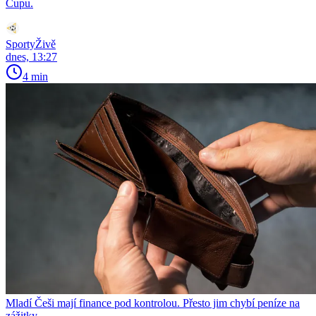
Cupu.
SportyŽivě
dnes, 13:27
4 min
Mladí Češi mají finance pod kontrolou. Přesto jim chybí peníze na
zážitky