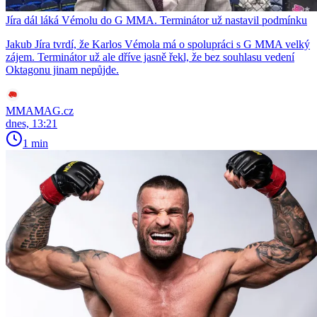
Jíra dál láká Vémolu do G MMA. Terminátor už nastavil podmínku
Jakub Jíra tvrdí, že Karlos Vémola má o spolupráci s G MMA velký
zájem. Terminátor už ale dříve jasně řekl, že bez souhlasu vedení
Oktagonu jinam nepůjde.
MMAMAG.cz
dnes, 13:21
1 min