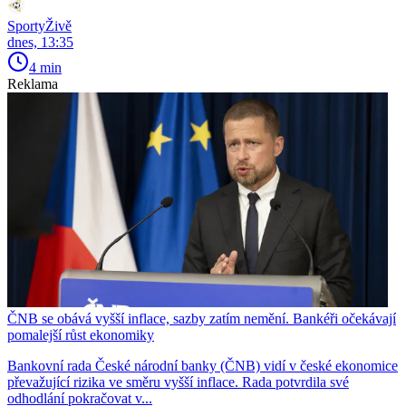
SportyŽivě
dnes, 13:35
4 min
Reklama
ČNB se obává vyšší inflace, sazby zatím nemění. Bankéři očekávají
pomalejší růst ekonomiky
Bankovní rada České národní banky (ČNB) vidí v české ekonomice
převažující rizika ve směru vyšší inflace. Rada potvrdila své
odhodlání pokračovat v...