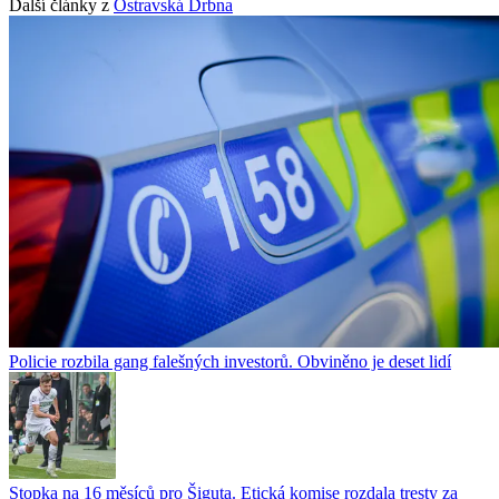
Další články z
Ostravská Drbna
Policie rozbila gang falešných investorů. Obviněno je deset lidí
Stopka na 16 měsíců pro Šiguta. Etická komise rozdala tresty za