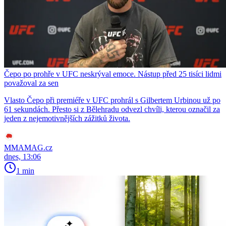
Čepo po prohře v UFC neskrýval emoce. Nástup před 25 tisíci lidmi
považoval za sen
Vlasto Čepo při premiéře v UFC prohrál s Gilbertem Urbinou už po
61 sekundách. Přesto si z Bělehradu odvezl chvíli, kterou označil za
jeden z nejemotivnějších zážitků života.
MMAMAG.cz
dnes, 13:06
1 min