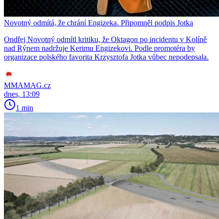
Novotný odmítá, že chrání Engizeka. Připomněl podpis Jotka
Ondřej Novotný odmítl kritiku, že Oktagon po incidentu v Kolíně
nad Rýnem nadržuje Kerimu Engizekovi. Podle promotéra by
organizace polského favorita Krzysztofa Jotka vůbec nepodepsala.
MMAMAG.cz
dnes, 13:09
1 min