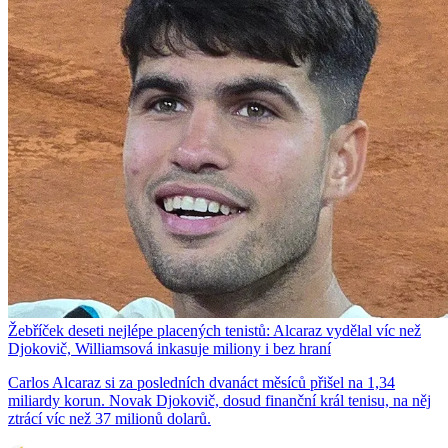
Žebříček deseti nejlépe placených tenistů: Alcaraz vydělal víc než
Djokovič, Williamsová inkasuje miliony i bez hraní
Carlos Alcaraz si za posledních dvanáct měsíců přišel na 1,34
miliardy korun. Novak Djokovič, dosud finanční král tenisu, na něj
ztrácí víc než 37 milionů dolarů.