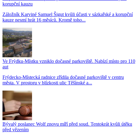
korupční kauzu
Záložník Karviné Samuel Šigut kvůli účasti v sázkařské a korupční
kauze nesmí hrát 16 měsíců. Kromě toho...
Ve Frýdku-Místku vzniklo dočasné parkoviště. Nabízí místo pro 110
aut
Frýdecko-Místecká radnice zřídila dočasné parkoviště v centru
města. V prostoru v blízkosti ulic Těšínské a...
Bývalý poslanec Wolf znovu míří před soud. Tentokrát kvůli útěku
před vězením