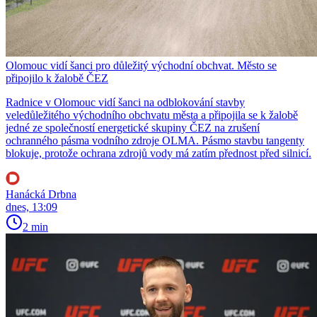
Olomouc vidí šanci pro důležitý východní obchvat. Město se
připojilo k žalobě ČEZ
Radnice v Olomouc vidí šanci na odblokování stavby
veledůležitého východního obchvatu města a připojila se k žalobě
jedné ze společností energetické skupiny ČEZ na zrušení
ochranného pásma vodního zdroje OLMA. Pásmo stavbu tangenty
blokuje, protože ochrana zdrojů vody má zatím přednost před silnicí.
Hanácká Drbna
dnes, 13:09
2 min