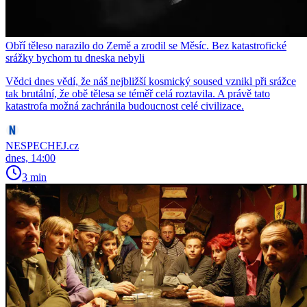
Obří těleso narazilo do Země a zrodil se Měsíc. Bez katastrofické
srážky bychom tu dneska nebyli
Vědci dnes vědí, že náš nejbližší kosmický soused vznikl při srážce
tak brutální, že obě tělesa se téměř celá roztavila. A právě tato
katastrofa možná zachránila budoucnost celé civilizace.
NESPECHEJ.cz
dnes, 14:00
3 min