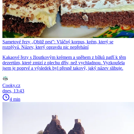
Sametové řezy „Obliž prst”: Vláčný korpus, krém, který se
rozplývá. Název, který opravdu nic nepřehání
Kakaové řezy s žloutkovým krémem a sněhem z bílků patří k těm
dezertům, které zmizí z plechu dřív, než vychladnou. Vyzkoušela
jsem je poprvé a výsledek byl přesně takový, jaký název slibuje.
Cooky.cz
dnes, 13:43
4 min