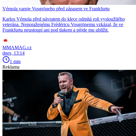
Vémola varuje Vosgröneho před zápasem ve Frankfurtu
Karlos Vémola před návratem do klece odmítá roli vysloužilého
veterána. Neporaženému Frédéricu Vosgrönemu vzkázal, že ve
Frankfurtu neustoupí ani pod tlakem a půjde mu ublížit.
MMAMAG.cz
dnes, 13:14
1 min
Reklama