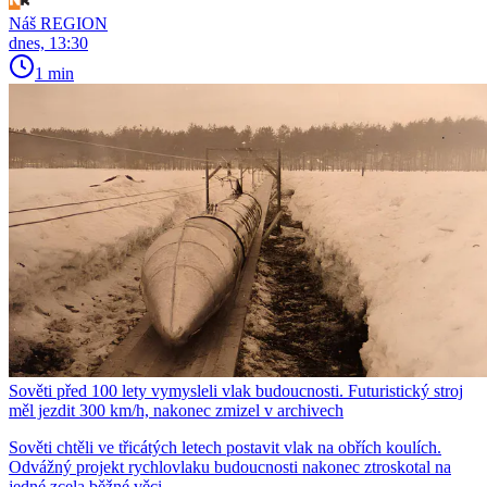
Náš REGION
dnes, 13:30
1 min
Sověti před 100 lety vymysleli vlak budoucnosti. Futuristický stroj
měl jezdit 300 km/h, nakonec zmizel v archivech
Sověti chtěli ve třicátých letech postavit vlak na obřích koulích.
Odvážný projekt rychlovlaku budoucnosti nakonec ztroskotal na
jedné zcela běžné věci.