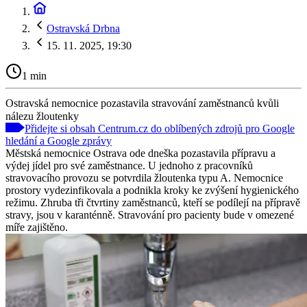
Ostravská Drbna
15. 11. 2025, 19:30
1 min
Ostravská nemocnice pozastavila stravování zaměstnanců kvůli
nálezu žloutenky
Přidejte si obsah Centrum.cz do oblíbených zdrojů pro Google
hledání a Google zprávy
Městská nemocnice Ostrava ode dneška pozastavila přípravu a
výdej jídel pro své zaměstnance. U jednoho z pracovníků
stravovacího provozu se potvrdila žloutenka typu A. Nemocnice
prostory vydezinfikovala a podnikla kroky ke zvýšení hygienického
režimu. Zhruba tři čtvrtiny zaměstnanců, kteří se podílejí na přípravě
stravy, jsou v karanténně. Stravování pro pacienty bude v omezené
míře zajištěno.