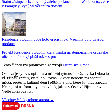
Státní zástupce obžaloval bývalého poslance Petra Wolfa za to, že se
v Paraguayi vyhýbal vězení za dotační...
Rezidence Stodolní bude hotová příští rok. Všechny byty už jsou
prodané
Projekt Rezidence Stodolní, který vzniká na stejnojmenné ostravské
ulici bude hotový příští rok v srpnu....
Tento článek byl publikován ze zdrojů
Ostravská Drbna
Ostrava je syrová, upřímná a má svůj rytmus – a Ostravská Drbna to
ví. Přináší zprávy, které jdou rovnou k věci: nehody, rozhodnutí
města, protesty, kulturní dění i příběhy z ulic, které by jinde zapadly.
Nehraje si na formality – mluví tak, jak se v Ostravě žije: na rovinu.
Vedle zpravodajství...
Všechny články tohoto autora →