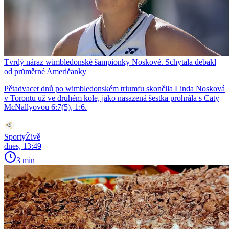
Tvrdý náraz wimbledonské šampionky Noskové. Schytala debakl
od průměrné Američanky
Pětadvacet dnů po wimbledonském triumfu skončila Linda Nosková
v Torontu už ve druhém kole, jako nasazená šestka prohrála s Caty
McNallyovou 6:7(5), 1:6.
SportyŽivě
dnes, 13:49
3 min