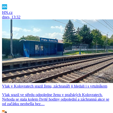
HN.cz
dnes, 13:32
Vlak v Kolovratech srazil ženu, záchranáři ji hledali i s vrtulníkem
Vlak srazil ve středu odpoledne ženu v pražských Kolovratech.
Nehoda se stala kolem čtvrté hodiny odpolední a záchranná akce se
od začátku neobešla bez…