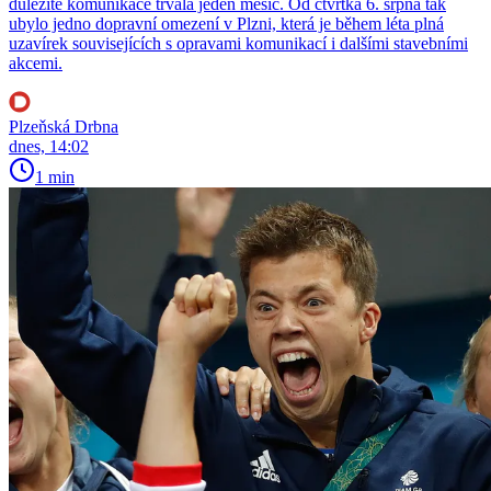
důležité komunikace trvala jeden měsíc. Od čtvrtka 6. srpna tak
ubylo jedno dopravní omezení v Plzni, která je během léta plná
uzavírek souvisejících s opravami komunikací i dalšími stavebními
akcemi.
Plzeňská Drbna
dnes, 14:02
1 min