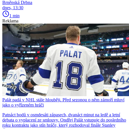
Brněnská Drbna
dnes, 13:30
1 min
Reklama
Palát padá v NHL stále hlouběji. Před sezonou o něm zámoří mluví
jako o vyřízeném hráči
Patnáct bodů v osmdesáti zápasech, dvanáct minut na ledě a letní
debata o vyplacení ze smlouvy. Ondřej Palát vstupuje do posledního
roku kontraktu jako stín hráče, který rozhodoval finále Stanley