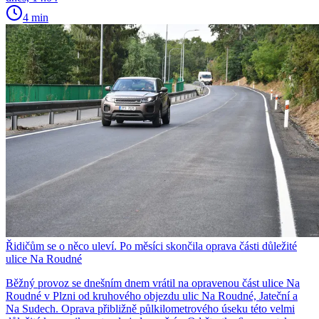
4 min
Řidičům se o něco uleví. Po měsíci skončila oprava části důležité
ulice Na Roudné
Běžný provoz se dnešním dnem vrátil na opravenou část ulice Na
Roudné v Plzni od kruhového objezdu ulic Na Roudné, Jateční a
Na Sudech. Oprava přibližně půlkilometrového úseku této velmi