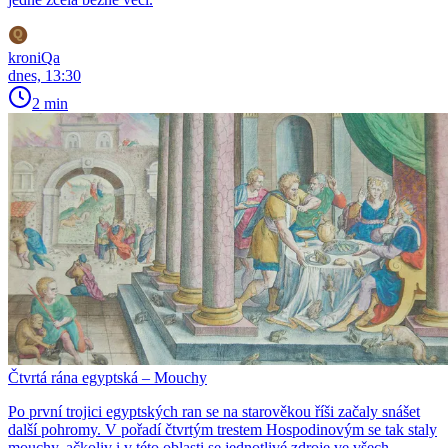
kroniQa
dnes, 13:30
2 min
Čtvrtá rána egyptská – Mouchy
Po první trojici egyptských ran se na starověkou říši začaly snášet
další pohromy. V pořadí čtvrtým trestem Hospodinovým se tak staly
mouchy, ačkoliv i v této oblasti se jednotlivé zdroje ve všech