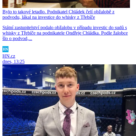
Bylo to takové letadlo. Podnikatel Chládek čelí obžalobě z
podvodu, lákal na investice do whisky z Třebíče
Státní zastupitelství podalo obžalobu v případu investic do sudů s
whisky z Třebíče na podnikatele Ondřeje Chládka. Podle žalobce
šlo o podvod,...
HN.cz
dnes, 13:25