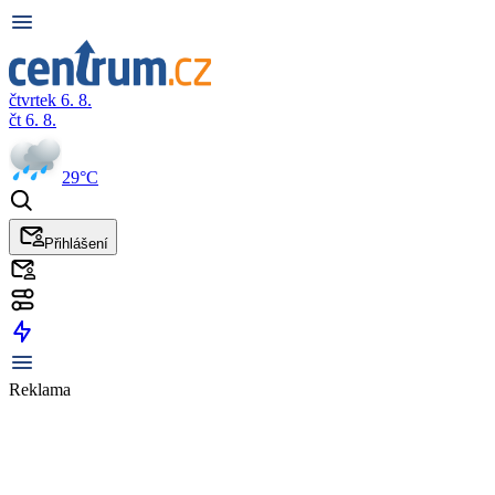
čtvrtek 6. 8.
čt 6. 8.
29°C
Přihlášení
Reklama