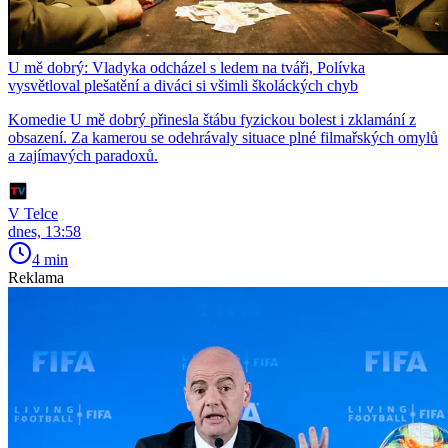
U mě dobrý: Vladyka odcházel s ledem na tváři, Polívka
vysvětloval plešatění a diváci si všimli školáckých chyb
Komedie U mě dobrý přinesla štábu fyzickou bolest i zklamání z
obsazení. Za kamerou se odehrávaly situace plné filmařských omylů
a zajímavých paradoxů.
V Telce
dnes, 13:58
4 min
Reklama