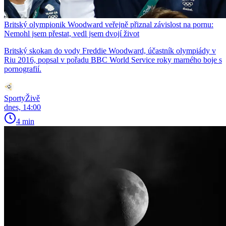
Britský olympionik Woodward veřejně přiznal závislost na pornu:
Nemohl jsem přestat, vedl jsem dvojí život
Britský skokan do vody Freddie Woodward, účastník olympiády v
Riu 2016, popsal v pořadu BBC World Service roky marného boje s
pornografií.
SportyŽivě
dnes, 14:00
4 min