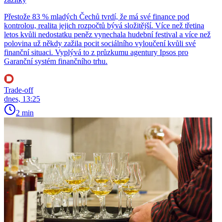
Přestože 83 % mladých Čechů tvrdí, že má své finance pod
kontrolou, realita jejich rozpočtů bývá složitější. Více než třetina
letos kvůli nedostatku peněz vynechala hudební festival a více než
polovina už někdy zažila pocit sociálního vyloučení kvůli své
finanční situaci. Vyplývá to z průzkumu agentury Ipsos pro
Garanční systém finančního trhu.
Trade-off
dnes, 13:25
2 min