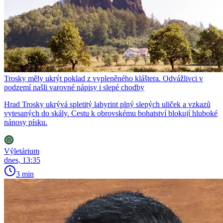
Trosky měly ukrýt poklad z vypleněného kláštera. Odvážlivci v
podzemí našli varovné nápisy i slepé chodby
Hrad Trosky ukrývá spletitý labyrint plný slepých uliček a vzkazů
vytesaných do skály. Cestu k obrovskému bohatství blokují hluboké
nánosy písku.
Výletárium
dnes, 13:35
3 min