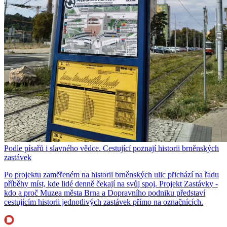
Podle písařů i slavného vědce. Cestující poznají historii brněnských
zastávek
Po projektu zaměřeném na historii brněnských ulic přichází na řadu
příběhy míst, kde lidé denně čekají na svůj spoj. Projekt Zastávky -
kdo a proč Muzea města Brna a Dopravního podniku představí
cestujícím historii jednotlivých zastávek přímo na označnících.