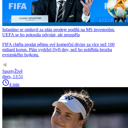
Infantino se omluvil za plán prodeje podílů na MS investorům.
UEFA se ho pokusila odvolat, ale neuspěla
FIFA chtěla prodat pětinu své komerční divize za více než 100
miliard korun. Plán vydržel čtyři dny, než ho pohřbila hrozba
evropského bojkotu.
SportyŽivě
dnes, 13:51
4 min