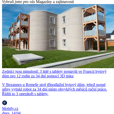
Vybrali jsme pro vás
Magazíny a zajímavosti
Zedníci jsou minulostí: 3 lidé s tablety postavili ve Francii bytový
dům pro 12 rodin za 34 dní pomocí 3D tisku
V Bezannes u Remeše stojí třípodlažní bytový dům, jehož nosné
stěny vytiskl robot za 34 dní místo obvyklých měsíců ruční práce.
Řídili to 3 operátoři s tablety.
Mobify.cz
dnes, 14:04