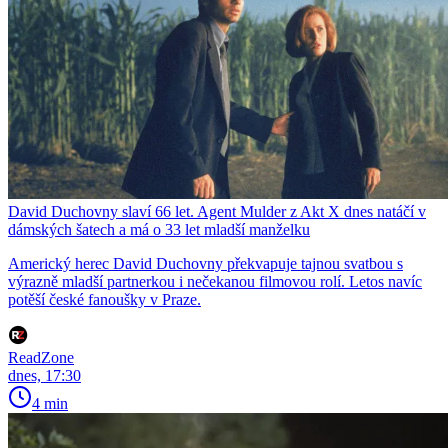
David Duchovny slaví 66 let. Agent Mulder z Akt X dnes natáčí v
dámských šatech a má o 33 let mladší manželku
Americký herec David Duchovny překvapuje tajnou svatbou s
výrazně mladší partnerkou i nečekanou filmovou rolí. Letos navíc
potěší české fanoušky v Praze.
ReadZone
dnes, 17:30
4 min