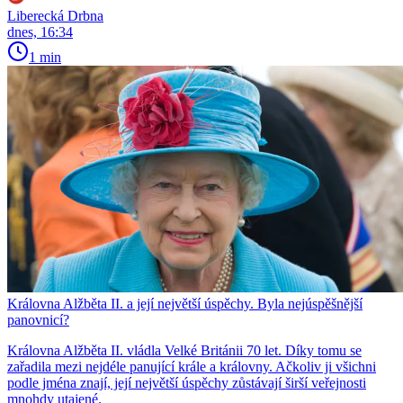
Liberecká Drbna
dnes, 16:34
1 min
Královna Alžběta II. a její největší úspěchy. Byla nejúspěšnější
panovnicí?
Královna Alžběta II. vládla Velké Británii 70 let. Díky tomu se
zařadila mezi nejdéle panující krále a královny. Ačkoliv ji všichni
podle jména znají, její největší úspěchy zůstávají širší veřejnosti
mnohdy utajené.