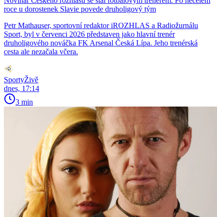
Novinář Českého rozhlasu se stal fotbalovým trenérem. Po necelém
roce u dorostenek Slavie povede druholigový tým
Petr Mathauser, sportovní redaktor iROZHLAS a Radiožurnálu
Sport, byl v červenci 2026 představen jako hlavní trenér
druholigového nováčka FK Arsenal Česká Lípa. Jeho trenérská
cesta ale nezačala včera.
SportyŽivě
dnes, 17:14
3 min