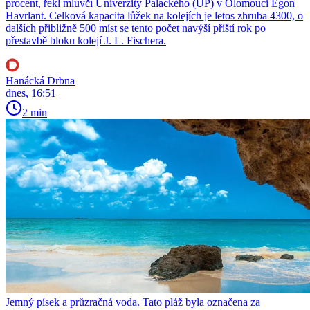
procent, řekl mluvčí Univerzity Palackého (UP) v Olomouci Egon
Havrlant. Celková kapacita lůžek na kolejích je letos zhruba 4300, o
dalších přibližně 500 míst se tento počet navýší příští rok po
přestavbě bloku kolejí J. L. Fischera.
Hanácká Drbna
dnes, 16:51
2 min
Jemný písek a průzračná voda. Tato pláž byla označena za