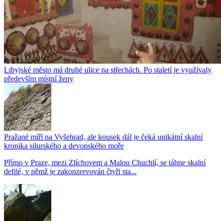
Libyjské město má druhé ulice na střechách. Po staletí je využívaly
především místní ženy
Pražané míří na Vyšehrad, ale kousek dál je čeká unikátní skalní
kronika silurského a devonského moře
Přímo v Praze, mezi Zlíchovem a Malou Chuchlí, se táhne skalní
defilé, v němž je zakonzervován čtyři sta...