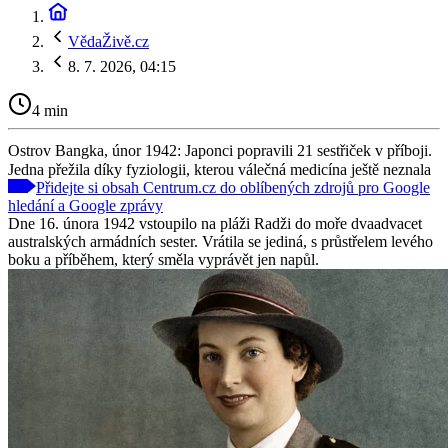
VědaŽivě.cz
8. 7. 2026, 04:15
4 min
Ostrov Bangka, únor 1942: Japonci popravili 21 sestřiček v příboji.
Jedna přežila díky fyziologii, kterou válečná medicína ještě neznala
Přidejte si obsah Centrum.cz do oblíbených zdrojů pro Google
hledání a Google zprávy
Dne 16. února 1942 vstoupilo na pláži Radži do moře dvaadvacet
australských armádních sester. Vrátila se jediná, s průstřelem levého
boku a příběhem, který směla vyprávět jen napůl.