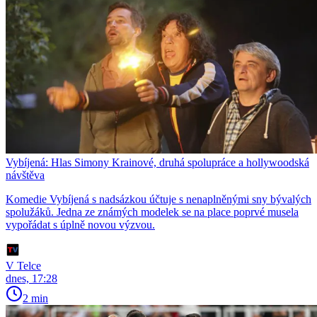
Vybíjená: Hlas Simony Krainové, druhá spolupráce a hollywoodská
návštěva
Komedie Vybíjená s nadsázkou účtuje s nenaplněnými sny bývalých
spolužáků. Jedna ze známých modelek se na place poprvé musela
vypořádat s úplně novou výzvou.
V Telce
dnes, 17:28
2 min