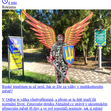
4 min
Reklama
Ruské impérium tu už není. Jak se žije za války v multikulturním
městě?
V Oděse je válka všudypřítomná, a přesto se tu lidé snaží žít
normální život. Zpravodaj deníku Aktuálně.cz strávil v ukrajinském
přístavním městě tři dny a ve své reportáži popisuje, jak si místní