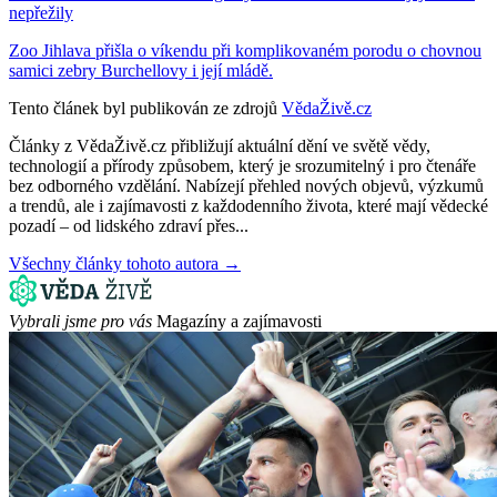
nepřežily
Zoo Jihlava přišla o víkendu při komplikovaném porodu o chovnou
samici zebry Burchellovy i její mládě.
Tento článek byl publikován ze zdrojů
VědaŽivě.cz
Články z VědaŽivě.cz přibližují aktuální dění ve světě vědy,
technologií a přírody způsobem, který je srozumitelný i pro čtenáře
bez odborného vzdělání. Nabízejí přehled nových objevů, výzkumů
a trendů, ale i zajímavosti z každodenního života, které mají vědecké
pozadí – od lidského zdraví přes...
Všechny články tohoto autora →
Vybrali jsme pro vás
Magazíny a zajímavosti