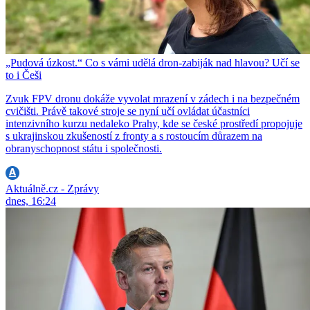
„Pudová úzkost.“ Co s vámi udělá dron-zabiják nad hlavou? Učí se
to i Češi
Zvuk FPV dronu dokáže vyvolat mrazení v zádech i na bezpečném
cvičišti. Právě takové stroje se nyní učí ovládat účastníci
intenzivního kurzu nedaleko Prahy, kde se české prostředí propojuje
s ukrajinskou zkušeností z fronty a s rostoucím důrazem na
obranyschopnost státu i společnosti.
Aktuálně.cz - Zprávy
dnes, 16:24