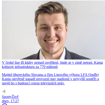
V české lize tři kluby nemají osvětlení, jinde se v zimě netopí. Kania
kritizuje infrastrukturu za 770 milionů
Majitel libereckého Slovanu a člen Ligového výboru LFA Ondřej
Kania otevřeně napadl provozní stav stadionů v nejvyšší soutěži a
spojil ho s budoucí cenou televizních práv.
SportyŽivě
dnes, 17:27