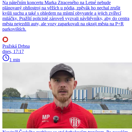
Na pátečním koncertu Marka Ztraceného na Letné nebude
plánovaný ohňostroj na věžích u pódia, zpěvák ho nechal zrušit
kvůli suchu a také s ohledem na místní obyvatele a jejich zvířecí
miláčky. Pražští policisté zároveň vyzvali návštěvníky, aby do centra
města nejezdili auty, ale vozy zaparkovali na okraji města na P+R
parkovištích.
Pražská Drbna
dnes, 17:17
1 min