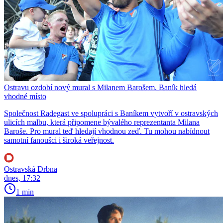
Ostravu ozdobí nový mural s Milanem Barošem. Baník hledá
vhodné místo
Společnost Radegast ve spolupráci s Baníkem vytvoří v ostravských
ulicích malbu, která připomene bývalého reprezentanta Milana
Baroše. Pro mural teď hledají vhodnou zeď. Tu mohou nabídnout
samotní fanoušci i široká veřejnost.
Ostravská Drbna
dnes, 17:32
1 min