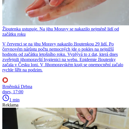
Žloutenka ustupuje. Na jihu Moravy se nakazilo nejméně lidí od
začátku roku
V červenci se na jihu Moravy nakazilo žloutenkou 29 lidí. Po
červnovém nárůstu počtu nemocných jde o pokles na nejnižší
hodnotu od začátku letošního roku. Vyplývá to z dat, která dnes
zveřejnili jihomoravští hygienici na webu. Epidemie žloutenky
začala v Česku loni. V Jihomoravském kraji se onemocnění začalo
rychle šířit na podzim.
Brněnská Drbna
dnes, 17:00
1 min
Reklama