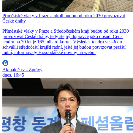
Příměstské vlaky v Praze a okolí budou od roku 2030 provozovat
České dráhy
Příměstské vlaky v Praze a Středočeském kraji budou od roku 2030
provozovat České dráhy, tedy stejný dopravce jako dosud. Cena
tendru na 30 let je 165 miliard korun. Výsledek tendru ve středu
schválili středočeští krajští radní, ještě jej budou potvrzovat pražští
radní, informovaly Hospodářské noviny na webu.
Aktuálně.cz - Zprávy
dnes, 16:45