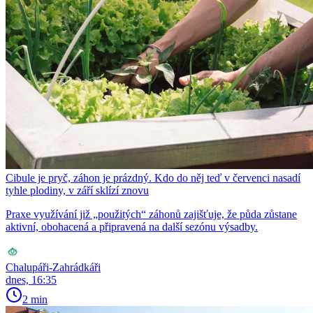
Cibule je pryč, záhon je prázdný. Kdo do něj teď v červenci nasadí
tyhle plodiny, v září sklízí znovu
Praxe využívání již „použitých“ záhonů zajišťuje, že půda zůstane
aktivní, obohacená a připravená na další sezónu výsadby.
Chalupáři-Zahrádkáři
dnes, 16:35
2 min