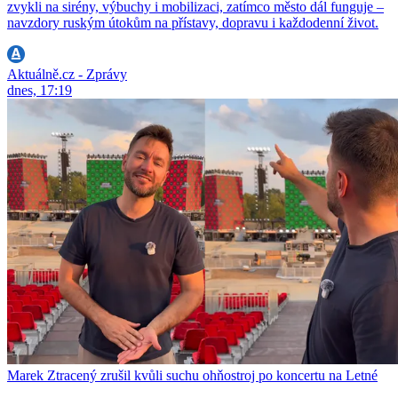
zvykli na sirény, výbuchy i mobilizaci, zatímco město dál funguje –
navzdory ruským útokům na přístavy, dopravu i každodenní život.
Aktuálně.cz - Zprávy
dnes, 17:19
Marek Ztracený zrušil kvůli suchu ohňostroj po koncertu na Letné