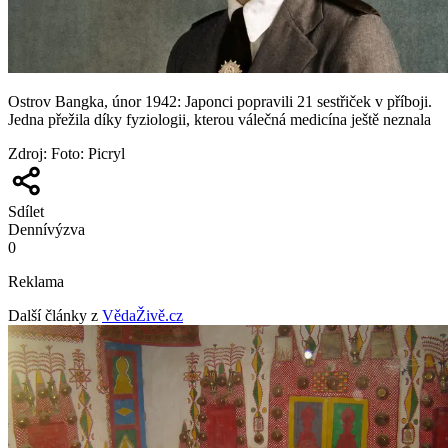
Ostrov Bangka, únor 1942: Japonci popravili 21 sestřiček v příboji.
Jedna přežila díky fyziologii, kterou válečná medicína ještě neznala
Zdroj
:
Foto: Picryl
Sdílet
Denní
výzva
0
Reklama
Další články z
VědaŽivě.cz