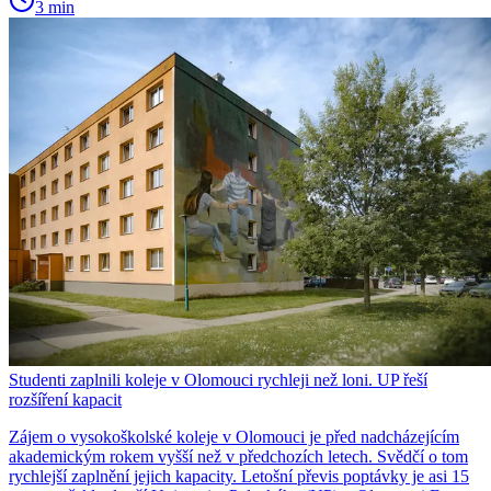
3 min
Studenti zaplnili koleje v Olomouci rychleji než loni. UP řeší
rozšíření kapacit
Zájem o vysokoškolské koleje v Olomouci je před nadcházejícím
akademickým rokem vyšší než v předchozích letech. Svědčí o tom
rychlejší zaplnění jejich kapacity. Letošní převis poptávky je asi 15