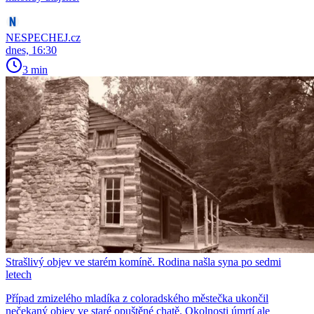
NESPECHEJ.cz
dnes, 16:30
3 min
Strašlivý objev ve starém komíně. Rodina našla syna po sedmi
letech
Případ zmizelého mladíka z coloradského městečka ukončil
nečekaný objev ve staré opuštěné chatě. Okolnosti úmrtí ale