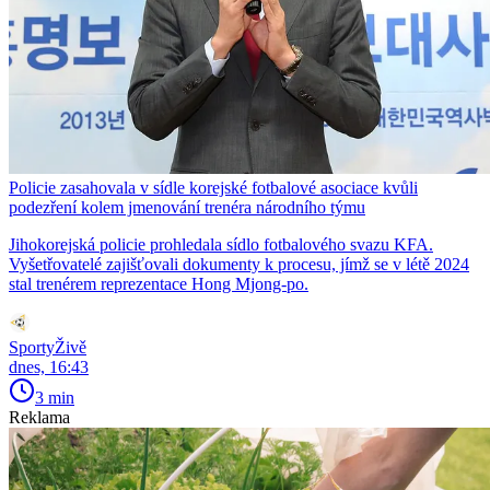
Policie zasahovala v sídle korejské fotbalové asociace kvůli
podezření kolem jmenování trenéra národního týmu
Jihokorejská policie prohledala sídlo fotbalového svazu KFA.
Vyšetřovatelé zajišťovali dokumenty k procesu, jímž se v létě 2024
stal trenérem reprezentace Hong Mjong-po.
SportyŽivě
dnes, 16:43
3 min
Reklama