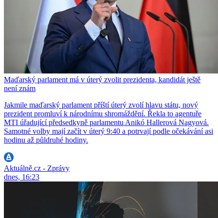
Maďarský parlament má v úterý zvolit prezidenta, kandidát ještě
není znám
Jakmile maďarský parlament příští úterý zvolí hlavu státu, nový
prezident promluví k národnímu shromáždění. Řekla to agentuře
MTI úřadující předsedkyně parlamentu Anikó Hallerová Nagyová.
Samotné volby mají začít v úterý 9:40 a potrvají podle očekávání asi
hodinu až půldruhé hodiny.
Aktuálně.cz - Zprávy
dnes, 16:23