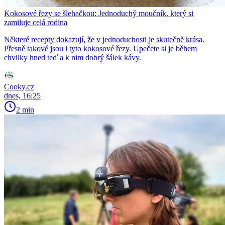
Kokosové řezy se šlehačkou: Jednoduchý moučník, který si
zamiluje celá rodina
Některé recepty dokazují, že v jednoduchosti je skutečně krása.
Přesně takové jsou i tyto kokosové řezy. Upečete si je během
chvilky hned teď a k nim dobrý šálek kávy.
Cooky.cz
dnes, 16:25
2 min