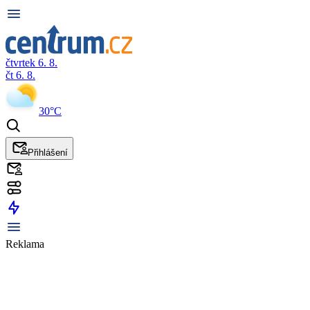
čtvrtek 6. 8.
čt 6. 8.
30°C
Přihlášení
Reklama