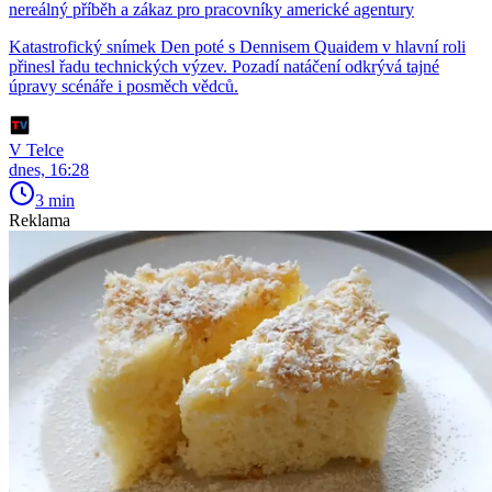
nereálný příběh a zákaz pro pracovníky americké agentury
Katastrofický snímek Den poté s Dennisem Quaidem v hlavní roli
přinesl řadu technických výzev. Pozadí natáčení odkrývá tajné
úpravy scénáře i posměch vědců.
V Telce
dnes, 16:28
3 min
Reklama