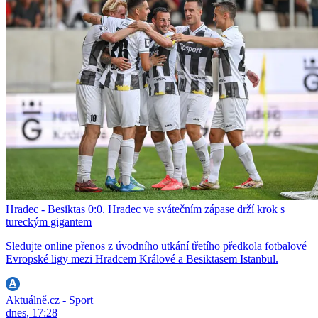
Hradec - Besiktas 0:0. Hradec ve svátečním zápase drží krok s
tureckým gigantem
Sledujte online přenos z úvodního utkání třetího předkola fotbalové
Evropské ligy mezi Hradcem Králové a Besiktasem Istanbul.
Aktuálně.cz - Sport
dnes, 17:28