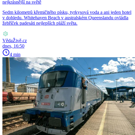
nejkrásnější na světě
Sedm kilometrů křemičitého písku, tyrkysová voda a ani jeden hotel
v dohledu. Whitehaven Beach v australském Queenslandu ovládla
žebříček padesáti nejlepších pláží světa.
VědaŽivě.cz
dnes, 16:50
4 min