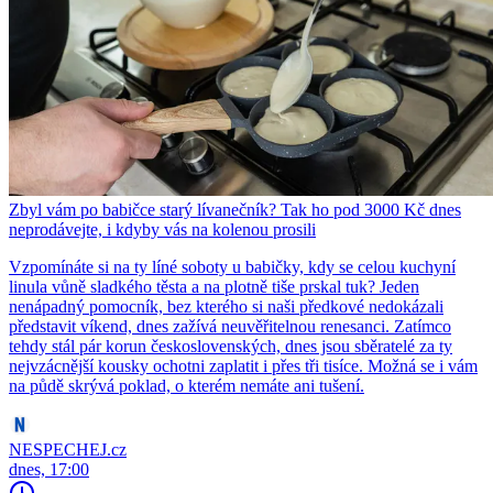
Zbyl vám po babičce starý lívanečník? Tak ho pod 3000 Kč dnes
neprodávejte, i kdyby vás na kolenou prosili
Vzpomínáte si na ty líné soboty u babičky, kdy se celou kuchyní
linula vůně sladkého těsta a na plotně tiše prskal tuk? Jeden
nenápadný pomocník, bez kterého si naši předkové nedokázali
představit víkend, dnes zažívá neuvěřitelnou renesanci. Zatímco
tehdy stál pár korun československých, dnes jsou sběratelé za ty
nejvzácnější kousky ochotni zaplatit i přes tři tisíce. Možná se i vám
na půdě skrývá poklad, o kterém nemáte ani tušení.
NESPECHEJ.cz
dnes, 17:00