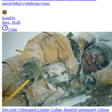
zpochybňují vyšetřovací verzi.
kroniQa
dnes, 16:28
3 min
Den poté: Odstoupení Lindsay Lohan, finančně nedostupný Gibson,