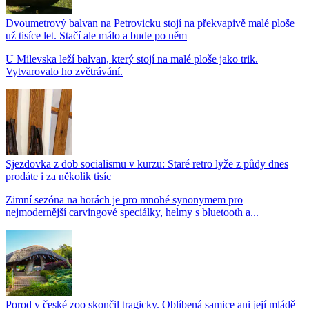
Dvoumetrový balvan na Petrovicku stojí na překvapivě malé ploše
už tisíce let. Stačí ale málo a bude po něm
U Milevska leží balvan, který stojí na malé ploše jako trik.
Vytvarovalo ho zvětrávání.
Sjezdovka z dob socialismu v kurzu: Staré retro lyže z půdy dnes
prodáte i za několik tisíc
Zimní sezóna na horách je pro mnohé synonymem pro
nejmodernější carvingové speciálky, helmy s bluetooth a...
Porod v české zoo skončil tragicky. Oblíbená samice ani její mládě