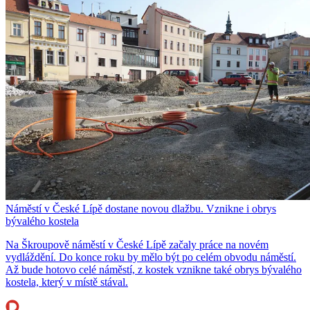
Náměstí v České Lípě dostane novou dlažbu. Vznikne i obrys
bývalého kostela
Na Škroupově náměstí v České Lípě začaly práce na novém
vydláždění. Do konce roku by mělo být po celém obvodu náměstí.
Až bude hotovo celé náměstí, z kostek vznikne také obrys bývalého
kostela, který v místě stával.