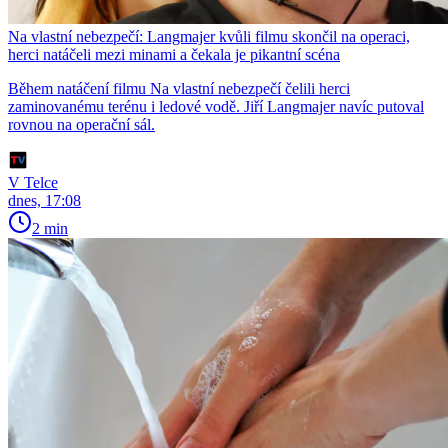
Na vlastní nebezpečí: Langmajer kvůli filmu skončil na operaci,
herci natáčeli mezi minami a čekala je pikantní scéna
Během natáčení filmu Na vlastní nebezpečí čelili herci
zaminovanému terénu i ledové vodě. Jiří Langmajer navíc putoval
rovnou na operační sál.
V Telce
dnes, 17:08
2 min