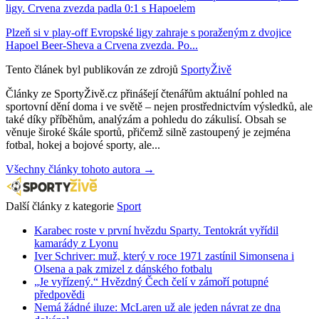
ligy. Crvena zvezda padla 0:1 s Hapoelem
Plzeň si v play-off Evropské ligy zahraje s poraženým z dvojice
Hapoel Beer-Sheva a Crvena zvezda. Po...
Tento článek byl publikován ze zdrojů
SportyŽivě
Články ze SportyŽivě.cz přinášejí čtenářům aktuální pohled na
sportovní dění doma i ve světě – nejen prostřednictvím výsledků, ale
také díky příběhům, analýzám a pohledu do zákulisí. Obsah se
věnuje široké škále sportů, přičemž silně zastoupený je zejména
fotbal, hokej a bojové sporty, ale...
Všechny články tohoto autora →
Další články z kategorie
Sport
Karabec roste v první hvězdu Sparty. Tentokrát vyřídil
kamarády z Lyonu
Iver Schriver: muž, který v roce 1971 zastínil Simonsena i
Olsena a pak zmizel z dánského fotbalu
„Je vyřízený.“ Hvězdný Čech čelí v zámoří potupné
předpovědi
Nemá žádné iluze: McLaren už ale jeden návrat ze dna