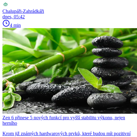
Chalupáři-Zahrádkáři
dnes, 05:42
4 min
Zen 6 přinese 5 nových funkcí pro vyšší stabilitu výkonu, nejen
herního
Krom již známých hardwarových prvků, které budou mít pozitivní