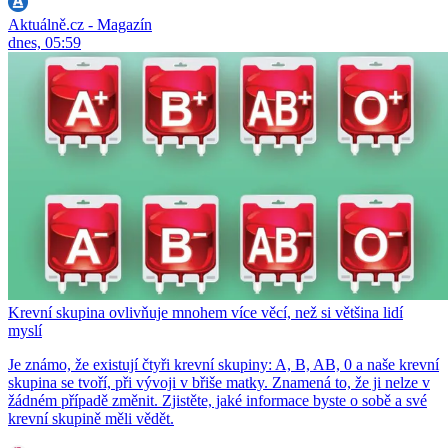
Aktuálně.cz - Magazín
dnes, 05:59
Krevní skupina ovlivňuje mnohem více věcí, než si většina lidí
myslí
Je známo, že existují čtyři krevní skupiny: A, B, AB, 0 a naše krevní
skupina se tvoří, při vývoji v břiše matky. Znamená to, že ji nelze v
žádném případě změnit. Zjistěte, jaké informace byste o sobě a své
krevní skupině měli vědět.