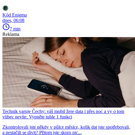
Kód Enigma
dnes, 06:08
7 min
Reklama
Technik varuje Čechy: váš mobil žere data i přes noc a vy o tom
vůbec nevíte. Vypněte tuhle 1 funkci
Zkontrolovali jste někdy v půlce měsíce, kolik dat jste spotřebovali,
a nestačili se divit? Přitom jste skoro nic...