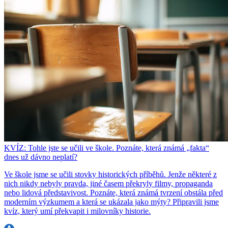
KVÍZ: Tohle jste se učili ve škole. Poznáte, která známá „fakta“
dnes už dávno neplatí?
Ve škole jsme se učili stovky historických příběhů. Jenže některé z
nich nikdy nebyly pravda, jiné časem překryly filmy, propaganda
nebo lidová představivost. Poznáte, která známá tvrzení obstála před
moderním výzkumem a která se ukázala jako mýty? Připravili jsme
kvíz, který umí překvapit i milovníky historie.