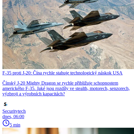
F-35 proti J-20: Čína rychle stahuje technologický náskok USA
Čínský J-20 Mighty Dragon se rychle přibližuje schopnostem
amerického F-35. Jaké jsou rozdíly ve stealth, motorech, senzorech,
výzbroji a výrobních kapacitách?
Securitytech
dnes, 06:00
5 min