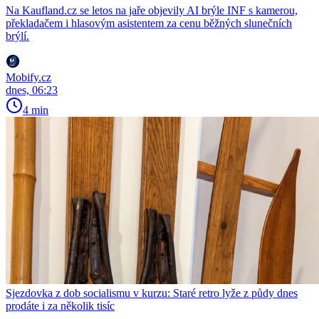
Na Kaufland.cz se letos na jaře objevily AI brýle INF s kamerou,
překladačem i hlasovým asistentem za cenu běžných slunečních
brýlí.
Mobify.cz
dnes, 06:23
4 min
Sjezdovka z dob socialismu v kurzu: Staré retro lyže z půdy dnes
prodáte i za několik tisíc