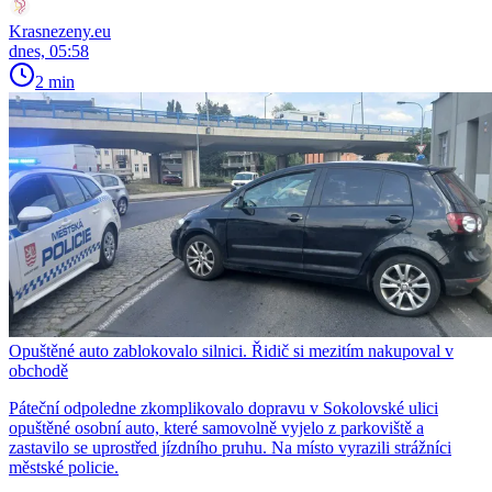
Krasnezeny.eu
dnes, 05:58
2 min
Opuštěné auto zablokovalo silnici. Řidič si mezitím nakupoval v
obchodě
Páteční odpoledne zkomplikovalo dopravu v Sokolovské ulici
opuštěné osobní auto, které samovolně vyjelo z parkoviště a
zastavilo se uprostřed jízdního pruhu. Na místo vyrazili strážníci
městské policie.