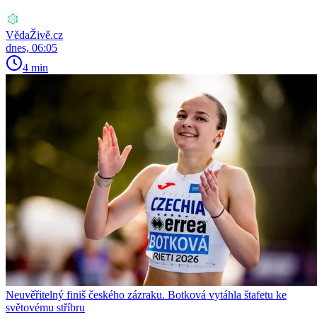
VědaŽivě.cz
dnes, 06:05
4 min
Neuvěřitelný finiš českého zázraku. Botková vytáhla štafetu ke
světovému stříbru