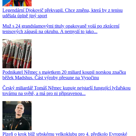
Legendární Djokovič překvapil. Chce změnu, která by z tenisu
udělala úplně jiný sport
Muž s 24 grandslamovými tituly opakovaně volá po zkrácení
tenisových zápasů na okruhu. A nemyslí to jako...
Podnikatel Němec s majetkem 20 miliard koupil norskou značku
běžek Madshus. Část výroby přesune na Vysočinu
Český miliardář Tomáš Němec kupuje nejstarší fungující lyžařskou
továrnu na světě, a má pro ni připravenou...
Plzeň o krok blíž srbskému velkoklubu pro 4. předkolo Evropské