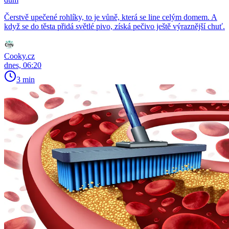
Čerstvě upečené rohlíky, to je vůně, která se line celým domem. A
když se do těsta přidá světlé pivo, získá pečivo ještě výraznější chuť.
Cooky.cz
dnes, 06:20
3 min