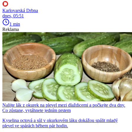
Karlovarská Drbna
dnes, 05:51
1 min
Reklama
Nalijte lák z okurek na plevel mezi dlaždicemi a počkejte dva dny.
Co zůstane, vytáhnete jedním prstem
Kyselina octová a sůl v okurkovém láku dokážou spálit mladý
plevel ve spárách během pár hodin.