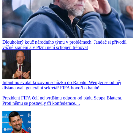
Dlouholetý kouč národního týmu v problémech. Jandač si přivodil
vážné zranění a v Plzni není schopen trénovat
Infantino svolal krizovou schůzku do Rabatu. Wenger se od něj
distancoval, generální sekretář FIFA hovoří o hanbě
Prezident FIFA čelí nejtvrdšímu odporu od pádu Seppa Blattera.
Proti němu se postavily tři konfederace,...