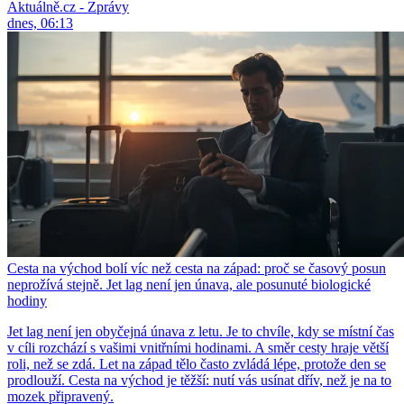
Aktuálně.cz - Zprávy
dnes, 06:13
Cesta na východ bolí víc než cesta na západ: proč se časový posun
neprožívá stejně. Jet lag není jen únava, ale posunuté biologické
hodiny
Jet lag není jen obyčejná únava z letu. Je to chvíle, kdy se místní čas
v cíli rozchází s vašimi vnitřními hodinami. A směr cesty hraje větší
roli, než se zdá. Let na západ tělo často zvládá lépe, protože den se
prodlouží. Cesta na východ je těžší: nutí vás usínat dřív, než je na to
mozek připravený.