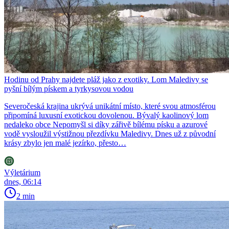
Hodinu od Prahy najdete pláž jako z exotiky. Lom Maledivy se
pyšní bílým pískem a tyrkysovou vodou
Severočeská krajina ukrývá unikátní místo, které svou atmosférou
připomíná luxusní exotickou dovolenou. Bývalý kaolinový lom
nedaleko obce Nepomyšl si díky zářivě bílému písku a azurové
vodě vysloužil výstižnou přezdívku Maledivy. Dnes už z původní
krásy zbylo jen malé jezírko, přesto…
Výletárium
dnes, 06:14
2 min