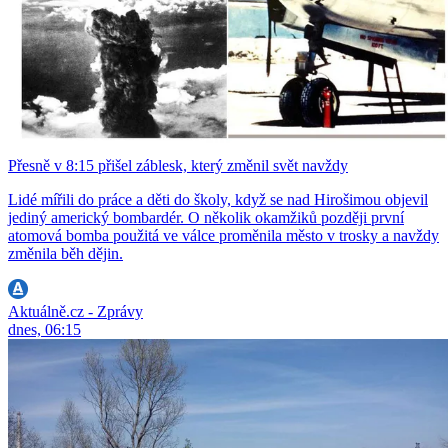
Přesně v 8:15 přišel záblesk, který změnil svět navždy
Lidé mířili do práce a děti do školy, když se nad Hirošimou objevil
jediný americký bombardér. O několik okamžiků později první
atomová bomba použitá ve válce proměnila město v trosky a navždy
změnila běh dějin.
Aktuálně.cz - Zprávy
dnes, 06:15