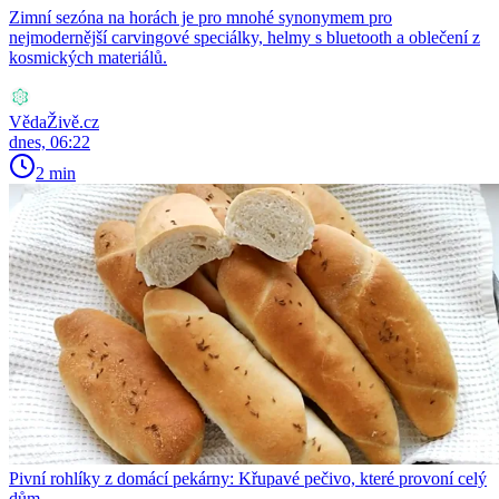
Zimní sezóna na horách je pro mnohé synonymem pro
nejmodernější carvingové speciálky, helmy s bluetooth a oblečení z
kosmických materiálů.
VědaŽivě.cz
dnes, 06:22
2 min
Pivní rohlíky z domácí pekárny: Křupavé pečivo, které provoní celý
dům