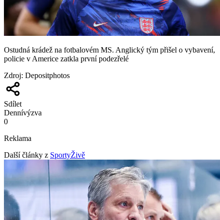
Ostudná krádež na fotbalovém MS. Anglický tým přišel o vybavení,
policie v Americe zatkla první podezřelé
Zdroj
:
Depositphotos
Sdílet
Denní
výzva
0
Reklama
Další články z
SportyŽivě