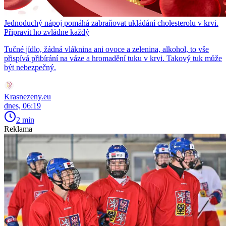
Jednoduchý nápoj pomáhá zabraňovat ukládání cholesterolu v krvi.
Připravit ho zvládne každý
Tučné jídlo, žádná vláknina ani ovoce a zelenina, alkohol, to vše
přispívá přibírání na váze a hromadění tuku v krvi. Takový tuk může
být nebezpečný.
Krasnezeny.eu
dnes, 06:19
2 min
Reklama