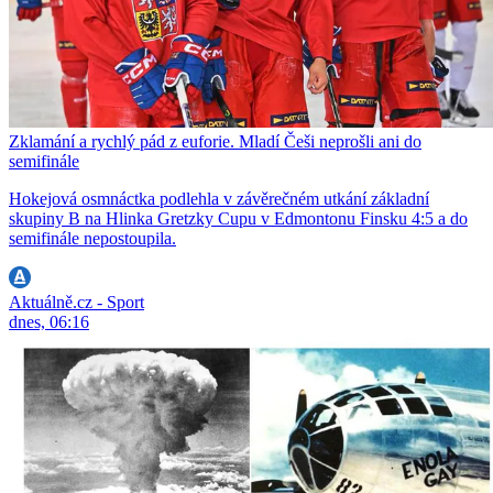
Zklamání a rychlý pád z euforie. Mladí Češi neprošli ani do
semifinále
Hokejová osmnáctka podlehla v závěrečném utkání základní
skupiny B na Hlinka Gretzky Cupu v Edmontonu Finsku 4:5 a do
semifinále nepostoupila.
Aktuálně.cz - Sport
dnes, 06:16