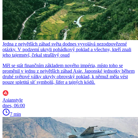
Jedna z největších záhad světa dodnes vyvolává nezodpovězené
otázky. V podzemí ukryli pohádkový poklad a všechny, kteří znali
jeho tajemství, čekal strašlivý osud
Měl se stát finančním základem nového impéria, místo toho se
proměnil v jednu z největších záhad Asie. Japonské jednotky během
druhé světové války ukryly obrovský poklad, k němuž měla vést
pouze spletitá síť symbolů, šifer a tajných kódů.
Asianstyle
dnes, 06:00
7 min