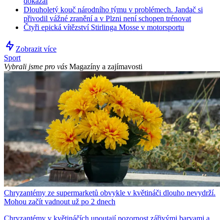
dokázal
Dlouholetý kouč národního týmu v problémech. Jandač si
přivodil vážné zranění a v Plzni není schopen trénovat
Čtyři epická vítězství Stirlinga Mosse v motorsportu
Zobrazit více
Sport
Vybrali jsme pro vás
Magazíny a zajímavosti
Chryzantémy ze supermarketů obvykle v květináči dlouho nevydrží.
Mohou začít vadnout už po 2 dnech
Chryzantémy v květináčích upoutají pozornost zářivými barvami a