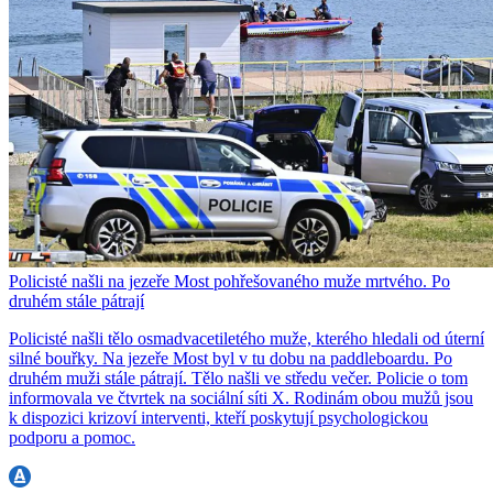
Policisté našli na jezeře Most pohřešovaného muže mrtvého. Po
druhém stále pátrají
Policisté našli tělo osmadvacetiletého muže, kterého hledali od úterní
silné bouřky. Na jezeře Most byl v tu dobu na paddleboardu. Po
druhém muži stále pátrají. Tělo našli ve středu večer. Policie o tom
informovala ve čtvrtek na sociální síti X. Rodinám obou mužů jsou
k dispozici krizoví interventi, kteří poskytují psychologickou
podporu a pomoc.