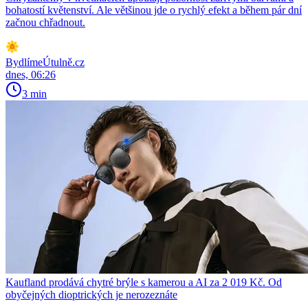
bohatostí květenství. Ale většinou jde o rychlý efekt a během pár dní
začnou chřadnout.
BydlímeÚtulně.cz
dnes, 06:26
3 min
Kaufland prodává chytré brýle s kamerou a AI za 2 019 Kč. Od
obyčejných dioptrických je nerozeznáte