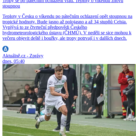
Tropy se po pátečním ochlazení vrátí. Teploty o víkendu znovu
stoupnou
Teploty v Česku o víkendu po pátečním ochlazení opět stoupnou na
tropické hodnoty. Bude jasno až polojasno a až 34 stupňů Celsia.
Vyplývá to ze čtvrteční předpovědi Českého
hydrometeorologického ústavu (ČHMÚ). V neděli se sice mohou k
večeru objevit deště i bouřky, ale tropy potrvají i v dalších dnech.
Aktuálně.cz - Zprávy
dnes, 05:40