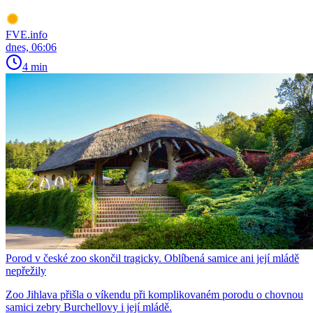
FVE.info
dnes, 06:06
4 min
Porod v české zoo skončil tragicky. Oblíbená samice ani její mládě
nepřežily
Zoo Jihlava přišla o víkendu při komplikovaném porodu o chovnou
samici zebry Burchellovy i její mládě.