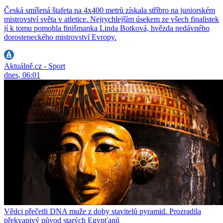
Česká smíšená štafeta na 4x400 metrů získala stříbro na juniorském
mistrovství světa v atletice. Nejrychlejším úsekem ze všech finalistek
jí k tomu pomohla finišmanka Linda Botková, hvězda nedávného
dorosteneckého mistrovství Evropy.
Aktuálně.cz - Sport
dnes, 06:01
Vědci přečetli DNA muže z doby stavitelů pyramid. Prozradila
překvapivý původ starých Egypťanů