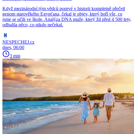
Když mezinárodní tým vědců poprvé v historii kompletně přečetl
genom starověkého Egypťana, čekal je objev, který boří vše, co
jsme se učili ve škole. Analýza DNA muže, který žil před 4 500 lety,
odhalila něco, co nikdo nečekal.
NESPECHEJ.cz
dnes, 06:00
3 min