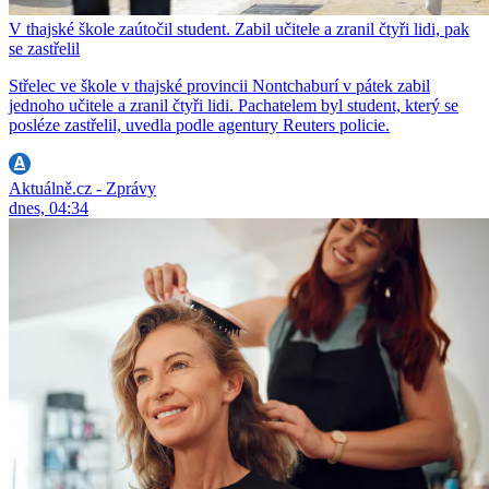
V thajské škole zaútočil student. Zabil učitele a zranil čtyři lidi, pak
se zastřelil
Střelec ve škole v thajské provincii Nontchaburí v pátek zabil
jednoho učitele a zranil čtyři lidi. Pachatelem byl student, který se
posléze zastřelil, uvedla podle agentury Reuters policie.
Aktuálně.cz - Zprávy
dnes, 04:34