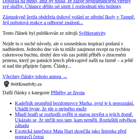
Dorazila na místo, aniž by tušila, že zažije nejdramatičtější vteřiny
své služby. Chlapce dělilo od smrti 1 rozhodnutí této hrdinky
Zástupkyně šerifa obdržela tísňové volání ze střední školy v Tampě.
Její pohotová reakce a odborné znalosti...
Tento článek byl publikován ze zdrojů
Světkreativity
Nejde tu o suché návody, ale o sousedskou inspiraci podaná s
nadhledem. Jednoho dne vás tu může zaujmout recept na rychlou
cuketovou buchtu, druhý den vás zas pohltí příběh o ztraceném
prstenu, který po patnácti letech překvapivě našli na farmě – a ještě
si nad tím připijete čajem. Články...
Všechny články tohoto autora →
Další články z kategorie
Příběhy ze života
Kadeřník proměnil bezdomovce Marka, nyní je k nepoznání.
Uhádli byste, že jde o stejného muže
Mladí bratři se rozhodli ověřit si starou pověst o jejich domě.
Ukázalo se, že strčili nos tam, kam neměli. Rozluštili odvěkou
záhadu
Exotická tanečnice Mata Hari skončila jako špionka před
popravčí četou