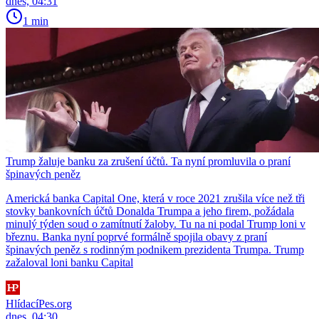
dnes, 04:31
1 min
Trump žaluje banku za zrušení účtů. Ta nyní promluvila o praní
špinavých peněz
Americká banka Capital One, která v roce 2021 zrušila více než tři
stovky bankovních účtů Donalda Trumpa a jeho firem, požádala
minulý týden soud o zamítnutí žaloby. Tu na ni podal Trump loni v
březnu. Banka nyní poprvé formálně spojila obavy z praní
špinavých peněz s rodinným podnikem prezidenta Trumpa. Trump
zažaloval loni banku Capital
HlídacíPes.org
dnes, 04:30