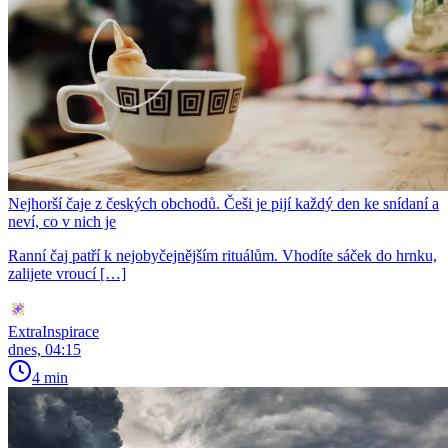
Nejhorší čaje z českých obchodů. Češi je pijí každý den ke snídaní a
neví, co v nich je
Ranní čaj patří k nejobyčejnějším rituálům. Vhodíte sáček do hrnku,
zalijete vroucí […]
ExtraInspirace
dnes, 04:15
4 min