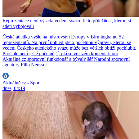
Reprezentace není výsada vedení svazu. Je to příležitost, kterou si
atleti vybojovali
Česká atletika vyšle na mistrovství Evropy v Birminghamu 52
reprezentantů. Na první pohled jde o početnou výpravu, kterou se
vedení Českého atletického svazu může bez větších obtíží pochlubit.
Proč ale není ještě početnější, ptá se ve svém komentáři pro
Aktuálně.cz sportovní funkcionář a bývalý šéf Národní sportovní
agentury Filip Neusser.
Aktuálně.cz - Sport
dnes, 04:19