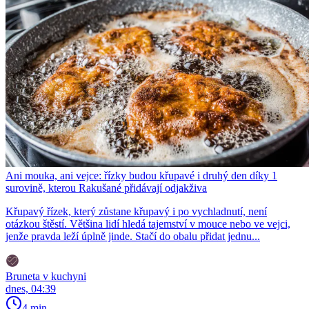
Ani mouka, ani vejce: řízky budou křupavé i druhý den díky 1
surovině, kterou Rakušané přidávají odjakživa
Křupavý řízek, který zůstane křupavý i po vychladnutí, není
otázkou štěstí. Většina lidí hledá tajemství v mouce nebo ve vejci,
jenže pravda leží úplně jinde. Stačí do obalu přidat jednu...
Bruneta v kuchyni
dnes, 04:39
4 min