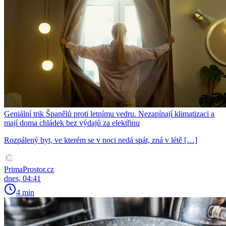
Geniální trik Španělů proti letnímu vedru. Nezapínají klimatizaci a
mají doma chládek bez výdajů za elektřinu
Rozpálený byt, ve kterém se v noci nedá spát, zná v létě […]
PrimaProstor.cz
dnes, 04:41
4 min