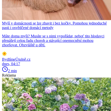
Myší v domácnosti se lze zbavit i bez kočky. Pomohou jednoduché
pasti i osvědčené domácí metody
Máte doma myši? Musíte se s nimi vypořádat, neboť tito hlodavci
přenášejí celou řadu chorob a stávající onemocnění mohou
zhoršovat. Obzvláště u dětí.
BydlímeÚtulně.cz
dnes, 04:17
2 min
Reklama