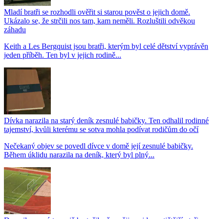
Mladí bratři se rozhodli ověřit si starou pověst o jejich domě.
Ukázalo se, že strčili nos tam, kam neměli. Rozluštili odvěkou
záhadu
Keith a Les Bergquist jsou bratři, kterým byl celé dětství vyprávěn
jeden příběh. Ten byl v jejich rodině...
Dívka narazila na starý deník zesnulé babičky. Ten odhalil rodinné
tajemství, kvůli kterému se sotva mohla podívat rodičům do očí
Nečekaný objev se povedl dívce v domě její zesnulé babičky.
Během úklidu narazila na deník, který byl plný...