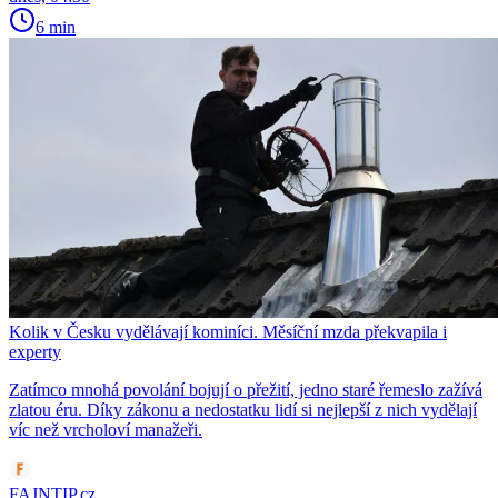
6 min
Kolik v Česku vydělávají kominíci. Měsíční mzda překvapila i
experty
Zatímco mnohá povolání bojují o přežití, jedno staré řemeslo zažívá
zlatou éru. Díky zákonu a nedostatku lidí si nejlepší z nich vydělají
víc než vrcholoví manažeři.
FAJNTIP.cz