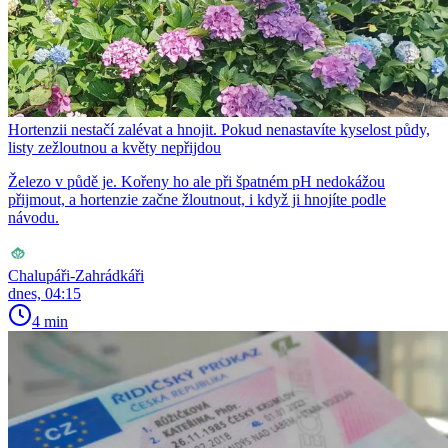
Hortenzii nestačí zalévat a hnojit. Pokud nenastavíte kyselost půdy,
listy zežloutnou a květy nepřijdou
Železo v půdě je. Kořeny ho ale při špatném pH nedokážou
přijmout, a hortenzie začne žloutnout, i když ji hnojíte podle
návodu.
Chalupáři-Zahrádkáři
dnes, 04:15
4 min