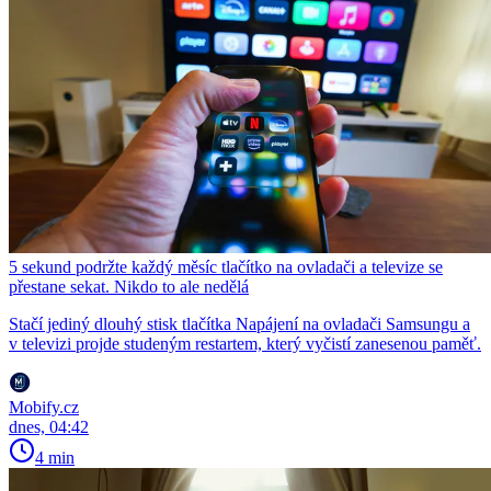
5 sekund podržte každý měsíc tlačítko na ovladači a televize se
přestane sekat. Nikdo to ale nedělá
Stačí jediný dlouhý stisk tlačítka Napájení na ovladači Samsungu a
v televizi projde studeným restartem, který vyčistí zanesenou paměť.
Mobify.cz
dnes, 04:42
4 min