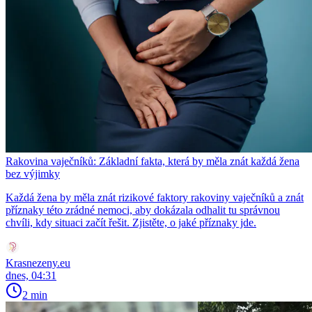
Rakovina vaječníků: Základní fakta, která by měla znát každá žena
bez výjimky
Každá žena by měla znát rizikové faktory rakoviny vaječníků a znát
příznaky této zrádné nemoci, aby dokázala odhalit tu správnou
chvíli, kdy situaci začít řešit. Zjistěte, o jaké příznaky jde.
Krasnezeny.eu
dnes, 04:31
2 min