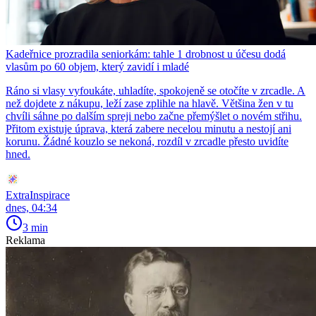
Kadeřnice prozradila seniorkám: tahle 1 drobnost u účesu dodá
vlasům po 60 objem, který zavidí i mladé
Ráno si vlasy vyfoukáte, uhladíte, spokojeně se otočíte v zrcadle. A
než dojdete z nákupu, leží zase zplihle na hlavě. Většina žen v tu
chvíli sáhne po dalším spreji nebo začne přemýšlet o novém střihu.
Přitom existuje úprava, která zabere necelou minutu a nestojí ani
korunu. Žádné kouzlo se nekoná, rozdíl v zrcadle přesto uvidíte
hned.
ExtraInspirace
dnes, 04:34
3 min
Reklama