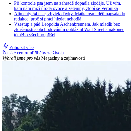
Při kontrole psa jsem na zahradě dopadla zloděje. Už vím,
kam nám mizí úroda ovoce a zeleniny, zlobí se Veronika
Alimenty 54 tisíc, zbytek dávky. Matka osmi dětí napsala do
redakce, proč si práci hledat nehodlá
Vzestup a pád Leopolda Aschenbrennera. Jak mladík bez
zkušeností s obchodováním pobláznil Wall Street a nakonec
téměř o všechno přišel
Zobrazit více
Ženské centrum
Příběhy ze života
Vybrali jsme pro vás
Magazíny a zajímavosti