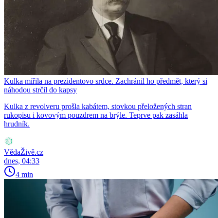
Kulka mířila na prezidentovo srdce. Zachránil ho předmět, který si
náhodou strčil do kapsy
Kulka z revolveru prošla kabátem, stovkou přeložených stran
rukopisu i kovovým pouzdrem na brýle. Teprve pak zasáhla
hrudník.
VědaŽivě.cz
dnes, 04:33
4 min