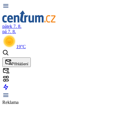
pátek 7. 8.
pá 7. 8.
19°C
Přihlášení
Reklama