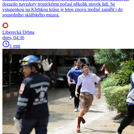
dorazilo navzdory tropickému počasí několik stovek lidí. Se
vstupenkou na Křehkou krásu je letos znovu možné zamířit i do
sousedního sklářského muzea.
Liberecká Drbna
dnes, 04:36
1 min