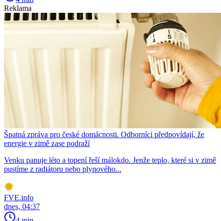
Reklama
Špatná zpráva pro české domácnosti. Odborníci předpovídají, že
energie v zimě zase podraží
Venku panuje léto a topení řeší málokdo. Jenže teplo, které si v zimě
pustíme z radiátoru nebo plynového...
FVE.info
dnes, 04:37
4 min