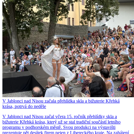
V Jablonci nad Nisou začala přehlídka skla a bižuterie Křehká
krása, potrvá do neděle
V Jablonci nad Nisou začal včera 15. ročník přehlídky skla a
bižuterie Křehká krása, který už se stal tradiční součástí letního
programu v podhorském městě. Svou produkci na výstavišti
prezentuje pět desítek firem nejen z Libereckého kraje. Na zahájení