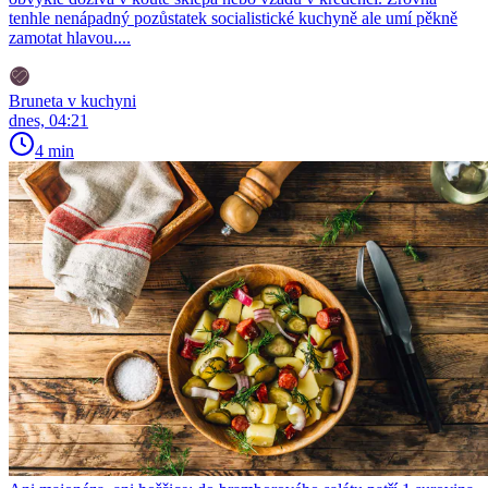
tenhle nenápadný pozůstatek socialistické kuchyně ale umí pěkně
zamotat hlavou....
Bruneta v kuchyni
dnes, 04:21
4 min