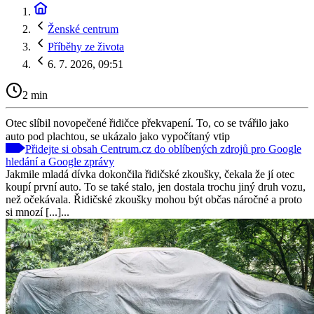
Ženské centrum
Příběhy ze života
6. 7. 2026, 09:51
2 min
Otec slíbil novopečené řidičce překvapení. To, co se tvářilo jako
auto pod plachtou, se ukázalo jako vypočítaný vtip
Přidejte si obsah Centrum.cz do oblíbených zdrojů pro Google
hledání a Google zprávy
Jakmile mladá dívka dokončila řidičské zkoušky, čekala že jí otec
koupí první auto. To se také stalo, jen dostala trochu jiný druh vozu,
než očekávala. Řidičské zkoušky mohou být občas náročné a proto
si mnozí [...]...