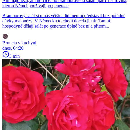
Ani majonéza, ani hořčice: do bramborového salátu patří 1 surovina,
kterou Němci používají po generace
Bramborový salát si u nás většina lidí neumí představit bez pořádné
dávky majonézy. V Německu to chodí docela jinak. Tamní
hospodyně dělají salát po generace úplně bez ní a přitom...
Bruneta v kuchyni
dnes, 04:20
3 min