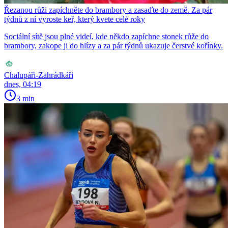
Řezanou růži zapíchněte do brambory a zasaďte do země. Za pár
týdnů z ní vyroste keř, který kvete celé roky
Sociální sítě jsou plné videí, kde někdo zapíchne stonek růže do
brambory, zakope ji do hlízy a za pár týdnů ukazuje čerstvé kořínky.
Chalupáři-Zahrádkáři
dnes, 04:19
3 min