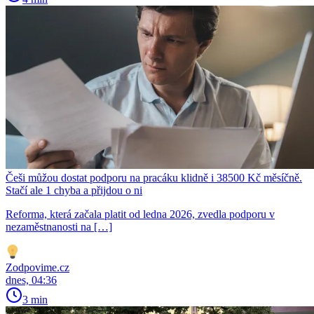
Češi můžou dostat podporu na pracáku klidně i 38500 Kč měsíčně.
Stačí ale 1 chyba a přijdou o ni
Reforma, která začala platit od ledna 2026, zvedla podporu v
nezaměstnanosti na […]
Zodpovime.cz
dnes, 04:36
3 min