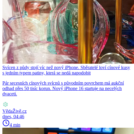
Svícen z půdy stojí víc než nový iPhone. Sběratelé loví cínové kusy
s jedním typem patiny, která se nedá napodobit
Pár secesních cínových svícnů s původním povrchem má aukční
odhad přes 50 tisíc korun. Nový iPhone 16 startuje na necelých
dvaceti.
VědaŽivě.cz
dnes, 04:46
4 min