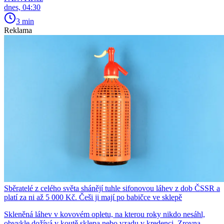
dnes, 04:30
3 min
Reklama
Sběratelé z celého světa shánějí tuhle sifonovou láhev z dob ČSSR a
platí za ni až 5 000 Kč. Češi ji mají po babičce ve sklepě
Skleněná láhev v kovovém opletu, na kterou roky nikdo nesáhl,
obvykle dožívá v koutě sklepa nebo vzadu v kredenci. Zrovna