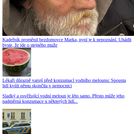
Kadeřník proměnil bezdomovce Marka, nyní je k nepoznání. Uhádli
byste, že jde o stejného muže
Lékaři důrazně varují před konzumací vodního melounu: Spousta
lidí kvůli němu skončila v nemocnici
Sladký a osvěžující vodní meloun je léto samo. Přesto může jeho
nadměrná konzumace u některých lidí...