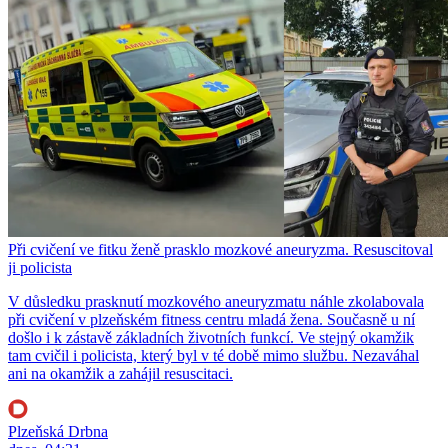
Při cvičení ve fitku ženě prasklo mozkové aneuryzma. Resuscitoval
ji policista
V důsledku prasknutí mozkového aneuryzmatu náhle zkolabovala
při cvičení v plzeňském fitness centru mladá žena. Současně u ní
došlo i k zástavě základních životních funkcí. Ve stejný okamžik
tam cvičil i policista, který byl v té době mimo službu. Nezaváhal
ani na okamžik a zahájil resuscitaci.
Plzeňská Drbna