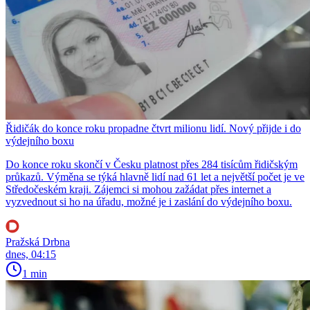
Řidičák do konce roku propadne čtvrt milionu lidí. Nový přijde i do
výdejního boxu
Do konce roku skončí v Česku platnost přes 284 tisícům řidičským
průkazů. Výměna se týká hlavně lidí nad 61 let a největší počet je ve
Středočeském kraji. Zájemci si mohou zažádat přes internet a
vyzvednout si ho na úřadu, možné je i zaslání do výdejního boxu.
Pražská Drbna
dnes, 04:15
1 min