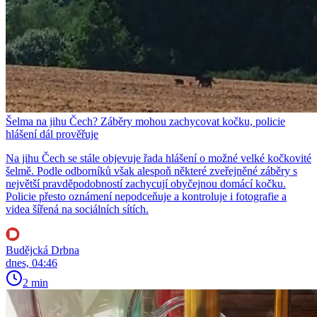
Šelma na jihu Čech? Záběry mohou zachycovat kočku, policie
hlášení dál prověřuje
Na jihu Čech se stále objevuje řada hlášení o možné velké kočkovité
šelmě. Podle odborníků však alespoň některé zveřejněné záběry s
největší pravděpodobností zachycují obyčejnou domácí kočku.
Policie přesto oznámení nepodceňuje a kontroluje i fotografie a
videa šířená na sociálních sítích.
Budějcká Drbna
dnes, 04:46
2 min