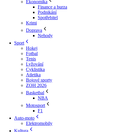
Ekonomika
Finance a burza
Podnikání
Spotřebitel
Krimi
Doprava
Nehody
Sport
Hokej
Fotbal
Tenis
Lyžování
Cyklistika
Atletika
Bojové sporty
ZOH 2026
Basketbal
NBA
Motosport
F1
Auto-moto
Elektromobily
Kultura