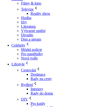
Filmy & kino
Televize
Reality show
Hudba
Hry
Literatura
Výtvarné umění
Divadlo
Digi a stream
Celebrity
Módní policie
Pro pamětníky
Nové tváře
Lifestyle
Cestování
Destinace
Rady na cesty
Bydlení
Interiery
Rady do domu
DIY
Pro kutily