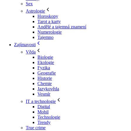
Sex
Astrologie
Horoskopy
Tarot a karty
Andělé a tajemná znamení
Numerologie
Tajemno
Zajímavosti
Věda
Biologie
Ekologie
Fyzika
Geografie
Historie
Chemie
Jazykověda
Vesmír
IT a technologie
Digital
Mobil
Technologie
Trendy
True crime