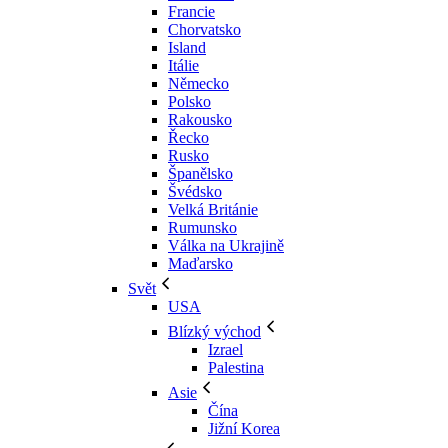
Francie
Chorvatsko
Island
Itálie
Německo
Polsko
Rakousko
Řecko
Rusko
Španělsko
Švédsko
Velká Británie
Rumunsko
Válka na Ukrajině
Maďarsko
Svět
USA
Blízký východ
Izrael
Palestina
Asie
Čína
Jižní Korea