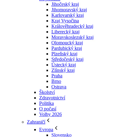
Jihočeský kraj
Jihomoravský kraj
Karlovarský kraj
Kraj Vysočina
Králověhradecký kraj
Liberecký kraj
Moravskoslezský kraj
Olomoucký kraj
Pardubický kraj
Plzeňský kraj
Středočeský kraj
Ústecký kraj
Zlínský kraj
Praha
Brno
Ostrava
Školství
Zdravotnictví
Politika
O počasí
Volby 2026
Zahraničí
Evropa
Slovensko