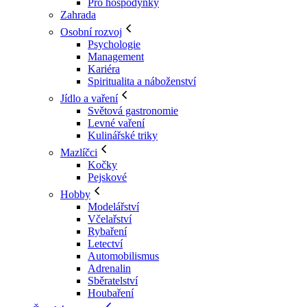
Pro hospodyňky
Zahrada
Osobní rozvoj
Psychologie
Management
Kariéra
Spiritualita a náboženství
Jídlo a vaření
Světová gastronomie
Levné vaření
Kulinářské triky
Mazlíčci
Kočky
Pejskové
Hobby
Modelářství
Včelařství
Rybaření
Letectví
Automobilismus
Adrenalin
Sběratelství
Houbaření