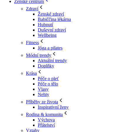
Ženské centrum
Zdraví
Ženské zdraví
Babiččina lékárna
Hubnutí
Duševní zdraví
Wellbeing
Fitness
Jóga a pilates
Módní trendy
Aktuální trendy
Doplňky
Krása
Péče o pleť
Péče o tělo
Vlasy
Nehty
Příběhy ze života
Inspirativní ženy
Rodina & komunita
Výchova
Přátelství
Vztahy