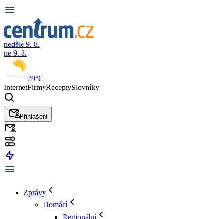
neděle 9. 8.
ne 9. 8.
29°C
Internet
Firmy
Recepty
Slovníky
Přihlášení
Zprávy
Domácí
Regionální