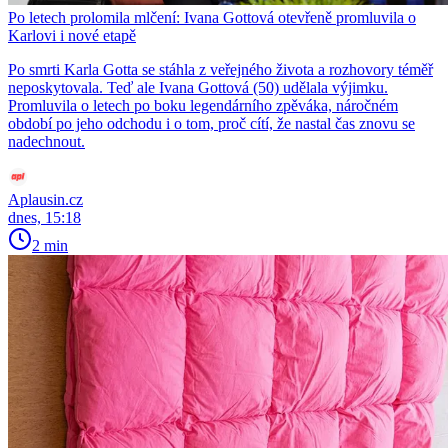
Po letech prolomila mlčení: Ivana Gottová otevřeně promluvila o
Karlovi i nové etapě
Po smrti Karla Gotta se stáhla z veřejného života a rozhovory téměř
neposkytovala. Teď ale Ivana Gottová (50) udělala výjimku.
Promluvila o letech po boku legendárního zpěváka, náročném
období po jeho odchodu i o tom, proč cítí, že nastal čas znovu se
nadechnout.
Aplausin.cz
dnes, 15:18
2 min