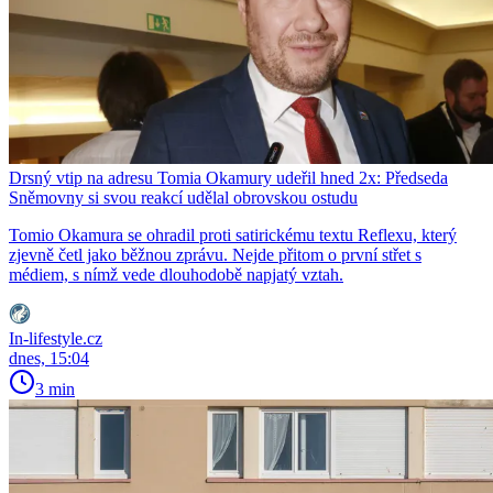
Drsný vtip na adresu Tomia Okamury udeřil hned 2x: Předseda
Sněmovny si svou reakcí udělal obrovskou ostudu
Tomio Okamura se ohradil proti satirickému textu Reflexu, který
zjevně četl jako běžnou zprávu. Nejde přitom o první střet s
médiem, s nímž vede dlouhodobě napjatý vztah.
In-lifestyle.cz
dnes, 15:04
3 min