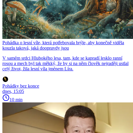
Pohádka o lesní víle, která potřebovala brýle, aby konečně viděla
kouzla taková, jaká doopravdy jsou
V samém srdci Hlubokého lesa, tam, kde se kapradí lesklo ranní
rosou a mech byl tak měkký, že by si na něm člověk nejraději ustlal
celý život, žila lesní víla jménem Líra.
Pohádky bez konce
dnes, 15:05
10 min