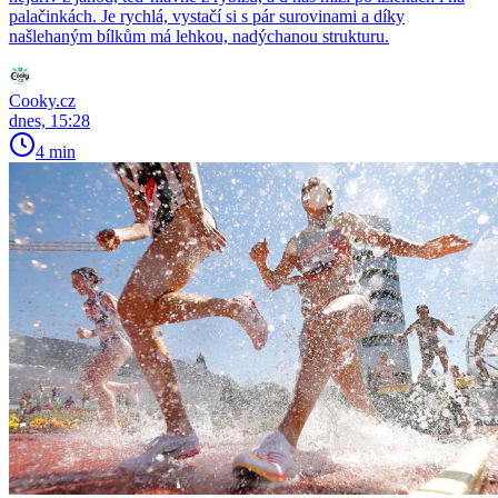
palačinkách. Je rychlá, vystačí si s pár surovinami a díky
našlehaným bílkům má lehkou, nadýchanou strukturu.
Cooky.cz
dnes, 15:28
4 min