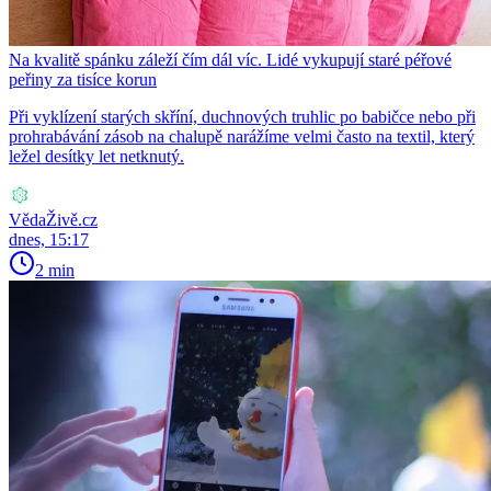
Na kvalitě spánku záleží čím dál víc. Lidé vykupují staré péřové
peřiny za tisíce korun
Při vyklízení starých skříní, duchnových truhlic po babičce nebo při
prohrabávání zásob na chalupě narážíme velmi často na textil, který
ležel desítky let netknutý.
VědaŽivě.cz
dnes, 15:17
2 min