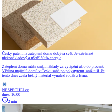
Český patent na zateplení domu dobývá svět. Je extrémně
nízkonákladový a ušetří 50 % energie
Zateplení domu může snížit náklady za vytápění až o 60 procent.
Většina majitelů domů v Česku sahá po polystyrenu, aniž tuší, že
tento dnes zcela běžný materiál vynalezl rodák z Brna.
NESPECHEJ.cz
dnes, 16:00
2 min