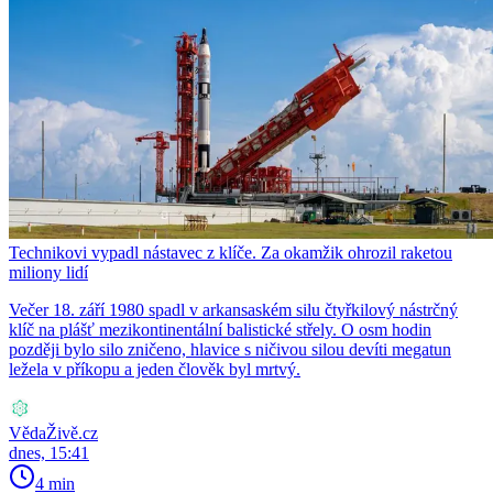
Technikovi vypadl nástavec z klíče. Za okamžik ohrozil raketou
miliony lidí
Večer 18. září 1980 spadl v arkansaském silu čtyřkilový nástrčný
klíč na plášť mezikontinentální balistické střely. O osm hodin
později bylo silo zničeno, hlavice s ničivou silou devíti megatun
ležela v příkopu a jeden člověk byl mrtvý.
VědaŽivě.cz
dnes, 15:41
4 min