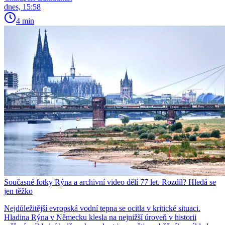
dnes, 15:58
4 min
Současné fotky Rýna a archivní video dělí 77 let. Rozdíl? Hledá se
jen těžko
Nejdůležitější evropská vodní tepna se ocitla v kritické situaci.
Hladina Rýna v Německu klesla na nejnižší úroveň v historii