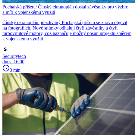
Pochajská příšera: Čínský ekranoplán dostal závěsníky pro výzbroj
a míří k vojenskému využití
Čínský ekranoplán přezdívaný Pochajská příšera se znovu objevil
na fotografiích. Nové snímky odhalují čtyři závěsníky a čtyři
turbovrtulové motory, což naznačuje možný posun projektu směrem
k vojenskému využití.
Securitytech
dnes, 16:00
3 min