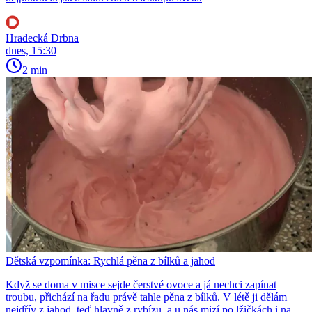
Hradecká Drbna
dnes, 15:30
2 min
Dětská vzpomínka: Rychlá pěna z bílků a jahod
Když se doma v misce sejde čerstvé ovoce a já nechci zapínat
troubu, přichází na řadu právě tahle pěna z bílků. V létě ji dělám
nejdřív z jahod, teď hlavně z rybízu, a u nás mizí po lžičkách i na