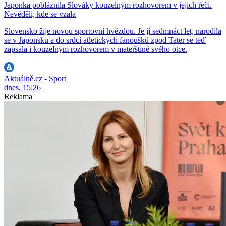
Japonka pobláznila Slováky kouzelným rozhovorem v jejich řeči.
Nevěděli, kde se vzala
Slovensko žije novou sportovní hvězdou. Je jí sedmnáct let, narodila
se v Japonsku a do srdcí atletických fanoušků zpod Tater se teď
zapsala i kouzelným rozhovorem v mateřštině svého otce.
Aktuálně.cz - Sport
dnes, 15:26
Reklama