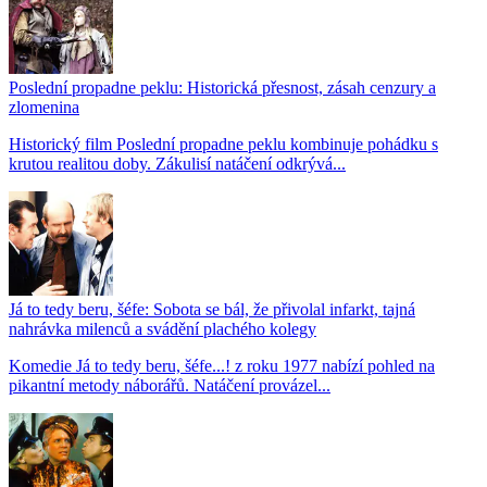
Poslední propadne peklu: Historická přesnost, zásah cenzury a
zlomenina
Historický film Poslední propadne peklu kombinuje pohádku s
krutou realitou doby. Zákulisí natáčení odkrývá...
Já to tedy beru, šéfe: Sobota se bál, že přivolal infarkt, tajná
nahrávka milenců a svádění plachého kolegy
Komedie Já to tedy beru, šéfe...! z roku 1977 nabízí pohled na
pikantní metody náborářů. Natáčení provázel...