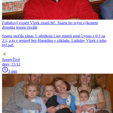
Fotbalový expert Vízek ztratil řeč. Sparta ho svým výkonem
donutila jenom chválit
Sparta otočila zápas 3. předkola Ligy mistrů proti Lyonu z 0:1 na
2:1, a to v sestavě bez Haraslína v základu. Ladislav Vízek z toho
byl paf.
SportyŽivě
dnes, 15:12
3 min