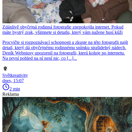
Zdánlivě obyčejná rodinná fotografie znepokojila internet. Pokud
máte bystrý zrak, všimnete si detailu, který vám nažene husí kůži
Procvičte si rozpoznávací schopnosti a zkuste na této fotografii najít
detail, který dá obyčejnému rodinnému snímku strašidelný nádech.
Deník Webniusy upozornil na fotografii, která koluje po internetu.
Na první pohled na ní není nic, co [...]...
Světkreativity
dnes, 15:07
2 min
Reklama