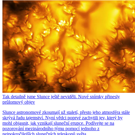
Tak detailně jsme Slunce ještě neviděli. Nové snímky přinesly
průlomový objev
Slunce astronomové zkoumají už staletí, přesto jeho atmosféra stále
skrývá řadu tajemství. Nyní vědci poprvé zachytili jev, který by
mohl objasnit, jak vznikají sluneční erupce. Podívejte se na
pozorování mezinárodního týmu pomocí jednoho z
nejpokročilejších slunečních teleskopů světa.