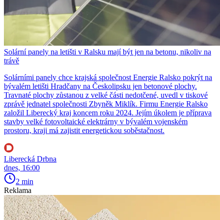
Solární panely na letišti v Ralsku mají být jen na betonu, nikoliv na
trávě
Solárními panely chce krajská společnost Energie Ralsko pokrýt na
bývalém letišti Hradčany na Českolipsku jen betonové plochy.
Travnaté plochy zůstanou z velké části nedotčené, uvedl v tiskové
zprávě jednatel společnosti Zbyněk Miklík. Firmu Energie Ralsko
založil Liberecký kraj koncem roku 2024. Jejím úkolem je příprava
stavby velké fotovoltaické elektrárny v bývalém vojenském
prostoru, kraji má zajistit energetickou soběstačnost.
Liberecká Drbna
dnes, 16:00
2 min
Reklama