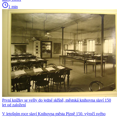
1 min
První knížky se vešly do jedné skříně, městská knihovna slaví 150
let od založení
V letošním roce slaví Knihovna města Plzně 150. výročí svého