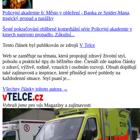
Policejní akademie 6: Město v obležení - Banka ze Spider-Mana,
tragický propad a narážky
Šesté pokračování oblíbené komediální série Policejní akademie v
kinech naprosto propadlo. Zákulisí...
Tento článek byl publikován ze zdrojů
V Telce
Web se zaměřuje na témata, která propojují zdravý životní styl,
pohodu a praktické tipy do běžného dne. Čtenáři zde najdou články
o zdraví, výživě, rodině, vztazích i osobním rozvoji. Obsah doplňují
také zajímavosti a inspirace, které přinášejí nové pohledy na
každodenní situace. Styl psaní je...
Všechny články tohoto autora →
Vybrali jsme pro vás
Magazíny a zajímavosti