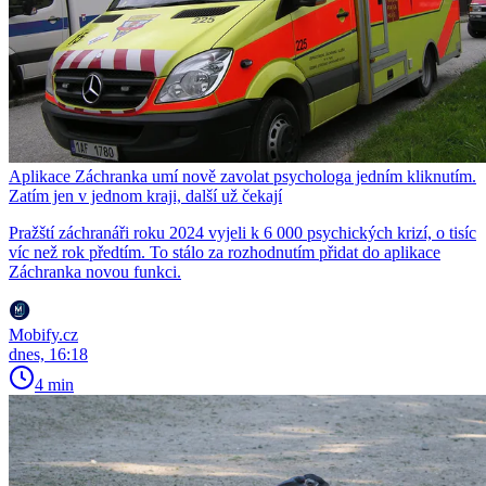
Aplikace Záchranka umí nově zavolat psychologa jedním kliknutím.
Zatím jen v jednom kraji, další už čekají
Pražští záchranáři roku 2024 vyjeli k 6 000 psychických krizí, o tisíc
víc než rok předtím. To stálo za rozhodnutím přidat do aplikace
Záchranka novou funkci.
Mobify.cz
dnes, 16:18
4 min