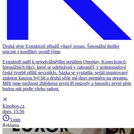
Druhá série Extraktorů přináší vítaný posun. Špionážní thriller
pracuje s konflikty uvnitř týmu
Extraktoři patří k nejodvážnějším seriálům Oneplay. Koneckonců,
špionážních fikcí, které se odehrávají v zahraničí, v polistopadové
české tvorbě příliš nevzniklo. Sázka se vyplatila, seriál inspirovaný
známou kauzou byl hit a druhá série má dnes premiéru na streamu.
Měli jsme možnost zhlédnout první tři epizody a fanoušci první série
budou mít podle všeho radost.
Kinobox.cz
dnes, 15:56
3 min
Reklama