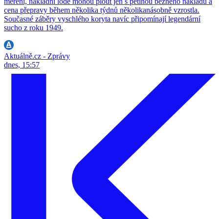
měření, nákladní lodě mohou plout jen s pětinou běžného nákladu a
cena přepravy během několika týdnů několikanásobně vzrostla.
Současné záběry vyschlého koryta navíc připomínají legendární
sucho z roku 1949.
Aktuálně.cz - Zprávy
dnes, 15:57