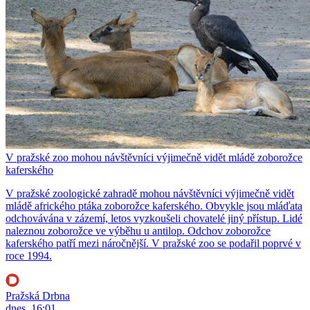
V pražské zoo mohou návštěvníci výjimečně vidět mládě zoborožce
kaferského
V pražské zoologické zahradě mohou návštěvníci výjimečně vidět
mládě afrického ptáka zoborožce kaferského. Obvykle jsou mláďata
odchovávána v zázemí, letos vyzkoušeli chovatelé jiný přístup. Lidé
naleznou zoborožce ve výběhu u antilop. Odchov zoborožce
kaferského patří mezi náročnější. V pražské zoo se podařil poprvé v
roce 1994.
Pražská Drbna
dnes, 16:01