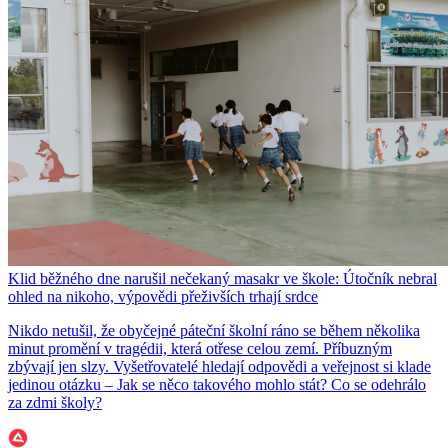
Klid běžného dne narušil nečekaný masakr ve škole: Útočník nebral
ohled na nikoho, výpovědi přeživších trhají srdce
Nikdo netušil, že obyčejné páteční školní ráno se během několika
minut promění v tragédii, která otřese celou zemí. Příbuzným
zbývají jen slzy. Vyšetřovatelé hledají odpovědi a veřejnost si klade
jedinou otázku – Jak se něco takového mohlo stát? Co se odehrálo
za zdmi školy?