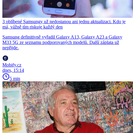
3 oblíbené Samsungy už nedostanou ani jednu aktualizaci. Kdo je
má, vážně tím riskuje každý den
Samsung definitivně vyřadil Galaxy A13, Galaxy A23 a Galaxy
M33 5G ze seznamu podporovaných modelů. Další záplata už
nepřijde.
Mobify.cz
dnes, 15:14
5 min