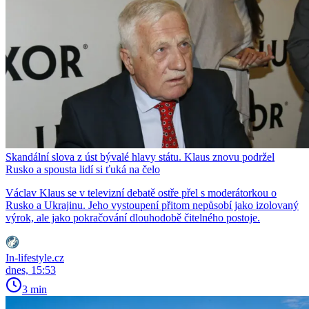
Skandální slova z úst bývalé hlavy státu. Klaus znovu podržel
Rusko a spousta lidí si ťuká na čelo
Václav Klaus se v televizní debatě ostře přel s moderátorkou o
Rusko a Ukrajinu. Jeho vystoupení přitom nepůsobí jako izolovaný
výrok, ale jako pokračování dlouhodobě čitelného postoje.
In-lifestyle.cz
dnes, 15:53
3 min