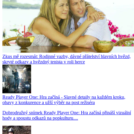
Zkus mě rozesmát: Rodinné vazby, dávné přátelství hlavních hvězd,
skryté odkazy a hvězdný tenista v roli herce
Ready Player One: Hra začíná - Slavné detaily na každém kroku,
obavy z konkurence a užší výběr na post režiséra
Dobrodružný snímek Ready Player One: Hra začíná přináší vizuální
hody a spoustu odkazů na popkulturu....