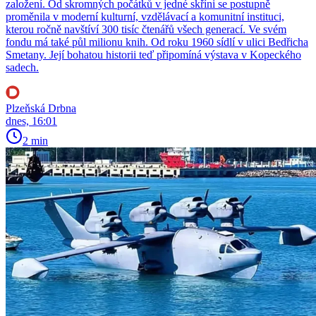
založení. Od skromných počátků v jedné skříni se postupně
proměnila v moderní kulturní, vzdělávací a komunitní instituci,
kterou ročně navštíví 300 tisíc čtenářů všech generací. Ve svém
fondu má také půl milionu knih. Od roku 1960 sídlí v ulici Bedřicha
Smetany. Její bohatou historii teď připomíná výstava v Kopeckého
sadech.
Plzeňská Drbna
dnes, 16:01
2 min