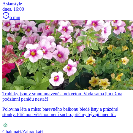
Asianstyle
dnes, 16:00
6 min
Truhlíky jsou v srpnu unavené a nekvetou. Voda sama jim už na
podzimní parádu nestačí
Polovina léta a místo barevného balkonu bledé listy a prázdné
stonky. Příčinou většinou není sucho; příčiny bývají hned tři.
Chalupáři-Zahrádkáři