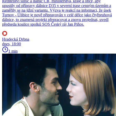
Ředitelství silnic a dálnic ČR, ministerstva, kraje a obce, aby
upustily od přípravy dálnice D35 v severní trase cenným územím a
zaměřily se na jižní variantu. Výzva je reakcí na informaci, že úsek
Turnov - Úlibice je nově připravován v celé délce jako čtyřpruhová
dálnice, to znamená projekt přepracovat a znovu projednat, uvedl
předseda koalice spolků SOS Český ráj Jan Piňos.
Hradecká Drbna
dnes, 18:00
1 min