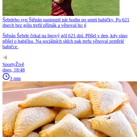
Šebrleho syn Štěpán nastoupil pár hodin po smrti babičky. Po 621
dnech bez gólu trefil přímák a věnoval ho jí
Štěpán Šebrle čekal na ligový gól 621 dní. Přišel v den, kdy ráno
přišel o babičku. Na sociálních sítích pak trefu věnoval zemřelé
babičce.
SportyŽivě
dnes, 18:48
3 min