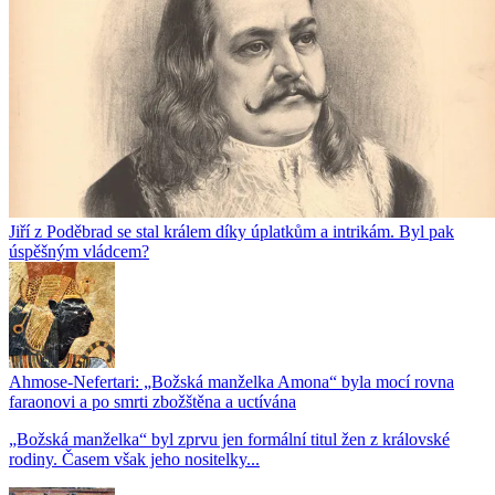
Jiří z Poděbrad se stal králem díky úplatkům a intrikám. Byl pak
úspěšným vládcem?
Ahmose-Nefertari: „Božská manželka Amona“ byla mocí rovna
faraonovi a po smrti zbožštěna a uctívána
​​​​​​​„Božská manželka“ byl zprvu jen formální titul žen z královské
rodiny. Časem však jeho nositelky...