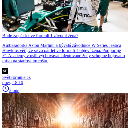
Bude za pár let ve formuli 1 závodit žena?
Ambasadorka Aston Martinu a bývalá závodnice W Series Jessica
Hawkins věří, že se za pár let ve formuli 1 objeví žena. Podporuje
F1 Academy v úsilí vychovávat talentované ženy schopné bojovat o
místa na startovním roštu.
SvětFormule.cz
dnes, 18:10
2 min