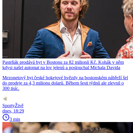
Pastrňák prodává byt v Bostonu za 82 milionů Kč. Kohák v něm
kdysi našel automat na lov jelenů a poslouchal Michala Davida
Mezonetový byt české hokejové hvězdy na bostonském nábřeží šel
do prodeje za 4,3 milionu dolarů. Během šesti týdnů ale zlevnil o
300 tisíc.
SportyŽivě
dnes, 18:29
3 min