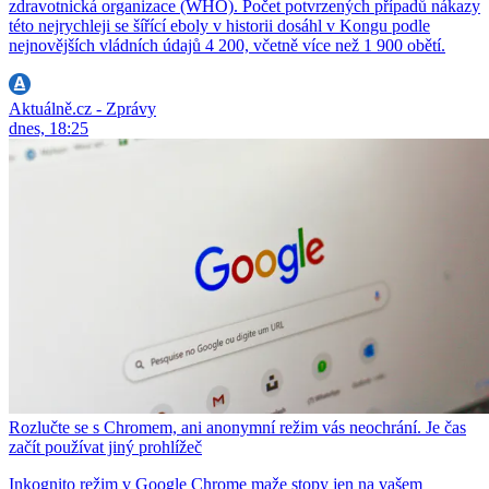
zdravotnická organizace (WHO). Počet potvrzených případů nákazy
této nejrychleji se šířící eboly v historii dosáhl v Kongu podle
nejnovějších vládních údajů 4 200, včetně více než 1 900 obětí.
Aktuálně.cz - Zprávy
dnes, 18:25
Rozlučte se s Chromem, ani anonymní režim vás neochrání. Je čas
začít používat jiný prohlížeč
Inkognito režim v Google Chrome maže stopy jen na vašem