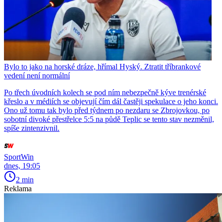
Bylo to jako na horské dráze, hřímal Hyský. Ztratit tříbrankové
vedení není normální
Po třech úvodních kolech se pod ním nebezpečně kýve trenérské
křeslo a v médiích se objevují čím dál častěji spekulace o jeho konci.
Ono už tomu tak bylo před týdnem po nezdaru se Zbrojovkou, po
sobotní divoké přestřelce 5:5 na půdě Teplic se tento stav nezměnil,
spíše zintenzivnil.
SportWin
dnes, 19:05
2 min
Reklama