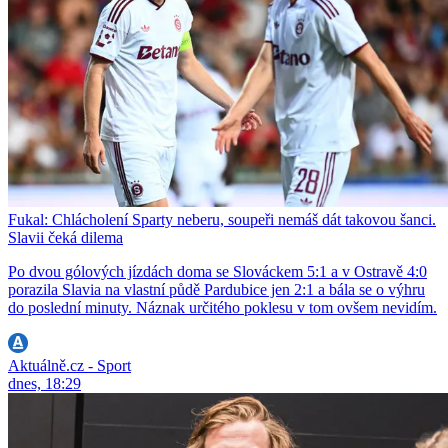
Fukal: Chlácholení Sparty neberu, soupeři nemáš dát takovou šanci.
Slavii čeká dilema
Po dvou gólových jízdách doma se Slováckem 5:1 a v Ostravě 4:0
porazila Slavia na vlastní půdě Pardubice jen 2:1 a bála se o výhru
do poslední minuty. Náznak určitého poklesu v tom ovšem nevidím.
Aktuálně.cz - Sport
dnes, 18:29