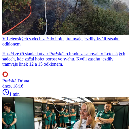
V Letenských sadech začalo hořet, tramvaje jezdily kvůli zásahu
odklonem
Hasiči ze tří stanic i útvar Pražského hradu zasahovali v Letenských
sadech, kde začal hořet porost ve svahu. Kvůli zásahu jezdily
tramvaje linek 12 a 15 odklonem.
Pražská Drbna
dnes, 18:16
1 min