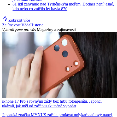
81 lidí zahynulo nad Tyrhénským mořem. Dodnes není jasné,
kdo nebo co zničilo let Itavia 870
Zobrazit více
Zajímavosti
Věda
Historie
Vybrali jsme pro vás
Magazíny a zajímavosti
iPhone 17 Pro s rovnými zády bez hrbu fotoaparátu. Japonci
ukázali, jak měl od začátku skutečně vypadat
Japonská značka MYNUS začala prodávat polykarbonátový panel,