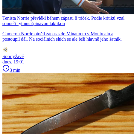
Tenista Norrie převlékl během zápasu 8 triček. Podle kritiků vzal
soupeři rytmus špinavou taktikou
Cameron Norrie otočil zápas s de Minaurem v Montrealu a
postoupil dál. Na sociálních sítích se ale řeší hlavně jeho šatník.
SportyŽivě
dnes, 19:01
3 min