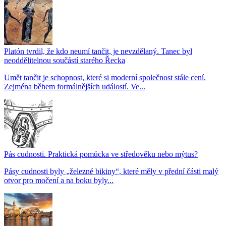
Platón tvrdil, že kdo neumí tančit, je nevzdělaný. Tanec byl
neoddělitelnou součástí starého Řecka
Umět tančit je schopnost, které si moderní společnost stále cení.
Zejména během formálnějších událostí. Ve...
Pás cudnosti. Praktická pomůcka ve středověku nebo mýtus?
Pásy cudnosti byly „železné bikiny“, které měly v přední části malý
otvor pro močení a na boku byly...