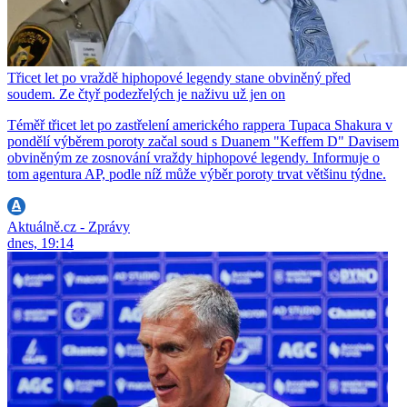
Třicet let po vraždě hiphopové legendy stane obviněný před
soudem. Ze čtyř podezřelých je naživu už jen on
Téměř třicet let po zastřelení amerického rappera Tupaca Shakura v
pondělí výběrem poroty začal soud s Duanem "Keffem D" Davisem
obviněným ze zosnování vraždy hiphopové legendy. Informuje o
tom agentura AP, podle níž může výběr poroty trvat většinu týdne.
Aktuálně.cz - Zprávy
dnes, 19:14