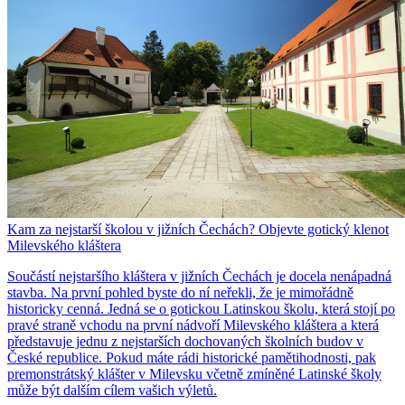
Kam za nejstarší školou v jižních Čechách? Objevte gotický klenot
Milevského kláštera
Součástí nejstaršího kláštera v jižních Čechách je docela nenápadná
stavba. Na první pohled byste do ní neřekli, že je mimořádně
historicky cenná. Jedná se o gotickou Latinskou školu, která stojí po
pravé straně vchodu na první nádvoří Milevského kláštera a která
představuje jednu z nejstarších dochovaných školních budov v
České republice. Pokud máte rádi historické pamětihodnosti, pak
premonstrátský klášter v Milevsku včetně zmíněné Latinské školy
může být dalším cílem vašich výletů.