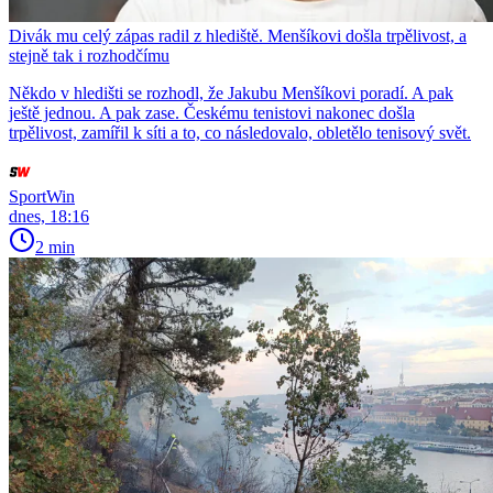
Divák mu celý zápas radil z hlediště. Menšíkovi došla trpělivost, a
stejně tak i rozhodčímu
Někdo v hledišti se rozhodl, že Jakubu Menšíkovi poradí. A pak
ještě jednou. A pak zase. Českému tenistovi nakonec došla
trpělivost, zamířil k síti a to, co následovalo, obletělo tenisový svět.
SportWin
dnes, 18:16
2 min