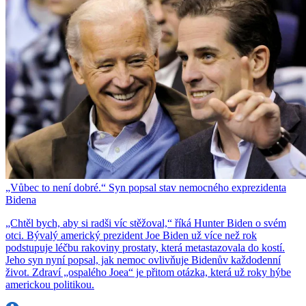
„Vůbec to není dobré.“ Syn popsal stav nemocného exprezidenta
Bidena
„Chtěl bych, aby si radši víc stěžoval,“ říká Hunter Biden o svém
otci. Bývalý americký prezident Joe Biden už více než rok
podstupuje léčbu rakoviny prostaty, která metastazovala do kostí.
Jeho syn nyní popsal, jak nemoc ovlivňuje Bidenův každodenní
život. Zdraví „ospalého Joea“ je přitom otázka, která už roky hýbe
americkou politikou.