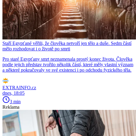
Staří Egypťané věřili, že člověka netvoří jen tělo a duše. Sedm částí
mělo rozhodovat i o životě po smrti
Pro staré Egypťany smrt neznamenala prostý konec života. Člověka
podle jejich představ tvořilo několik částí, které měly vlastní význam
a některé pokračovaly ve své existenci i po odchodu fyzického těla.
EXTRAINFO.cz
dnes, 18:05
3 min
Reklama