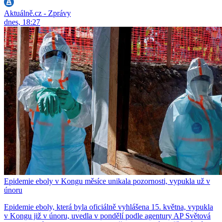
Aktuálně.cz - Zprávy
dnes, 18:27
Epidemie eboly v Kongu měsíce unikala pozornosti, vypukla už v
únoru
Epidemie eboly, která byla oficiálně vyhlášena 15. května, vypukla
v Kongu již v únoru, uvedla v pondělí podle agentury AP Světová