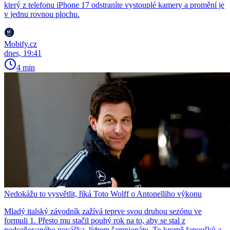
který z telefonu iPhone 17 odstraníte vystouplé kamery a promění je
v jednu rovnou plochu.
Mobify.cz
dnes, 19:41
4 min
Nedokážu to vysvětlit, říká Toto Wolff o Antonelliho výkonu
Mladý italský závodník zažívá teprve svou druhou sezónu ve
formuli 1. Přesto mu stačil pouhý rok na to, aby se stal z
podceňovaného nováčka, lídrem šampionátu. To kromě fanoušků a