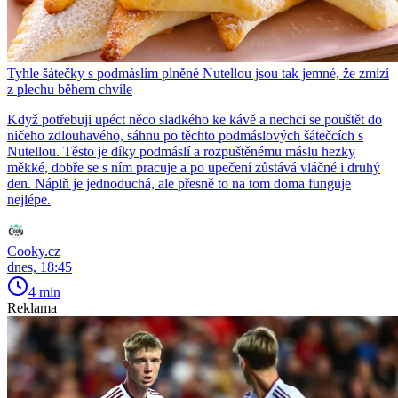
Tyhle šátečky s podmáslím plněné Nutellou jsou tak jemné, že zmizí
z plechu během chvíle
Když potřebuji upéct něco sladkého ke kávě a nechci se pouštět do
ničeho zdlouhavého, sáhnu po těchto podmáslových šátečcích s
Nutellou. Těsto je díky podmáslí a rozpuštěnému máslu hezky
měkké, dobře se s ním pracuje a po upečení zůstává vláčné i druhý
den. Náplň je jednoduchá, ale přesně to na tom doma funguje
nejlépe.
Cooky.cz
dnes, 18:45
4 min
Reklama