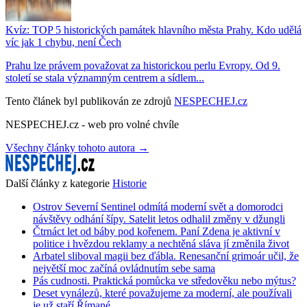
Kvíz: TOP 5 historických památek hlavního města Prahy. Kdo udělá
víc jak 1 chybu, není Čech
Prahu lze právem považovat za historickou perlu Evropy. Od 9.
století se stala významným centrem a sídlem...
Tento článek byl publikován ze zdrojů
NESPECHEJ.cz
NESPECHEJ.cz - web pro volné chvíle
Všechny články tohoto autora →
Další články z kategorie
Historie
Ostrov Severní Sentinel odmítá moderní svět a domorodci
návštěvy odhání šípy. Satelit letos odhalil změny v džungli
Čtrnáct let od báby pod kořenem. Paní Zdena je aktivní v
politice i hvězdou reklamy a nechtěná sláva jí změnila život
Arbatel sliboval magii bez ďábla. Renesanční grimoár učil, že
největší moc začíná ovládnutím sebe sama
Pás cudnosti. Praktická pomůcka ve středověku nebo mýtus?
Deset vynálezů, které považujeme za moderní, ale používali
je už staří Římané