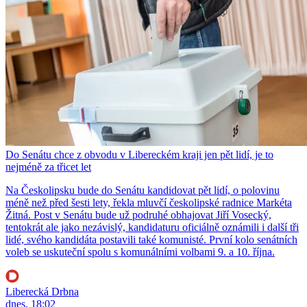
Do Senátu chce z obvodu v Libereckém kraji jen pět lidí, je to
nejméně za třicet let
Na Českolipsku bude do Senátu kandidovat pět lidí, o polovinu
méně než před šesti lety, řekla mluvčí českolipské radnice Markéta
Žitná. Post v Senátu bude už podruhé obhajovat Jiří Vosecký,
tentokrát ale jako nezávislý, kandidaturu oficiálně oznámili i další tři
lidé, svého kandidáta postavili také komunisté. První kolo senátních
voleb se uskuteční spolu s komunálními volbami 9. a 10. října.
Liberecká Drbna
dnes, 18:02