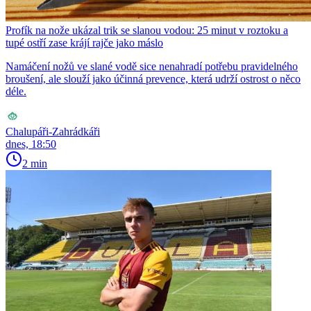
Profík na nože ukázal trik se slanou vodou: 25 minut v roztoku a
tupé ostří zase krájí rajče jako máslo
Namáčení nožů ve slané vodě sice nenahradí potřebu pravidelného
broušení, ale slouží jako účinná prevence, která udrží ostrost o něco
déle.
Chalupáři-Zahrádkáři
dnes, 18:50
2 min