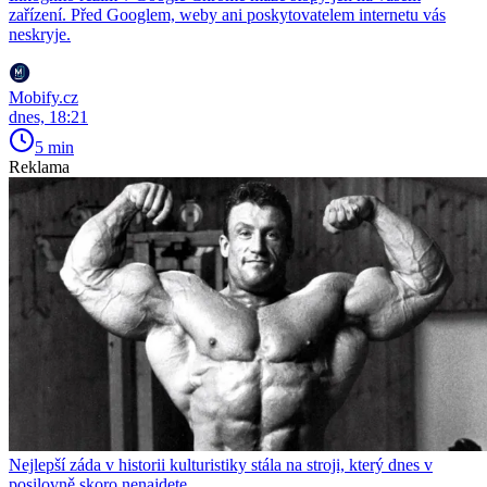
zařízení. Před Googlem, weby ani poskytovatelem internetu vás
neskryje.
Mobify.cz
dnes, 18:21
5 min
Reklama
Nejlepší záda v historii kulturistiky stála na stroji, který dnes v
posilovně skoro nenajdete