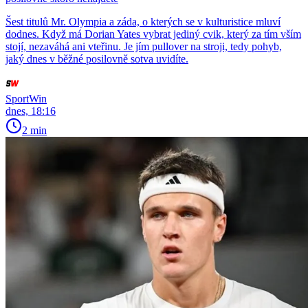
Šest titulů Mr. Olympia a záda, o kterých se v kulturistice mluví
dodnes. Když má Dorian Yates vybrat jediný cvik, který za tím vším
stojí, nezaváhá ani vteřinu. Je jím pullover na stroji, tedy pohyb,
jaký dnes v běžné posilovně sotva uvidíte.
SportWin
dnes, 18:16
2 min