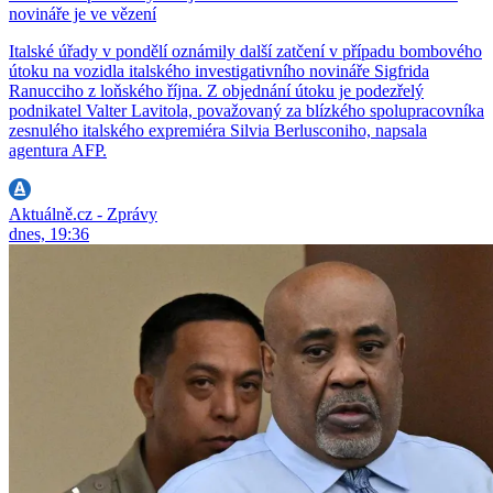
novináře je ve vězení
Italské úřady v pondělí oznámily další zatčení v případu bombového
útoku na vozidla italského investigativního novináře Sigfrida
Ranucciho z loňského října. Z objednání útoku je podezřelý
podnikatel Valter Lavitola, považovaný za blízkého spolupracovníka
zesnulého italského expremiéra Silvia Berlusconiho, napsala
agentura AFP.
Aktuálně.cz - Zprávy
dnes, 19:36