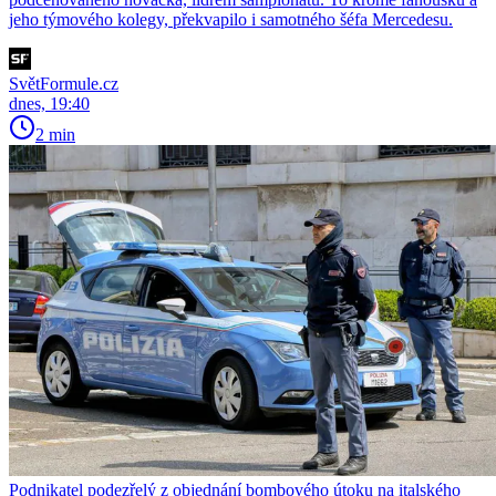
jeho týmového kolegy, překvapilo i samotného šéfa Mercedesu.
SvětFormule.cz
dnes, 19:40
2 min
Podnikatel podezřelý z objednání bombového útoku na italského