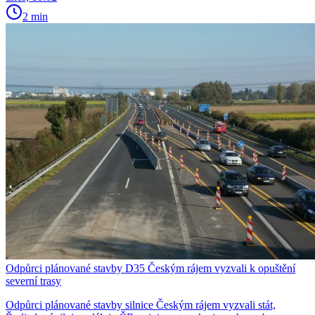
2 min
Odpůrci plánované stavby D35 Českým rájem vyzvali k opuštění
severní trasy
Odpůrci plánované stavby silnice Českým rájem vyzvali stát,