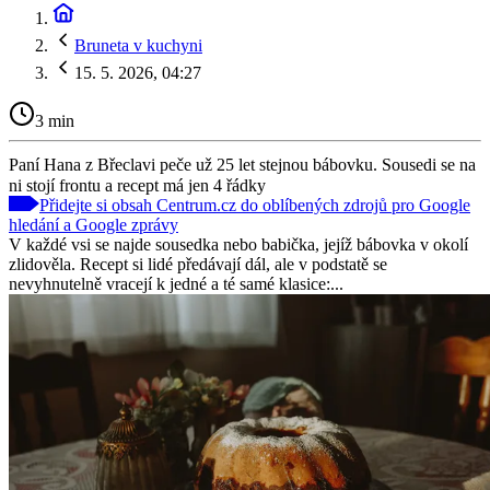
Bruneta v kuchyni
15. 5. 2026, 04:27
3 min
Paní Hana z Břeclavi peče už 25 let stejnou bábovku. Sousedi se na
ni stojí frontu a recept má jen 4 řádky
Přidejte si obsah Centrum.cz do oblíbených zdrojů pro Google
hledání a Google zprávy
V každé vsi se najde sousedka nebo babička, jejíž bábovka v okolí
zlidověla. Recept si lidé předávají dál, ale v podstatě se
nevyhnutelně vracejí k jedné a té samé klasice:...