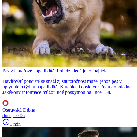
Pes v Havířově napadl dítě. Policie hledá jeho majitele
Havířovští policisté se snaží zjistit totožnost muže, jehož pes v
uplynulém týdnu napadl dítě. K události došlo ve středu dopoledne.
Jakékoliv informace můžou lidé poskytnou na lince 158.
Ostravská Drbna
dnes, 10:06
1 min