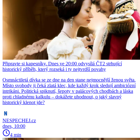
Připravte si kapesníky. Dnes ve 20:00 odvysílá ČT2 strhující
historický příběh, který rozseká i ty nejtvrdší povahy
Osmnáctiletá dívka se ze dne na den stane nejmocnější ženou světa.
Místo svobody ji čeká zlatá klec, kde každý krok sledují ambiciózní
intrikáni. Politická spiknutí, šepoty v palácových chodbách a láska
proti chladnému kalkulu – dokážete uhodnout, o jaký slavný
historický klenot jde?
NESPECHEJ.cz
dnes, 10:00
4 min