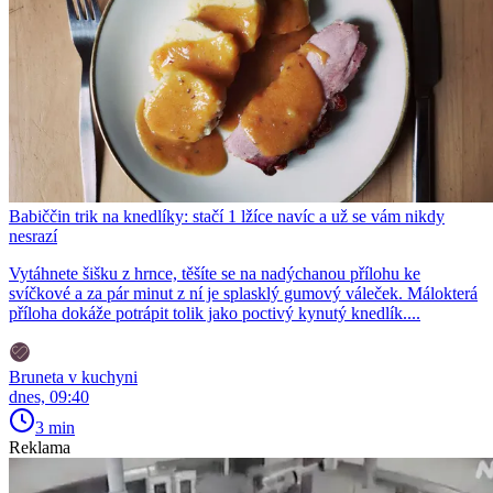
Babiččin trik na knedlíky: stačí 1 lžíce navíc a už se vám nikdy
nesrazí
Vytáhnete šišku z hrnce, těšíte se na nadýchanou přílohu ke
svíčkové a za pár minut z ní je splasklý gumový váleček. Málokterá
příloha dokáže potrápit tolik jako poctivý kynutý knedlík....
Bruneta v kuchyni
dnes, 09:40
3 min
Reklama