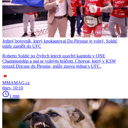
Jediný bojovník, který knokautoval Du Plessise je volný. Soldić
může zamířit do UFC
Roberto Soldić po čtyřech letech uzavřel kapitolu v ONE
Championship a stal se volným hráčem. Chorvat, který v KSW
porazil Dricuse du Plessise, může znovu jednat s UFC.
MMAMAG.cz
dnes, 10:10
1 min