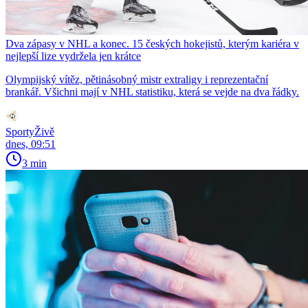
Dva zápasy v NHL a konec. 15 českých hokejistů, kterým kariéra v
nejlepší lize vydržela jen krátce
Olympijský vítěz, pětinásobný mistr extraligy i reprezentační
brankář. Všichni mají v NHL statistiku, která se vejde na dva řádky.
SportyŽivě
dnes, 09:51
3 min