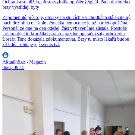
Ochranka se blížila, přesto vyfotila opuštěný špitál. Pach dezinfekce
brzy vystřídají byty
Zapomenuté přístroje, obvazy na stolcích a v chodbách stále citelný
pach dezinfekce. Tahle německá nemocnice je už pár let opuštěná.
Personál ze dne na den odešel, část vybavení ale zůstala. Přestože
kolem objektu kroužila ostraha, prázdné operační sály urbexerka
Lost in Time dokázala zdokumentovat. Brzy tu místo lékařů budou
žít lidé. Tohle je její svědectví.
Aktuálně.cz - Magazín
dnes, 09:15