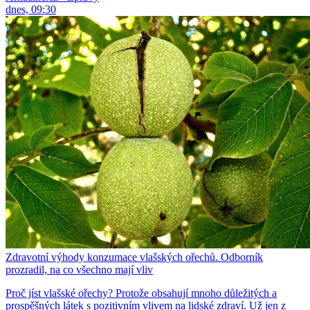
dnes, 09:30
Zdravotní výhody konzumace vlašských ořechů. Odborník
prozradil, na co všechno mají vliv
Proč jíst vlašské ořechy? Protože obsahují mnoho důležitých a
prospěšných látek s pozitivním vlivem na lidské zdraví. Už jen z