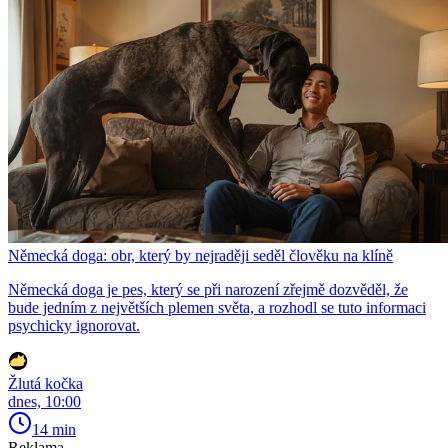
Německá doga: obr, který by nejraději seděl člověku na klíně
Německá doga je pes, který se při narození zřejmě dozvěděl, že
bude jedním z největších plemen světa, a rozhodl se tuto informaci
psychicky ignorovat.
Žlutá kočka
dnes, 10:00
14 min
Reklama