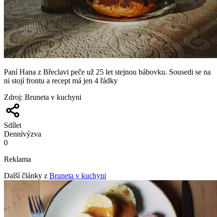
Paní Hana z Břeclavi peče už 25 let stejnou bábovku. Sousedi se na
ni stojí frontu a recept má jen 4 řádky
Zdroj
:
Bruneta v kuchyni
Sdílet
Denní
výzva
0
Reklama
Další články z
Bruneta v kuchyni