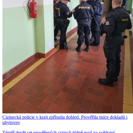
Cizinecká policie v kraji zpřísnila dohled. Prověřila tisíce dokladů i
ubytovny
Téměř devět set prověřených cizinců týdně mají na svědomí