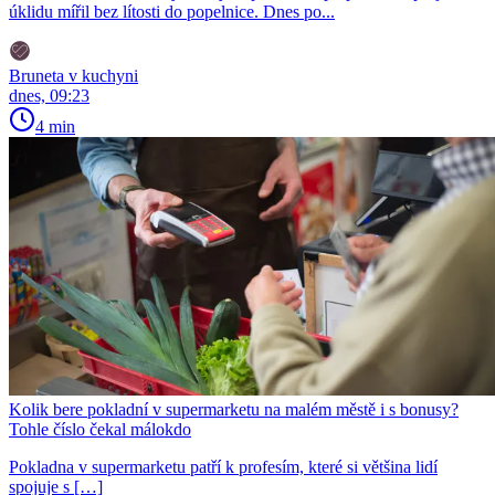
úklidu mířil bez lítosti do popelnice. Dnes po...
Bruneta v kuchyni
dnes, 09:23
4 min
Kolik bere pokladní v supermarketu na malém městě i s bonusy?
Tohle číslo čekal málokdo
Pokladna v supermarketu patří k profesím, které si většina lidí
spojuje s […]