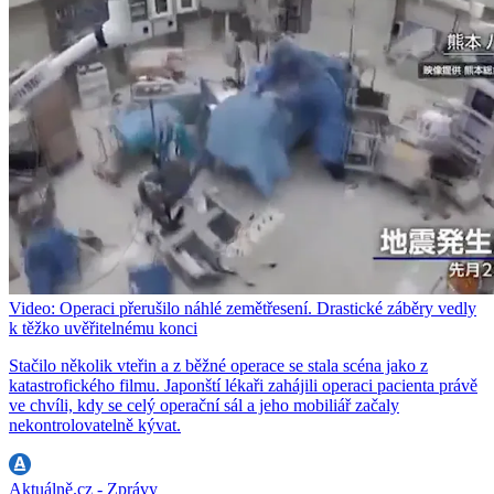
Video: Operaci přerušilo náhlé zemětřesení. Drastické záběry vedly
k těžko uvěřitelnému konci
Stačilo několik vteřin a z běžné operace se stala scéna jako z
katastrofického filmu. Japonští lékaři zahájili operaci pacienta právě
ve chvíli, kdy se celý operační sál a jeho mobiliář začaly
nekontrolovatelně kývat.
Aktuálně.cz - Zprávy