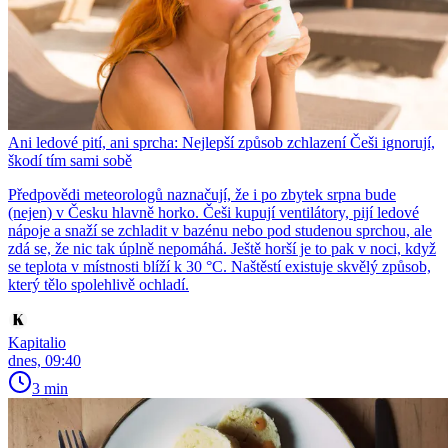
Ani ledové pití, ani sprcha: Nejlepší způsob zchlazení Češi ignorují,
škodí tím sami sobě
Předpovědi meteorologů naznačují, že i po zbytek srpna bude
(nejen) v Česku hlavně horko. Češi kupují ventilátory, pijí ledové
nápoje a snaží se zchladit v bazénu nebo pod studenou sprchou, ale
zdá se, že nic tak úplně nepomáhá. Ještě horší je to pak v noci, když
se teplota v místnosti blíží k 30 °C. Naštěstí existuje skvělý způsob,
který tělo spolehlivě ochladí.
Kapitalio
dnes, 09:40
3 min