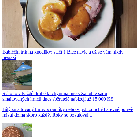
Babiččin trik na knedlíky: stačí 1 lžíce navíc a už se vám nikdy
nesrazí
Stálo to v každé druhé kuchyni na lince. Za tuhle sadu
smaltovaných hrnců dnes sběratelé nabízejí až 15 000 Kč
Bílý smaltovaný hrnec s puntíky nebo v jednoduché barevné polevě
míval doma skoro každý. Roky se povaloval...