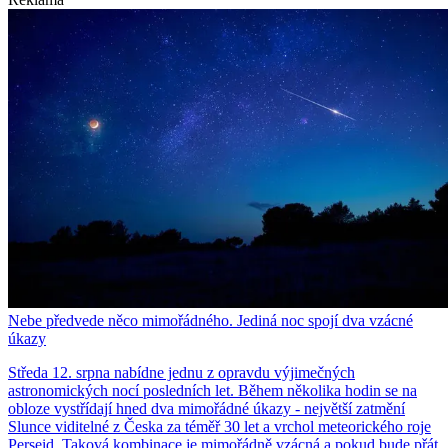
Nebe předvede něco mimořádného. Jediná noc spojí dva vzácné
úkazy
Středa 12. srpna nabídne jednu z opravdu výjimečných
astronomických nocí posledních let. Během několika hodin se na
obloze vystřídají hned dva mimořádné úkazy - největší zatmění
Slunce viditelné z Česka za téměř 30 let a vrchol meteorického roje
Perseid. Taková kombinace je mimořádně vzácná a pokud bude přát