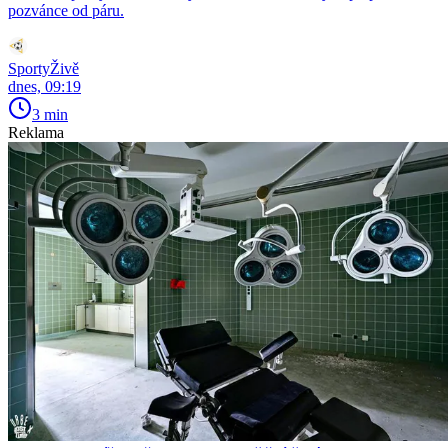
pozvánce od páru.
SportyŽivě
dnes, 09:19
3 min
Reklama