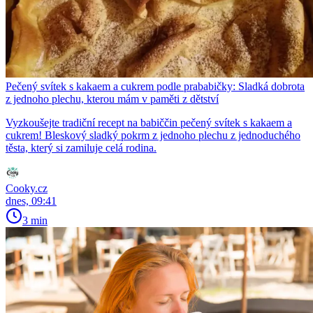
Pečený svítek s kakaem a cukrem podle prababičky: Sladká dobrota
z jednoho plechu, kterou mám v paměti z dětství
Vyzkoušejte tradiční recept na babiččin pečený svítek s kakaem a
cukrem! Bleskový sladký pokrm z jednoho plechu z jednoduchého
těsta, který si zamiluje celá rodina.
Cooky.cz
dnes, 09:41
3 min