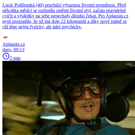
Lucie Polišenská (40) prochází výraznou životní proměnou. Před
několika měsíci se rozhodla změnit životní styl, začala pravidelně
cvičit a výsledky na sebe nenechaly dlouho čekat. Pro Aplausin.cz
nyní prozradila, že už má dole 22 kilogramů a díky nové rutině se
cítí lépe nejen fyzicky, ale také psychicky.
Aplausin.cz
dnes, 09:13
2 min