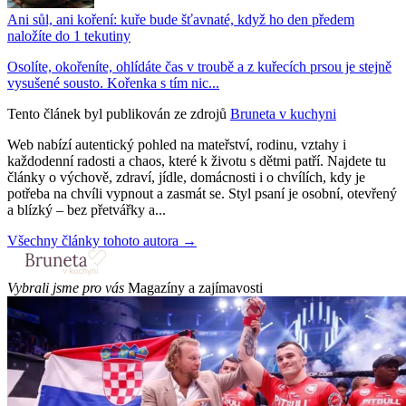
Ani sůl, ani koření: kuře bude šťavnaté, když ho den předem
naložíte do 1 tekutiny
Osolíte, okořeníte, ohlídáte čas v troubě a z kuřecích prsou je stejně
vysušené sousto. Kořenka s tím nic...
Tento článek byl publikován ze zdrojů
Bruneta v kuchyni
Web nabízí autentický pohled na mateřství, rodinu, vztahy i
každodenní radosti a chaos, které k životu s dětmi patří. Najdete tu
články o výchově, zdraví, jídle, domácnosti i o chvílích, kdy je
potřeba na chvíli vypnout a zasmát se. Styl psaní je osobní, otevřený
a blízký – bez přetvářky a...
Všechny články tohoto autora →
Vybrali jsme pro vás
Magazíny a zajímavosti