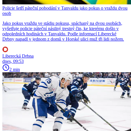
Policie šetří páteční pobodání v Tanvaldu jako pokus o vraždu dvou
osob
Jako pokus vraždu ve stádiu pokusu, spáchaný na dvou osobách,
vyšetřuje policie páteční násilný trestný čin, ke kterému došlo v
odpoledních hodinách v Tanvaldu. Podle informací Liberecké
Drbny napadl v jednom z domů v Horské ulici muž tři lidi nožem.
Liberecká Drbna
dnes, 09:53
2 min