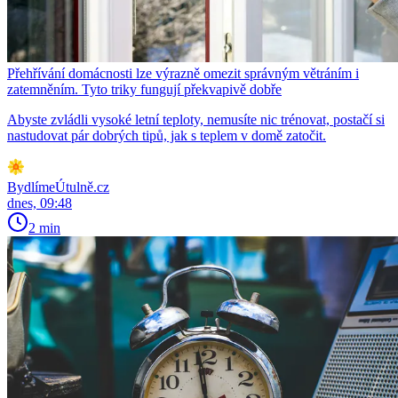
Přehřívání domácnosti lze výrazně omezit správným větráním i
zatemněním. Tyto triky fungují překvapivě dobře
Abyste zvládli vysoké letní teploty, nemusíte nic trénovat, postačí si
nastudovat pár dobrých tipů, jak s teplem v domě zatočit.
BydlímeÚtulně.cz
dnes, 09:48
2 min