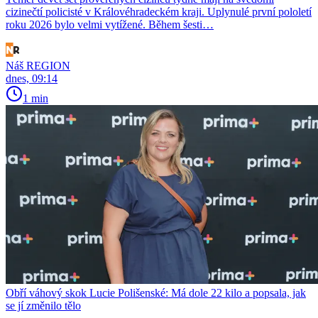
cizinečtí policisté v Královéhradeckém kraji. Uplynulé první pololetí
roku 2026 bylo velmi vytížené. Během šesti…
Náš REGION
dnes, 09:14
1 min
Obří váhový skok Lucie Polišenské: Má dole 22 kilo a popsala, jak
se jí změnilo tělo