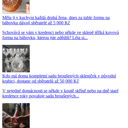
Měla ji v kuchyni každá druhá žena, dnes za tuhle formu na
bábovku dávají sběratelé až 5 000 Kč
Schovává se vám v kredenci nebo někde ve sklepě těžká kovová
forma na bábovku, kterou jste zdědili? Léta si...
Kdo má doma kompletní sadu broušených skleniček v původní
krabici, dostane od sběratelů až 50 000 Kč
V nejedné domácnosti se někde v koutě skříně nebo na dně staré
kredence roky povaluje sada broušených...