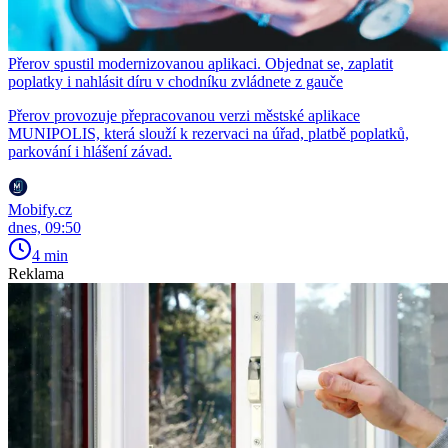
Přerov spustil modernizovanou aplikaci. Objednat se, zaplatit
poplatky i nahlásit díru v chodníku zvládnete z gauče
Přerov provozuje přepracovanou verzi městské aplikace
MUNIPOLIS, která slouží k rezervaci na úřad, platbě poplatků,
parkování i hlášení závad.
Mobify.cz
dnes, 09:50
4 min
Reklama