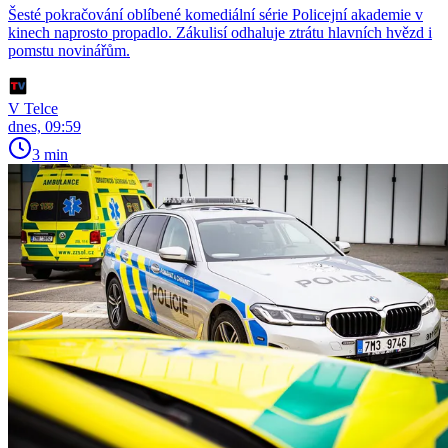
Šesté pokračování oblíbené komediální série Policejní akademie v
kinech naprosto propadlo. Zákulisí odhaluje ztrátu hlavních hvězd i
pomstu novinářům.
V Telce
dnes, 09:59
3 min