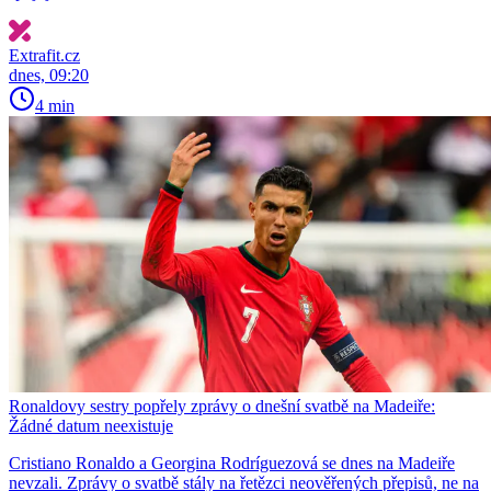
Extrafit.cz
dnes, 09:20
4 min
Ronaldovy sestry popřely zprávy o dnešní svatbě na Madeiře:
Žádné datum neexistuje
Cristiano Ronaldo a Georgina Rodríguezová se dnes na Madeiře
nevzali. Zprávy o svatbě stály na řetězci neověřených přepisů, ne na