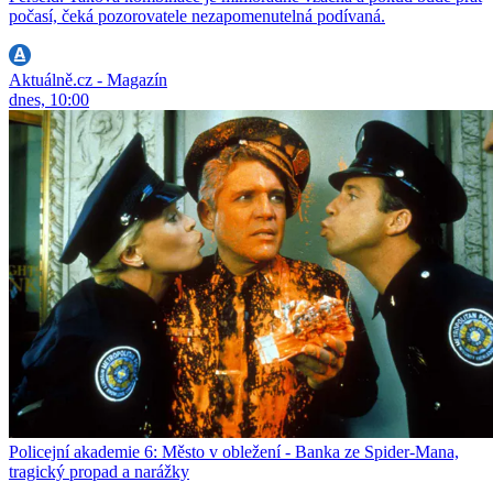
počasí, čeká pozorovatele nezapomenutelná podívaná.
Aktuálně.cz - Magazín
dnes, 10:00
Policejní akademie 6: Město v obležení - Banka ze Spider-Mana,
tragický propad a narážky