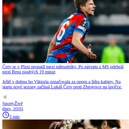
Červ se v Plzni propadl mezi náhradníky. Po návratu z MS odehrál
proti Brnu pouhých 19 minut
Ještě v dubnu ho Viktoria označovala za oporu a lídra kabiny. Na
startu nové sezony začínal Lukáš Červ proti Zbrojovce na lavičce.
SportyŽivě
dnes, 10:01
3 min