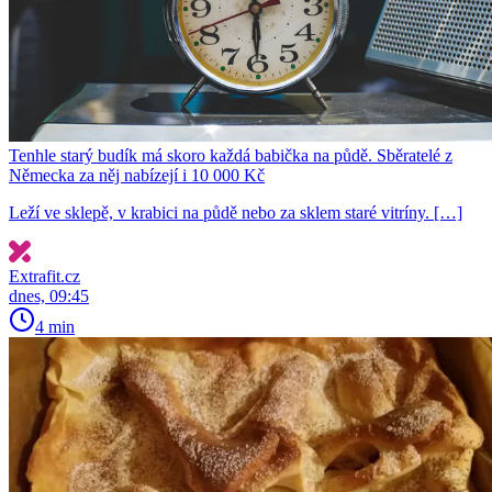
Tenhle starý budík má skoro každá babička na půdě. Sběratelé z
Německa za něj nabízejí i 10 000 Kč
Leží ve sklepě, v krabici na půdě nebo za sklem staré vitríny. […]
Extrafit.cz
dnes, 09:45
4 min