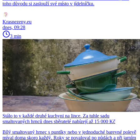
toho důvodu si zaslouží své místo v jídelníčku.
Krasnezeny.eu
dnes, 09:28
3 min
Stálo to v každé druhé kuchyni na lince. Za tuhle sadu
smaltovaných hrnců dnes sběratelé nabízejí až 15 000 Kč
Bílý smaltovaný hrnec s puntíky nebo v jednoduché barevné polevě
míval doma skoro každý. Roky se povaloval po půdách a při jarním