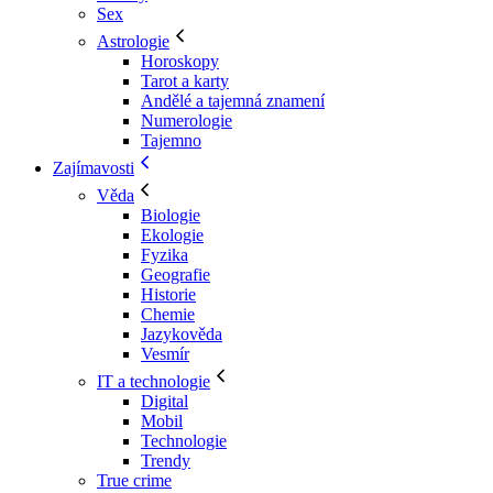
Sex
Astrologie
Horoskopy
Tarot a karty
Andělé a tajemná znamení
Numerologie
Tajemno
Zajímavosti
Věda
Biologie
Ekologie
Fyzika
Geografie
Historie
Chemie
Jazykověda
Vesmír
IT a technologie
Digital
Mobil
Technologie
Trendy
True crime