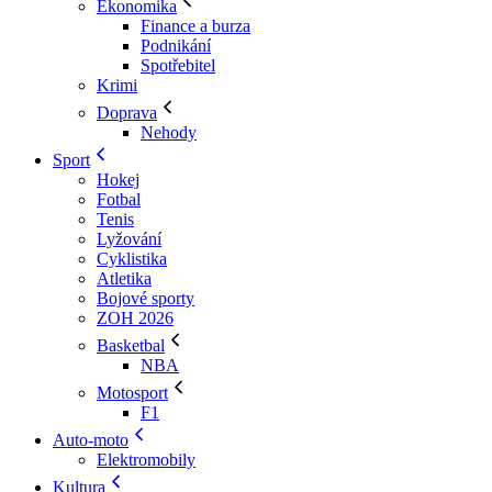
Ekonomika
Finance a burza
Podnikání
Spotřebitel
Krimi
Doprava
Nehody
Sport
Hokej
Fotbal
Tenis
Lyžování
Cyklistika
Atletika
Bojové sporty
ZOH 2026
Basketbal
NBA
Motosport
F1
Auto-moto
Elektromobily
Kultura