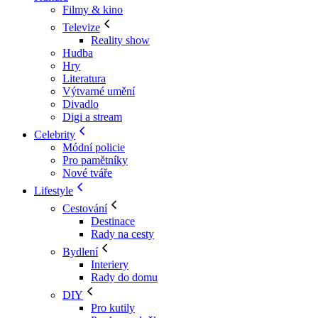
Filmy & kino
Televize
Reality show
Hudba
Hry
Literatura
Výtvarné umění
Divadlo
Digi a stream
Celebrity
Módní policie
Pro pamětníky
Nové tváře
Lifestyle
Cestování
Destinace
Rady na cesty
Bydlení
Interiery
Rady do domu
DIY
Pro kutily