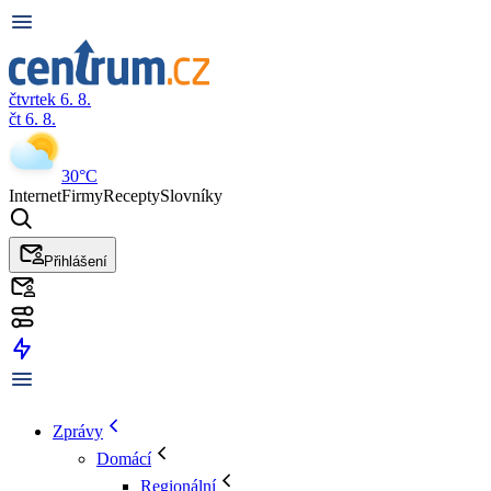
čtvrtek 6. 8.
čt 6. 8.
30°C
Internet
Firmy
Recepty
Slovníky
Přihlášení
Zprávy
Domácí
Regionální