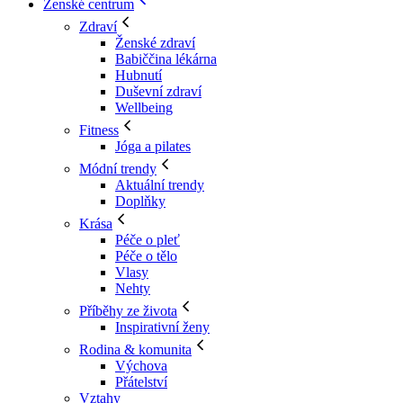
Ženské centrum
Zdraví
Ženské zdraví
Babiččina lékárna
Hubnutí
Duševní zdraví
Wellbeing
Fitness
Jóga a pilates
Módní trendy
Aktuální trendy
Doplňky
Krása
Péče o pleť
Péče o tělo
Vlasy
Nehty
Příběhy ze života
Inspirativní ženy
Rodina & komunita
Výchova
Přátelství
Vztahy