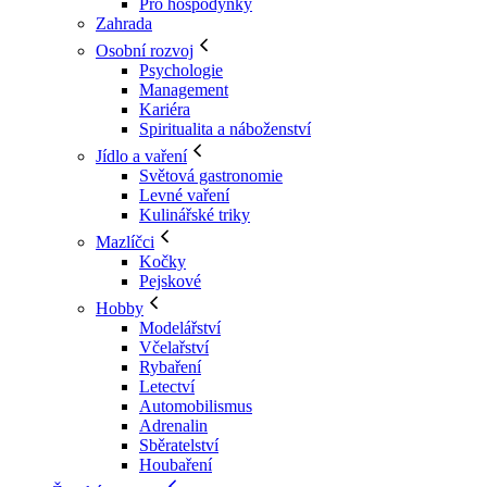
Pro hospodyňky
Zahrada
Osobní rozvoj
Psychologie
Management
Kariéra
Spiritualita a náboženství
Jídlo a vaření
Světová gastronomie
Levné vaření
Kulinářské triky
Mazlíčci
Kočky
Pejskové
Hobby
Modelářství
Včelařství
Rybaření
Letectví
Automobilismus
Adrenalin
Sběratelství
Houbaření