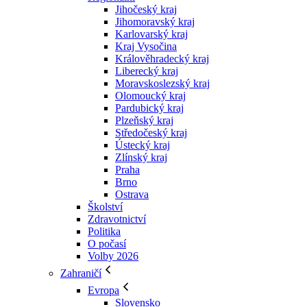
Jihočeský kraj
Jihomoravský kraj
Karlovarský kraj
Kraj Vysočina
Králověhradecký kraj
Liberecký kraj
Moravskoslezský kraj
Olomoucký kraj
Pardubický kraj
Plzeňský kraj
Středočeský kraj
Ústecký kraj
Zlínský kraj
Praha
Brno
Ostrava
Školství
Zdravotnictví
Politika
O počasí
Volby 2026
Zahraničí
Evropa
Slovensko