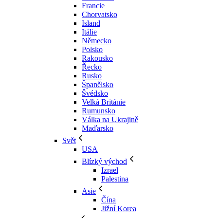
Francie
Chorvatsko
Island
Itálie
Německo
Polsko
Rakousko
Řecko
Rusko
Španělsko
Švédsko
Velká Británie
Rumunsko
Válka na Ukrajině
Maďarsko
Svět
USA
Blízký východ
Izrael
Palestina
Asie
Čína
Jižní Korea