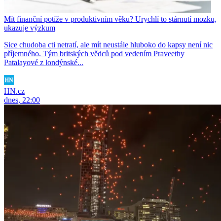
Mít finanční potíže v produktivním věku? Urychlí to stárnutí mozku,
ukazuje výzkum
Sice chudoba cti netratí, ale mít neustále hluboko do kapsy není nic
příjemného. Tým britských vědců pod vedením Praveethy
Patalayové z londýnské...
HN.cz
dnes, 22:00