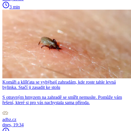
3 min
Komáři a klíšťata se vyhýbají zahradám, kde roste tahle levná
bylinka. Stačí ji zasadit ke stolu
S otravným hmyzem na zahradě se smířit nemusíte. Pomůže vám
řešení, které si pro vás nachystala sama příroda.
adbz.cz
dnes, 19:34