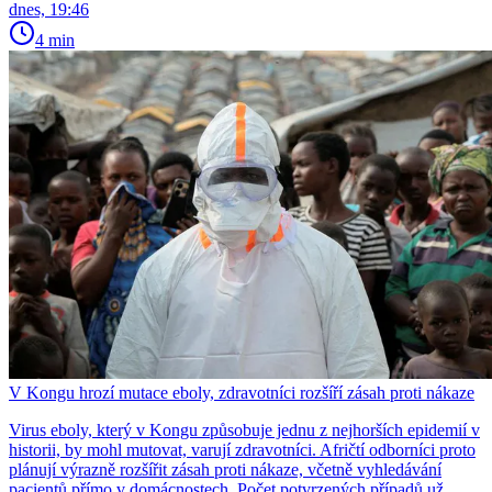
dnes, 19:46
4 min
V Kongu hrozí mutace eboly, zdravotníci rozšíří zásah proti nákaze
Virus eboly, který v Kongu způsobuje jednu z nejhorších epidemií v
historii, by mohl mutovat, varují zdravotníci. Afričtí odborníci proto
plánují výrazně rozšířit zásah proti nákaze, včetně vyhledávání
pacientů přímo v domácnostech. Počet potvrzených případů už