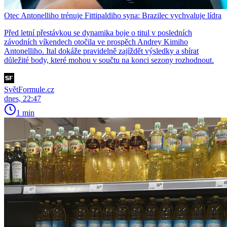
Otec Antonelliho trénuje Fittipaldiho syna: Brazilec vychvaluje lídra
Před letní přestávkou se dynamika boje o titul v posledních
závodních víkendech otočila ve prospěch Andrey Kimiho
Antonelliho. Ital dokáže pravidelně zajíždět výsledky a sbírat
důležité body, které mohou v součtu na konci sezony rozhodnout.
SvětFormule.cz
dnes, 22:47
1 min