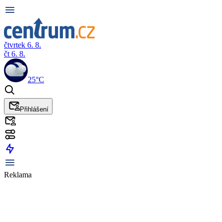
čtvrtek 6. 8.
čt 6. 8.
25°C
Přihlášení
Reklama