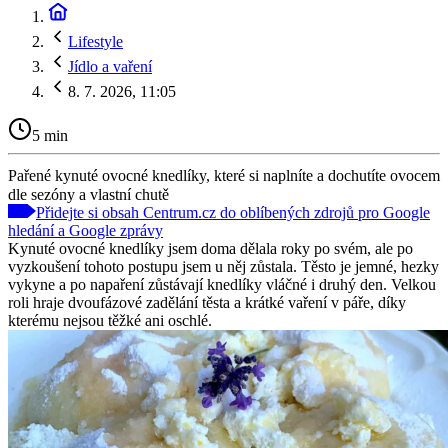
Lifestyle
Jídlo a vaření
8. 7. 2026, 11:05
5 min
Pařené kynuté ovocné knedlíky, které si naplníte a dochutíte ovocem
dle sezóny a vlastní chutě
Přidejte si obsah Centrum.cz do oblíbených zdrojů pro Google
hledání a Google zprávy
Kynuté ovocné knedlíky jsem doma dělala roky po svém, ale po
vyzkoušení tohoto postupu jsem u něj zůstala. Těsto je jemné, hezky
vykyne a po napaření zůstávají knedlíky vláčné i druhý den. Velkou
roli hraje dvoufázové zadělání těsta a krátké vaření v páře, díky
kterému nejsou těžké ani oschlé.