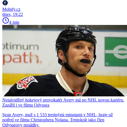
Mobify.cz
dnes, 19:22
4 min
Nenáviděný hokejový provokatér Avery má po NHL novou kariéru.
Zazářil i ve filmu Odyssea
Sean Avery, muž s 1 533 trestnými minutami v NHL, hraje už
potřetí ve filmu Christophera Nolana. Tentokrát jako člen
Odysseovy posádky.