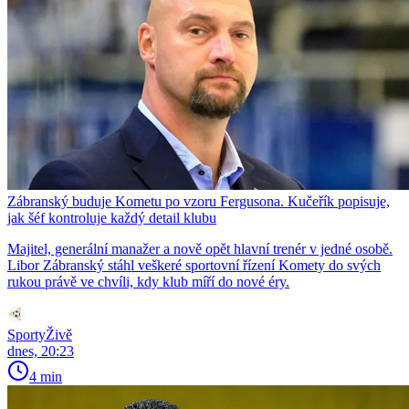
Zábranský buduje Kometu po vzoru Fergusona. Kučeřík popisuje,
jak šéf kontroluje každý detail klubu
Majitel, generální manažer a nově opět hlavní trenér v jedné osobě.
Libor Zábranský stáhl veškeré sportovní řízení Komety do svých
rukou právě ve chvíli, kdy klub míří do nové éry.
SportyŽivě
dnes, 20:23
4 min