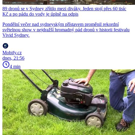
89 dronů se v Sydney zřítilo mezi diváky. Jeden stojí přes 60 tisíc
Kč a po pádu do vody je úplně na odpis
Pondělní večer nad sydneyským přístavem proměnil rekordní
světelnou show v nejdražší hromadný pád dronů v historii festivalu
Vivid Sydney.
Mobify.cz
dnes, 21:56
4 min