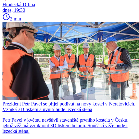
Hradecká Drbna
dnes, 19:30
2 min
Prezident Petr Pavel se přijel podívat na nový kostel v Neratovicích.
Vzniká 3D tiskem a uvnitř bude lezecká stěna
Petr Pavel v květnu navštívil staveniště prvního kostela v Česku,
jehož věž má vzniknout 3D tiskem betonu. Součástí věže bude i
lezecká stěna.