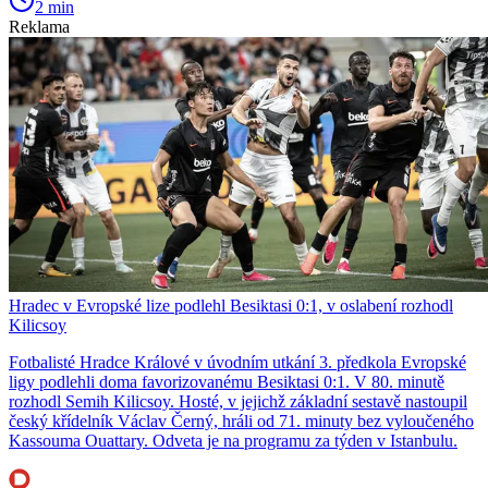
2 min
Reklama
Hradec v Evropské lize podlehl Besiktasi 0:1, v oslabení rozhodl
Kilicsoy
Fotbalisté Hradce Králové v úvodním utkání 3. předkola Evropské
ligy podlehli doma favorizovanému Besiktasi 0:1. V 80. minutě
rozhodl Semih Kilicsoy. Hosté, v jejichž základní sestavě nastoupil
český křídelník Václav Černý, hráli od 71. minuty bez vyloučeného
Kassouma Ouattary. Odveta je na programu za týden v Istanbulu.