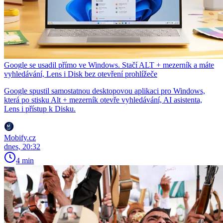
Google se usadil přímo ve Windows. Stačí ALT + mezerník a máte
vyhledávání, Lens i Disk bez otevření prohlížeče
Google spustil samostatnou desktopovou aplikaci pro Windows,
která po stisku Alt + mezerník otevře vyhledávání, AI asistenta,
Lens i přístup k Disku.
Mobify.cz
dnes, 20:32
4 min