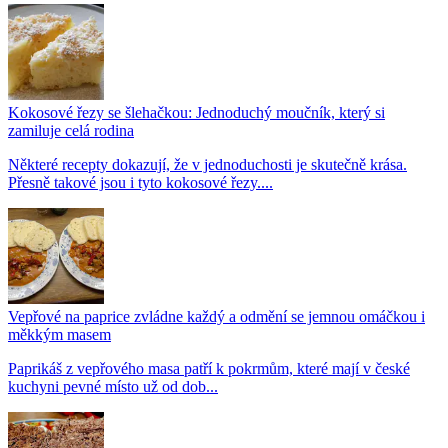
Kokosové řezy se šlehačkou: Jednoduchý moučník, který si
zamiluje celá rodina
Některé recepty dokazují, že v jednoduchosti je skutečně krása.
Přesně takové jsou i tyto kokosové řezy....
Vepřové na paprice zvládne každý a odmění se jemnou omáčkou i
měkkým masem
Paprikáš z vepřového masa patří k pokrmům, které mají v české
kuchyni pevné místo už od dob...