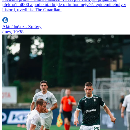
překročil 4000 a podle úřadů jde o druhou největší epidemii eboly v
historii, uvedl list The Guardian.
Aktuálně.cz - Zprávy
dnes, 19:38