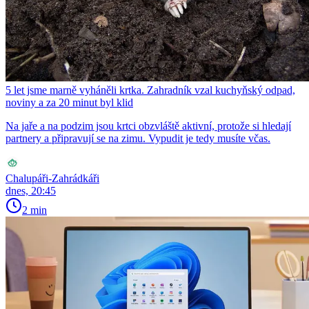
5 let jsme marně vyháněli krtka. Zahradník vzal kuchyňský odpad,
noviny a za 20 minut byl klid
Na jaře a na podzim jsou krtci obzvláště aktivní, protože si hledají
partnery a připravují se na zimu. Vypudit je tedy musíte včas.
Chalupáři-Zahrádkáři
dnes, 20:45
2 min