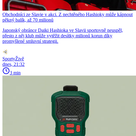
Obchodníci ze Slavie v akci. Z nechtěného Hashioky může kápnout
pěkný balík, až 70 milionů
Japonský obránce Daiki Hashioka ve Slavii sportovně neuspěl,
přesto z něj klub může vytěžit desítky milionů korun díky
promyšlené smluvní strategii.
SportyŽivě
dnes, 21:32
3 min