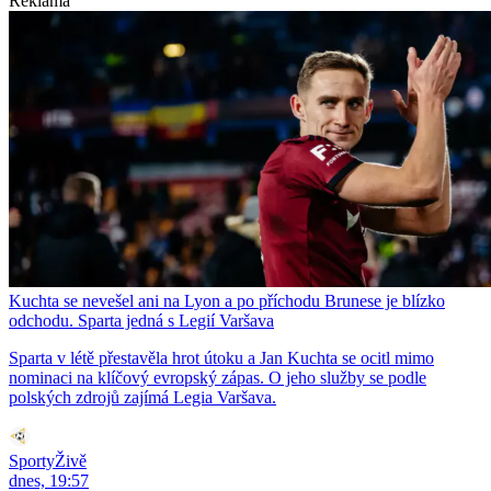
Reklama
Kuchta se nevešel ani na Lyon a po příchodu Brunese je blízko
odchodu. Sparta jedná s Legií Varšava
Sparta v létě přestavěla hrot útoku a Jan Kuchta se ocitl mimo
nominaci na klíčový evropský zápas. O jeho služby se podle
polských zdrojů zajímá Legia Varšava.
SportyŽivě
dnes, 19:57