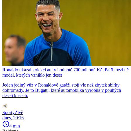
Ronaldo ukázal kolekci aut v hodnotě 700 milionů Kč. Patří mezi ně
model, kterých vzniklo jen deset
Jeden jediný vůz v Ronaldově garáži stojí víc než zbytek sbírky
dohromady. Je to Bugatti, které automobilka vyrobila v pouhých
deseti kusech.
SportyŽivě
dnes, 20:16
4 min