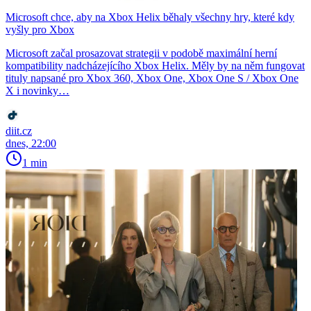
Microsoft chce, aby na Xbox Helix běhaly všechny hry, které kdy
vyšly pro Xbox
Microsoft začal prosazovat strategii v podobě maximální herní
kompatibility nadcházejícího Xbox Helix. Měly by na něm fungovat
tituly napsané pro Xbox 360, Xbox One, Xbox One S / Xbox One
X i novinky…
diit.cz
dnes, 22:00
1 min