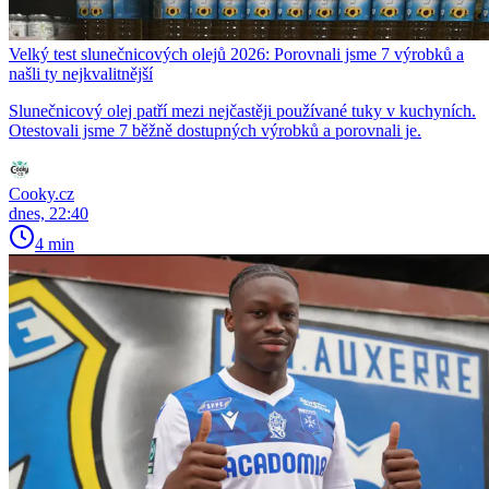
Velký test slunečnicových olejů 2026: Porovnali jsme 7 výrobků a
našli ty nejkvalitnější
Slunečnicový olej patří mezi nejčastěji používané tuky v kuchyních.
Otestovali jsme 7 běžně dostupných výrobků a porovnali je.
Cooky.cz
dnes, 22:40
4 min