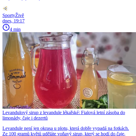
SportyŽivě
dnes, 19:17
4 min
Levandulový sirup z levandule lékařské: Fialová letní zásoba do
limonády, čaje i dezertů
Levandule není jen okrasa u plotu, která dobře vypadá na fotkách.
Ze 100 gramů květů uděláte voňavý sirup, který se hodí do čaje,