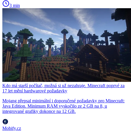
3 min
Kdo má starší počítač, možná si už nezahraje. Minecraft poprvé za
17 let mění hardwarové požadavky
Mojang přepsal minimální i doporučené požadavky pro Minecraft:
Java Edition. Minimum RAM vyskočilo ze 2 GB na 8, u
integrované grafiky dokonce na 12 GB.
Mobify.cz