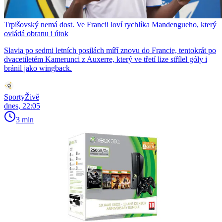
Trpišovský nemá dost. Ve Francii loví rychlíka Mandengueho, který
ovládá obranu i útok
Slavia po sedmi letních posilách míří znovu do Francie, tentokrát po
dvacetiletém Kamerunci z Auxerre, který ve třetí lize střílel góly i
bránil jako wingback.
SportyŽivě
dnes, 22:05
3 min