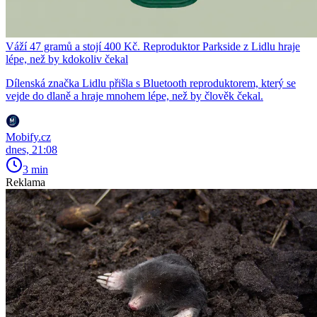
Váží 47 gramů a stojí 400 Kč. Reproduktor Parkside z Lidlu hraje
lépe, než by kdokoliv čekal
Dílenská značka Lidlu přišla s Bluetooth reproduktorem, který se
vejde do dlaně a hraje mnohem lépe, než by člověk čekal.
Mobify.cz
dnes, 21:08
3 min
Reklama