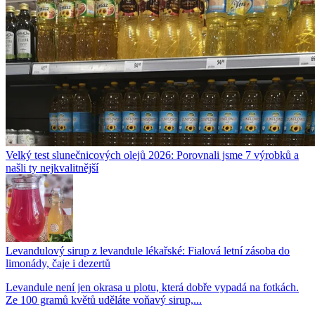
Velký test slunečnicových olejů 2026: Porovnali jsme 7 výrobků a
našli ty nejkvalitnější
Levandulový sirup z levandule lékařské: Fialová letní zásoba do
limonády, čaje i dezertů
Levandule není jen okrasa u plotu, která dobře vypadá na fotkách.
Ze 100 gramů květů uděláte voňavý sirup,...