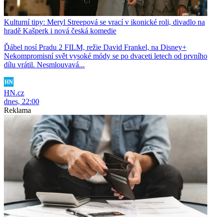
Kulturní tipy: Meryl Streepová se vrací v ikonické roli, divadlo na
hradě Kašperk i nová česká komedie
Ďábel nosí Pradu 2 FILM, režie David Frankel, na Disney+
Nekompromisní svět vysoké módy se po dvaceti letech od prvního
dílu vrátil. Nesmlouvavá...
HN.cz
dnes, 22:00
Reklama