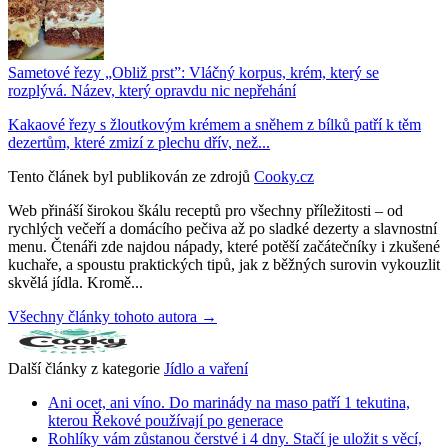
Sametové řezy „Obliž prst”: Vláčný korpus, krém, který se
rozplývá. Název, který opravdu nic nepřehání
Kakaové řezy s žloutkovým krémem a sněhem z bílků patří k těm
dezertům, které zmizí z plechu dřív, než...
Tento článek byl publikován ze zdrojů
Cooky.cz
Web přináší širokou škálu receptů pro všechny příležitosti – od
rychlých večeří a domácího pečiva až po sladké dezerty a slavnostní
menu. Čtenáři zde najdou nápady, které potěší začátečníky i zkušené
kuchaře, a spoustu praktických tipů, jak z běžných surovin vykouzlit
skvělá jídla. Kromě...
Všechny články tohoto autora →
Další články z kategorie
Jídlo a vaření
Ani ocet, ani víno. Do marinády na maso patří 1 tekutina,
kterou Řekové používají po generace
Rohlíky vám zůstanou čerstvé i 4 dny. Stačí je uložit s věcí,