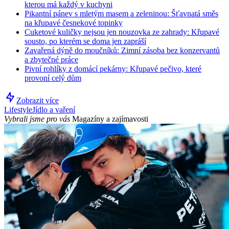
kterou má každý v kuchyni
Pikantní pánev s mletým masem a zeleninou: Šťavnatá směs
na křupavé česnekové topinky
Cuketové kuličky nejsou jen nouzovka ze zahrady: Křupavé
sousto, po kterém se doma jen zapráší
Zavařená dýně do moučníků: Zimní zásoba bez konzervantů
a zbytečné práce
Pivní rohlíky z domácí pekárny: Křupavé pečivo, které
provoní celý dům
Zobrazit více
Lifestyle
Jídlo a vaření
Vybrali jsme pro vás
Magazíny a zajímavosti