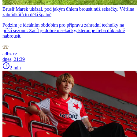
Brusíř Marek ukázal, pod jakým úhlem brousit nůž sekačky. Většina
zahrádkářů to dělá špatně
Podzim je ideálním obdobím pro přípravu zahradní techniky na
příští sezonu. Začít je dobré u sekačky, kterou je třeba důkladně
nabrousit.
adbz.cz
dnes, 21:39
2 min