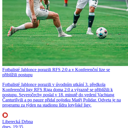
Fotbalisté Jablonce porazili RFS 2:0 a v Konferenční lize se
přiblížili postupu
Fotbalisté Jablonce porazili v úvodním utkání 3. předkola
Konferenční ligy RFS Riga doma 2:0 a výrazně se přiblížili k
postupu. Severočechy poslal v 18. minutě do vedení Vachtang
Čanturišvili a po pauze přidal pojistku Matěj Polidar. Odveta je na
programu za týden na stadionu lídra lotyšské ligy.
Liberecká Drbna
dnes, 19:35