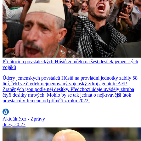
Při útocích povstaleckých Húsíů zemřelo na šest desítek jemenských
vojáků
Údery jemenských povstalců Húsíů na provládní jednotky zabily 58
lidí, řekl ve čtvrtek nejmenovaný vojenský zdroj agentuře AFP.
Zraněných jsou podle něj desítky. Předchozí údaje uváděly zhruba
čtyři desítky mrtvých. Mohlo by se tak jednat o nejkrvavější útok
povstalců v Jemenu od příměří z roku 2022.
Aktuálně.cz - Zprávy
dnes, 20:27