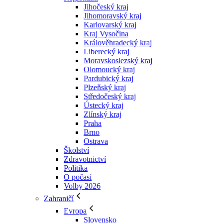
Jihočeský kraj
Jihomoravský kraj
Karlovarský kraj
Kraj Vysočina
Králověhradecký kraj
Liberecký kraj
Moravskoslezský kraj
Olomoucký kraj
Pardubický kraj
Plzeňský kraj
Středočeský kraj
Ústecký kraj
Zlínský kraj
Praha
Brno
Ostrava
Školství
Zdravotnictví
Politika
O počasí
Volby 2026
Zahraničí
Evropa
Slovensko