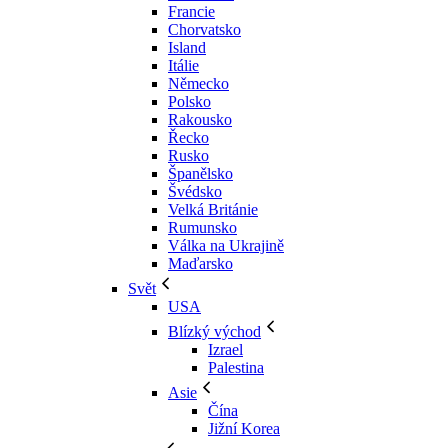
Francie
Chorvatsko
Island
Itálie
Německo
Polsko
Rakousko
Řecko
Rusko
Španělsko
Švédsko
Velká Británie
Rumunsko
Válka na Ukrajině
Maďarsko
Svět
USA
Blízký východ
Izrael
Palestina
Asie
Čína
Jižní Korea