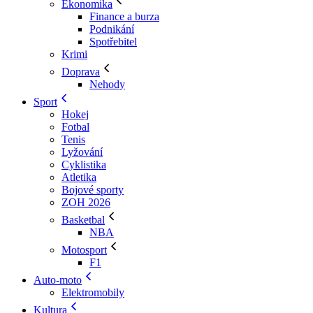
Ekonomika
Finance a burza
Podnikání
Spotřebitel
Krimi
Doprava
Nehody
Sport
Hokej
Fotbal
Tenis
Lyžování
Cyklistika
Atletika
Bojové sporty
ZOH 2026
Basketbal
NBA
Motosport
F1
Auto-moto
Elektromobily
Kultura