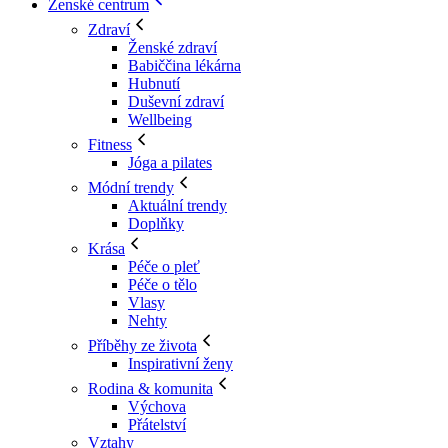
Ženské centrum
Zdraví
Ženské zdraví
Babiččina lékárna
Hubnutí
Duševní zdraví
Wellbeing
Fitness
Jóga a pilates
Módní trendy
Aktuální trendy
Doplňky
Krása
Péče o pleť
Péče o tělo
Vlasy
Nehty
Příběhy ze života
Inspirativní ženy
Rodina & komunita
Výchova
Přátelství
Vztahy