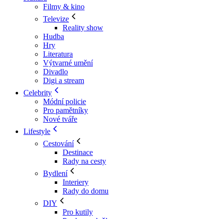
Filmy & kino
Televize
Reality show
Hudba
Hry
Literatura
Výtvarné umění
Divadlo
Digi a stream
Celebrity
Módní policie
Pro pamětníky
Nové tváře
Lifestyle
Cestování
Destinace
Rady na cesty
Bydlení
Interiery
Rady do domu
DIY
Pro kutily