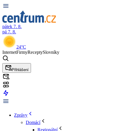
pátek 7. 8.
pá 7. 8.
24°C
Internet
Firmy
Recepty
Slovníky
Přihlášení
Zprávy
Domácí
Regionální