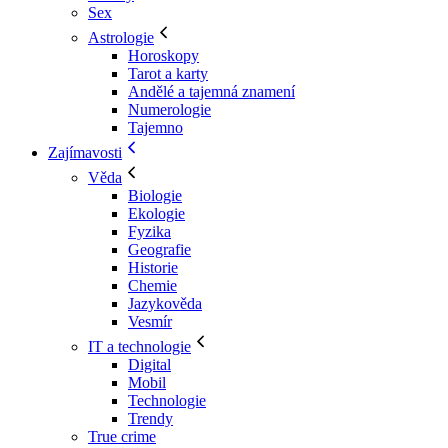
Sex
Astrologie
Horoskopy
Tarot a karty
Andělé a tajemná znamení
Numerologie
Tajemno
Zajímavosti
Věda
Biologie
Ekologie
Fyzika
Geografie
Historie
Chemie
Jazykověda
Vesmír
IT a technologie
Digital
Mobil
Technologie
Trendy
True crime