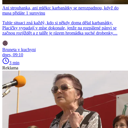
Ani strouhanka, ani mléko: karbanátky se nerozpadnou, když do
masa přidáte 1 surovinu
Tuhle situaci zná každý, kdo si někdy doma dělal karbanátky.
Placičky vypadají v míse dokonale, jenže na rozpálené pánvi se
začnou rozjíždět a z talíře je rázem hromádka suché drobenky....
Bruneta v kuchyni
dnes, 09:10
3 min
Reklama