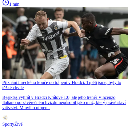
1 min
Přiznání tureckého kouče po trápení v Hradci. Trpěli jsme, byly to
těžké chvíle
Beşiktaş vyhrál v Hradci Králové 1:0, ale jeho trenér Vincenzo
Italiano po závěrečném hvizdu nepůsobil jako muž, který právě slaví
vítězství. Mluvil o utrpení.
SportyŽivě