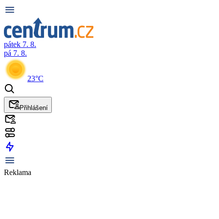
pátek 7. 8.
pá 7. 8.
23°C
Přihlášení
Reklama