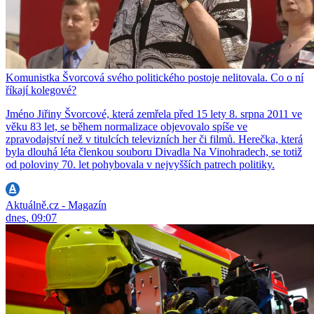
Komunistka Švorcová svého politického postoje nelitovala. Co o ní
říkají kolegové?
Jméno Jiřiny Švorcové, která zemřela před 15 lety 8. srpna 2011 ve
věku 83 let, se během normalizace objevovalo spíše ve
zpravodajství než v titulcích televizních her či filmů. Herečka, která
byla dlouhá léta členkou souboru Divadla Na Vinohradech, se totiž
od poloviny 70. let pohybovala v nejvyšších patrech politiky.
Aktuálně.cz - Magazín
dnes, 09:07