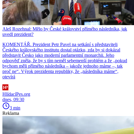
Aleš Rozehnal: Mělo by České království přímého následníka, jak
uvedl prezident?
KOMENTÁŘ. Prezident Petr Pavel na setkání s představiteli
Českého královského institutu dostal otázku, zda by si dokázal
představit Česko jako moderní parlamentní monarchii. Jeho
odpověď zněla, že by s tím neměl sebemenší problém a že „pokud
bychom měli přímého následníka – jakože jednoho máme –, tak
proč ne“. Výrok prezidenta republiky, že „následníka máme“,
otevírá
HlídacíPes.org
dnes, 09:30
3 min
Reklama