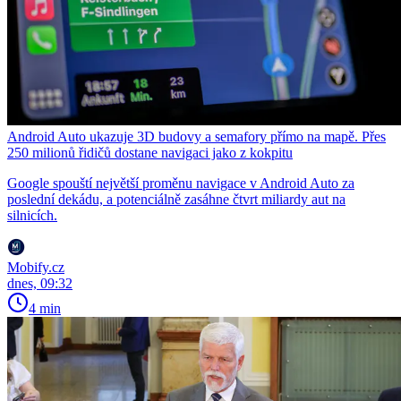
Android Auto ukazuje 3D budovy a semafory přímo na mapě. Přes
250 milionů řidičů dostane navigaci jako z kokpitu
Google spouští největší proměnu navigace v Android Auto za
poslední dekádu, a potenciálně zasáhne čtvrt miliardy aut na
silnicích.
Mobify.cz
dnes, 09:32
4 min