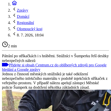
Zprávy
Domácí
Regionální
Olomoucký kraj
8. 7. 2026, 18:04
2 min
Pátrání po stříkačkách i s hráběmi. Strážníci v Šumperku řeší desítky
nebezpečných nálezů
Přidejte si obsah Centrum.cz do oblíbených zdrojů pro Google
hledání a Google zprávy
Jednou z činností městských strážníků je také odklízení
nebezpečného infekčního materiálu v podobě injekčních stříkaček z
veřejného prostoru. V případě nálezu apelují zástupci Městské
policie Šumperk na dodržení několika základních zásad.