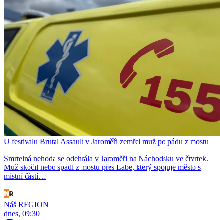
U festivalu Brutal Assault v Jaroměři zemřel muž po pádu z mostu
Smrtelná nehoda se odehrála v Jaroměři na Náchodsku ve čtvrtek.
Muž skočil nebo spadl z mostu přes Labe, který spojuje město s
místní částí…
Náš REGION
dnes, 09:30