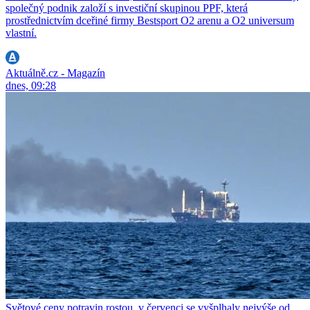
společný podnik založí s investiční skupinou PPF, která
prostřednictvím dceřiné firmy Bestsport O2 arenu a O2 universum
vlastní.
Aktuálně.cz - Magazín
dnes, 09:28
Světové ceny potravin rostou, v červenci se vyšplhaly nejvýše od