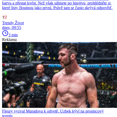
barvu a přestat kvést. Než však sáhnete po hnojivu, prohlédněte si,
které listy žloutnou jako první. Právě tam se často skrývá odpověď.
Trendy Život
dnes, 09:55
3 min
Reklama
Fleury vyzval Muradova k odvetě. Uzbek kývl na prosincový
termín