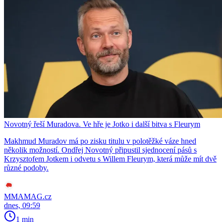
Novotný řeší Muradova. Ve hře je Jotko i další bitva s Fleurym
Makhmud Muradov má po zisku titulu v polotěžké váze hned
několik možností. Ondřej Novotný připustil sjednocení pásů s
Krzysztofem Jotkem i odvetu s Willem Fleurym, která může mít dvě
různé podoby.
MMAMAG.cz
dnes, 09:59
1 min