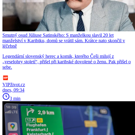
Smutný osud Júliuse Satinského: S manželkou slavil 20 let
manželství v Karibiku, domů se vrátil sám. Krátce nato skončil v
léčebně
Legendární slovenský herec a komik, kterého Češi milují z
„veselohry století“, přišel při karibské dovolené o ženu. Pak přišel o
sebe.
VIPživot.cz
dnes, 09:34
3 min