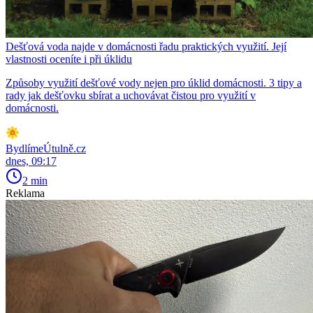
Dešťová voda najde v domácnosti řadu praktických využití. Její
vlastnosti oceníte i při úklidu
Způsoby využití dešťové vody nejen pro úklid domácnosti. 3 tipy a
rady jak dešťovku sbírat a uchovávat čistou pro využití v
domácnosti.
BydlímeÚtulně.cz
dnes, 09:17
2 min
Reklama