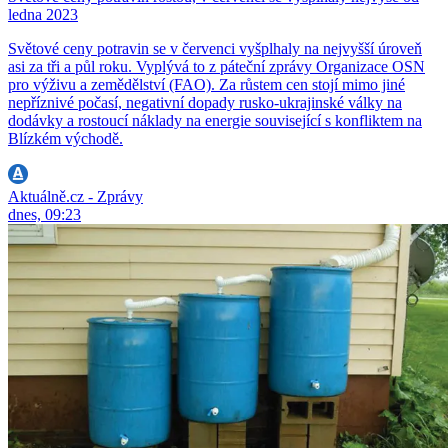
ledna 2023
Světové ceny potravin se v červenci vyšplhaly na nejvyšší úroveň
asi za tři a půl roku. Vyplývá to z páteční zprávy Organizace OSN
pro výživu a zemědělství (FAO). Za růstem cen stojí mimo jiné
nepříznivé počasí, negativní dopady rusko-ukrajinské války na
dodávky a rostoucí náklady na energie související s konfliktem na
Blízkém východě.
Aktuálně.cz - Zprávy
dnes, 09:23