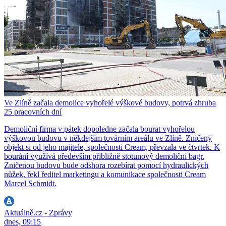
Ve Zlíně začala demolice vyhořelé výškové budovy, potrvá zhruba
25 pracovních dní
Demoliční firma v pátek dopoledne začala bourat vyhořelou
výškovou budovu v někdejším továrním areálu ve Zlíně. Zničený
objekt si od jeho majitele, společnosti Cream, převzala ve čtvrtek. K
bourání využívá především přibližně stotunový demoliční bagr.
Zničenou budovu bude odshora rozebírat pomocí hydraulických
nůžek, řekl ředitel marketingu a komunikace společnosti Cream
Marcel Schmidt.
Aktuálně.cz - Zprávy
dnes, 09:15