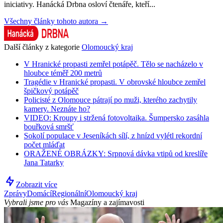
iniciativy. Hanácká Drbna osloví čtenáře, kteří...
Všechny články tohoto autora →
Další články z kategorie
Olomoucký kraj
V Hranické propasti zemřel potápěč. Tělo se nacházelo v
hloubce téměř 200 metrů
Tragédie v Hranické propasti. V obrovské hloubce zemřel
špičkový potápěč
Policisté z Olomouce pátrají po muži, kterého zachytily
kamery. Neznáte ho?
VIDEO: Kroupy i stržená fotovoltaika. Šumpersko zasáhla
bouřková smršť
Sokolí populace v Jeseníkách sílí, z hnízd vylétl rekordní
počet mláďat
ORAŽENÉ OBRÁZKY: Srpnová dávka vtipů od kreslíře
Jana Tatarky
Zobrazit více
Zprávy
Domácí
Regionální
Olomoucký kraj
Vybrali jsme pro vás
Magazíny a zajímavosti