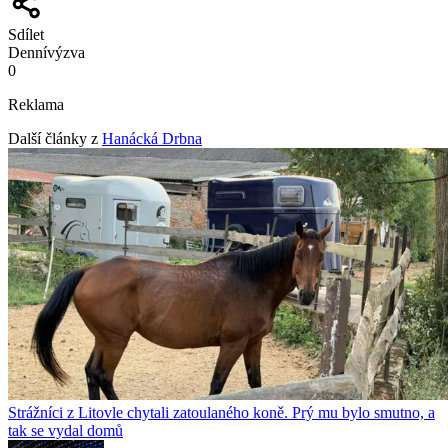
Sdílet
Denní
výzva
0
Reklama
Další články z
Hanácká Drbna
Strážníci z Litovle chytali zatoulaného koně. Prý mu bylo smutno, a
tak se vydal domů