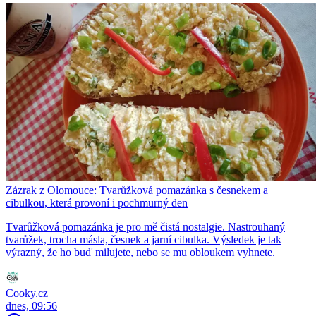
Zázrak z Olomouce: Tvarůžková pomazánka s česnekem a
cibulkou, která provoní i pochmurný den
Tvarůžková pomazánka je pro mě čistá nostalgie. Nastrouhaný
tvarůžek, trocha másla, česnek a jarní cibulka. Výsledek je tak
výrazný, že ho buď milujete, nebo se mu obloukem vyhnete.
Cooky.cz
dnes, 09:56