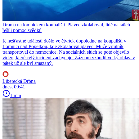
Drama na lomnickém koupališti. Plavec zkolaboval, lidé na sítích
řešili pomoc svědků
K nešťastné události došlo ve čtvrtek dopoledne na koupališti v
Lomnici nad Popelkou, kde zkolaboval plavec. Muže vrtulník
transportoval do nemocnice. Na sociálních sítích se poté objevilo
video, které celý incident zachycuje. Záznam vzbudil velký ohlas, v
pátek už ale byl smazaný.
Liberecká Drbna
dnes, 09:41
1 min