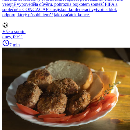
veřejně vypověděla důvěru, pohrozila bojkotem soutěží FIFA a
společně s CONCACAF a asijskou konfederací vytvořila blok
odporu, který působil téměř jako začátek konce.
Vše o sportu
dnes, 09:11
7 min