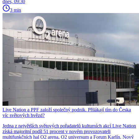
dnes, 09:30
3 min
Live Nation a PPF založí společný podnik. Přilákají tím do Česka
víc světových hvězd?
Jedna z největších světových pořadatelů kulturních akcí Live Nation
získá majoritní podíl 51 procent v novém provozovateli
multifunkčních hal O2 arena, O2 universum a Forum Karlín. Nový