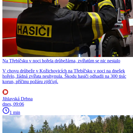
Na Třebíčsku v noci hořela drůbežárna, zvířatům se nic nestalo
V chovu drůbeže v Kožichovicích na Třebíčsku v noci na dnešek
hořelo, žádná zvířata neuhynula. Škodu hasiči odhadli na 300 tisíc
korun, příčinu požáru zjišťují.
Jihlavská Drbna
dnes, 09:06
1 min