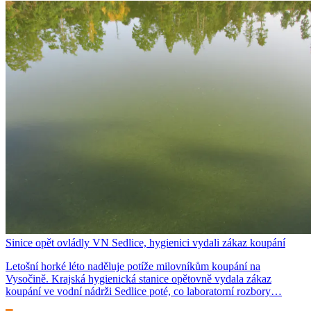
Sinice opět ovládly VN Sedlice, hygienici vydali zákaz koupání
Letošní horké léto naděluje potíže milovníkům koupání na
Vysočině. Krajská hygienická stanice opětovně vydala zákaz
koupání ve vodní nádrži Sedlice poté, co laboratorní rozbory…