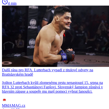
4 min
Další rána pro RFA. Lutterbach vypadl z titulové odvety na
Bratislavském hradě
Joilton Lutterbach kvůli zlomenému prstu nenastoupí 15. srpna na
RFA 32 proti Sebastiánovi Fapšovi. Slovenský šampion zůstává v
hlavním zápase a soupeře mu mají pomoci vybrat fanoušci.
MMAMAG.cz