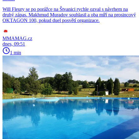
Will Fleury se po porážce na Štvanici rychle ozval s návrhem na
druhý zápas. Makhmud Muradov souhlasil a oba míří na prosincový
OKTAGON 100, pokud duel posvětí organizace.
MMAMAG.cz
dnes, 09:51
1 min