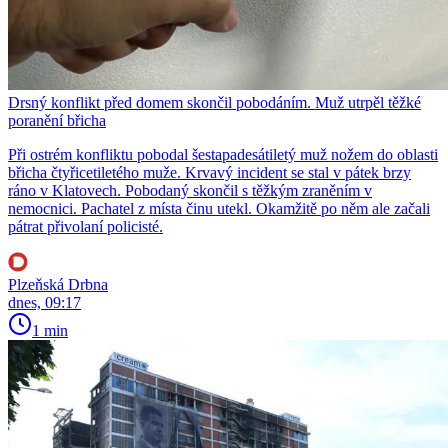
Drsný konflikt před domem skončil pobodáním. Muž utrpěl těžké
poranění břicha
Při ostrém konfliktu pobodal šestapadesátiletý muž nožem do oblasti
břicha čtyřicetiletého muže. Krvavý incident se stal v pátek brzy
ráno v Klatovech. Pobodaný skončil s těžkým zraněním v
nemocnici. Pachatel z místa činu utekl. Okamžitě po něm ale začali
pátrat přivolaní policisté.
Plzeňská Drbna
dnes, 09:17
1 min