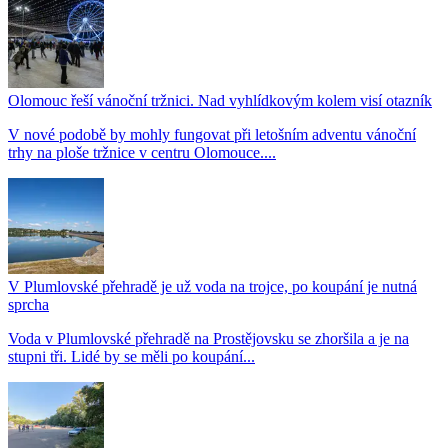
Olomouc řeší vánoční tržnici. Nad vyhlídkovým kolem visí otazník
V nové podobě by mohly fungovat při letošním adventu vánoční
trhy na ploše tržnice v centru Olomouce....
V Plumlovské přehradě je už voda na trojce, po koupání je nutná
sprcha
Voda v Plumlovské přehradě na Prostějovsku se zhoršila a je na
stupni tři. Lidé by se měli po koupání...