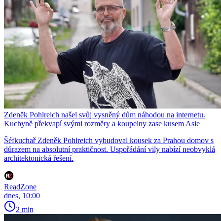
Zdeněk Pohlreich našel svůj vysněný dům náhodou na internetu.
Kuchyně překvapí svými rozměry a koupelny zase kusem Asie
Šéfkuchař Zdeněk Pohlreich vybudoval kousek za Prahou domov s
důrazem na absolutní praktičnost. Uspořádání vily nabízí neobvyklá
architektonická řešení.
ReadZone
dnes, 10:00
2 min