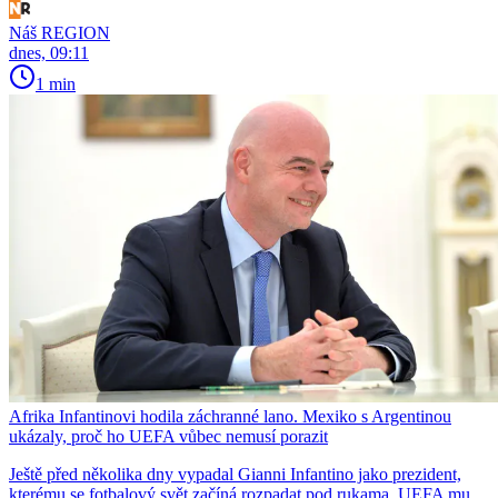
Náš REGION
dnes, 09:11
1 min
Afrika Infantinovi hodila záchranné lano. Mexiko s Argentinou
ukázaly, proč ho UEFA vůbec nemusí porazit
Ještě před několika dny vypadal Gianni Infantino jako prezident,
kterému se fotbalový svět začíná rozpadat pod rukama. UEFA mu