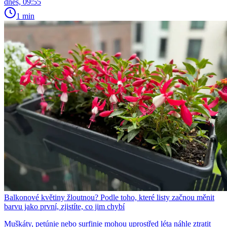
dnes, 09:55
1 min
Balkonové květiny žloutnou? Podle toho, které listy začnou měnit
barvu jako první, zjistíte, co jim chybí
Muškáty, petúnie nebo surfinie mohou uprostřed léta náhle ztratit