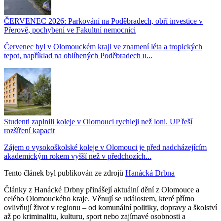
ČERVENEC 2026: Parkování na Poděbradech, obří investice v
Přerově, pochybení ve Fakultní nemocnici
Červenec byl v Olomouckém kraji ve znamení léta a tropických
tepot, například na oblíbených Poděbradech u...
Studenti zaplnili koleje v Olomouci rychleji než loni. UP řeší
rozšíření kapacit
Zájem o vysokoškolské koleje v Olomouci je před nadcházejícím
akademickým rokem vyšší než v předchozích...
Tento článek byl publikován ze zdrojů
Hanácká Drbna
Články z Hanácké Drbny přinášejí aktuální dění z Olomouce a
celého Olomouckého kraje. Věnují se událostem, které přímo
ovlivňují život v regionu – od komunální politiky, dopravy a školství
až po kriminalitu, kulturu, sport nebo zajímavé osobnosti a