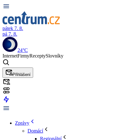
pátek 7. 8.
pá 7. 8.
24°C
Internet
Firmy
Recepty
Slovníky
Přihlášení
Zprávy
Domácí
Regionální