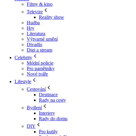
Filmy & kino
Televize
Reality show
Hudba
Hry
Literatura
Výtvarné umění
Divadlo
Digi a stream
Celebrity
Módní policie
Pro pamětníky
Nové tváře
Lifestyle
Cestování
Destinace
Rady na cesty
Bydlení
Interiery
Rady do domu
DIY
Pro kutily