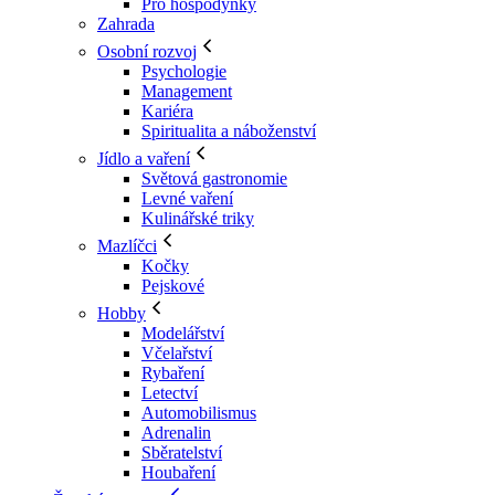
Pro hospodyňky
Zahrada
Osobní rozvoj
Psychologie
Management
Kariéra
Spiritualita a náboženství
Jídlo a vaření
Světová gastronomie
Levné vaření
Kulinářské triky
Mazlíčci
Kočky
Pejskové
Hobby
Modelářství
Včelařství
Rybaření
Letectví
Automobilismus
Adrenalin
Sběratelství
Houbaření