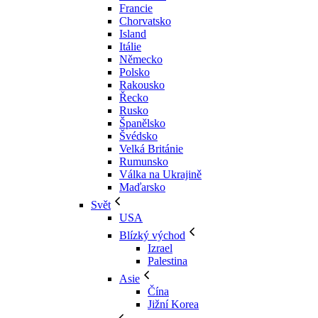
Francie
Chorvatsko
Island
Itálie
Německo
Polsko
Rakousko
Řecko
Rusko
Španělsko
Švédsko
Velká Británie
Rumunsko
Válka na Ukrajině
Maďarsko
Svět
USA
Blízký východ
Izrael
Palestina
Asie
Čína
Jižní Korea