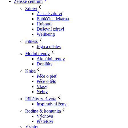
Ženské centrum
Zdraví
Ženské zdraví
Babiččina lékárna
Hubnutí
Duševní zdraví
Wellbeing
Fitness
Jóga a pilates
Módní trendy
Aktuální trendy
Doplňky
Krása
Péče o pleť
Péče o tělo
Vlasy
Nehty
Příběhy ze života
Inspirativní ženy
Rodina & komunita
Výchova
Přátelství
Vztahy