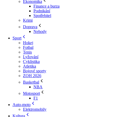
Ekonomika
Finance a burza
Podnikání
Spotřebitel
Krimi
Doprava
Nehody
Sport
Hokej
Fotbal
Tenis
Lyžování
Cyklistika
Atletika
Bojové sporty
ZOH 2026
Basketbal
NBA
Motosport
F1
Auto-moto
Elektromobily
Kultura