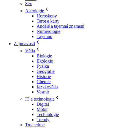
Sex
Astrologie
Horoskopy
Tarot a karty
Andělé a tajemná znamení
Numerologie
Tajemno
Zajímavosti
Věda
Biologie
Ekologie
Fyzika
Geografie
Historie
Chemie
Jazykověda
Vesmír
IT a technologie
Digital
Mobil
Technologie
Trendy
True crime