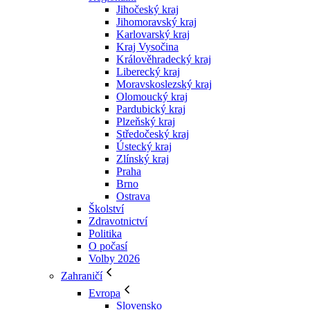
Jihočeský kraj
Jihomoravský kraj
Karlovarský kraj
Kraj Vysočina
Králověhradecký kraj
Liberecký kraj
Moravskoslezský kraj
Olomoucký kraj
Pardubický kraj
Plzeňský kraj
Středočeský kraj
Ústecký kraj
Zlínský kraj
Praha
Brno
Ostrava
Školství
Zdravotnictví
Politika
O počasí
Volby 2026
Zahraničí
Evropa
Slovensko