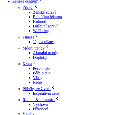
Ženské centrum
Zdraví
Ženské zdraví
Babiččina lékárna
Hubnutí
Duševní zdraví
Wellbeing
Fitness
Jóga a pilates
Módní trendy
Aktuální trendy
Doplňky
Krása
Péče o pleť
Péče o tělo
Vlasy
Nehty
Příběhy ze života
Inspirativní ženy
Rodina & komunita
Výchova
Přátelství
Vztahy