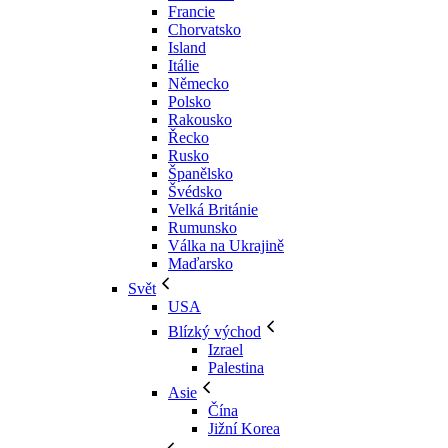
Francie
Chorvatsko
Island
Itálie
Německo
Polsko
Rakousko
Řecko
Rusko
Španělsko
Švédsko
Velká Británie
Rumunsko
Válka na Ukrajině
Maďarsko
Svět
USA
Blízký východ
Izrael
Palestina
Asie
Čína
Jižní Korea