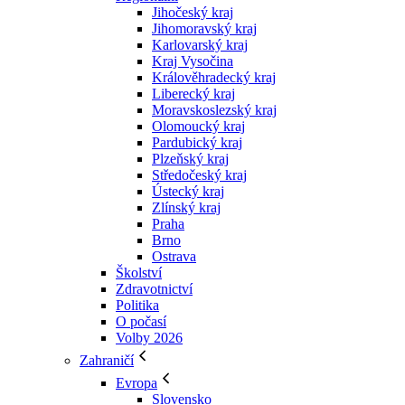
Jihočeský kraj
Jihomoravský kraj
Karlovarský kraj
Kraj Vysočina
Králověhradecký kraj
Liberecký kraj
Moravskoslezský kraj
Olomoucký kraj
Pardubický kraj
Plzeňský kraj
Středočeský kraj
Ústecký kraj
Zlínský kraj
Praha
Brno
Ostrava
Školství
Zdravotnictví
Politika
O počasí
Volby 2026
Zahraničí
Evropa
Slovensko