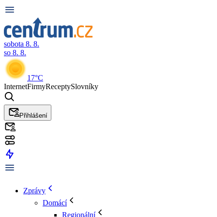
sobota 8. 8.
so 8. 8.
17°C
Internet
Firmy
Recepty
Slovníky
Přihlášení
Zprávy
Domácí
Regionální