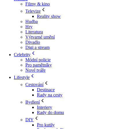
Filmy & kino
Televize
Reality show
Hudba
Hry
Literatura
Výtvarné umění
Divadlo
Digi a stream
Celebrity
Módní policie
Pro pamětníky
Nové tváře
Lifestyle
Cestování
Destinace
Rady na cesty
Bydlení
Interiery
Rady do domu
DIY
Pro kutily