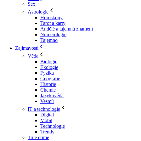
Sex
Astrologie
Horoskopy
Tarot a karty
Andělé a tajemná znamení
Numerologie
Tajemno
Zajímavosti
Věda
Biologie
Ekologie
Fyzika
Geografie
Historie
Chemie
Jazykověda
Vesmír
IT a technologie
Digital
Mobil
Technologie
Trendy
True crime