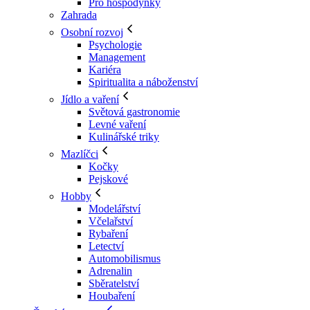
Pro hospodyňky
Zahrada
Osobní rozvoj
Psychologie
Management
Kariéra
Spiritualita a náboženství
Jídlo a vaření
Světová gastronomie
Levné vaření
Kulinářské triky
Mazlíčci
Kočky
Pejskové
Hobby
Modelářství
Včelařství
Rybaření
Letectví
Automobilismus
Adrenalin
Sběratelství
Houbaření