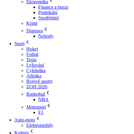
Ekonomika
Finance a burza
Podnikání
Spotřebitel
Krimi
Doprava
Nehody
Sport
Hokej
Fotbal
Tenis
Lyžování
Cyklistika
Atletika
Bojové sporty
ZOH 2026
Basketbal
NBA
Motosport
F1
Auto-moto
Elektromobily
Kultura