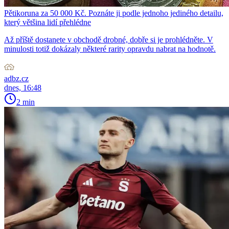
Pětikoruna za 50 000 Kč. Poznáte ji podle jednoho jediného detailu,
který většina lidí přehlédne
Až příště dostanete v obchodě drobné, dobře si je prohlédněte. V
minulosti totiž dokázaly některé rarity opravdu nabrat na hodnotě.
adbz.cz
dnes, 16:48
2 min