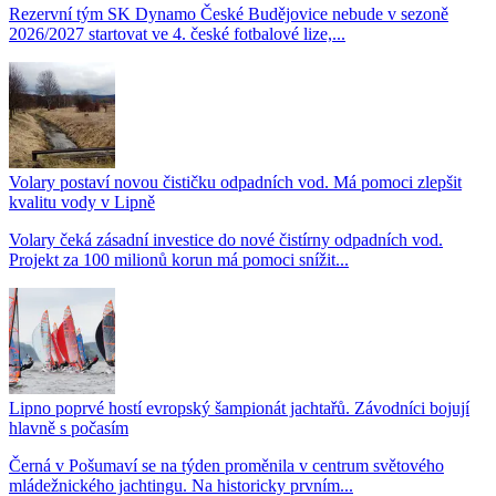
Rezervní tým SK Dynamo České Budějovice nebude v sezoně
2026/2027 startovat ve 4. české fotbalové lize,...
Volary postaví novou čističku odpadních vod. Má pomoci zlepšit
kvalitu vody v Lipně
Volary čeká zásadní investice do nové čistírny odpadních vod.
Projekt za 100 milionů korun má pomoci snížit...
Lipno poprvé hostí evropský šampionát jachtařů. Závodníci bojují
hlavně s počasím
Černá v Pošumaví se na týden proměnila v centrum světového
mládežnického jachtingu. Na historicky prvním...