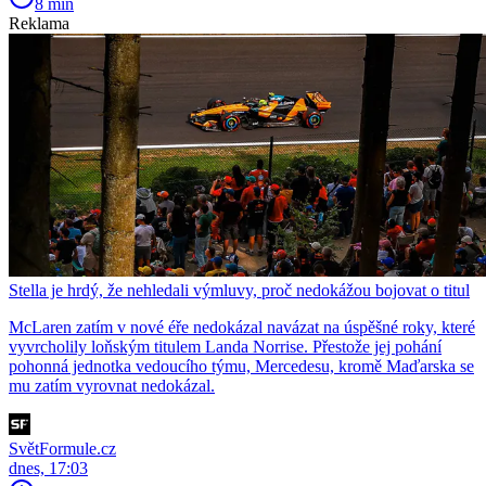
8 min
Reklama
Stella je hrdý, že nehledali výmluvy, proč nedokážou bojovat o titul
McLaren zatím v nové éře nedokázal navázat na úspěšné roky, které
vyvrcholily loňským titulem Landa Norrise. Přestože jej pohání
pohonná jednotka vedoucího týmu, Mercedesu, kromě Maďarska se
mu zatím vyrovnat nedokázal.
SvětFormule.cz
dnes, 17:03