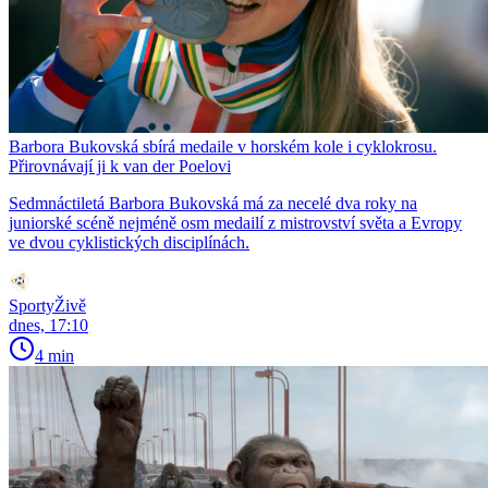
Barbora Bukovská sbírá medaile v horském kole i cyklokrosu.
Přirovnávají ji k van der Poelovi
Sedmnáctiletá Barbora Bukovská má za necelé dva roky na
juniorské scéně nejméně osm medailí z mistrovství světa a Evropy
ve dvou cyklistických disciplínách.
SportyŽivě
dnes, 17:10
4 min