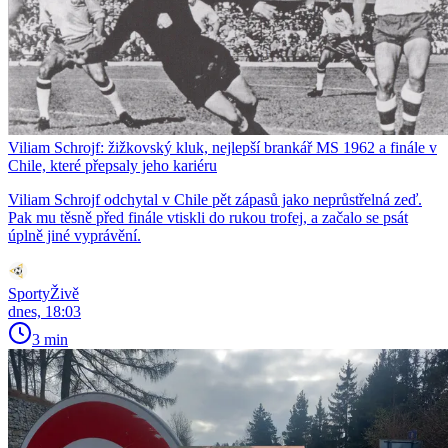
Viliam Schrojf: žižkovský kluk, nejlepší brankář MS 1962 a finále v
Chile, které přepsaly jeho kariéru
Viliam Schrojf odchytal v Chile pět zápasů jako neprůstřelná zeď.
Pak mu těsně před finále vtiskli do rukou trofej, a začalo se psát
úplně jiné vyprávění.
SportyŽivě
dnes, 18:03
3 min