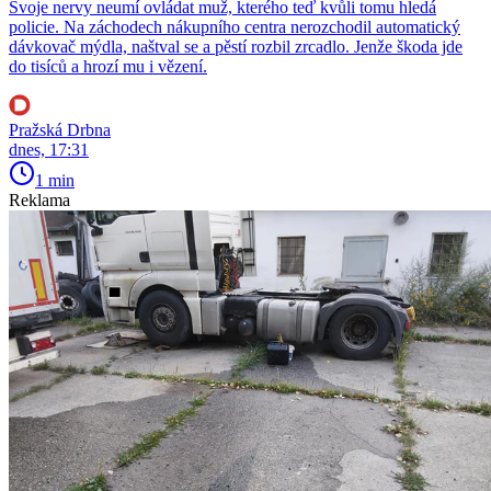
Svoje nervy neumí ovládat muž, kterého teď kvůli tomu hledá
policie. Na záchodech nákupního centra nerozchodil automatický
dávkovač mýdla, naštval se a pěstí rozbil zrcadlo. Jenže škoda jde
do tisíců a hrozí mu i vězení.
Pražská Drbna
dnes, 17:31
1 min
Reklama