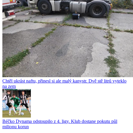
Chtěl ukrást naftu, přinesl si ale malý kanystr. Dvě stě litrů vyteklo
na zem
Béčko Dynama odstoupilo z 4. ligy. Klub dostane pokutu půl
milionu korun