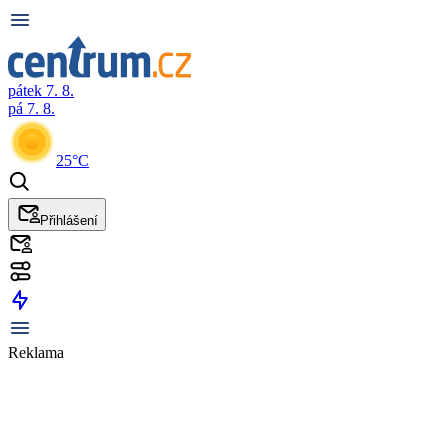
pátek 7. 8.
pá 7. 8.
25°C
Přihlášení
Reklama