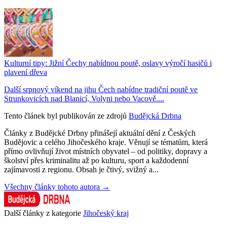
Kulturní tipy: Jižní Čechy nabídnou poutě, oslavy výročí hasičů i
plavení dřeva
Další srpnový víkend na jihu Čech nabídne tradiční poutě ve
Strunkovicích nad Blanicí, Volyni nebo Vacově....
Tento článek byl publikován ze zdrojů
Budějcká Drbna
Články z Budějcké Drbny přinášejí aktuální dění z Českých
Budějovic a celého Jihočeského kraje. Věnují se tématům, která
přímo ovlivňují život místních obyvatel – od politiky, dopravy a
školství přes kriminalitu až po kulturu, sport a každodenní
zajímavosti z regionu. Obsah je čtivý, svižný a...
Všechny články tohoto autora →
Další články z kategorie
Jihočeský kraj