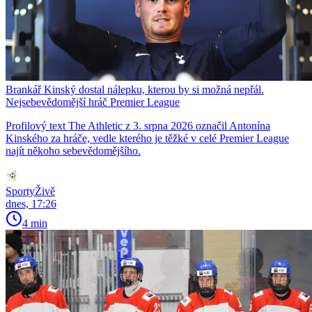
Brankář Kinský dostal nálepku, kterou by si možná nepřál.
Nejsebevědomější hráč Premier League
Profilový text The Athletic z 3. srpna 2026 označil Antonína
Kinského za hráče, vedle kterého je těžké v celé Premier League
najít někoho sebevědomějšího.
SportyŽivě
dnes, 17:26
4 min