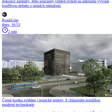
dokonce zásnuby. Jeho současný vzhled ovšem na internetu vyvolal
bouřlivou debatu o stopách minulosti.
ReadZone
dnes, 16:53
2 min
Černá kostka zvládne i tropické teploty. S chlazením pomůžou
moderní technologie