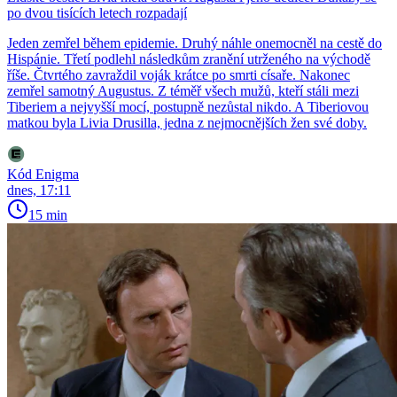
po dvou tisících letech rozpadají
Jeden zemřel během epidemie. Druhý náhle onemocněl na cestě do
Hispánie. Třetí podlehl následkům zranění utrženého na východě
říše. Čtvrtého zavraždil voják krátce po smrti císaře. Nakonec
zemřel samotný Augustus. Z téměř všech mužů, kteří stáli mezi
Tiberiem a nejvyšší mocí, postupně nezůstal nikdo. A Tiberiovou
matkou byla Livia Drusilla, jedna z nejmocnějších žen své doby.
Kód Enigma
dnes, 17:11
15 min