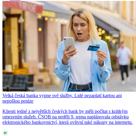
Velká česká banka vypne své služby. Lidé nezaplatí kartou ani
nepošlou peníze
Klienti jedné z největších českých bank by měli počítat s krátkým
omezením služeb. ČSOB na neděli 9. srpna naplánovala odstávku
elektronického bankovnictví, která ovlivní také nákupy na internetu.