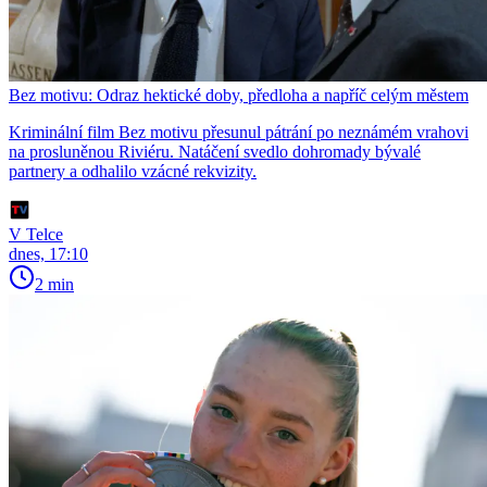
Bez motivu: Odraz hektické doby, předloha a napříč celým městem
Kriminální film Bez motivu přesunul pátrání po neznámém vrahovi
na prosluněnou Riviéru. Natáčení svedlo dohromady bývalé
partnery a odhalilo vzácné rekvizity.
V Telce
dnes, 17:10
2 min