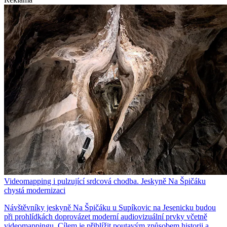
Videomapping i pulzující srdcová chodba. Jeskyně Na Špičáku
chystá modernizaci
Návštěvníky jeskyně Na Špičáku u Supíkovic na Jesenicku budou
při prohlídkách doprovázet moderní audiovizuální prvky včetně
videomappingu. Cílem je přiblížit poutavým způsobem historii a