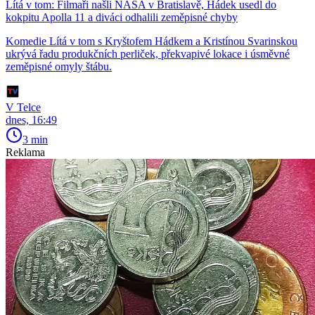
Lítá v tom: Filmaři našli NASA v Bratislavě, Hádek usedl do
kokpitu Apolla 11 a diváci odhalili zeměpisné chyby
Komedie Lítá v tom s Kryštofem Hádkem a Kristínou Svarinskou
ukrývá řadu produkčních perliček, překvapivé lokace i úsměvné
zeměpisné omyly štábu.
V Telce
dnes, 16:49
3 min
Reklama