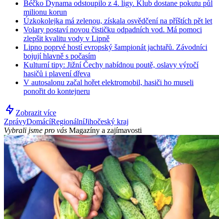
Béčko Dynama odstoupilo z 4. ligy. Klub dostane pokutu půl
milionu korun
Úzkokolejka má zelenou, získala osvědčení na příštích pět let
Volary postaví novou čističku odpadních vod. Má pomoci
zlepšit kvalitu vody v Lipně
Lipno poprvé hostí evropský šampionát jachtařů. Závodníci
bojují hlavně s počasím
Kulturní tipy: Jižní Čechy nabídnou poutě, oslavy výročí
hasičů i plavení dřeva
V autosalonu začal hořet elektromobil, hasiči ho museli
ponořit do kontejneru
Zobrazit více
Zprávy
Domácí
Regionální
Jihočeský kraj
Vybrali jsme pro vás
Magazíny a zajímavosti