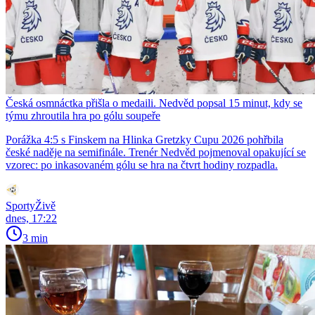
Česká osmnáctka přišla o medaili. Nedvěd popsal 15 minut, kdy se
týmu zhroutila hra po gólu soupeře
Porážka 4:5 s Finskem na Hlinka Gretzky Cupu 2026 pohřbila
české naděje na semifinále. Trenér Nedvěd pojmenoval opakující se
vzorec: po inkasovaném gólu se hra na čtvrt hodiny rozpadla.
SportyŽivě
dnes, 17:22
3 min