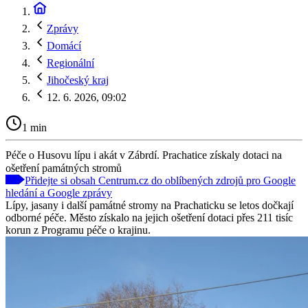
Zprávy
Domácí
Regionální
Jihočeský kraj
12. 6. 2026, 09:02
1 min
Péče o Husovu lípu i akát v Zábrdí. Prachatice získaly dotaci na
ošetření památných stromů
Přidejte si obsah Centrum.cz do oblíbených zdrojů pro Google
hledání a Google zprávy
Lípy, jasany i další památné stromy na Prachaticku se letos dočkají
odborné péče. Město získalo na jejich ošetření dotaci přes 211 tisíc
korun z Programu péče o krajinu.