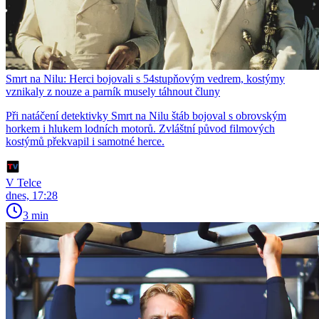
Smrt na Nilu: Herci bojovali s 54stupňovým vedrem, kostýmy
vznikaly z nouze a parník musely táhnout čluny
Při natáčení detektivky Smrt na Nilu štáb bojoval s obrovským
horkem i hlukem lodních motorů. Zvláštní původ filmových
kostýmů překvapil i samotné herce.
V Telce
dnes, 17:28
3 min