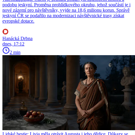
podobu jeskyní. Proměna prohlídkového okruhu, jehož součástí je i
nové zázemí pro návštěvníky, vyjde na 18,6 milionu korun. Správě
jeskyní ČR se podařilo na modernizaci návštěvnické trasy získat
evropské dotace.
Hanácká Drbna
dnes, 17:12
2 min
Lidské bestie: Livia měla otrávit Augusta i jeho dědice. Důkazy se