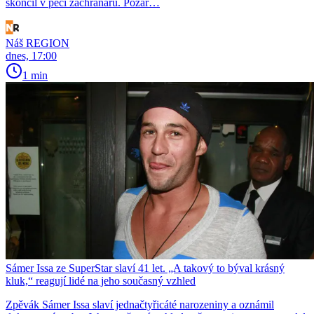
skončil v péči záchranářů. Požár…
Náš REGION
dnes, 17:00
1 min
Sámer Issa ze SuperStar slaví 41 let. „A takový to býval krásný
kluk,“ reagují lidé na jeho současný vzhled
Zpěvák Sámer Issa slaví jednačtyřicáté narozeniny a oznámil