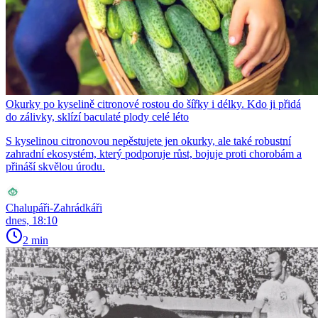
Okurky po kyselině citronové rostou do šířky i délky. Kdo ji přidá
do zálivky, sklízí baculaté plody celé léto
S kyselinou citronovou nepěstujete jen okurky, ale také robustní
zahradní ekosystém, který podporuje růst, bojuje proti chorobám a
přináší skvělou úrodu.
Chalupáři-Zahrádkáři
dnes, 18:10
2 min