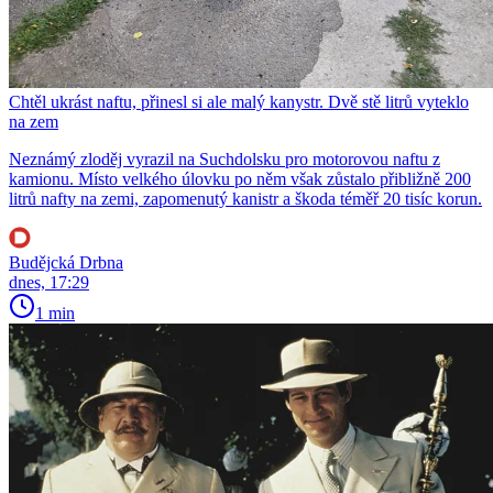
Chtěl ukrást naftu, přinesl si ale malý kanystr. Dvě stě litrů vyteklo
na zem
Neznámý zloděj vyrazil na Suchdolsku pro motorovou naftu z
kamionu. Místo velkého úlovku po něm však zůstalo přibližně 200
litrů nafty na zemi, zapomenutý kanistr a škoda téměř 20 tisíc korun.
Budějcká Drbna
dnes, 17:29
1 min