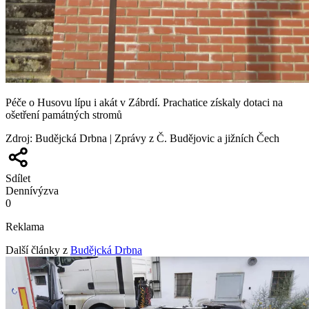
Péče o Husovu lípu i akát v Zábrdí. Prachatice získaly dotaci na
ošetření památných stromů
Zdroj
:
Budějcká Drbna | Zprávy z Č. Budějovic a jižních Čech
Sdílet
Denní
výzva
0
Reklama
Další články z
Budějcká Drbna