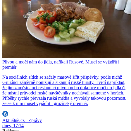
Plivou a močí nám do jídla, naříkají Rusové. Musel se vyjádřit i
premiér
Na sociálních sítích se začaly masově šířit příspěvky, podle nichž
Gruzínci záměrně ponižují a šikanují ruské turisty. Tvrdí například,
že jim zaměstnanci restaurací plivou nebo dokonce močí do jídla či
že místní průvodci ruské návštěvníky nechávají samotné v horách.
Příběhy rychle převzala ruská média a vyvolaly takovou pozornost,
že se k nim musel vyjádřit i gruzínský premiér.
Aktuálně.cz - Zprávy
dnes, 17:14
Reklama