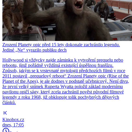
Zrození Planety opic před 15 lety dokonale zachránilo legendu.
Jediné „Ne“ vyrazilo publiku dech
Hollywood si vždycky najde záminku k vytvoření prequelu nebo
rebootu, jímž pořádně vyždímá existující úspěšnou franšízu.
Způsob, jakým se k vrstevnaté mytologii předchozích filmů v roce
2011 postavil „prequelový reboot“ Zrození Planety opic (Rise of the
Planet of the Apes), je ale dodnes v podstatě učebnicový. Není divu,
že první velký snímek Ruperta Wyatta položil základ modernímu
pavilonu opičí ságy, který zcela zachránil pověst původní filmové
legendy z roku 1968, již obklopuje tolik pochybných dějových
článků.
Kinobox.cz
dnes, 17:05