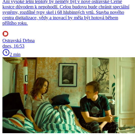
Ani vysoké letní teploty by neměly být v nové ostravské Černé
kostce důvodem k nepohodlí. Celou budovu bude chránit speciální
systémy, rozdílné typy skel i 68 hlubinných vrtů. Stavba nového
centra digitalizace, vědy a inovací by měla být hotová během
příštího roku.
Ostravská Drbna
dnes, 16:53
2 min