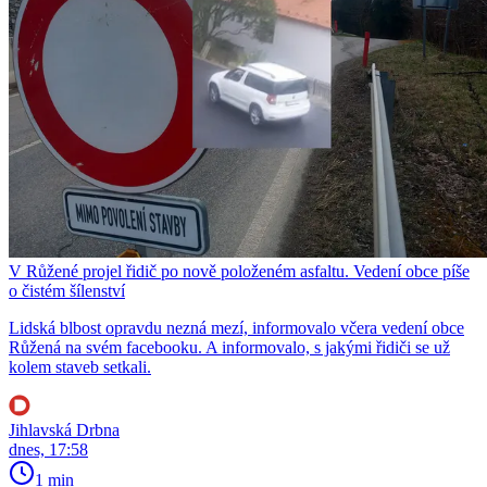
V Růžené projel řidič po nově položeném asfaltu. Vedení obce píše
o čistém šílenství
Lidská blbost opravdu nezná mezí, informovalo včera vedení obce
Růžená na svém facebooku. A informovalo, s jakými řidiči se už
kolem staveb setkali.
Jihlavská Drbna
dnes, 17:58
1 min