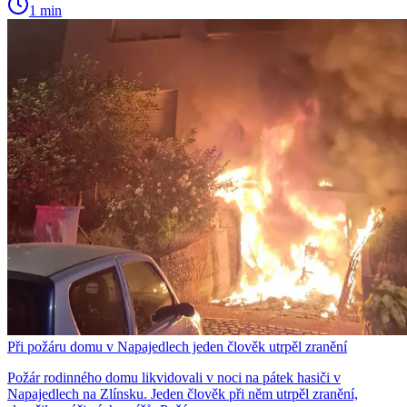
1 min
Při požáru domu v Napajedlech jeden člověk utrpěl zranění
Požár rodinného domu likvidovali v noci na pátek hasiči v
Napajedlech na Zlínsku. Jeden člověk při něm utrpěl zranění,