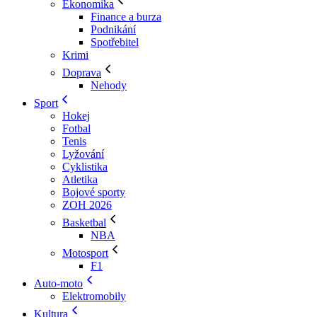
Ekonomika
Finance a burza
Podnikání
Spotřebitel
Krimi
Doprava
Nehody
Sport
Hokej
Fotbal
Tenis
Lyžování
Cyklistika
Atletika
Bojové sporty
ZOH 2026
Basketbal
NBA
Motosport
F1
Auto-moto
Elektromobily
Kultura