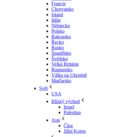
Francie
Chorvatsko
Island
Itálie
Německo
Polsko
Rakousko
Řecko
Rusko
Španělsko
Švédsko
Velká Británie
Rumunsko
Válka na Ukrajině
Maďarsko
Svět
USA
Blízký východ
Izrael
Palestina
Asie
Čína
Jižní Korea