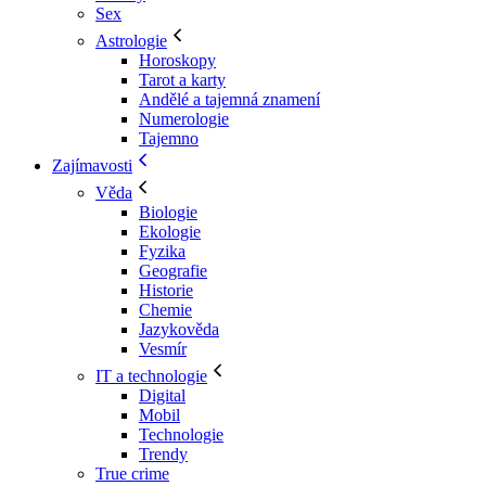
Sex
Astrologie
Horoskopy
Tarot a karty
Andělé a tajemná znamení
Numerologie
Tajemno
Zajímavosti
Věda
Biologie
Ekologie
Fyzika
Geografie
Historie
Chemie
Jazykověda
Vesmír
IT a technologie
Digital
Mobil
Technologie
Trendy
True crime