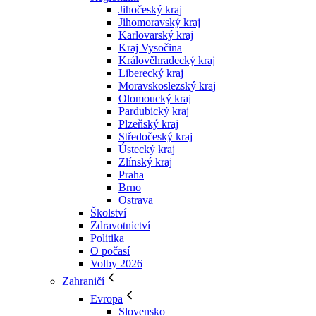
Jihočeský kraj
Jihomoravský kraj
Karlovarský kraj
Kraj Vysočina
Králověhradecký kraj
Liberecký kraj
Moravskoslezský kraj
Olomoucký kraj
Pardubický kraj
Plzeňský kraj
Středočeský kraj
Ústecký kraj
Zlínský kraj
Praha
Brno
Ostrava
Školství
Zdravotnictví
Politika
O počasí
Volby 2026
Zahraničí
Evropa
Slovensko