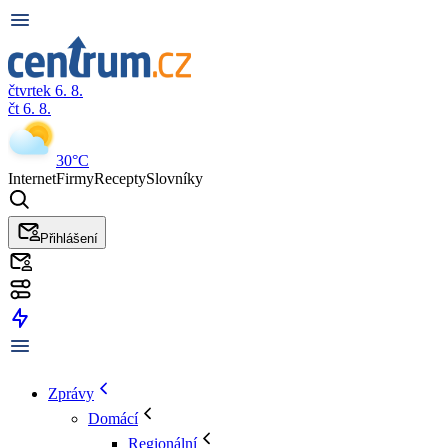
čtvrtek 6. 8.
čt 6. 8.
30°C
Internet
Firmy
Recepty
Slovníky
Přihlášení
Zprávy
Domácí
Regionální