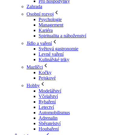
Pro hospodyňky
Zahrada
Osobní rozvoj
Psychologie
Management
Kariéra
Spiritualita a náboženství
Jídlo a vaření
Světová gastronomie
Levné vaření
Kulinářské triky
Mazlíčci
Kočky
Pejskové
Hobby
Modelářství
Včelařství
Rybaření
Letectví
Automobilismus
Adrenalin
Sběratelství
Houbaření