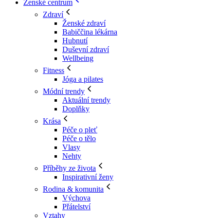
Ženské centrum
Zdraví
Ženské zdraví
Babiččina lékárna
Hubnutí
Duševní zdraví
Wellbeing
Fitness
Jóga a pilates
Módní trendy
Aktuální trendy
Doplňky
Krása
Péče o pleť
Péče o tělo
Vlasy
Nehty
Příběhy ze života
Inspirativní ženy
Rodina & komunita
Výchova
Přátelství
Vztahy