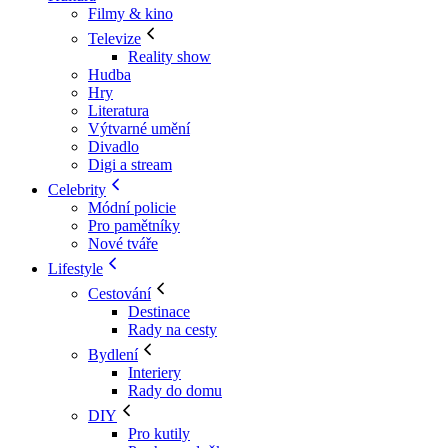
Filmy & kino
Televize
Reality show
Hudba
Hry
Literatura
Výtvarné umění
Divadlo
Digi a stream
Celebrity
Módní policie
Pro pamětníky
Nové tváře
Lifestyle
Cestování
Destinace
Rady na cesty
Bydlení
Interiery
Rady do domu
DIY
Pro kutily