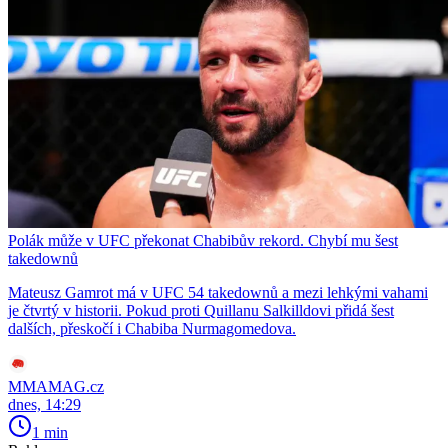
Polák může v UFC překonat Chabibův rekord. Chybí mu šest
takedownů
Mateusz Gamrot má v UFC 54 takedownů a mezi lehkými vahami
je čtvrtý v historii. Pokud proti Quillanu Salkilldovi přidá šest
dalších, přeskočí i Chabiba Nurmagomedova.
MMAMAG.cz
dnes, 14:29
1 min