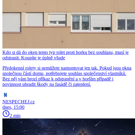
Kdo si dá do oken tento typ rolet proti horku bez souhlasu, musí je
odstranit. Koupíte je úplně všude
Předokenní rolety si nemůžete namontovat jen tak. Pokud jsou okna
společnou částí domu, potřebujete souhlas společenství vlastníků.
Bez něj vám hrozí příkaz k odstranění a v horším případě i
povinnost uhradit škody na fasádě či zateplení.
NESPECHEJ.cz
dnes, 15:00
2 min