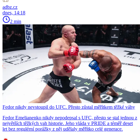
adbz.cz
dnes, 14:18
2 min
Fedor nikdy nevstoupil do UFC. Přesto zůstal měřítkem těžké váhy
Fedor Emelianenko nikdy nepodepsal s UFC, přesto se stal jednou z
největších těžkých vah historie. Jeho vláda v PRIDE a téměř deset
let bez regulérní porážky z něj udělaly měřítko celé generace.