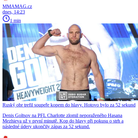
MMAMAG.cz
dnes, 14:23
1 min
Ruský obr trefil soupeře kopem do hlavy. Hotovo bylo za 52 sekund
Denis Goltsov na PFL Charlotte zlomil neporaženého Hasana
Mezhieva už v první minutě. Kop do hlavy při pokusu o strh a
následné údery ukončily zápas za 52 sekund.