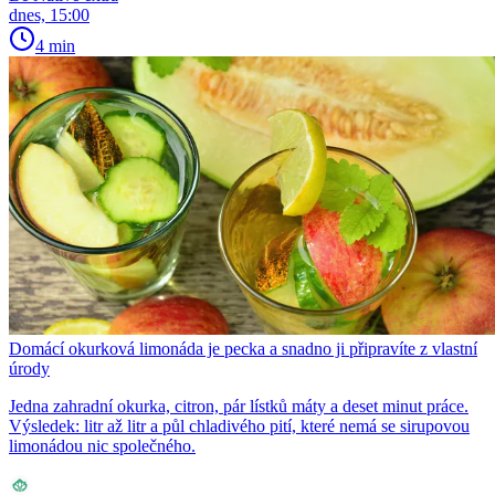
dnes, 15:00
4 min
Domácí okurková limonáda je pecka a snadno ji připravíte z vlastní
úrody
Jedna zahradní okurka, citron, pár lístků máty a deset minut práce.
Výsledek: litr až litr a půl chladivého pití, které nemá se sirupovou
limonádou nic společného.