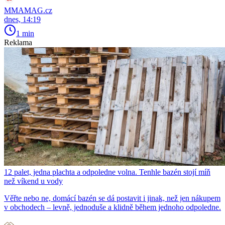
MMAMAG.cz
dnes, 14:19
1 min
Reklama
12 palet, jedna plachta a odpoledne volna. Tenhle bazén stojí míň
než víkend u vody
Věřte nebo ne, domácí bazén se dá postavit i jinak, než jen nákupem
v obchodech – levně, jednoduše a klidně během jednoho odpoledne.