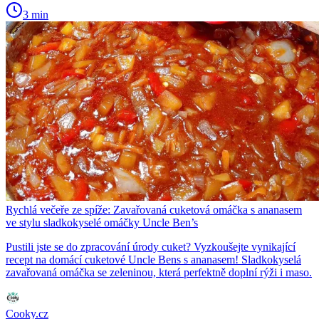
3 min
Rychlá večeře ze spíže: Zavařovaná cuketová omáčka s ananasem
ve stylu sladkokyselé omáčky Uncle Ben’s
Pustili jste se do zpracování úrody cuket? Vyzkoušejte vynikající
recept na domácí cuketové Uncle Bens s ananasem! Sladkokyselá
zavařovaná omáčka se zeleninou, která perfektně doplní rýži i maso.
Cooky.cz