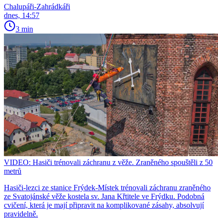
Chalupáři-Zahrádkáři
dnes, 14:57
3 min
VIDEO: Hasiči trénovali záchranu z věže. Zraněného spouštěli z 50
metrů
Hasiči-lezci ze stanice Frýdek-Místek trénovali záchranu zraněného
ze Svatojánské věže kostela sv. Jana Křtitele ve Frýdku. Podobná
cvičení, která je mají připravit na komplikované zásahy, absolvují
pravidelně.