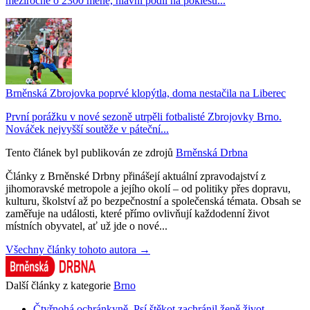
meziročně o 2300 méně, hlavní podíl na poklesu...
Brněnská Zbrojovka poprvé klopýtla, doma nestačila na Liberec
První porážku v nové sezoně utrpěli fotbalisté Zbrojovky Brno.
Nováček nejvyšší soutěže v páteční...
Tento článek byl publikován ze zdrojů
Brněnská Drbna
Články z Brněnské Drbny přinášejí aktuální zpravodajství z
jihomoravské metropole a jejího okolí – od politiky přes dopravu,
kulturu, školství až po bezpečnostní a společenská témata. Obsah se
zaměřuje na události, které přímo ovlivňují každodenní život
místních obyvatel, ať už jde o nové...
Všechny články tohoto autora →
Další články z kategorie
Brno
Čtyřnohá ochránkyně. Psí štěkot zachránil ženě život