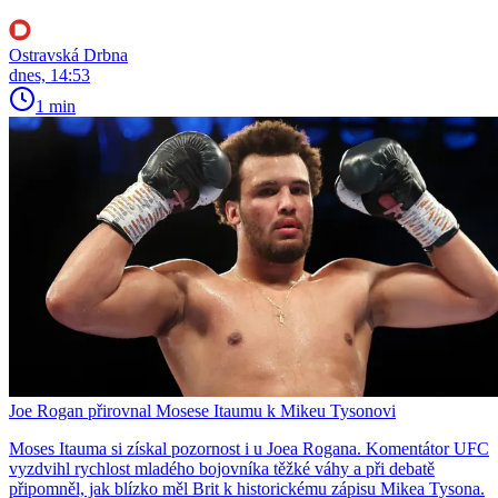
Ostravská Drbna
dnes, 14:53
1 min
Joe Rogan přirovnal Mosese Itaumu k Mikeu Tysonovi
Moses Itauma si získal pozornost i u Joea Rogana. Komentátor UFC
vyzdvihl rychlost mladého bojovníka těžké váhy a při debatě
připomněl, jak blízko měl Brit k historickému zápisu Mikea Tysona.