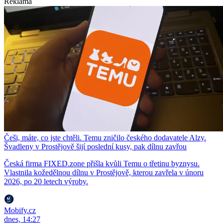
Reklama
Češi, máte, co jste chtěli. Temu zničilo českého dodavatele Alzy.
Švadleny v Prostějově šijí poslední kusy, pak dílnu zavřou
Česká firma FIXED.zone přišla kvůli Temu o třetinu byznysu.
Vlastnila kožedělnou dílnu v Prostějově, kterou zavřela v únoru
2026, po 20 letech výroby.
Mobify.cz
dnes, 14:27