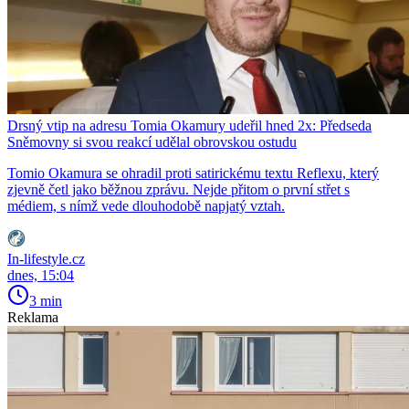
Drsný vtip na adresu Tomia Okamury udeřil hned 2x: Předseda
Sněmovny si svou reakcí udělal obrovskou ostudu
Tomio Okamura se ohradil proti satirickému textu Reflexu, který
zjevně četl jako běžnou zprávu. Nejde přitom o první střet s
médiem, s nímž vede dlouhodobě napjatý vztah.
In-lifestyle.cz
dnes, 15:04
3 min
Reklama