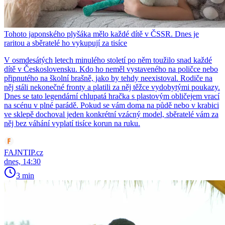
Tohoto japonského plyšáka mělo každé dítě v ČSSR. Dnes je
raritou a sběratelé ho vykupují za tisíce
V osmdesátých letech minulého století po něm toužilo snad každé
dítě v Československu. Kdo ho neměl vystaveného na poličce nebo
připnutého na školní brašně, jako by tehdy neexistoval. Rodiče na
něj stáli nekonečné fronty a platili za něj těžce vydobytými poukazy.
Dnes se tato legendární chlupatá hračka s plastovým obličejem vrací
na scénu v plné parádě. Pokud se vám doma na půdě nebo v krabici
ve sklepě dochoval jeden konkrétní vzácný model, sběratelé vám za
něj bez váhání vyplatí tisíce korun na ruku.
FAJNTIP.cz
dnes, 14:30
3 min