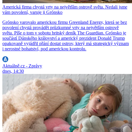
Americká firma chystá vrty na největším ostrově světa. Nedali jsme
vám povolení, varuje ji Grónsko
Grónsko varovalo americkou firmu Greenland Energy, která se bez
povolení chystá provádět průzkumné vrty na největším ostrově
světa. Píše o tom v sobotu britský deník The Guardian. Grónsko je
součástí Dánského království a americký prezident Donald Trump
opakovaně vyjádřil přání dostat ostrov, který má strategický význam
i nerostné bohatství, pod americkou kontrolu.
Aktuálně.cz - Zprávy
dnes, 14:30