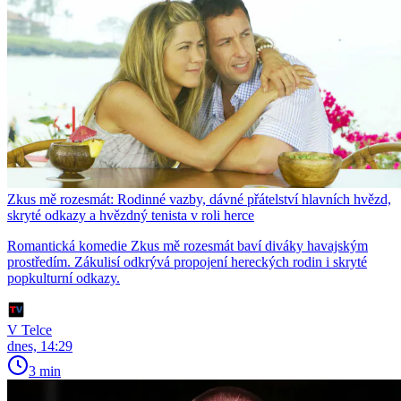
Zkus mě rozesmát: Rodinné vazby, dávné přátelství hlavních hvězd,
skryté odkazy a hvězdný tenista v roli herce
Romantická komedie Zkus mě rozesmát baví diváky havajským
prostředím. Zákulisí odkrývá propojení hereckých rodin i skryté
popkulturní odkazy.
V Telce
dnes, 14:29
3 min