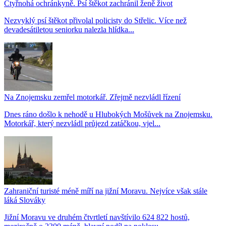
Čtyřnohá ochránkyně. Psí štěkot zachránil ženě život
Nezvyklý psí štěkot přivolal policisty do Střelic. Více než
devadesátiletou seniorku nalezla hlídka...
Na Znojemsku zemřel motorkář. Zřejmě nezvládl řízení
Dnes ráno došlo k nehodě u Hlubokých Mošůvek na Znojemsku.
Motorkář, který nezvládl průjezd zatáčkou, vjel...
Zahraniční turisté méně míří na jižní Moravu. Nejvíce však stále
láká Slováky
Jižní Moravu ve druhém čtvrtletí navštívilo 624 822 hostů,