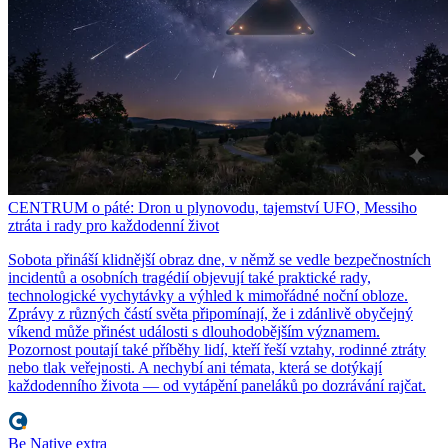
CENTRUM o páté: Dron u plynovodu, tajemství UFO, Messiho
ztráta i rady pro každodenní život
Sobota přináší klidnější obraz dne, v němž se vedle bezpečnostních
incidentů a osobních tragédií objevují také praktické rady,
technologické vychytávky a výhled k mimořádné noční obloze.
Zprávy z různých částí světa připomínají, že i zdánlivě obyčejný
víkend může přinést události s dlouhodobějším významem.
Pozornost poutají také příběhy lidí, kteří řeší vztahy, rodinné ztráty
nebo tlak veřejnosti. A nechybí ani témata, která se dotýkají
každodenního života — od vytápění paneláků po dozrávání rajčat.
Be Native extra