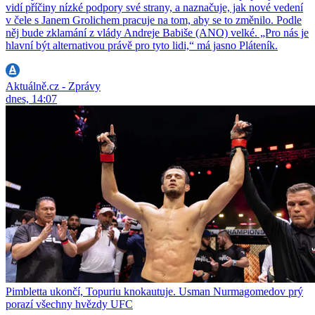
vidí příčiny nízké podpory své strany, a naznačuje, jak nové vedení
v čele s Janem Grolichem pracuje na tom, aby se to změnilo. Podle
něj bude zklamání z vlády Andreje Babiše (ANO) velké. „Pro nás je
hlavní být alternativou právě pro tyto lidi,“ má jasno Pláteník.
Aktuálně.cz - Zprávy
dnes, 14:07
Pimbletta ukončí, Topuriu knokautuje. Usman Nurmagomedov prý
porazí všechny hvězdy UFC