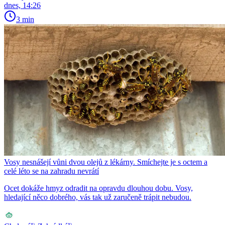
dnes, 14:26
3 min
Vosy nesnášejí vůni dvou olejů z lékárny. Smíchejte je s octem a
celé léto se na zahradu nevrátí
Ocet dokáže hmyz odradit na opravdu dlouhou dobu. Vosy,
hledající něco dobrého, vás tak už zaručeně trápit nebudou.