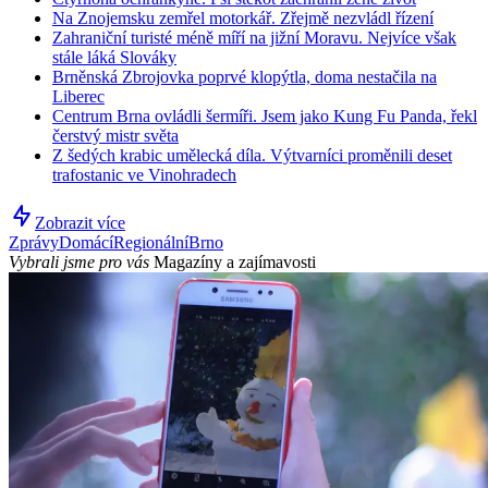
Na Znojemsku zemřel motorkář. Zřejmě nezvládl řízení
Zahraniční turisté méně míří na jižní Moravu. Nejvíce však
stále láká Slováky
Brněnská Zbrojovka poprvé klopýtla, doma nestačila na
Liberec
Centrum Brna ovládli šermíři. Jsem jako Kung Fu Panda, řekl
čerstvý mistr světa
Z šedých krabic umělecká díla. Výtvarníci proměnili deset
trafostanic ve Vinohradech
Zobrazit více
Zprávy
Domácí
Regionální
Brno
Vybrali jsme pro vás
Magazíny a zajímavosti