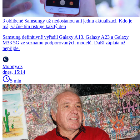
3 oblíbené Samsungy už nedostanou ani jednu aktualizaci. Kdo je
má, vážně tím riskuje každý den
Samsung definitivně vyřadil Galaxy A13, Galaxy A23 a Galaxy
M33 5G ze seznamu podporovaných modelů. Další záplata už
nepřijde.
Mobify.cz
dnes, 15:14
5 min