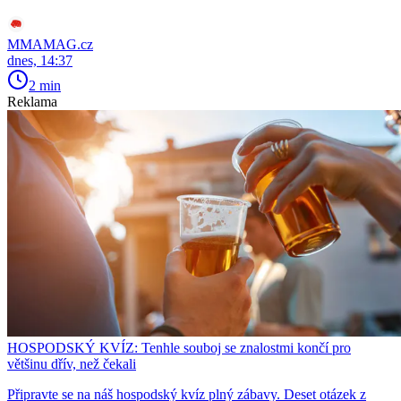
MMAMAG.cz
dnes, 14:37
2 min
Reklama
HOSPODSKÝ KVÍZ: Tenhle souboj se znalostmi končí pro
většinu dřív, než čekali
Připravte se na náš hospodský kvíz plný zábavy. Deset otázek z