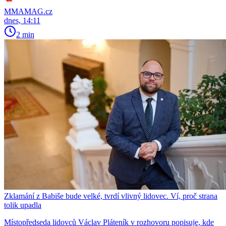
MMAMAG.cz
dnes, 14:11
2 min
Zklamání z Babiše bude velké, tvrdí vlivný lidovec. Ví, proč strana
tolik upadla
Místopředseda lidovců Václav Pláteník v rozhovoru popisuje, kde