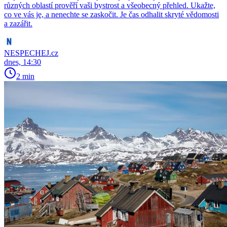
různých oblastí prověří vaši bystrost a všeobecný přehled. Ukažte,
co ve vás je, a nenechte se zaskočit. Je čas odhalit skryté vědomosti
a zazářit.
NESPECHEJ.cz
dnes, 14:30
2 min