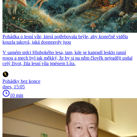
Pohádka o lesní víle, která potřebovala brýle, aby konečně viděla
kouzla taková, jaká doopravdy jsou
V samém srdci Hlubokého lesa, tam, kde se kapradí lesklo ranní
rosou a mech byl tak měkký, že by si na něm člověk nejraději ustlal
celý život, žila lesní víla jménem Líra.
Pohádky bez konce
dnes, 15:05
10 min