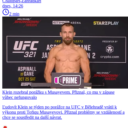
Chalupáři-Zahrádkáři
dnes, 14:26
2 min
Klein rozebral porážku s Musayevem. Přiznal, co mu v zápase
vůbec nefungovalo
Ľudovít Klein se týden po porážce na UFC v Bělehradě vrátil k
výkonu proti Tofiqu Musayevovi. Přiznal problémy se vzdáleností a
chce se soustředit na další návrat.