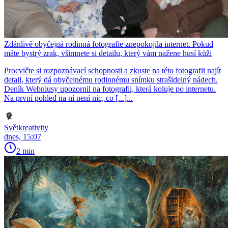
Zdánlivě obyčejná rodinná fotografie znepokojila internet. Pokud
máte bystrý zrak, všimnete si detailu, který vám nažene husí kůži
Procvičte si rozpoznávací schopnosti a zkuste na této fotografii najít
detail, který dá obyčejnému rodinnému snímku strašidelný nádech.
Deník Webniusy upozornil na fotografii, která koluje po internetu.
Na první pohled na ní není nic, co [...]...
Světkreativity
dnes, 15:07
2 min