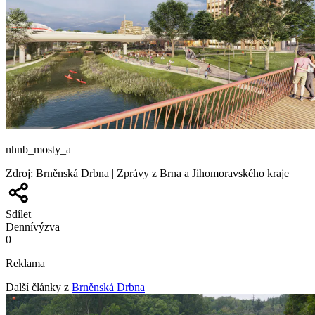
nhnb_mosty_a
Zdroj
:
Brněnská Drbna | Zprávy z Brna a Jihomoravského kraje
Sdílet
Denní
výzva
0
Reklama
Další články z
Brněnská Drbna