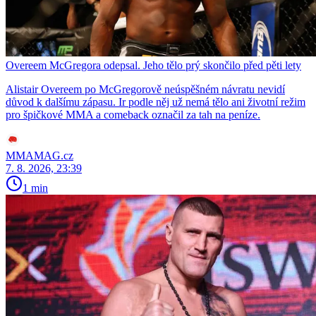
Overeem McGregora odepsal. Jeho tělo prý skončilo před pěti lety
Alistair Overeem po McGregorově neúspěšném návratu nevidí
důvod k dalšímu zápasu. Ir podle něj už nemá tělo ani životní režim
pro špičkové MMA a comeback označil za tah na peníze.
MMAMAG.cz
7. 8. 2026, 23:39
1 min