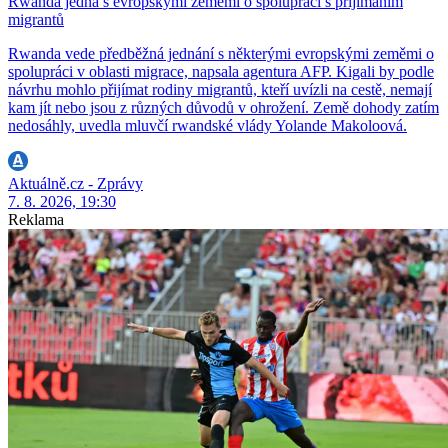
Rwanda jedná s evropskými zeměmi o spolupráci s přijímáním
migrantů
Rwanda vede předběžná jednání s některými evropskými zeměmi o
spolupráci v oblasti migrace, napsala agentura AFP. Kigali by podle
návrhu mohlo přijímat rodiny migrantů, kteří uvízli na cestě, nemají
kam jít nebo jsou z různých důvodů v ohrožení. Země dohody zatím
nedosáhly, uvedla mluvčí rwandské vlády Yolande Makoloová.
Aktuálně.cz - Zprávy
7. 8. 2026, 19:30
Reklama