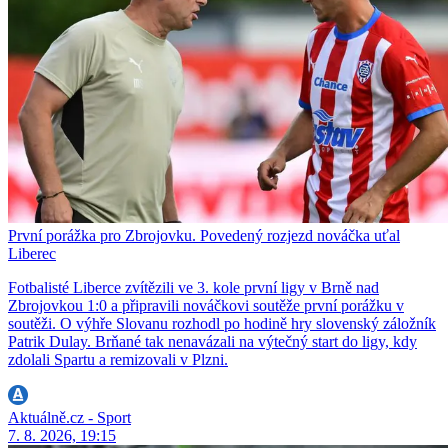
První porážka pro Zbrojovku. Povedený rozjezd nováčka uťal
Liberec
Fotbalisté Liberce zvítězili ve 3. kole první ligy v Brně nad
Zbrojovkou 1:0 a připravili nováčkovi soutěže první porážku v
soutěži. O výhře Slovanu rozhodl po hodině hry slovenský záložník
Patrik Dulay. Brňané tak nenavázali na výtečný start do ligy, kdy
zdolali Spartu a remizovali v Plzni.
Aktuálně.cz - Sport
7. 8. 2026, 19:15