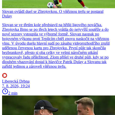
Slovan ovládl duel se Zbrojovkou. O vítěznou trefu se postaral
Dulay
Slovan se ve třetím kole představil na hřišti ligového nováčka.
Zbrojovka Brno se po třech letech vrátila do nejvyšší soutěže a do
nové sezony vstoupila ve výborné formě. Slovan naopak po
bojovném výkonu proti Teplicím chtěl znovu naskočit na vítěznou
vlnu. V úvodu duelu hlavní sudí po zásahu videorozhodčího zrušil
udělenou červenou kartu pro Zbrojovku. První půle tak skončila
bezbrankově, přesto si oba celky ve velmi náročném utkání
vypracovaly řadu příležitostí. Zlom přišel ve druhé půli, kdy se po
dlouhém vhazování dostal k hlavičce Patrik Dulay a Slovanu tak
zařídil jedinou a zároveň vítěznou trefu.
Liberecká Drbna
7. 8. 2026, 19:24
2 min