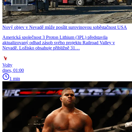
Nový objev v Nevadě může posílit surovinovou soběstačnost USA
Americká společnost 3 Proton Lithium (3PL) představila
aktualizovaný odhad zásob svého projektu Railroad Valley v
Nevadě. Ložisko obsahuje přibližně 31…
Volty
dnes, 01:00
1 min