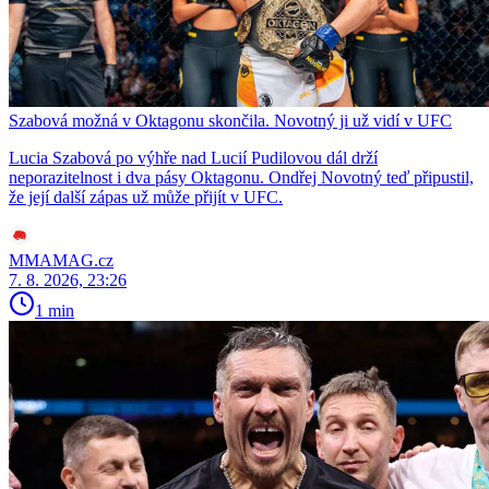
Szabová možná v Oktagonu skončila. Novotný ji už vidí v UFC
Lucia Szabová po výhře nad Lucií Pudilovou dál drží
neporazitelnost i dva pásy Oktagonu. Ondřej Novotný teď připustil,
že její další zápas už může přijít v UFC.
MMAMAG.cz
7. 8. 2026, 23:26
1 min