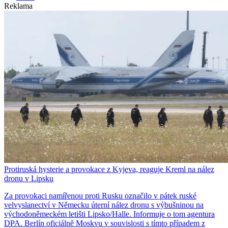
Reklama
Protiruská hysterie a provokace z Kyjeva, reaguje Kreml na nález
dronu v Lipsku
Za provokaci namířenou proti Rusku označilo v pátek ruské
velvyslanectví v Německu úterní nález dronu s výbušninou na
východoněmeckém letišti Lipsko/Halle. Informuje o tom agentura
DPA. Berlín oficiálně Moskvu v souvislosti s tímto případem z