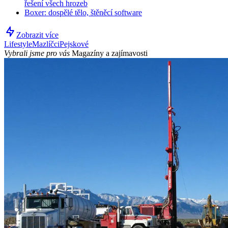
řešení všech hrozeb
Boxer: dospělé tělo, štěněcí software
Zobrazit více
Lifestyle
Mazlíčci
Pejskové
Vybrali jsme pro vás
Magazíny a zajímavosti