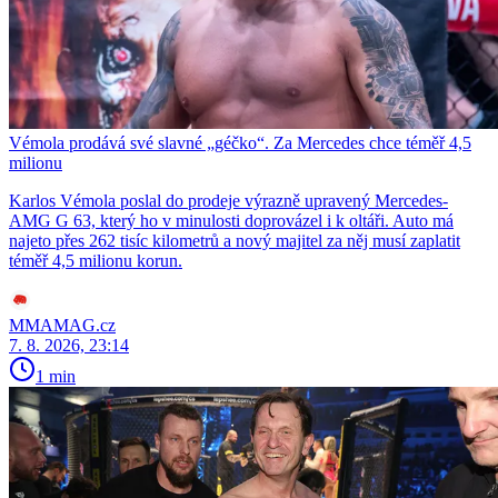
Vémola prodává své slavné „géčko“. Za Mercedes chce téměř 4,5
milionu
Karlos Vémola poslal do prodeje výrazně upravený Mercedes-
AMG G 63, který ho v minulosti doprovázel i k oltáři. Auto má
najeto přes 262 tisíc kilometrů a nový majitel za něj musí zaplatit
téměř 4,5 milionu korun.
MMAMAG.cz
7. 8. 2026, 23:14
1 min