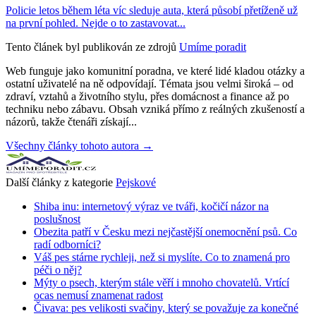
Policie letos během léta víc sleduje auta, která působí přetíženě už
na první pohled. Nejde o to zastavovat...
Tento článek byl publikován ze zdrojů
Umíme poradit
Web funguje jako komunitní poradna, ve které lidé kladou otázky a
ostatní uživatelé na ně odpovídají. Témata jsou velmi široká – od
zdraví, vztahů a životního stylu, přes domácnost a finance až po
techniku nebo zábavu. Obsah vzniká přímo z reálných zkušeností a
názorů, takže čtenáři získají...
Všechny články tohoto autora →
Další články z kategorie
Pejskové
Shiba inu: internetový výraz ve tváři, kočičí názor na
poslušnost
Obezita patří v Česku mezi nejčastější onemocnění psů. Co
radí odborníci?
Váš pes stárne rychleji, než si myslíte. Co to znamená pro
péči o něj?
Mýty o psech, kterým stále věří i mnoho chovatelů. Vrtící
ocas nemusí znamenat radost
Čivava: pes velikosti svačiny, který se považuje za konečné