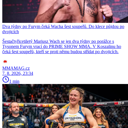
Dva týdny po Furym čeká Wacha šest soupeřů. Do klece půjdou po
dvojicích
Šestačtyřicetiletý Mariusz Wach se jen dva týdny po porážce s
Tysonem Furym vrací do PRIME SHOW MMA. V Koszalinu ho
čeká šest soupeřů, kteří se proti němu budou střídat po dvojicích.
MMAMAG.cz
7. 8. 2026, 23:34
1 min