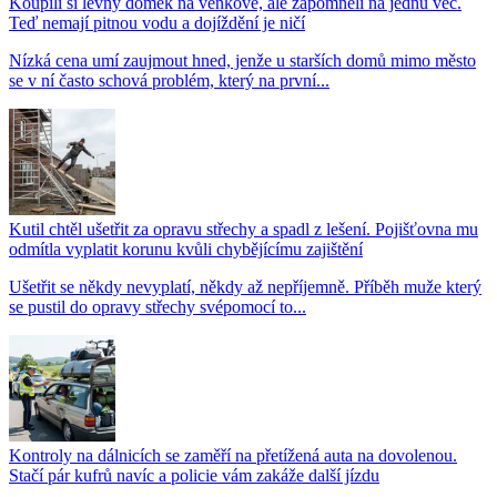
Koupili si levný domek na venkově, ale zapomněli na jednu věc.
Teď nemají pitnou vodu a dojíždění je ničí
Nízká cena umí zaujmout hned, jenže u starších domů mimo město
se v ní často schová problém, který na první...
Kutil chtěl ušetřit za opravu střechy a spadl z lešení. Pojišťovna mu
odmítla vyplatit korunu kvůli chybějícímu zajištění
Ušetřit se někdy nevyplatí, někdy až nepříjemně. Příběh muže který
se pustil do opravy střechy svépomocí to...
Kontroly na dálnicích se zaměří na přetížená auta na dovolenou.
Stačí pár kufrů navíc a policie vám zakáže další jízdu