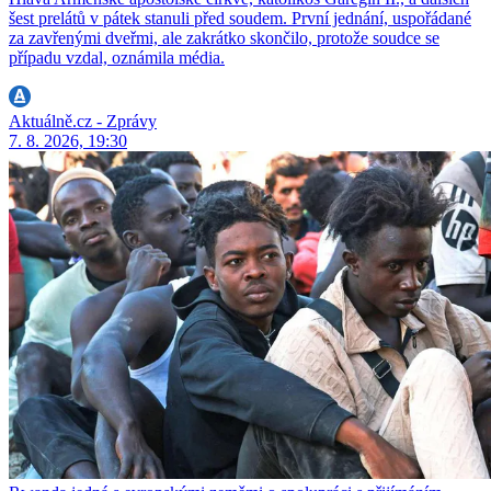
šest prelátů v pátek stanuli před soudem. První jednání, uspořádané
za zavřenými dveřmi, ale zakrátko skončilo, protože soudce se
případu vzdal, oznámila média.
Aktuálně.cz - Zprávy
7. 8. 2026, 19:30