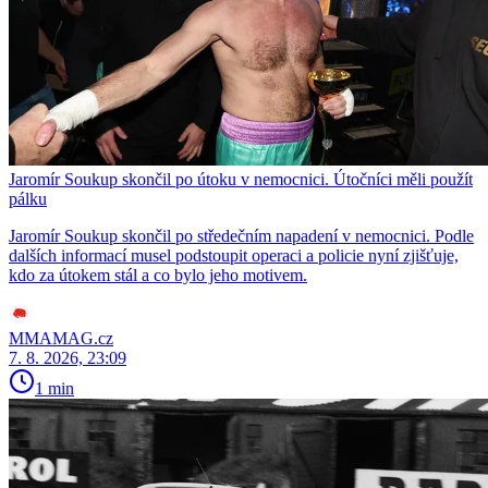
Jaromír Soukup skončil po útoku v nemocnici. Útočníci měli použít
pálku
Jaromír Soukup skončil po středečním napadení v nemocnici. Podle
dalších informací musel podstoupit operaci a policie nyní zjišťuje,
kdo za útokem stál a co bylo jeho motivem.
MMAMAG.cz
7. 8. 2026, 23:09
1 min