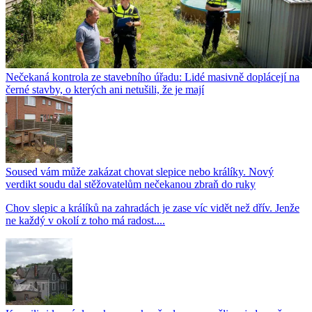
Nečekaná kontrola ze stavebního úřadu: Lidé masivně doplácejí na
černé stavby, o kterých ani netušili, že je mají
Soused vám může zakázat chovat slepice nebo králíky. Nový
verdikt soudu dal stěžovatelům nečekanou zbraň do ruky
Chov slepic a králíků na zahradách je zase víc vidět než dřív. Jenže
ne každý v okolí z toho má radost....