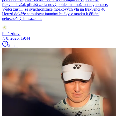
frekvenci však přináší zcela nový pohled na možnost regenerace.
Vědci zjistili, že synchronizace mozkových vln na frekvenci 40
Hertzů dokáže stimulovat imunitní buňky v mozku k čištění
nebezpečných usazenin.
Plné zdraví
7. 8. 2026, 19:44
2 min