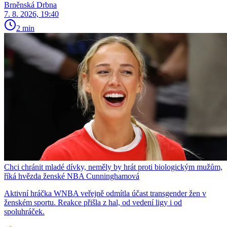
Brněnská Drbna
7. 8. 2026, 19:40
2 min
Chci chránit mladé dívky, neměly by hrát proti biologickým mužům,
říká hvězda ženské NBA Cunninghamová
Aktivní hráčka WNBA veřejně odmítla účast transgender žen v
ženském sportu. Reakce přišla z hal, od vedení ligy i od
spoluhráček.