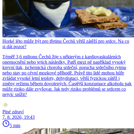
Horké léto může být pro třetinu Čechů větší zátěží pro srdce. Na co
si dát pozor?
Téměř 3,6 milionu Čechů žije s některým z kardiovaskulárních
onemocnění nebo jejich následky. Patří mezi ně například vysoký
krevní tlak, ischemická choroba srdeční, porucha srdečního rytmu
nebo stav po cévní mozkové příhodě. Právě tito lidé mohou hůře
zvládat vysoké letní teploty, dehydrataci, větší fyzickou zátěž i
změny režimu během dovolených. Častější konzumace alkoholu pak
může riziko dále zvyšovat. Jak tedy riziko problémů se srdcem co
nejvíc snížit?
Plné zdraví
7. 8. 2026, 19:43
5 min