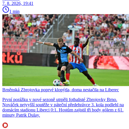
7. 8. 2026, 19:41
1 min
Brněnská Zbrojovka poprvé klopýtla, doma nestačila na Liberec
První porážku v nové sezoně utrpěli fotbalisté Zbrojovky Brno.
Nováček nejvyšší soutěže v páteční předehrávce 3. kola podlehl na
domácím stadionu Liberci 0:1. Hostům zajistil tři body gólem z 61.
minuty Patrik Dulay.