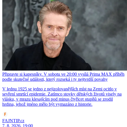
Připravte si kapesníky. V sobotu ve 20:00 vysílá Prima MAX příběh
podle skutečné události, který rozseká i ty nejtvrdší povahy
V lednu 1925 se jedno z nejizolovanějších míst na Zemi ocitlo v
sevření smrtící epidemie. Zatímco stovky dětských životů visely na
vlásku, v mrazu klesajícím pod minus čtyřicet stupňů se zrodil
hrdina, jehož jméno mělo být vymazáno z historie.
FAJNTIP.cz
7. 8. 2026, 19:00