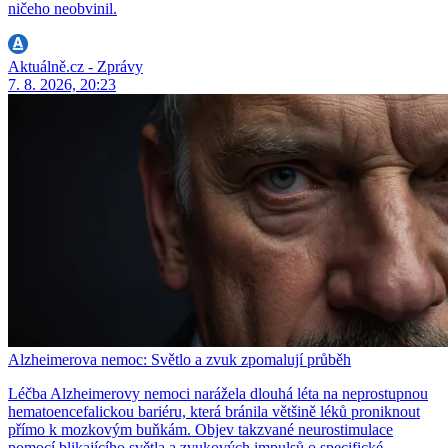
ničeho neobvinil.
Aktuálně.cz - Zprávy
7. 8. 2026, 20:23
Alzheimerova nemoc: Světlo a zvuk zpomalují průběh
Léčba Alzheimerovy nemoci narážela dlouhá léta na neprostupnou
hematoencefalickou bariéru, která bránila většině léků proniknout
přímo k mozkovým buňkám. Objev takzvané neurostimulace
pomocí blikajícího světla a zvukových impulsů o specifické