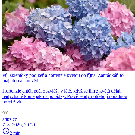
Půl skleničky pod keř a hortenzie kvetou do října. Zahrádkáři to
mají doma a nevědí
Hortenzie chtějí péči obzvlášť v létě, když se jim z květů dělají
nadýchané koule jako z pohádky. Právě tehdy potřebují pořádnou
porci živin.
adbz.cz
7. 8. 2026, 20:50
2 min