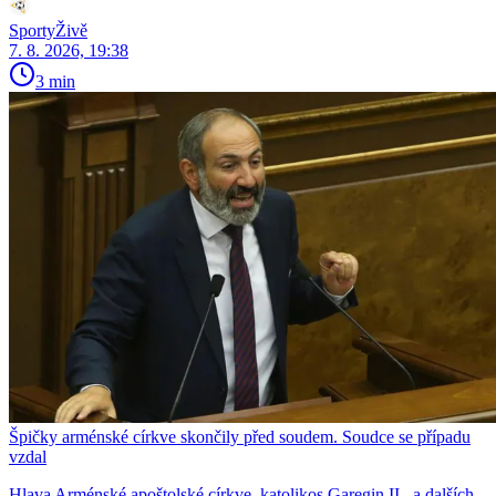
SportyŽivě
7. 8. 2026, 19:38
3 min
Špičky arménské církve skončily před soudem. Soudce se případu
vzdal
Hlava Arménské apoštolské církve, katolikos Garegin II., a dalších