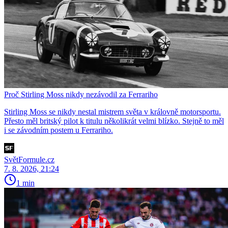
Proč Stirling Moss nikdy nezávodil za Ferrariho
Stirling Moss se nikdy nestal mistrem světa v královně motorsportu.
Přesto měl britský pilot k titulu několikrát velmi blízko. Stejně to měl
i se závodním postem u Ferrariho.
SvětFormule.cz
7. 8. 2026, 21:24
1 min