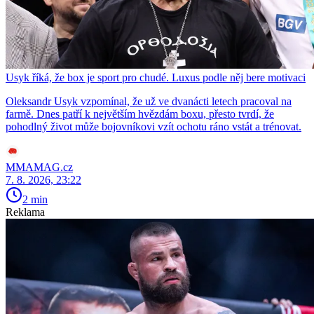
Usyk říká, že box je sport pro chudé. Luxus podle něj bere motivaci
Oleksandr Usyk vzpomínal, že už ve dvanácti letech pracoval na
farmě. Dnes patří k největším hvězdám boxu, přesto tvrdí, že
pohodlný život může bojovníkovi vzít ochotu ráno vstát a trénovat.
MMAMAG.cz
7. 8. 2026, 23:22
2 min
Reklama