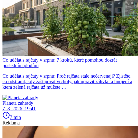
Co udělat s rajčaty v srpnu: 7 kroků, které pomohou dozrát
posledním plodům
Co udělat s rajčaty v srpnu: Proč rajčata stále nečervenají? Zjistěte,
co odstranit, kdy zaštipovat vrcholy, jak upravit zálivku a hnojení a
která zelená rajčata už můžete …
Planeta zahrady
7. 8. 2026, 19:41
7 min
Reklama