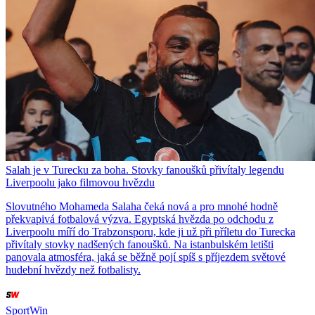
Salah je v Turecku za boha. Stovky fanoušků přivítaly legendu
Liverpoolu jako filmovou hvězdu
Slovutného Mohameda Salaha čeká nová a pro mnohé hodně
překvapivá fotbalová výzva. Egyptská hvězda po odchodu z
Liverpoolu míří do Trabzonsporu, kde ji už při příletu do Turecka
přivítaly stovky nadšených fanoušků. Na istanbulském letišti
panovala atmosféra, jaká se běžně pojí spíš s příjezdem světové
hudební hvězdy než fotbalisty.
SportWin