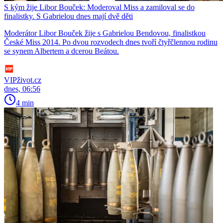
S kým žije Libor Bouček: Moderoval Miss a zamiloval se do
finalistky. S Gabrielou dnes mají dvě děti
Moderátor Libor Bouček žije s Gabrielou Bendovou, finalistkou
České Miss 2014. Po dvou rozvodech dnes tvoří čtyřčlennou rodinu
se synem Albertem a dcerou Beátou.
VIPživot.cz
dnes, 06:56
4 min