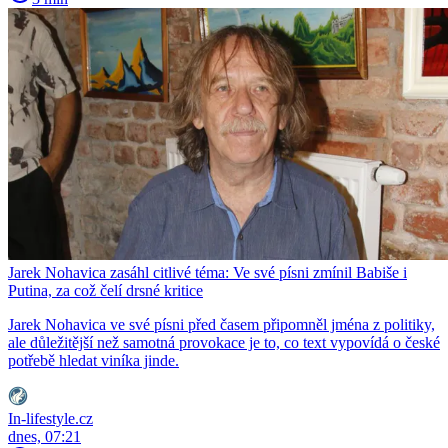
Jarek Nohavica zasáhl citlivé téma: Ve své písni zmínil Babiše i
Putina, za což čelí drsné kritice
Jarek Nohavica ve své písni před časem připomněl jména z politiky,
ale důležitější než samotná provokace je to, co text vypovídá o české
potřebě hledat viníka jinde.
In-lifestyle.cz
dnes, 07:21