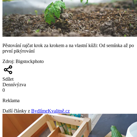
Pěstování rajčat krok za krokem a na vlastní kůži: Od semínka až po
první pikýrování
Zdroj
:
Bigstockphoto
Sdílet
Denní
výzva
0
Reklama
Další články z
BydlímeKvalitně.cz