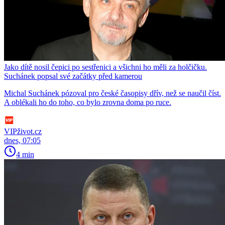
Jako dítě nosil čepici po sestřenici a všichni ho měli za holčičku.
Suchánek popsal své začátky před kamerou
Michal Suchánek pózoval pro české časopisy dřív, než se naučil číst.
A oblékali ho do toho, co bylo zrovna doma po ruce.
VIPživot.cz
dnes, 07:05
4 min