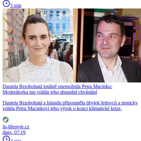
3 min
Daniela Brzobohatá totálně znemožnila Petra Macinku:
Moderátorka mu vrátila jeho absurdní chvástání
Daniela Brzobohatá z Islandu připomněla úbytek ledovců a ironicky
vrátila Petru Macinkovi jeho výrok o konci klimatické krize.
In-lifestyle.cz
dnes, 07:19