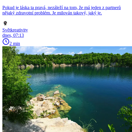
Pokud je láska ta pravá, nezáleží na tom, že má jeden z partnerů
nějaký zdravotní problém. Je milován takový, jaký je.
Světkreativity
dnes, 07:13
2 min