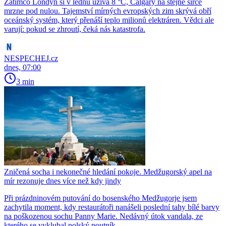
Zatímco Londýn si v lednu užívá 8 °C, Calgary na stejné šířce
mrzne pod nulou. Tajemství mírných evropských zim skrývá obří
oceánský systém, který přenáší teplo milionů elektráren. Vědci ale
varují: pokud se zhroutí, čeká nás katastrofa.
NESPECHEJ.cz
dnes, 07:00
3 min
Zničená socha i nekonečné hledání pokoje. Medžugorský apel na
mír rezonuje dnes více než kdy jindy
Při prázdninovém putování do bosenského Medžugorje jsem
zachytila moment, kdy restaurátoři nanášeli poslední tahy bílé barvy
na poškozenou sochu Panny Marie. Nedávný útok vandala, ze
kterého se vyklubal polský poutník…