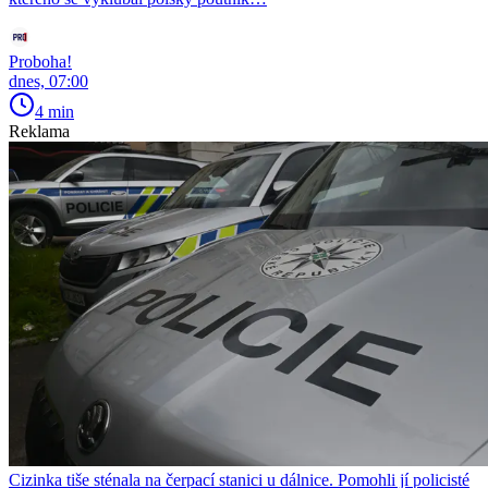
Proboha!
dnes, 07:00
4 min
Reklama
Cizinka tiše sténala na čerpací stanici u dálnice. Pomohli jí policisté