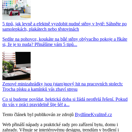
5 tipů, jak levně a efektně vyzdobit nudné stěny v bytě: Sáhněte po
samolepkách, plakátech nebo těstovinách
Sedíte na pohovce, koukáte na bílé stěny obývacího pokoje a říkáte
si, že je to nuda? Přinášíme vám 5 tipů...
Zenové minizahrádky jsou (staro)nový hit na pracovních stolech:
Trocha písku a kamínků vás zbaví stresu
Co si budeme povídat, hektická doba si žádá neotřelá řešení. Pokud
do vás v práci pravidelně šije šéf a...
Tento článek byl publikován ze zdrojů
BydlímeKvalitně.cz
Web přináší nápady a praktické rady pro zařízení bytu, domu i
zahrady. Věnuje se interiérovému designu, trendům v bydlení i