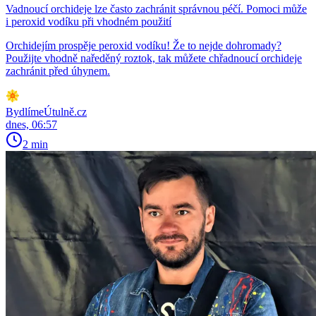
Vadnoucí orchideje lze často zachránit správnou péčí. Pomoci může
i peroxid vodíku při vhodném použití
Orchidejím prospěje peroxid vodíku! Že to nejde dohromady?
Použijte vhodně naředěný roztok, tak můžete chřadnoucí orchideje
zachránit před úhynem.
BydlímeÚtulně.cz
dnes, 06:57
2 min