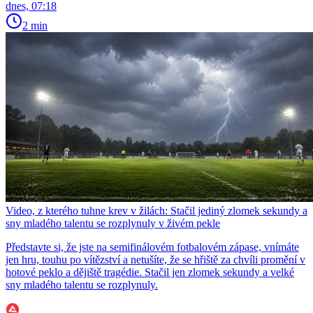
dnes, 07:18
2 min
Video, z kterého tuhne krev v žilách: Stačil jediný zlomek sekundy a
sny mladého talentu se rozplynuly v živém pekle
Představte si, že jste na semifinálovém fotbalovém zápase, vnímáte
jen hru, touhu po vítězství a netušíte, že se hřiště za chvíli promění v
hotové peklo a dějiště tragédie. Stačil jen zlomek sekundy a velké
sny mladého talentu se rozplynuly.