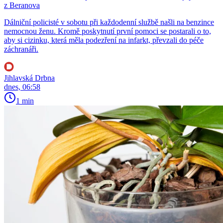
z Beranova
Dálniční policisté v sobotu při každodenní službě našli na benzince
nemocnou ženu. Kromě poskytnutí první pomoci se postarali o to,
aby si cizinku, která měla podezření na infarkt, převzali do péče
záchranáři.
Jihlavská Drbna
dnes, 06:58
1 min