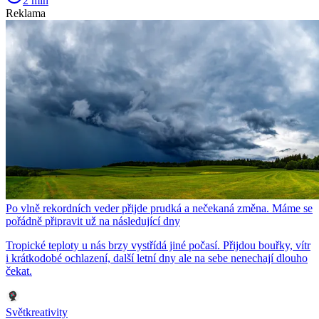
2 min
Reklama
Po vlně rekordních veder přijde prudká a nečekaná změna. Máme se
pořádně připravit už na následující dny
Tropické teploty u nás brzy vystřídá jiné počasí. Přijdou bouřky, vítr
i krátkodobé ochlazení, další letní dny ale na sebe nenechají dlouho
čekat.
Světkreativity