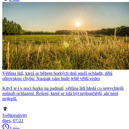
Většina lidí, která se během horkých dnů snaží ochladit, dělá
obrovskou chybu: Naopak vám bude ještě větší vedro
Když je i v noci horko na padnutí, většina lidí hledá co nejrychlejší
způsob ochlazení. Řešení, které se zdá být nejlogičtější, ale není
nejlepší.
Světkreativity
dnes, 07:22
3 min