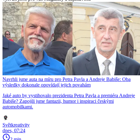
Navrhli jsme auta na míru pro Petra Pavla a Andreje Babiše: Oba
výsledky dokonale opovídají jejich povahám
Jaké auto by vystihovalo prezidenta Petra Pavla a premiéra Andreje
Babiše? Zapojili jsme fantazii, humor i inspiraci českými
automobilkami.
Světkreativity
dnes, 07:24
2 min