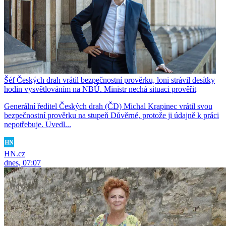
Šéf Českých drah vrátil bezpečnostní prověrku, loni strávil desítky
hodin vysvětlováním na NBÚ. Ministr nechá situaci prověřit
Generální ředitel Českých drah (ČD) Michal Krapinec vrátil svou
bezpečnostní prověrku na stupeň Důvěrné, protože ji údajně k práci
nepotřebuje. Uvedl...
HN.cz
dnes, 07:07