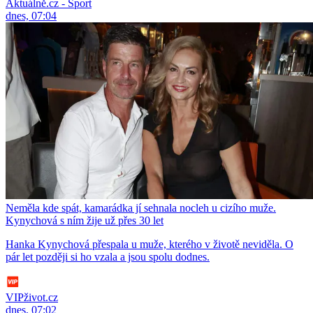
Aktuálně.cz - Sport
dnes, 07:04
Neměla kde spát, kamarádka jí sehnala nocleh u cizího muže.
Kynychová s ním žije už přes 30 let
Hanka Kynychová přespala u muže, kterého v životě neviděla. O
pár let později si ho vzala a jsou spolu dodnes.
VIPživot.cz
dnes, 07:02