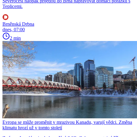
Severočeši naopak přijedou do Brna napravovat domácí porážku s
Teplicemi.
Brněnská Drbna
dnes, 07:00
2 min
Evropa se může proměnit v mrazivou Kanadu, varují vědci. Změna
klimatu hrozí už v tomto století