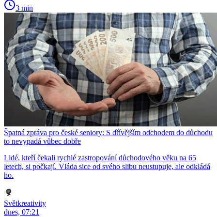
3 min
Špatná zpráva pro české seniory: S dřívějším odchodem do důchodu
to nevypadá vůbec dobře
Lidé, kteří čekali rychlé zastropování důchodového věku na 65
letech, si počkají. Vláda sice od svého slibu neustupuje, ale odkládá
ho.
Světkreativity
dnes, 07:21