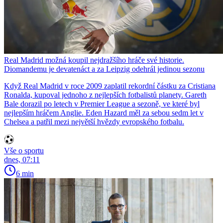
Real Madrid možná koupil nejdražšího hráče své historie.
Diomandemu je devatenáct a za Leipzig odehrál jedinou sezonu
Když Real Madrid v roce 2009 zaplatil rekordní částku za Cristiana
Ronalda, kupoval jednoho z nejlepších fotbalistů planety. Gareth
Bale dorazil po letech v Premier League a sezoně, ve které byl
nejlepším hráčem Anglie. Eden Hazard měl za sebou sedm let v
Chelsea a patřil mezi největší hvězdy evropského fotbalu.
Vše o sportu
dnes, 07:11
6 min