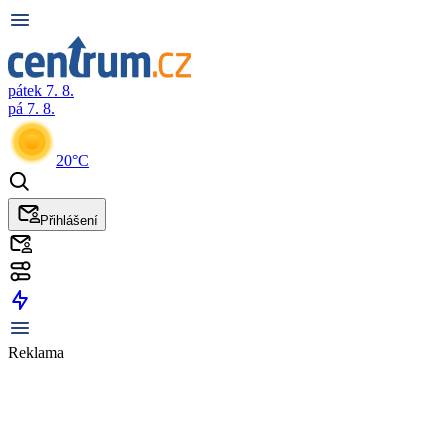
pátek 7. 8.
pá 7. 8.
20°C
Přihlášení
Reklama