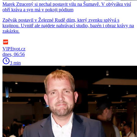
Marek Ztracený si nechal postavit vilu na Šumavě. V obýváku visí
obří kráva a syn má v pokoji pódium
Zpěvák postavil v Železné Rudě dům, který zvenku splývá s
krajinou. Uvnitř ale najdete nahrávací studio, bazén i obraz krávy na
zakázku.
VIPživot.cz
dnes, 06:56
3 min