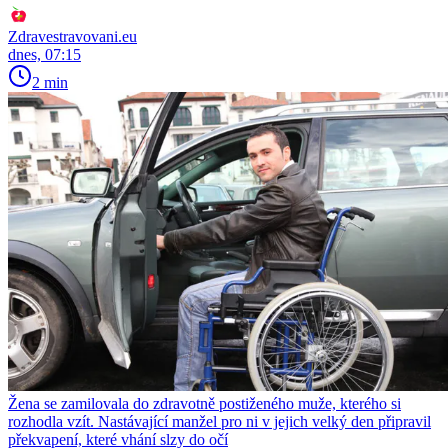
Zdravestravovani.eu
dnes, 07:15
2 min
Žena se zamilovala do zdravotně postiženého muže, kterého si
rozhodla vzít. Nastávající manžel pro ni v jejich velký den připravil
překvapení, které vhání slzy do očí