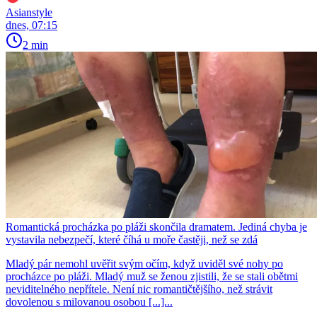
Asianstyle
dnes, 07:15
2 min
Romantická procházka po pláži skončila dramatem. Jediná chyba je
vystavila nebezpečí, které číhá u moře častěji, než se zdá
Mladý pár nemohl uvěřit svým očím, když uviděl své nohy po
procházce po pláži. Mladý muž se ženou zjistili, že se stali obětmi
neviditelného nepřítele. Není nic romantičtějšího, než strávit
dovolenou s milovanou osobou [...]...