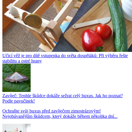
Učicí věž je pro dítě vstupenka do světa dospěláků: Při výběru řešte
stabilitu a ostré hrany
Zavíječ: Tenhle škůdce dokáže sežrat celý buxus. Jak ho poznat?
Podle pavučinek!
Ochraňte svůj buxus před zavíječem zimostrázovým!
Nejobávanějším škůdcem, který dokáže během několika dní...