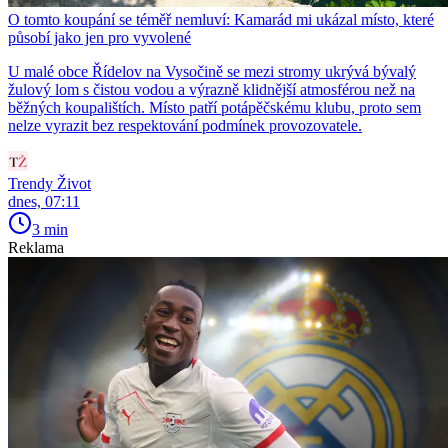
O tomto koupání se téměř nemluví: Kamarád mi ukázal místo, které
působí jako jen pro vyvolené
U malé obce Řídelov na Vysočině se mezi stromy ukrývá bývalý
žulový lom s čistou vodou a výrazně klidnější atmosférou než na
běžných koupalištích. Místo patří potápěčskému klubu, proto sem
nelze vyrazit bez respektování podmínek provozovatele.
Trendy Život
dnes, 07:11
3 min
Reklama