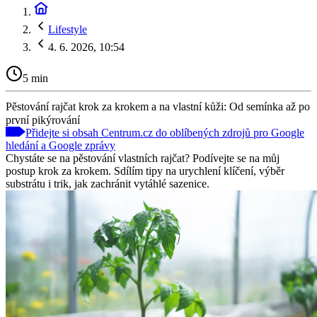
Lifestyle
4. 6. 2026, 10:54
5 min
Pěstování rajčat krok za krokem a na vlastní kůži: Od semínka až po
první pikýrování
Přidejte si obsah Centrum.cz do oblíbených zdrojů pro Google
hledání a Google zprávy
Chystáte se na pěstování vlastních rajčat? Podívejte se na můj
postup krok za krokem. Sdílím tipy na urychlení klíčení, výběr
substrátu i trik, jak zachránit vytáhlé sazenice.