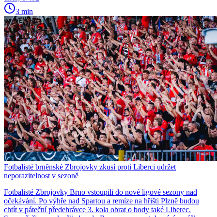
3 min
Fotbalisté brněnské Zbrojovky zkusí proti Liberci udržet
neporazitelnost v sezoně
Fotbalisté Zbrojovky Brno vstoupili do nové ligové sezony nad
očekávání. Po výhře nad Spartou a remíze na hřišti Plzně budou
chtít v páteční předehrávce 3. kola obrat o body také Liberec.