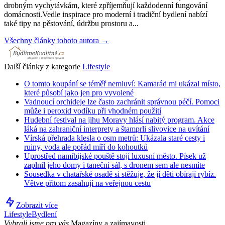
drobným vychytávkám, které zpříjemňují každodenní fungování
domácnosti.Vedle inspirace pro moderní i tradiční bydlení nabízí
také tipy na pěstování, údržbu prostoru a...
Všechny články tohoto autora →
Další články z kategorie
Lifestyle
O tomto koupání se téměř nemluví: Kamarád mi ukázal místo,
které působí jako jen pro vyvolené
Vadnoucí orchideje lze často zachránit správnou péčí. Pomoci
může i peroxid vodíku při vhodném použití
Hudební festival na jihu Moravy hlásí nabitý program. Akce
láká na zahraniční interprety a štamprli slivovice na uvítání
Vírská přehrada klesla o osm metrů: Ukázala staré cesty i
ruiny, voda ale pořád míří do kohoutků
Uprostřed namibijské pouště stojí luxusní město. Písek už
zaplnil jeho domy i taneční sál, s dronem sem ale nesmíte
Sousedka v chatařské osadě si stěžuje, že jí děti obírají rybíz.
Větve přitom zasahují na veřejnou cestu
Zobrazit více
Lifestyle
Bydlení
Vybrali jsme pro vás
Magazíny a zajímavosti