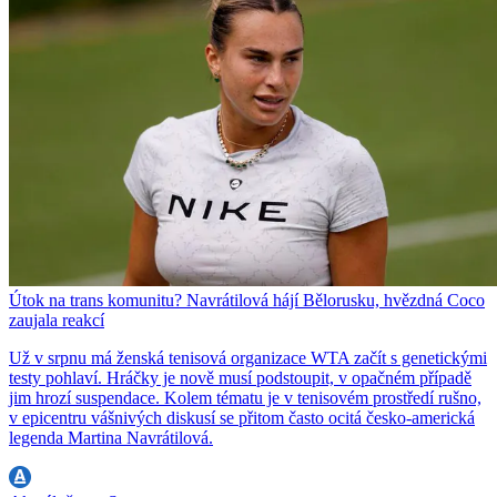
Útok na trans komunitu? Navrátilová hájí Bělorusku, hvězdná Coco
zaujala reakcí
Už v srpnu má ženská tenisová organizace WTA začít s genetickými
testy pohlaví. Hráčky je nově musí podstoupit, v opačném případě
jim hrozí suspendace. Kolem tématu je v tenisovém prostředí rušno,
v epicentru vášnivých diskusí se přitom často ocitá česko-americká
legenda Martina Navrátilová.