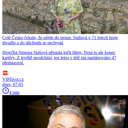
Celé Česko čekalo, že půjde do penze. Stašová v 71 letech hraje
divadlo a do důchodu se nechystá
Herečka Simona Stašová přestala točit filmy. Není to ale konec
kariéry. Z jeviště neodchází, jen letos v létě má naplánováno 47
představení.
VIPživot.cz
dnes, 07:05
4 min