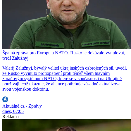
Špatná zpráva pro Evropu a NATO. Rusko je dokázalo vynulovat,
tvrdí Zalužnyj
Valerij Zalužnyj, bývalý velitel ukrajinských ozbrojených sil, uvedl,
že Rusko vyvinulo protiopatření proti téměř všem hlavním
zbraňovým systémům NATO, které se v současnosti na Ukrajině
používají, což ukazuje, že aliance potřebuje zásadně aktualizovat
svou vojenskou doktrínu.
Aktuálně.cz - Zprávy
dnes, 07:05
Reklama