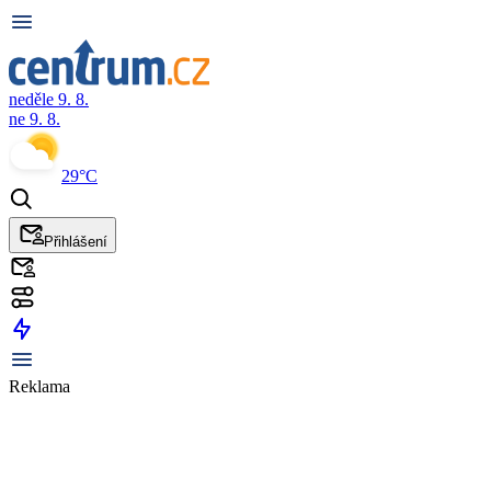
neděle 9. 8.
ne 9. 8.
29°C
Přihlášení
Reklama