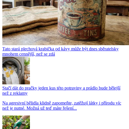
Tato stará plechová krabička od kávy může být dnes sběratelsky
mnohem cennější, než se zdá
Stačí dát do pračky jeden kus této potraviny a prádlo bude bělejší
než z reklamy
Na agresivní bělidla klidně zapomeňte, zatěžují látky i přírodu víc
než je nutné. Možná už teď máte řešení...