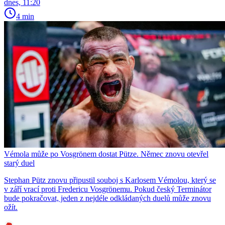
dnes, 11:20
4 min
Vémola může po Vosgrönem dostat Pütze. Němec znovu otevřel
starý duel
Stephan Pütz znovu připustil souboj s Karlosem Vémolou, který se
v září vrací proti Fredericu Vosgrönemu. Pokud český Terminátor
bude pokračovat, jeden z nejdéle odkládaných duelů může znovu
ožít.