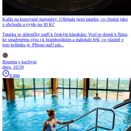
Kašlu na kupované majonézy. Ušlehala jsem tatarku, co chutná jako
z obchodu a vyjde na 30 Kč
Tatarka ze skleničky patří k českým klasikám. Vozí se domů k řízku,
ke smaženému sýru i k bramborákům a málokdo řeší, co vlastně v
tom kelímku je. Přitom stačí pár...
Bruneta v kuchyni
dnes, 10:59
4 min