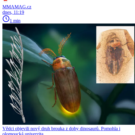
MMAMAG.cz
dnes, 11:19
1 min
Vědci objevili nový druh brouka z doby dinosaurů. Pomohla i
olomoucká univerzita