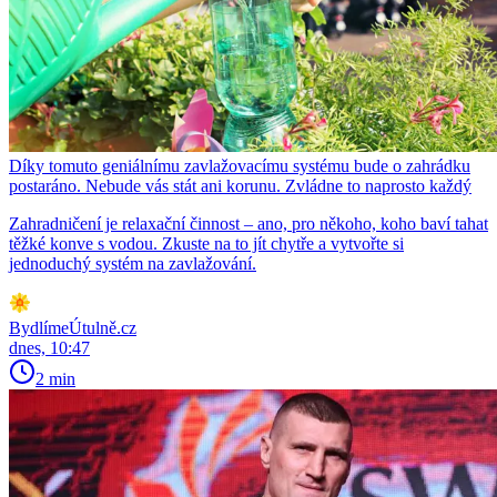
Díky tomuto geniálnímu zavlažovacímu systému bude o zahrádku
postaráno. Nebude vás stát ani korunu. Zvládne to naprosto každý
Zahradničení je relaxační činnost – ano, pro někoho, koho baví tahat
těžké konve s vodou. Zkuste na to jít chytře a vytvořte si
jednoduchý systém na zavlažování.
BydlímeÚtulně.cz
dnes, 10:47
2 min