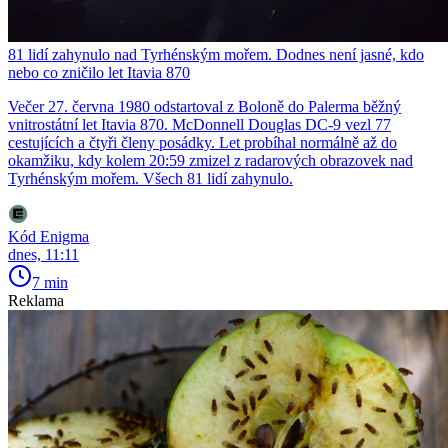
81 lidí zahynulo nad Tyrhénským mořem. Dodnes není jasné, kdo
nebo co zničilo let Itavia 870
Večer 27. června 1980 odstartoval z Boloně do Palerma běžný
vnitrostátní let Itavia 870. McDonnell Douglas DC-9 vezl 77
cestujících a čtyři členy posádky. Let probíhal normálně až do
okamžiku, kdy kolem 20:59 zmizel z radarových obrazovek nad
Tyrhénským mořem. Všech 81 lidí zahynulo.
Kód Enigma
dnes, 11:11
7 min
Reklama