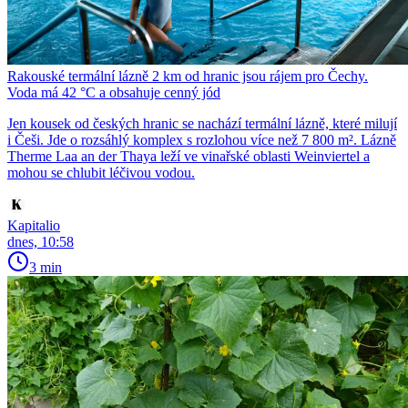
Rakouské termální lázně 2 km od hranic jsou rájem pro Čechy.
Voda má 42 °C a obsahuje cenný jód
Jen kousek od českých hranic se nachází termální lázně, které milují
i Češi. Jde o rozsáhlý komplex s rozlohou více než 7 800 m². Lázně
Therme Laa an der Thaya leží ve vinařské oblasti Weinviertel a
mohou se chlubit léčivou vodou.
Kapitalio
dnes, 10:58
3 min