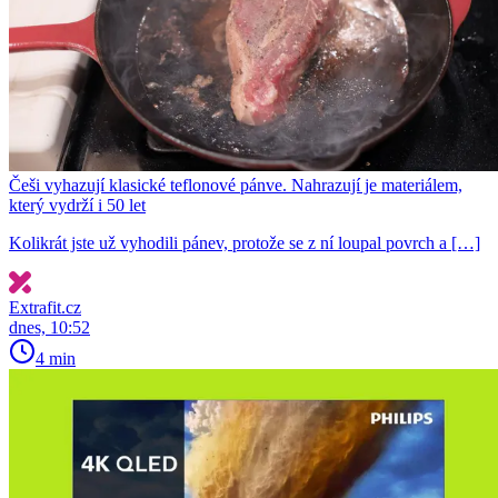
Češi vyhazují klasické teflonové pánve. Nahrazují je materiálem,
který vydrží i 50 let
Kolikrát jste už vyhodili pánev, protože se z ní loupal povrch a […]
Extrafit.cz
dnes, 10:52
4 min