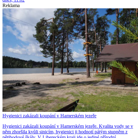
Reklama
Hygienici zakázali koupání v Hamerském jezeře
Hygienici zakázali koupání v Hamerském jezeře. Kvalita vody se v
něm zhoršila kvůli sinicím, hygienici ji hodnotí pátým stupněm z
pětibodové škály. V Libereckém kraji jde o jediné přírodní