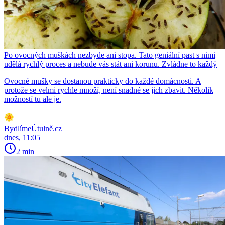
Po ovocných muškách nezbyde ani stopa. Tato geniální past s nimi
udělá rychlý proces a nebude vás stát ani korunu. Zvládne to každý
Ovocné mušky se dostanou prakticky do každé domácnosti. A
protože se velmi rychle množí, není snadné se jich zbavit. Několik
možností tu ale je.
BydlímeÚtulně.cz
dnes, 11:05
2 min