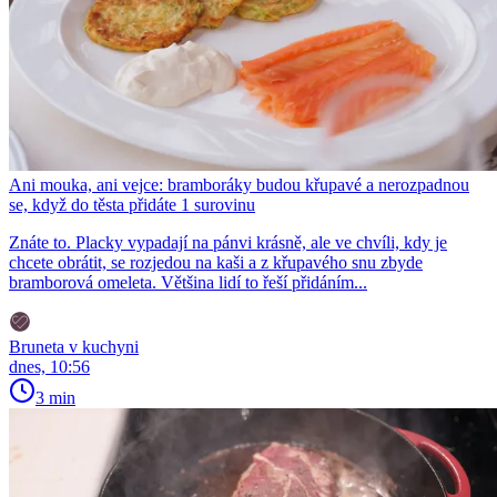
Ani mouka, ani vejce: bramboráky budou křupavé a nerozpadnou
se, když do těsta přidáte 1 surovinu
Znáte to. Placky vypadají na pánvi krásně, ale ve chvíli, kdy je
chcete obrátit, se rozjedou na kaši a z křupavého snu zbyde
bramborová omeleta. Většina lidí to řeší přidáním...
Bruneta v kuchyni
dnes, 10:56
3 min