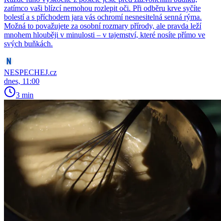
zatímco vaši blízcí nemohou rozlepit oči. Při odběru krve syčíte
bolestí a s příchodem jara vás ochromí nesnesitelná senná rýma.
Možná to považujete za osobní rozmary přírody, ale pravda leží
mnohem hlouběji v minulosti – v tajemství, které nosíte přímo ve
svých buňkách.
NESPECHEJ.cz
dnes, 11:00
3 min