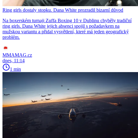
Ring girls dostaly stopku. Dana White prozradil bizarní důvod
Na boxerském turnaji Zuffa Boxing 10 v Dublinu chyběly tradiční
ring girls. Dana White jejich absenci spojil s požadavkem na
mužskou variantu a přidal vysvětlení, které má jeden geografický
problém.
MMAMAG.cz
dnes, 11:14
1 min