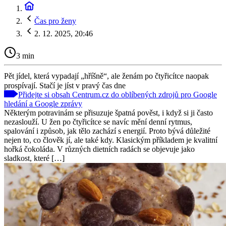
Čas pro ženy
2. 12. 2025, 20:46
3 min
Pět jídel, která vypadají „hříšně“, ale ženám po čtyřicítce naopak
prospívají. Stačí je jíst v pravý čas dne
Přidejte si obsah Centrum.cz do oblíbených zdrojů pro Google
hledání a Google zprávy
Některým potravinám se přisuzuje špatná pověst, i když si ji často
nezaslouží. U žen po čtyřicítce se navíc mění denní rytmus,
spalování i způsob, jak tělo zachází s energií. Proto bývá důležité
nejen to, co člověk jí, ale také kdy. Klasickým příkladem je kvalitní
hořká čokoláda. V různých dietních radách se objevuje jako
sladkost, které […]