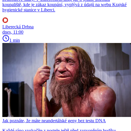
koupaliště, kde je zákaz koupání, vyplývá z údajů na webu Krajské
hygienické stanice v Liberci.
Liberecká Drbna
dnes, 11:00
1 min
Jak poznáte, že máte neandertálské geny bez testu DNA
Každé ráno vyskočíte z postele ještě před zazvoněním budíku,