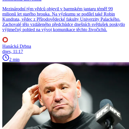
Mezinárodní tým vědců objevil v barmském jantaru téměř 99
milionů let starého brouka. Na výzkumu se podílel také Robin
Kundrata, vědec z Přírodovědecké fakulty Univerzity Palackého.
Zachovalé tělo vzdáleného předchůdce dnešních světlušek poskytlo
výjimečný pohled na vývoj komunikace těchto živočichů.
Hanácká Drbna
dnes, 11:17
2 min