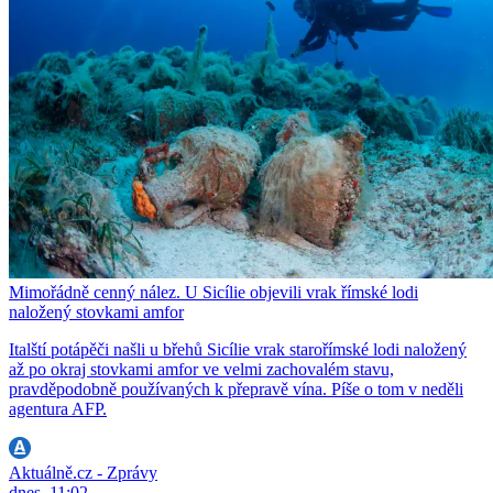
Mimořádně cenný nález. U Sicílie objevili vrak římské lodi
naložený stovkami amfor
Italští potápěči našli u břehů Sicílie vrak starořímské lodi naložený
až po okraj stovkami amfor ve velmi zachovalém stavu,
pravděpodobně používaných k přepravě vína. Píše o tom v neděli
agentura AFP.
Aktuálně.cz - Zprávy
dnes, 11:02