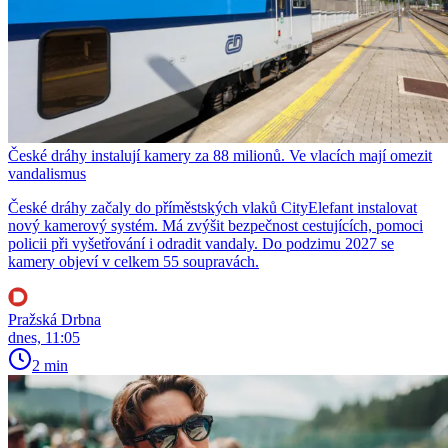
České dráhy instalují kamery za 88 milionů. Ve vlacích mají omezit
vandalismus
České dráhy začaly do příměstských vlaků CityElefant instalovat
nový kamerový systém. Má zvýšit bezpečnost cestujících, pomoci
policii při vyšetřování i odradit vandaly. Do podzimu 2027 se
kamery objeví v celkem 55 soupravách.
Pražská Drbna
dnes, 11:05
2 min