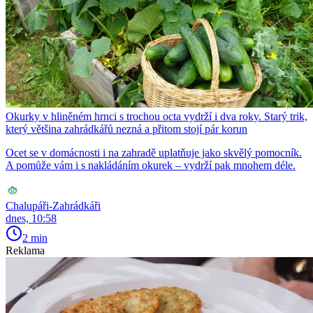
Okurky v hliněném hrnci s trochou octa vydrží i dva roky. Starý trik,
který většina zahrádkářů nezná a přitom stojí pár korun
Ocet se v domácnosti i na zahradě uplatňuje jako skvělý pomocník.
A pomůže vám i s nakládáním okurek – vydrží pak mnohem déle.
Chalupáři-Zahrádkáři
dnes, 10:58
2 min
Reklama