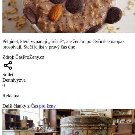
Pět jídel, která vypadají „hříšně“, ale ženám po čtyřicítce naopak
prospívají. Stačí je jíst v pravý čas dne
Zdroj
:
ČasProŽeny.cz
Sdílet
Denní
výzva
0
Reklama
Další články z
Čas pro ženy