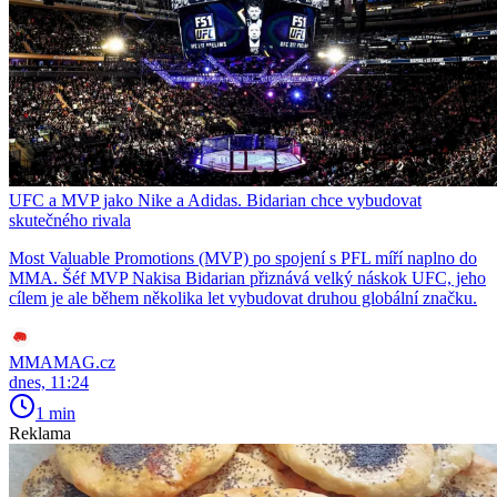
UFC a MVP jako Nike a Adidas. Bidarian chce vybudovat
skutečného rivala
Most Valuable Promotions (MVP) po spojení s PFL míří naplno do
MMA. Šéf MVP Nakisa Bidarian přiznává velký náskok UFC, jeho
cílem je ale během několika let vybudovat druhou globální značku.
MMAMAG.cz
dnes, 11:24
1 min
Reklama