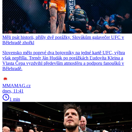
Měli psát historii, přišly dvě porážky. Slovákům galavečer UFC v
Bělehradě zhořkl
Slovensko mělo poprvé dva bojovníky na jedné kartě UFC, výhra
však nepřišla. Trenér Ján Hudák po porážkách Ľudovíta Kleina a
Vlasta Čepa vyzdvihl především atmosféru a podporu fanoušků v
Bělehradě.
MMAMAG.cz
dnes, 11:41
1 min