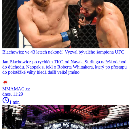
Blachowicz ve 43 letech nekončí. Vyzval bývalého šampiona UFC
Jan Blachowicz po rychlém TKO od Navaja Stirlinga neřeší odchod
do důchodu. Naopak si řekl o Roberta Whittakera, který po přestupu
do polotěžké váhy hledá další velké jméno.
MMAMAG.cz
dnes, 11:29
1 min