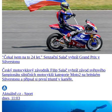
"Čekal jsem na to 24 let." Senzační Salač vyhrál Grand Prix v
Silverstonu
Český motocyklový závodník Filip Salač vyhrál závod světového
šampionátu silničních motocyklů kategorie Moto2 na britském
Silverstonu a připsal si první triumf v kariéře.
Aktuálně.cz - Sport
dnes, 11:03