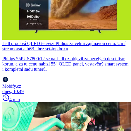
Lidl prodává QLED televizi Philips za velmi zajímavou cenu. Umí
streamovat a běží i bez set-top boxu
Philips 55PUS7800/12 se na Lidl.cz objevil za necelých deset tisíc
korun, a za tu cenu nabízí 55″ QLED panel, vestavěný smart systém
i kompletní sadu tunerů.
Mobify.cz
dnes, 10:49
4 min