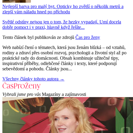
Nejlepší barva pro malý byt. Opticky ho zvětší o několik metrů a
zlepší vám náladu hned po příchodu
Světlé odstíny nejsou jen o tom, že hezky vypadají. Umí docela
dobře pomoct i v praxi, hlavně když řešíte...
Tento článek byl publikován ze zdrojů
Čas pro ženy
Web nabízí čtení o tématech, která jsou ženám blízká – od vztahů,
rodiny a zdraví přes osobní rozvoj, psychologii a životní styl až po
praktické rady do domácnosti. Obsah kombinuje užitečné tipy,
inspirativní příběhy, odlehčené články i texty, které podporují
sebevědomí a pohodu. Články jsou...
Všechny články tohoto autora →
Vybrali jsme pro vás
Magazíny a zajímavosti