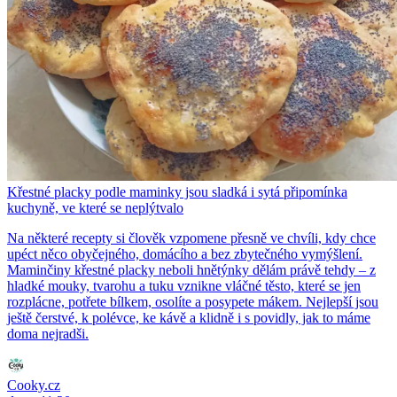
Křestné placky podle maminky jsou sladká i sytá připomínka
kuchyně, ve které se neplýtvalo
Na některé recepty si člověk vzpomene přesně ve chvíli, kdy chce
upéct něco obyčejného, domácího a bez zbytečného vymýšlení.
Maminčiny křestné placky neboli hnětýnky dělám právě tehdy – z
hladké mouky, tvarohu a tuku vznikne vláčné těsto, které se jen
rozplácne, potřete bílkem, osolíte a posypete mákem. Nejlepší jsou
ještě čerstvé, k polévce, ke kávě a klidně i s povidly, jak to máme
doma nejradši.
Cooky.cz