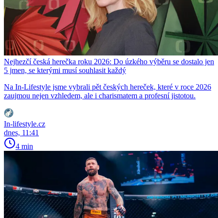
Nejhezčí česká herečka roku 2026: Do úzkého výběru se dostalo jen
5 jmen, se kterými musí souhlasit každý
Na In-Lifestyle jsme vybrali pět českých hereček, které v roce 2026
zaujmou nejen vzhledem, ale i charismatem a profesní jistotou.
In-lifestyle.cz
dnes, 11:41
4 min