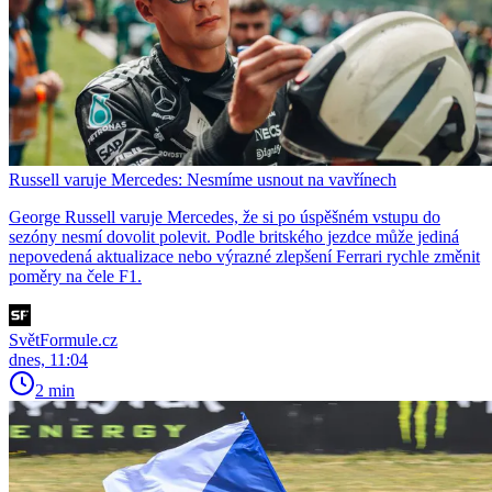
Russell varuje Mercedes: Nesmíme usnout na vavřínech
George Russell varuje Mercedes, že si po úspěšném vstupu do
sezóny nesmí dovolit polevit. Podle britského jezdce může jediná
nepovedená aktualizace nebo výrazné zlepšení Ferrari rychle změnit
poměry na čele F1.
SvětFormule.cz
dnes, 11:04
2 min