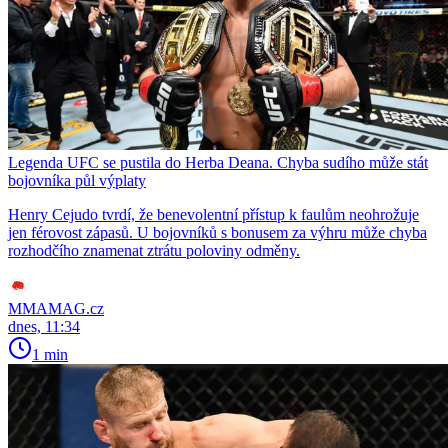
Legenda UFC se pustila do Herba Deana. Chyba sudího může stát
bojovníka půl výplaty
Henry Cejudo tvrdí, že benevolentní přístup k faulům neohrožuje
jen férovost zápasů. U bojovníků s bonusem za výhru může chyba
rozhodčího znamenat ztrátu poloviny odměny.
MMAMAG.cz
dnes, 11:34
1 min