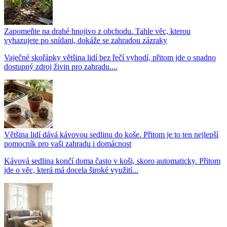
Zapomeňte na drahé hnojivo z obchodu. Tahle věc, kterou
vyhazujete po snídani, dokáže se zahradou zázraky
Vaječné skořápky většina lidí bez řečí vyhodí, přitom jde o snadno
dostupný zdroj živin pro zahradu....
Většina lidí dává kávovou sedlinu do koše. Přitom je to ten nejlepší
pomocník pro vaši zahradu i domácnost
Kávová sedlina končí doma často v koši, skoro automaticky. Přitom
jde o věc, která má docela široké využití...