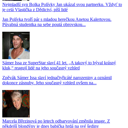
Nejmladší syn Bolka Polívky Jan ukázal svou partnerku. Vždyť to
je celá Vlastička z Dědictví, píší lidé
Jan Polívka tvoří pár s mladou herečkou Anetou Kalertovou.
Půvabná studentka na sebe poutá obrovskou...
Sámer Issa ze SuperStar slaví 41 let. „A takový to býval krásný
kluk,“ reagují lidé na jeho současný vzhled
Zpěvák Sámer Issa slaví jednačtyřicáté narozeniny a oznámil
dokonce zásnuby. Jeho současný vzhled ovšem na...
Marcela Březinová po letech odbarvování změnila image. Z
někdejší blondýny je dnes babička hrdá na své šediny