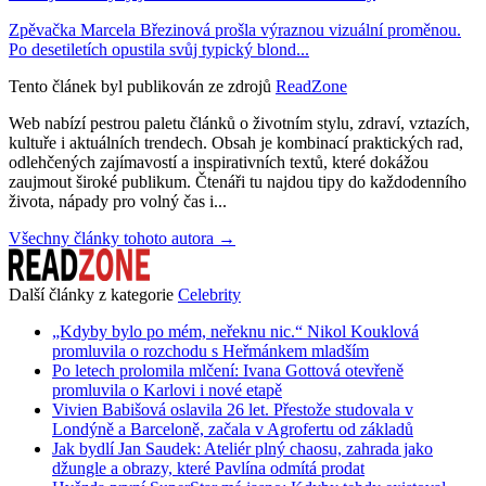
Zpěvačka Marcela Březinová prošla výraznou vizuální proměnou.
Po desetiletích opustila svůj typický blond...
Tento článek byl publikován ze zdrojů
ReadZone
Web nabízí pestrou paletu článků o životním stylu, zdraví, vztazích,
kultuře i aktuálních trendech. Obsah je kombinací praktických rad,
odlehčených zajímavostí a inspirativních textů, které dokážou
zaujmout široké publikum. Čtenáři tu najdou tipy do každodenního
života, nápady pro volný čas i...
Všechny články tohoto autora →
Další články z kategorie
Celebrity
„Kdyby bylo po mém, neřeknu nic.“ Nikol Kouklová
promluvila o rozchodu s Heřmánkem mladším
Po letech prolomila mlčení: Ivana Gottová otevřeně
promluvila o Karlovi i nové etapě
Vivien Babišová oslavila 26 let. Přestože studovala v
Londýně a Barceloně, začala v Agrofertu od základů
Jak bydlí Jan Saudek: Ateliér plný chaosu, zahrada jako
džungle a obrazy, které Pavlína odmítá prodat