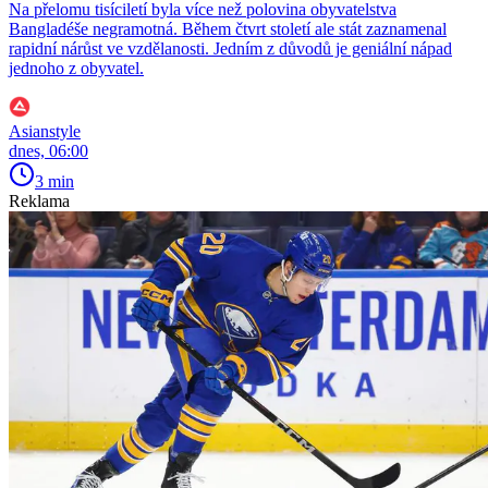
Na přelomu tisíciletí byla více než polovina obyvatelstva
Bangladéše negramotná. Během čtvrt století ale stát zaznamenal
rapidní nárůst ve vzdělanosti. Jedním z důvodů je geniální nápad
jednoho z obyvatel.
Asianstyle
dnes, 06:00
3 min
Reklama