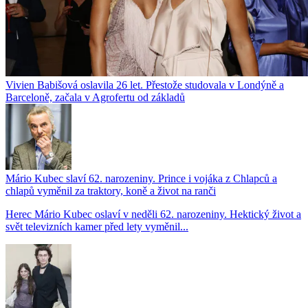
Vivien Babišová oslavila 26 let. Přestože studovala v Londýně a
Barceloně, začala v Agrofertu od základů
Mário Kubec slaví 62. narozeniny. Prince i vojáka z Chlapců a
chlapů vyměnil za traktory, koně a život na ranči
Herec Mário Kubec oslaví v neděli 62. narozeniny. Hektický život a
svět televizních kamer před lety vyměnil...