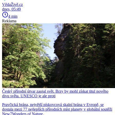
VědaŽivě.cz
dnes, 05:49
4 min
Reklama
Český přírodní útvar zaujal svět. Brzy by mohl získat titul nového
divu světa. UNESCO je ale proti
Pravčická brána, největší pískovcová skalní brána v Evropě, se
dostala mezi 77 nejlepších přírodních míst planety v globální soutěži
New7Wonders of Nature.