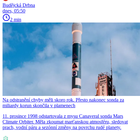
Budějcká Drbna
dnes, 05:50
2 min
Na odstranění chyby měli skoro rok. Přesto nakonec sonda za
miliardy korun skončila v plamenech
11. prosince 1998 odstartovala z mysu Canaveral sonda Mars
Climate Orbiter. Měla zkoumat marťanskou atmosféru, sledovat
prach, vodní páru a sezónní změny na povrchu rudé planety.