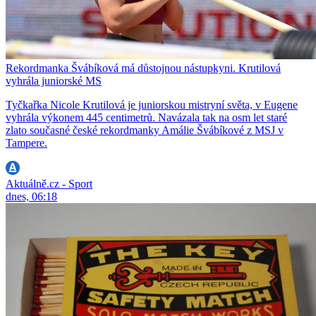
Rekordmanka Švábíková má důstojnou nástupkyni. Krutilová
vyhrála juniorské MS
Tyčkařka Nicole Krutilová je juniorskou mistryní světa, v Eugene
vyhrála výkonem 445 centimetrů. Navázala tak na osm let staré
zlato současné české rekordmanky Amálie Švábíkové z MSJ v
Tampere.
Aktuálně.cz - Sport
dnes, 06:18