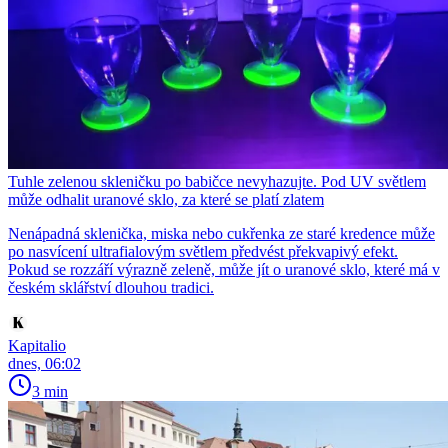
Tuhle zelenou skleničku po babičce nevyhazujte. Pod UV světlem
může odhalit uranové sklo, za které se platí zlatem
Nenápadná sklenička, miska nebo cukřenka ze staré kredence může
po nasvícení ultrafialovým světlem předvést překvapivý efekt.
Pokud se rozzáří výrazně zeleně, může jít o uranové sklo, které má v
českém sklářství dlouhou tradici.
Kapitalio
dnes, 06:02
3 min