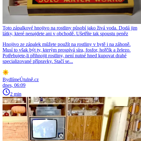
Toto zápalkové hnojivo na rostliny působí jako živá voda. Dodá jim
látky, které nenajdete ani v obchodě. Ušetříte tak spoustu peněz
Hnojivo ze zápalek můžete použít na rostliny v bytě i na záhoně.
Musí to však být ty, kterým prospívá síra, fosfor, hořčík a železo.
Potřebujete-li přihnojit rostliny, není nutné hned kupovat drahé
specializované přípravky. Stačí se...
BydlímeÚtulně.cz
dnes, 06:09
2 min