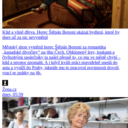
Klid a vůně dřeva. Herec Štěpán Benoni ukázal bydlení, které by
dnes už za nic nevyměnil
Městský shon vyměnil herec Štěpán Benoni za romantiku
„kanadské divočiny“ na jihu Čech. Obklopený lesy, loukami a
čtyřnohými společníky tu našel přesně to, co mu ve městě chybí –
klid a prostor zpomalit. A i když kvůli práci pravidelně usedá do
auta a vyráží do Prahy, jakmile mu to pracovní povinnosti dovolí,
vrací se zpátky na jih.
Žena.cz
dnes, 05:59