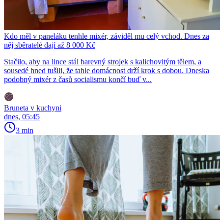
Kdo měl v paneláku tenhle mixér, záviděl mu celý vchod. Dnes za
něj sběratelé dají až 8 000 Kč
Stačilo, aby na lince stál barevný strojek s kalichovitým tělem, a
sousedé hned tušili, že tahle domácnost drží krok s dobou. Dneska
podobný mixér z časů socialismu končí buď v...
Bruneta v kuchyni
dnes, 05:45
3 min