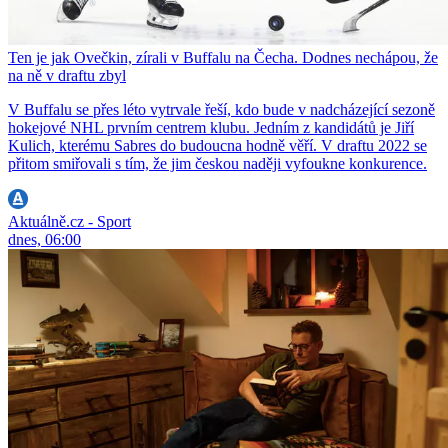
Ten je jak Ovečkin, zírali v Buffalu na Čecha. Dodnes nechápou, že
na ně v draftu zbyl
V Buffalu se přes léto vytrvale řeší, kdo bude v nadcházející sezoně
hokejové NHL prvním centrem klubu. Jedním z kandidátů je Jiří
Kulich, kterému Sabres do budoucna hodně věří. V draftu 2022 se
přitom smiřovali s tím, že jim českou naději vyfoukne konkurence.
Aktuálně.cz - Sport
dnes, 06:00