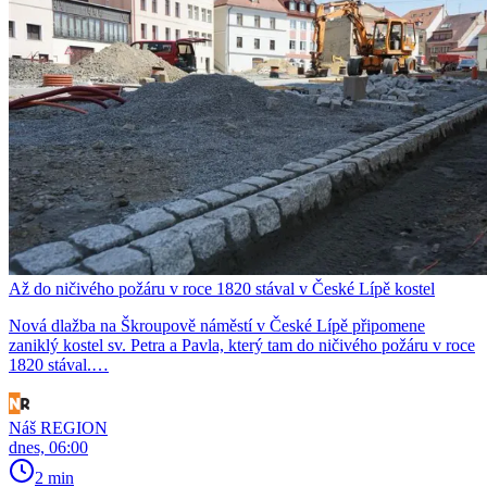
Až do ničivého požáru v roce 1820 stával v České Lípě kostel
Nová dlažba na Škroupově náměstí v České Lípě připomene
zaniklý kostel sv. Petra a Pavla, který tam do ničivého požáru v roce
1820 stával.…
Náš REGION
dnes, 06:00
2 min