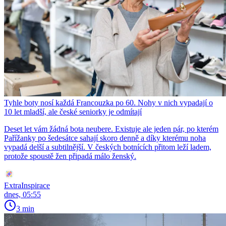
Tyhle boty nosí každá Francouzka po 60. Nohy v nich vypadají o
10 let mladší, ale české seniorky je odmítají
Deset let vám žádná bota neubere. Existuje ale jeden pár, po kterém
Pařížanky po šedesátce sahají skoro denně a díky kterému noha
vypadá delší a subtilnější. V českých botnících přitom leží ladem,
protože spoustě žen připadá málo ženský.
ExtraInspirace
dnes, 05:55
3 min