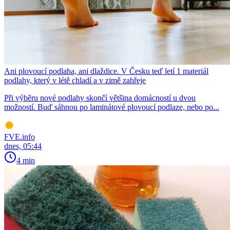
Ani plovoucí podlaha, ani dlaždice. V Česku teď letí 1 materiál
podlahy, který v létě chladí a v zimě zahřeje
Při výběru nové podlahy skončí většina domácností u dvou
možností. Buď sáhnou po laminátové plovoucí podlaze, nebo po...
FVE.info
dnes, 05:44
4 min