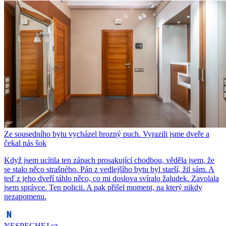
Ze sousedního bytu vycházel hrozný puch. Vyrazili jsme dveře a
čekal nás šok
Když jsem ucítila ten zápach prosakující chodbou, věděla jsem, že
se stalo něco strašného. Pán z vedlejšího bytu byl starší, žil sám. A
teď z jeho dveří táhlo něco, co mi doslova svíralo žaludek. Zavolala
jsem správce. Ten policii. A pak přišel moment, na který nikdy
nezapomenu.
NESPECHEJ.cz