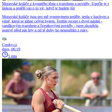
Moravské koláče z kynutého těsta s tvarohem a povidly: Upečte je s
láskou a potěší vás o to víc, když je budete jíst
Moravské koláče jsou pro mě synonymem neděle, tepla v kuchyni a
vůně, která se táhne celým bytem. Tenhle recept s dvojí náplní -
vanilkovým tvarohem a švestkovými povidly - jsem zkoušela
poprvé před pár lety a od té doby ho nepouštím z ruky.
Cooky.cz
dnes, 06:19
5 min