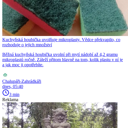
Kuchyňská houbička uvolňuje mikroplasty. Vědce překvapilo, co
rozhoduje o jejich množství
Běžná kuchyňská houbička uvolní při mytí nádobí až 4,2 gramu
mikroplastů ročně. Záleží přitom hlavně na tom, kolik plastu v ní je
a jak moc ji opotřebíte.
Chalupáři-Zahrádkáři
dnes, 05:40
3 min
Reklama