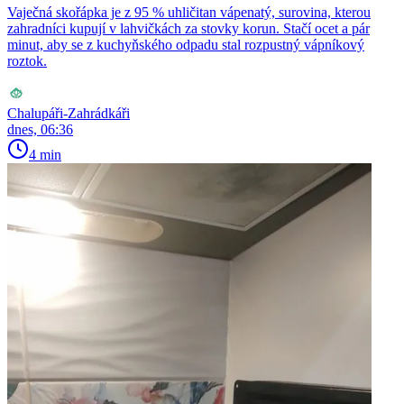
Vaječná skořápka je z 95 % uhličitan vápenatý, surovina, kterou
zahradníci kupují v lahvičkách za stovky korun. Stačí ocet a pár
minut, aby se z kuchyňského odpadu stal rozpustný vápníkový
roztok.
Chalupáři-Zahrádkáři
dnes, 06:36
4 min