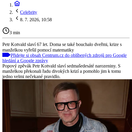
Celebrity
8. 7. 2026, 10:58
3 min
Petr Kotvald slaví 67 let. Doma se také bouchalo dveřmi, krize s
manželkou vyřešil pomocí matematiky
Přidejte si obsah Centrum.cz do oblíbených zdrojů pro Google
hledání a Google zprávy
Popový zpěvák Petr Kotvald slaví sedmašedesáté narozeniny. S
manželkou překonali řadu divokých krizí a pomohlo jim k tomu
jedno velmi nečekané pravidlo.