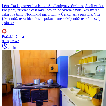
Léto láká k posezení na balkoně a dlouhým večerům s přáteli venku.
Pro jedny příjemná část roku, pro druhé ovšem chvíle, kdy marně
čekají na ticho. Noční klid má přitom v Česku jasná pravidla. Víte,
jakou můžete za hluk dostat pokutu, anebo kdy můžete bránit svůj
spánek?
Pražská Drbna
dnes, 05:47
2 min