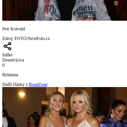
Petr Kotvald
Zdroj
:
FOTO:NextFoto.cz
Sdílet
Denní
výzva
0
Reklama
Další články z
ReadZone