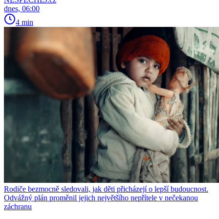
dnes, 06:00
4 min
Rodiče bezmocně sledovali, jak děti přicházejí o lepší budoucnost.
Odvážný plán proměnil jejich největšího nepřítele v nečekanou
záchranu