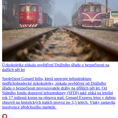
Úzkokolejka získala osvědčení Drážního úřadu o bezpečnosti na
dalších pět let
Společnost Gepard Infra, která spravuje infrastrukturu
jindřichohradecké úzkokolejky, získala osvědčení od Drážního
úřadu o bezpečnosti provozovatele dráhy na příštích pět let. Od
Státního fondu dopravní infrastruktury (SFDI) také získá na letošní
rok 17 milionů korun na obnovu tratí. Gepard Express letos v dubnu
obnovil na historických tratích provoz po 3,5 letech. Vlaky zastavila
insolvence předchozího majitele.