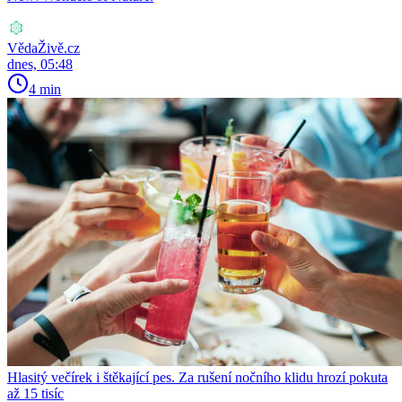
VědaŽivě.cz
dnes, 05:48
4 min
Hlasitý večírek i štěkající pes. Za rušení nočního klidu hrozí pokuta
až 15 tisíc