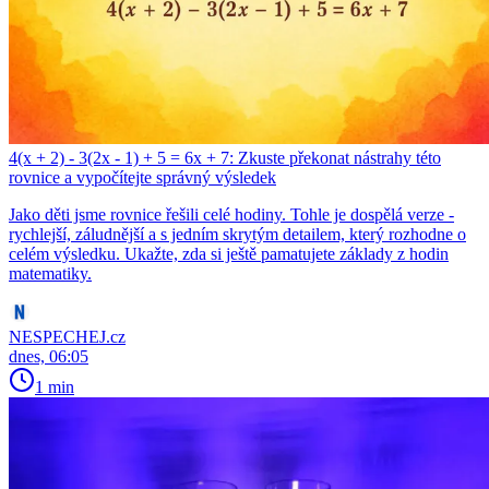
4(x + 2) - 3(2x - 1) + 5 = 6x + 7: Zkuste překonat nástrahy této
rovnice a vypočítejte správný výsledek
Jako děti jsme rovnice řešili celé hodiny. Tohle je dospělá verze -
rychlejší, záludnější a s jedním skrytým detailem, který rozhodne o
celém výsledku. Ukažte, zda si ještě pamatujete základy z hodin
matematiky.
NESPECHEJ.cz
dnes, 06:05
1 min