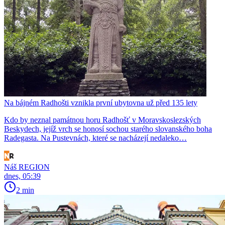
Na bájném Radhošti vznikla první ubytovna už před 135 lety
Kdo by neznal památnou horu Radhošť v Moravskoslezských
Beskydech, jejíž vrch se honosí sochou starého slovanského boha
Radegasta. Na Pustevnách, které se nacházejí nedaleko…
Náš REGION
dnes, 05:39
2 min