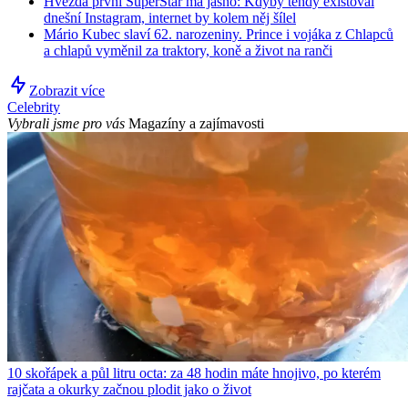
Hvězda první SuperStar má jasno: Kdyby tehdy existoval
dnešní Instagram, internet by kolem něj šílel
Mário Kubec slaví 62. narozeniny. Prince i vojáka z Chlapců
a chlapů vyměnil za traktory, koně a život na ranči
Zobrazit více
Celebrity
Vybrali jsme pro vás
Magazíny a zajímavosti
10 skořápek a půl litru octa: za 48 hodin máte hnojivo, po kterém
rajčata a okurky začnou plodit jako o život