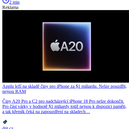
2 min
Reklama
Applu leží na skladě čipy pro iPhone za $1 miliardu. Nelze pouzdřit,
nejsou RAM
Čipy A20 Pro a C2 pro nadcházející iPhone 18 Pro nelze dokončit.
Pro část várky v hodnotě $1 miliardy totiž nejsou k dispozici paměti,
a tak křemík čeká na zapouzdření na skladech…
diit.cz