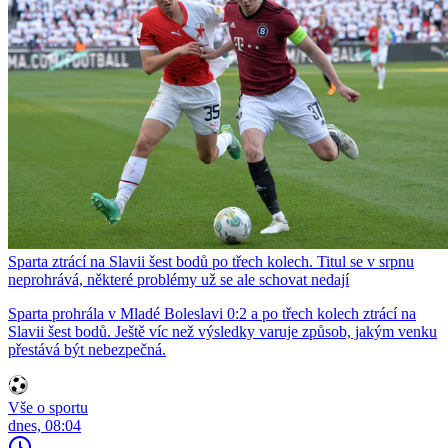
Sparta ztrácí na Slavii šest bodů po třech kolech. Titul se v srpnu
neprohrává, některé problémy už se ale schovat nedají
Sparta prohrála v Mladé Boleslavi 0:2 a po třech kolech ztrácí na
Slavii šest bodů. Ještě víc než výsledky varuje způsob, jakým venku
přestává být nebezpečná.
Vše o sportu
dnes, 08:04