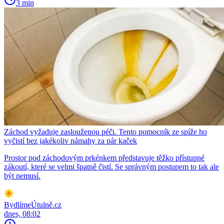
3 min
Záchod vyžaduje zaslouženou péči. Tento pomocník ze spíže ho
vyčistí bez jakékoliv námahy za pár kaček
Prostor pod záchodovým prkénkem představuje těžko přístupné
zákoutí, které se velmi špatně čistí. Se správným postupem to tak ale
být nemusí.
BydlímeÚtulně.cz
dnes, 08:02