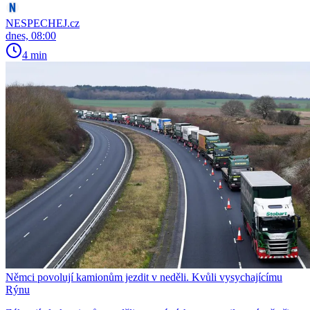
NESPECHEJ.cz
dnes, 08:00
4 min
Němci povolují kamionům jezdit v neděli. Kvůli vysychajícímu
Rýnu