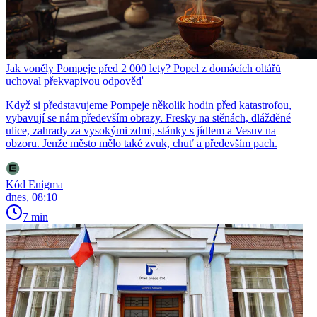
Jak voněly Pompeje před 2 000 lety? Popel z domácích oltářů
uchoval překvapivou odpověď
Když si představujeme Pompeje několik hodin před katastrofou,
vybavují se nám především obrazy. Fresky na stěnách, dlážděné
ulice, zahrady za vysokými zdmi, stánky s jídlem a Vesuv na
obzoru. Jenže město mělo také zvuk, chuť a především pach.
Kód Enigma
dnes, 08:10
7 min