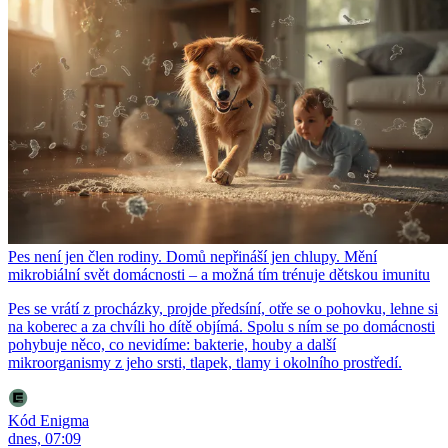
Pes není jen člen rodiny. Domů nepřináší jen chlupy. Mění
mikrobiální svět domácnosti – a možná tím trénuje dětskou imunitu
Pes se vrátí z procházky, projde předsíní, otře se o pohovku, lehne si
na koberec a za chvíli ho dítě objímá. Spolu s ním se po domácnosti
pohybuje něco, co nevidíme: bakterie, houby a další
mikroorganismy z jeho srsti, tlapek, tlamy i okolního prostředí.
Kód Enigma
dnes, 07:09