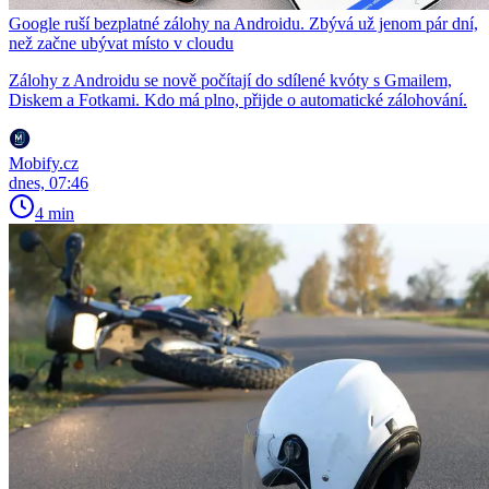
Google ruší bezplatné zálohy na Androidu. Zbývá už jenom pár dní,
než začne ubývat místo v cloudu
Zálohy z Androidu se nově počítají do sdílené kvóty s Gmailem,
Diskem a Fotkami. Kdo má plno, přijde o automatické zálohování.
Mobify.cz
dnes, 07:46
4 min