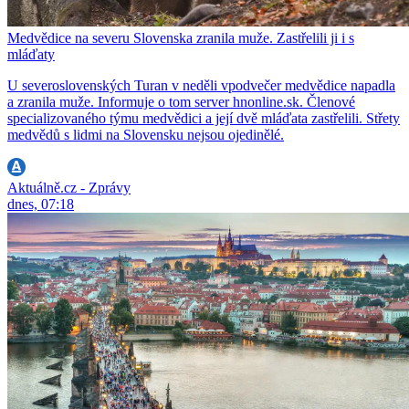
Medvědice na severu Slovenska zranila muže. Zastřelili ji i s
mláďaty
U severoslovenských Turan v neděli vpodvečer medvědice napadla
a zranila muže. Informuje o tom server hnonline.sk. Členové
specializovaného týmu medvědici a její dvě mláďata zastřelili. Střety
medvědů s lidmi na Slovensku nejsou ojedinělé.
Aktuálně.cz - Zprávy
dnes, 07:18