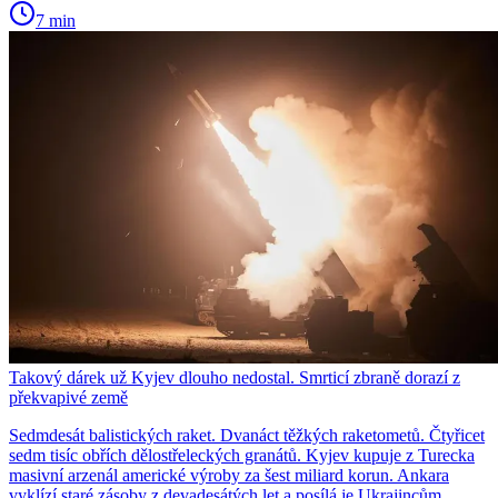
7 min
Takový dárek už Kyjev dlouho nedostal. Smrticí zbraně dorazí z
překvapivé země
Sedmdesát balistických raket. Dvanáct těžkých raketometů. Čtyřicet
sedm tisíc obřích dělostřeleckých granátů. Kyjev kupuje z Turecka
masivní arzenál americké výroby za šest miliard korun. Ankara
vyklízí staré zásoby z devadesátých let a posílá je Ukrajincům.