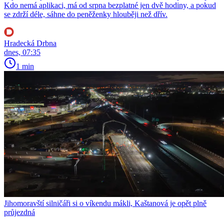
Kdo nemá aplikaci, má od srpna bezplatné jen dvě hodiny, a pokud
se zdrží déle, sáhne do peněženky hlouběji než dřív.
Hradecká Drbna
dnes, 07:35
1 min
Jihomoravští silničáři si o víkendu mákli, Kaštanová je opět plně
průjezdná