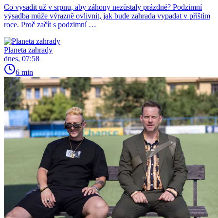
Co vysadit už v srpnu, aby záhony nezůstaly prázdné? Podzimní
výsadba může výrazně ovlivnit, jak bude zahrada vypadat v příštím
roce. Proč začít s podzimní …
Planeta zahrady
dnes, 07:58
6 min