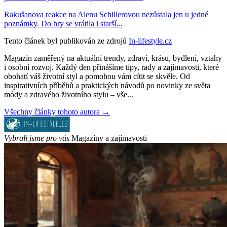
Rakušanova reakce na Alenu Schillerovou nezůstala jen u jedné
poznámky. Do hry se vrátila i starší...
Tento článek byl publikován ze zdrojů
In-lifestyle.cz
Magazín zaměřený na aktuální trendy, zdraví, krásu, bydlení, vztahy
i osobní rozvoj. Každý den přinášíme tipy, rady a zajímavosti, které
obohatí váš životní styl a pomohou vám cítit se skvěle. Od
inspirativních příběhů a praktických návodů po novinky ze světa
módy a zdravého životního stylu – vše...
Všechny články tohoto autora →
Vybrali jsme pro vás
Magazíny a zajímavosti