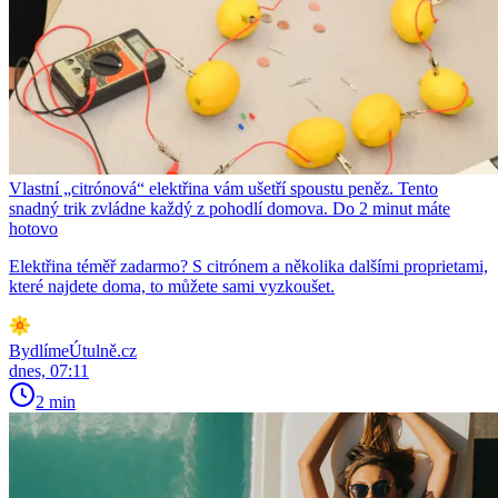
Vlastní „citrónová“ elektřina vám ušetří spoustu peněz. Tento
snadný trik zvládne každý z pohodlí domova. Do 2 minut máte
hotovo
Elektřina téměř zadarmo? S citrónem a několika dalšími proprietami,
které najdete doma, to můžete sami vyzkoušet.
BydlímeÚtulně.cz
dnes, 07:11
2 min