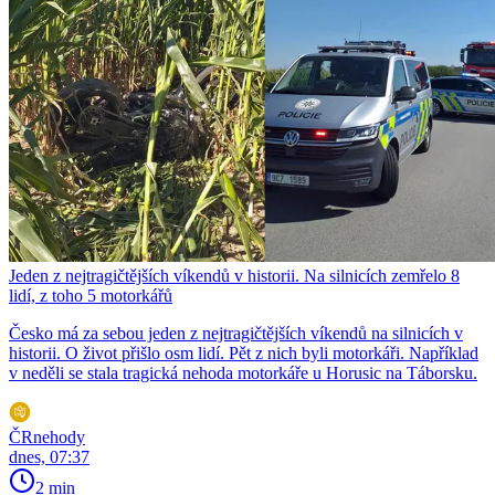
Jeden z nejtragičtějších víkendů v historii. Na silnicích zemřelo 8
lidí, z toho 5 motorkářů
Česko má za sebou jeden z nejtragičtějších víkendů na silnicích v
historii. O život přišlo osm lidí. Pět z nich byli motorkáři. Například
v neděli se stala tragická nehoda motorkáře u Horusic na Táborsku.
ČRnehody
dnes, 07:37
2 min