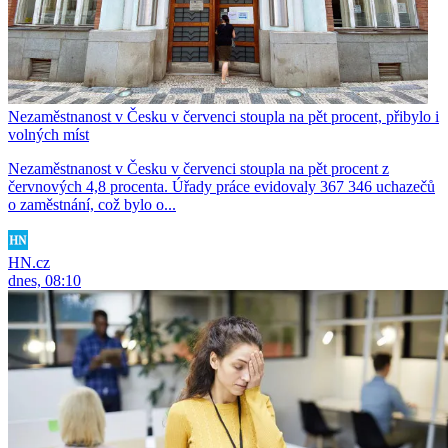
Nezaměstnanost v Česku v červenci stoupla na pět procent, přibylo i
volných míst
Nezaměstnanost v Česku v červenci stoupla na pět procent z
červnových 4,8 procenta. Úřady práce evidovaly 367 346 uchazečů
o zaměstnání, což bylo o...
HN.cz
dnes, 08:10