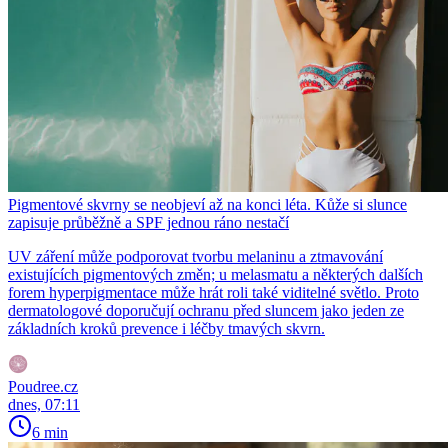
Pigmentové skvrny se neobjeví až na konci léta. Kůže si slunce
zapisuje průběžně a SPF jednou ráno nestačí
UV záření může podporovat tvorbu melaninu a ztmavování
existujících pigmentových změn; u melasmatu a některých dalších
forem hyperpigmentace může hrát roli také viditelné světlo. Proto
dermatologové doporučují ochranu před sluncem jako jeden ze
základních kroků prevence i léčby tmavých skvrn.
Poudree.cz
dnes, 07:11
6 min