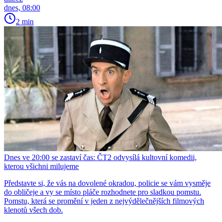
dnes, 08:00
2 min
Dnes ve 20:00 se zastaví čas: ČT2 odvysílá kultovní komedii,
kterou všichni milujeme
Představte si, že vás na dovolené okradou, policie se vám vysměje
do obličeje a vy se místo pláče rozhodnete pro sladkou pomstu.
Pomstu, která se promění v jeden z nejvýdělečnějších filmových
klenotů všech dob.