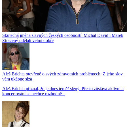
Skutečná jména slavných českých osobností: Michal David i Marek
Ztracený udělali velmi dobře
Aleš Brichta otevřeně o svých zdravotních problémech: Z jeho slov
vám ukápne slza
Aleš Brichta přiznal, že je dnes téměř slepý. Přesto zůstává aktivní a
koncertování se nechce rozhodně...