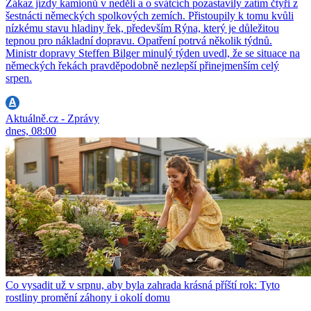
Zákaz jízdy kamionů v neděli a o svátcích pozastavily zatím čtyři z
šestnácti německých spolkových zemích. Přistoupily k tomu kvůli
nízkému stavu hladiny řek, především Rýna, který je důležitou
tepnou pro nákladní dopravu. Opatření potrvá několik týdnů.
Ministr dopravy Steffen Bilger minulý týden uvedl, že se situace na
německých řekách pravděpodobně nezlepší přinejmenším celý
srpen.
Aktuálně.cz - Zprávy
dnes, 08:00
Co vysadit už v srpnu, aby byla zahrada krásná příští rok: Tyto
rostliny promění záhony i okolí domu