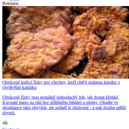
Reklama
Obrácené kuřecí řízky pro všechny, kteří chtějí známou klasiku v
chytřejším kabátku
Obrácené řízky jsou geniálně jednoduchý trik, jak dostat křehké,
šťavnaté maso na stůl bez přílišného hlídání u plotny. Obalíte ve
strouhance jako obvykle, ale pořadí je obrácené - a pak trouba udělá
zbytek.