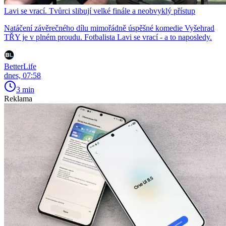
Lavi se vrací. Tvůrci slibují velké finále a neobvyklý přístup
Natáčení závěrečného dílu mimořádně úspěšné komedie Vyšehrad
TŘY je v plném proudu. Fotbalista Lavi se vrací - a to naposledy.
BetterLife
dnes, 07:58
3 min
Reklama