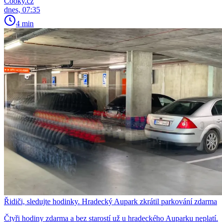
Cooky.cz
dnes, 07:35
4 min
Řidiči, sledujte hodinky. Hradecký Aupark zkrátil parkování zdarma
Čtyři hodiny zdarma a bez starostí už u hradeckého Auparku neplatí.