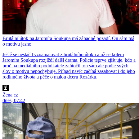
Brutální útok na Jaromíra Soukupa má záhadné pozadí. On sám má
o motivu jasno
Ještě se nestačil vzpamatovat z brutálního útoku a už se kolem
Jaromíra Soukupa rozjíždí další drama. Policie teprve zjišťuje, kdo a
proč na mediálního podnikatele zaútočil, on sám ale podle svých
slov o motivu nepochybuje. Případ navíc začíná zasahovat i do jeho
rodinného života a péče o malou dceru Rozárku.
Žena.cz
dnes, 07:42