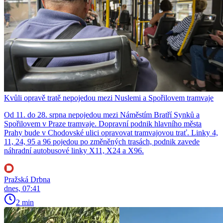
Kvůli opravě tratě nepojedou mezi Nuslemi a Spořilovem tramvaje
Od 11. do 28. srpna nepojedou mezi Náměstím Bratří Synků a
Spořilovem v Praze tramvaje. Dopravní podnik hlavního města
Prahy bude v Chodovské ulici opravovat tramvajovou trať. Linky 4,
11, 24, 95 a 96 pojedou po změněných trasách, podnik zavede
náhradní autobusové linky X11, X24 a X96.
Pražská Drbna
dnes, 07:41
2 min