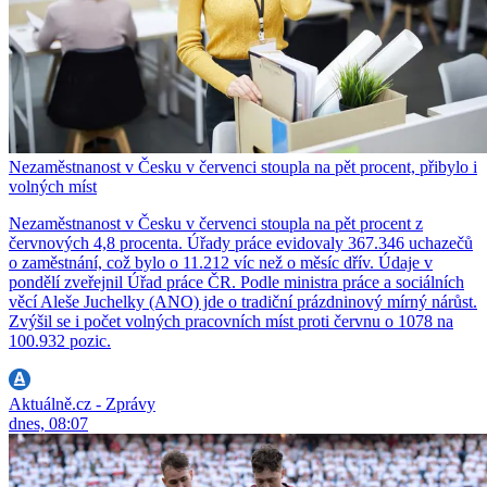
Nezaměstnanost v Česku v červenci stoupla na pět procent, přibylo i
volných míst
Nezaměstnanost v Česku v červenci stoupla na pět procent z
červnových 4,8 procenta. Úřady práce evidovaly 367.346 uchazečů
o zaměstnání, což bylo o 11.212 víc než o měsíc dřív. Údaje v
pondělí zveřejnil Úřad práce ČR. Podle ministra práce a sociálních
věcí Aleše Juchelky (ANO) jde o tradiční prázdninový mírný nárůst.
Zvýšil se i počet volných pracovních míst proti červnu o 1078 na
100.932 pozic.
Aktuálně.cz - Zprávy
dnes, 08:07