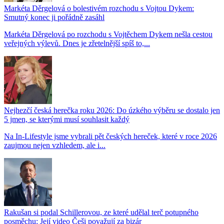
Markéta Děrgelová o bolestivém rozchodu s Vojtou Dykem:
Smutný konec ji pořádně zasáhl
Markéta Děrgelová po rozchodu s Vojtěchem Dykem nešla cestou
veřejných výlevů. Dnes je zřetelnější spíš to,...
Nejhezčí česká herečka roku 2026: Do úzkého výběru se dostalo jen
5 jmen, se kterými musí souhlasit každý
Na In-Lifestyle jsme vybrali pět českých hereček, které v roce 2026
zaujmou nejen vzhledem, ale i...
Rakušan si podal Schillerovou, ze které udělal terč potupného
posměchu: Její video Češi považují za bizár