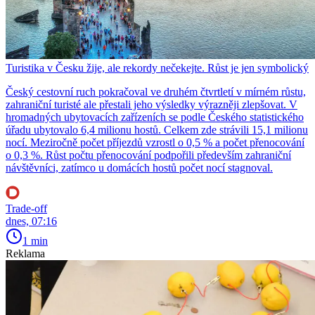
Turistika v Česku žije, ale rekordy nečekejte. Růst je jen symbolický
Český cestovní ruch pokračoval ve druhém čtvrtletí v mírném růstu,
zahraniční turisté ale přestali jeho výsledky výrazněji zlepšovat. V
hromadných ubytovacích zařízeních se podle Českého statistického
úřadu ubytovalo 6,4 milionu hostů. Celkem zde strávili 15,1 milionu
nocí. Meziročně počet příjezdů vzrostl o 0,5 % a počet přenocování
o 0,3 %. Růst počtu přenocování podpořili především zahraniční
návštěvníci, zatímco u domácích hostů počet nocí stagnoval.
Trade-off
dnes, 07:16
1 min
Reklama