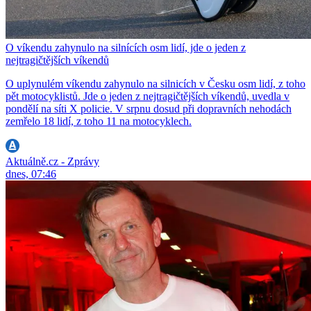
O víkendu zahynulo na silnících osm lidí, jde o jeden z
nejtragičtějších víkendů
O uplynulém víkendu zahynulo na silnicích v Česku osm lidí, z toho
pět motocyklistů. Jde o jeden z nejtragičtějších víkendů, uvedla v
pondělí na síti X policie. V srpnu dosud při dopravních nehodách
zemřelo 18 lidí, z toho 11 na motocyklech.
Aktuálně.cz - Zprávy
dnes, 07:46