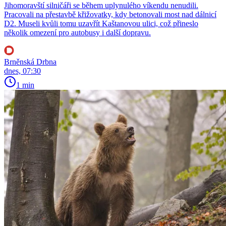
Jihomoravští silničáři se během uplynulého víkendu nenudili.
Pracovali na přestavbě křižovatky, kdy betonovali most nad dálnicí
D2. Museli kvůli tomu uzavřít Kaštanovou ulici, což přineslo
několik omezení pro autobusy i další dopravu.
Brněnská Drbna
dnes, 07:30
1 min