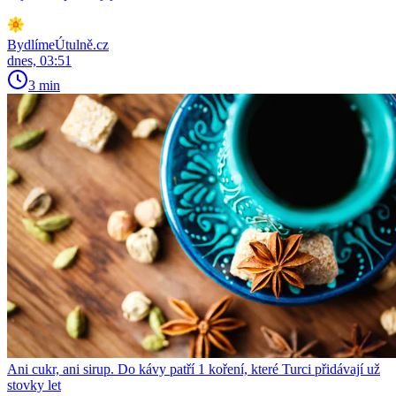
BydlímeÚtulně.cz
dnes, 03:51
3 min
Ani cukr, ani sirup. Do kávy patří 1 koření, které Turci přidávají už
stovky let