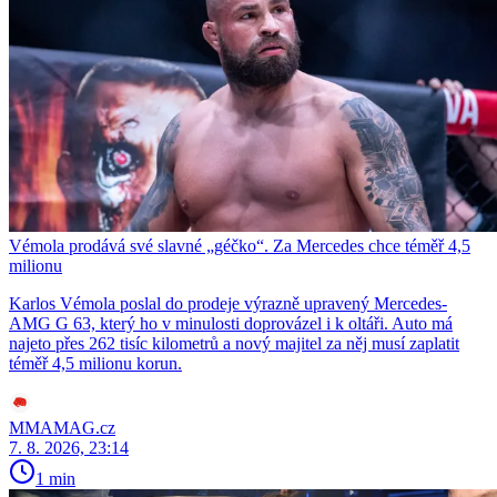
Vémola prodává své slavné „géčko“. Za Mercedes chce téměř 4,5
milionu
Karlos Vémola poslal do prodeje výrazně upravený Mercedes-
AMG G 63, který ho v minulosti doprovázel i k oltáři. Auto má
najeto přes 262 tisíc kilometrů a nový majitel za něj musí zaplatit
téměř 4,5 milionu korun.
MMAMAG.cz
7. 8. 2026, 23:14
1 min