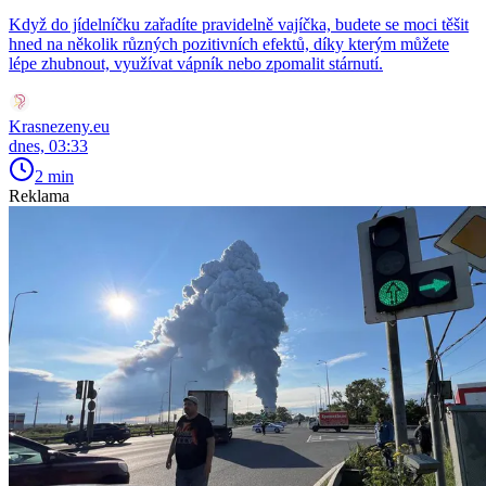
Když do jídelníčku zařadíte pravidelně vajíčka, budete se moci těšit
hned na několik různých pozitivních efektů, díky kterým můžete
lépe zhubnout, využívat vápník nebo zpomalit stárnutí.
Krasnezeny.eu
dnes, 03:33
2 min
Reklama