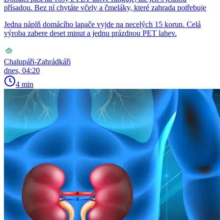
přísadou. Bez ní chytáte včely a čmeláky, které zahrada potřebuje
Jedna náplň domácího lapače vyjde na necelých 15 korun. Celá
výroba zabere deset minut a jednu prázdnou PET lahev.
Chalupáři-Zahrádkáři
dnes, 04:20
4 min