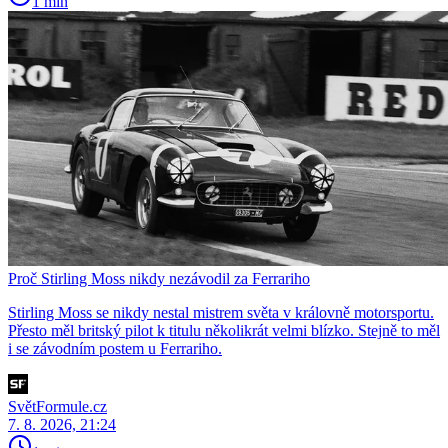
1 min
Proč Stirling Moss nikdy nezávodil za Ferrariho
Stirling Moss se nikdy nestal mistrem světa v královně motorsportu.
Přesto měl britský pilot k titulu několikrát velmi blízko. Stejně to měl
i se závodním postem u Ferrariho.
SvětFormule.cz
7. 8. 2026, 21:24