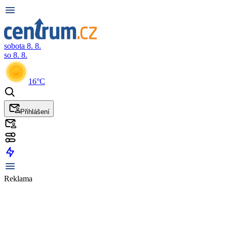
sobota 8. 8.
so 8. 8.
16°C
Přihlášení
Reklama