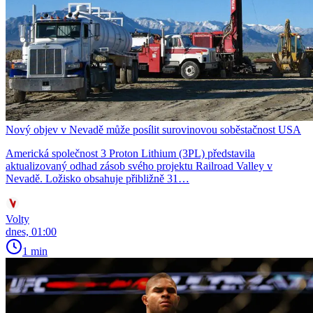
Nový objev v Nevadě může posílit surovinovou soběstačnost USA
Americká společnost 3 Proton Lithium (3PL) představila
aktualizovaný odhad zásob svého projektu Railroad Valley v
Nevadě. Ložisko obsahuje přibližně 31…
Volty
dnes, 01:00
1 min