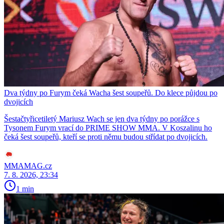
Dva týdny po Furym čeká Wacha šest soupeřů. Do klece půjdou po
dvojicích
Šestačtyřicetiletý Mariusz Wach se jen dva týdny po porážce s
Tysonem Furym vrací do PRIME SHOW MMA. V Koszalinu ho
čeká šest soupeřů, kteří se proti němu budou střídat po dvojicích.
MMAMAG.cz
7. 8. 2026, 23:34
1 min