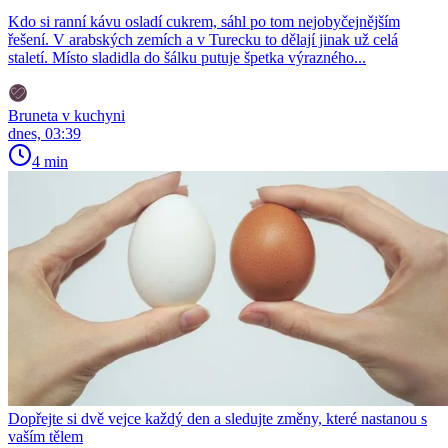
Kdo si ranní kávu osladí cukrem, sáhl po tom nejobyčejnějším
řešení. V arabských zemích a v Turecku to dělají jinak už celá
staletí. Místo sladidla do šálku putuje špetka výrazného...
Bruneta v kuchyni
dnes, 03:39
4 min
Dopřejte si dvě vejce každý den a sledujte změny, které nastanou s
vaším tělem