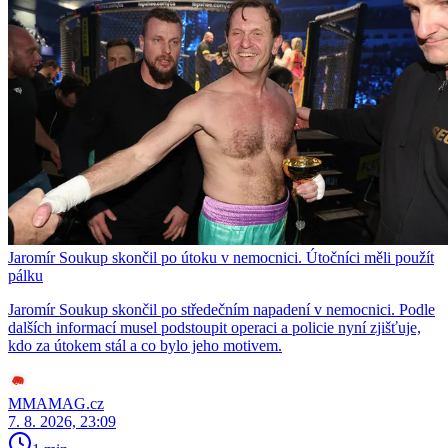
Jaromír Soukup skončil po útoku v nemocnici. Útočníci měli použít
pálku
Jaromír Soukup skončil po středečním napadení v nemocnici. Podle
dalších informací musel podstoupit operaci a policie nyní zjišťuje,
kdo za útokem stál a co bylo jeho motivem.
MMAMAG.cz
7. 8. 2026, 23:09