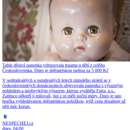
Tahle děsivá panenka vzbuzovala trauma u dětí z celého
Československa. Dnes je sběratelskou raritou za 5 000 Kč
V sedmdesátých a osmdesátých letech minulého století se v
československých domácnostech objevovala panenka s výrazným
pohledem a neobvyklým výrazem, kterou vyráběla Fatra, a.s..
Zatímco někteří ji milovali, jiní z ní měli noční můry. Dnes je tato
hračka vyhledávanou sběratelskou položkou, jejíž cena dosahuje až
pěti tisíc korun.
NESPECHEJ.cz
dnes, 04:00