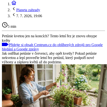
Planeta zahrady
7. 7. 2026, 19:06
5 min
Petúnie kvetou jen na koncích? Tento letní řez je znovu obsype
květy
Přidejte si obsah Centrum.cz do oblíbených zdrojů pro Google
hledání a Google zprávy
Jak ostříhat petúnie v červenci, aby opět kvetly? Pokud petúnie
nekvetou a lepí proveďte letní řez petúnií, který podpoří nové
výhony a záplavu květů až do podzimu.