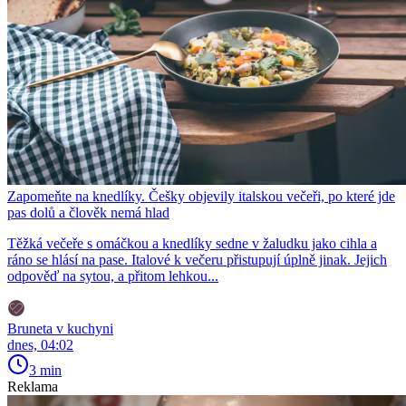
Zapomeňte na knedlíky. Češky objevily italskou večeři, po které jde
pas dolů a člověk nemá hlad
Těžká večeře s omáčkou a knedlíky sedne v žaludku jako cihla a
ráno se hlásí na pase. Italové k večeru přistupují úplně jinak. Jejich
odpověď na sytou, a přitom lehkou...
Bruneta v kuchyni
dnes, 04:02
3 min
Reklama