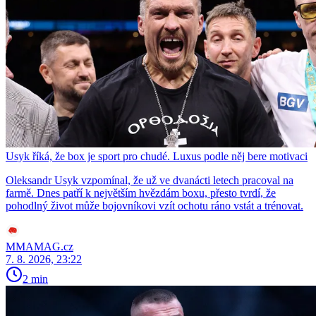
Usyk říká, že box je sport pro chudé. Luxus podle něj bere motivaci
Oleksandr Usyk vzpomínal, že už ve dvanácti letech pracoval na
farmě. Dnes patří k největším hvězdám boxu, přesto tvrdí, že
pohodlný život může bojovníkovi vzít ochotu ráno vstát a trénovat.
MMAMAG.cz
7. 8. 2026, 23:22
2 min