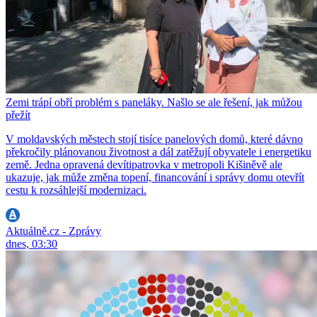
Zemi trápí obří problém s paneláky. Našlo se ale řešení, jak můžou
přežít
V moldavských městech stojí tisíce panelových domů, které dávno
překročily plánovanou životnost a dál zatěžují obyvatele i energetiku
země. Jedna opravená devítipatrovka v metropoli Kišiněvě ale
ukazuje, jak může změna topení, financování i správy domu otevřít
cestu k rozsáhlejší modernizaci.
Aktuálně.cz - Zprávy
dnes, 03:30