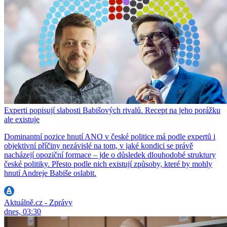
Experti popisují slabosti Babišových rivalů. Recept na jeho porážku
ale existuje
Dominantní pozice hnutí ANO v české politice má podle expertů i
objektivní příčiny nezávislé na tom, v jaké kondici se právě
nacházejí opoziční formace – jde o důsledek dlouhodobé struktury
české politiky. Přesto podle nich existují způsoby, které by mohly
hnutí Andreje Babiše oslabit.
Aktuálně.cz - Zprávy
dnes, 03:30