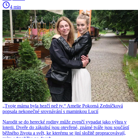
4 min
„Tvoje máma byla hezčí než ty.“ Amelie Pokorná Zedníčková
popsala nekonečné srovnávání s maminkou Lucií
Narodit se do herecké rodiny může zvenčí vypadat jako výhra v
loterii. Dveře do zákulisí jsou otevřené, známé tváře jsou součástí
běžného života a svět, ke kterému se jiní složitě propracovávají,