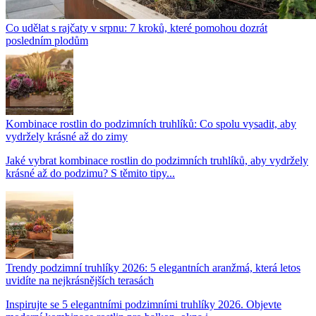
Co udělat s rajčaty v srpnu: 7 kroků, které pomohou dozrát
posledním plodům
Kombinace rostlin do podzimních truhlíků: Co spolu vysadit, aby
vydržely krásné až do zimy
Jaké vybrat kombinace rostlin do podzimních truhlíků, aby vydržely
krásné až do podzimu? S těmito tipy...
Trendy podzimní truhlíky 2026: 5 elegantních aranžmá, která letos
uvidíte na nejkrásnějších terasách
Inspirujte se 5 elegantními podzimními truhlíky 2026. Objevte