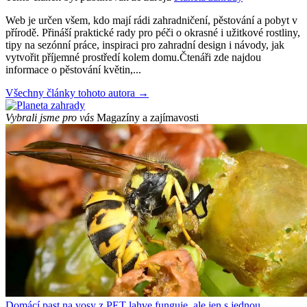
Web je určen všem, kdo mají rádi zahradničení, pěstování a pobyt v
přírodě. Přináší praktické rady pro péči o okrasné i užitkové rostliny,
tipy na sezónní práce, inspiraci pro zahradní design i návody, jak
vytvořit příjemné prostředí kolem domu.Čtenáři zde najdou
informace o pěstování květin,...
Všechny články tohoto autora →
Vybrali jsme pro vás
Magazíny a zajímavosti
Domácí past na vosy z PET lahve funguje, ale jen s jednou