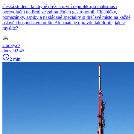
Česká studená kuchyně přežila první republiku, socialismus i
porevoluční nadšení ze zahraničních gastronomií. Chlebíčky,
pomazánky, aspiky a nakládané speciality si drží své místo na každé
oslavě i hospodském pultu. Ale znáte je opravdu tak dobře, jak si
myslíte?
Cooky.cz
dnes, 02:45
2 min