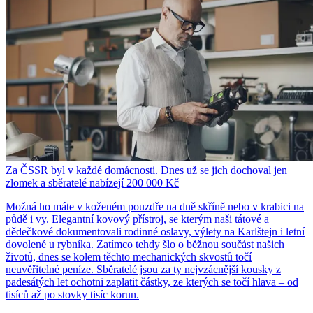
Za ČSSR byl v každé domácnosti. Dnes už se jich dochoval jen
zlomek a sběratelé nabízejí 200 000 Kč
Možná ho máte v koženém pouzdře na dně skříně nebo v krabici na
půdě i vy. Elegantní kovový přístroj, se kterým naši tátové a
dědečkové dokumentovali rodinné oslavy, výlety na Karlštejn i letní
dovolené u rybníka. Zatímco tehdy šlo o běžnou součást našich
životů, dnes se kolem těchto mechanických skvostů točí
neuvěřitelné peníze. Sběratelé jsou za ty nejvzácnější kousky z
padesátých let ochotni zaplatit částky, ze kterých se točí hlava – od
tisíců až po stovky tisíc korun.