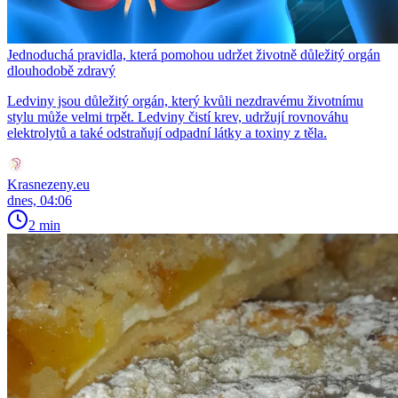
Jednoduchá pravidla, která pomohou udržet životně důležitý orgán
dlouhodobě zdravý
Ledviny jsou důležitý orgán, který kvůli nezdravému životnímu
stylu může velmi trpět. Ledviny čistí krev, udržují rovnováhu
elektrolytů a také odstraňují odpadní látky a toxiny z těla.
Krasnezeny.eu
dnes, 04:06
2 min