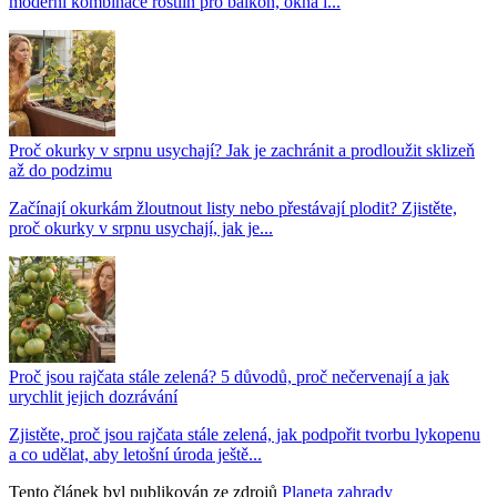
moderní kombinace rostlin pro balkon, okna i...
Proč okurky v srpnu usychají? Jak je zachránit a prodloužit sklizeň
až do podzimu
Začínají okurkám žloutnout listy nebo přestávají plodit? Zjistěte,
proč okurky v srpnu usychají, jak je...
Proč jsou rajčata stále zelená? 5 důvodů, proč nečervenají a jak
urychlit jejich dozrávání
Zjistěte, proč jsou rajčata stále zelená, jak podpořit tvorbu lykopenu
a co udělat, aby letošní úroda ještě...
Tento článek byl publikován ze zdrojů
Planeta zahrady