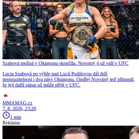
Szabová možná v Oktagonu skončila. Novotný ji už vidí v UFC
Lucia Szabová po výhře nad Lucií Pudilovou dál drží
neporazitelnost i dva pásy Oktagonu. Ondřej Novotný teď připustil,
že její další zápas už může přijít v UFC.
MMAMAG.cz
7. 8. 2026, 23:26
1 min
Reklama