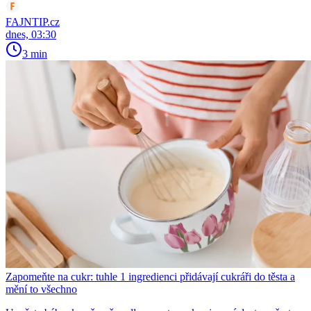
FAJNTIP.cz
dnes, 03:30
3 min
Zapomeňte na cukr: tuhle 1 ingredienci přidávají cukráři do těsta a
mění to všechno