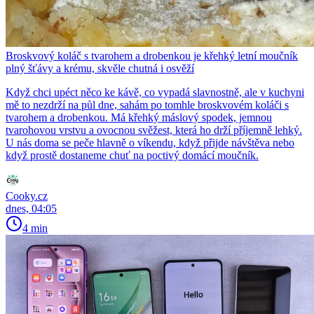
Broskvový koláč s tvarohem a drobenkou je křehký letní moučník
plný šťávy a krému, skvěle chutná i osvěží
Když chci upéct něco ke kávě, co vypadá slavnostně, ale v kuchyni
mě to nezdrží na půl dne, sahám po tomhle broskvovém koláči s
tvarohem a drobenkou. Má křehký máslový spodek, jemnou
tvarohovou vrstvu a ovocnou svěžest, která ho drží příjemně lehký.
U nás doma se peče hlavně o víkendu, když přijde návštěva nebo
když prostě dostaneme chuť na poctivý domácí moučník.
Cooky.cz
dnes, 04:05
4 min