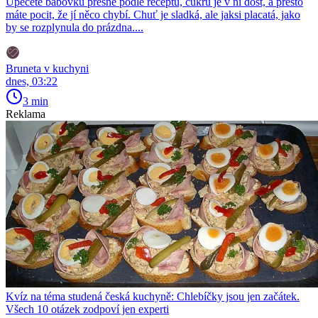
Upečete bábovku přesně podle receptu, cukru je v ní dost, a přesto
máte pocit, že jí něco chybí. Chuť je sladká, ale jaksi placatá, jako
by se rozplynula do prázdna....
Bruneta v kuchyni
dnes, 03:22
3 min
Reklama
Kvíz na téma studená česká kuchyně: Chlebíčky jsou jen začátek.
Všech 10 otázek zodpoví jen experti