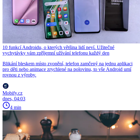
10 funkcí Androidu, o kterých většina lidí neví. Užitečné
vychytávky vám zpříjemní užívání telefonu každý den
Blikání bleskem místo zvonění, telefon zamčený na jednu aplikaci
pro děti nebo animace zrychlené na polovinu, to vše Android umí
rovnou z výroby.
Mobify.cz
dnes, 04:03
4 min