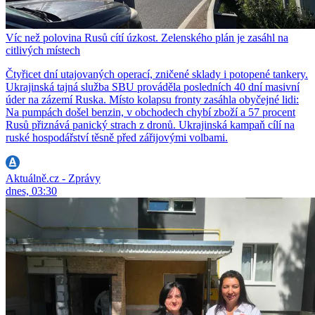
Víc než polovina Rusů cítí úzkost. Zelenského plán je zasáhl na
citlivých místech
Čtyřicet dní utajovaných operací, zničené sklady i potopené tankery.
Ukrajinská tajná služba SBU prováděla posledních 40 dní masivní
úder na zázemí Ruska. Místo kolapsu fronty zasáhla obyčejné lidi:
Na pumpách došel benzin, v obchodech chybí zboží a 57 procent
Rusů přiznává panický strach z dronů. Ukrajinská kampaň cílí na
ruské hospodářství těsně před zářijovými volbami.
Aktuálně.cz - Zprávy
dnes, 03:30