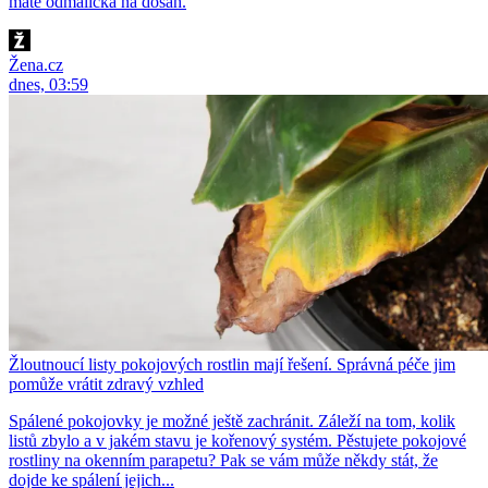
máte odmalička na dosah.
Žena.cz
dnes, 03:59
Žloutnoucí listy pokojových rostlin mají řešení. Správná péče jim
pomůže vrátit zdravý vzhled
Spálené pokojovky je možné ještě zachránit. Záleží na tom, kolik
listů zbylo a v jakém stavu je kořenový systém. Pěstujete pokojové
rostliny na okenním parapetu? Pak se vám může někdy stát, že
dojde ke spálení jejich...