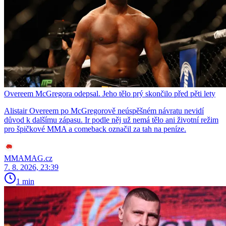
Overeem McGregora odepsal. Jeho tělo prý skončilo před pěti lety
Alistair Overeem po McGregorově neúspěšném návratu nevidí
důvod k dalšímu zápasu. Ir podle něj už nemá tělo ani životní režim
pro špičkové MMA a comeback označil za tah na peníze.
MMAMAG.cz
7. 8. 2026, 23:39
1 min