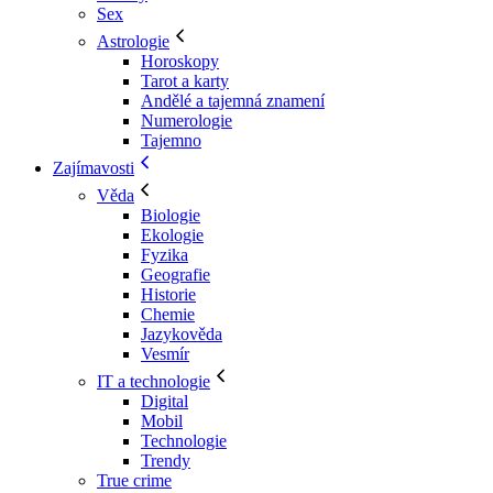
Sex
Astrologie
Horoskopy
Tarot a karty
Andělé a tajemná znamení
Numerologie
Tajemno
Zajímavosti
Věda
Biologie
Ekologie
Fyzika
Geografie
Historie
Chemie
Jazykověda
Vesmír
IT a technologie
Digital
Mobil
Technologie
Trendy
True crime