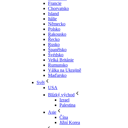
Francie
Chorvatsko
Island
Itálie
Německo
Polsko
Rakousko
Řecko
Rusko
Španělsko
Švédsko
Velká Británie
Rumunsko
Válka na Ukrajině
Maďarsko
Svět
USA
Blízký východ
Izrael
Palestina
Asie
Čína
Jižní Korea