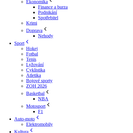
Ekonomika
Finance a burza
Podnikání
Spotřebitel
Krimi
Doprava
Nehody
Sport
Hokej
Fotbal
Tenis
Lyžování
Cyklistika
Atletika
Bojové sporty
ZOH 2026
Basketbal
NBA
Motosport
F1
Auto-moto
Elektromobily
Kultura