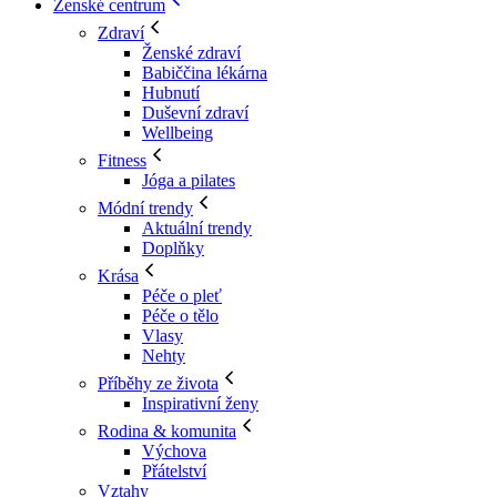
Ženské centrum
Zdraví
Ženské zdraví
Babiččina lékárna
Hubnutí
Duševní zdraví
Wellbeing
Fitness
Jóga a pilates
Módní trendy
Aktuální trendy
Doplňky
Krása
Péče o pleť
Péče o tělo
Vlasy
Nehty
Příběhy ze života
Inspirativní ženy
Rodina & komunita
Výchova
Přátelství
Vztahy