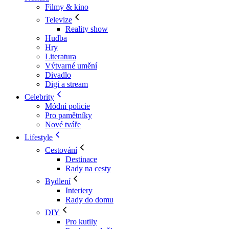
Filmy & kino
Televize
Reality show
Hudba
Hry
Literatura
Výtvarné umění
Divadlo
Digi a stream
Celebrity
Módní policie
Pro pamětníky
Nové tváře
Lifestyle
Cestování
Destinace
Rady na cesty
Bydlení
Interiery
Rady do domu
DIY
Pro kutily