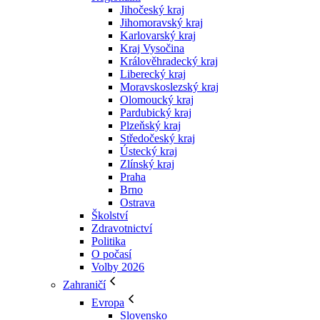
Jihočeský kraj
Jihomoravský kraj
Karlovarský kraj
Kraj Vysočina
Králověhradecký kraj
Liberecký kraj
Moravskoslezský kraj
Olomoucký kraj
Pardubický kraj
Plzeňský kraj
Středočeský kraj
Ústecký kraj
Zlínský kraj
Praha
Brno
Ostrava
Školství
Zdravotnictví
Politika
O počasí
Volby 2026
Zahraničí
Evropa
Slovensko