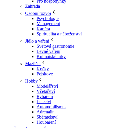
Pro hospodyňky
Zahrada
Osobní rozvoj
Psychologie
Management
Kariéra
Spiritualita a náboženství
Jídlo a vaření
Světová gastronomie
Levné vaření
Kulinářské triky
Mazlíčci
Kočky
Pejskové
Hobby
Modelářství
Včelařství
Rybaření
Letectví
Automobilismus
Adrenalin
Sběratelství
Houbaření