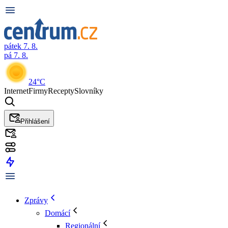
pátek 7. 8.
pá 7. 8.
24°C
Internet
Firmy
Recepty
Slovníky
Přihlášení
Zprávy
Domácí
Regionální