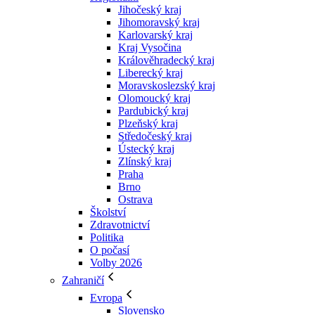
Jihočeský kraj
Jihomoravský kraj
Karlovarský kraj
Kraj Vysočina
Králověhradecký kraj
Liberecký kraj
Moravskoslezský kraj
Olomoucký kraj
Pardubický kraj
Plzeňský kraj
Středočeský kraj
Ústecký kraj
Zlínský kraj
Praha
Brno
Ostrava
Školství
Zdravotnictví
Politika
O počasí
Volby 2026
Zahraničí
Evropa
Slovensko