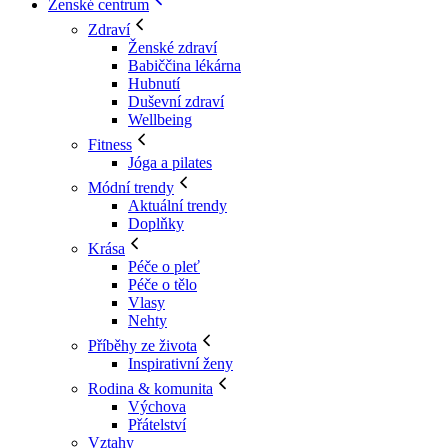
Ženské centrum
Zdraví
Ženské zdraví
Babiččina lékárna
Hubnutí
Duševní zdraví
Wellbeing
Fitness
Jóga a pilates
Módní trendy
Aktuální trendy
Doplňky
Krása
Péče o pleť
Péče o tělo
Vlasy
Nehty
Příběhy ze života
Inspirativní ženy
Rodina & komunita
Výchova
Přátelství
Vztahy