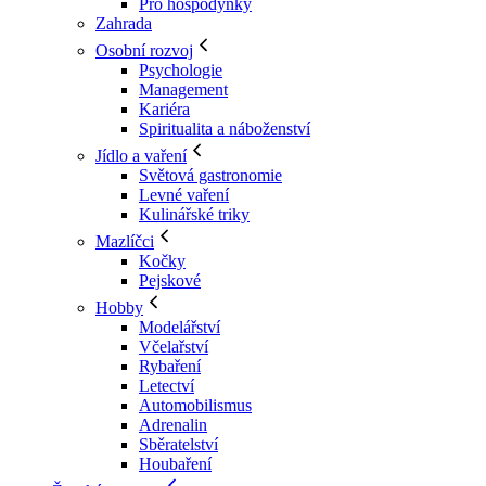
Pro hospodyňky
Zahrada
Osobní rozvoj
Psychologie
Management
Kariéra
Spiritualita a náboženství
Jídlo a vaření
Světová gastronomie
Levné vaření
Kulinářské triky
Mazlíčci
Kočky
Pejskové
Hobby
Modelářství
Včelařství
Rybaření
Letectví
Automobilismus
Adrenalin
Sběratelství
Houbaření