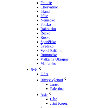
Francie
Chorvatsko
Island
Itálie
Německo
Polsko
Rakousko
Řecko
Rusko
Španělsko
Švédsko
Velká Británie
Rumunsko
Válka na Ukrajině
Maďarsko
Svět
USA
Blízký východ
Izrael
Palestina
Asie
Čína
Jižní Korea