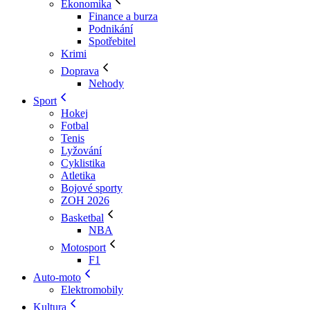
Ekonomika
Finance a burza
Podnikání
Spotřebitel
Krimi
Doprava
Nehody
Sport
Hokej
Fotbal
Tenis
Lyžování
Cyklistika
Atletika
Bojové sporty
ZOH 2026
Basketbal
NBA
Motosport
F1
Auto-moto
Elektromobily
Kultura