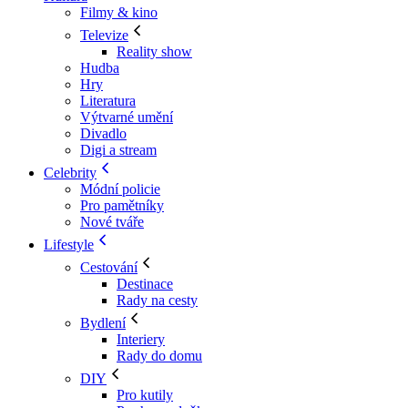
Filmy & kino
Televize
Reality show
Hudba
Hry
Literatura
Výtvarné umění
Divadlo
Digi a stream
Celebrity
Módní policie
Pro pamětníky
Nové tváře
Lifestyle
Cestování
Destinace
Rady na cesty
Bydlení
Interiery
Rady do domu
DIY
Pro kutily