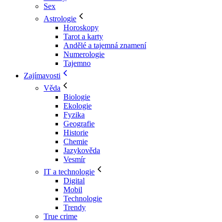
Sex
Astrologie
Horoskopy
Tarot a karty
Andělé a tajemná znamení
Numerologie
Tajemno
Zajímavosti
Věda
Biologie
Ekologie
Fyzika
Geografie
Historie
Chemie
Jazykověda
Vesmír
IT a technologie
Digital
Mobil
Technologie
Trendy
True crime