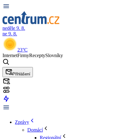
neděle 9. 8.
ne 9. 8.
23°C
Internet
Firmy
Recepty
Slovníky
Přihlášení
Zprávy
Domácí
Regionální