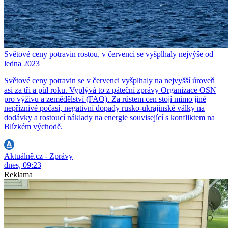
Světové ceny potravin rostou, v červenci se vyšplhaly nejvýše od
ledna 2023
Světové ceny potravin se v červenci vyšplhaly na nejvyšší úroveň
asi za tři a půl roku. Vyplývá to z páteční zprávy Organizace OSN
pro výživu a zemědělství (FAO). Za růstem cen stojí mimo jiné
nepříznivé počasí, negativní dopady rusko-ukrajinské války na
dodávky a rostoucí náklady na energie související s konfliktem na
Blízkém východě.
Aktuálně.cz - Zprávy
dnes, 09:23
Reklama