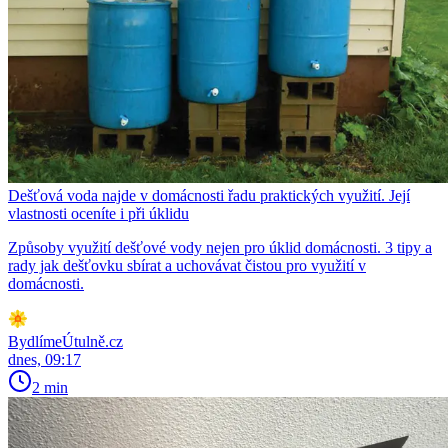
Dešťová voda najde v domácnosti řadu praktických využití. Její
vlastnosti oceníte i při úklidu
Způsoby využití dešťové vody nejen pro úklid domácnosti. 3 tipy a
rady jak dešťovku sbírat a uchovávat čistou pro využití v
domácnosti.
BydlímeÚtulně.cz
dnes, 09:17
2 min