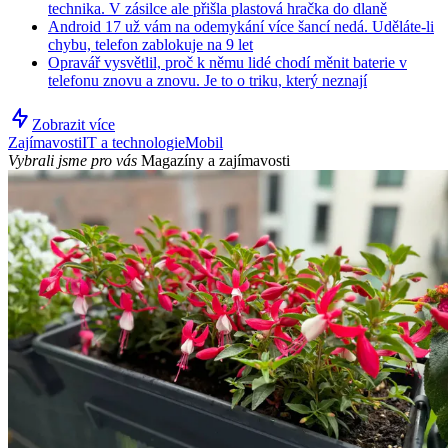
technika. V zásilce ale přišla plastová hračka do dlaně
Android 17 už vám na odemykání více šancí nedá. Uděláte-li
chybu, telefon zablokuje na 9 let
Opravář vysvětlil, proč k němu lidé chodí měnit baterie v
telefonu znovu a znovu. Je to o triku, který neznají
Zobrazit více
Zajímavosti
IT a technologie
Mobil
Vybrali jsme pro vás
Magazíny a zajímavosti