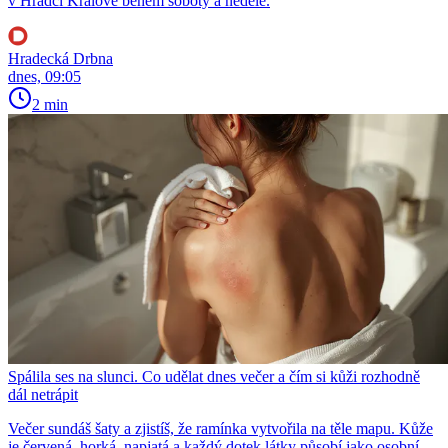
v Hradci Králové během soboty a neděle.
Hradecká Drbna
dnes, 09:05
2 min
Spálila ses na slunci. Co udělat dnes večer a čím si kůži rozhodně
dál netrápit
Večer sundáš šaty a zjistíš, že ramínka vytvořila na těle mapu. Kůže
je červená, horká, napjatá a každý dotek látky působí jako osobní