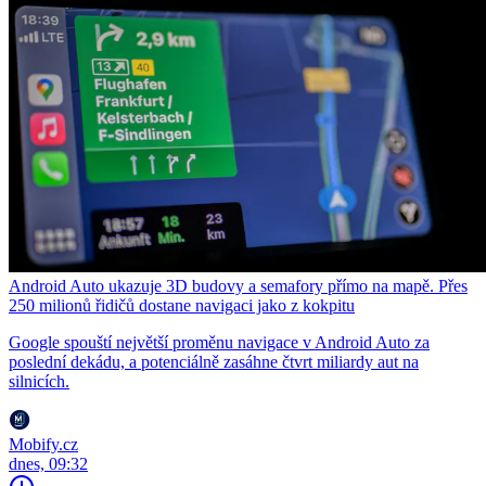
Android Auto ukazuje 3D budovy a semafory přímo na mapě. Přes
250 milionů řidičů dostane navigaci jako z kokpitu
Google spouští největší proměnu navigace v Android Auto za
poslední dekádu, a potenciálně zasáhne čtvrt miliardy aut na
silnicích.
Mobify.cz
dnes, 09:32