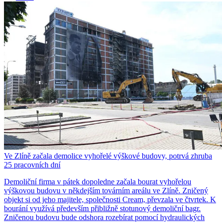
Ve Zlíně začala demolice vyhořelé výškové budovy, potrvá zhruba
25 pracovních dní
Demoliční firma v pátek dopoledne začala bourat vyhořelou
výškovou budovu v někdejším továrním areálu ve Zlíně. Zničený
objekt si od jeho majitele, společnosti Cream, převzala ve čtvrtek. K
bourání využívá především přibližně stotunový demoliční bagr.
Zničenou budovu bude odshora rozebírat pomocí hydraulických