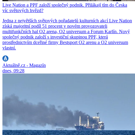
Live Nation a PPF založí společný podnik. Přilákají tím do Česka
víc světových hvězd?
Jedna z největších světových pořadatelů kulturních akcí Live Nation
získá majoritní podíl 51 procent v novém provozovateli
multifunkčních hal O2 arena, O2 universum a Forum Karlín. Nový
společný podnik založí s investiční skupinou PPF, která
prostřednictvím dceřiné firmy Bestsport O2 arenu a O2 universum
vlastní.
Aktuálně.cz - Magazín
dnes, 09:28