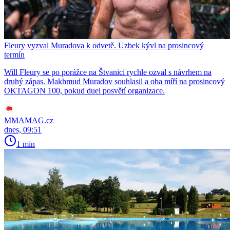
Fleury vyzval Muradova k odvetě. Uzbek kývl na prosincový
termín
Will Fleury se po porážce na Štvanici rychle ozval s návrhem na
druhý zápas. Makhmud Muradov souhlasil a oba míří na prosincový
OKTAGON 100, pokud duel posvětí organizace.
MMAMAG.cz
dnes, 09:51
1 min