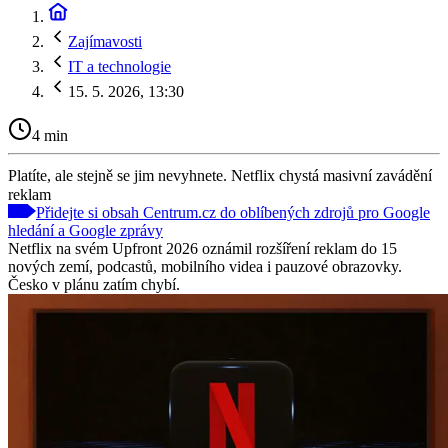
Zajímavosti
IT a technologie
15. 5. 2026, 13:30
4 min
Platíte, ale stejně se jim nevyhnete. Netflix chystá masivní zavádění
reklam
Přidejte si obsah Centrum.cz do oblíbených zdrojů pro Google
hledání a Google zprávy
Netflix na svém Upfront 2026 oznámil rozšíření reklam do 15
nových zemí, podcastů, mobilního videa i pauzové obrazovky.
Česko v plánu zatím chybí.