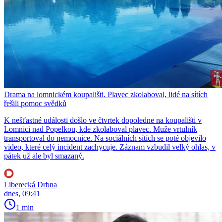
Drama na lomnickém koupališti. Plavec zkolaboval, lidé na sítích
řešili pomoc svědků
K nešťastné události došlo ve čtvrtek dopoledne na koupališti v
Lomnici nad Popelkou, kde zkolaboval plavec. Muže vrtulník
transportoval do nemocnice. Na sociálních sítích se poté objevilo
video, které celý incident zachycuje. Záznam vzbudil velký ohlas, v
pátek už ale byl smazaný.
Liberecká Drbna
dnes, 09:41
1 min