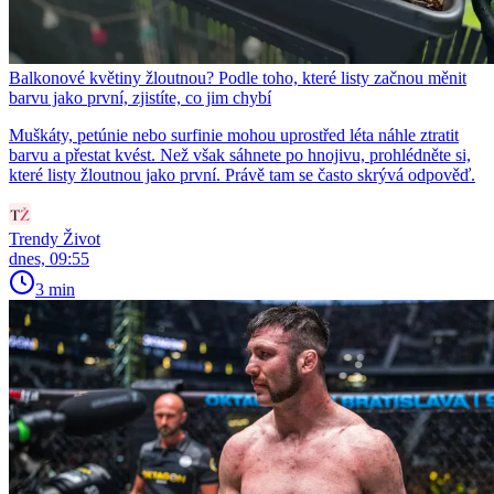
Balkonové květiny žloutnou? Podle toho, které listy začnou měnit
barvu jako první, zjistíte, co jim chybí
Muškáty, petúnie nebo surfinie mohou uprostřed léta náhle ztratit
barvu a přestat kvést. Než však sáhnete po hnojivu, prohlédněte si,
které listy žloutnou jako první. Právě tam se často skrývá odpověď.
Trendy Život
dnes, 09:55
3 min