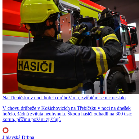
Na Třebíčsku v noci hořela drůbežárna, zvířatům se nic nestalo
V chovu drůbeže v Kožichovicích na Třebíčsku v noci na dnešek
hořelo, žádná zvířata neuhynula. Škodu hasiči odhadli na 300 tisíc
korun, příčinu požáru zjišťují.
Jihlavská Drbna