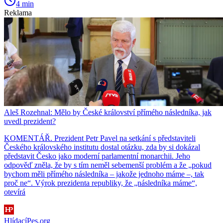
4 min
Reklama
Aleš Rozehnal: Mělo by České království přímého následníka, jak
uvedl prezident?
KOMENTÁŘ. Prezident Petr Pavel na setkání s představiteli
Českého královského institutu dostal otázku, zda by si dokázal
představit Česko jako moderní parlamentní monarchii. Jeho
odpověď zněla, že by s tím neměl sebemenší problém a že „pokud
bychom měli přímého následníka – jakože jednoho máme –, tak
proč ne“. Výrok prezidenta republiky, že „následníka máme“,
otevírá
HlídacíPes.org