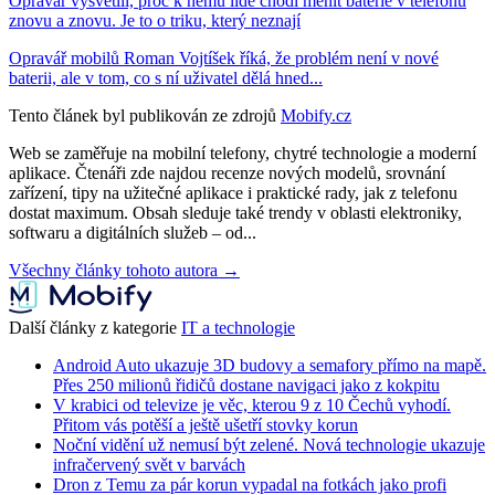
Opravář vysvětlil, proč k němu lidé chodí měnit baterie v telefonu
znovu a znovu. Je to o triku, který neznají
Opravář mobilů Roman Vojtíšek říká, že problém není v nové
baterii, ale v tom, co s ní uživatel dělá hned...
Tento článek byl publikován ze zdrojů
Mobify.cz
Web se zaměřuje na mobilní telefony, chytré technologie a moderní
aplikace. Čtenáři zde najdou recenze nových modelů, srovnání
zařízení, tipy na užitečné aplikace i praktické rady, jak z telefonu
dostat maximum. Obsah sleduje také trendy v oblasti elektroniky,
softwaru a digitálních služeb – od...
Všechny články tohoto autora →
Další články z kategorie
IT a technologie
Android Auto ukazuje 3D budovy a semafory přímo na mapě.
Přes 250 milionů řidičů dostane navigaci jako z kokpitu
V krabici od televize je věc, kterou 9 z 10 Čechů vyhodí.
Přitom vás potěší a ještě ušetří stovky korun
Noční vidění už nemusí být zelené. Nová technologie ukazuje
infračervený svět v barvách
Dron z Temu za pár korun vypadal na fotkách jako profi