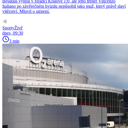
Beşiktaş vyhrál v Hradci Králové 1:0, ale jeho trenér Vincenzo
Italiano po závěrečném hvizdu nepůsobil jako muž, který právě slaví
vítězství. Mluvil o utrpení.
SportyŽivě
dnes, 09:30
3 min