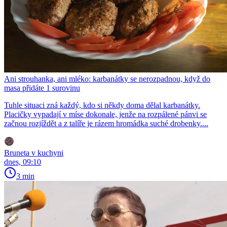
Ani strouhanka, ani mléko: karbanátky se nerozpadnou, když do
masa přidáte 1 surovinu
Tuhle situaci zná každý, kdo si někdy doma dělal karbanátky.
Placičky vypadají v míse dokonale, jenže na rozpálené pánvi se
začnou rozjíždět a z talíře je rázem hromádka suché drobenky....
Bruneta v kuchyni
dnes, 09:10
3 min