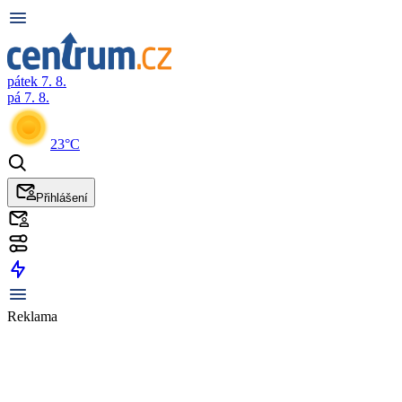
pátek 7. 8.
pá 7. 8.
23°C
Přihlášení
Reklama