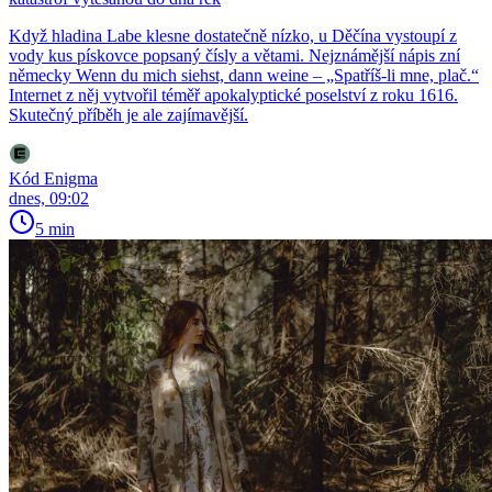
Když hladina Labe klesne dostatečně nízko, u Děčína vystoupí z
vody kus pískovce popsaný čísly a větami. Nejznámější nápis zní
německy Wenn du mich siehst, dann weine – „Spatříš-li mne, plač.“
Internet z něj vytvořil téměř apokalyptické poselství z roku 1616.
Skutečný příběh je ale zajímavější.
Kód Enigma
dnes, 09:02
5 min