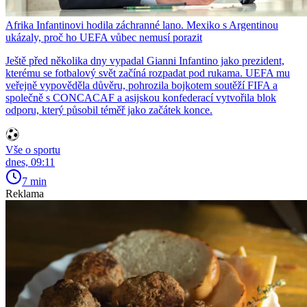
Afrika Infantinovi hodila záchranné lano. Mexiko s Argentinou
ukázaly, proč ho UEFA vůbec nemusí porazit
Ještě před několika dny vypadal Gianni Infantino jako prezident,
kterému se fotbalový svět začíná rozpadat pod rukama. UEFA mu
veřejně vypověděla důvěru, pohrozila bojkotem soutěží FIFA a
společně s CONCACAF a asijskou konfederací vytvořila blok
odporu, který působil téměř jako začátek konce.
Vše o sportu
dnes, 09:11
7 min
Reklama