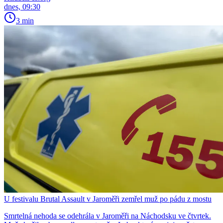
dnes, 09:30
3 min
U festivalu Brutal Assault v Jaroměři zemřel muž po pádu z mostu
Smrtelná nehoda se odehrála v Jaroměři na Náchodsku ve čtvrtek.