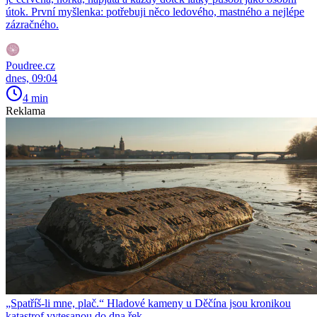
útok. První myšlenka: potřebuji něco ledového, mastného a nejlépe
zázračného.
Poudree.cz
dnes, 09:04
4 min
Reklama
„Spatříš-li mne, plač.“ Hladové kameny u Děčína jsou kronikou
katastrof vytesanou do dna řek