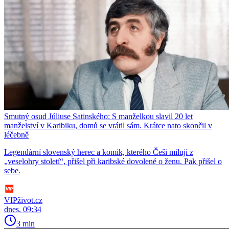
Smutný osud Júliuse Satinského: S manželkou slavil 20 let
manželství v Karibiku, domů se vrátil sám. Krátce nato skončil v
léčebně
Legendární slovenský herec a komik, kterého Češi milují z
„veselohry století“, přišel při karibské dovolené o ženu. Pak přišel o
sebe.
VIPživot.cz
dnes, 09:34
3 min