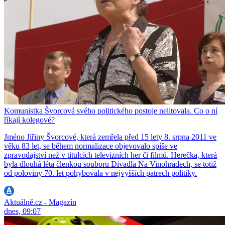
Komunistka Švorcová svého politického postoje nelitovala. Co o ní
říkají kolegové?
Jméno Jiřiny Švorcové, která zemřela před 15 lety 8. srpna 2011 ve
věku 83 let, se během normalizace objevovalo spíše ve
zpravodajství než v titulcích televizních her či filmů. Herečka, která
byla dlouhá léta členkou souboru Divadla Na Vinohradech, se totiž
od poloviny 70. let pohybovala v nejvyšších patrech politiky.
Aktuálně.cz - Magazín
dnes, 09:07