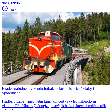
dnes, 09:06
1 min
Hradec nabídne o víkendu fotbal, elektro, historické vlaky i
Spidermana
Hudba u Labe, tanec, letní kina, koncerty i výlet historickým
vlakem. Přinášíme výběr nejzajímavějších akcí, které si můžete užít