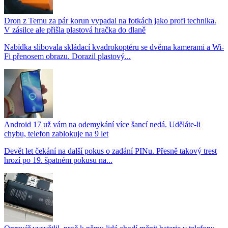
Dron z Temu za pár korun vypadal na fotkách jako profi technika.
V zásilce ale přišla plastová hračka do dlaně
Nabídka slibovala skládací kvadrokoptéru se dvěma kamerami a Wi-
Fi přenosem obrazu. Dorazil plastový...
Android 17 už vám na odemykání více šancí nedá. Uděláte-li
chybu, telefon zablokuje na 9 let
Devět let čekání na další pokus o zadání PINu. Přesně takový trest
hrozí po 19. špatném pokusu na...