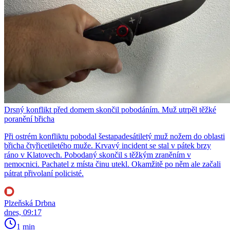
Drsný konflikt před domem skončil pobodáním. Muž utrpěl těžké
poranění břicha
Při ostrém konfliktu pobodal šestapadesátiletý muž nožem do oblasti
břicha čtyřicetiletého muže. Krvavý incident se stal v pátek brzy
ráno v Klatovech. Pobodaný skončil s těžkým zraněním v
nemocnici. Pachatel z místa činu utekl. Okamžitě po něm ale začali
pátrat přivolaní policisté.
Plzeňská Drbna
dnes, 09:17
1 min