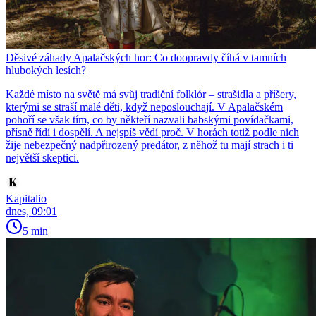
Děsivé záhady Apalačských hor: Co doopravdy číhá v tamních
hlubokých lesích?
Každé místo na světě má svůj tradiční folklór – strašidla a příšery,
kterými se straší malé děti, když neposlouchají. V Apalačském
pohoří se však tím, co by někteří nazvali babskými povídačkami,
přísně řídí i dospělí. A nejspíš vědí proč. V horách totiž podle nich
žije nebezpečný nadpřirozený predátor, z něhož tu mají strach i ti
největší skeptici.
Kapitalio
dnes, 09:01
5 min