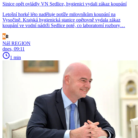
Sinice opět ovládly VN Sedlice, hygienici vydali zákaz koupání
Letošní horké léto naděluje potíže milovníkům koupání na
Vysočině. Krajská hygienická stanice opětovně vydala zákaz
koupání ve vodní nádrži Sedlice poté, co laboratorní rozbory…
Náš REGION
dnes, 09:11
1 min