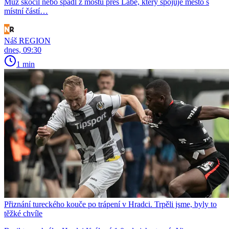
Muž skočil nebo spadl z mostu přes Labe, který spojuje město s
místní částí…
Náš REGION
dnes, 09:30
1 min
Přiznání tureckého kouče po trápení v Hradci. Trpěli jsme, byly to
těžké chvíle