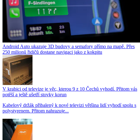
Android Auto ukazuje 3D budovy a semafory přímo na mapě. Přes
250 milionů řidičů dostane navigaci jako z kokpitu
V krabici od televize je věc, kterou 9 z 10 Čechů vyhodí. Přitom vás
potěší a ještě ušetří stovky korun
Kabelový držák přibalený k nové televizi většina lidí vyhodí spolu s
polystyrenem. Přitom nahrazuje...