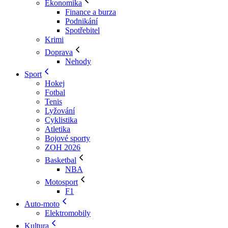
Ekonomika
Finance a burza
Podnikání
Spotřebitel
Krimi
Doprava
Nehody
Sport
Hokej
Fotbal
Tenis
Lyžování
Cyklistika
Atletika
Bojové sporty
ZOH 2026
Basketbal
NBA
Motosport
F1
Auto-moto
Elektromobily
Kultura