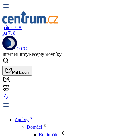
pátek 7. 8.
pá 7. 8.
20°C
Internet
Firmy
Recepty
Slovníky
Přihlášení
Zprávy
Domácí
Regionální