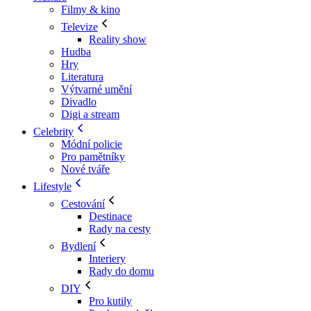
Filmy & kino
Televize
Reality show
Hudba
Hry
Literatura
Výtvarné umění
Divadlo
Digi a stream
Celebrity
Módní policie
Pro pamětníky
Nové tváře
Lifestyle
Cestování
Destinace
Rady na cesty
Bydlení
Interiery
Rady do domu
DIY
Pro kutily