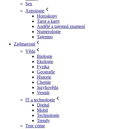
Sex
Astrologie
Horoskopy
Tarot a karty
Andělé a tajemná znamení
Numerologie
Tajemno
Zajímavosti
Věda
Biologie
Ekologie
Fyzika
Geografie
Historie
Chemie
Jazykověda
Vesmír
IT a technologie
Digital
Mobil
Technologie
Trendy
True crime