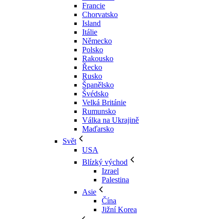
Francie
Chorvatsko
Island
Itálie
Německo
Polsko
Rakousko
Řecko
Rusko
Španělsko
Švédsko
Velká Británie
Rumunsko
Válka na Ukrajině
Maďarsko
Svět
USA
Blízký východ
Izrael
Palestina
Asie
Čína
Jižní Korea