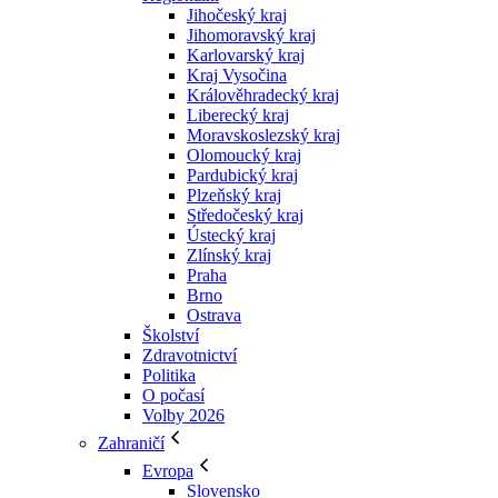
Jihočeský kraj
Jihomoravský kraj
Karlovarský kraj
Kraj Vysočina
Králověhradecký kraj
Liberecký kraj
Moravskoslezský kraj
Olomoucký kraj
Pardubický kraj
Plzeňský kraj
Středočeský kraj
Ústecký kraj
Zlínský kraj
Praha
Brno
Ostrava
Školství
Zdravotnictví
Politika
O počasí
Volby 2026
Zahraničí
Evropa
Slovensko