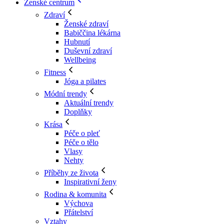
Ženské centrum
Zdraví
Ženské zdraví
Babiččina lékárna
Hubnutí
Duševní zdraví
Wellbeing
Fitness
Jóga a pilates
Módní trendy
Aktuální trendy
Doplňky
Krása
Péče o pleť
Péče o tělo
Vlasy
Nehty
Příběhy ze života
Inspirativní ženy
Rodina & komunita
Výchova
Přátelství
Vztahy