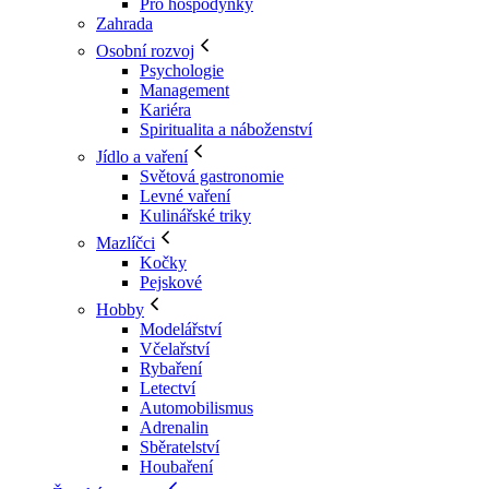
Pro hospodyňky
Zahrada
Osobní rozvoj
Psychologie
Management
Kariéra
Spiritualita a náboženství
Jídlo a vaření
Světová gastronomie
Levné vaření
Kulinářské triky
Mazlíčci
Kočky
Pejskové
Hobby
Modelářství
Včelařství
Rybaření
Letectví
Automobilismus
Adrenalin
Sběratelství
Houbaření