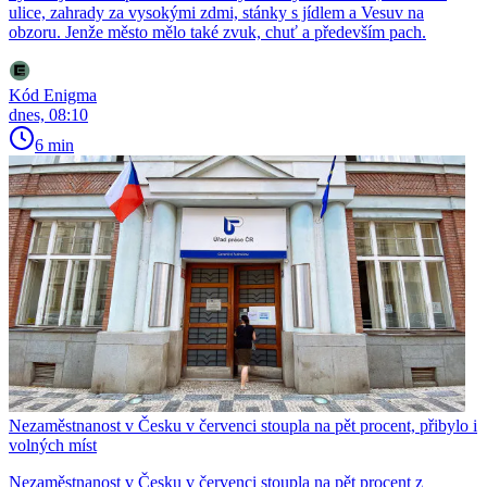
ulice, zahrady za vysokými zdmi, stánky s jídlem a Vesuv na
obzoru. Jenže město mělo také zvuk, chuť a především pach.
Kód Enigma
dnes, 08:10
6 min
Nezaměstnanost v Česku v červenci stoupla na pět procent, přibylo i
volných míst
Nezaměstnanost v Česku v červenci stoupla na pět procent z