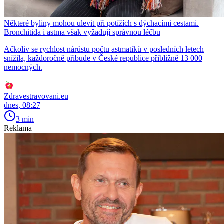
Některé byliny mohou ulevit při potížích s dýchacími cestami.
Bronchitida i astma však vyžadují správnou léčbu
Ačkoliv se rychlost nárůstu počtu astmatiků v posledních letech
snížila, každoročně přibude v České republice přibližně 13 000
nemocných.
Zdravestravovani.eu
dnes, 08:27
3 min
Reklama