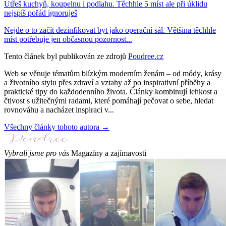
Utřeš kuchyň, koupelnu i podlahu. Těchhle 5 míst ale při úklidu
nejspíš pořád ignoruješ
Nejde o to začít dezinfikovat byt jako operační sál. Většina těchhle
míst potřebuje jen občasnou pozornost...
Tento článek byl publikován ze zdrojů
Poudree.cz
Web se věnuje tématům blízkým moderním ženám – od módy, krásy
a životního stylu přes zdraví a vztahy až po inspirativní příběhy a
praktické tipy do každodenního života. Články kombinují lehkost a
čtivost s užitečnými radami, které pomáhají pečovat o sebe, hledat
rovnováhu a nacházet inspiraci v...
Všechny články tohoto autora →
Vybrali jsme pro vás
Magazíny a zajímavosti