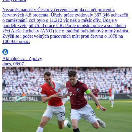
Nezaměstnanost v Česku v červenci stoupla na pět procent z
červnových 4,8 procenta. Úřady práce evidovaly 367.346 uchazečů
o zaměstnání, což bylo o 11.212 víc než o měsíc dřív. Údaje v
pondělí zveřejnil Úřad práce ČR. Podle ministra práce a sociálních
věcí Aleše Juchelky (ANO) jde o tradiční prázdninový mírný nárůst.
Zvýšil se i počet volných pracovních míst proti červnu o 1078 na
100.932 pozic.
Aktuálně.cz - Zprávy
dnes, 08:07