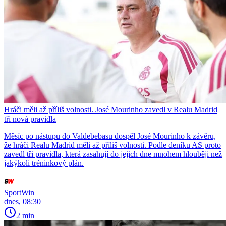
Hráči měli až příliš volnosti. José Mourinho zavedl v Realu Madrid
tři nová pravidla
Měsíc po nástupu do Valdebebasu dospěl José Mourinho k závěru,
že hráči Realu Madrid měli až příliš volnosti. Podle deníku AS proto
zavedl tři pravidla, která zasahují do jejich dne mnohem hlouběji než
jakýkoli tréninkový plán.
SportWin
dnes, 08:30
2 min