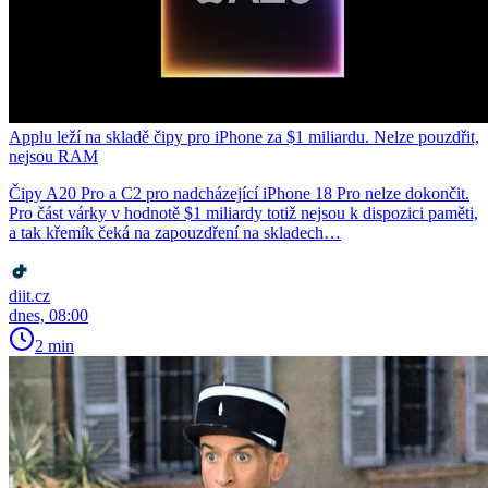
Applu leží na skladě čipy pro iPhone za $1 miliardu. Nelze pouzdřit,
nejsou RAM
Čipy A20 Pro a C2 pro nadcházející iPhone 18 Pro nelze dokončit.
Pro část várky v hodnotě $1 miliardy totiž nejsou k dispozici paměti,
a tak křemík čeká na zapouzdření na skladech…
diit.cz
dnes, 08:00
2 min