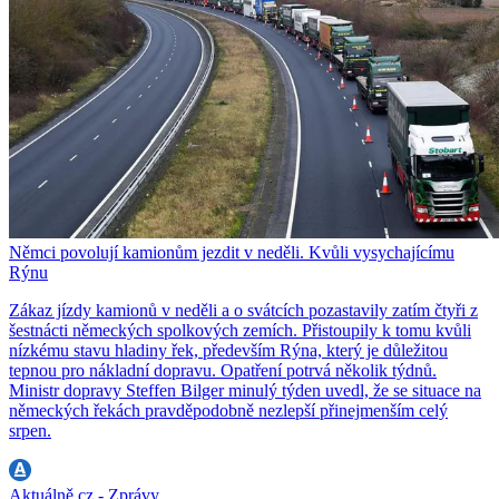
Němci povolují kamionům jezdit v neděli. Kvůli vysychajícímu
Rýnu
Zákaz jízdy kamionů v neděli a o svátcích pozastavily zatím čtyři z
šestnácti německých spolkových zemích. Přistoupily k tomu kvůli
nízkému stavu hladiny řek, především Rýna, který je důležitou
tepnou pro nákladní dopravu. Opatření potrvá několik týdnů.
Ministr dopravy Steffen Bilger minulý týden uvedl, že se situace na
německých řekách pravděpodobně nezlepší přinejmenším celý
srpen.
Aktuálně.cz - Zprávy