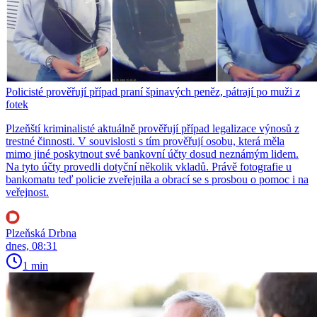
Policisté prověřují případ praní špinavých peněz, pátrají po muži z
fotek
Plzeňští kriminalisté aktuálně prověřují případ legalizace výnosů z
trestné činnosti. V souvislosti s tím prověřují osobu, která měla
mimo jiné poskytnout své bankovní účty dosud neznámým lidem.
Na tyto účty provedli dotyční několik vkladů. Právě fotografie u
bankomatu teď policie zveřejnila a obrací se s prosbou o pomoc i na
veřejnost.
Plzeňská Drbna
dnes, 08:31
1 min