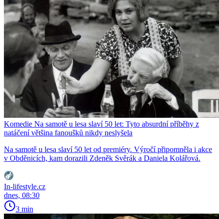
Komedie Na samotě u lesa slaví 50 let: Tyto absurdní příběhy z
natáčení většina fanoušků nikdy neslyšela
Na samotě u lesa slaví 50 let od premiéry. Výročí připomněla i akce
v Obděnicích, kam dorazili Zdeněk Svěrák a Daniela Kolářová.
In-lifestyle.cz
dnes, 08:30
3 min