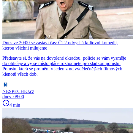
Dnes ve 20:00 se zastaví čas: ČT2 odvysílá kultovní komedii,
kterou všichni milujeme
Představte si, že vás na dovolené okradou, policie se vám vysměje
do obličeje a vy se místo pláče rozhodnete pro sladkou pomstu.
Pomstu, která se promění v jeden z nejvýdělečnějších filmových
klenotů všech dob.
NESPECHEJ.cz
dnes, 08:00
4 min