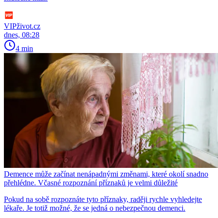
VIPživot.cz
dnes, 08:28
4 min
Demence může začínat nenápadnými změnami, které okolí snadno
přehlédne. Včasné rozpoznání příznaků je velmi důležité
Pokud na sobě rozpoznáte tyto příznaky, raději rychle vyhledejte
lékaře. Je totiž možné, že se jedná o nebezpečnou demenci.