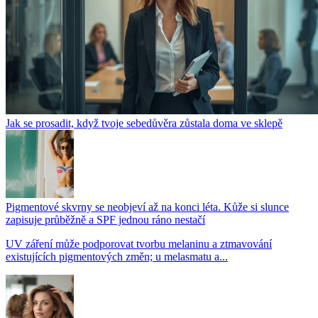
Jak se prosadit, když tvoje sebedůvěra zůstala doma ve sklepě
Pigmentové skvrny se neobjeví až na konci léta. Kůže si slunce
zapisuje průběžně a SPF jednou ráno nestačí
UV záření může podporovat tvorbu melaninu a ztmavování
existujících pigmentových změn; u melasmatu a...