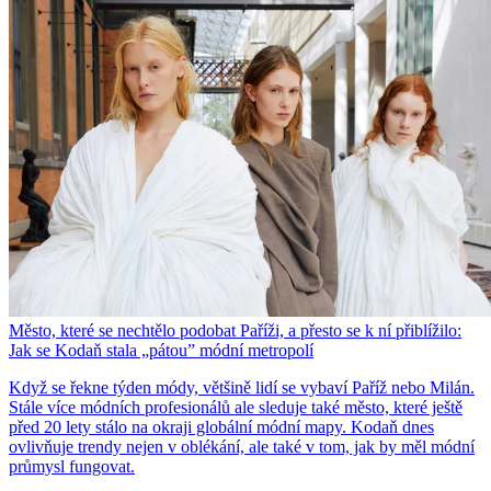
Město, které se nechtělo podobat Paříži, a přesto se k ní přiblížilo:
Jak se Kodaň stala „pátou” módní metropolí
Když se řekne týden módy, většině lidí se vybaví Paříž nebo Milán.
Stále více módních profesionálů ale sleduje také město, které ještě
před 20 lety stálo na okraji globální módní mapy. Kodaň dnes
ovlivňuje trendy nejen v oblékání, ale také v tom, jak by měl módní
průmysl fungovat.