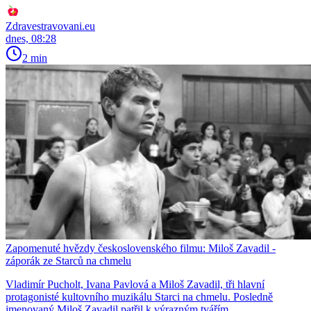
Zdravestravovani.eu
dnes, 08:28
2 min
Zapomenuté hvězdy československého filmu: Miloš Zavadil -
záporák ze Starců na chmelu
Vladimír Pucholt, Ivana Pavlová a Miloš Zavadil, tři hlavní
protagonisté kultovního muzikálu Starci na chmelu. Posledně
jmenovaný Miloš Zavadil patřil k výrazným tvářím