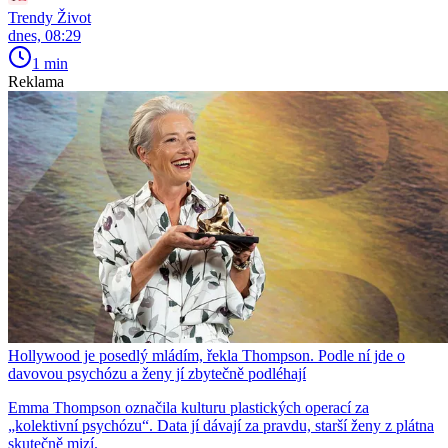
Trendy Život
dnes, 08:29
1 min
Reklama
Hollywood je posedlý mládím, řekla Thompson. Podle ní jde o
davovou psychózu a ženy jí zbytečně podléhají
Emma Thompson označila kulturu plastických operací za
„kolektivní psychózu“. Data jí dávají za pravdu, starší ženy z plátna
skutečně mizí.