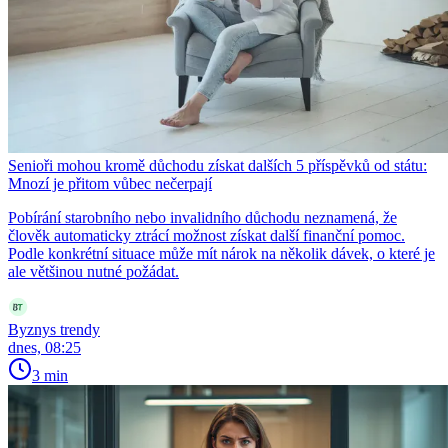
Senioři mohou kromě důchodu získat dalších 5 příspěvků od státu:
Mnozí je přitom vůbec nečerpají
Pobírání starobního nebo invalidního důchodu neznamená, že
člověk automaticky ztrácí možnost získat další finanční pomoc.
Podle konkrétní situace může mít nárok na několik dávek, o které je
ale většinou nutné požádat.
Byznys trendy
dnes, 08:25
3 min