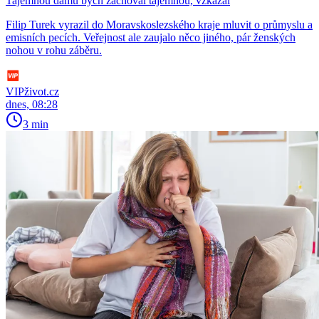
Tajemnou dámu bych zachoval tajemnou, vzkázal
Filip Turek vyrazil do Moravskoslezského kraje mluvit o průmyslu a
emisních pecích. Veřejnost ale zaujalo něco jiného, pár ženských
nohou v rohu záběru.
VIPživot.cz
dnes, 08:28
3 min