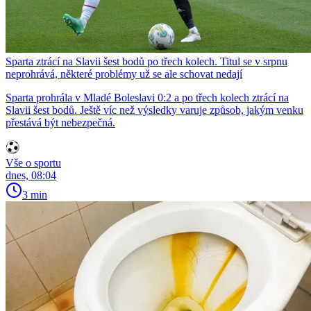
Sparta ztrácí na Slavii šest bodů po třech kolech. Titul se v srpnu
neprohrává, některé problémy už se ale schovat nedají
Sparta prohrála v Mladé Boleslavi 0:2 a po třech kolech ztrácí na
Slavii šest bodů. Ještě víc než výsledky varuje způsob, jakým venku
přestává být nebezpečná.
Vše o sportu
dnes, 08:04
3 min