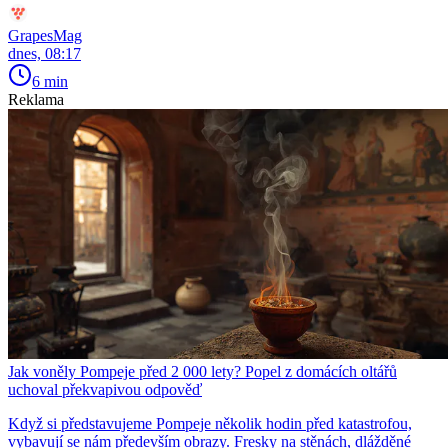
GrapesMag
dnes, 08:17
6 min
Reklama
Jak voněly Pompeje před 2 000 lety? Popel z domácích oltářů
uchoval překvapivou odpověď
Když si představujeme Pompeje několik hodin před katastrofou,
vybavují se nám především obrazy. Fresky na stěnách, dlážděné