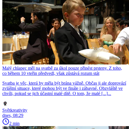
Malý chlapec měl na svatbě za úkol pouze přinést prsteny. Z toho,
co během 10 vteřin předvedl, však zůstává rozum stát
Svatba je věc, která by měla být brána vážně. Občas ji ale doprovází
zvláštní situace, které mohou být ve finále i zábavné. Obzvláště ve
chvíli, pokud se jich účastní malé dítě. O tom, že malé [...]...
Světkreativity
dnes, 08:29
2 min