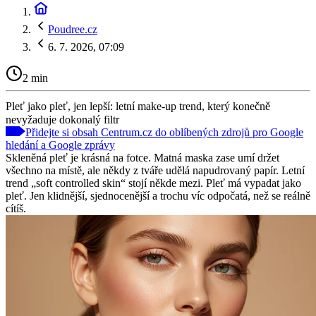
Poudree.cz
6. 7. 2026, 07:09
2 min
Pleť jako pleť, jen lepší: letní make-up trend, který konečně
nevyžaduje dokonalý filtr
Přidejte si obsah Centrum.cz do oblíbených zdrojů pro Google
hledání a Google zprávy
Skleněná pleť je krásná na fotce. Matná maska zase umí držet
všechno na místě, ale někdy z tváře udělá napudrovaný papír. Letní
trend „soft controlled skin“ stojí někde mezi. Pleť má vypadat jako
pleť. Jen klidnější, sjednocenější a trochu víc odpočatá, než se reálně
cítíš.