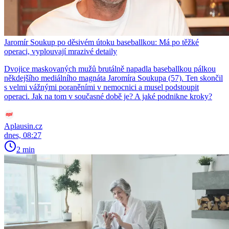
Jaromír Soukup po děsivém útoku baseballkou: Má po těžké
operaci, vyplouvají mrazivé detaily
Dvojice maskovaných mužů brutálně napadla baseballkou pálkou
někdejšího mediálního magnáta Jaromíra Soukupa (57). Ten skončil
s velmi vážnými poraněními v nemocnici a musel podstoupit
operaci. Jak na tom v současné době je? A jaké podnikne kroky?
Aplausin.cz
dnes, 08:27
2 min