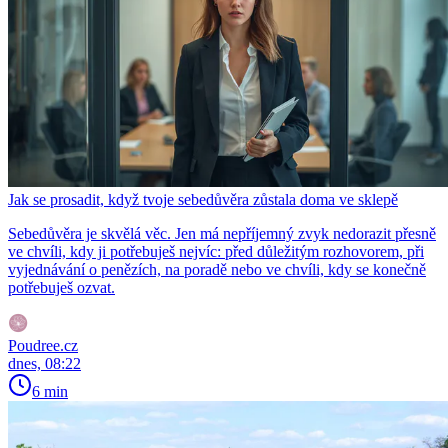
Jak se prosadit, když tvoje sebedůvěra zůstala doma ve sklepě
Sebedůvěra je skvělá věc. Jen má nepříjemný zvyk nedorazit přesně
ve chvíli, kdy ji potřebuješ nejvíc: před důležitým rozhovorem, při
vyjednávání o penězích, na poradě nebo ve chvíli, kdy se konečně
potřebuješ ozvat.
Poudree.cz
dnes, 08:22
6 min