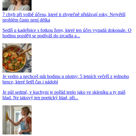
7 chyb při volbě účesu, které ti zbytečně přidávají roky. Největší
problém často není délka
Sedíš u kadeřnice s fotkou ženy, které ten účes vypadá dokonale. O
hodinu později se podíváš do zrcadla a...
Je vedro a nechceš stát hodinu u plotny: 5 letních večeří z jednoho
hrnce, které šetří čas i nádobí
Je půl sedmé, v kuchyni je pořád teplo jako ve skleníku a ty máš
hlad. Ne takový ten poetický hlad, při...