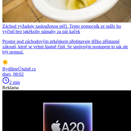
Záchod vyžaduje zaslouženou péči. Tento pomocník ze spíže ho
vyčistí bez jakékoliv námahy za pár kaček
Prostor pod záchodovým prkénkem představuje těžko přístupné
zákoutí, které se velmi špatně čistí. Se správným postupem to tak ale
být nemusí.
BydlímeÚtulně.cz
dnes, 08:02
2 min
Reklama