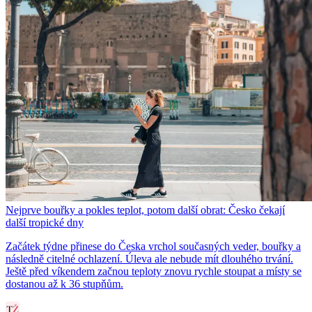
Nejprve bouřky a pokles teplot, potom další obrat: Česko čekají
další tropické dny
Začátek týdne přinese do Česka vrchol současných veder, bouřky a
následně citelné ochlazení. Úleva ale nebude mít dlouhého trvání.
Ještě před víkendem začnou teploty znovu rychle stoupat a místy se
dostanou až k 36 stupňům.