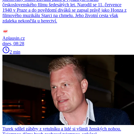
československého filmu šedesátých let. Narodil se 11. července
1940 v Praze a do povědomí diváků se zapsal právě jako Honza z
filmového muzikálu Starci na chmelu. Jeho životní cesta však
zdaleka nekončila u herectví.
Aplausin.cz
dnes, 08:28
2 min
Turek sdílel záběry z vrtulníku a lidé si všimli ženských nohou.