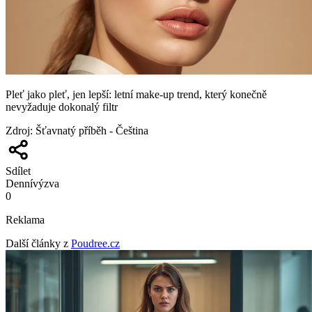
Pleť jako pleť, jen lepší: letní make-up trend, který konečně
nevyžaduje dokonalý filtr
Zdroj
:
Šťavnatý příběh - Čeština
Sdílet
Denní
výzva
0
Reklama
Další články z
Poudree.cz