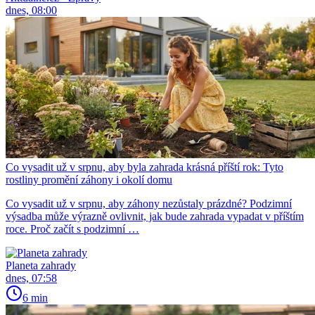
dnes, 08:00
Co vysadit už v srpnu, aby byla zahrada krásná příští rok: Tyto
rostliny promění záhony i okolí domu
Co vysadit už v srpnu, aby záhony nezůstaly prázdné? Podzimní
výsadba může výrazně ovlivnit, jak bude zahrada vypadat v příštím
roce. Proč začít s podzimní …
Planeta zahrady
dnes, 07:58
6 min