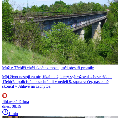
Muž v Třebíči chtěl skočit z mostu, měl přes tři promile
Můj život nestojí za nic, říkal muž, který vyhrožoval sebevraždou.
Třebíčští policisté ho zachránili v neděli 9. srpna večer, následně
skončil v Jihlavě na záchytce.
Jihlavská Drbna
dnes, 08:19
1 min