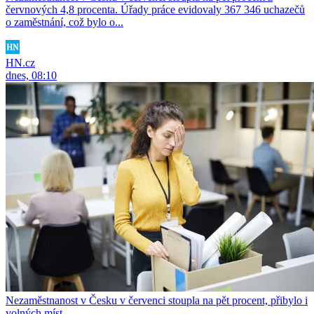
červnových 4,8 procenta. Úřady práce evidovaly 367 346 uchazečů
o zaměstnání, což bylo o...
HN.cz
dnes, 08:10
Nezaměstnanost v Česku v červenci stoupla na pět procent, přibylo i
volných míst