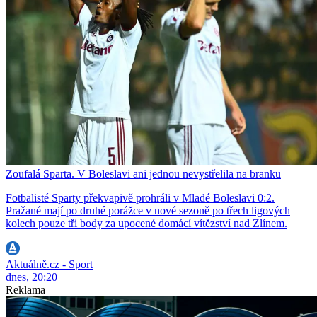
Zoufalá Sparta. V Boleslavi ani jednou nevystřelila na branku
Fotbalisté Sparty překvapivě prohráli v Mladé Boleslavi 0:2.
Pražané mají po druhé porážce v nové sezoně po třech ligových
kolech pouze tři body za upocené domácí vítězství nad Zlínem.
Aktuálně.cz - Sport
dnes, 20:20
Reklama