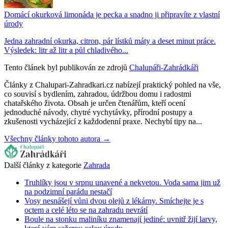
Domácí okurková limonáda je pecka a snadno ji připravíte z vlastní
úrody
Jedna zahradní okurka, citron, pár lístků máty a deset minut práce.
Výsledek: litr až litr a půl chladivého...
Tento článek byl publikován ze zdrojů
Chalupáři-Zahrádkáři
Články z Chalupari-Zahradkari.cz nabízejí praktický pohled na vše,
co souvisí s bydlením, zahradou, údržbou domu i radostmi
chatařského života. Obsah je určen čtenářům, kteří ocení
jednoduché návody, chytré vychytávky, přírodní postupy a
zkušenosti vycházející z každodenní praxe. Nechybí tipy na...
Všechny články tohoto autora →
Další články z kategorie
Zahrada
Truhlíky jsou v srpnu unavené a nekvetou. Voda sama jim už
na podzimní parádu nestačí
Vosy nesnášejí vůni dvou olejů z lékárny. Smíchejte je s
octem a celé léto se na zahradu nevrátí
Boule na stonku maliníku znamenají jediné: uvnitř žijí larvy,