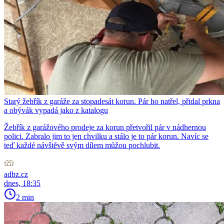
Starý žebřík z garáže za stopadesát korun. Pár ho natřel, přidal prkna
a obývák vypadá jako z katalogu
Žebřík z garážového prodeje za korun přetvořil pár v nádhernou
polici. Zabralo jim to jen chvilku a stálo je to pár korun. Navíc se
teď každé návštěvě svým dílem můžou pochlubit.
adbz.cz
dnes, 18:35
2 min