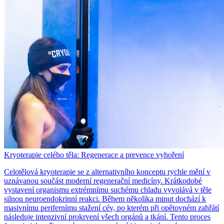
Kryoterapie celého těla: Regenerace a prevence vyhoření
Celotělová kryoterapie se z alternativního konceptu rychle mění v
uznávanou součást moderní regenerační medicíny. Krátkodobé
vystavení organismu extrémnímu suchému chladu vyvolává v těle
silnou neuroendokrinní reakci. Během několika minut dochází k
masivnímu perifernímu stažení cév, po kterém při opětovném zahřátí
následuje intenzivní prokrvení všech orgánů a tkání. Tento proces