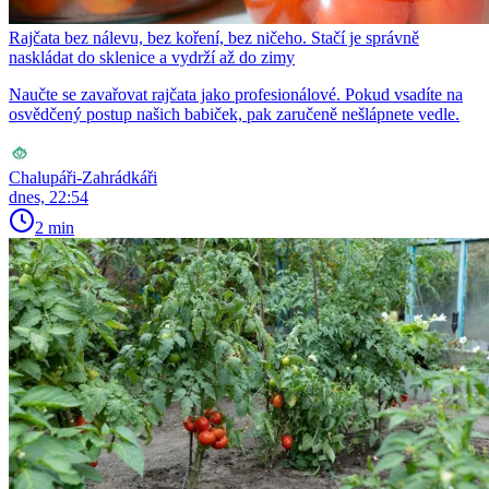
Rajčata bez nálevu, bez koření, bez ničeho. Stačí je správně
naskládat do sklenice a vydrží až do zimy
Naučte se zavařovat rajčata jako profesionálové. Pokud vsadíte na
osvědčený postup našich babiček, pak zaručeně nešlápnete vedle.
Chalupáři-Zahrádkáři
dnes, 22:54
2 min