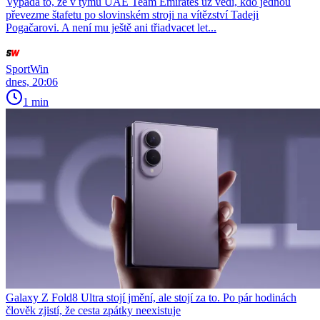
Vypadá to, že v týmu UAE Team Emirates už vědí, kdo jednou
převezme štafetu po slovinském stroji na vítězství Tadeji
Pogačarovi. A není mu ještě ani třiadvacet let...
SportWin
dnes, 20:06
1 min
Galaxy Z Fold8 Ultra stojí jmění, ale stojí za to. Po pár hodinách
člověk zjistí, že cesta zpátky neexistuje