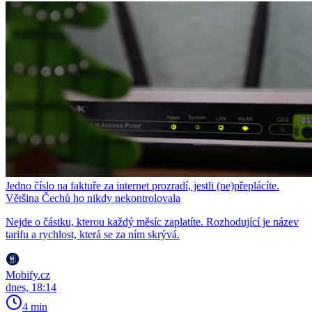
Jedno číslo na faktuře za internet prozradí, jestli (ne)přeplácíte.
Většina Čechů ho nikdy nekontrolovala
Nejde o částku, kterou každý měsíc zaplatíte. Rozhodující je název
tarifu a rychlost, která se za ním skrývá.
Mobify.cz
dnes, 18:14
4 min