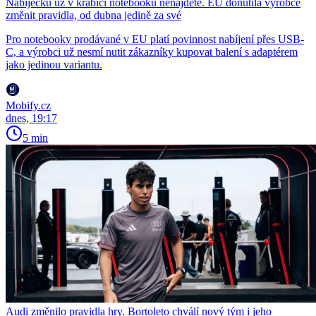
Nabíječku už v krabici notebooku nenajdete. EU donutila výrobce
změnit pravidla, od dubna jedině za své
Pro notebooky prodávané v EU platí povinnost nabíjení přes USB-
C, a výrobci už nesmí nutit zákazníky kupovat balení s adaptérem
jako jedinou variantu.
Mobify.cz
dnes, 19:17
5 min
Audi změnilo pravidla hry. Bortoleto chválí nový tým i jeho