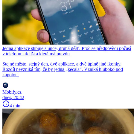
Jedna aplikace slibuje slunce, druhá déšť. Proč se předpovědi počasí
v telefonu tak liší a která má pravdu
Stejné město, stejný den, dvě aplikace, a dvě úplně jiné ikonky.
Rozdíl nevzniká tím, že by jedna „kecala“. Vzniká hluboko pod
kapotou.
Mobify.cz
dnes, 20:42
4 min