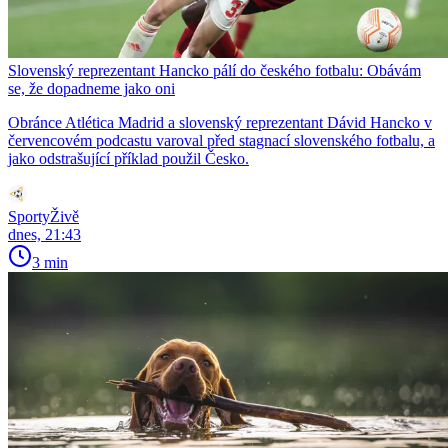
Slovenský reprezentant Hancko pálí do českého fotbalu: Obávám
se, že dopadneme jako oni
Obránce Atlética Madrid a slovenský reprezentant Dávid Hancko v
červencovém podcastu varoval před stagnací slovenského fotbalu, a
jako odstrašující příklad použil Česko.
SportyŽivě
dnes, 21:43
3 min