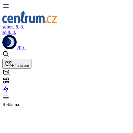
sobota 8. 8.
so 8. 8.
20°C
Přihlášení
Reklama