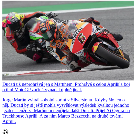
Ducati už neprohrává jen s Martínem. Prohrává s celou Aprilií a boj
o titul MotoGP začíná vypadat úplně jinak
Jorge Martín vyhrál sobotní sprint v Silverstonu. Kdyby šlo jen o
něj, Ducati by si ještě mohla vysvětlovat výsledek kvalitou jednoho
jezdce. Jenže za Martínem nepřijela další Ducati. Přijel Ai Ogura na
Trackhouse Aprilii. A za ním Marco Bezzecchi na druhé tovární
Aprilii.