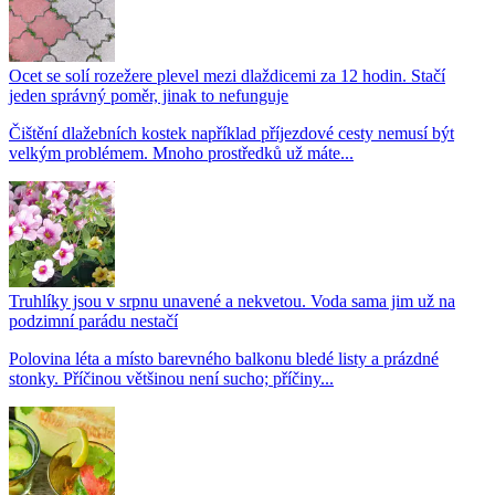
Ocet se solí rozežere plevel mezi dlaždicemi za 12 hodin. Stačí
jeden správný poměr, jinak to nefunguje
Čištění dlažebních kostek například příjezdové cesty nemusí být
velkým problémem. Mnoho prostředků už máte...
Truhlíky jsou v srpnu unavené a nekvetou. Voda sama jim už na
podzimní parádu nestačí
Polovina léta a místo barevného balkonu bledé listy a prázdné
stonky. Příčinou většinou není sucho; příčiny...