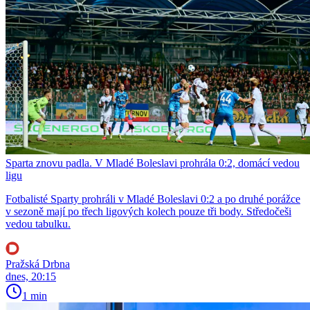
Sparta znovu padla. V Mladé Boleslavi prohrála 0:2, domácí vedou
ligu
Fotbalisté Sparty prohráli v Mladé Boleslavi 0:2 a po druhé porážce
v sezoně mají po třech ligových kolech pouze tři body. Středočeši
vedou tabulku.
Pražská Drbna
dnes, 20:15
1 min