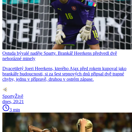
Ostuda bývalé naděje Sparty. Brankář Heerkens předvedl dvě
nehorázné minely
Dvacetiletý Joeri Heerkens, kterého Ajax před rokem kupoval jako
brankáře budoucnosti, si za šest srpnových dnů připsal dvě trapné
chyby, jednu v přípravě, druhou v ostrém zápase.
SportyŽivě
dnes, 20:21
3 min