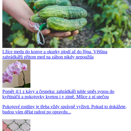
Lžíce medu do konve a okurky plodí až do října. Většina
zahrádkářů přitom med na záhon nikdy nepoužila
Poměr 4:1 z kávy a česneku: zahrádkáři tuhle směs sypou do
květináčů a pokojovky kvetou i v zimě. Mšice z ní utečou
Pokojové rostliny je třeba vždy správně vyživit. Pokud to dokážete,
budou vám dělat radost po opravdu...