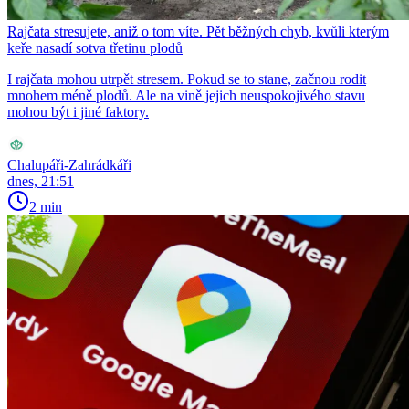
Rajčata stresujete, aniž o tom víte. Pět běžných chyb, kvůli kterým
keře nasadí sotva třetinu plodů
I rajčata mohou utrpět stresem. Pokud se to stane, začnou rodit
mnohem méně plodů. Ale na vině jejich neuspokojivého stavu
mohou být i jiné faktory.
Chalupáři-Zahrádkáři
dnes, 21:51
2 min