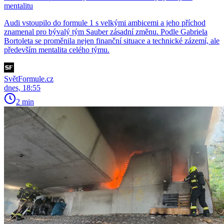
mentalitu
Audi vstoupilo do formule 1 s velkými ambicemi a jeho příchod
znamenal pro bývalý tým Sauber zásadní změnu. Podle Gabriela
Bortoleta se proměnila nejen finanční situace a technické zázemí, ale
především mentalita celého týmu.
SvětFormule.cz
dnes, 18:55
2 min