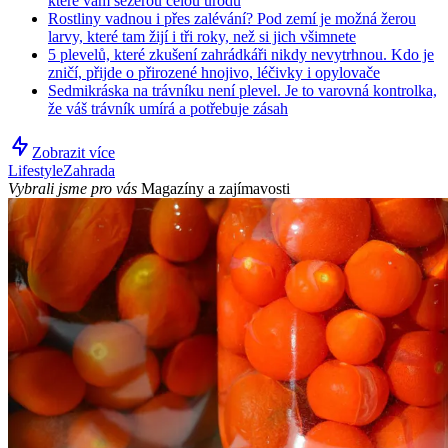
které vám sežerou celou úrodu
Rostliny vadnou i přes zalévání? Pod zemí je možná žerou
larvy, které tam žijí i tři roky, než si jich všimnete
5 plevelů, které zkušení zahrádkáři nikdy nevytrhnou. Kdo je
zničí, přijde o přirozené hnojivo, léčivky i opylovače
Sedmikráska na trávníku není plevel. Je to varovná kontrolka,
že váš trávník umírá a potřebuje zásah
Zobrazit více
Lifestyle
Zahrada
Vybrali jsme pro vás
Magazíny a zajímavosti