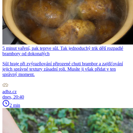
5 minut vaření, pak teprve sůl. Tak jednoduchý trik dělí rozpadlé
brambory od dokonalých
Sůl hraje při zvýrazňování přirozené chuti brambor a zajišťování
jejich správné textury zásadní roli. Musíte ji však přidat v ten
správný moment.
adbz.cz
dnes, 20:40
2 min