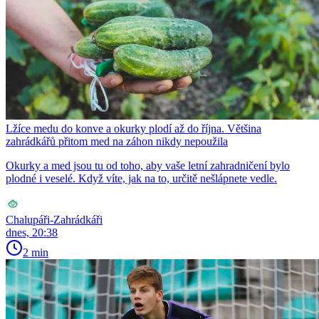
Lžíce medu do konve a okurky plodí až do října. Většina
zahrádkářů přitom med na záhon nikdy nepoužila
Okurky a med jsou tu od toho, aby vaše letní zahradničení bylo
plodné i veselé. Když víte, jak na to, určitě nešlápnete vedle.
Chalupáři-Zahrádkáři
dnes, 20:38
2 min