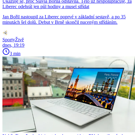
Ukazuje se, proč Slavia Bořila odstavila. Tělo už nespolupracuje, za
Liberec odehrál jen půl hodiny a musel střídat
Jan Bořil nastoupil za Liberec poprvé v základní sestavě, a po 35
minutách šel dolů. Debut v Brně skončil nuceným střídáním.
SportyŽivě
dnes, 19:19
3 min