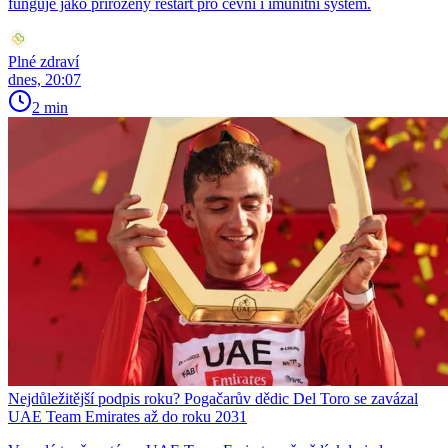
funguje jako přirozený restart pro cévní i imunitní systém.
Plné zdraví
dnes, 20:07
2 min
Nejdůležitější podpis roku? Pogačarův dědic Del Toro se zavázal
UAE Team Emirates až do roku 2031