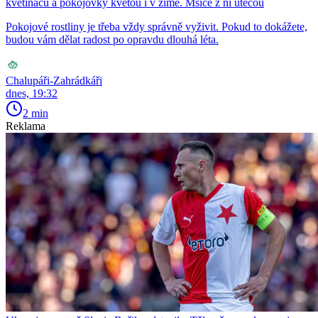
květináčů a pokojovky kvetou i v zimě. Mšice z ní utečou
Pokojové rostliny je třeba vždy správně vyživit. Pokud to dokážete,
budou vám dělat radost po opravdu dlouhá léta.
Chalupáři-Zahrádkáři
dnes, 19:32
2 min
Reklama