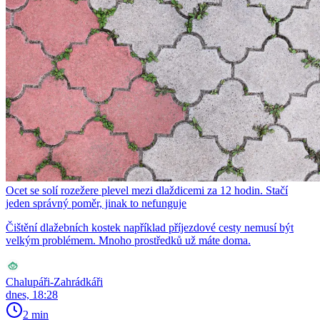
Ocet se solí rozežere plevel mezi dlaždicemi za 12 hodin. Stačí
jeden správný poměr, jinak to nefunguje
Čištění dlažebních kostek například příjezdové cesty nemusí být
velkým problémem. Mnoho prostředků už máte doma.
Chalupáři-Zahrádkáři
dnes, 18:28
2 min