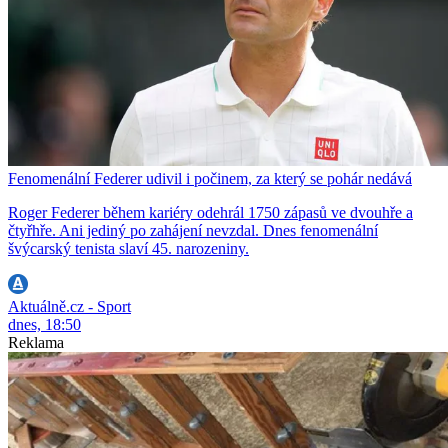
Fenomenální Federer udivil i počinem, za který se pohár nedává
Roger Federer během kariéry odehrál 1750 zápasů ve dvouhře a
čtyřhře. Ani jediný po zahájení nevzdal. Dnes fenomenální
švýcarský tenista slaví 45. narozeniny.
Aktuálně.cz - Sport
dnes, 18:50
Reklama