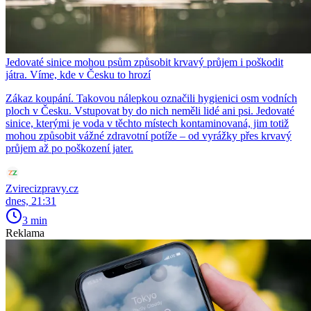
Jedovaté sinice mohou psům způsobit krvavý průjem i poškodit
játra. Víme, kde v Česku to hrozí
Zákaz koupání. Takovou nálepkou označili hygienici osm vodních
ploch v Česku. Vstupovat by do nich neměli lidé ani psi. Jedovaté
sinice, kterými je voda v těchto místech kontaminovaná, jim totiž
mohou způsobit vážné zdravotní potíže – od vyrážky přes krvavý
průjem až po poškození jater.
Zvirecizpravy.cz
dnes, 21:31
3 min
Reklama