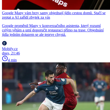
Google Mapy vám brzy samy objednají jídlo cestou domů. Stačí se
zeptat a AI zařídí zbytek za vás
Google proměnil Mapy v konverzačního asistenta, který rozumí
celým větám a umí doporučit restauraci přímo na trase. Objednání
jídla jedním dotazem se ale teprve chystá.
Mobify.cz
dnes, 21:46
4 min