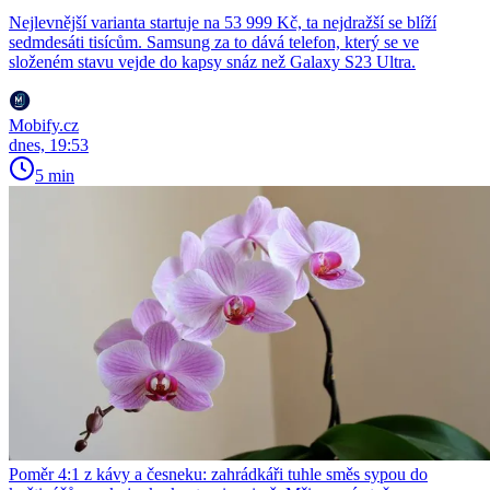
Nejlevnější varianta startuje na 53 999 Kč, ta nejdražší se blíží
sedmdesáti tisícům. Samsung za to dává telefon, který se ve
složeném stavu vejde do kapsy snáz než Galaxy S23 Ultra.
Mobify.cz
dnes, 19:53
5 min
Poměr 4:1 z kávy a česneku: zahrádkáři tuhle směs sypou do