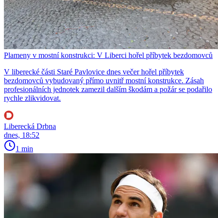
Plameny v mostní konstrukci: V Liberci hořel příbytek bezdomovců
V liberecké části Staré Pavlovice dnes večer hořel příbytek
bezdomovců vybudovaný přímo uvnitř mostní konstrukce. Zásah
profesionálních jednotek zamezil dalším škodám a požár se podařilo
rychle zlikvidovat.
Liberecká Drbna
dnes, 18:52
1 min