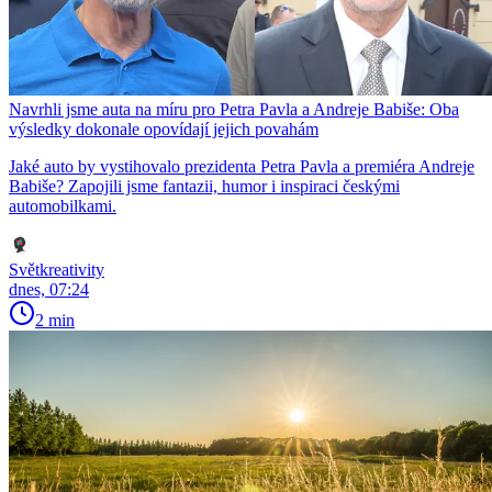
Navrhli jsme auta na míru pro Petra Pavla a Andreje Babiše: Oba
výsledky dokonale opovídají jejich povahám
Jaké auto by vystihovalo prezidenta Petra Pavla a premiéra Andreje
Babiše? Zapojili jsme fantazii, humor i inspiraci českými
automobilkami.
Světkreativity
dnes, 07:24
2 min