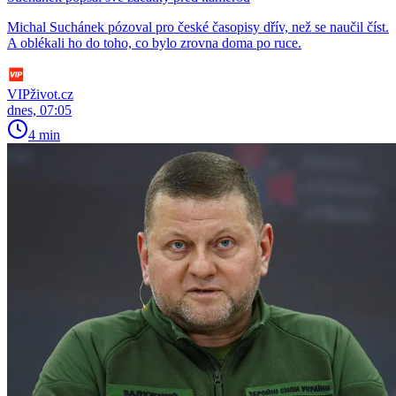
Michal Suchánek pózoval pro české časopisy dřív, než se naučil číst.
A oblékali ho do toho, co bylo zrovna doma po ruce.
VIPživot.cz
dnes, 07:05
4 min