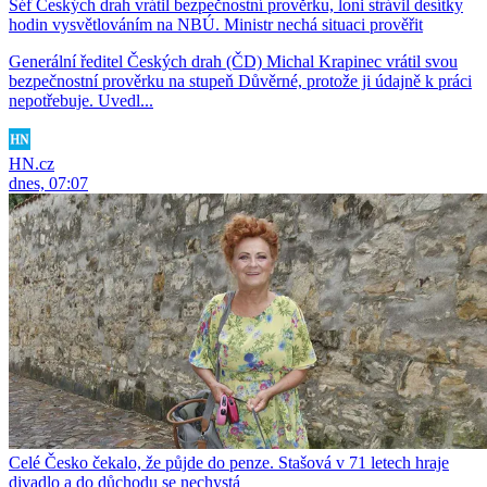
Šéf Českých drah vrátil bezpečnostní prověrku, loni strávil desítky
hodin vysvětlováním na NBÚ. Ministr nechá situaci prověřit
Generální ředitel Českých drah (ČD) Michal Krapinec vrátil svou
bezpečnostní prověrku na stupeň Důvěrné, protože ji údajně k práci
nepotřebuje. Uvedl...
HN.cz
dnes, 07:07
Celé Česko čekalo, že půjde do penze. Stašová v 71 letech hraje
divadlo a do důchodu se nechystá