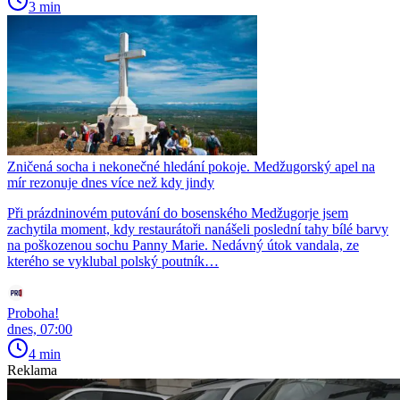
3 min
Zničená socha i nekonečné hledání pokoje. Medžugorský apel na
mír rezonuje dnes více než kdy jindy
Při prázdninovém putování do bosenského Medžugorje jsem
zachytila moment, kdy restaurátoři nanášeli poslední tahy bílé barvy
na poškozenou sochu Panny Marie. Nedávný útok vandala, ze
kterého se vyklubal polský poutník…
Proboha!
dnes, 07:00
4 min
Reklama