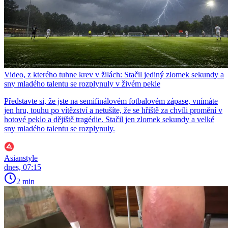
Video, z kterého tuhne krev v žilách: Stačil jediný zlomek sekundy a
sny mladého talentu se rozplynuly v živém pekle
Představte si, že jste na semifinálovém fotbalovém zápase, vnímáte
jen hru, touhu po vítězství a netušíte, že se hřiště za chvíli promění v
hotové peklo a dějiště tragédie. Stačil jen zlomek sekundy a velké
sny mladého talentu se rozplynuly.
Asianstyle
dnes, 07:15
2 min