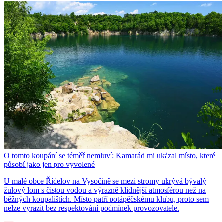
O tomto koupání se téměř nemluví: Kamarád mi ukázal místo, které
působí jako jen pro vyvolené
U malé obce Řídelov na Vysočině se mezi stromy ukrývá bývalý
žulový lom s čistou vodou a výrazně klidnější atmosférou než na
běžných koupalištích. Místo patří potápěčskému klubu, proto sem
nelze vyrazit bez respektování podmínek provozovatele.