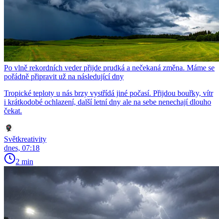
Po vlně rekordních veder přijde prudká a nečekaná změna. Máme se
pořádně připravit už na následující dny
Tropické teploty u nás brzy vystřídá jiné počasí. Přijdou bouřky, vítr
i krátkodobé ochlazení, další letní dny ale na sebe nenechají dlouho
čekat.
Světkreativity
dnes, 07:18
2 min