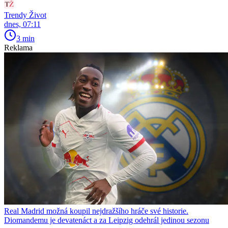
Trendy Život
dnes, 07:11
3 min
Reklama
Real Madrid možná koupil nejdražšího hráče své historie.
Diomandemu je devatenáct a za Leipzig odehrál jedinou sezonu