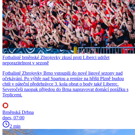
Fotbalisté brněnské Zbrojovky zkusí proti Liberci udržet
neporazitelnost v sezoně
Fotbalisté Zbrojovky Brno vstoupili do nové ligové sezony nad
očekávání. Po výhře nad Spartou a remíze na hřišti Plzně budou
chtít v páteční předehrávce 3. kola obrat o body také Liberec.
Severočeši naopak přijedou do Brna napravovat domácí porážku s
Teplicemi.
Brněnská Drbna
dnes, 07:00
2 min