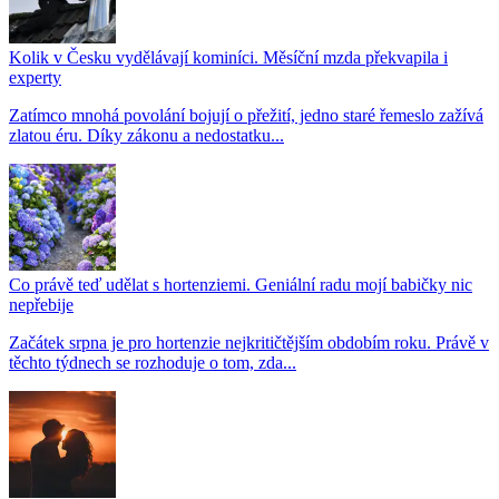
Kolik v Česku vydělávají kominíci. Měsíční mzda překvapila i
experty
Zatímco mnohá povolání bojují o přežití, jedno staré řemeslo zažívá
zlatou éru. Díky zákonu a nedostatku...
Co právě teď udělat s hortenziemi. Geniální radu mojí babičky nic
nepřebije
Začátek srpna je pro hortenzie nejkritičtějším obdobím roku. Právě v
těchto týdnech se rozhoduje o tom, zda...