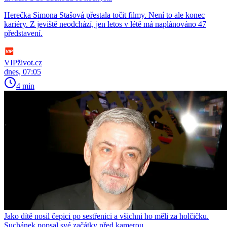
Herečka Simona Stašová přestala točit filmy. Není to ale konec
kariéry. Z jeviště neodchází, jen letos v létě má naplánováno 47
představení.
VIPživot.cz
dnes, 07:05
4 min
Jako dítě nosil čepici po sestřenici a všichni ho měli za holčičku.
Suchánek popsal své začátky před kamerou