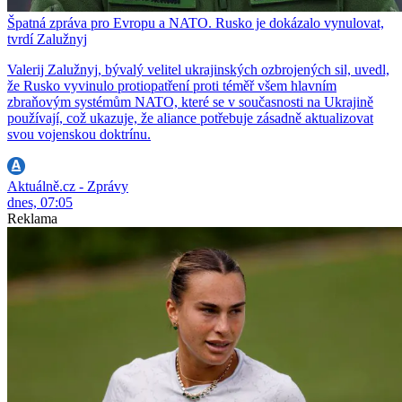
Špatná zpráva pro Evropu a NATO. Rusko je dokázalo vynulovat,
tvrdí Zalužnyj
Valerij Zalužnyj, bývalý velitel ukrajinských ozbrojených sil, uvedl,
že Rusko vyvinulo protiopatření proti téměř všem hlavním
zbraňovým systémům NATO, které se v současnosti na Ukrajině
používají, což ukazuje, že aliance potřebuje zásadně aktualizovat
svou vojenskou doktrínu.
Aktuálně.cz - Zprávy
dnes, 07:05
Reklama