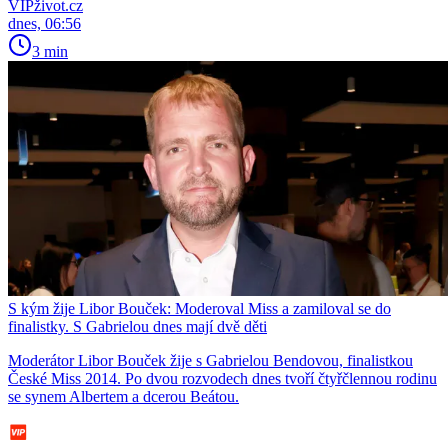
VIPživot.cz
dnes, 06:56
3 min
S kým žije Libor Bouček: Moderoval Miss a zamiloval se do
finalistky. S Gabrielou dnes mají dvě děti
Moderátor Libor Bouček žije s Gabrielou Bendovou, finalistkou
České Miss 2014. Po dvou rozvodech dnes tvoří čtyřčlennou rodinu
se synem Albertem a dcerou Beátou.