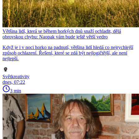
Většina lidí, která se během horkých dnů snaží ochladit, dělá
obrovskou chybu: Naopak vám bude ještě větší vedro
Když je i v noci horko na padnutí, většina lidí hledá co nejrychlejší
způsob ochlazení. Řešení, které se zdá být nejlogičtější, ale není
nejlepší.
Světkreativity
dnes, 07:22
3 min