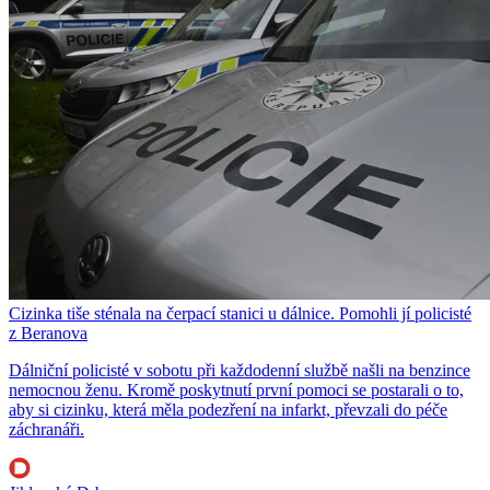
Cizinka tiše sténala na čerpací stanici u dálnice. Pomohli jí policisté
z Beranova
Dálniční policisté v sobotu při každodenní službě našli na benzince
nemocnou ženu. Kromě poskytnutí první pomoci se postarali o to,
aby si cizinku, která měla podezření na infarkt, převzali do péče
záchranáři.