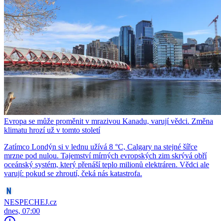
Evropa se může proměnit v mrazivou Kanadu, varují vědci. Změna
klimatu hrozí už v tomto století
Zatímco Londýn si v lednu užívá 8 °C, Calgary na stejné šířce
mrzne pod nulou. Tajemství mírných evropských zim skrývá obří
oceánský systém, který přenáší teplo milionů elektráren. Vědci ale
varují: pokud se zhroutí, čeká nás katastrofa.
NESPECHEJ.cz
dnes, 07:00