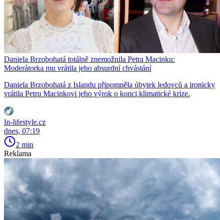
Daniela Brzobohatá totálně znemožnila Petra Macinku:
Moderátorka mu vrátila jeho absurdní chvástání
Daniela Brzobohatá z Islandu připomněla úbytek ledovců a ironicky
vrátila Petru Macinkovi jeho výrok o konci klimatické krize.
In-lifestyle.cz
dnes, 07:19
2 min
Reklama