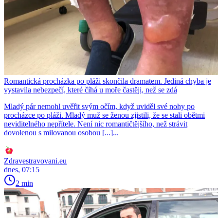
Romantická procházka po pláži skončila dramatem. Jediná chyba je
vystavila nebezpečí, které číhá u moře častěji, než se zdá
Mladý pár nemohl uvěřit svým očím, když uviděl své nohy po
procházce po pláži. Mladý muž se ženou zjistili, že se stali obětmi
neviditelného nepřítele. Není nic romantičtějšího, než strávit
dovolenou s milovanou osobou [...]...
Zdravestravovani.eu
dnes, 07:15
2 min