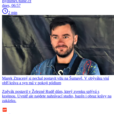
BydlímeÚtulně.cz
dnes, 06:57
2 min
Marek Ztracený si nechal postavit vilu na Šumavě. V obýváku visí
obří kráva a syn má v pokoji pódium
Zpěvák postavil v Železné Rudě dům, který zvenku splývá s
krajinou. Uvnitř ale najdete nahrávací studio, bazén i obraz krávy na
zakázku.