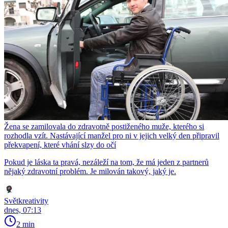
Žena se zamilovala do zdravotně postiženého muže, kterého si
rozhodla vzít. Nastávající manžel pro ni v jejich velký den připravil
překvapení, které vhání slzy do očí
Pokud je láska ta pravá, nezáleží na tom, že má jeden z partnerů
nějaký zdravotní problém. Je milován takový, jaký je.
Světkreativity
dnes, 07:13
2 min