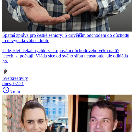
Špatná zpráva pro české seniory: S dřívějším odchodem do důchodu
to nevypadá vůbec dobře
Lidé, kteří čekali rychlé zastropování důchodového věku na 65
letech, si počkají. Vláda sice od svého slibu neustupuje, ale odkládá
ho.
Světkreativity
dnes, 07:21
3 min