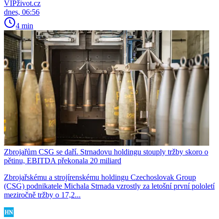
VIPživot.cz
dnes, 06:56
4 min
Zbrojařům CSG se daří. Strnadovu holdingu stouply tržby skoro o
pětinu, EBITDA překonala 20 miliard
Zbrojařskému a strojírenskému holdingu Czechoslovak Group
(CSG) podnikatele Michala Strnada vzrostly za letošní první pololetí
meziročně tržby o 17,2...