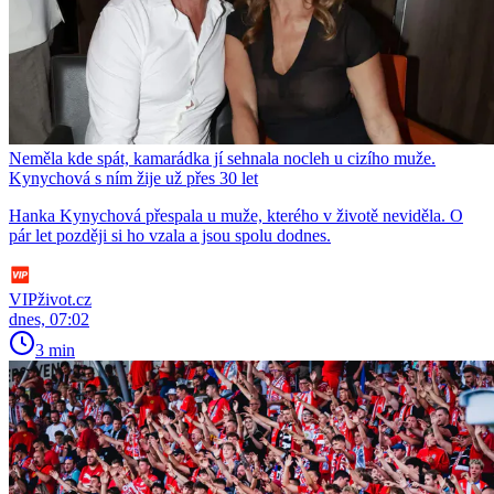
Neměla kde spát, kamarádka jí sehnala nocleh u cizího muže.
Kynychová s ním žije už přes 30 let
Hanka Kynychová přespala u muže, kterého v životě neviděla. O
pár let později si ho vzala a jsou spolu dodnes.
VIPživot.cz
dnes, 07:02
3 min