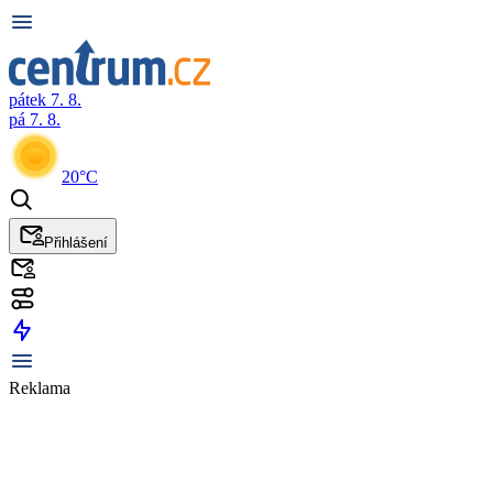
pátek 7. 8.
pá 7. 8.
20°C
Přihlášení
Reklama