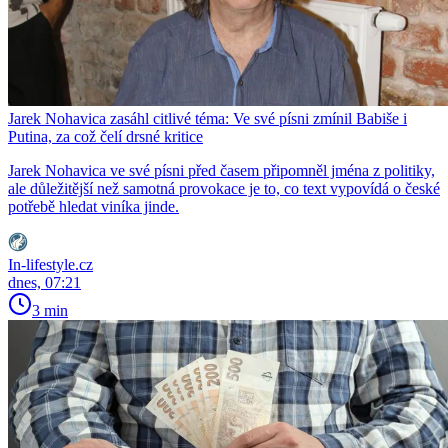
Jarek Nohavica zasáhl citlivé téma: Ve své písni zmínil Babiše i
Putina, za což čelí drsné kritice
Jarek Nohavica ve své písni před časem připomněl jména z politiky,
ale důležitější než samotná provokace je to, co text vypovídá o české
potřebě hledat viníka jinde.
In-lifestyle.cz
dnes, 07:21
3 min