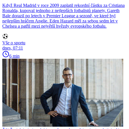
Když Real Madrid v roce 2009 zaplatil rekordní částku za Cristiana
Ronalda, kupoval jednoho z nejlepších fotbalistů planety. Gareth
Bale dorazil po letech v Premier League a sezoně, ve které byl
nejlepším hráčem Anglie. Eden Hazard měl za sebou sedm let v
Chelsea a patřil mezi největší hvězdy evropského fotbalu.
Vše o sportu
dnes, 07:11
6 min