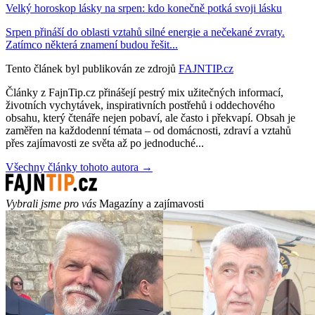
Velký horoskop lásky na srpen: kdo konečně potká svoji lásku
Srpen přináší do oblasti vztahů silné energie a nečekané zvraty.
Zatímco některá znamení budou řešit...
Tento článek byl publikován ze zdrojů
FAJNTIP.cz
Články z FajnTip.cz přinášejí pestrý mix užitečných informací,
životních vychytávek, inspirativních postřehů i oddechového
obsahu, který čtenáře nejen pobaví, ale často i překvapí. Obsah je
zaměřen na každodenní témata – od domácnosti, zdraví a vztahů
přes zajímavosti ze světa až po jednoduché...
Všechny články tohoto autora →
Vybrali jsme pro vás
Magazíny a zajímavosti