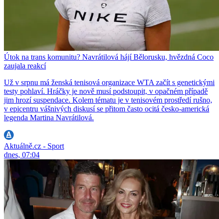
Útok na trans komunitu? Navrátilová hájí Bělorusku, hvězdná Coco
zaujala reakcí
Už v srpnu má ženská tenisová organizace WTA začít s genetickými
testy pohlaví. Hráčky je nově musí podstoupit, v opačném případě
jim hrozí suspendace. Kolem tématu je v tenisovém prostředí rušno,
v epicentru vášnivých diskusí se přitom často ocitá česko-americká
legenda Martina Navrátilová.
Aktuálně.cz - Sport
dnes, 07:04