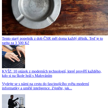
Tento starý popelník z dob ČSR měl doma každý dělník. Teď je to
rarita za 3 500 Kč
KVÍZ: 10 otázek z moderních technologií, které prověří každého,
kdo si na škole hrál s Malováním
Vydejte se s námi na cestu do fascinujícího světa moderní
informatiky a umělé inteligence. Zjistěte, jak...