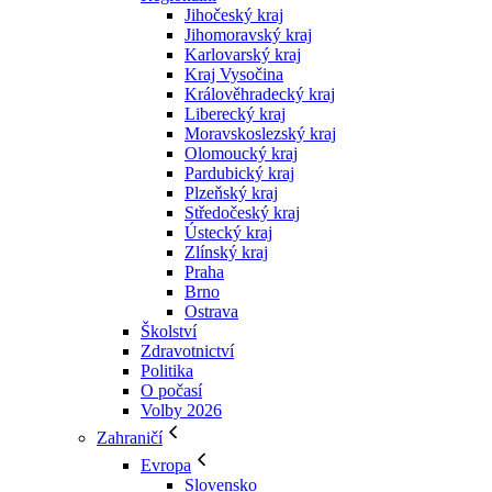
Jihočeský kraj
Jihomoravský kraj
Karlovarský kraj
Kraj Vysočina
Králověhradecký kraj
Liberecký kraj
Moravskoslezský kraj
Olomoucký kraj
Pardubický kraj
Plzeňský kraj
Středočeský kraj
Ústecký kraj
Zlínský kraj
Praha
Brno
Ostrava
Školství
Zdravotnictví
Politika
O počasí
Volby 2026
Zahraničí
Evropa
Slovensko