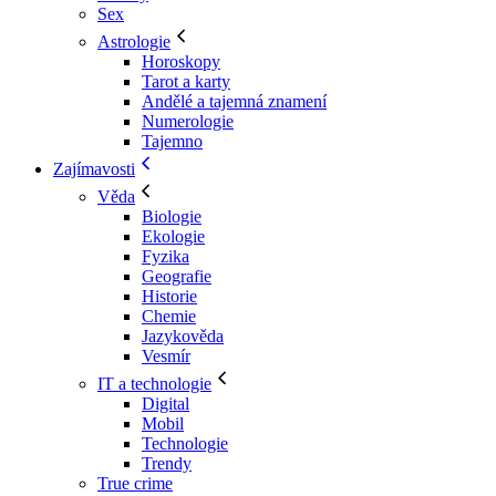
Sex
Astrologie
Horoskopy
Tarot a karty
Andělé a tajemná znamení
Numerologie
Tajemno
Zajímavosti
Věda
Biologie
Ekologie
Fyzika
Geografie
Historie
Chemie
Jazykověda
Vesmír
IT a technologie
Digital
Mobil
Technologie
Trendy
True crime