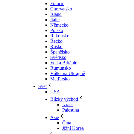
Francie
Chorvatsko
Island
Itálie
Německo
Polsko
Rakousko
Řecko
Rusko
Španělsko
Švédsko
Velká Británie
Rumunsko
Válka na Ukrajině
Maďarsko
Svět
USA
Blízký východ
Izrael
Palestina
Asie
Čína
Jižní Korea