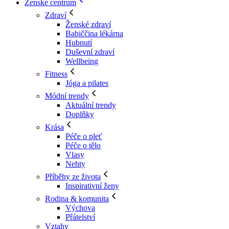
Ženské centrum
Zdraví
Ženské zdraví
Babiččina lékárna
Hubnutí
Duševní zdraví
Wellbeing
Fitness
Jóga a pilates
Módní trendy
Aktuální trendy
Doplňky
Krása
Péče o pleť
Péče o tělo
Vlasy
Nehty
Příběhy ze života
Inspirativní ženy
Rodina & komunita
Výchova
Přátelství
Vztahy