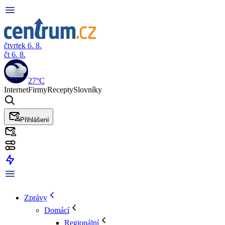
čtvrtek 6. 8.
čt 6. 8.
27°C
Internet
Firmy
Recepty
Slovníky
Přihlášení
Zprávy
Domácí
Regionální