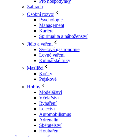
Pro hospodyňky
Zahrada
Osobní rozvoj
Psychologie
Management
Kariéra
Spiritualita a náboženství
Jídlo a vaření
Světová gastronomie
Levné vaření
Kulinářské triky
Mazlíčci
Kočky
Pejskové
Hobby
Modelářství
Včelařství
Rybaření
Letectví
Automobilismus
Adrenalin
Sběratelství
Houbaření