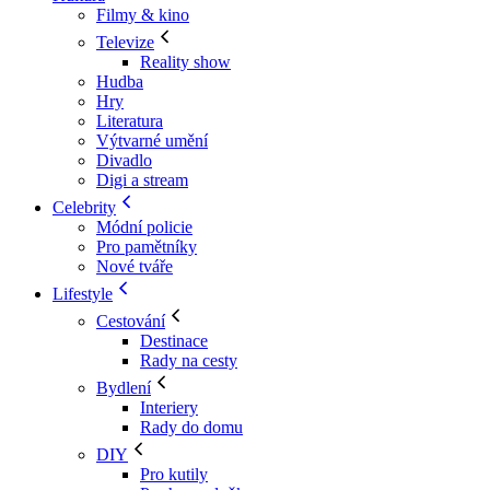
Filmy & kino
Televize
Reality show
Hudba
Hry
Literatura
Výtvarné umění
Divadlo
Digi a stream
Celebrity
Módní policie
Pro pamětníky
Nové tváře
Lifestyle
Cestování
Destinace
Rady na cesty
Bydlení
Interiery
Rady do domu
DIY
Pro kutily