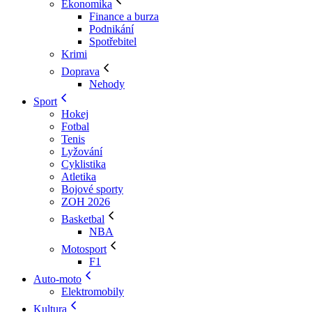
Ekonomika
Finance a burza
Podnikání
Spotřebitel
Krimi
Doprava
Nehody
Sport
Hokej
Fotbal
Tenis
Lyžování
Cyklistika
Atletika
Bojové sporty
ZOH 2026
Basketbal
NBA
Motosport
F1
Auto-moto
Elektromobily
Kultura