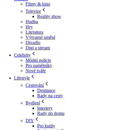
Filmy & kino
Televize
Reality show
Hudba
Hry
Literatura
Výtvarné umění
Divadlo
Digi a stream
Celebrity
Módní policie
Pro pamětníky
Nové tváře
Lifestyle
Cestování
Destinace
Rady na cesty
Bydlení
Interiery
Rady do domu
DIY
Pro kutily