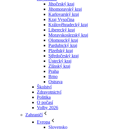
Jihočeský kraj
Jihomoravský kraj
Karlovarský kraj
Kraj Vysočina
Králověhradecký kraj
Liberecký kraj
Moravskoslezský kraj
Olomoucký kraj
Pardubický kraj
Plzeňský kraj
Středočeský kraj
Ústecký kraj
Zlínský kraj
Praha
Brno
Ostrava
Školství
Zdravotnictví
Politika
O počasí
Volby 2026
Zahraničí
Evropa
Slovensko