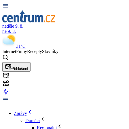
neděle 9. 8.
ne 9. 8.
31°C
Internet
Firmy
Recepty
Slovníky
Přihlášení
Zprávy
Domácí
Regionální