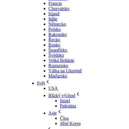
Francie
Chorvatsko
Island
Itálie
Německo
Polsko
Rakousko
Řecko
Rusko
Španělsko
Švédsko
Velká Británie
Rumunsko
Válka na Ukrajině
Maďarsko
Svět
USA
Blízký východ
Izrael
Palestina
Asie
Čína
Jižní Korea