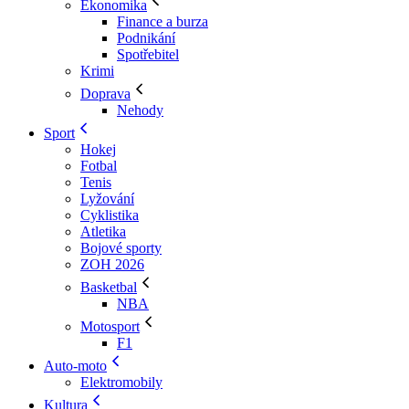
Ekonomika
Finance a burza
Podnikání
Spotřebitel
Krimi
Doprava
Nehody
Sport
Hokej
Fotbal
Tenis
Lyžování
Cyklistika
Atletika
Bojové sporty
ZOH 2026
Basketbal
NBA
Motosport
F1
Auto-moto
Elektromobily
Kultura