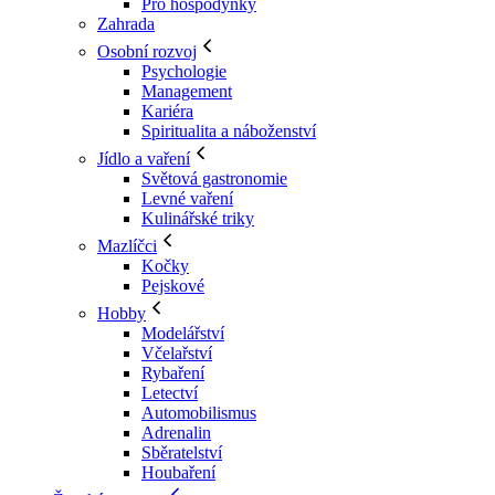
Pro hospodyňky
Zahrada
Osobní rozvoj
Psychologie
Management
Kariéra
Spiritualita a náboženství
Jídlo a vaření
Světová gastronomie
Levné vaření
Kulinářské triky
Mazlíčci
Kočky
Pejskové
Hobby
Modelářství
Včelařství
Rybaření
Letectví
Automobilismus
Adrenalin
Sběratelství
Houbaření