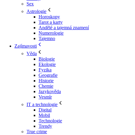
Sex
Astrologie
Horoskopy
Tarot a karty
Andělé a tajemná znamení
Numerologie
Tajemno
Zajímavosti
Věda
Biologie
Ekologie
Fyzika
Geografie
Historie
Chemie
Jazykověda
Vesmír
IT a technologie
Digital
Mobil
Technologie
Trendy
True crime