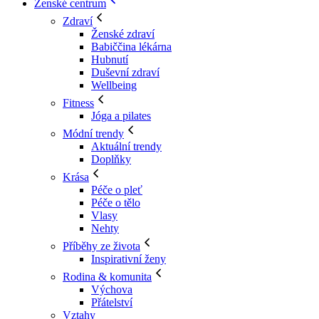
Ženské centrum
Zdraví
Ženské zdraví
Babiččina lékárna
Hubnutí
Duševní zdraví
Wellbeing
Fitness
Jóga a pilates
Módní trendy
Aktuální trendy
Doplňky
Krása
Péče o pleť
Péče o tělo
Vlasy
Nehty
Příběhy ze života
Inspirativní ženy
Rodina & komunita
Výchova
Přátelství
Vztahy