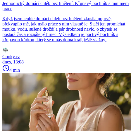
Jednoduchý domácí chléb bez hnětení: Křupavý bochník s minimem
práce
Když jsem tenhle domácí chléb bez hnětení zkusila poprvé,
překvapilo mě, jak málo práce s ním vlastně je. Stačí jen promíchat
mouku, vodu, sušené droždí a pár drobností navíc, o zbytek se
postará čas a rozpálený hrnec. Výsledkem je poctivý bochník s
křupavou kůrkou, který se u nás doma krájí ještě vlažný.
Cooky.cz
dnes, 13:08
4 min