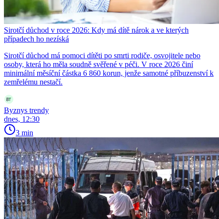
Sirotčí důchod v roce 2026: Kdy má dítě nárok a ve kterých
případech ho nezíská
Sirotčí důchod má pomoci dítěti po smrti rodiče, osvojitele nebo
osoby, která ho měla soudně svěřené v péči. V roce 2026 činí
minimální měsíční částka 6 860 korun, jenže samotné příbuzenství k
zemřelému nestačí.
Byznys trendy
dnes, 12:30
3 min