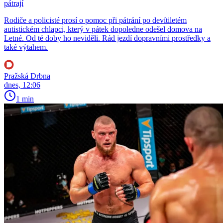
pátrají
Rodiče a policisté prosí o pomoc při pátrání po devítiletém
autistickém chlapci, který v pátek dopoledne odešel domova na
Letné. Od té doby ho neviděli. Rád jezdí dopravními prostředky a
také výtahem.
Pražská Drbna
dnes, 12:06
1 min