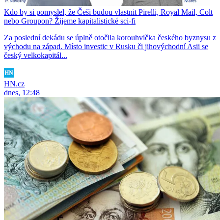
Kdo by si pomyslel, že Češi budou vlastnit Pirelli, Royal Mail, Colt
nebo Groupon? Žijeme kapitalistické sci-fi
Za poslední dekádu se úplně otočila korouhvička českého byznysu z
východu na západ. Místo investic v Rusku či jihovýchodní Asii se
český velkokapitál...
HN.cz
dnes, 12:48