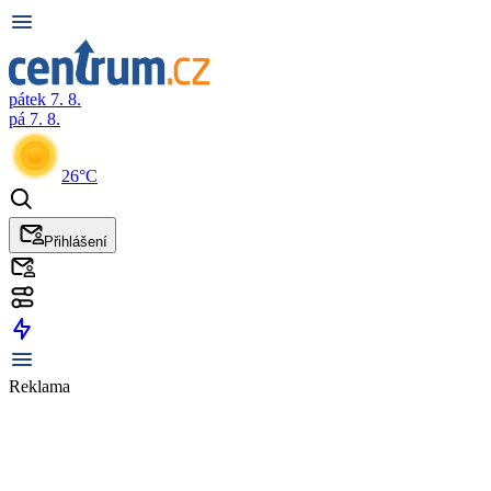
pátek 7. 8.
pá 7. 8.
26°C
Přihlášení
Reklama