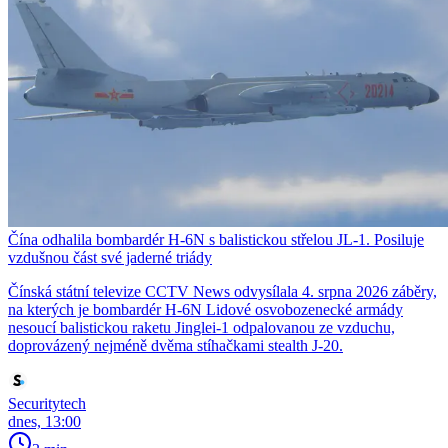
Čína odhalila bombardér H-6N s balistickou střelou JL-1. Posiluje
vzdušnou část své jaderné triády
Čínská státní televize CCTV News odvysílala 4. srpna 2026 záběry,
na kterých je bombardér H-6N Lidové osvobozenecké armády
nesoucí balistickou raketu Jinglei-1 odpalovanou ze vzduchu,
doprovázený nejméně dvěma stíhačkami stealth J-20.
Securitytech
dnes, 13:00