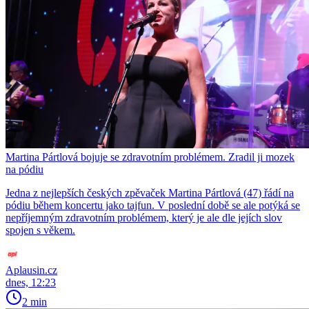
Martina Pártlová bojuje se zdravotním problémem. Zradil ji mozek
na pódiu
Jedna z nejlepších českých zpěvaček Martina Pártlová (47) řádí na
pódiu během koncertu jako tajfun. V poslední době se ale potýká se
nepříjemným zdravotním problémem, který je ale dle jejích slov
spojen s věkem.
Aplausin.cz
dnes, 12:23
2 min