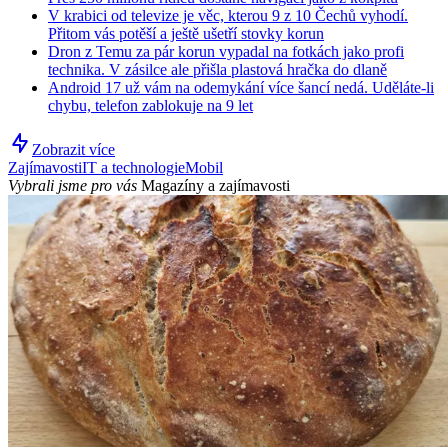
V krabici od televize je věc, kterou 9 z 10 Čechů vyhodí.
Přitom vás potěší a ještě ušetří stovky korun
Dron z Temu za pár korun vypadal na fotkách jako profi
technika. V zásilce ale přišla plastová hračka do dlaně
Android 17 už vám na odemykání více šancí nedá. Uděláte-li
chybu, telefon zablokuje na 9 let
Zobrazit více
Zajímavosti
IT a technologie
Mobil
Vybrali jsme pro vás
Magazíny a zajímavosti