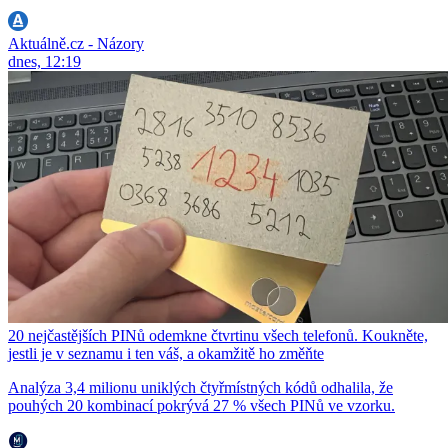
Aktuálně.cz - Názory
dnes, 12:19
20 nejčastějších PINů odemkne čtvrtinu všech telefonů. Koukněte,
jestli je v seznamu i ten váš, a okamžitě ho změňte
Analýza 3,4 milionu uniklých čtyřmístných kódů odhalila, že
pouhých 20 kombinací pokrývá 27 % všech PINů ve vzorku.