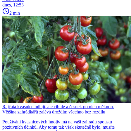
dnes, 12:53
2 min
Rajčata kvasnice milují, ale cibule a česnek po nich měknou.
Většina zahrádkářů zalévá droždím všechno bez rozdílu
Používání kvasnicových hnojiv má na vaši zahradu spoustu
pozitivních účinků. Aby tomu tak však skutečně bylo, musíte