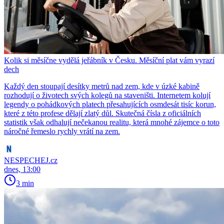
Kolik si měsíčne vydělá jeřábník v Česku. Měsíční plat vám vyrazí
dech
Každý den stoupají desítky metrů nad zem, kde v úzké kabině
rozhodují o životech svých kolegů na staveništi. Internetem kolují
legendy o pohádkových platech přesahujících osmdesát tisíc korun,
které z této profese dělají zlatý důl. Skutečná čísla z oficiálních
statistik však odhalují nečekanou realitu, která mnohé zájemce o toto
náročné řemeslo rychly vrátí na zem.
NESPECHEJ.cz
dnes, 13:00
3 min