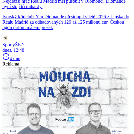
Nejdražší hráč Realu Madrid měl působit v Olomouci. Diomande
nyní stojí tři miliardy.
Ivorský křídelník Yan Diomande přestoupil v létě 2026 z Lipska do
Realu Madrid za odhadovaných 120 až 125 milionů eur. Českou
ligou přitom málem prošel.
SportyŽivě
dnes, 12:48
4 min
Reklama