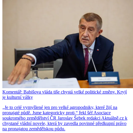
Komentář: Babišova vláda tiše chystá velké politické změny. Kryjí
je kulturní války
„Je to celé vymyšlené jen pro velké agropodniky, které žijí na
pronajaté půdě. Jsme kategoricky proti,“ řekl šéf Asociace
soukromého zemědělství ČR Jaroslav Šebek redakci Aktuálně.cz k
chystané vládní novele, která by zavedla povinné předkupní právo
na pronajatou zemědělskou půdu.