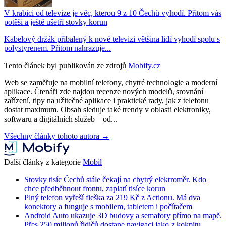
V krabici od televize je věc, kterou 9 z 10 Čechů vyhodí. Přitom vás
potěší a ještě ušetří stovky korun
Kabelový držák přibalený k nové televizi většina lidí vyhodí spolu s
polystyrenem. Přitom nahrazuje...
Tento článek byl publikován ze zdrojů
Mobify.cz
Web se zaměřuje na mobilní telefony, chytré technologie a moderní
aplikace. Čtenáři zde najdou recenze nových modelů, srovnání
zařízení, tipy na užitečné aplikace i praktické rady, jak z telefonu
dostat maximum. Obsah sleduje také trendy v oblasti elektroniky,
softwaru a digitálních služeb – od...
Všechny články tohoto autora →
Další články z kategorie
Mobil
Stovky tisíc Čechů stále čekají na chytrý elektroměr. Kdo
chce předběhnout frontu, zaplatí tisíce korun
Plný telefon vyřeší fleška za 219 Kč z Actionu. Má dva
konektory a funguje s mobilem, tabletem i počítačem
Android Auto ukazuje 3D budovy a semafory přímo na mapě.
Přes 250 milionů řidičů dostane navigaci jako z kokpitu