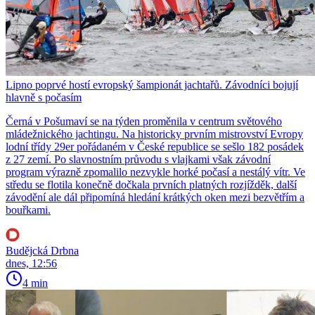
Lipno poprvé hostí evropský šampionát jachtařů. Závodníci bojují
hlavně s počasím
Černá v Pošumaví se na týden proměnila v centrum světového
mládežnického jachtingu. Na historicky prvním mistrovství Evropy
lodní třídy 29er pořádaném v České republice se sešlo 182 posádek
z 27 zemí. Po slavnostním průvodu s vlajkami však závodní
program výrazně zpomalilo nezvykle horké počasí a nestálý vítr. Ve
středu se flotila konečně dočkala prvních platných rozjížděk, další
závodění ale dál připomíná hledání krátkých oken mezi bezvětřím a
bouřkami.
Budějcká Drbna
dnes, 12:56
4 min