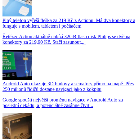
Plný telefon vyřeší fleška za 219 Kč z Actionu. Má dva konektory a
funguje s mobilem, tabletem i počítačem
Řetězec Action aktuálně nabízí 32GB flash disk Philips se dvěma
konektory za 219,90 Kč. Stačí zasunout,...
Android Auto ukazuje 3D budovy a semafory přímo na mapě. Přes
250 milionů řidičů dostane navigaci jako z kokpitu
Google spouští největší proměnu navigace v Android Auto za
poslední dekádu, a potenciálně zasáhne čtvrt...