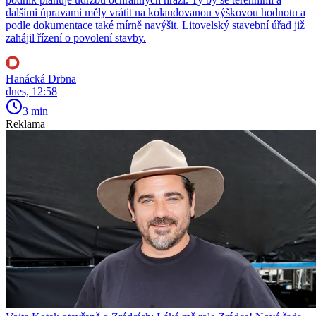
dalšími úpravami měly vrátit na kolaudovanou výškovou hodnotu a
podle dokumentace také mírně navýšit. Litovelský stavební úřad již
zahájil řízení o povolení stavby.
Hanácká Drbna
dnes, 12:58
3 min
Reklama