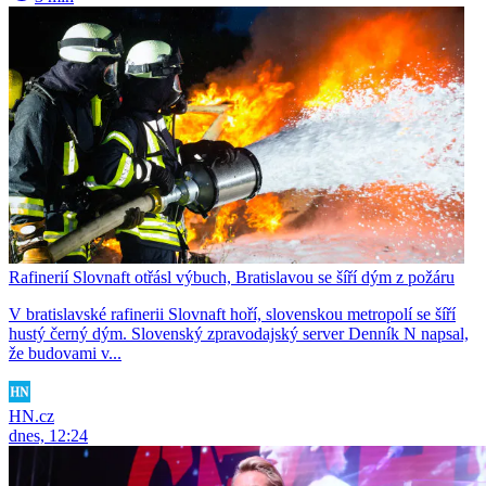
Rafinerií Slovnaft otřásl výbuch, Bratislavou se šíří dým z požáru
V bratislavské rafinerii Slovnaft hoří, slovenskou metropolí se šíří
hustý černý dým. Slovenský zpravodajský server Denník N napsal,
že budovami v...
HN.cz
dnes, 12:24