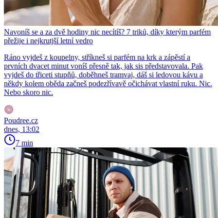
Navoníš se a za dvě hodiny nic necítíš? 7 triků, díky kterým parfém
přežije i nejkrutjší letní vedro
Ráno vyjdeš z koupelny, stříkneš si parfém na krk a zápěstí a
prvních dvacet minut voníš přesně tak, jak sis představovala. Pak
vyjdeš do třiceti stupňů, doběhneš tramvaj, dáš si ledovou kávu a
někdy kolem oběda začneš podezřívavě očichávat vlastní ruku. Nic.
Nebo skoro nic.
Poudree.cz
dnes, 13:02
7 min