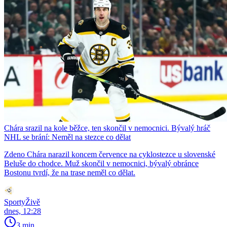
Chára srazil na kole běžce, ten skončil v nemocnici. Bývalý hráč
NHL se brání: Neměl na stezce co dělat
Zdeno Chára narazil koncem července na cyklostezce u slovenské
Beluše do chodce. Muž skončil v nemocnici, bývalý obránce
Bostonu tvrdí, že na trase neměl co dělat.
SportyŽivě
dnes, 12:28
3 min