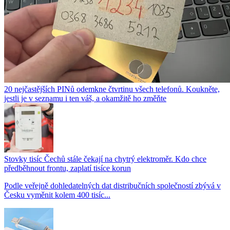
20 nejčastějších PINů odemkne čtvrtinu všech telefonů. Koukněte,
jestli je v seznamu i ten váš, a okamžitě ho změňte
Stovky tisíc Čechů stále čekají na chytrý elektroměr. Kdo chce
předběhnout frontu, zaplatí tisíce korun
Podle veřejně dohledatelných dat distribučních společností zbývá v
Česku vyměnit kolem 400 tisíc...