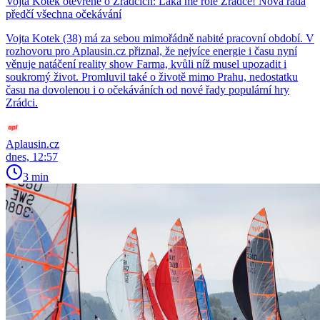
Vojta Kotek otevřeně o Zrádcích: Láká mě role Zrádce! Nová řada
předčí všechna očekávání
Vojta Kotek (38) má za sebou mimořádně nabité pracovní období. V
rozhovoru pro Aplausin.cz přiznal, že nejvíce energie i času nyní
věnuje natáčení reality show Farma, kvůli níž musel upozadit i
soukromý život. Promluvil také o životě mimo Prahu, nedostatku
času na dovolenou i o očekáváních od nové řady populární hry
Zrádci.
Aplausin.cz
dnes, 12:57
3 min