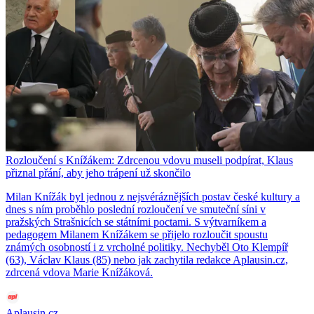
Rozloučení s Knížákem: Zdrcenou vdovu museli podpírat, Klaus
přiznal přání, aby jeho trápení už skončilo
Milan Knížák byl jednou z nejsvéráznějších postav české kultury a
dnes s ním proběhlo poslední rozloučení ve smuteční síni v
pražských Strašnicích se státními poctami. S výtvarníkem a
pedagogem Milanem Knížákem se přijelo rozloučit spoustu
známých osobností i z vrcholné politiky. Nechyběl Oto Klempíř
(63), Václav Klaus (85) nebo jak zachytila redakce Aplausin.cz,
zdrcená vdova Marie Knížáková.
Aplausin.cz