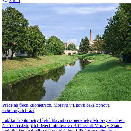
3 min
Práce na třech kilometrech. Moravu v Litovli čeká obnova
ochranných hrází
Takřka tři kilometry břehů hlavního ramene řeky Moravy v Litovli
čeká v následujících letech obnova v režii Povodí Moravy. Státní
podnik plánuje údržbu ochranných hrází. Ty by se terénními a