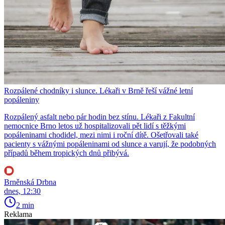
Rozpálené chodníky i slunce. Lékaři v Brně řeší vážné letní
popáleniny
Rozpálený asfalt nebo pár hodin bez stínu. Lékaři z Fakultní
nemocnice Brno letos už hospitalizovali pět lidí s těžkými
popáleninami chodidel, mezi nimi i roční dítě. Ošetřovali také
pacienty s vážnými popáleninami od slunce a varují, že podobných
případů během tropických dnů přibývá.
Brněnská Drbna
dnes, 12:30
2 min
Reklama