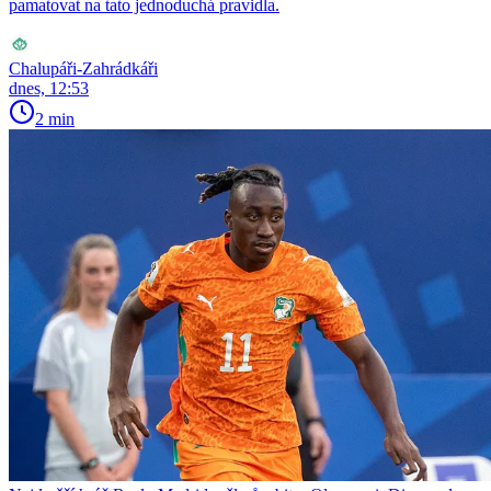
pamatovat na tato jednoduchá pravidla.
Chalupáři-Zahrádkáři
dnes, 12:53
2 min