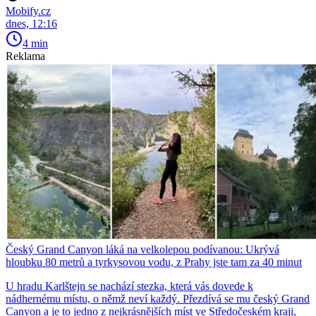
Mobify.cz
dnes, 12:16
4 min
Reklama
Český Grand Canyon láká na velkolepou podívanou: Ukrývá
hloubku 80 metrů a tyrkysovou vodu, z Prahy jste tam za 40 minut
U hradu Karlštejn se nachází stezka, která vás dovede k
nádhernému místu, o němž neví každý. Přezdívá se mu český Grand
Canyon a je to jedno z nejkrásnějších míst ve Středočeském kraji,