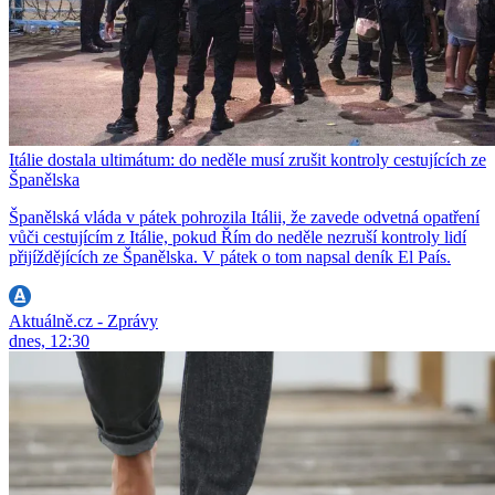
Itálie dostala ultimátum: do neděle musí zrušit kontroly cestujících ze
Španělska
Španělská vláda v pátek pohrozila Itálii, že zavede odvetná opatření
vůči cestujícím z Itálie, pokud Řím do neděle nezruší kontroly lidí
přijíždějících ze Španělska. V pátek o tom napsal deník El País.
Aktuálně.cz - Zprávy
dnes, 12:30