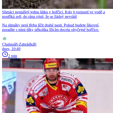
Slimáci nesnášejí jednu látku v hořčici. Kdo ji rozpustí ve vodě a
postříká zelí, do rána zjistí, že se žádný nevrátil
Na slimáky není třeba líčit drahé pasti. Pokud budete šikovní,
poradíte s nimi díky několika lžícím docela obyčejné hořčice.
Chalupáři-Zahrádkáři
dnes, 10:49
2 min