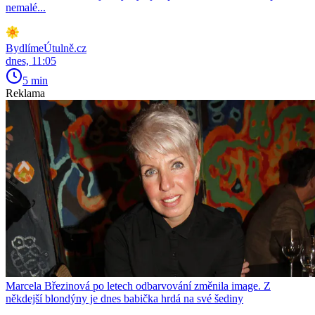
nemalé...
BydlímeÚtulně.cz
dnes, 11:05
5 min
Reklama
Marcela Březinová po letech odbarvování změnila image. Z
někdejší blondýny je dnes babička hrdá na své šediny