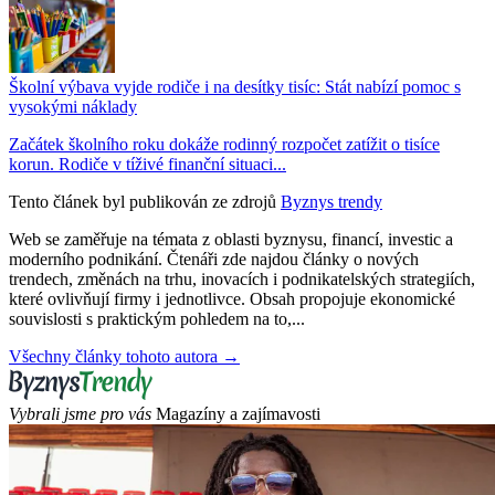
Školní výbava vyjde rodiče i na desítky tisíc: Stát nabízí pomoc s
vysokými náklady
Začátek školního roku dokáže rodinný rozpočet zatížit o tisíce
korun. Rodiče v tíživé finanční situaci...
Tento článek byl publikován ze zdrojů
Byznys trendy
Web se zaměřuje na témata z oblasti byznysu, financí, investic a
moderního podnikání. Čtenáři zde najdou články o nových
trendech, změnách na trhu, inovacích i podnikatelských strategiích,
které ovlivňují firmy i jednotlivce. Obsah propojuje ekonomické
souvislosti s praktickým pohledem na to,...
Všechny články tohoto autora →
Vybrali jsme pro vás
Magazíny a zajímavosti