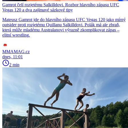
Gamrot čelí rozjetému Salkilldovi. Rozbor hlavního zápasu UFC
Vegas 120 a dva zajímavé sázkové tipy
Mateusz Gamrot jde do hlavního zápasu UFC Vegas 120 jako mírný
outsider proti rozjetému Quillanu Salkilldovi. Polák má ale zbraň,
která může mladému Australanovi výrazně zkomplikovat zápas –
elitní wrestling.
MMAMAG.cz
dnes, 11:01
2 min