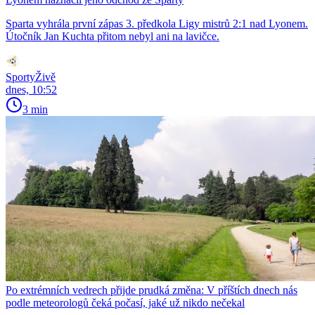
Sparta vyhrála první zápas 3. předkola Ligy mistrů 2:1 nad Lyonem.
Útočník Jan Kuchta přitom nebyl ani na lavičce.
SportyŽivě
dnes, 10:52
3 min
Po extrémních vedrech přijde prudká změna: V příštích dnech nás
podle meteorologů čeká počasí, jaké už nikdo nečekal