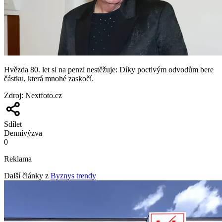
Hvězda 80. let si na penzi nestěžuje: Díky poctivým odvodům bere
částku, která mnohé zaskočí.
Zdroj
:
Nextfoto.cz
Sdílet
Denní
výzva
0
Reklama
Další články z
Byznys trendy