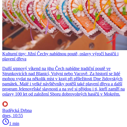
Kulturní tipy: Jižní Čechy nabídnou poutě, oslavy výročí hasičů i
plavení dřeva
Další srpnový víkend na jihu Čech nabídne tradiční poutě ve
Strunkovicích nad Blanicí, Volyni nebo Vacově. Za historií se lidé
mohou vydat na několik míst v kraji při příležitosti Dne židovských
památek. Malé i velké návštěvníky potěší také plavení dřeva a další
program Jelenovršské slavnosti a na své si přijdou i ti, kteří zamíří na
oslavy 100 let od založení Sboru dobrovolných hasičů v Mokrém.
Budějcká Drbna
dnes, 10:55
1 min