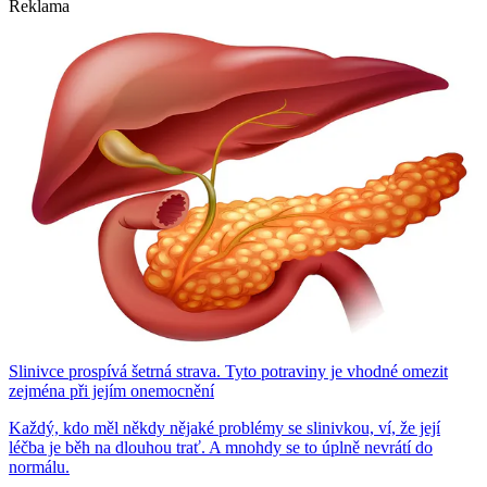
Reklama
Slinivce prospívá šetrná strava. Tyto potraviny je vhodné omezit
zejména při jejím onemocnění
Každý, kdo měl někdy nějaké problémy se slinivkou, ví, že její
léčba je běh na dlouhou trať. A mnohdy se to úplně nevrátí do
normálu.