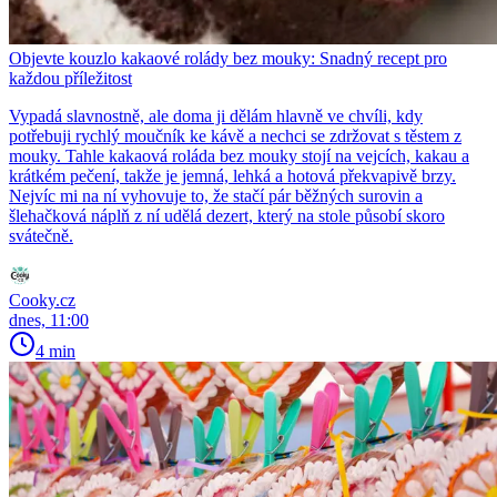
Objevte kouzlo kakaové rolády bez mouky: Snadný recept pro
každou příležitost
Vypadá slavnostně, ale doma ji dělám hlavně ve chvíli, kdy
potřebuji rychlý moučník ke kávě a nechci se zdržovat s těstem z
mouky. Tahle kakaová roláda bez mouky stojí na vejcích, kakau a
krátkém pečení, takže je jemná, lehká a hotová překvapivě brzy.
Nejvíc mi na ní vyhovuje to, že stačí pár běžných surovin a
šlehačková náplň z ní udělá dezert, který na stole působí skoro
svátečně.
Cooky.cz
dnes, 11:00
4 min