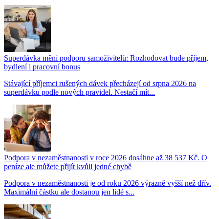
Superdávka mění podporu samoživitelů: Rozhodovat bude příjem,
bydlení i pracovní bonus
Stávající příjemci rušených dávek přecházejí od srpna 2026 na
superdávku podle nových pravidel. Nestačí mít...
Podpora v nezaměstnanosti v roce 2026 dosáhne až 38 537 Kč. O
peníze ale můžete přijít kvůli jedné chybě
Podpora v nezaměstnanosti je od roku 2026 výrazně vyšší než dřív.
Maximální částku ale dostanou jen lidé s...