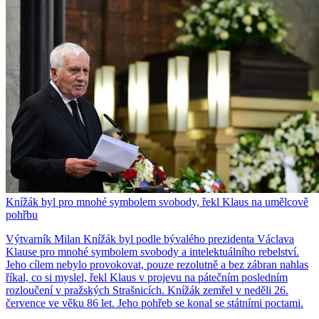
Knížák byl pro mnohé symbolem svobody, řekl Klaus na umělcově
pohřbu
Výtvarník Milan Knížák byl podle bývalého prezidenta Václava
Klause pro mnohé symbolem svobody a intelektuálního rebelství.
Jeho cílem nebylo provokovat, pouze rezolutně a bez zábran nahlas
říkal, co si myslel, řekl Klaus v projevu na pátečním posledním
rozloučení v pražských Strašnicích. Knížák zemřel v neděli 26.
července ve věku 86 let. Jeho pohřeb se konal se státními poctami.