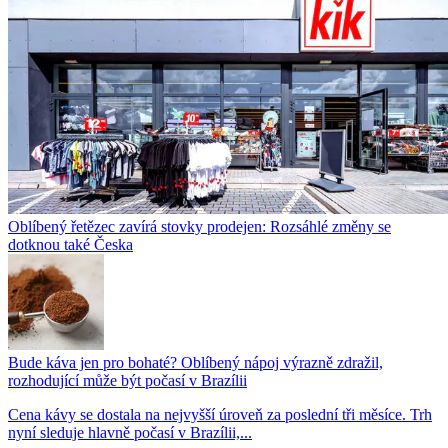
Oblíbený řetězec zavírá stovky prodejen: Rozsáhlé změny se
dotknou také Česka
Bude káva jen pro bohaté? Oblíbený nápoj výrazně zdražil,
rozhodující může být počasí v Brazílii
Cena kávy se dostala na nejvyšší úroveň za poslední tři měsíce. Trh
nyní sleduje hlavně počasí v Brazílii,...