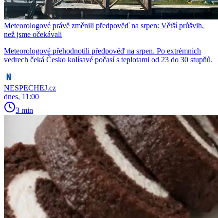
Meteorologové právě změnili předpověď na srpen: Větší průšvih,
než jsme očekávali
Meteorologové přehodnotili předpověď na srpen. Po extrémních
vedrech čeká Česko kolísavé počasí s teplotami od 23 do 30 stupňů.
NESPECHEJ.cz
dnes, 11:00
3 min