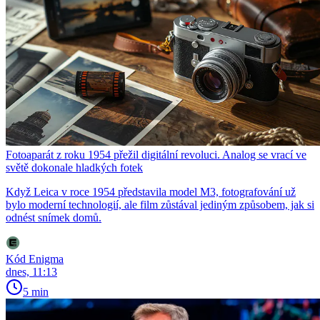
Fotoaparát z roku 1954 přežil digitální revoluci. Analog se vrací ve
světě dokonale hladkých fotek
Když Leica v roce 1954 představila model M3, fotografování už
bylo moderní technologií, ale film zůstával jediným způsobem, jak si
odnést snímek domů.
Kód Enigma
dnes, 11:13
5 min