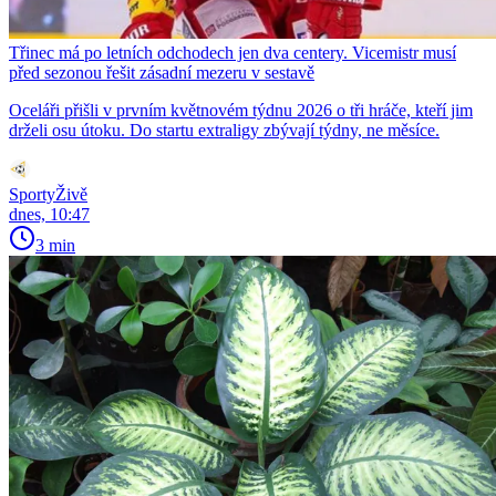
Třinec má po letních odchodech jen dva centery. Vicemistr musí
před sezonou řešit zásadní mezeru v sestavě
Oceláři přišli v prvním květnovém týdnu 2026 o tři hráče, kteří jim
drželi osu útoku. Do startu extraligy zbývají týdny, ne měsíce.
SportyŽivě
dnes, 10:47
3 min