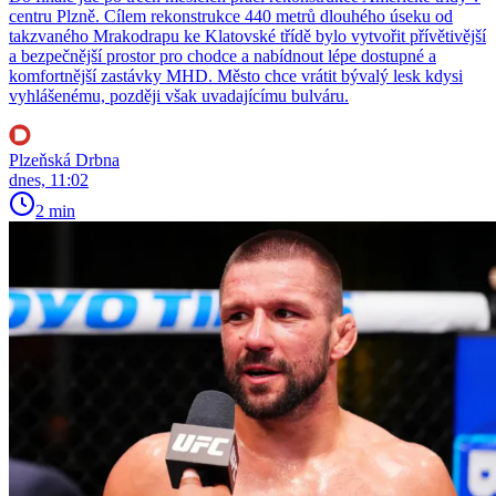
centru Plzně. Cílem rekonstrukce 440 metrů dlouhého úseku od
takzvaného Mrakodrapu ke Klatovské třídě bylo vytvořit přívětivější
a bezpečnější prostor pro chodce a nabídnout lépe dostupné a
komfortnější zastávky MHD. Město chce vrátit bývalý lesk kdysi
vyhlášenému, později však uvadajícímu bulváru.
Plzeňská Drbna
dnes, 11:02
2 min