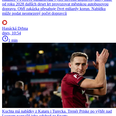
od roku 2028 dalších deset let provozovat městskou autobusovou
dopravu. Obří zakázka přesahuje čtvrt miliardy korun. Nabídku
může podat neomezený počet dopravců
Hanácká Drbna
dnes, 10:54
1 min
Kuchta má nabídky z Kataru i Turecka. Trenér Priske po výhře nad
Lyonem naznačil jeho odchod ze Sparty