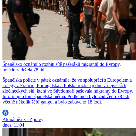
Španělsko oznámilo rozbití sítě pašeráků migrantů do Evropy,
policie zadržela 78 lidí
Španělská policie v pátek oznámila, že ve spolupráci s Europolem a
kolegy z Francie, Portugalska a Polska rozbila jednu z největších
zločineckých sítí, která ve Středomoří pašovala migranty do Evropy.
Informují o tom španělská média. Podle nich bylo zadrženo 78 lidí,
včetně několik šéfů gangu, a bylo zabaveno 18 lodí.
Aktuálně.cz - Zprávy
dnes, 11:04