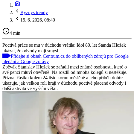
Byznys trendy
15. 6. 2026, 08:40
4 min
Poctivá práce se mu v důchodu vrátila: Idol 80. let Standa Hložek
ukázal, že odvody mají smysl
Přidejte si obsah Centrum.cz do oblíbených zdrojů pro Google
hledání a Google zprávy
Zpěvák Stanislav Hložek se zařadil mezi známé osobnosti, které o
své penzi mluví otevřeně. Na rozdíl od mnoha kolegů si nestěžuje.
Přiznal částku kolem 24 tisíc korun měsíčně a jeho příběh dobře
ukazuje, jak velkou roli hrají v důchodu poctivě placené odvody i
další aktivita ve vyšším věku.