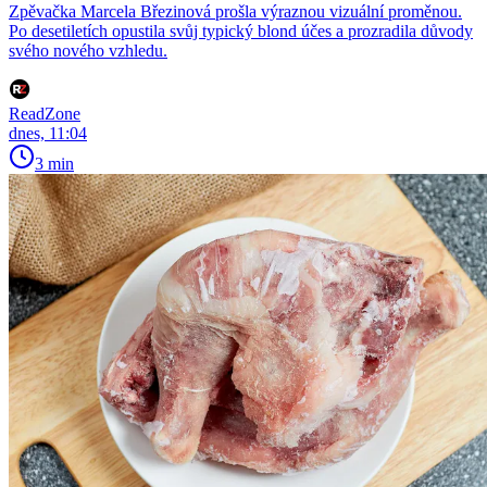
Zpěvačka Marcela Březinová prošla výraznou vizuální proměnou.
Po desetiletích opustila svůj typický blond účes a prozradila důvody
svého nového vzhledu.
ReadZone
dnes, 11:04
3 min