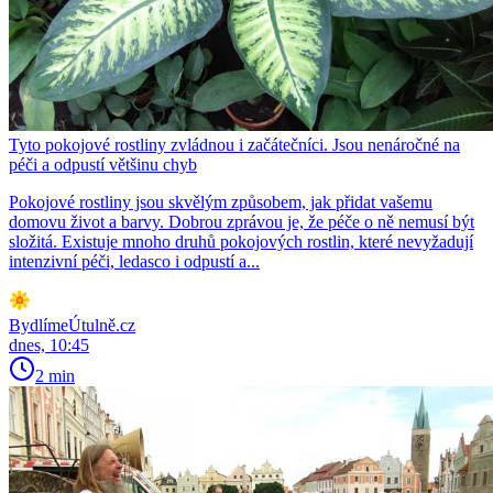
Tyto pokojové rostliny zvládnou i začátečníci. Jsou nenáročné na
péči a odpustí většinu chyb
Pokojové rostliny jsou skvělým způsobem, jak přidat vašemu
domovu život a barvy. Dobrou zprávou je, že péče o ně nemusí být
složitá. Existuje mnoho druhů pokojových rostlin, které nevyžadují
intenzivní péči, ledasco i odpustí a...
BydlímeÚtulně.cz
dnes, 10:45
2 min