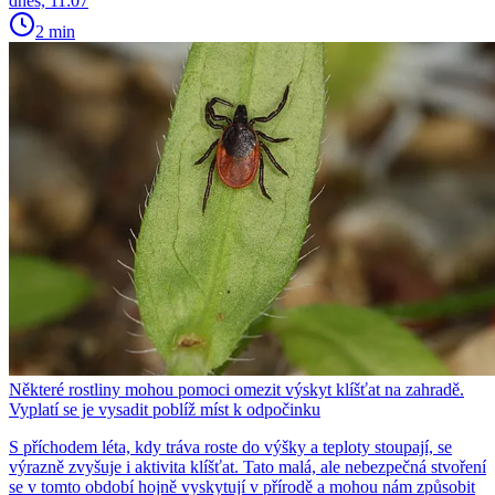
dnes, 11:07
2 min
Některé rostliny mohou pomoci omezit výskyt klíšťat na zahradě.
Vyplatí se je vysadit poblíž míst k odpočinku
S příchodem léta, kdy tráva roste do výšky a teploty stoupají, se
výrazně zvyšuje i aktivita klíšťat. Tato malá, ale nebezpečná stvoření
se v tomto období hojně vyskytují v přírodě a mohou nám způsobit