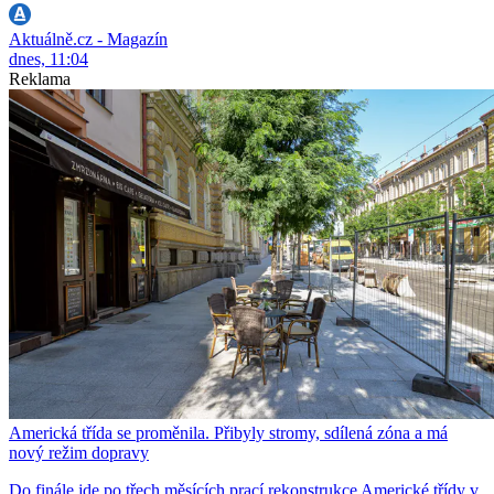
Aktuálně.cz - Magazín
dnes, 11:04
Reklama
Americká třída se proměnila. Přibyly stromy, sdílená zóna a má
nový režim dopravy
Do finále jde po třech měsících prací rekonstrukce Americké třídy v