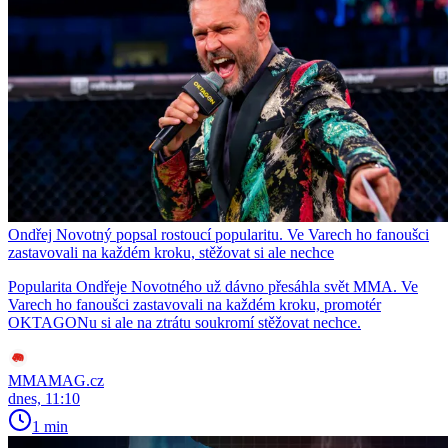
Ondřej Novotný popsal rostoucí popularitu. Ve Varech ho fanoušci
zastavovali na každém kroku, stěžovat si ale nechce
Popularita Ondřeje Novotného už dávno přesáhla svět MMA. Ve
Varech ho fanoušci zastavovali na každém kroku, promotér
OKTAGONu si ale na ztrátu soukromí stěžovat nechce.
MMAMAG.cz
dnes, 11:10
1 min