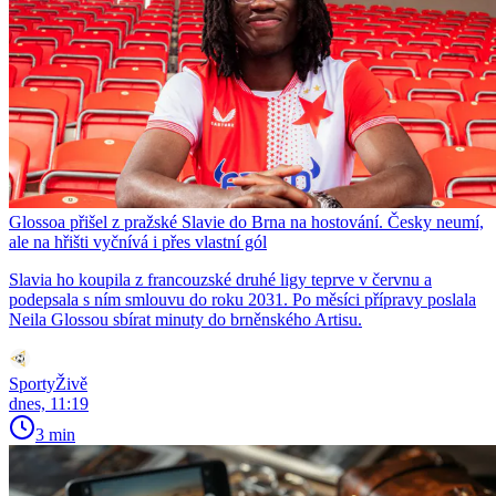
Glossoa přišel z pražské Slavie do Brna na hostování. Česky neumí,
ale na hřišti vyčnívá i přes vlastní gól
Slavia ho koupila z francouzské druhé ligy teprve v červnu a
podepsala s ním smlouvu do roku 2031. Po měsíci přípravy poslala
Neila Glossou sbírat minuty do brněnského Artisu.
SportyŽivě
dnes, 11:19
3 min