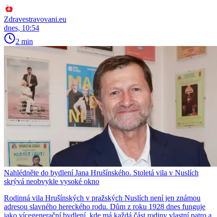
Zdravestravovani.eu
dnes, 10:54
2 min
Nahlédněte do bydlení Jana Hrušínského. Stoletá vila v Nuslích
skrývá neobvykle vysoké okno
Rodinná vila Hrušínských v pražských Nuslích není jen známou
adresou slavného hereckého rodu. Dům z roku 1928 dnes funguje
jako vícegenerační bydlení, kde má každá část rodiny vlastní patro a