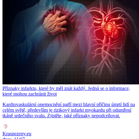
Příznaky infarktu, které by měl znát každý. Jedná se o informace,
které mohou zachránit život
Kardiovaskulární onemocnění patří mezi hlavní příčinu úmrtí lidí na
celém světě, především je rizikový infarkt myokardu při odumření
tkáně srdečního svalu. Zjistěte, jaké příznaky nepodceňovat.
Krasnezeny.eu