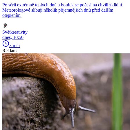
Po sérii extrémně teplých dnů a bouřek se počasí na chvíli zklidní.
Meteorologové slibují několik příjemnějších dnů před dalším
oteplením.
Světkreativity
dnes, 10:50
3 min
Reklama