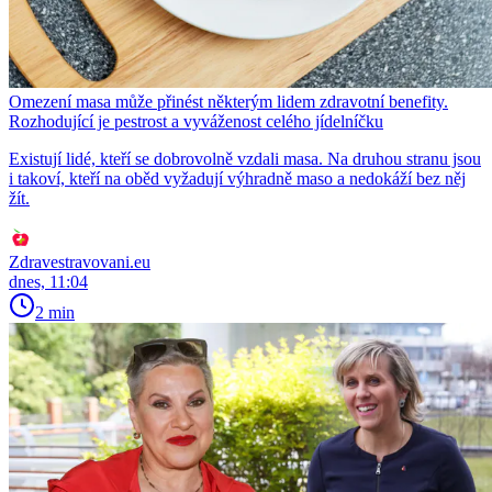
Omezení masa může přinést některým lidem zdravotní benefity.
Rozhodující je pestrost a vyváženost celého jídelníčku
Existují lidé, kteří se dobrovolně vzdali masa. Na druhou stranu jsou
i takoví, kteří na oběd vyžadují výhradně maso a nedokáží bez něj
žít.
Zdravestravovani.eu
dnes, 11:04
2 min