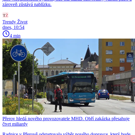
zároveň zůstává nablízku.
Trendy Život
dnes, 10:54
4 min
Přerov hledá nového provozovatele MHD. Obří zakázka přesahuje
čtvrt miliardy
Radnice v Přerově odstartovala výběr nového dopravce, který bude