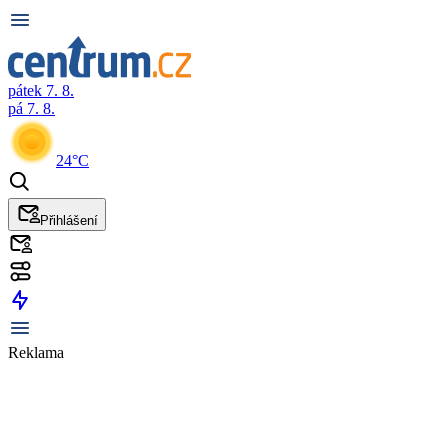
pátek 7. 8.
pá 7. 8.
24°C
Přihlášení
Reklama