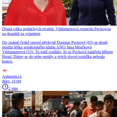
Drsná válka politických rivalek: Vildumetzová roznesla Peckovou
za skandál za volantem
Do známé české operní pěvkyně Dagmar Peckové (65) se drsně
pustila šéfka senátorského klubu ANO Jana Mračková
Vildumetzová (53). Tu totiž rozlítilo, že se Pecková natáčela během
řízení. Dámy se do sebe pustily a jejich slovní roztržka nebrala
konce.
Aplausin.cz
dnes, 11:04
2 min