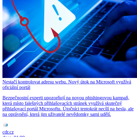
Nestačí kontrolovat adresu webu. Nový útok na Microsoft využívá
oficiální portál
Bezpečnostní experti upozorňují na novou phishingovou kampaň,
která místo falešných přihlašovacích stránek využívá skutečný
přihlašovací portál Microsoftu. Útočníci tentokrát necílí na hesla, ale
na oprávnění, která jim uživatelé nevědomky sami udělí.
cdr.cz