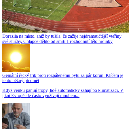
Dorazila na místo, aniž by tušila, že zažije nejdramatičtější vteřiny
své služby. Chlapce dělilo od smrti 1 rozhodnutí této hrdinky
Geniální řecký trik proti rozpálenému bytu za pár korun: Klíčem je
tento běžný předmět
Když venku panují tropy, lidé automaticky sahají po klimatizaci. V
jižní Evropě ale často využívají mnohem...