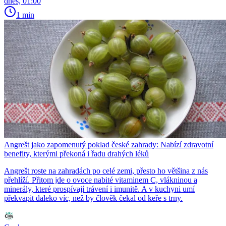
dnes, 01:00
1 min
Angrešt jako zapomenutý poklad české zahrady: Nabízí zdravotní
benefity, kterými překoná i řadu drahých léků
Angrešt roste na zahradách po celé zemi, přesto ho většina z nás
přehlíží. Přitom jde o ovoce nabité vitaminem C, vlákninou a
minerály, které prospívají trávení i imunitě. A v kuchyni umí
překvapit daleko víc, než by člověk čekal od keře s trny.