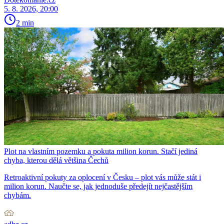
5. 8. 2026, 20:00
2 min
Plot na vlastním pozemku a pokuta milion korun. Stačí jediná
chyba, kterou dělá většina Čechů
Retroaktivní pokuty za oplocení v Česku – plot vás může stát i
milion korun. Naučte se, jak jednoduše předejít nejčastějším
chybám.