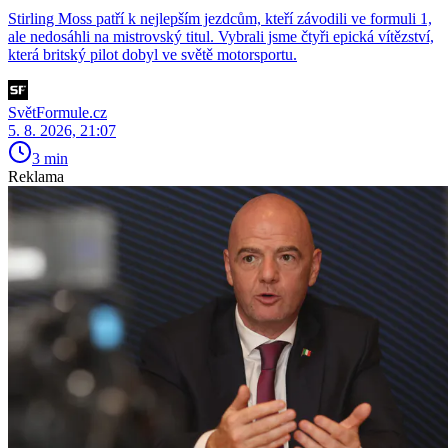
Stirling Moss patří k nejlepším jezdcům, kteří závodili ve formuli 1,
ale nedosáhli na mistrovský titul. Vybrali jsme čtyři epická vítězství,
která britský pilot dobyl ve světě motorsportu.
SvětFormule.cz
5. 8. 2026, 21:07
3 min
Reklama