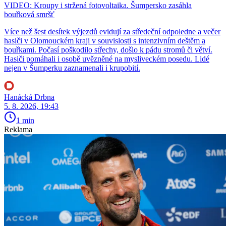
VIDEO: Kroupy i stržená fotovoltaika. Šumpersko zasáhla
bouřková smršť
Více než šest desítek výjezdů evidují za středeční odpoledne a večer
hasiči v Olomouckém kraji v souvislosti s intenzivním deštěm a
bouřkami. Počasí poškodilo střechy, došlo k pádu stromů či větví.
Hasiči pomáhali i osobě uvězněné na mysliveckém posedu. Lidé
nejen v Šumperku zaznamenali i krupobití.
Hanácká Drbna
5. 8. 2026, 19:43
1 min
Reklama