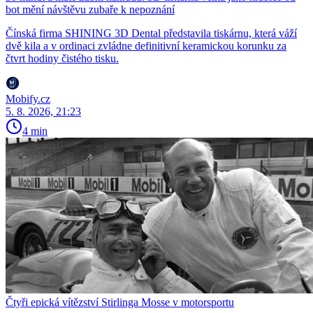
bot mění návštěvu zubaře k nepoznání
Čínská firma SHINING 3D Dental představila tiskárnu, která váží
dvě kila a v ordinaci zvládne definitivní keramickou korunku za
čtvrt hodiny čistého tisku.
Mobify.cz
5. 8. 2026, 21:23
4 min
Čtyři epická vítězství Stirlinga Mosse v motorsportu