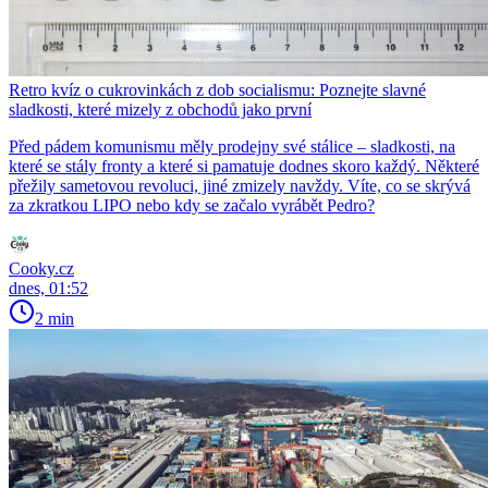
Retro kvíz o cukrovinkách z dob socialismu: Poznejte slavné
sladkosti, které mizely z obchodů jako první
Před pádem komunismu měly prodejny své stálice – sladkosti, na
které se stály fronty a které si pamatuje dodnes skoro každý. Některé
přežily sametovou revoluci, jiné zmizely navždy. Víte, co se skrývá
za zkratkou LIPO nebo kdy se začalo vyrábět Pedro?
Cooky.cz
dnes, 01:52
2 min