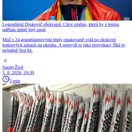
Legendární Djokovič překvapil. Chce změnu, která by z tenisu
udělala úplně jiný sport
Muž s 24 grandslamovými tituly opakovaně volá po zkrácení
tenisových zápasů na okruhu. A nemyslí to jako provokaci, říká to
nejméně šest let.
SportyŽivě
5. 8. 2026, 19:39
5 min