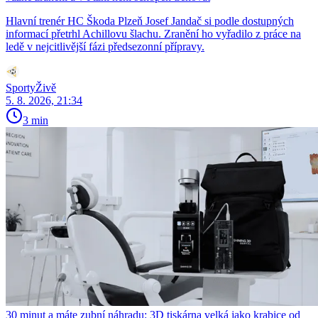
Hlavní trenér HC Škoda Plzeň Josef Jandač si podle dostupných
informací přetrhl Achillovu šlachu. Zranění ho vyřadilo z práce na
ledě v nejcitlivější fázi předsezonní přípravy.
SportyŽivě
5. 8. 2026, 21:34
3 min
30 minut a máte zubní náhradu: 3D tiskárna velká jako krabice od