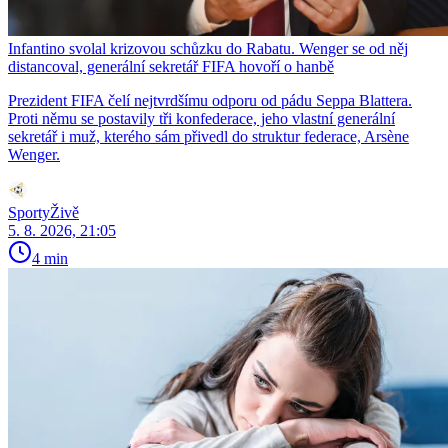
Infantino svolal krizovou schůzku do Rabatu. Wenger se od něj
distancoval, generální sekretář FIFA hovoří o hanbě
Prezident FIFA čelí nejtvrdšímu odporu od pádu Seppa Blattera.
Proti němu se postavily tři konfederace, jeho vlastní generální
sekretář i muž, kterého sám přivedl do struktur federace, Arsène
Wenger.
SportyŽivě
5. 8. 2026, 21:05
4 min