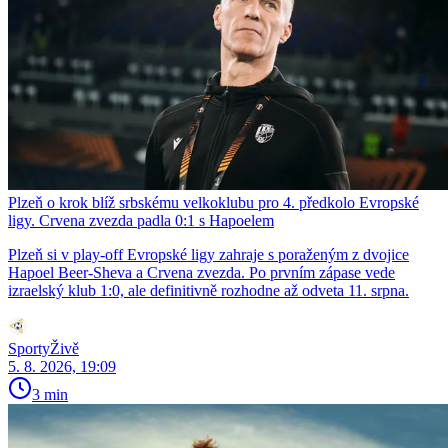
Plzeň o krok blíž srbskému velkoklubu pro 4. předkolo Evropské
ligy. Crvena zvezda padla 0:1 s Hapoelem
Plzeň si v play-off Evropské ligy zahraje s poraženým z dvojice
Hapoel Beer-Sheva a Crvena zvezda. Po prvním zápase vede
izraelský klub 1:0, ale definitivně rozhodne až odveta 11. srpna.
SportyŽivě
5. 8. 2026, 19:09
3 min