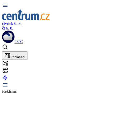
čtvrtek 6. 8.
čt 6. 8.
23°C
Přihlášení
Reklama