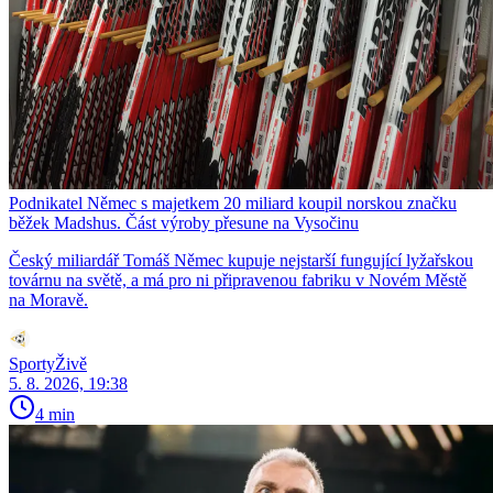
Podnikatel Němec s majetkem 20 miliard koupil norskou značku
běžek Madshus. Část výroby přesune na Vysočinu
Český miliardář Tomáš Němec kupuje nejstarší fungující lyžařskou
továrnu na světě, a má pro ni připravenou fabriku v Novém Městě
na Moravě.
SportyŽivě
5. 8. 2026, 19:38
4 min