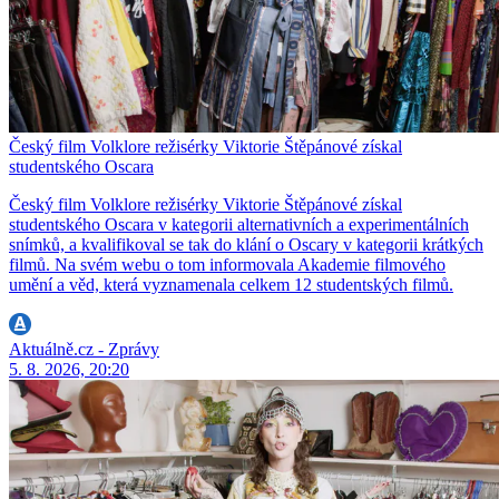
Český film Volklore režisérky Viktorie Štěpánové získal
studentského Oscara
Český film Volklore režisérky Viktorie Štěpánové získal
studentského Oscara v kategorii alternativních a experimentálních
snímků, a kvalifikoval se tak do klání o Oscary v kategorii krátkých
filmů. Na svém webu o tom informovala Akademie filmového
umění a věd, která vyznamenala celkem 12 studentských filmů.
Aktuálně.cz - Zprávy
5. 8. 2026, 20:20