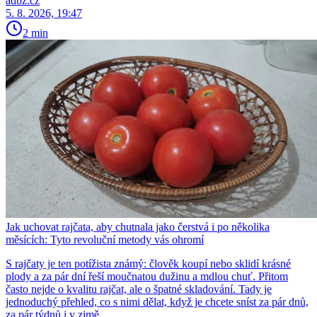
adbz.cz
5. 8. 2026, 19:47
2 min
Jak uchovat rajčata, aby chutnala jako čerstvá i po několika
měsících: Tyto revoluční metody vás ohromí
S rajčaty je ten potížista známý: člověk koupí nebo sklidí krásné
plody a za pár dní řeší moučnatou dužinu a mdlou chuť. Přitom
často nejde o kvalitu rajčat, ale o špatné skladování. Tady je
jednoduchý přehled, co s nimi dělat, když je chcete sníst za pár dnů,
za pár týdnů i v zimě.