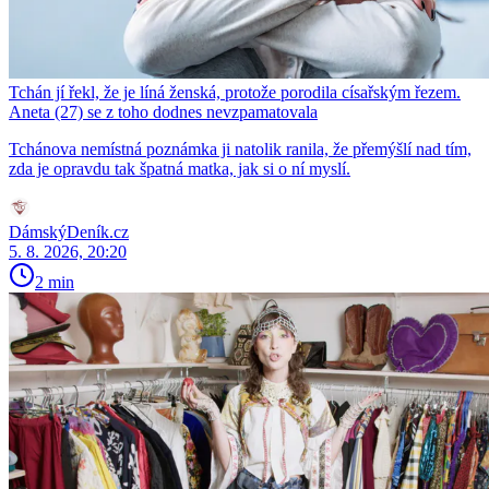
Tchán jí řekl, že je líná ženská, protože porodila císařským řezem.
Aneta (27) se z toho dodnes nevzpamatovala
Tchánova nemístná poznámka ji natolik ranila, že přemýšlí nad tím,
zda je opravdu tak špatná matka, jak si o ní myslí.
DámskýDeník.cz
5. 8. 2026, 20:20
2 min