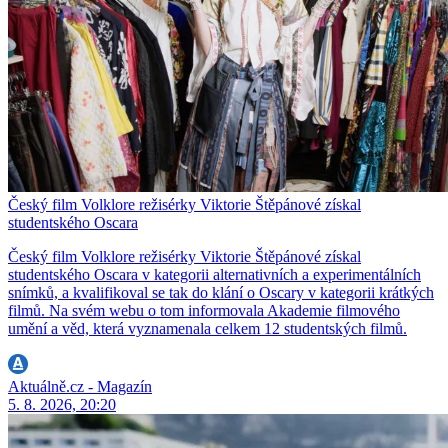
Český film Volklore režisérky Viktorie Štěpánové získal
studentského Oscara
Český film Volklore režisérky Viktorie Štěpánové získal
studentského Oscara v kategorii alternativních a experimentálních
snímků, a kvalifikoval se tak do klání o Oscary v kategorii krátkých
filmů. Na svém webu o tom informovala Akademie filmového
umění a věd, která vyznamenala celkem 12 studentských filmů.
Aktuálně.cz - Magazín
5. 8. 2026, 20:20