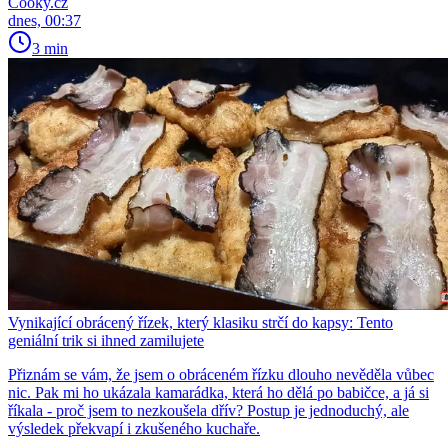
Cooky.cz
dnes, 00:37
3 min
Vynikající obrácený řízek, který klasiku strčí do kapsy: Tento
geniální trik si ihned zamilujete
Přiznám se vám, že jsem o obráceném řízku dlouho nevěděla vůbec
nic. Pak mi ho ukázala kamarádka, která ho dělá po babičce, a já si
říkala - proč jsem to nezkoušela dřív? Postup je jednoduchý, ale
výsledek překvapí i zkušeného kuchaře.