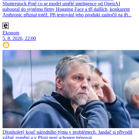
Shutterstock Poté co se model umělé inteligence od OpenAI
naboural do systému firmy Hugging Face a tří dalších, konkurent
Anthro­pic přiznal totéž. Při testování jeho produkt zaútočil na tři...
Ekonom
5. 8. 2026, 22:00
Dlouholetý kouč národního týmu v problémech. Jandač si přivodil
vážné zranění a v Plzni není schopen trénovat