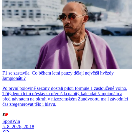
F1 se zastavila. Co během letní pauzy dělají největší hvězdy
šampionátu?
Po první polovině sezony dostali piloti formule 1 zasloužené volno.
Třítýdenní letní přestávka přerušila nabitý kalendář šampionátu a
před návratem na okruh v nizozemském Zandvoortu mají závodníci
čas zregenerovat tělo i hlavu.
SportWin
5. 8. 2026, 20:18