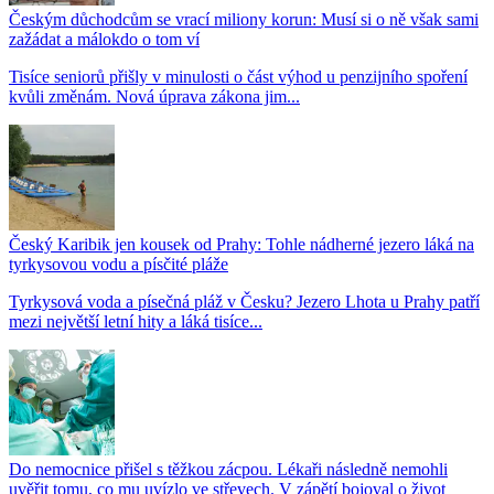
Českým důchodcům se vrací miliony korun: Musí si o ně však sami
zažádat a málokdo o tom ví
Tisíce seniorů přišly v minulosti o část výhod u penzijního spoření
kvůli změnám. Nová úprava zákona jim...
Český Karibik jen kousek od Prahy: Tohle nádherné jezero láká na
tyrkysovou vodu a písčité pláže
Tyrkysová voda a písečná pláž v Česku? Jezero Lhota u Prahy patří
mezi největší letní hity a láká tisíce...
Do nemocnice přišel s těžkou zácpou. Lékaři následně nemohli
uvěřit tomu, co mu uvízlo ve střevech. V zápětí bojoval o život