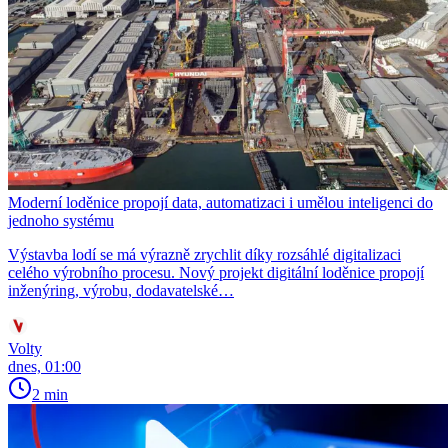
Moderní loděnice propojí data, automatizaci i umělou inteligenci do
jednoho systému
Výstavba lodí se má výrazně zrychlit díky rozsáhlé digitalizaci
celého výrobního procesu. Nový projekt digitální loděnice propojí
inženýring, výrobu, dodavatelské…
Volty
dnes, 01:00
2 min