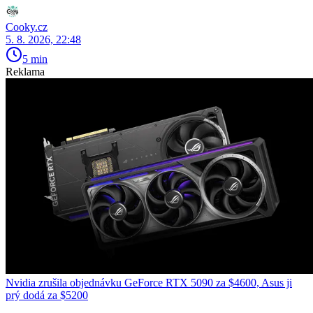
Cooky.cz
5. 8. 2026, 22:48
5 min
Reklama
Nvidia zrušila objednávku GeForce RTX 5090 za $4600, Asus ji
prý dodá za $5200