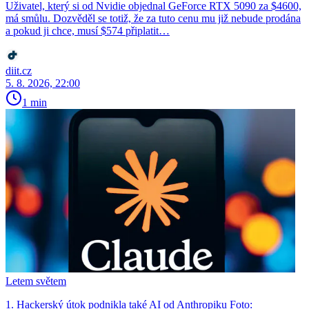
Uživatel, který si od Nvidie objednal GeForce RTX 5090 za $4600,
má smůlu. Dozvěděl se totiž, že za tuto cenu mu již nebude prodána
a pokud ji chce, musí $574 připlatit…
diit.cz
5. 8. 2026, 22:00
1 min
Letem světem
1. Hackerský útok podnikla také AI od Anthropiku Foto: