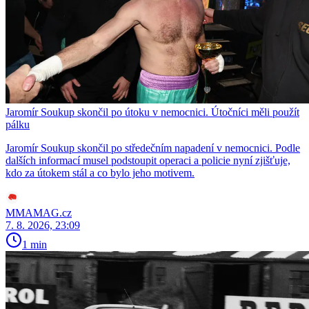
Jaromír Soukup skončil po útoku v nemocnici. Útočníci měli použít
pálku
Jaromír Soukup skončil po středečním napadení v nemocnici. Podle
dalších informací musel podstoupit operaci a policie nyní zjišťuje,
kdo za útokem stál a co bylo jeho motivem.
MMAMAG.cz
7. 8. 2026, 23:09
1 min