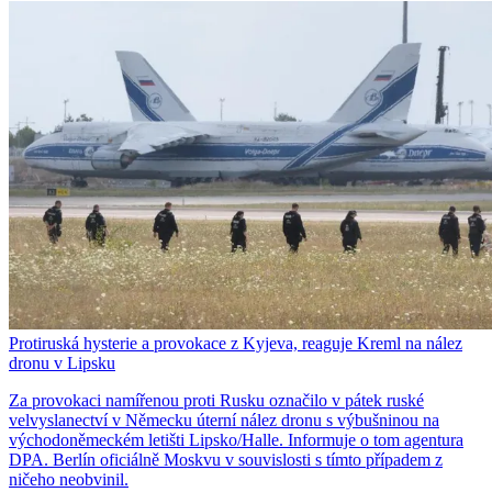
Protiruská hysterie a provokace z Kyjeva, reaguje Kreml na nález
dronu v Lipsku
Za provokaci namířenou proti Rusku označilo v pátek ruské
velvyslanectví v Německu úterní nález dronu s výbušninou na
východoněmeckém letišti Lipsko/Halle. Informuje o tom agentura
DPA. Berlín oficiálně Moskvu v souvislosti s tímto případem z
ničeho neobvinil.