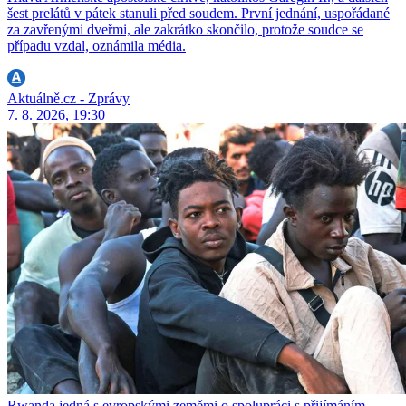
šest prelátů v pátek stanuli před soudem. První jednání, uspořádané
za zavřenými dveřmi, ale zakrátko skončilo, protože soudce se
případu vzdal, oznámila média.
Aktuálně.cz - Zprávy
7. 8. 2026, 19:30
Rwanda jedná s evropskými zeměmi o spolupráci s přijímáním