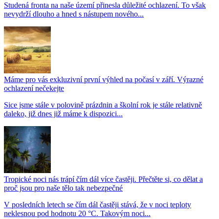
Studená fronta na naše území přinesla důležité ochlazení. To však
nevydrží dlouho a hned s nástupem nového...
Máme pro vás exkluzivní první výhled na počasí v září. Výrazné
ochlazení nečekejte
Sice jsme stále v polovině prázdnin a školní rok je stále relativně
daleko, již dnes již máme k dispozici...
Tropické noci nás trápí čím dál více častěji. Přečtěte si, co dělat a
proč jsou pro naše tělo tak nebezpečné
V posledních letech se čím dál častěji stává, že v noci teploty
neklesnou pod hodnotu 20 °C. Takovým noci...