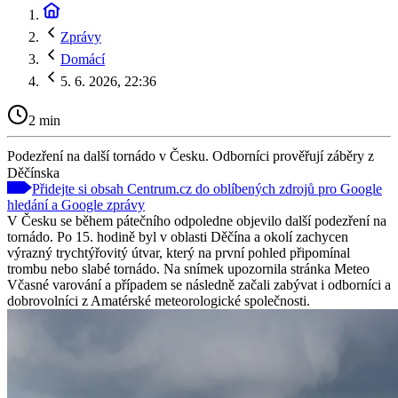
Zprávy
Domácí
5. 6. 2026, 22:36
2 min
Podezření na další tornádo v Česku. Odborníci prověřují záběry z
Děčínska
Přidejte si obsah Centrum.cz do oblíbených zdrojů pro Google
hledání a Google zprávy
V Česku se během pátečního odpoledne objevilo další podezření na
tornádo. Po 15. hodině byl v oblasti Děčína a okolí zachycen
výrazný trychtýřovitý útvar, který na první pohled připomínal
trombu nebo slabé tornádo. Na snímek upozornila stránka Meteo
Včasné varování a případem se následně začali zabývat i odborníci a
dobrovolníci z Amatérské meteorologické společnosti.