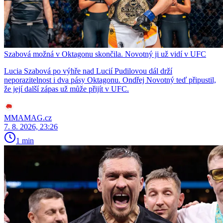
Szabová možná v Oktagonu skončila. Novotný ji už vidí v UFC
Lucia Szabová po výhře nad Lucií Pudilovou dál drží
neporazitelnost i dva pásy Oktagonu. Ondřej Novotný teď připustil,
že její další zápas už může přijít v UFC.
MMAMAG.cz
7. 8. 2026, 23:26
1 min