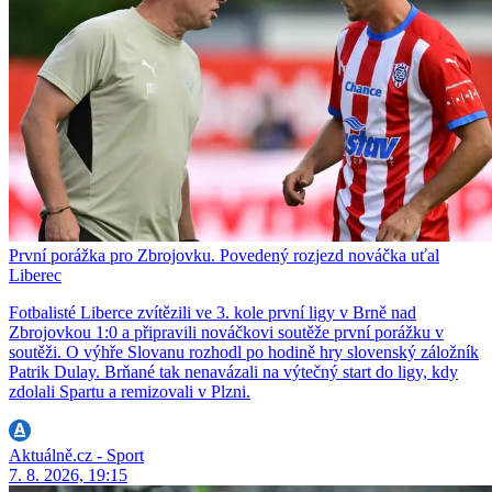
První porážka pro Zbrojovku. Povedený rozjezd nováčka uťal
Liberec
Fotbalisté Liberce zvítězili ve 3. kole první ligy v Brně nad
Zbrojovkou 1:0 a připravili nováčkovi soutěže první porážku v
soutěži. O výhře Slovanu rozhodl po hodině hry slovenský záložník
Patrik Dulay. Brňané tak nenavázali na výtečný start do ligy, kdy
zdolali Spartu a remizovali v Plzni.
Aktuálně.cz - Sport
7. 8. 2026, 19:15