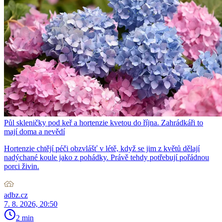
Půl skleničky pod keř a hortenzie kvetou do října. Zahrádkáři to
mají doma a nevědí
Hortenzie chtějí péči obzvlášť v létě, když se jim z květů dělají
nadýchané koule jako z pohádky. Právě tehdy potřebují pořádnou
porci živin.
adbz.cz
7. 8. 2026, 20:50
2 min