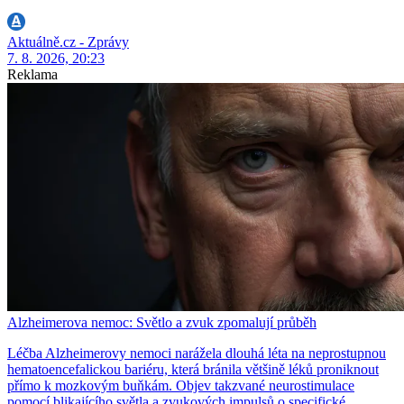
Aktuálně.cz - Zprávy
7. 8. 2026, 20:23
Reklama
Alzheimerova nemoc: Světlo a zvuk zpomalují průběh
Léčba Alzheimerovy nemoci narážela dlouhá léta na neprostupnou
hematoencefalickou bariéru, která bránila většině léků proniknout
přímo k mozkovým buňkám. Objev takzvané neurostimulace
pomocí blikajícího světla a zvukových impulsů o specifické