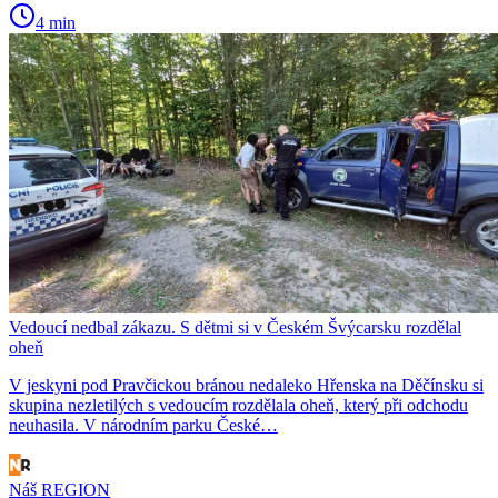
4 min
Vedoucí nedbal zákazu. S dětmi si v Českém Švýcarsku rozdělal
oheň
V jeskyni pod Pravčickou bránou nedaleko Hřenska na Děčínsku si
skupina nezletilých s vedoucím rozdělala oheň, který při odchodu
neuhasila. V národním parku České…
Náš REGION