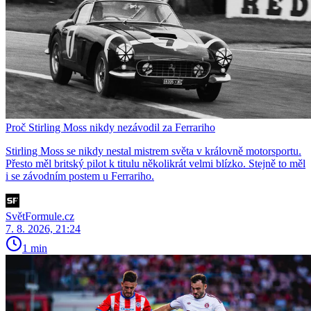
Proč Stirling Moss nikdy nezávodil za Ferrariho
Stirling Moss se nikdy nestal mistrem světa v královně motorsportu.
Přesto měl britský pilot k titulu několikrát velmi blízko. Stejně to měl
i se závodním postem u Ferrariho.
SvětFormule.cz
7. 8. 2026, 21:24
1 min