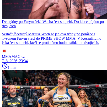
Dva týdny po Furym čeká Wacha šest soupeřů. Do klece půjdou po
dvojicích
Šestačtyřicetiletý Mariusz Wach se jen dva týdny po porážce s
Tysonem Furym vrací do PRIME SHOW MMA. V Koszalinu ho
čeká šest soupeřů, kteří se proti němu budou střídat po dvojicích.
MMAMAG.cz
7. 8. 2026, 23:34
1 min