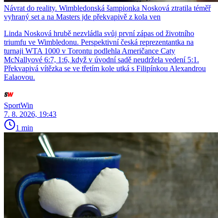
Návrat do reality. Wimbledonská šampionka Nosková ztratila téměř
vyhraný set a na Masters jde překvapivě z kola ven
Linda Nosková hrubě nezvládla svůj první zápas od životního
triumfu ve Wimbledonu. Perspektivní česká reprezentantka na
turnaji WTA 1000 v Torontu podlehla Američance Caty
McNallyové 6:7, 1:6, když v úvodní sadě neudržela vedení 5:1.
Překvapivá vítězka se ve třetím kole utká s Filipínkou Alexandrou
Ealaovou.
SportWin
7. 8. 2026, 19:43
1 min