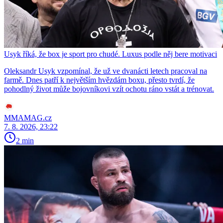
Usyk říká, že box je sport pro chudé. Luxus podle něj bere motivaci
Oleksandr Usyk vzpomínal, že už ve dvanácti letech pracoval na
farmě. Dnes patří k největším hvězdám boxu, přesto tvrdí, že
pohodlný život může bojovníkovi vzít ochotu ráno vstát a trénovat.
MMAMAG.cz
7. 8. 2026, 23:22
2 min