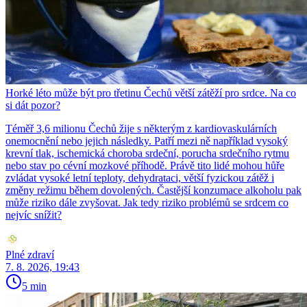
Horké léto může být pro třetinu Čechů větší zátěží pro srdce. Na co
si dát pozor?
Téměř 3,6 milionu Čechů žije s některým z kardiovaskulárních
onemocnění nebo jejich následky. Patří mezi ně například vysoký
krevní tlak, ischemická choroba srdeční, porucha srdečního rytmu
nebo stav po cévní mozkové příhodě. Právě tito lidé mohou hůře
zvládat vysoké letní teploty, dehydrataci, větší fyzickou zátěž i
změny režimu během dovolených. Častější konzumace alkoholu pak
může riziko dále zvyšovat. Jak tedy riziko problémů se srdcem co
nejvíc snížit?
Plné zdraví
7. 8. 2026, 19:43
5 min