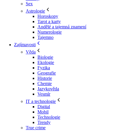
Sex
Astrologie
Horoskopy
Tarot a karty
Andělé a tajemná znamení
Numerologie
Tajemno
Zajímavosti
Věda
Biologie
Ekologie
Fyzika
Geografie
Historie
Chemie
Jazykověda
Vesmír
IT a technologie
Digital
Mobil
Technologie
Trendy
True crime