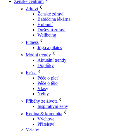
Ženské centrum
Zdraví
Ženské zdraví
Babiččina lékárna
Hubnutí
Duševní zdraví
Wellbeing
Fitness
Jóga a pilates
Módní trendy
Aktuální trendy
Doplňky
Krása
Péče o pleť
Péče o tělo
Vlasy
Nehty
Příběhy ze života
Inspirativní ženy
Rodina & komunita
Výchova
Přátelství
Vztahy