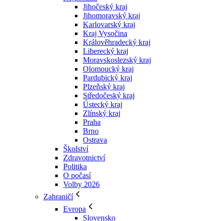
Jihočeský kraj
Jihomoravský kraj
Karlovarský kraj
Kraj Vysočina
Králověhradecký kraj
Liberecký kraj
Moravskoslezský kraj
Olomoucký kraj
Pardubický kraj
Plzeňský kraj
Středočeský kraj
Ústecký kraj
Zlínský kraj
Praha
Brno
Ostrava
Školství
Zdravotnictví
Politika
O počasí
Volby 2026
Zahraničí
Evropa
Slovensko