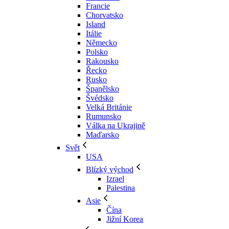
Francie
Chorvatsko
Island
Itálie
Německo
Polsko
Rakousko
Řecko
Rusko
Španělsko
Švédsko
Velká Británie
Rumunsko
Válka na Ukrajině
Maďarsko
Svět
USA
Blízký východ
Izrael
Palestina
Asie
Čína
Jižní Korea