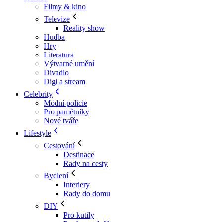
Filmy & kino
Televize
Reality show
Hudba
Hry
Literatura
Výtvarné umění
Divadlo
Digi a stream
Celebrity
Módní policie
Pro pamětníky
Nové tváře
Lifestyle
Cestování
Destinace
Rady na cesty
Bydlení
Interiery
Rady do domu
DIY
Pro kutily