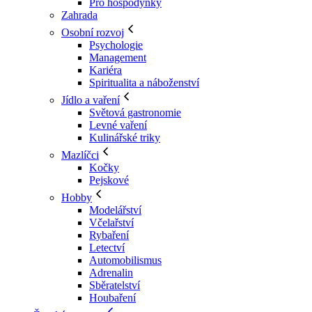
Pro hospodyňky
Zahrada
Osobní rozvoj
Psychologie
Management
Kariéra
Spiritualita a náboženství
Jídlo a vaření
Světová gastronomie
Levné vaření
Kulinářské triky
Mazlíčci
Kočky
Pejskové
Hobby
Modelářství
Včelařství
Rybaření
Letectví
Automobilismus
Adrenalin
Sběratelství
Houbaření