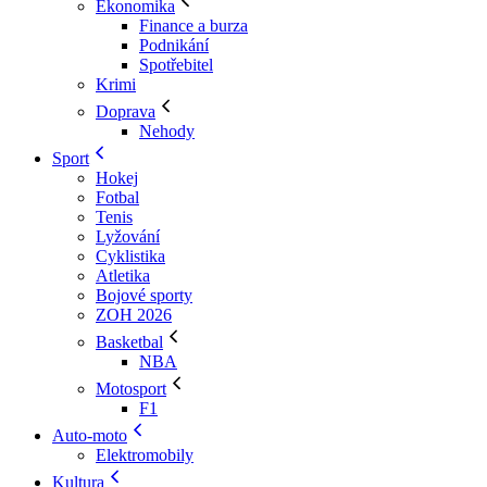
Ekonomika
Finance a burza
Podnikání
Spotřebitel
Krimi
Doprava
Nehody
Sport
Hokej
Fotbal
Tenis
Lyžování
Cyklistika
Atletika
Bojové sporty
ZOH 2026
Basketbal
NBA
Motosport
F1
Auto-moto
Elektromobily
Kultura