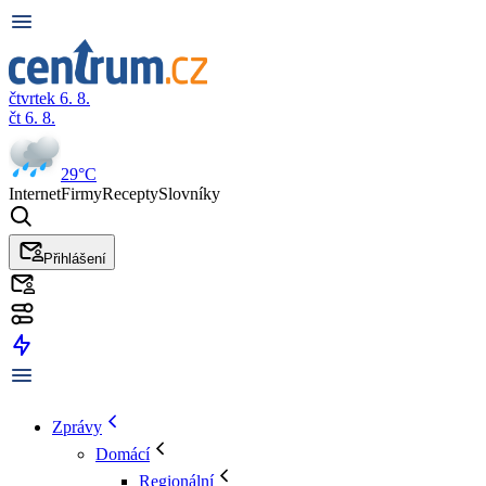
čtvrtek 6. 8.
čt 6. 8.
29°C
Internet
Firmy
Recepty
Slovníky
Přihlášení
Zprávy
Domácí
Regionální