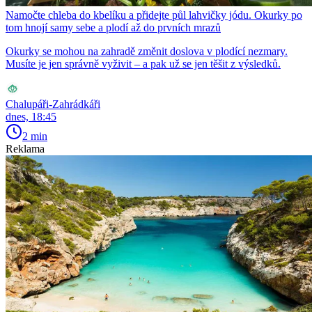
Namočte chleba do kbelíku a přidejte půl lahvičky jódu. Okurky po
tom hnojí samy sebe a plodí až do prvních mrazů
Okurky se mohou na zahradě změnit doslova v plodící nezmary.
Musíte je jen správně vyživit – a pak už se jen těšit z výsledků.
Chalupáři-Zahrádkáři
dnes, 18:45
2 min
Reklama