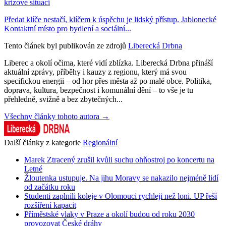
krizové situaci
Předat klíče nestačí, klíčem k úspěchu je lidský přístup. Jablonecké
Kontaktní místo pro bydlení a sociální...
Tento článek byl publikován ze zdrojů
Liberecká Drbna
Liberec a okolí očima, které vidí zblízka. Liberecká Drbna přináší
aktuální zprávy, příběhy i kauzy z regionu, který má svou
specifickou energii – od hor přes města až po malé obce. Politika,
doprava, kultura, bezpečnost i komunální dění – to vše je tu
přehledně, svižně a bez zbytečných...
Všechny články tohoto autora →
Další články z kategorie
Regionální
Marek Ztracený zrušil kvůli suchu ohňostroj po koncertu na
Letné
Žloutenka ustupuje. Na jihu Moravy se nakazilo nejméně lidí
od začátku roku
Studenti zaplnili koleje v Olomouci rychleji než loni. UP řeší
rozšíření kapacit
Příměstské vlaky v Praze a okolí budou od roku 2030
provozovat České dráhy