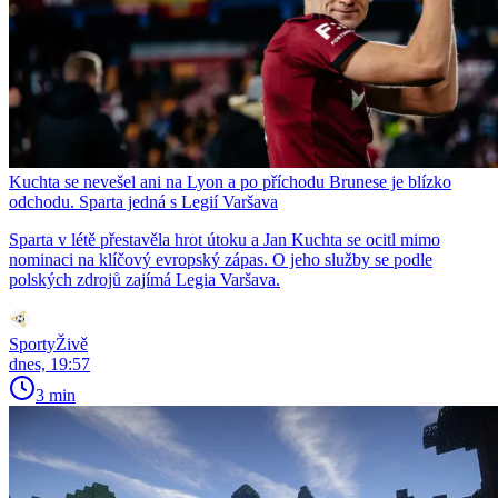
Kuchta se nevešel ani na Lyon a po příchodu Brunese je blízko
odchodu. Sparta jedná s Legií Varšava
Sparta v létě přestavěla hrot útoku a Jan Kuchta se ocitl mimo
nominaci na klíčový evropský zápas. O jeho služby se podle
polských zdrojů zajímá Legia Varšava.
SportyŽivě
dnes, 19:57
3 min