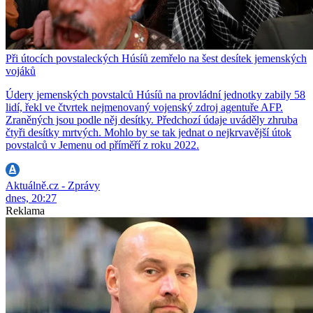
Při útocích povstaleckých Húsíů zemřelo na šest desítek jemenských
vojáků
Údery jemenských povstalců Húsíů na provládní jednotky zabily 58
lidí, řekl ve čtvrtek nejmenovaný vojenský zdroj agentuře AFP.
Zraněných jsou podle něj desítky. Předchozí údaje uváděly zhruba
čtyři desítky mrtvých. Mohlo by se tak jednat o nejkrvavější útok
povstalců v Jemenu od příměří z roku 2022.
Aktuálně.cz - Zprávy
dnes, 20:27
Reklama