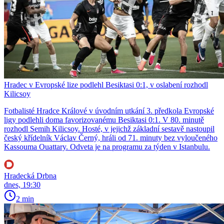
Hradec v Evropské lize podlehl Besiktasi 0:1, v oslabení rozhodl
Kilicsoy
Fotbalisté Hradce Králové v úvodním utkání 3. předkola Evropské
ligy podlehli doma favorizovanému Besiktasi 0:1. V 80. minutě
rozhodl Semih Kilicsoy. Hosté, v jejichž základní sestavě nastoupil
český křídelník Václav Černý, hráli od 71. minuty bez vyloučeného
Kassouma Ouattary. Odveta je na programu za týden v Istanbulu.
Hradecká Drbna
dnes, 19:30
2 min