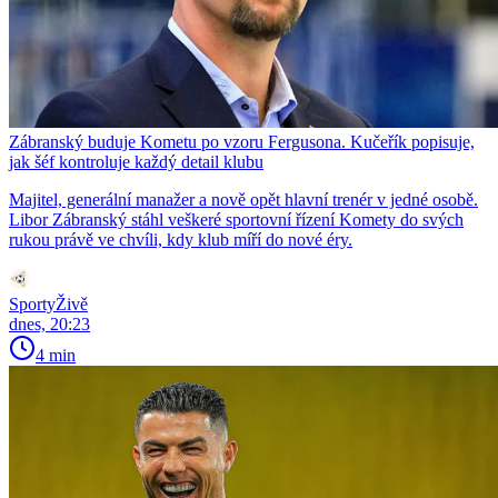
Zábranský buduje Kometu po vzoru Fergusona. Kučeřík popisuje,
jak šéf kontroluje každý detail klubu
Majitel, generální manažer a nově opět hlavní trenér v jedné osobě.
Libor Zábranský stáhl veškeré sportovní řízení Komety do svých
rukou právě ve chvíli, kdy klub míří do nové éry.
SportyŽivě
dnes, 20:23
4 min