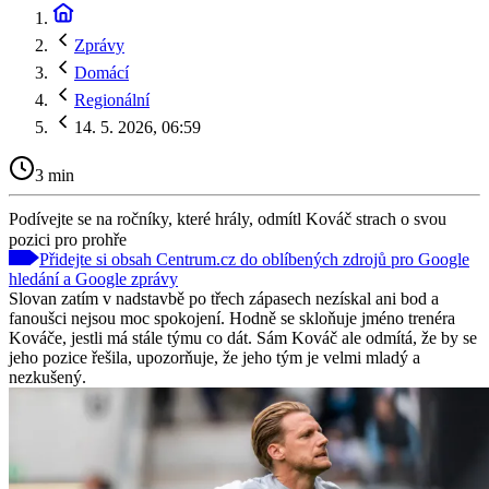
Zprávy
Domácí
Regionální
14. 5. 2026, 06:59
3 min
Podívejte se na ročníky, které hrály, odmítl Kováč strach o svou
pozici pro prohře
Přidejte si obsah Centrum.cz do oblíbených zdrojů pro Google
hledání a Google zprávy
Slovan zatím v nadstavbě po třech zápasech nezískal ani bod a
fanoušci nejsou moc spokojení. Hodně se skloňuje jméno trenéra
Kováče, jestli má stále týmu co dát. Sám Kováč ale odmítá, že by se
jeho pozice řešila, upozorňuje, že jeho tým je velmi mladý a
nezkušený.