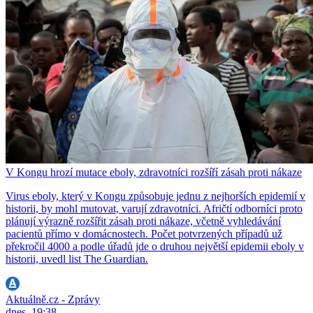
V Kongu hrozí mutace eboly, zdravotníci rozšíří zásah proti nákaze
Virus eboly, který v Kongu způsobuje jednu z nejhorších epidemií v
historii, by mohl mutovat, varují zdravotníci. Afričtí odborníci proto
plánují výrazně rozšířit zásah proti nákaze, včetně vyhledávání
pacientů přímo v domácnostech. Počet potvrzených případů už
překročil 4000 a podle úřadů jde o druhou největší epidemii eboly v
historii, uvedl list The Guardian.
Aktuálně.cz - Zprávy
dnes, 19:38