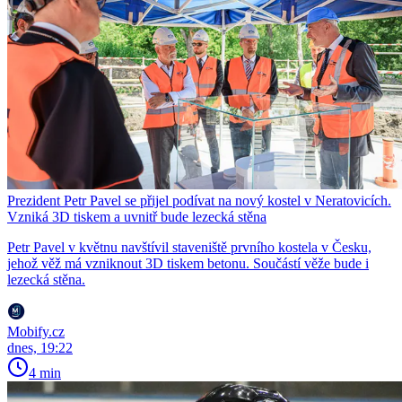
Prezident Petr Pavel se přijel podívat na nový kostel v Neratovicích.
Vzniká 3D tiskem a uvnitř bude lezecká stěna
Petr Pavel v květnu navštívil staveniště prvního kostela v Česku,
jehož věž má vzniknout 3D tiskem betonu. Součástí věže bude i
lezecká stěna.
Mobify.cz
dnes, 19:22
4 min