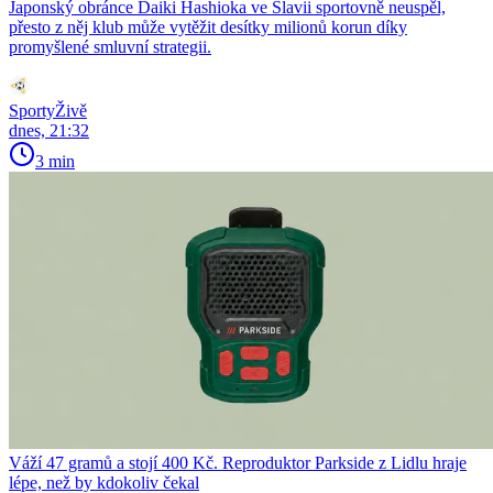
Japonský obránce Daiki Hashioka ve Slavii sportovně neuspěl,
přesto z něj klub může vytěžit desítky milionů korun díky
promyšlené smluvní strategii.
SportyŽivě
dnes, 21:32
3 min
Váží 47 gramů a stojí 400 Kč. Reproduktor Parkside z Lidlu hraje
lépe, než by kdokoliv čekal