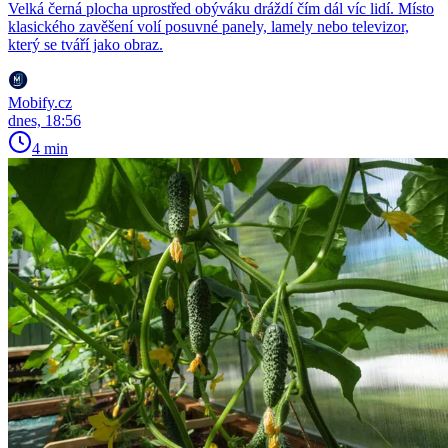
Velká černá plocha uprostřed obýváku dráždí čím dál víc lidí. Místo
klasického zavěšení volí posuvné panely, lamely nebo televizor,
který se tváří jako obraz.
Mobify.cz
dnes, 18:56
4 min