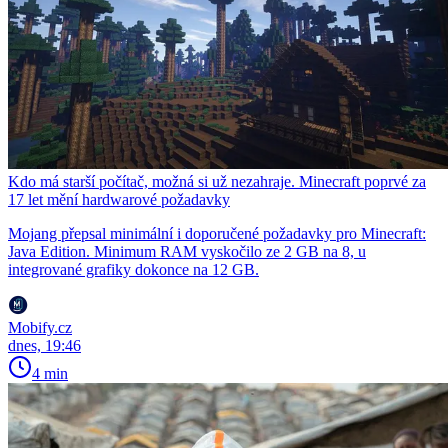
Kdo má starší počítač, možná si už nezahraje. Minecraft poprvé za
17 let mění hardwarové požadavky
Mojang přepsal minimální i doporučené požadavky pro Minecraft:
Java Edition. Minimum RAM vyskočilo ze 2 GB na 8, u
integrované grafiky dokonce na 12 GB.
Mobify.cz
dnes, 19:46
4 min