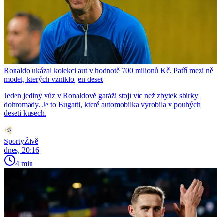
Ronaldo ukázal kolekci aut v hodnotě 700 milionů Kč. Patří mezi ně
model, kterých vzniklo jen deset
Jeden jediný vůz v Ronaldově garáži stojí víc než zbytek sbírky
dohromady. Je to Bugatti, které automobilka vyrobila v pouhých
deseti kusech.
SportyŽivě
dnes, 20:16
4 min