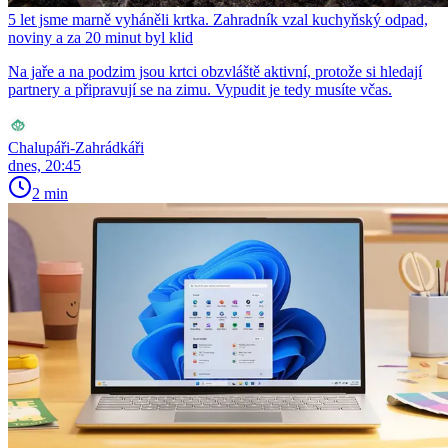
5 let jsme marně vyháněli krtka. Zahradník vzal kuchyňský odpad,
noviny a za 20 minut byl klid
Na jaře a na podzim jsou krtci obzvláště aktivní, protože si hledají
partnery a připravují se na zimu. Vypudit je tedy musíte včas.
Chalupáři-Zahrádkáři
dnes, 20:45
2 min