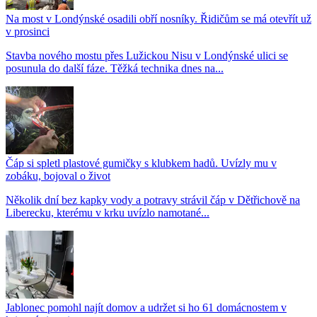
Na most v Londýnské osadili obří nosníky. Řidičům se má otevřít už
v prosinci
Stavba nového mostu přes Lužickou Nisu v Londýnské ulici se
posunula do další fáze. Těžká technika dnes na...
Čáp si spletl plastové gumičky s klubkem hadů. Uvízly mu v
zobáku, bojoval o život
Několik dní bez kapky vody a potravy strávil čáp v Dětřichově na
Liberecku, kterému v krku uvízlo namotané...
Jablonec pomohl najít domov a udržet si ho 61 domácnostem v