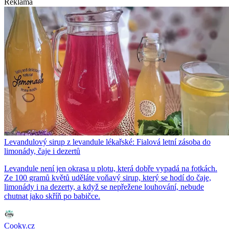
Reklama
Levandulový sirup z levandule lékařské: Fialová letní zásoba do
limonády, čaje i dezertů
Levandule není jen okrasa u plotu, která dobře vypadá na fotkách.
Ze 100 gramů květů uděláte voňavý sirup, který se hodí do čaje,
limonády i na dezerty, a když se nepřežene louhování, nebude
chutnat jako skříň po babičce.
Cooky.cz