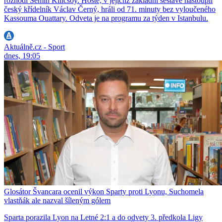
rozhodl Semih Kilicsoy. Hosté, v jejichž základní sestavě nastoupil
český křídelník Václav Černý, hráli od 71. minuty bez vyloučeného
Kassouma Ouattary. Odveta je na programu za týden v Istanbulu.
Aktuálně.cz - Sport
dnes, 19:05
Glosátor Švancara ocenil výkon Sparty proti Lyonu, Suchomela
vlastňák ale nazval šíleným gólem
Sparta porazila Lyon na Letné 2:1 a do odvety 3. předkola Ligy