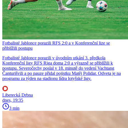
Fotbalisté Jablonce porazili RFS 2:0 a v Konferenční lize se
přiblížili postupu
Fotbalisté Jablonce porazili v úvodním utkání 3. předkola
Konferenční ligy RFS Riga doma 2:0 a výrazně se přiblížili k
postupu. Severočechy poslal v 18. minutě do vedení Vachtang
Čanturišvili a po pauze přidal pojistku Matěj Polidar. Odveta je na
programu za týden na stadionu lídra lotyšské ligy.
Liberecká Drbna
dnes, 19:35
3 min