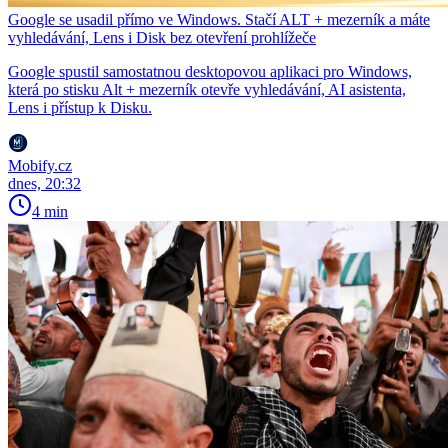
Google se usadil přímo ve Windows. Stačí ALT + mezerník a máte
vyhledávání, Lens i Disk bez otevření prohlížeče
Google spustil samostatnou desktopovou aplikaci pro Windows,
která po stisku Alt + mezerník otevře vyhledávání, AI asistenta,
Lens i přístup k Disku.
Mobify.cz
dnes, 20:32
4 min