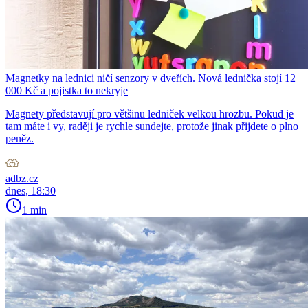
Magnetky na lednici ničí senzory v dveřích. Nová lednička stojí 12
000 Kč a pojistka to nekryje
Magnety představují pro většinu ledniček velkou hrozbu. Pokud je
tam máte i vy, raději je rychle sundejte, protože jinak přijdete o plno
peněz.
adbz.cz
dnes, 18:30
1 min