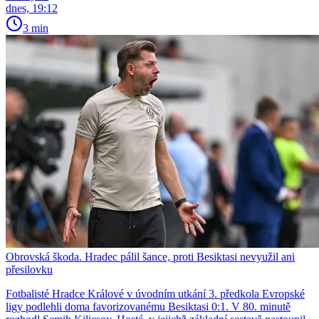
dnes, 19:12
3 min
Obrovská škoda. Hradec pálil šance, proti Besiktasi nevyužil ani
přesilovku
Fotbalisté Hradce Králové v úvodním utkání 3. předkola Evropské
ligy podlehli doma favorizovanému Besiktasi 0:1. V 80. minutě