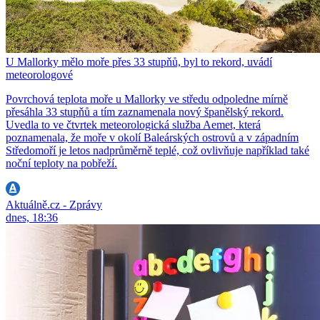
U Mallorky mělo moře přes 33 stupňů, byl to rekord, uvádí
meteorologové
Povrchová teplota moře u Mallorky ve středu odpoledne mírně
přesáhla 33 stupňů a tím zaznamenala nový španělský rekord.
Uvedla to ve čtvrtek meteorologická služba Aemet, která
poznamenala, že moře v okolí Baleárských ostrovů a v západním
Středomoří je letos nadprůměrně teplé, což ovlivňuje například také
noční teploty na pobřeží.
Aktuálně.cz - Zprávy
dnes, 18:36