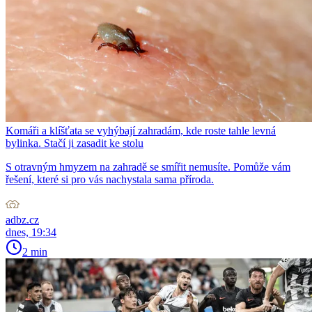
Komáři a klíšťata se vyhýbají zahradám, kde roste tahle levná
bylinka. Stačí ji zasadit ke stolu
S otravným hmyzem na zahradě se smířit nemusíte. Pomůže vám
řešení, které si pro vás nachystala sama příroda.
adbz.cz
dnes, 19:34
2 min