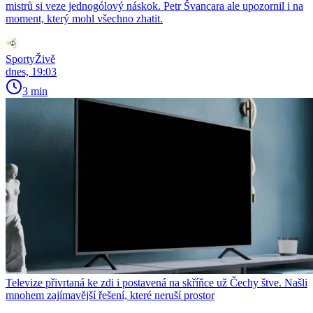
mistrů si veze jednogólový náskok. Petr Švancara ale upozornil i na
moment, který mohl všechno zhatit.
SportyŽivě
dnes, 19:03
3 min
Televize přivrtaná ke zdi i postavená na skříňce už Čechy štve. Našli
mnohem zajímavější řešení, které neruší prostor