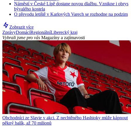
Náměstí v České Lípě dostane novou dlažbu. Vznikne i obrys
bývalého kostela
O převodu letiště v Karlových Varech se rozhodne na podzim
Zobrazit více
Zprávy
Domácí
Regionální
Liberecký kraj
Vybrali jsme pro vás
Magazíny a zajímavosti
Obchodníci ze Slavie v akci. Z nechtěného Hashioky může kápnout
pěkný balík, až 70 milionů