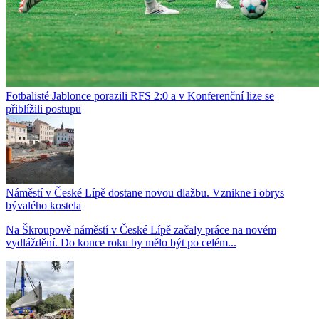
Fotbalisté Jablonce porazili RFS 2:0 a v Konferenční lize se
přiblížili postupu
Náměstí v České Lípě dostane novou dlažbu. Vznikne i obrys
bývalého kostela
Na Škroupově náměstí v České Lípě začaly práce na novém
vydláždění. Do konce roku by mělo být po celém...