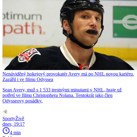
Nenáviděný hokejový provokatér Avery má po NHL novou kariéru.
Zazářil i ve filmu Odyssea
Sean Avery, muž s 1 533 trestnými minutami v NHL, hraje už
potřetí ve filmu Christophera Nolana. Tentokrát jako člen
Odysseovy posádky.
SportyŽivě
dnes, 19:17
4 min