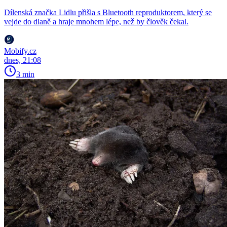
Dílenská značka Lidlu přišla s Bluetooth reproduktorem, který se
vejde do dlaně a hraje mnohem lépe, než by člověk čekal.
Mobify.cz
dnes, 21:08
3 min