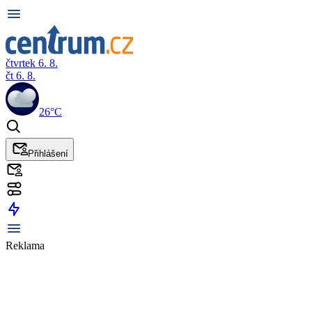
čtvrtek 6. 8.
čt 6. 8.
26°C
Přihlášení
Reklama