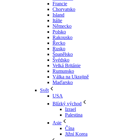
Francie
Chorvatsko
Island
Itálie
Německo
Polsko
Rakousko
Řecko
Rusko
Španělsko
Švédsko
Velká Británie
Rumunsko
Válka na Ukrajině
Maďarsko
Svět
USA
Blízký východ
Izrael
Palestina
Asie
Čína
Jižní Korea