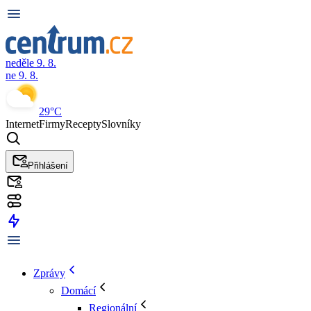
neděle 9. 8.
ne 9. 8.
29°C
Internet
Firmy
Recepty
Slovníky
Přihlášení
Zprávy
Domácí
Regionální