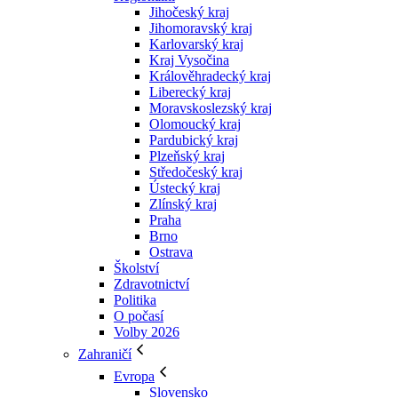
Jihočeský kraj
Jihomoravský kraj
Karlovarský kraj
Kraj Vysočina
Králověhradecký kraj
Liberecký kraj
Moravskoslezský kraj
Olomoucký kraj
Pardubický kraj
Plzeňský kraj
Středočeský kraj
Ústecký kraj
Zlínský kraj
Praha
Brno
Ostrava
Školství
Zdravotnictví
Politika
O počasí
Volby 2026
Zahraničí
Evropa
Slovensko