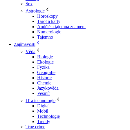
Sex
Astrologie
Horoskopy
Tarot a karty
Andělé a tajemná znamení
Numerologie
Tajemno
Zajímavosti
Věda
Biologie
Ekologie
Fyzika
Geografie
Historie
Chemie
Jazykověda
Vesmír
IT a technologie
Digital
Mobil
Technologie
Trendy
True crime