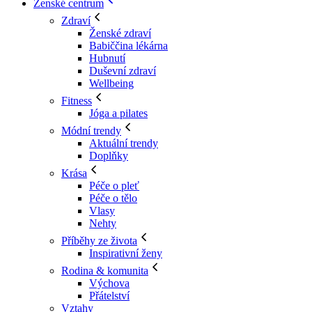
Ženské centrum
Zdraví
Ženské zdraví
Babiččina lékárna
Hubnutí
Duševní zdraví
Wellbeing
Fitness
Jóga a pilates
Módní trendy
Aktuální trendy
Doplňky
Krása
Péče o pleť
Péče o tělo
Vlasy
Nehty
Příběhy ze života
Inspirativní ženy
Rodina & komunita
Výchova
Přátelství
Vztahy