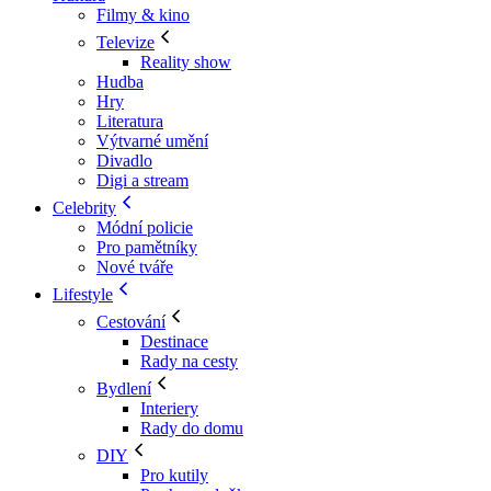
Filmy & kino
Televize
Reality show
Hudba
Hry
Literatura
Výtvarné umění
Divadlo
Digi a stream
Celebrity
Módní policie
Pro pamětníky
Nové tváře
Lifestyle
Cestování
Destinace
Rady na cesty
Bydlení
Interiery
Rady do domu
DIY
Pro kutily