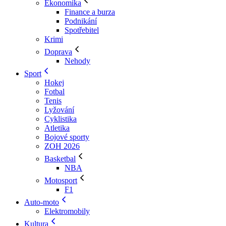
Ekonomika
Finance a burza
Podnikání
Spotřebitel
Krimi
Doprava
Nehody
Sport
Hokej
Fotbal
Tenis
Lyžování
Cyklistika
Atletika
Bojové sporty
ZOH 2026
Basketbal
NBA
Motosport
F1
Auto-moto
Elektromobily
Kultura