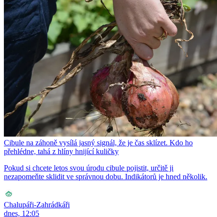
Cibule na záhoně vysílá jasný signál, že je čas sklízet. Kdo ho
přehlédne, tahá z hlíny hnijící kuličky
Pokud si chcete letos svou úrodu cibule pojistit, určitě ji
nezapomeňte sklidit ve správnou dobu. Indikátorů je hned několik.
Chalupáři-Zahrádkáři
dnes, 12:05