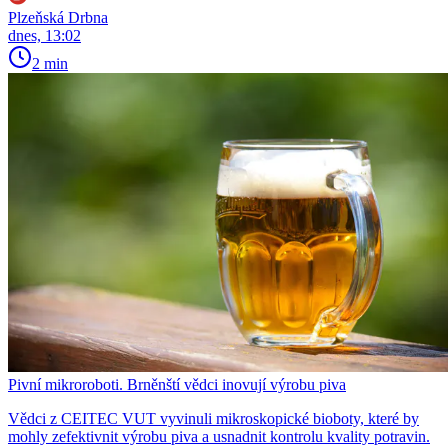
Plzeňská Drbna
dnes, 13:02
2 min
Pivní mikroroboti. Brněnští vědci inovují výrobu piva
Vědci z CEITEC VUT vyvinuli mikroskopické bioboty, které by
mohly zefektivnit výrobu piva a usnadnit kontrolu kvality potravin.