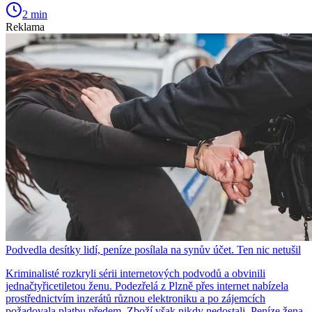
2 min
Reklama
Podvedla desítky lidí, peníze posílala na synův účet. Ten nic netušil
Kriminalisté rozkryli sérii internetových podvodů a obvinili
jednačtyřicetiletou ženu. Podezřelá z Plzně přes internet nabízela
prostřednictvím inzerátů různou elektroniku a po zájemcích
požadovala platbu předem. Zboží však nikdy nedostali. Peníze žena