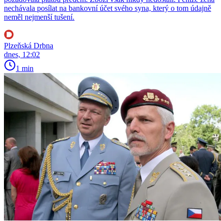
nechávala posílat na bankovní účet svého syna, který o tom údajně
neměl nejmenší tušení.
Plzeňská Drbna
dnes, 12:02
1 min