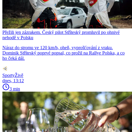
Přežili jen zázrakem. Český pilot Stříteský promluvil po ohnivé
nehodě v Polsku
Náraz do stromu ve 120 km/h, oheň, vyprošťování z vraku.
Dominik Stříteský poprvé popsal, co prožil na Rallye Polska, a co
ho čeká dál.
SportyŽivě
dnes, 13:12
3 min