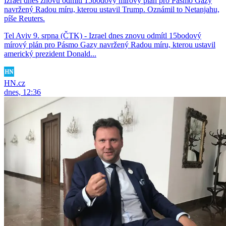
Izrael dnes znovu odmítl 15bodový mírový plán pro Pásmo Gazy
navržený Radou míru, kterou ustavil Trump. Oznámil to Netanjahu,
píše Reuters.
Tel Aviv 9. srpna (ČTK) - Izrael dnes znovu odmítl 15bodový
mírový plán pro Pásmo Gazy navržený Radou míru, kterou ustavil
americký prezident Donald...
HN.cz
dnes, 12:36