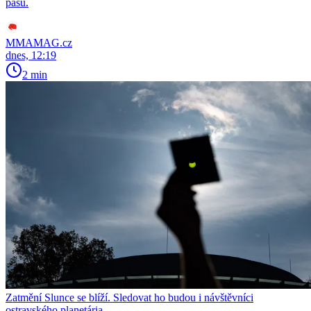
pásu.
MMAMAG.cz
dnes, 12:19
2 min
Zatmění Slunce se blíží. Sledovat ho budou i návštěvníci
ostravského planetária