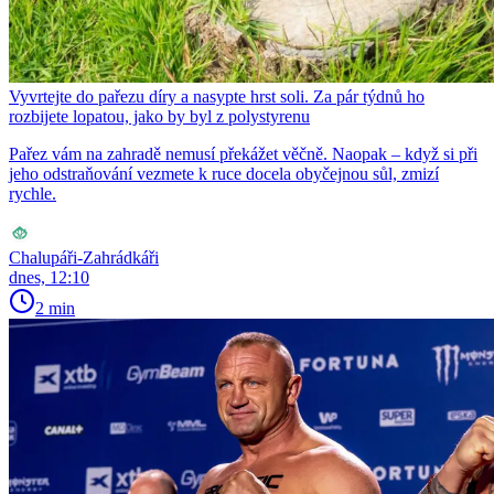
Vyvrtejte do pařezu díry a nasypte hrst soli. Za pár týdnů ho
rozbijete lopatou, jako by byl z polystyrenu
Pařez vám na zahradě nemusí překážet věčně. Naopak – když si při
jeho odstraňování vezmete k ruce docela obyčejnou sůl, zmizí
rychle.
Chalupáři-Zahrádkáři
dnes, 12:10
2 min