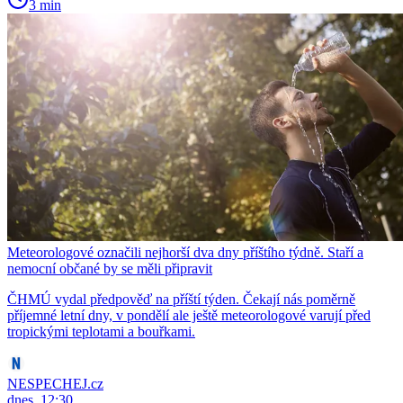
3 min
Meteorologové označili nejhorší dva dny příštího týdně. Staří a
nemocní občané by se měli připravit
ČHMÚ vydal předpověď na příští týden. Čekají nás poměrně
příjemné letní dny, v pondělí ale ještě meteorologové varují před
tropickými teplotami a bouřkami.
NESPECHEJ.cz
dnes, 12:30