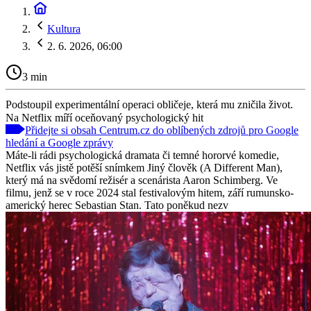
Kultura
2. 6. 2026, 06:00
3 min
Podstoupil experimentální operaci obličeje, která mu zničila život.
Na Netflix míří oceňovaný psychologický hit
Přidejte si obsah Centrum.cz do oblíbených zdrojů pro Google
hledání a Google zprávy
Máte-li rádi psychologická dramata či temné hororvé komedie,
Netflix vás jistě potěší snímkem Jiný člověk (A Different Man),
který má na svědomí režisér a scenárista Aaron Schimberg. Ve
filmu, jenž se v roce 2024 stal festivalovým hitem, září rumunsko-
americký herec Sebastian Stan. Tato poněkud nezv