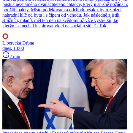
pustila neznámého dvanáctiletého chlapce, který ji slušně požádal o
použití toalety. Místo poděkování a odchodu však z bytu zmizel
náhradní klíč od bytu i s čipem od vchodu. Jak následně zjistili
strážníci, mladík měl ten den na svědomí už více výstřelků, ke
kterým se nechal inspirovat videi na sociální síti TikTok.
Liberecká Drbna
dnes, 13:00
2 min