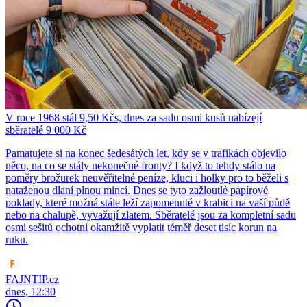
V roce 1968 stál 9,50 Kčs, dnes za sadu osmi kusů nabízejí
sběratelé 9 000 Kč
Pamatujete si na konec šedesátých let, kdy se v trafikách objevilo
něco, na co se stály nekonečné fronty? I když to tehdy stálo na
poměry brožurek neuvěřitelné peníze, kluci i holky pro to běželi s
nataženou dlaní plnou mincí. Dnes se tyto zažloutlé papírové
poklady, které možná stále leží zapomenuté v krabici na vaší půdě
nebo na chalupě, vyvažují zlatem. Sběratelé jsou za kompletní sadu
osmi sešitů ochotni okamžitě vyplatit téměř deset tisíc korun na
ruku.
FAJNTIP.cz
dnes, 12:30