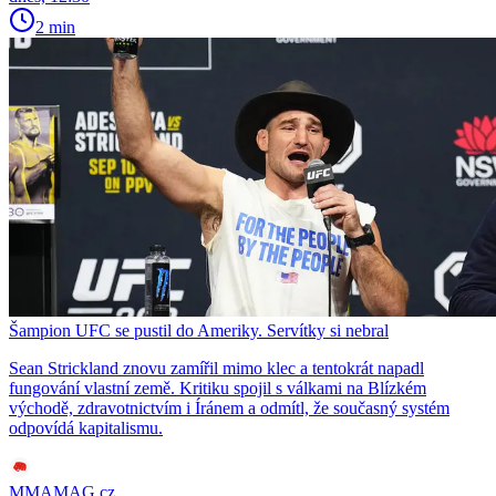
2 min
Šampion UFC se pustil do Ameriky. Servítky si nebral
Sean Strickland znovu zamířil mimo klec a tentokrát napadl
fungování vlastní země. Kritiku spojil s válkami na Blízkém
východě, zdravotnictvím i Íránem a odmítl, že současný systém
odpovídá kapitalismu.
MMAMAG.cz