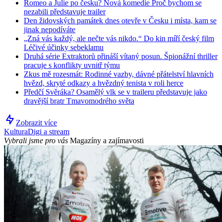
Romeo a Julie po česku? Nová komedie Proč bychom se
nezabili představuje trailer
Den židovských památek dnes otevře v Česku i místa, kam se
jinak nepodíváte
„Zná vás každý, ale nečte vás nikdo.“ Do kin míří český film
Léčivé účinky sebeklamu
Druhá série Extraktorů přináší vítaný posun. Špionážní thriller
pracuje s konflikty uvnitř týmu
Zkus mě rozesmát: Rodinné vazby, dávné přátelství hlavních
hvězd, skryté odkazy a hvězdný tenista v roli herce
Předčí Svěráka? Osamělý vlk se v traileru představuje jako
dravější bratr Tmavomodrého světa
Zobrazit více
Kultura
Digi a stream
Vybrali jsme pro vás
Magazíny a zajímavosti