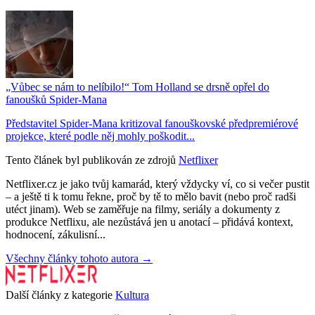
„Vůbec se nám to nelíbilo!“ Tom Holland se drsně opřel do
fanoušků Spider-Mana
Představitel Spider-Mana kritizoval fanouškovské předpremiérové
projekce, které podle něj mohly poškodit...
Tento článek byl publikován ze zdrojů
Netflixer
Netflixer.cz je jako tvůj kamarád, který vždycky ví, co si večer pustit
– a ještě ti k tomu řekne, proč by tě to mělo bavit (nebo proč radši
utéct jinam). Web se zaměřuje na filmy, seriály a dokumenty z
produkce Netflixu, ale nezůstává jen u anotací – přidává kontext,
hodnocení, zákulisní...
Všechny články tohoto autora →
Další články z kategorie
Kultura