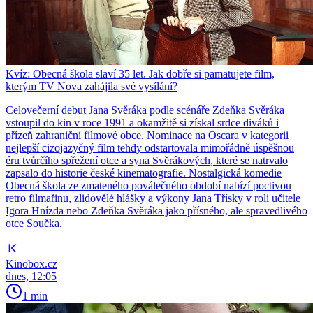
Kvíz: Obecná škola slaví 35 let. Jak dobře si pamatujete film,
kterým TV Nova zahájila své vysílání?
Celovečerní debut Jana Svěráka podle scénáře Zdeňka Svěráka
vstoupil do kin v roce 1991 a okamžitě si získal srdce diváků i
přízeň zahraniční filmové obce. Nominace na Oscara v kategorii
nejlepší cizojazyčný film tehdy odstartovala mimořádně úspěšnou
éru tvůrčího spřežení otce a syna Svěrákových, které se natrvalo
zapsalo do historie české kinematografie. Nostalgická komedie
Obecná škola ze zmateného poválečného období nabízí poctivou
retro filmařinu, zlidovělé hlášky a výkony Jana Třísky v roli učitele
Igora Hnízda nebo Zdeňka Svěráka jako přísného, ale spravedlivého
otce Součka.
Kinobox.cz
dnes, 12:05
1 min