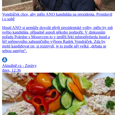
Vondráček chce, aby mělo ANO kandidáta na prezidenta. Promluvil
i o sobě
Hnutí ANO si nemůže dovolit přejít prezidentské volby, mělo by mít
svého kandidáta, případně aspoň někoho podpořit. V diskusním
pořadu Poledne s Moravcem to v neděli řekl místopředseda hnutí a
šéf sněmovního zahraničního výboru Radek Vondráček. Zda by
mohl kandidovat on, si rozmyslí, je to podle něj velká „debata se
sebou samým“.
Aktuálně.cz - Zprávy
dnes, 12:36