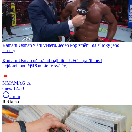
Kamaru Usman vládl velteru. Jeden kop změnil další roky jeho
kariéry
Kamaru Usman pětkrát obhájil titul UFC a patřil mezi
nejdominantnější šampiony své éry.
MMAMAG.cz
dnes, 12:30
2 min
Reklama