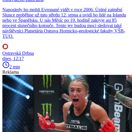
Naposledy ho mohli Evropané vidět v roce 2006. Úplné zatmění
Slunce proběhne už tuto středu 12. srpna a uvidí ho lidé na Islandu
nebo ve Španělsku. U nás Měsíc po 19. hodině zakryje asi 85
procent slunečního kotouče. Tento jev budou moci sledovat také
návštěvníci Planetária Ostrava Hornicko-geologické fakulty VŠB-
TUO.
Ostravská Drbna
dnes, 12:17
2 min
Reklama