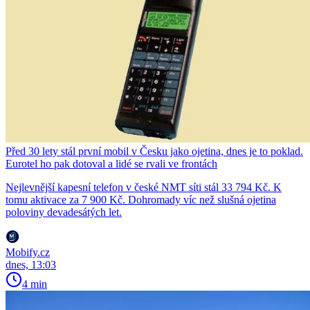
Před 30 lety stál první mobil v Česku jako ojetina, dnes je to poklad.
Eurotel ho pak dotoval a lidé se rvali ve frontách
Nejlevnější kapesní telefon v české NMT síti stál 33 794 Kč. K
tomu aktivace za 7 900 Kč. Dohromady víc než slušná ojetina
poloviny devadesátých let.
Mobify.cz
dnes, 13:03
4 min