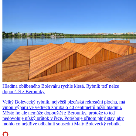
Hladina oblíbeného Boleváku rychle klesá. Rybník teď nelze
dopouštět z Berounky
Velký Bolevecký rybník, největší plzeňská rekreační plocha, má
vinou výparu ve vedrech zhruba o 40 centimetrů nižší hladinu.
Město ho ale nemůže dopouštět z Berounky, protože to teď
nedovoluje nízký průtok v řece. Potřebuje přitom plný stav, aby
mohlo co nejdříve odbahnit sousední Malý Bolevecký rybník.