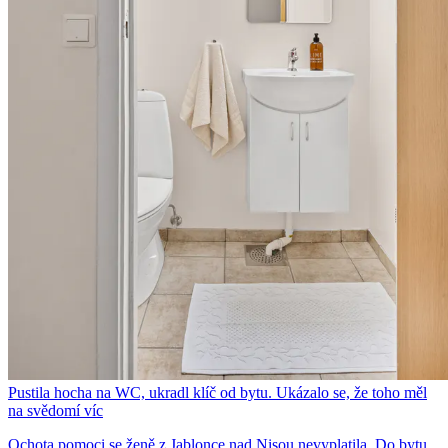
Pustila hocha na WC, ukradl klíč od bytu. Ukázalo se, že toho měl
na svědomí víc
Ochota pomoci se ženě z Jablonce nad Nisou nevyplatila. Do bytu