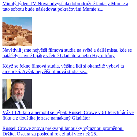
Minulý týden TV Nova odvysílala dobrodružné fantasy Mumie a
tuto sobotu bude následovat pokračování Mumie z...
Navštívili jsme největší filmová studia na světě a další místa, kde se
natáčely slavné bijáky včetně Gladiátora nebo Hry o trůny
Když se řekne filmová studia, většina lidí si okamžitě vybaví ta
americká. Avšak největší filmová studia se...
Vážil 126 kilo a nemohl se hýbat: Russell Crowe v 61 letech řádí ve
fitku a z tlouštíka je zase namakaný Gladiátor
Russell Crowe znovu překvapil fanoušky výraznou proměnou.
Držitel Oscara za poslední rok zhubl více než 25...