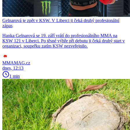
Gelnarová je zpět v KSW. V Liberci ji čeká druhý profesionální
zápas
Hanka Gelnarová se 19. září vrátí do profesionálního MMA na
KSW 121 v Liberci. Po těsné výhře při debutu ji čeká druhý start v
organizaci, soupeřku zatím KSW nezveřejnilo.
MMAMAG.cz
dnes, 12:13
1 min