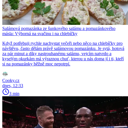
Salámová pomazánka ze šunkového salámu a pomazánkového
másla: Výborná na svačinu i na chlebíčky
Když potřebuji rychle nachystat večeři nebo něco na chlebíčky pro
návštěvu, často dělám právě salámovou pomazánku. Je sytá, hotová
za pár minut a díky nastrouhanému salámu, vejcím natvrdo a
kyselým okurkám má výraznou chuť, kterou u nás doma jí i ti, kteří
si na pomazánky běžně moc nepotrpí.
Cooky.cz
dnes, 12:33
3 min