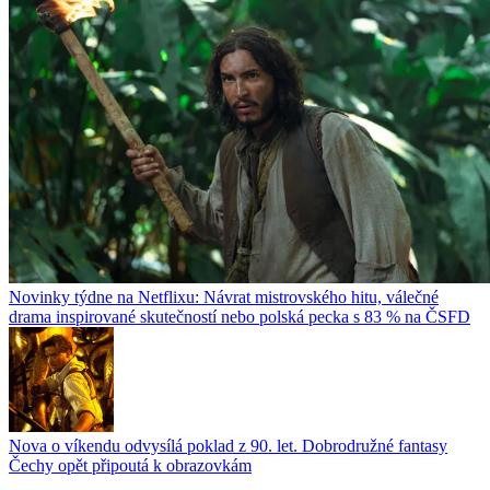
Novinky týdne na Netflixu: Návrat mistrovského hitu, válečné
drama inspirované skutečností nebo polská pecka s 83 % na ČSFD
Nova o víkendu odvysílá poklad z 90. let. Dobrodružné fantasy
Čechy opět připoutá k obrazovkám