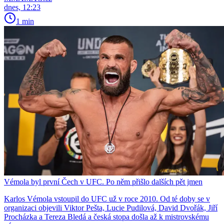
dnes, 12:23
1 min
Vémola byl první Čech v UFC. Po něm přišlo dalších pět jmen
Karlos Vémola vstoupil do UFC už v roce 2010. Od té doby se v
organizaci objevili Viktor Pešta, Lucie Pudilová, David Dvořák, Jiří
Procházka a Tereza Bledá a česká stopa došla až k mistrovskému