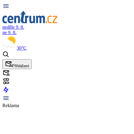
neděle 9. 8.
ne 9. 8.
30°C
Přihlášení
Reklama