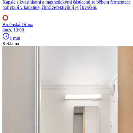
Kapsle s kvasinkami a magnetickými částicemi se během fermentace
pohybují v kapalině, čímž zefektivňují její kvašení.
Brněnská Drbna
dnes, 13:00
1 min
Reklama