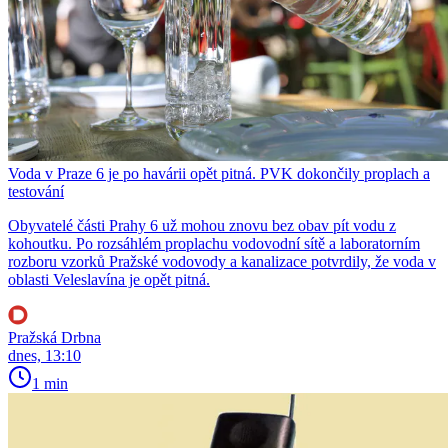
Voda v Praze 6 je po havárii opět pitná. PVK dokončily proplach a
testování
Obyvatelé části Prahy 6 už mohou znovu bez obav pít vodu z
kohoutku. Po rozsáhlém proplachu vodovodní sítě a laboratorním
rozboru vzorků Pražské vodovody a kanalizace potvrdily, že voda v
oblasti Veleslavína je opět pitná.
Pražská Drbna
dnes, 13:10
1 min