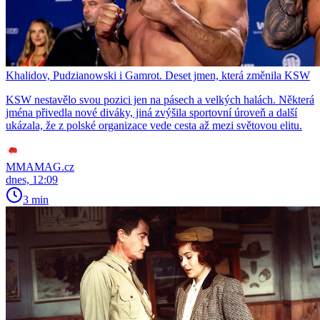
Khalidov, Pudzianowski i Gamrot. Deset jmen, která změnila KSW
KSW nestavělo svou pozici jen na pásech a velkých halách. Některá
jména přivedla nové diváky, jiná zvýšila sportovní úroveň a další
ukázala, že z polské organizace vede cesta až mezi světovou elitu.
MMAMAG.cz
dnes, 12:09
3 min