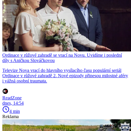
Ordinace v růžové zahradě se vrací na Novu. Uvidíme i poslední
díly s Aničkou Slováčkovou
Televize Nova vrací do hlavního vysílacího času populární seriál
Ordinace v růžové zahradě 2. Nové epizody přinesou milostné aféry
i vážná osobní traumata.
ReadZone
dnes, 14:54
4 min
Reklama