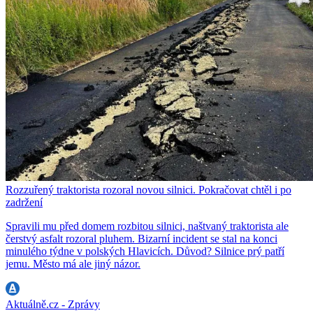
Rozzuřený traktorista rozoral novou silnici. Pokračovat chtěl i po
zadržení
Spravili mu před domem rozbitou silnici, naštvaný traktorista ale
čerstvý asfalt rozoral pluhem. Bizarní incident se stal na konci
minulého týdne v polských Hlavicích. Důvod? Silnice prý patří
jemu. Město má ale jiný názor.
Aktuálně.cz - Zprávy