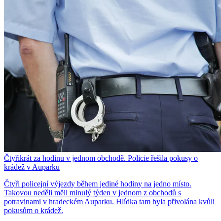
Čtyřikrát za hodinu v jednom obchodě. Policie řešila pokusy o
krádež v Auparku
Čtyři policejní výjezdy během jediné hodiny na jedno místo.
Takovou neděli měli minulý týden v jednom z obchodů s
potravinami v hradeckém Auparku. Hlídka tam byla přivolána kvůli
pokusům o krádež.