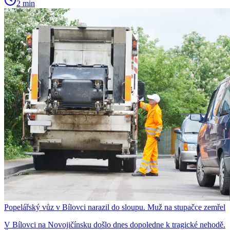
2 min
Popelářský vůz v Bílovci narazil do sloupu. Muž na stupačce zemřel
V Bílovci na Novojičínsku došlo dnes dopoledne k tragické nehodě.