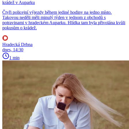
krádež v Auparku
Čtyři policejní výjezdy během jediné hodiny na jedno místo.
Takovou neděli měli minulý týden v jednom z obchodů s
potravinami v hradeckém Auparku. Hlídka tam byla přivolána kvůli
pokusům o krádež.
Hradecká Drbna
dnes, 14:30
1 min