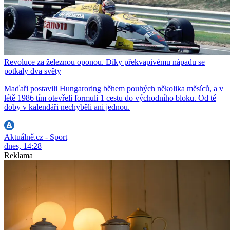
Revoluce za železnou oponou. Díky překvapivému nápadu se
potkaly dva světy
Maďaři postavili Hungaroring během pouhých několika měsíců, a v
létě 1986 tím otevřeli formuli 1 cestu do východního bloku. Od té
doby v kalendáři nechyběli ani jednou.
Aktuálně.cz - Sport
dnes, 14:28
Reklama