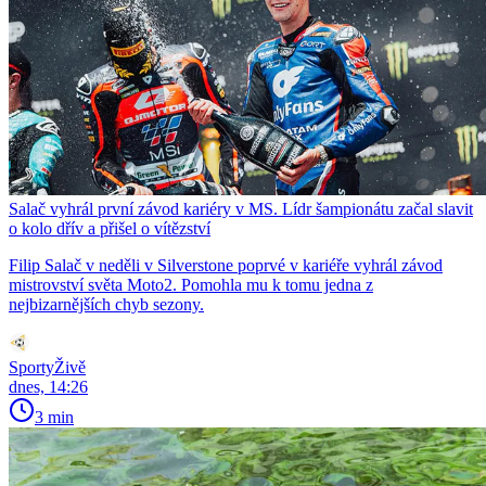
Salač vyhrál první závod kariéry v MS. Lídr šampionátu začal slavit
o kolo dřív a přišel o vítězství
Filip Salač v neděli v Silverstone poprvé v kariéře vyhrál závod
mistrovství světa Moto2. Pomohla mu k tomu jedna z
nejbizarnějších chyb sezony.
SportyŽivě
dnes, 14:26
3 min