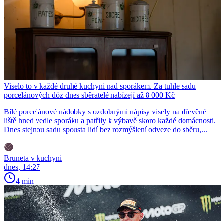
Viselo to v každé druhé kuchyni nad sporákem. Za tuhle sadu
porcelánových dóz dnes sběratelé nabízejí až 8 000 Kč
Bílé porcelánové nádobky s ozdobnými nápisy visely na dřevěné
liště hned vedle sporáku a patřily k výbavě skoro každé domácnosti.
Dnes stejnou sadu spousta lidí bez rozmýšlení odveze do sběru,...
Bruneta v kuchyni
dnes, 14:27
4 min