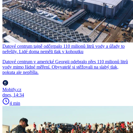
Datové centrum tajně odčerpalo 110 milionů litrů vody a úřady to
neřešily. Lidé doma neměli tlak v kohoutku
Datové centrum v americké Georgii odebralo přes 110 milionů litrů
vody mimo řádné měření. Obyvatelé si stěžovali na slabý tlak,
pokuta ale nepřišla.
Mobify.cz
dnes, 14:34
4 min