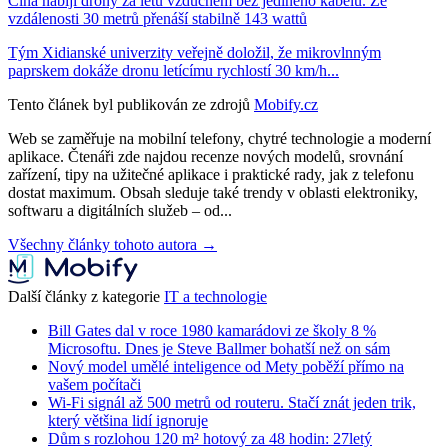
Čína nabíjí drony za letu vzduchem bez jediného kabelu. Ze
vzdálenosti 30 metrů přenáší stabilně 143 wattů
Tým Xidianské univerzity veřejně doložil, že mikrovlnným
paprskem dokáže dronu letícímu rychlostí 30 km/h...
Tento článek byl publikován ze zdrojů
Mobify.cz
Web se zaměřuje na mobilní telefony, chytré technologie a moderní
aplikace. Čtenáři zde najdou recenze nových modelů, srovnání
zařízení, tipy na užitečné aplikace i praktické rady, jak z telefonu
dostat maximum. Obsah sleduje také trendy v oblasti elektroniky,
softwaru a digitálních služeb – od...
Všechny články tohoto autora →
Další články z kategorie
IT a technologie
Bill Gates dal v roce 1980 kamarádovi ze školy 8 %
Microsoftu. Dnes je Steve Ballmer bohatší než on sám
Nový model umělé inteligence od Mety poběží přímo na
vašem počítači
Wi-Fi signál až 500 metrů od routeru. Stačí znát jeden trik,
který většina lidí ignoruje
Dům s rozlohou 120 m² hotový za 48 hodin: 27letý