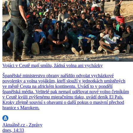
Vojáci v Ceutě mají smůlu, žádná volna ani vycházky
Španělské ministerstvo obrany nařídilo odvolat vycházkové
povolenky a volna vojákům, kteří slouží v jednotkách umístěných
ve městě Ceuta na africkém kontinentu. Uvádí to v pondělí
španělská média. Velitelé pak nemají udělovat nové volno četníkům
v Ceutě kvůli zvýšenému migračnímu tlaku, uvádí deník El País.
Kroky zřejmě souvisí s obavami o další pokus o masivní přechod
hranice s Marokem.
Aktuálně.cz - Zprávy
dnes, 14:33