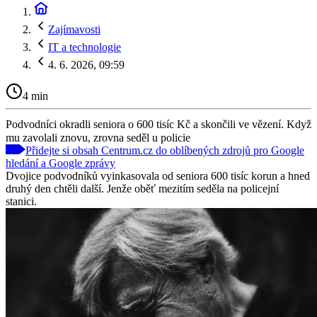
Zajímavosti
IT a technologie
4. 6. 2026, 09:59
4 min
Podvodníci okradli seniora o 600 tisíc Kč a skončili ve vězení. Když
mu zavolali znovu, zrovna seděl u policie
Přidejte si obsah Centrum.cz do oblíbených zdrojů pro Google
hledání a Google zprávy
Dvojice podvodníků vyinkasovala od seniora 600 tisíc korun a hned
druhý den chtěli další. Jenže oběť mezitím seděla na policejní
stanici.