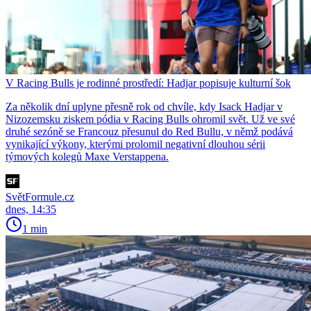
V Racing Bulls je rodinné prostředí: Hadjar popisuje kulturní šok
Za několik dní uplyne přesně rok od chvíle, kdy Isack Hadjar v
Nizozemsku ziskem pódia v Racing Bulls ohromil svět. Už ve své
druhé sezóně se Francouz přesunul do Red Bullu, v němž podává
vynikající výkony, kterými prolomil negativní dlouhou sérii
týmových kolegů Maxe Verstappena.
SvětFormule.cz
dnes, 14:35
1 min