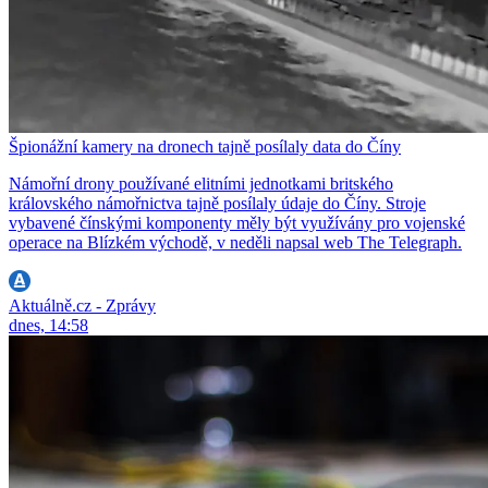
Špionážní kamery na dronech tajně posílaly data do Číny
Námořní drony používané elitními jednotkami britského
královského námořnictva tajně posílaly údaje do Číny. Stroje
vybavené čínskými komponenty měly být využívány pro vojenské
operace na Blízkém východě, v neděli napsal web The Telegraph.
Aktuálně.cz - Zprávy
dnes, 14:58