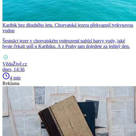
Karibik bez dlouhého letu. Chorvatská jezera překvapují tyrkysovou
vodou
Šestnáct jezer v chorvatském vnitrozemí nabízí barvy vody, jaké
byste čekali spíš u Karibiku. A z Prahy tam dojedete za jediný den.
VědaŽivě.cz
dnes, 14:36
4 min
Reklama