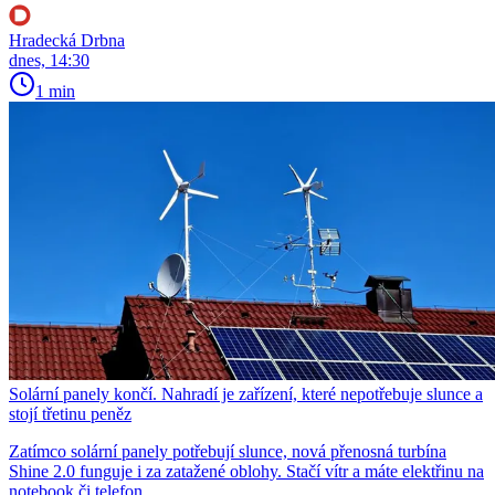
Hradecká Drbna
dnes, 14:30
1 min
Solární panely končí. Nahradí je zařízení, které nepotřebuje slunce a
stojí třetinu peněz
Zatímco solární panely potřebují slunce, nová přenosná turbína
Shine 2.0 funguje i za zatažené oblohy. Stačí vítr a máte elektřinu na
notebook či telefon.