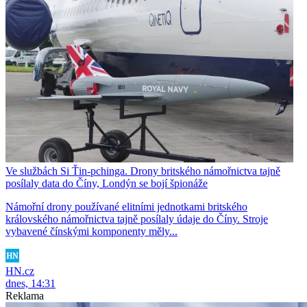
Ve službách Si Ťin-pchinga. Drony britského námořnictva tajně
posílaly data do Číny, Londýn se bojí špionáže
Námořní drony používané elitními jednotkami britského
královského námořnictva tajně posílaly údaje do Číny. Stroje
vybavené čínskými komponenty měly...
HN.cz
dnes, 14:31
Reklama