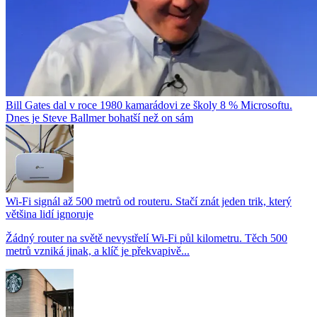
Bill Gates dal v roce 1980 kamarádovi ze školy 8 % Microsoftu.
Dnes je Steve Ballmer bohatší než on sám
Wi-Fi signál až 500 metrů od routeru. Stačí znát jeden trik, který
většina lidí ignoruje
Žádný router na světě nevystřelí Wi-Fi půl kilometru. Těch 500
metrů vzniká jinak, a klíč je překvapivě...