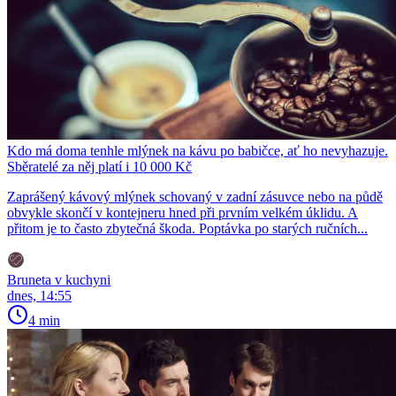
Kdo má doma tenhle mlýnek na kávu po babičce, ať ho nevyhazuje.
Sběratelé za něj platí i 10 000 Kč
Zaprášený kávový mlýnek schovaný v zadní zásuvce nebo na půdě
obvykle skončí v kontejneru hned při prvním velkém úklidu. A
přitom je to často zbytečná škoda. Poptávka po starých ručních...
Bruneta v kuchyni
dnes, 14:55
4 min