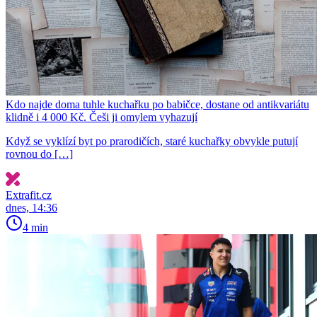
Kdo najde doma tuhle kuchařku po babičce, dostane od antikvariátu
klidně i 4 000 Kč. Češi ji omylem vyhazují
Když se vyklízí byt po prarodičích, staré kuchařky obvykle putují
rovnou do […]
Extrafit.cz
dnes, 14:36
4 min