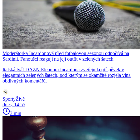
Moderátorka Incardonová před fotbalovou sezonou odpočívá na
Sardinii. Fanoušci reagují na její outfit v zelených šatech
Italská tvář DAZN Eleonora Incardona zveřejnila příspěvek v
elegantních zelených šatech, pod kterým se okamžitě rozjela vlna
obdivných komentářů.
SportyŽivě
dnes, 14:55
3 min