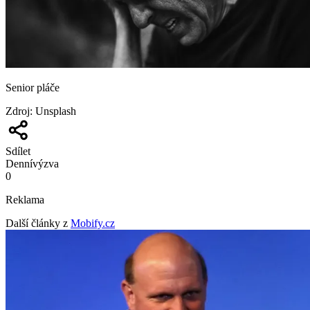
Senior pláče
Zdroj
:
Unsplash
Sdílet
Denní
výzva
0
Reklama
Další články z
Mobify.cz