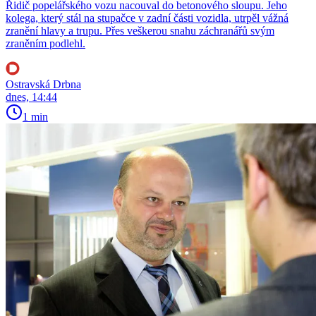
Řidič popelářského vozu nacouval do betonového sloupu. Jeho
kolega, který stál na stupačce v zadní části vozidla, utrpěl vážná
zranění hlavy a trupu. Přes veškerou snahu záchranářů svým
zraněním podlehl.
Ostravská Drbna
dnes, 14:44
1 min