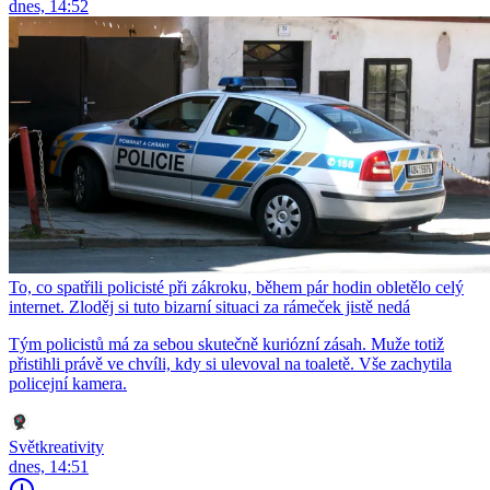
dnes, 14:52
To, co spatřili policisté při zákroku, během pár hodin obletělo celý
internet. Zloděj si tuto bizarní situaci za rámeček jistě nedá
Tým policistů má za sebou skutečně kuriózní zásah. Muže totiž
přistihli právě ve chvíli, kdy si ulevoval na toaletě. Vše zachytila
policejní kamera.
Světkreativity
dnes, 14:51