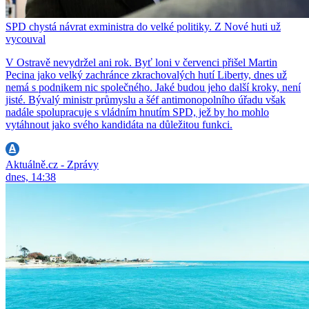
SPD chystá návrat exministra do velké politiky. Z Nové huti už
vycouval
V Ostravě nevydržel ani rok. Byť loni v červenci přišel Martin
Pecina jako velký zachránce zkrachovalých hutí Liberty, dnes už
nemá s podnikem nic společného. Jaké budou jeho další kroky, není
jisté. Bývalý ministr průmyslu a šéf antimonopolního úřadu však
nadále spolupracuje s vládním hnutím SPD, jež by ho mohlo
vytáhnout jako svého kandidáta na důležitou funkci.
Aktuálně.cz - Zprávy
dnes, 14:38