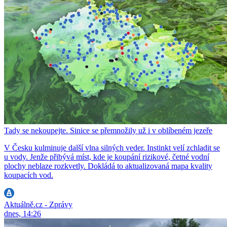
Tady se nekoupejte. Sinice se přemnožily už i v oblíbeném jezeře
V Česku kulminuje další vlna silných veder. Instinkt velí zchladit se
u vody. Jenže přibývá míst, kde je koupání rizikové, četné vodní
plochy neblaze rozkvetly. Dokládá to aktualizovaná mapa kvality
koupacích vod.
Aktuálně.cz - Zprávy
dnes, 14:26