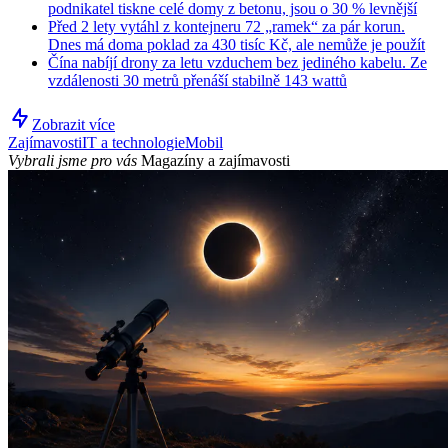
podnikatel tiskne celé domy z betonu, jsou o 30 % levnější
Před 2 lety vytáhl z kontejneru 72 „ramek“ za pár korun.
Dnes má doma poklad za 430 tisíc Kč, ale nemůže je použít
Čína nabíjí drony za letu vzduchem bez jediného kabelu. Ze
vzdálenosti 30 metrů přenáší stabilně 143 wattů
Zobrazit více
Zajímavosti
IT a technologie
Mobil
Vybrali jsme pro vás
Magazíny a zajímavosti