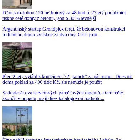
Dům s rozlohou 120 m² hotový za 48 hodin: 27letý podnikatel
tiskne celé domy z betonu, jsou o 30 % levnější
Argentinský startup Grondplek tvrdí, že betonovou konstrukci
rodinného domu vytiskne za dva dny. Čísla jsou...
Před 2 lety vytáhl z kontejneru 72 „ramek“ za pár korun. Dnes má
doma poklad za 430 tisíc Kč, ale nemůže je použít
Sedmdesát dva serverových paměťových modulů, které měly
skončit v odpadu, mají dnes katalogovou hodnotu...