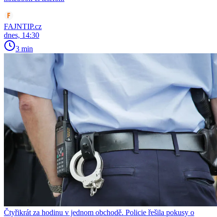
FAJNTIP.cz
dnes, 14:30
3 min
Čtyřikrát za hodinu v jednom obchodě. Policie řešila pokusy o