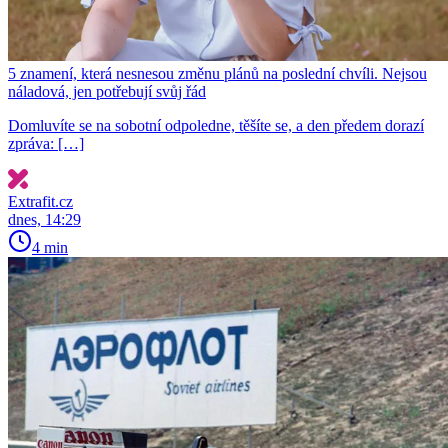
5 znamení, která nesnesou změnu plánů na poslední chvíli. Nejsou
náladová, jen potřebují svůj řád
Domluvíte se na sobotní odpoledne, těšíte se, a den předem dorazí
zpráva: […]
Extrafit.cz
dnes, 14:29
4 min