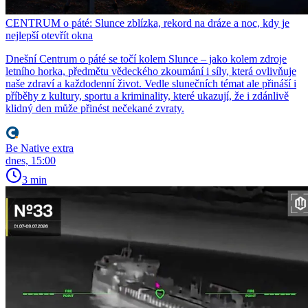
CENTRUM o páté: Slunce zblízka, rekord na dráze a noc, kdy je
nejlepší otevřít okna
Dnešní Centrum o páté se točí kolem Slunce – jako kolem zdroje
letního horka, předmětu vědeckého zkoumání i síly, která ovlivňuje
naše zdraví a každodenní život. Vedle slunečních témat ale přináší i
příběhy z kultury, sportu a kriminality, které ukazují, že i zdánlivě
klidný den může přinést nečekané zvraty.
Be Native extra
dnes, 15:00
3 min