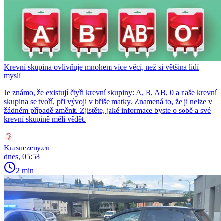
Krevní skupina ovlivňuje mnohem více věcí, než si většina lidí
myslí
Je známo, že existují čtyři krevní skupiny: A, B, AB, 0 a naše krevní
skupina se tvoří, při vývoji v břiše matky. Znamená to, že ji nelze v
žádném případě změnit. Zjistěte, jaké informace byste o sobě a své
krevní skupině měli vědět.
Krasnezeny.eu
dnes, 05:58
2 min