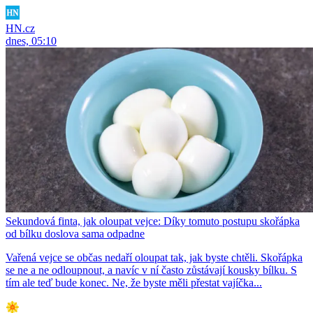
HN.cz
dnes, 05:10
Sekundová finta, jak oloupat vejce: Díky tomuto postupu skořápka
od bílku doslova sama odpadne
Vařená vejce se občas nedaří oloupat tak, jak byste chtěli. Skořápka
se ne a ne odloupnout, a navíc v ní často zůstávají kousky bílku. S
tím ale teď bude konec. Ne, že byste měli přestat vajíčka...