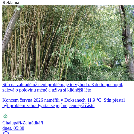
Reklama
Stín na zahradě už není problém, je to výhoda. Kdo to pochopil,
zalévá o polovinu méně a užívá si klidnější léto
Koncem června 2026 naměřili v Doksanech 41,9 °C. Stín přestal
být problém zahrady, stal se její nejcennější částí.
Chalupáři-Zahrádkáři
dnes, 05:38