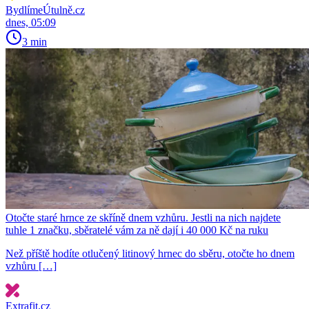
BydlímeÚtulně.cz
dnes, 05:09
3 min
Otočte staré hrnce ze skříně dnem vzhůru. Jestli na nich najdete
tuhle 1 značku, sběratelé vám za ně dají i 40 000 Kč na ruku
Než příště hodíte otlučený litinový hrnec do sběru, otočte ho dnem
vzhůru […]
Extrafit.cz