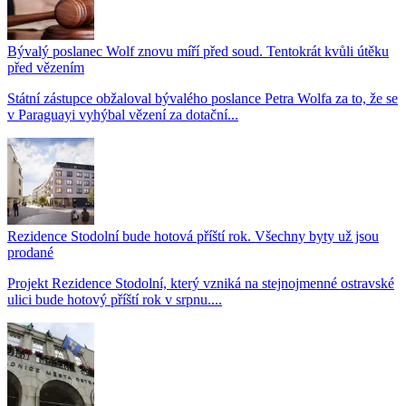
Bývalý poslanec Wolf znovu míří před soud. Tentokrát kvůli útěku
před vězením
Státní zástupce obžaloval bývalého poslance Petra Wolfa za to, že se
v Paraguayi vyhýbal vězení za dotační...
Rezidence Stodolní bude hotová příští rok. Všechny byty už jsou
prodané
Projekt Rezidence Stodolní, který vzniká na stejnojmenné ostravské
ulici bude hotový příští rok v srpnu....