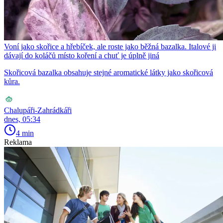
Voní jako skořice a hřebíček, ale roste jako běžná bazalka. Italové ji
dávají do koláčů místo koření a chuť je úplně jiná
Skořicová bazalka obsahuje stejné aromatické látky jako skořicová
kůra.
Chalupáři-Zahrádkáři
dnes, 05:34
4 min
Reklama