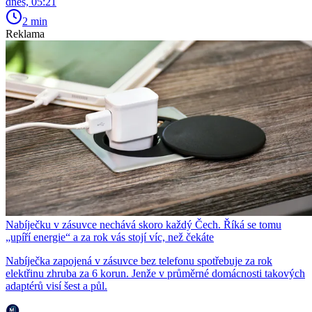
dnes, 05:21
2 min
Reklama
Nabíječku v zásuvce nechává skoro každý Čech. Říká se tomu
„upíří energie“ a za rok vás stojí víc, než čekáte
Nabíječka zapojená v zásuvce bez telefonu spotřebuje za rok
elektřinu zhruba za 6 korun. Jenže v průměrné domácnosti takových
adaptérů visí šest a půl.