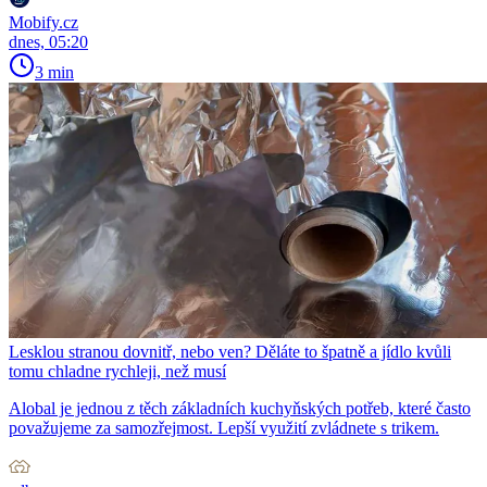
Mobify.cz
dnes, 05:20
3 min
Lesklou stranou dovnitř, nebo ven? Děláte to špatně a jídlo kvůli
tomu chladne rychleji, než musí
Alobal je jednou z těch základních kuchyňských potřeb, které často
považujeme za samozřejmost. Lepší využití zvládnete s trikem.