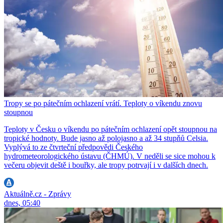
Tropy se po pátečním ochlazení vrátí. Teploty o víkendu znovu
stoupnou
Teploty v Česku o víkendu po pátečním ochlazení opět stoupnou na
tropické hodnoty. Bude jasno až polojasno a až 34 stupňů Celsia.
Vyplývá to ze čtvrteční předpovědi Českého
hydrometeorologického ústavu (ČHMÚ). V neděli se sice mohou k
večeru objevit deště i bouřky, ale tropy potrvají i v dalších dnech.
Aktuálně.cz - Zprávy
dnes, 05:40