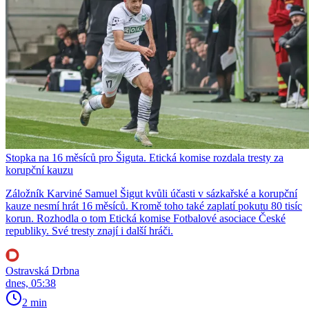
Stopka na 16 měsíců pro Šiguta. Etická komise rozdala tresty za
korupční kauzu
Záložník Karviné Samuel Šigut kvůli účasti v sázkařské a korupční
kauze nesmí hrát 16 měsíců. Kromě toho také zaplatí pokutu 80 tisíc
korun. Rozhodla o tom Etická komise Fotbalové asociace České
republiky. Své tresty znají i další hráči.
Ostravská Drbna
dnes, 05:38
2 min