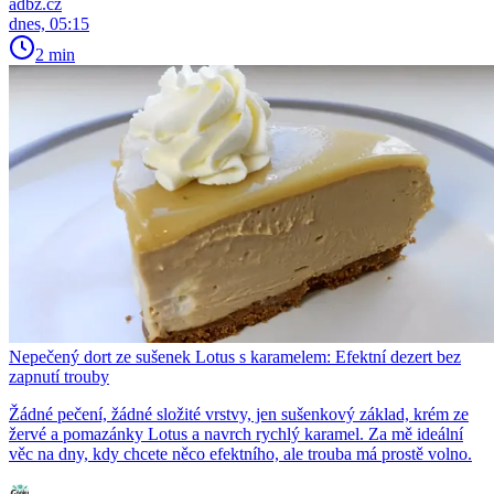
adbz.cz
dnes, 05:15
2 min
Nepečený dort ze sušenek Lotus s karamelem: Efektní dezert bez
zapnutí trouby
Žádné pečení, žádné složité vrstvy, jen sušenkový základ, krém ze
žervé a pomazánky Lotus a navrch rychlý karamel. Za mě ideální
věc na dny, kdy chcete něco efektního, ale trouba má prostě volno.