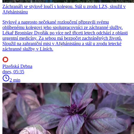
Záchranáři se stylově loučí s kolegou. Stál u zrodu LZS, sloužil v
Afghánistánu
Stylové a naprosto nečekané rozloučení připravili svému
oblíbenému kolegovi jeho spolupracovníci ze záchranné služby.
Lékař Bronislav Dvořák po více než třiceti letech odchází z oblasti
urgentní medicíny. Za sebou má bezpočet zachráněných životů.
Sloužil na zahraniční misi v Afghánistánu a stál u zrodu letecké
záchranné služby v Líních.
Plzeňská Drbna
dnes, 05:35
2 min