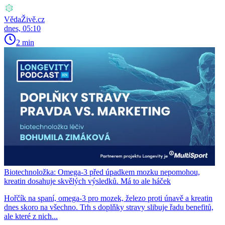
VědaŽivě.cz
dnes, 05:10
2 min
Biotechnoložka: Omega-3 před úpadkem mozku nepomohou,
kreatin dosahuje skvělých výsledků. Má to ale háček
Hořčík na spaní, omega-3 pro mozek, železo proti únavě a kreatin
dnes skoro na všechno. Trh s doplňky stravy slibuje řadu benefitů,
ale které z nich...