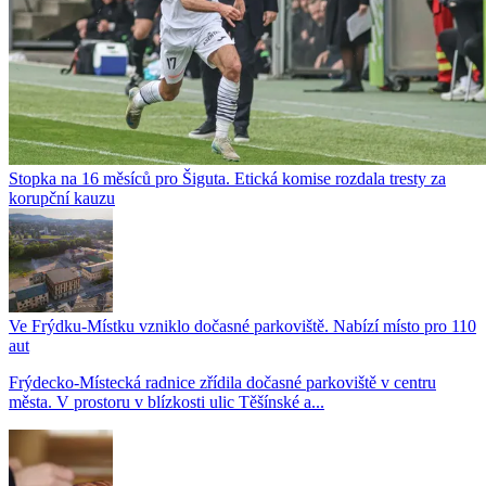
Stopka na 16 měsíců pro Šiguta. Etická komise rozdala tresty za
korupční kauzu
Ve Frýdku-Místku vzniklo dočasné parkoviště. Nabízí místo pro 110
aut
Frýdecko-Místecká radnice zřídila dočasné parkoviště v centru
města. V prostoru v blízkosti ulic Těšínské a...