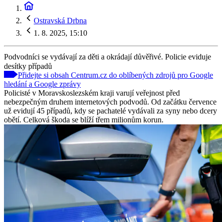
Ostravská Drbna
1. 8. 2025, 15:10
Podvodníci se vydávají za děti a okrádají důvěřivé. Policie eviduje
desítky případů
Přidejte si obsah Centrum.cz do oblíbených zdrojů pro Google
hledání a Google zprávy
Policisté v Moravskoslezském kraji varují veřejnost před
nebezpečným druhem internetových podvodů. Od začátku července
už evidují 45 případů, kdy se pachatelé vydávali za syny nebo dcery
obětí. Celková škoda se blíží třem milionům korun.