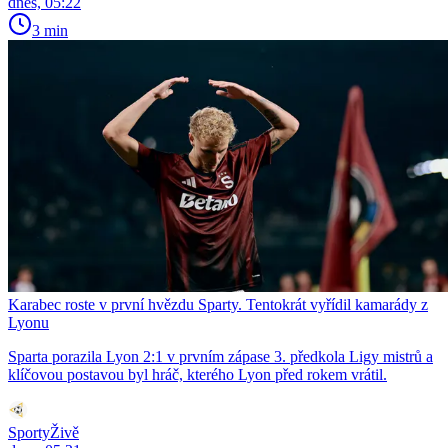
dnes, 05:22
3 min
Karabec roste v první hvězdu Sparty. Tentokrát vyřídil kamarády z
Lyonu
Sparta porazila Lyon 2:1 v prvním zápase 3. předkola Ligy mistrů a
klíčovou postavou byl hráč, kterého Lyon před rokem vrátil.
SportyŽivě