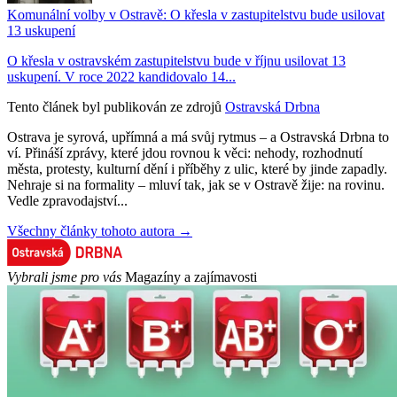
Komunální volby v Ostravě: O křesla v zastupitelstvu bude usilovat
13 uskupení
O křesla v ostravském zastupitelstvu bude v říjnu usilovat 13
uskupení. V roce 2022 kandidovalo 14...
Tento článek byl publikován ze zdrojů
Ostravská Drbna
Ostrava je syrová, upřímná a má svůj rytmus – a Ostravská Drbna to
ví. Přináší zprávy, které jdou rovnou k věci: nehody, rozhodnutí
města, protesty, kulturní dění i příběhy z ulic, které by jinde zapadly.
Nehraje si na formality – mluví tak, jak se v Ostravě žije: na rovinu.
Vedle zpravodajství...
Všechny články tohoto autora →
Vybrali jsme pro vás
Magazíny a zajímavosti