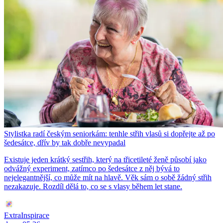
Stylistka radí českým seniorkám: tenhle střih vlasů si dopřejte až po
šedesátce, dřív by tak dobře nevypadal
Existuje jeden krátký sestřih, který na třicetileté ženě působí jako
odvážný experiment, zatímco po šedesátce z něj bývá to
nejelegantnější, co může mít na hlavě. Věk sám o sobě žádný střih
nezakazuje. Rozdíl dělá to, co se s vlasy během let stane.
ExtraInspirace