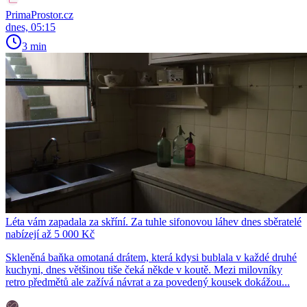
PrimaProstor.cz
dnes, 05:15
3 min
Léta vám zapadala za skříní. Za tuhle sifonovou láhev dnes sběratelé
nabízejí až 5 000 Kč
Skleněná baňka omotaná drátem, která kdysi bublala v každé druhé
kuchyni, dnes většinou tiše čeká někde v koutě. Mezi milovníky
retro předmětů ale zažívá návrat a za povedený kousek dokážou...