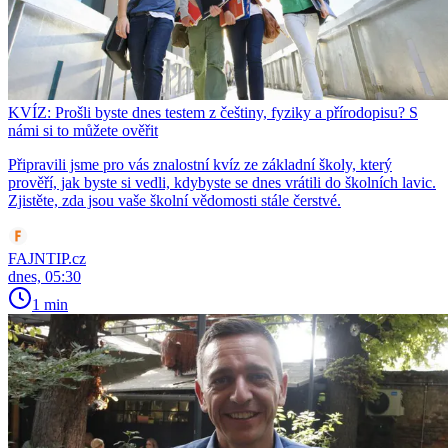
KVÍZ: Prošli byste dnes testem z češtiny, fyziky a přírodopisu? S
námi si to můžete ověřit
Připravili jsme pro vás znalostní kvíz ze základní školy, který
prověří, jak byste si vedli, kdybyste se dnes vrátili do školních lavic.
Zjistěte, zda jsou vaše školní vědomosti stále čerstvé.
FAJNTIP.cz
dnes, 05:30
1 min