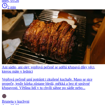
dnes, 05:26
2 min
Ani sádlo, ani olej: vepřová pečeně se udělá křupavá díky věci,
kterou máte v lednici
Vepřová pečeně umí potrápit i zkušené kuchaře. Maso se sice
propeče, jenže kůrka zůstane bledá, měkká a bez té správné
křupavosti. Většina lidí v tu chvíli sáhne po sádle nebo...
Bruneta v kuchyni