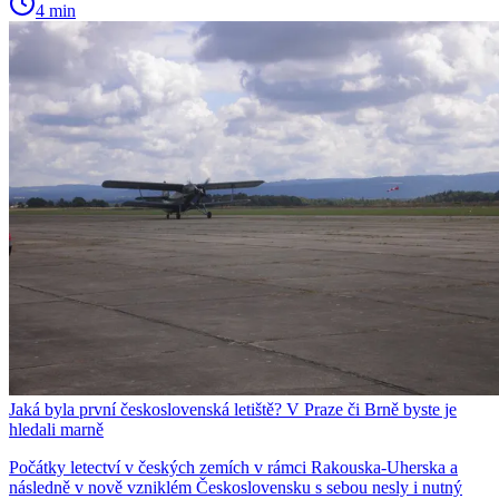
4 min
Jaká byla první československá letiště? V Praze či Brně byste je
hledali marně
Počátky letectví v českých zemích v rámci Rakouska-Uherska a
následně v nově vzniklém Československu s sebou nesly i nutný