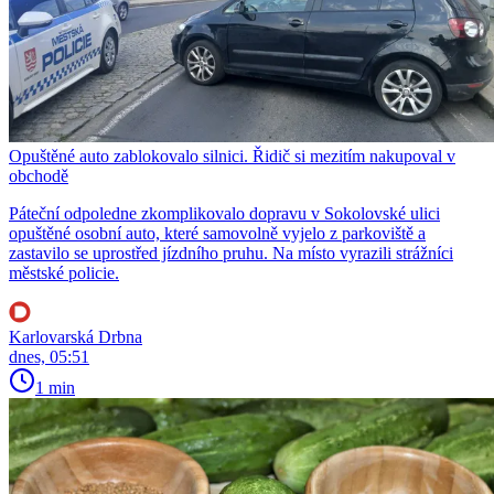
Opuštěné auto zablokovalo silnici. Řidič si mezitím nakupoval v
obchodě
Páteční odpoledne zkomplikovalo dopravu v Sokolovské ulici
opuštěné osobní auto, které samovolně vyjelo z parkoviště a
zastavilo se uprostřed jízdního pruhu. Na místo vyrazili strážníci
městské policie.
Karlovarská Drbna
dnes, 05:51
1 min