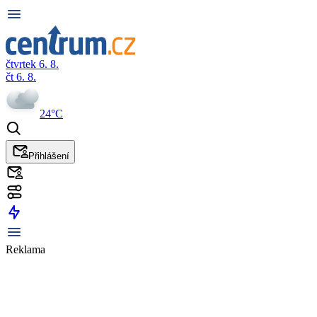
čtvrtek 6. 8.
čt 6. 8.
24°C
Přihlášení
Reklama