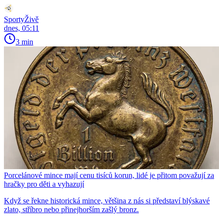
SportyŽivě
dnes, 05:11
3 min
Porcelánové mince mají cenu tisíců korun, lidé je přitom považují za
hračky pro děti a vyhazují
Když se řekne historická mince, většina z nás si představí blýskavé
zlato, stříbro nebo přinejhorším zašlý bronz.