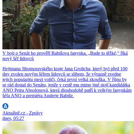
V boji o Senát ho prověří Babišova fanynka. „Bude to těžké,“ říká
nový šéf lidovců
Hejtmana Jihomoravského kraje Jana Grolicha, který byl před 100
dny zvolen novým šéfem lidovců se slibem, že výrazně zvedne
jejich popularitu mezi voliči, čeká první velká zkouška. V říjnu by
se rád dostal do Senátu, jenže v cestě mu mimo jiné stojí kandidátka
ANO Petra Absolonová, která dlouhodobě patří k velkým fanynkám
šéfa ANO a premiéra Andreje Babiše.
Aktuálně.cz - Zprávy
dnes, 05:27