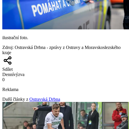
ilustrační foto.
Zdroj
:
Ostravská Drbna - zprávy z Ostravy a Moravskoslezského
kraje
Sdílet
Denní
výzva
0
Reklama
Další články z
Ostravská Drbna