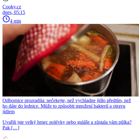
Cooky.cz
dnes, 05:15
4 min
Odbornice prozradila: nečekejte, než vychladne jídlo předtím, než
ho dáte do lednice. Může to způsobit množení bakterií a otravu
jídlem
Uvařili jste velký hrnec polévky nebo guláše a zůstala vám půlka?
Pak […]