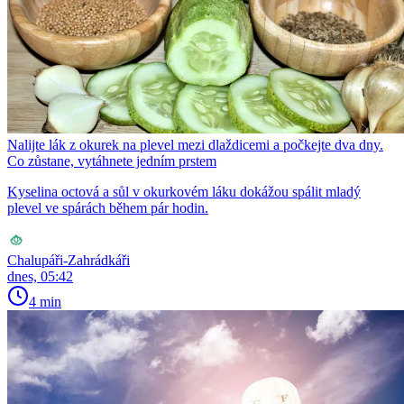
Nalijte lák z okurek na plevel mezi dlaždicemi a počkejte dva dny.
Co zůstane, vytáhnete jedním prstem
Kyselina octová a sůl v okurkovém láku dokážou spálit mladý
plevel ve spárách během pár hodin.
Chalupáři-Zahrádkáři
dnes, 05:42
4 min