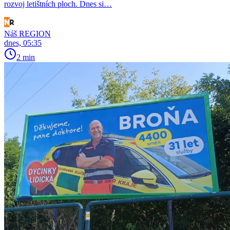
rozvoj letištních ploch. Dnes si…
Náš REGION
dnes, 05:35
2 min