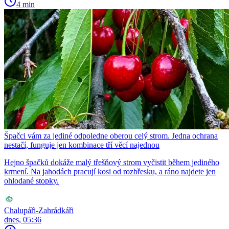
4 min
Špačci vám za jediné odpoledne oberou celý strom. Jedna ochrana
nestačí, funguje jen kombinace tří věcí najednou
Hejno špačků dokáže malý třešňový strom vyčistit během jediného
krmení. Na jahodách pracují kosi od rozbřesku, a ráno najdete jen
ohlodané stopky.
Chalupáři-Zahrádkáři
dnes, 05:36