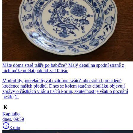
Máte doma staré talíře po babičce? Malý detail na spodní straně z
nich může udělat poklad za 10 tisíc
Modrobílý porcelán býval ozdobou svátečního stolu i prosklené
kredence našich předků. Dnes se kolem starého cibuláku objevují
zprávy o částkách v řádu tisíců korun, skutečnost je však o poznání
pestřejší.
Kapitalio
dnes, 09:59
3 min