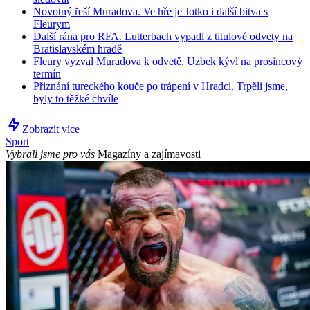
Novotný řeší Muradova. Ve hře je Jotko i další bitva s
Fleurym
Další rána pro RFA. Lutterbach vypadl z titulové odvety na
Bratislavském hradě
Fleury vyzval Muradova k odvetě. Uzbek kývl na prosincový
termín
Přiznání tureckého kouče po trápení v Hradci. Trpěli jsme,
byly to těžké chvíle
Zobrazit více
Sport
Vybrali jsme pro vás
Magazíny a zajímavosti