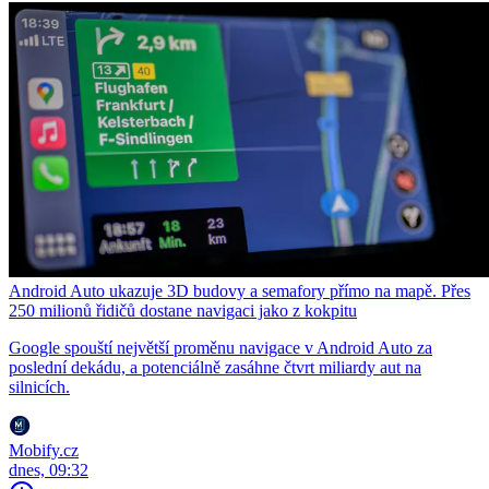
Android Auto ukazuje 3D budovy a semafory přímo na mapě. Přes
250 milionů řidičů dostane navigaci jako z kokpitu
Google spouští největší proměnu navigace v Android Auto za
poslední dekádu, a potenciálně zasáhne čtvrt miliardy aut na
silnicích.
Mobify.cz
dnes, 09:32