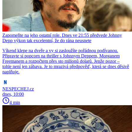
Zapomeňte na jeho ostatní role. Dnes ve 21:55 předvede Johnny
Depp výkon tak excelentní, že do rána neusnete
Víkend klepe na dveře a vy si zasloužíte pořádnou podívanou.
Připravte si popcorn na thriller s Johnnym Deppem, Morganem
Freemanem a rozpočtem přes sto milionů dolarů. Jenže pozor –
tohle není jen zábava. Je to mrazivá předpověď, která se dnes děsivě
naplňuje.
NESPECHEJ.cz
dnes, 10:00
4 min