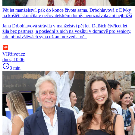
Pět let manželství, pak do konce života sama. Drbohlavová z Dívky
na koštěti skončila v pečovatelském domě, nepoznávala ani nejbližší
Jana Drbohlavová strávila v manželství pět let. Dalších čtyřicet let
žila bez partnera, a poslední z nich na vozíku v domově pro seniory,
kde při návštěvách syna už ani nezvedla oči.
VIPživot.cz
dnes, 10:06
3 min