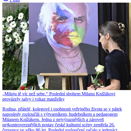
„Miluju tě víc než sebe.“ Poslední sbohem Milanu Knížákovi
provázely salvy i vzkaz manželky
Rodina, přátelé, kolegové i osobnosti veřejného života se v pátek
naposledy rozloučili s výtvarníkem, hudebníkem a pedagogem
Milanem Knížákem. Jedna z nejvýraznějších a zároveň
nejkontroverznějších postav české kulturní scény zemřela 26.
července ve věku 86 let. Poslední rozloučení začalo v jedenáct