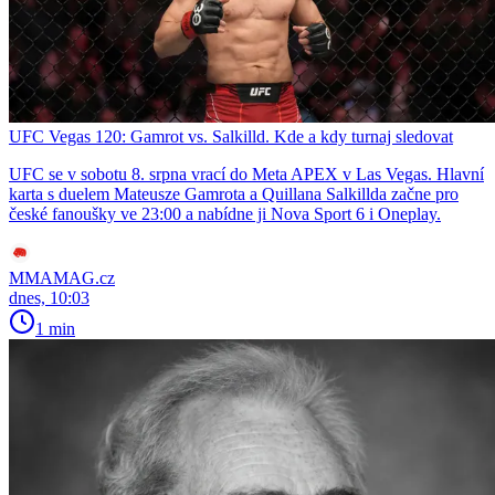
UFC Vegas 120: Gamrot vs. Salkilld. Kde a kdy turnaj sledovat
UFC se v sobotu 8. srpna vrací do Meta APEX v Las Vegas. Hlavní
karta s duelem Mateusze Gamrota a Quillana Salkillda začne pro
české fanoušky ve 23:00 a nabídne ji Nova Sport 6 i Oneplay.
MMAMAG.cz
dnes, 10:03
1 min