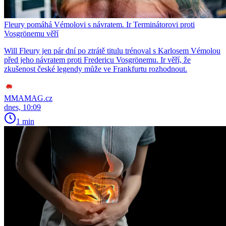
Fleury pomáhá Vémolovi s návratem. Ir Terminátorovi proti
Vosgrönemu věří
Will Fleury jen pár dní po ztrátě titulu trénoval s Karlosem Vémolou
před jeho návratem proti Fredericu Vosgrönemu. Ir věří, že
zkušenost české legendy může ve Frankfurtu rozhodnout.
MMAMAG.cz
dnes, 10:09
1 min