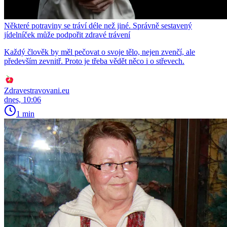
Některé potraviny se tráví déle než jiné. Správně sestavený
jídelníček může podpořit zdravé trávení
Každý člověk by měl pečovat o svoje tělo, nejen zvenčí, ale
především zevnitř. Proto je třeba vědět něco i o střevech.
Zdravestravovani.eu
dnes, 10:06
1 min