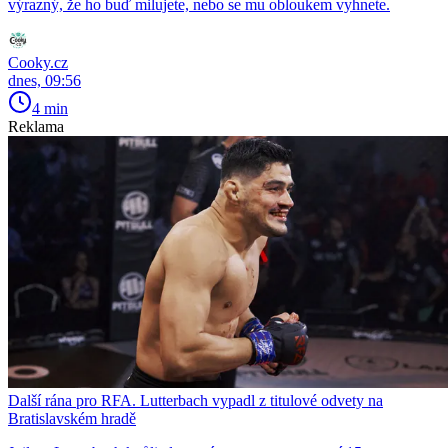
výrazný, že ho buď milujete, nebo se mu obloukem vyhnete.
Cooky.cz
dnes, 09:56
4 min
Reklama
Další rána pro RFA. Lutterbach vypadl z titulové odvety na
Bratislavském hradě