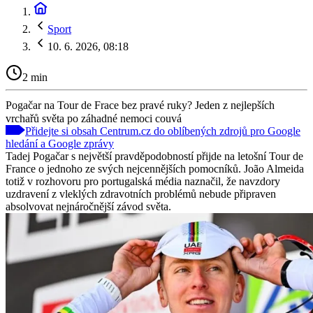
Sport
10. 6. 2026, 08:18
2 min
Pogačar na Tour de Frace bez pravé ruky? Jeden z nejlepších
vrchařů světa po záhadné nemoci couvá
Přidejte si obsah Centrum.cz do oblíbených zdrojů pro Google
hledání a Google zprávy
Tadej Pogačar s největší pravděpodobností přijde na letošní Tour de
France o jednoho ze svých nejcennějších pomocníků. João Almeida
totiž v rozhovoru pro portugalská média naznačil, že navzdory
uzdravení z vleklých zdravotních problémů nebude připraven
absolvovat nejnáročnější závod světa.