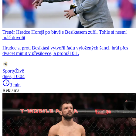
Trenér Hradce Horejš po bitvě s Besiktasem zuřil. Tohle si nesmí
hráč dovolit
Hradec si proti Besiktasi vytvořil řadu vyložených šancí, hrál přes
dvacet minut v přesilovce, a prohrál 0:1.
SportyŽivě
dnes, 10:04
3 min
Reklama