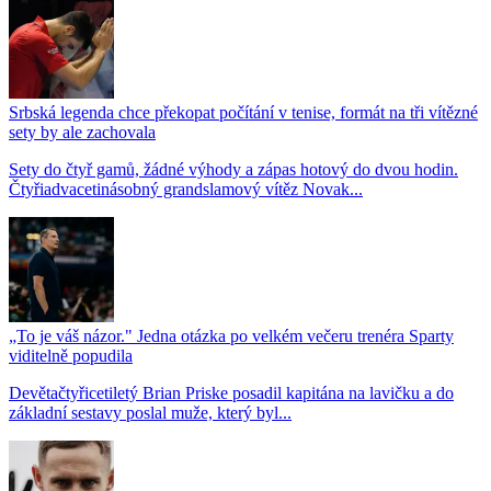
Srbská legenda chce překopat počítání v tenise, formát na tři vítězné
sety by ale zachovala
Sety do čtyř gamů, žádné výhody a zápas hotový do dvou hodin.
Čtyřiadvacetinásobný grandslamový vítěz Novak...
„To je váš názor." Jedna otázka po velkém večeru trenéra Sparty
viditelně popudila
Devětačtyřicetiletý Brian Priske posadil kapitána na lavičku a do
základní sestavy poslal muže, který byl...