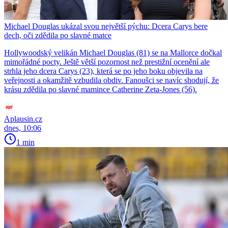
Michael Douglas ukázal svou největší pýchu: Dcera Carys bere
dech, oči zdědila po slavné matce
Hollywoodský velikán Michael Douglas (81) se na Mallorce dočkal
mimořádné pocty. Ještě větší pozornost než prestižní ocenění ale
strhla jeho dcera Carys (23), která se po jeho boku objevila na
veřejnosti a okamžitě vzbudila obdiv. Fanoušci se navíc shodují, že
krásu zdědila po slavné mamince Catherine Zeta-Jones (56).
Aplausin.cz
dnes, 10:06
1 min