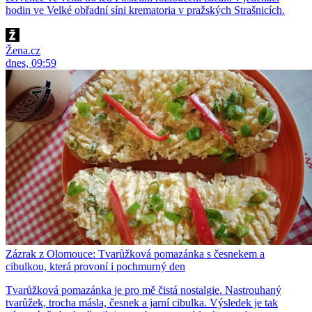
hodin ve Velké obřadní síni krematoria v pražských Strašnicích.
Žena.cz
dnes, 09:59
Zázrak z Olomouce: Tvarůžková pomazánka s česnekem a
cibulkou, která provoní i pochmurný den
Tvarůžková pomazánka je pro mě čistá nostalgie. Nastrouhaný
tvarůžek, trocha másla, česnek a jarní cibulka. Výsledek je tak