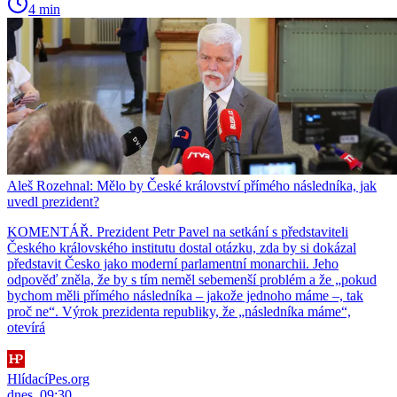
4 min
Aleš Rozehnal: Mělo by České království přímého následníka, jak
uvedl prezident?
KOMENTÁŘ. Prezident Petr Pavel na setkání s představiteli
Českého královského institutu dostal otázku, zda by si dokázal
představit Česko jako moderní parlamentní monarchii. Jeho
odpověď zněla, že by s tím neměl sebemenší problém a že „pokud
bychom měli přímého následníka – jakože jednoho máme –, tak
proč ne“. Výrok prezidenta republiky, že „následníka máme“,
otevírá
HlídacíPes.org
dnes, 09:30