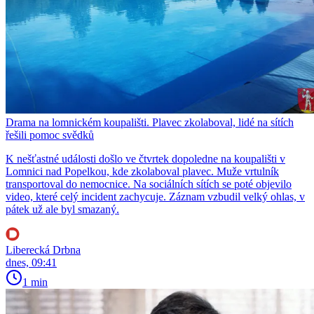
Drama na lomnickém koupališti. Plavec zkolaboval, lidé na sítích
řešili pomoc svědků
K nešťastné události došlo ve čtvrtek dopoledne na koupališti v
Lomnici nad Popelkou, kde zkolaboval plavec. Muže vrtulník
transportoval do nemocnice. Na sociálních sítích se poté objevilo
video, které celý incident zachycuje. Záznam vzbudil velký ohlas, v
pátek už ale byl smazaný.
Liberecká Drbna
dnes, 09:41
1 min