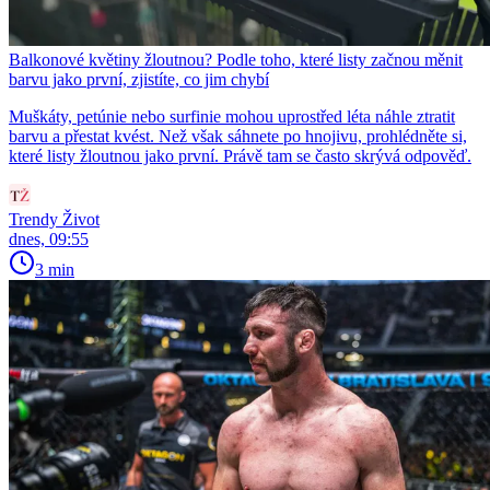
Balkonové květiny žloutnou? Podle toho, které listy začnou měnit
barvu jako první, zjistíte, co jim chybí
Muškáty, petúnie nebo surfinie mohou uprostřed léta náhle ztratit
barvu a přestat kvést. Než však sáhnete po hnojivu, prohlédněte si,
které listy žloutnou jako první. Právě tam se často skrývá odpověď.
Trendy Život
dnes, 09:55
3 min