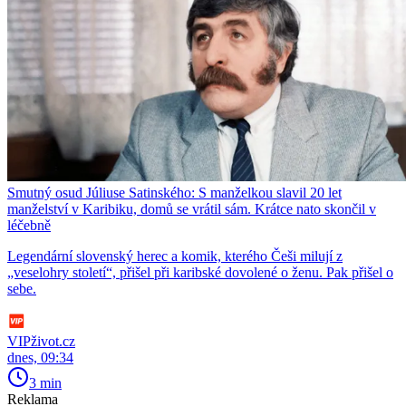
Smutný osud Júliuse Satinského: S manželkou slavil 20 let
manželství v Karibiku, domů se vrátil sám. Krátce nato skončil v
léčebně
Legendární slovenský herec a komik, kterého Češi milují z
„veselohry století“, přišel při karibské dovolené o ženu. Pak přišel o
sebe.
VIPživot.cz
dnes, 09:34
3 min
Reklama