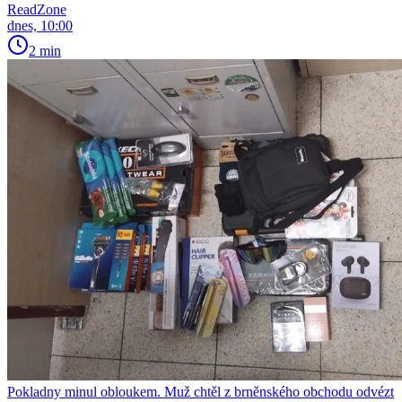
ReadZone
dnes, 10:00
2 min
Pokladny minul obloukem. Muž chtěl z brněnského obchodu odvézt