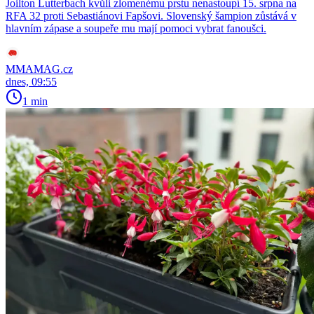
Joilton Lutterbach kvůli zlomenému prstu nenastoupí 15. srpna na
RFA 32 proti Sebastiánovi Fapšovi. Slovenský šampion zůstává v
hlavním zápase a soupeře mu mají pomoci vybrat fanoušci.
MMAMAG.cz
dnes, 09:55
1 min