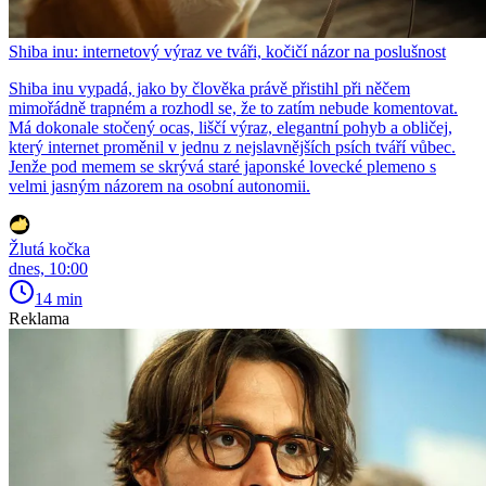
Shiba inu: internetový výraz ve tváři, kočičí názor na poslušnost
Shiba inu vypadá, jako by člověka právě přistihl při něčem
mimořádně trapném a rozhodl se, že to zatím nebude komentovat.
Má dokonale stočený ocas, liščí výraz, elegantní pohyb a obličej,
který internet proměnil v jednu z nejslavnějších psích tváří vůbec.
Jenže pod memem se skrývá staré japonské lovecké plemeno s
velmi jasným názorem na osobní autonomii.
Žlutá kočka
dnes, 10:00
14 min
Reklama