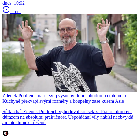
dnes, 10:02
1 min
Zdeněk Pohlreich našel svůj vysněný dům náhodou na internetu.
Kuchyně překvapí svými rozměry a koupelny zase kusem Asie
Šéfkuchař Zdeněk Pohlreich vybudoval kousek za Prahou domov s
důrazem na absolutní praktičnost. Uspořádání vily nabízí neobvyklá
architektonická řešení.