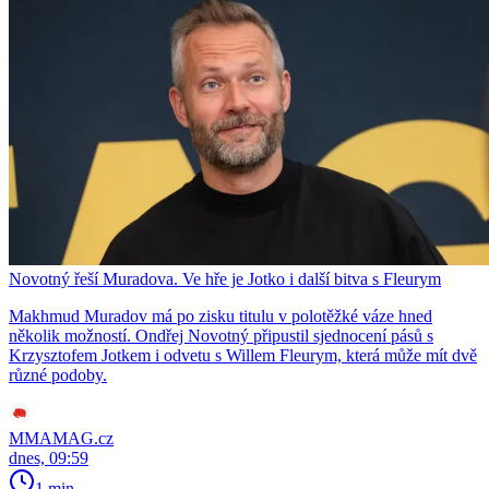
Novotný řeší Muradova. Ve hře je Jotko i další bitva s Fleurym
Makhmud Muradov má po zisku titulu v polotěžké váze hned
několik možností. Ondřej Novotný připustil sjednocení pásů s
Krzysztofem Jotkem i odvetu s Willem Fleurym, která může mít dvě
různé podoby.
MMAMAG.cz
dnes, 09:59
1 min