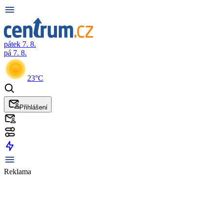
pátek 7. 8.
pá 7. 8.
23°C
Přihlášení
Reklama