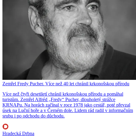
Zemřel Fredy Pucher. Více než 40 let chránil krkonošskou přírodu
Více než čtyři desetiletí chránil krkonošskou přírodu a pomáhal
turistům. Zemřel Alfréd „Fredy“ Pucher, dlouholetý strážce
KRNAPu. Na horách začínal v roce 1978 jako cestář, poté převzal
úsek na Luční hoře a v Černém dole. Lidem rád radil v informačním
srubu i po odchodu do důchodu.
Hradecká Drbna