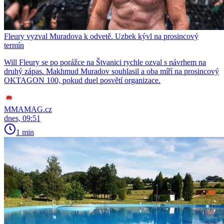
Fleury vyzval Muradova k odvetě. Uzbek kývl na prosincový
termín
Will Fleury se po porážce na Štvanici rychle ozval s návrhem na
druhý zápas. Makhmud Muradov souhlasil a oba míří na prosincový
OKTAGON 100, pokud duel posvětí organizace.
MMAMAG.cz
dnes, 09:51
1 min