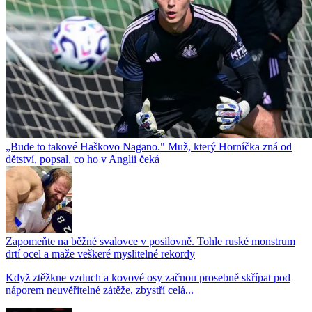
„Bude to takové Haškovo Nagano." Muž, který Horníčka zná od
dětství, popsal, co ho v Anglii čeká
Zapomeňte na běžné svalovce v posilovně. Tohle ruské monstrum
drtí ocel a maže veškeré myslitelné rekordy
Když ztěžkne vzduch a kovové osy začnou prosebně skřípat pod
náporem neuvěřitelné zátěže, zbystří celá...