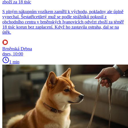
zboží za 18 tisíc
S plným nákupním vozíkem zamířil k východu, pokladny ale úplně
vynechal. Šestatřicetiletý muž se podle strážníků pokusil z
obchodního centra v brněnských Ivanovicích odvézt zboží za téměř
18 tisíc korun bez zaplacení. Když ho zastavila ostraha, dal se na
útěk.
Brněnská Drbna
dnes, 10:00
1 min