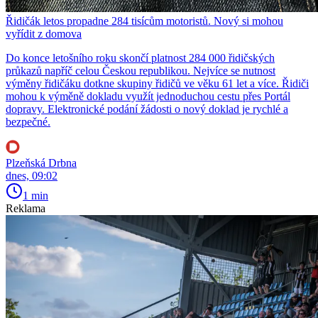
Řidičák letos propadne 284 tisícům motoristů. Nový si mohou
vyřídit z domova
Do konce letošního roku skončí platnost 284 000 řidičských
průkazů napříč celou Českou republikou. Nejvíce se nutnost
výměny řidičáku dotkne skupiny řidičů ve věku 61 let a více. Řidiči
mohou k výměně dokladu využít jednoduchou cestu přes Portál
dopravy. Elektronické podání žádosti o nový doklad je rychlé a
bezpečné.
Plzeňská Drbna
dnes, 09:02
1 min
Reklama