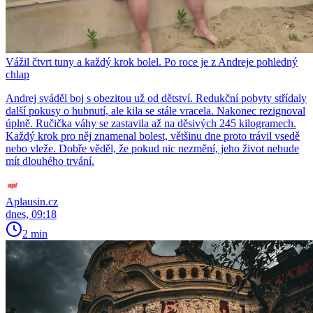
Vážil čtvrt tuny a každý krok bolel. Po roce je z Andreje pohledný
chlap
Andrej sváděl boj s obezitou už od dětství. Redukční pobyty střídaly
další pokusy o hubnutí, ale kila se stále vracela. Nakonec rezignoval
úplně. Ručička váhy se zastavila až na děsivých 245 kilogramech.
Každý krok pro něj znamenal bolest, většinu dne proto trávil vsedě
nebo vleže. Dobře věděl, že pokud nic nezmění, jeho život nebude
mít dlouhého trvání.
Aplausin.cz
dnes, 09:18
2 min