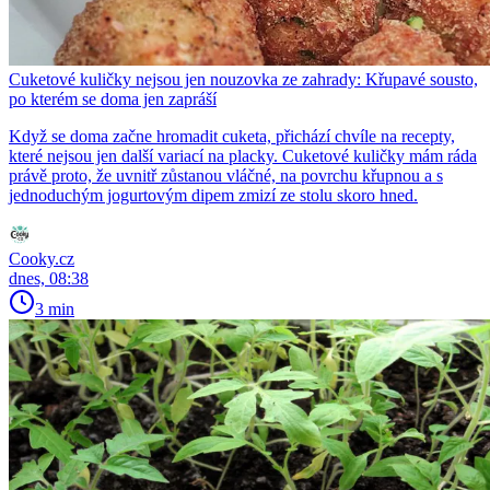
Cuketové kuličky nejsou jen nouzovka ze zahrady: Křupavé sousto,
po kterém se doma jen zapráší
Když se doma začne hromadit cuketa, přichází chvíle na recepty,
které nejsou jen další variací na placky. Cuketové kuličky mám ráda
právě proto, že uvnitř zůstanou vláčné, na povrchu křupnou a s
jednoduchým jogurtovým dipem zmizí ze stolu skoro hned.
Cooky.cz
dnes, 08:38
3 min