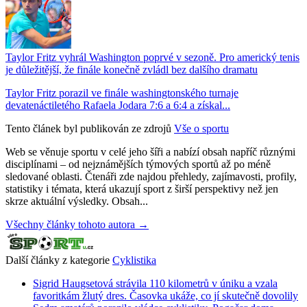
Taylor Fritz vyhrál Washington poprvé v sezoně. Pro americký tenis
je důležitější, že finále konečně zvládl bez dalšího dramatu
Taylor Fritz porazil ve finále washingtonského turnaje
devatenáctiletého Rafaela Jodara 7:6 a 6:4 a získal...
Tento článek byl publikován ze zdrojů
Vše o sportu
Web se věnuje sportu v celé jeho šíři a nabízí obsah napříč různými
disciplínami – od nejznámějších týmových sportů až po méně
sledované oblasti. Čtenáři zde najdou přehledy, zajímavosti, profily,
statistiky i témata, která ukazují sport z širší perspektivy než jen
skrze aktuální výsledky. Obsah...
Všechny články tohoto autora →
Další články z kategorie
Cyklistika
Sigrid Haugsetová strávila 110 kilometrů v úniku a vzala
favoritkám žlutý dres. Časovka ukáže, co jí skutečně dovolily