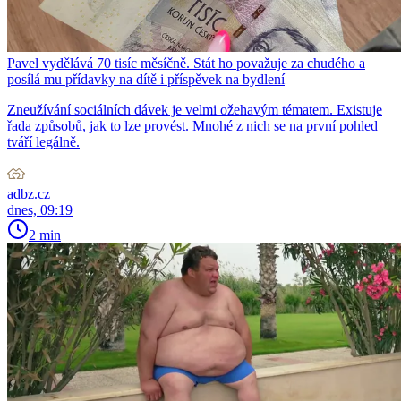
Pavel vydělává 70 tisíc měsíčně. Stát ho považuje za chudého a
posílá mu přídavky na dítě i příspěvek na bydlení
Zneužívání sociálních dávek je velmi ožehavým tématem. Existuje
řada způsobů, jak to lze provést. Mnohé z nich se na první pohled
tváří legálně.
adbz.cz
dnes, 09:19
2 min