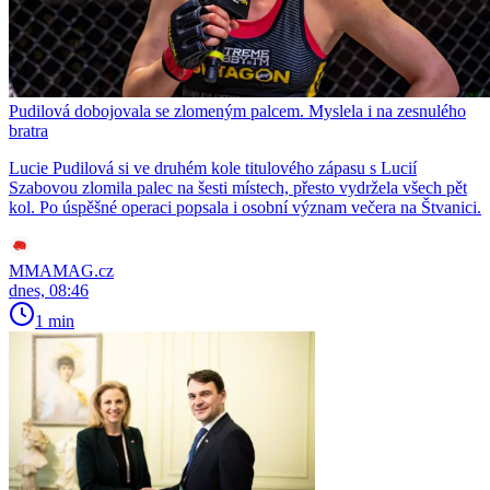
Pudilová dobojovala se zlomeným palcem. Myslela i na zesnulého
bratra
Lucie Pudilová si ve druhém kole titulového zápasu s Lucií
Szabovou zlomila palec na šesti místech, přesto vydržela všech pět
kol. Po úspěšné operaci popsala i osobní význam večera na Štvanici.
MMAMAG.cz
dnes, 08:46
1 min