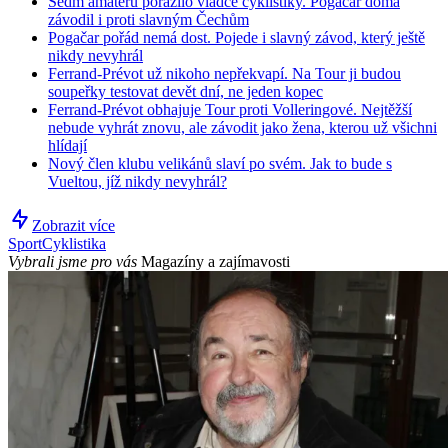
Sedm amatérů porazilo vládce cyklistiky. Pogačar doma
závodil i proti slavným Čechům
Pogačar pořád nemá dost. Pojede i slavný závod, který ještě
nikdy nevyhrál
Ferrand-Prévot už nikoho nepřekvapí. Na Tour ji budou
soupeřky testovat devět dní, ne jeden kopec
Ferrand-Prévot obhajuje Tour proti Volleringové. Nejtěžší
nebude vyhrát znovu, ale závodit jako žena, kterou už všichni
hlídají
Nový člen klubu velikánů slaví po svém. Jak to bude s
Vueltou, jíž nikdy nevyhrál?
Zobrazit více
Sport
Cyklistika
Vybrali jsme pro vás
Magazíny a zajímavosti