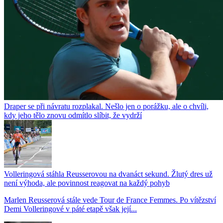
Draper se při návratu rozplakal. Nešlo jen o porážku, ale o chvíli,
kdy jeho tělo znovu odmítlo slíbit, že vydrží
Volleringová stáhla Reusserovou na dvanáct sekund. Žlutý dres už
není výhoda, ale povinnost reagovat na každý pohyb
Marlen Reusserová stále vede Tour de France Femmes. Po vítězství
Demi Volleringové v páté etapě však její...