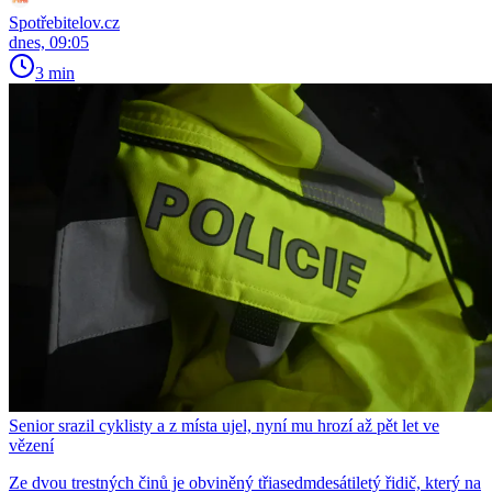
Spotřebitelov.cz
dnes, 09:05
3 min
Senior srazil cyklisty a z místa ujel, nyní mu hrozí až pět let ve
vězení
Ze dvou trestných činů je obviněný třiasedmdesátiletý řidič, který na