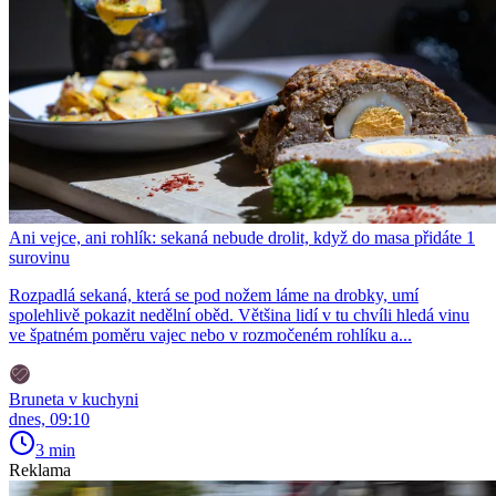
Ani vejce, ani rohlík: sekaná nebude drolit, když do masa přidáte 1
surovinu
Rozpadlá sekaná, která se pod nožem láme na drobky, umí
spolehlivě pokazit nedělní oběd. Většina lidí v tu chvíli hledá vinu
ve špatném poměru vajec nebo v rozmočeném rohlíku a...
Bruneta v kuchyni
dnes, 09:10
3 min
Reklama