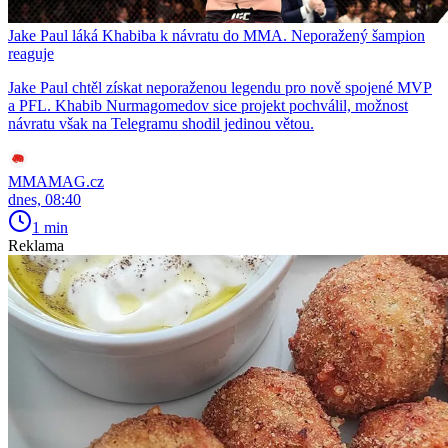
Jake Paul láká Khabiba k návratu do MMA. Neporažený šampion
reaguje
Jake Paul chtěl získat neporaženou legendu pro nově spojené MVP
a PFL. Khabib Nurmagomedov sice projekt pochválil, možnost
návratu však na Telegramu shodil jedinou větou.
MMAMAG.cz
dnes, 08:40
1 min
Reklama