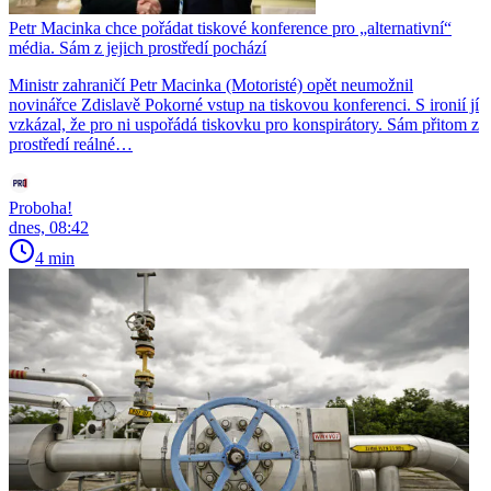
Petr Macinka chce pořádat tiskové konference pro „alternativní“
média. Sám z jejich prostředí pochází
Ministr zahraničí Petr Macinka (Motoristé) opět neumožnil
novinářce Zdislavě Pokorné vstup na tiskovou konferenci. S ironií jí
vzkázal, že pro ni uspořádá tiskovku pro konspirátory. Sám přitom z
prostředí reálné…
Proboha!
dnes, 08:42
4 min