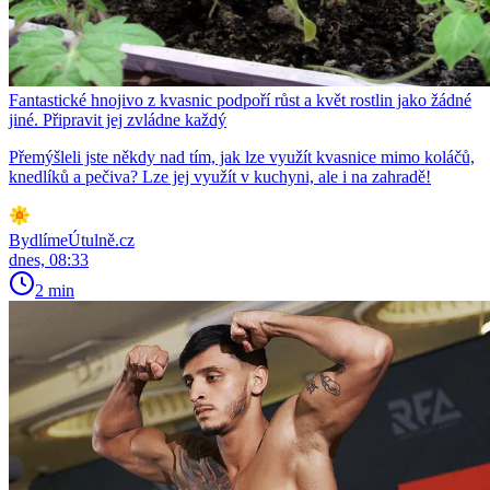
Fantastické hnojivo z kvasnic podpoří růst a květ rostlin jako žádné
jiné. Připravit jej zvládne každý
Přemýšleli jste někdy nad tím, jak lze využít kvasnice mimo koláčů,
knedlíků a pečiva? Lze jej využít v kuchyni, ale i na zahradě!
BydlímeÚtulně.cz
dnes, 08:33
2 min