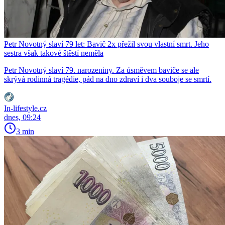
Petr Novotný slaví 79 let: Bavič 2x přežil svou vlastní smrt. Jeho
sestra však takové štěstí neměla
Petr Novotný slaví 79. narozeniny. Za úsměvem baviče se ale
skrývá rodinná tragédie, pád na dno zdraví i dva souboje se smrtí.
In-lifestyle.cz
dnes, 09:24
3 min