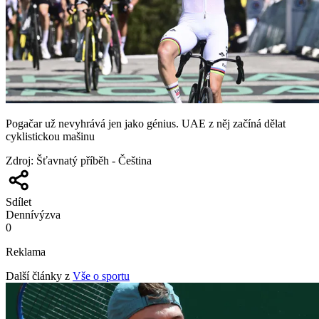
Pogačar už nevyhrává jen jako génius. UAE z něj začíná dělat
cyklistickou mašinu
Zdroj
:
Šťavnatý příběh - Čeština
Sdílet
Denní
výzva
0
Reklama
Další články z
Vše o sportu