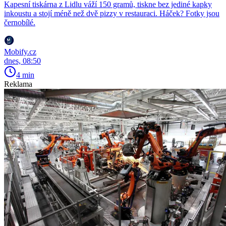
Kapesní tiskárna z Lidlu váží 150 gramů, tiskne bez jediné kapky
inkoustu a stojí méně než dvě pizzy v restauraci. Háček? Fotky jsou
černobílé.
Mobify.cz
dnes, 08:50
4 min
Reklama