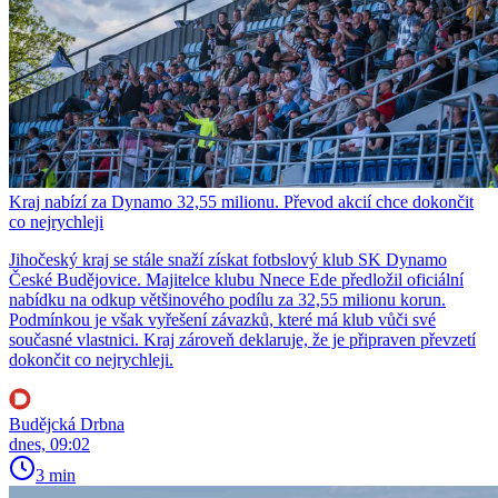
Kraj nabízí za Dynamo 32,55 milionu. Převod akcií chce dokončit
co nejrychleji
Jihočeský kraj se stále snaží získat fotbslový klub SK Dynamo
České Budějovice. Majitelce klubu Nnece Ede předložil oficiální
nabídku na odkup většinového podílu za 32,55 milionu korun.
Podmínkou je však vyřešení závazků, které má klub vůči své
současné vlastnici. Kraj zároveň deklaruje, že je připraven převzetí
dokončit co nejrychleji.
Budějcká Drbna
dnes, 09:02
3 min