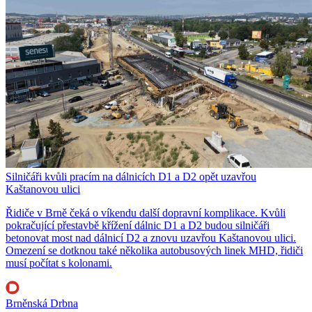
Silničáři kvůli pracím na dálnicích D1 a D2 opět uzavřou
Kaštanovou ulici
Řidiče v Brně čeká o víkendu další dopravní komplikace. Kvůli
pokračující přestavbě křížení dálnic D1 a D2 budou silničáři
betonovat most nad dálnicí D2 a znovu uzavřou Kaštanovou ulici.
Omezení se dotknou také několika autobusových linek MHD, řidiči
musí počítat s kolonami.
Brněnská Drbna