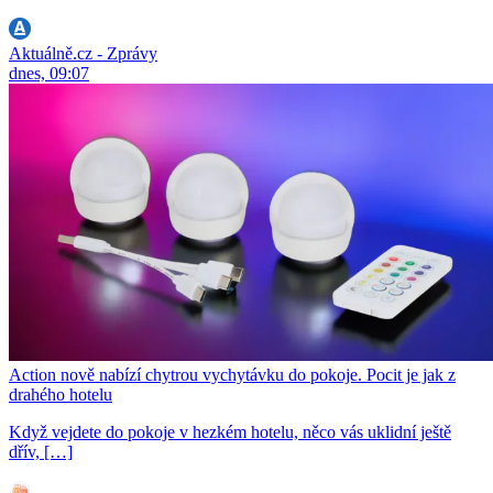
Aktuálně.cz - Zprávy
dnes, 09:07
Action nově nabízí chytrou vychytávku do pokoje. Pocit je jak z
drahého hotelu
Když vejdete do pokoje v hezkém hotelu, něco vás uklidní ještě
dřív, […]