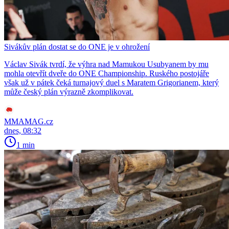
Sivákův plán dostat se do ONE je v ohrožení
Václav Sivák tvrdí, že výhra nad Mamukou Usubyanem by mu
mohla otevřít dveře do ONE Championship. Ruského postojáře
však už v pátek čeká turnajový duel s Maratem Grigorianem, který
může český plán výrazně zkomplikovat.
MMAMAG.cz
dnes, 08:32
1 min