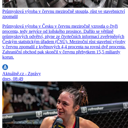
Průmyslová výroba v červnu meziročně stoupla, růst ve stavebnictví
zpomalil
Průmyslová výroba v Česku v červnu meziročně vzrostla o čtyři
procenta, tedy nejvíce od loňského prosince. Dařilo se většině
průmyslových odvětví, plyne ze čtvrtečních informací zveřejněných
Českým statistickým úřadem (ČSÚ). Meziroční růst stavební výroby
v červnu zpomalil z květnových 4,4 procenta na rovná dvě procenta.
Zahraniční obchod pak skončil v červnu přebytkem 15,5 miliardy
korun.
Aktuálně.cz - Zprávy
dnes, 08:49