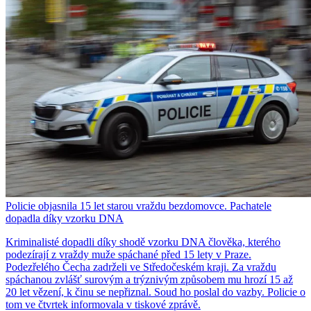
Policie objasnila 15 let starou vraždu bezdomovce. Pachatele
dopadla díky vzorku DNA
Kriminalisté dopadli díky shodě vzorku DNA člověka, kterého
podezírají z vraždy muže spáchané před 15 lety v Praze.
Podezřelého Čecha zadrželi ve Středočeském kraji. Za vraždu
spáchanou zvlášť surovým a trýznivým způsobem mu hrozí 15 až
20 let vězení, k činu se nepřiznal. Soud ho poslal do vazby. Policie o
tom ve čtvrtek informovala v tiskové zprávě.