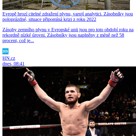
Evropě hrozí citelné zdražení plynu, varují analytici. Zásobníky jsou
poloprázdné, situace připomíná krizi z roku 2022
Zásoby zemního plynu v Evropské unii jsou pro toto období roku na
rekordně nízké úrovni. Zásobníky jsou naplněny z méně než 58
procent, což je...
HN.cz
dnes, 08:41