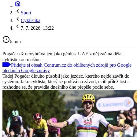
Sport
Cyklistika
7. 7. 2026, 13:22
6 min
Pogačar už nevyhrává jen jako génius. UAE z něj začíná dělat
cyklistickou mašinu
Přidejte si obsah Centrum.cz do oblíbených zdrojů pro Google
hledání a Google zprávy
Tadej Pogačar dlouho působil jako jezdec, kterého nejde zavřít do
systému. Jako cyklista, který se podívá na závod, ucítí příležitost a
rozhodne se, že pravidla dnešního dne přepíše podle sebe.