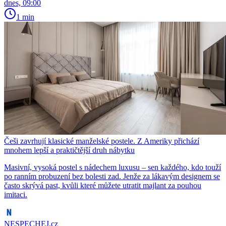
dnes, 09:00
1 min
Češi zavrhují klasické manželské postele. Z Ameriky přichází
mnohem lepší a praktičtější druh nábytku
Masivní, vysoká postel s nádechem luxusu – sen každého, kdo touží
po ranním probuzení bez bolesti zad. Jenže za lákavým designem se
často skrývá past, kvůli které můžete utratit majlant za pouhou
imitaci.
NESPECHEJ.cz