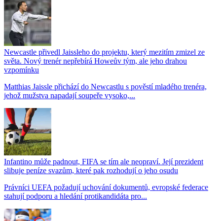
Newcastle přivedl Jaissleho do projektu, který mezitím zmizel ze
světa. Nový trenér nepřebírá Howeův tým, ale jeho drahou
vzpomínku
Matthias Jaissle přichází do Newcastlu s pověstí mladého trenéra,
jehož mužstva napadají soupeře vysoko,...
Infantino může padnout, FIFA se tím ale neopraví. Její prezident
slibuje peníze svazům, které pak rozhodují o jeho osudu
Právníci UEFA požadují uchování dokumentů, evropské federace
stahují podporu a hledání protikandidáta pro...