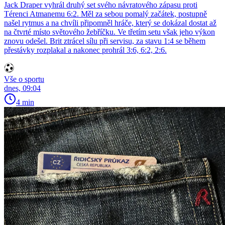
Jack Draper vyhrál druhý set svého návratového zápasu proti
Térenci Atmanemu 6:2. Měl za sebou pomalý začátek, postupně
našel rytmus a na chvíli připomněl hráče, který se dokázal dostat až
na čtvrté místo světového žebříčku. Ve třetím setu však jeho výkon
znovu odešel. Brit ztrácel sílu při servisu, za stavu 1:4 se během
přestávky rozplakal a nakonec prohrál 3:6, 6:2, 2:6.
Vše o sportu
dnes, 09:04
4 min