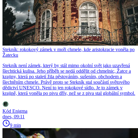
Stekník: rokokový zámek v moři chmele, kde aristokracie voněla po
Žatecku
Stekník není zámek, který by stál mimo okolní svět jako uzavřená
šlechtická kulisa. Jeho příběh se nedá oddělit od chmelnic, Žatce a
krajiny, která po staletí žila pěstováním, sušením, obchodem a
šlechtěním chmele. Právě proto se Stekník stal součástí světového
dědictví UNESCO. Není to jen rokokové sídlo. Je to zámek v
krajině, která voněla po pivu dřív, než se z piva stal globální symbol.
Kód Enigma
dnes, 09:11
9 min