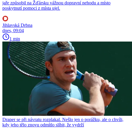
jaře způsobil na Žďársku vážnou dopravní nehodu a místo
poskytnutí pomoci z místa ujel.
Jihlavská Drbna
dnes, 09:04
1 min
Draper se při návratu rozplakal. Nešlo jen o porážku, ale o chvíli,
kdy jeho tělo znovu odmítlo slíbit, že vydrží