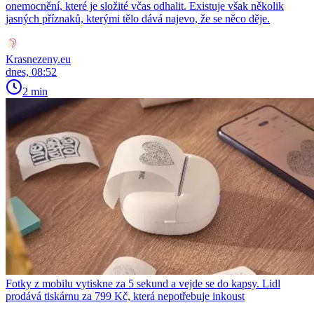
onemocnění, které je složité včas odhalit. Existuje však několik
jasných příznaků, kterými tělo dává najevo, že se něco děje.
Krasnezeny.eu
dnes, 08:52
2 min
Fotky z mobilu vytiskne za 5 sekund a vejde se do kapsy. Lidl
prodává tiskárnu za 799 Kč, která nepotřebuje inkoust