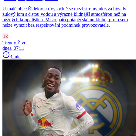
U malé obce Řídelov na Vysočině se mezi stromy ukrývá bývalý
žulový lom s čistou vodou a výrazně klidnější atmosférou než na
běžných koupalištích. Místo patří potápěčskému klubu, proto sem
nelze vyrazit bez respektování podmínek provozovatele.
Trendy Život
dnes, 07:11
3 min