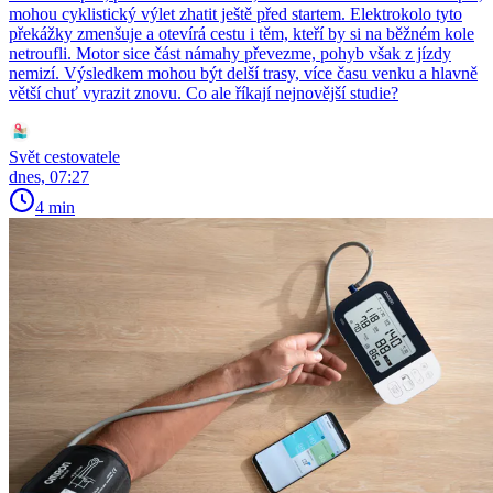
mohou cyklistický výlet zhatit ještě před startem. Elektrokolo tyto
překážky zmenšuje a otevírá cestu i těm, kteří by si na běžném kole
netroufli. Motor sice část námahy převezme, pohyb však z jízdy
nemizí. Výsledkem mohou být delší trasy, více času venku a hlavně
větší chuť vyrazit znovu. Co ale říkají nejnovější studie?
Svět cestovatele
dnes, 07:27
4 min