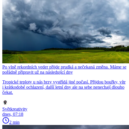
Po vlně rekordních veder přijde prudká a nečekaná změna. Máme se
pořádně připravit už na následující dny
Tropické teploty u nás brzy vystřídá jiné počasí. Přijdou bouřky, vítr
i krátkodobé ochlazení, další letní dny ale na sebe nenechají dlouho
čekat.
Světkreativity
dnes, 07:18
2 min