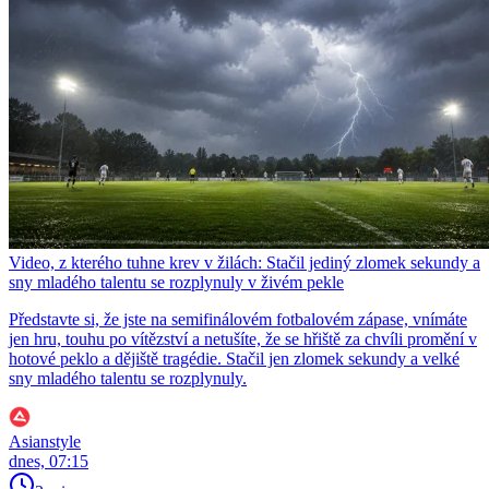
Video, z kterého tuhne krev v žilách: Stačil jediný zlomek sekundy a
sny mladého talentu se rozplynuly v živém pekle
Představte si, že jste na semifinálovém fotbalovém zápase, vnímáte
jen hru, touhu po vítězství a netušíte, že se hřiště za chvíli promění v
hotové peklo a dějiště tragédie. Stačil jen zlomek sekundy a velké
sny mladého talentu se rozplynuly.
Asianstyle
dnes, 07:15