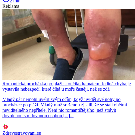
2 min
Reklama
Romantická procházka po pláži skončila dramatem. Jediná chyba je
vystavila nebezpečí, které číhá u moře častěji, než se zdá
Mladý pár nemohl uvěřit svým očím, když uviděl své nohy po
procházce po pláži. Mladý muž se ženou zjistili, že se stali obětmi
neviditelného nepřítele. Není nic romantičtějšího, než strávit
dovolenou s milovanou osobou [...]...
Zdravestravovani.eu