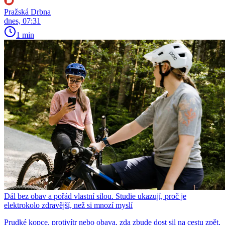
Pražská Drbna
dnes, 07:31
1 min
Dál bez obav a pořád vlastní silou. Studie ukazují, proč je
elektrokolo zdravější, než si mnozí myslí
Prudké kopce, protivítr nebo obava, zda zbude dost sil na cestu zpět,