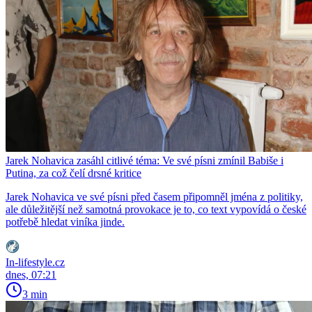
Jarek Nohavica zasáhl citlivé téma: Ve své písni zmínil Babiše i
Putina, za což čelí drsné kritice
Jarek Nohavica ve své písni před časem připomněl jména z politiky,
ale důležitější než samotná provokace je to, co text vypovídá o české
potřebě hledat viníka jinde.
In-lifestyle.cz
dnes, 07:21
3 min