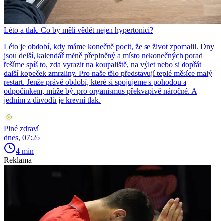
Léto a tlak. Co by měli vědět nejen hypertonici?
Léto je období, kdy máme konečně pocit, že se život zpomalil. Dny
jsou delší, kalendář méně přeplněný a místo nekonečných porad
řešíme spíš to, zda vyrazit na koupaliště, na výlet nebo si dopřát
další kopeček zmrzliny. Pro naše tělo představují teplé měsíce malý
restart. Jenže právě období, které si spojujeme s pohodou a
odpočinkem, může být pro organismus překvapivě náročné. A
jedním z důvodů je krevní tlak.
Plné zdraví
dnes, 07:26
4 min
Reklama