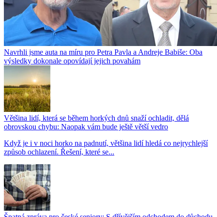
Navrhli jsme auta na míru pro Petra Pavla a Andreje Babiše: Oba
výsledky dokonale opovídají jejich povahám
Většina lidí, která se během horkých dnů snaží ochladit, dělá
obrovskou chybu: Naopak vám bude ještě větší vedro
Když je i v noci horko na padnutí, většina lidí hledá co nejrychlejší
způsob ochlazení. Řešení, které se...
Špatná zpráva pro české seniory: S dřívějším odchodem do důchodu