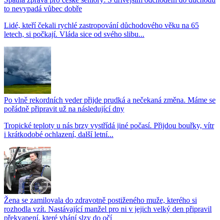
to nevypadá vůbec dobře
Lidé, kteří čekali rychlé zastropování důchodového věku na 65
letech, si počkají. Vláda sice od svého slibu...
Po vlně rekordních veder přijde prudká a nečekaná změna. Máme se
pořádně připravit už na následující dny
Tropické teploty u nás brzy vystřídá jiné počasí. Přijdou bouřky, vítr
i krátkodobé ochlazení, další letní...
Žena se zamilovala do zdravotně postiženého muže, kterého si
rozhodla vzít. Nastávající manžel pro ni v jejich velký den připravil
překvapení, které vhání slzy do očí