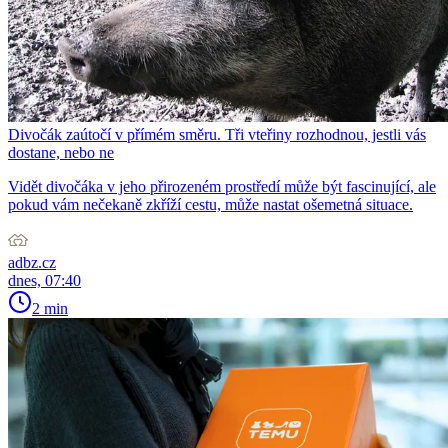
Divočák zaútočí v přímém směru. Tři vteřiny rozhodnou, jestli vás
dostane, nebo ne
Vidět divočáka v jeho přirozeném prostředí může být fascinující, ale
pokud vám nečekaně zkříží cestu, může nastat ošemetná situace.
adbz.cz
dnes, 07:40
2 min