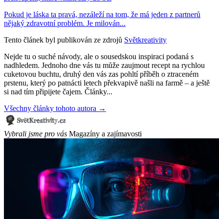
Pokud je láska ta pravá, nezáleží na tom, že má jeden z partnerů
nějaký zdravotní problém. Je milován...
Tento článek byl publikován ze zdrojů
Světkreativity
Nejde tu o suché návody, ale o sousedskou inspiraci podaná s
nadhledem. Jednoho dne vás tu může zaujmout recept na rychlou
cuketovou buchtu, druhý den vás zas pohltí příběh o ztraceném
prstenu, který po patnácti letech překvapivě našli na farmě – a ještě
si nad tím připijete čajem. Články...
Všechny články tohoto autora →
Vybrali jsme pro vás
Magazíny a zajímavosti