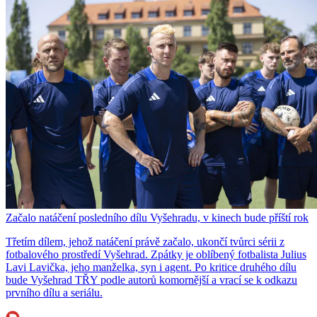
Začalo natáčení posledního dílu Vyšehradu, v kinech bude příští rok
Třetím dílem, jehož natáčení právě začalo, ukončí tvůrci sérii z
fotbalového prostředí Vyšehrad. Zpátky je oblíbený fotbalista Julius
Lavi Lavička, jeho manželka, syn i agent. Po kritice druhého dílu
bude Vyšehrad TŘY podle autorů komornější a vrací se k odkazu
prvního dílu a seriálu.