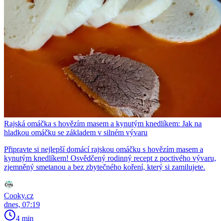
Rajská omáčka s hovězím masem a kynutým knedlíkem: Jak na
hladkou omáčku se základem v silném vývaru
Připravte si nejlepší domácí rajskou omáčku s hovězím masem a
kynutým knedlíkem! Osvědčený rodinný recept z poctivého vývaru,
zjemněný smetanou a bez zbytečného koření, který si zamilujete.
Cooky.cz
dnes, 07:19
4 min