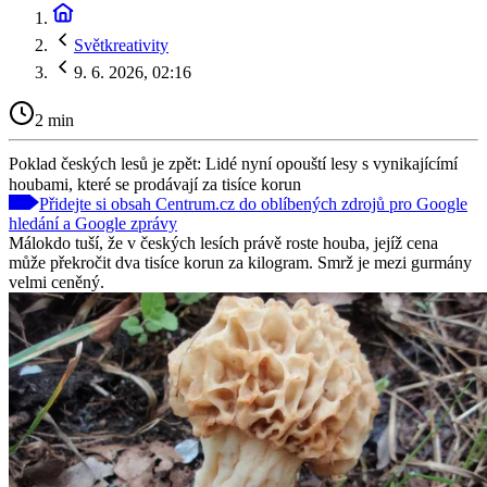
Světkreativity
9. 6. 2026, 02:16
2 min
Poklad českých lesů je zpět: Lidé nyní opouští lesy s vynikajícímí
houbami, které se prodávají za tisíce korun
Přidejte si obsah Centrum.cz do oblíbených zdrojů pro Google
hledání a Google zprávy
Málokdo tuší, že v českých lesích právě roste houba, jejíž cena
může překročit dva tisíce korun za kilogram. Smrž je mezi gurmány
velmi ceněný.