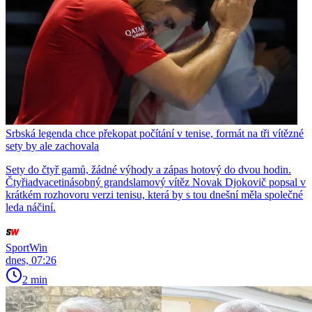
Srbská legenda chce překopat počítání v tenise, formát na tři vítězné
sety by ale zachovala
Sety do čtyř gamů, žádné výhody a zápas hotový do dvou hodin.
Čtyřiadvacetinásobný grandslamový vítěz Novak Djokovič popsal v
krátkém rozhovoru verzi tenisu, která by s tou dnešní měla společné
leda náčiní.
SportWin
dnes, 07:26
2 min