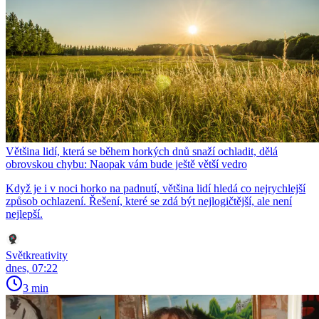
Většina lidí, která se během horkých dnů snaží ochladit, dělá
obrovskou chybu: Naopak vám bude ještě větší vedro
Když je i v noci horko na padnutí, většina lidí hledá co nejrychlejší
způsob ochlazení. Řešení, které se zdá být nejlogičtější, ale není
nejlepší.
Světkreativity
dnes, 07:22
3 min