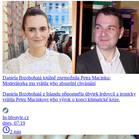
Daniela Brzobohatá totálně znemožnila Petra Macinku:
Moderátorka mu vrátila jeho absurdní chvástání
Daniela Brzobohatá z Islandu připomněla úbytek ledovců a ironicky
vrátila Petru Macinkovi jeho výrok o konci klimatické krize.
In-lifestyle.cz
dnes, 07:19
2 min