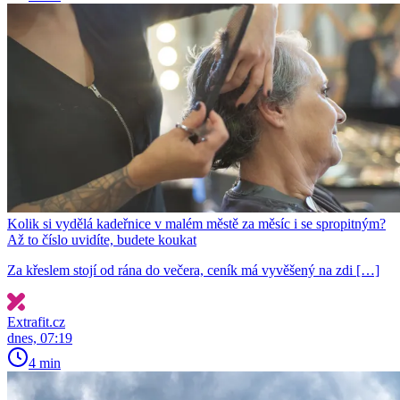
Kolik si vydělá kadeřnice v malém městě za měsíc i se spropitným?
Až to číslo uvidíte, budete koukat
Za křeslem stojí od rána do večera, ceník má vyvěšený na zdi […]
Extrafit.cz
dnes, 07:19
4 min