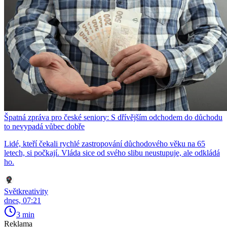
Špatná zpráva pro české seniory: S dřívějším odchodem do důchodu
to nevypadá vůbec dobře
Lidé, kteří čekali rychlé zastropování důchodového věku na 65
letech, si počkají. Vláda sice od svého slibu neustupuje, ale odkládá
ho.
Světkreativity
dnes, 07:21
3 min
Reklama