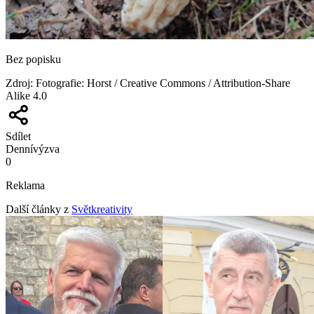
Bez popisku
Zdroj
:
Fotografie: Horst / Creative Commons / Attribution-Share
Alike 4.0
Sdílet
Denní
výzva
0
Reklama
Další články z
Světkreativity