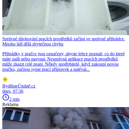
Správné dávkování pracích prostředků začíná ve správné přihrádce.
Mnoho lidí dělá zbytečnou chybu
Přihrádky v pračce jsou označeny, abyste lehce poznali, co do které
máte nalít nebo nasypat. Nesprávná aplikace pracích prostředků
může zkazit celé praní. Někdy spotřebitelé, když zakoupí novou
pračku, začnou sypat prací přípravek a nalévat...
BydlímeÚtulně.cz
dnes, 07:36
2 min
Reklama