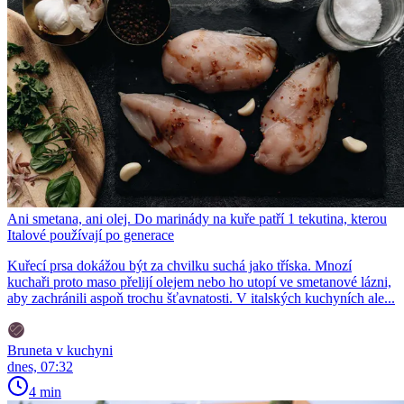
Ani smetana, ani olej. Do marinády na kuře patří 1 tekutina, kterou
Italové používají po generace
Kuřecí prsa dokážou být za chvilku suchá jako tříska. Mnozí
kuchaři proto maso přelijí olejem nebo ho utopí ve smetanové lázni,
aby zachránili aspoň trochu šťavnatosti. V italských kuchyních ale...
Bruneta v kuchyni
dnes, 07:32
4 min