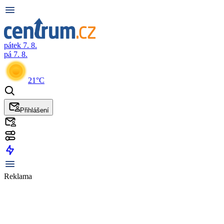
pátek 7. 8.
pá 7. 8.
21°C
Přihlášení
Reklama