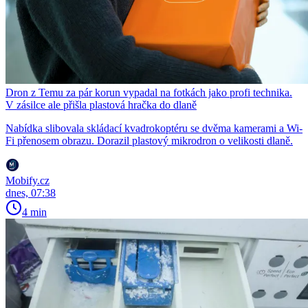
Dron z Temu za pár korun vypadal na fotkách jako profi technika.
V zásilce ale přišla plastová hračka do dlaně
Nabídka slibovala skládací kvadrokoptéru se dvěma kamerami a Wi-
Fi přenosem obrazu. Dorazil plastový mikrodron o velikosti dlaně.
Mobify.cz
dnes, 07:38
4 min