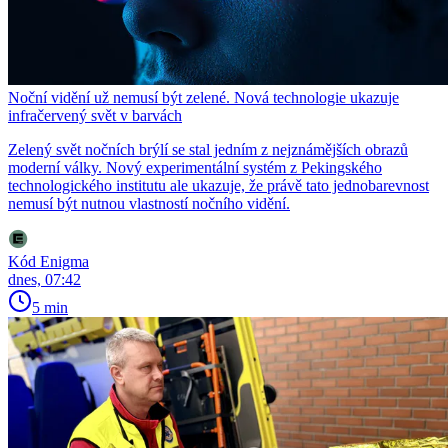
Noční vidění už nemusí být zelené. Nová technologie ukazuje
infračervený svět v barvách
Zelený svět nočních brýlí se stal jedním z nejznámějších obrazů
moderní války. Nový experimentální systém z Pekingského
technologického institutu ale ukazuje, že právě tato jednobarevnost
nemusí být nutnou vlastností nočního vidění.
Kód Enigma
dnes, 07:42
5 min