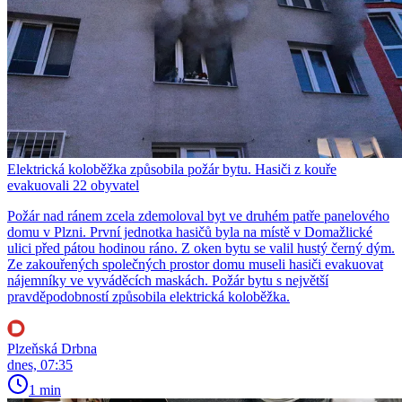
Elektrická koloběžka způsobila požár bytu. Hasiči z kouře
evakuovali 22 obyvatel
Požár nad ránem zcela zdemoloval byt ve druhém patře panelového
domu v Plzni. První jednotka hasičů byla na místě v Domažlické
ulici před pátou hodinou ráno. Z oken bytu se valil hustý černý dým.
Ze zakouřených společných prostor domu museli hasiči evakuovat
nájemníky ve vyváděcích maskách. Požár bytu s největší
pravděpodobností způsobila elektrická koloběžka.
Plzeňská Drbna
dnes, 07:35
1 min