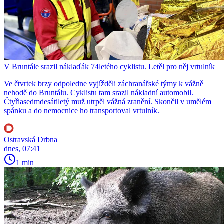
V Bruntále srazil náklaďák 74letého cyklistu. Letěl pro něj vrtulník
Ve čtvrtek brzy odpoledne vyjížděli záchranářské týmy k vážně
nehodě do Bruntálu. Cyklistu tam srazil nákladní automobil.
Čtyřiasedmdesátiletý muž utrpěl vážná zranění. Skončil v umělém
spánku a do nemocnice ho transportoval vrtulník.
Ostravská Drbna
dnes, 07:41
1 min