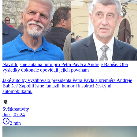
Navrhli jsme auta na míru pro Petra Pavla a Andreje Babiše: Oba
výsledky dokonale opovídají jejich povahám
Jaké auto by vystihovalo prezidenta Petra Pavla a premiéra Andreje
Babiše? Zapojili jsme fantazii, humor i inspiraci českými
automobilkami.
Světkreativity
dnes, 07:24
2 min