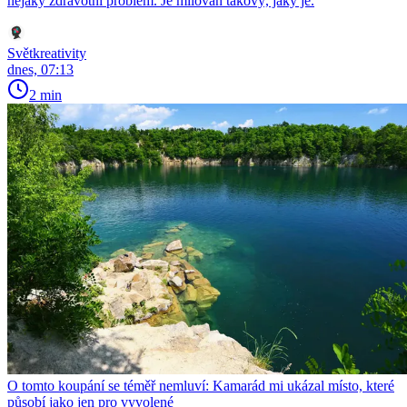
nějaký zdravotní problém. Je milován takový, jaký je.
Světkreativity
dnes, 07:13
2 min
O tomto koupání se téměř nemluví: Kamarád mi ukázal místo, které
působí jako jen pro vyvolené