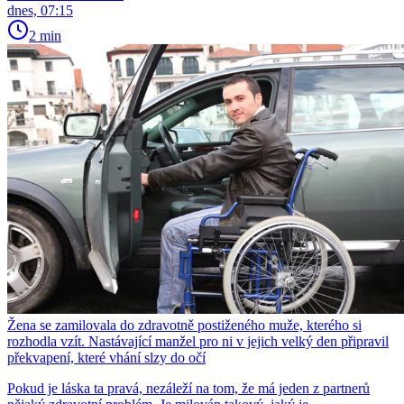
dnes, 07:15
2 min
Žena se zamilovala do zdravotně postiženého muže, kterého si
rozhodla vzít. Nastávající manžel pro ni v jejich velký den připravil
překvapení, které vhání slzy do očí
Pokud je láska ta pravá, nezáleží na tom, že má jeden z partnerů