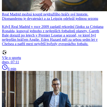
Real Madrid možná koupil nejdražšího hráče své historie.
Diomandemu je devatenáct a za Leipzig odehrál jedinou sezonu
Když Real Madrid v roce 2009 zaplatil rekordní částku za Cristiana
Ronalda, kupoval jednoho z nejlepších fotbalistů planety. Gareth
Bale dorazil po letech v Premier League a sezoně, ve které byl
nejlepším hráčem Anglie. Eden Hazard měl za sebou sedm let v
Chelsea a patřil mezi největší hvězdy evropského fotbalu.
Vše o sportu
dnes, 07:11
6 min