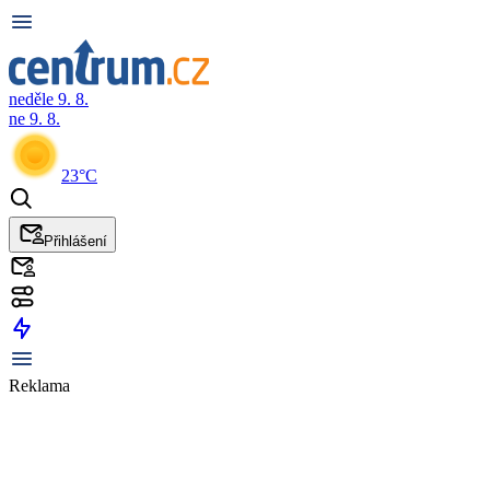
neděle 9. 8.
ne 9. 8.
23°C
Přihlášení
Reklama