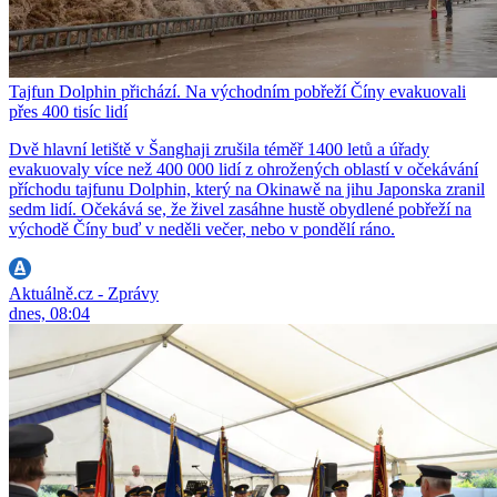
Tajfun Dolphin přichází. Na východním pobřeží Číny evakuovali
přes 400 tisíc lidí
Dvě hlavní letiště v Šanghaji zrušila téměř 1400 letů a úřady
evakuovaly více než 400 000 lidí z ohrožených oblastí v očekávání
příchodu tajfunu Dolphin, který na Okinawě na jihu Japonska zranil
sedm lidí. Očekává se, že živel zasáhne hustě obydlené pobřeží na
východě Číny buď v neděli večer, nebo v pondělí ráno.
Aktuálně.cz - Zprávy
dnes, 08:04