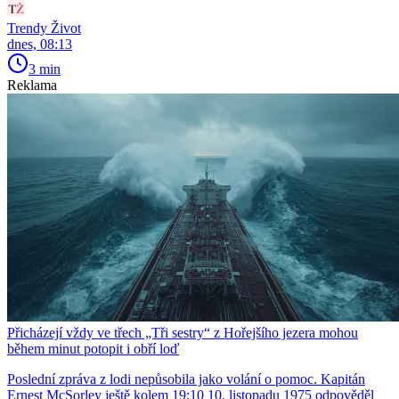
Trendy Život
dnes, 08:13
3 min
Reklama
Přicházejí vždy ve třech „Tři sestry“ z Hořejšího jezera mohou
během minut potopit i obří loď
Poslední zpráva z lodi nepůsobila jako volání o pomoc. Kapitán
Ernest McSorley ještě kolem 19:10 10. listopadu 1975 odpověděl