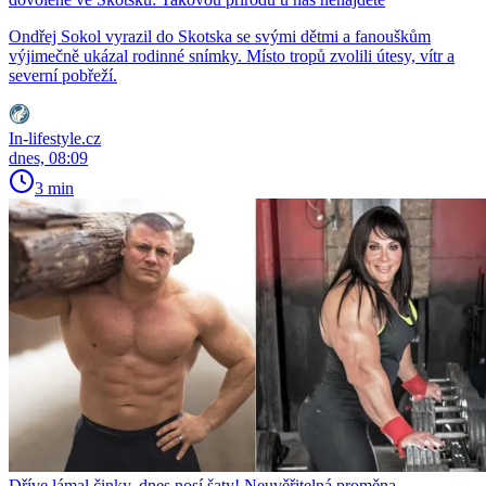
Ondřej Sokol vyrazil do Skotska se svými dětmi a fanouškům
výjimečně ukázal rodinné snímky. Místo tropů zvolili útesy, vítr a
severní pobřeží.
In-lifestyle.cz
dnes, 08:09
3 min
Dříve lámal činky, dnes nosí šaty! Neuvěřitelná proměna