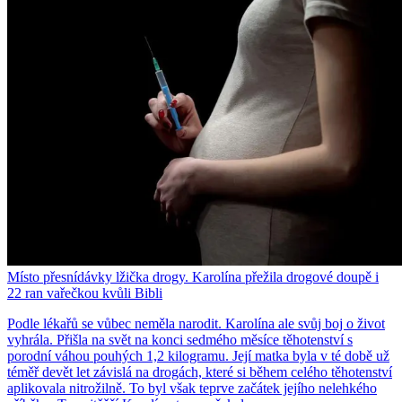
Místo přesnídávky lžička drogy. Karolína přežila drogové doupě i
22 ran vařečkou kvůli Bibli
Podle lékařů se vůbec neměla narodit. Karolína ale svůj boj o život
vyhrála. Přišla na svět na konci sedmého měsíce těhotenství s
porodní váhou pouhých 1,2 kilogramu. Její matka byla v té době už
téměř devět let závislá na drogách, které si během celého těhotenství
aplikovala nitrožilně. To byl však teprve začátek jejího nelehkého