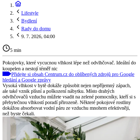
Lifestyle
Bydlení
Rady do domu
9. 7. 2026, 04:00
5 min
Pokojovky, které vycucnou vlhkost lépe než odvlhčovač. Ideální do
koupelen a nestojí téměř nic
Přidejte si obsah Centrum.cz do oblíbených zdrojů pro Google
hledání a Google zprávy
Vysoká vlhkost v bytě dokáže způsobit nejen nepříjemný zápach,
ale také vznik plísní a poškození nábytku. Místo drahých
odvlhčovačů vzduchu můžete vsadit na zelené pomocníky, kteří si s
přebytečnou vlhkostí poradí přirozeně. Některé pokojové rostliny
dokážou absorbovat vodní páru ze vzduchu mnohem efektivněji,
než byste čekali.