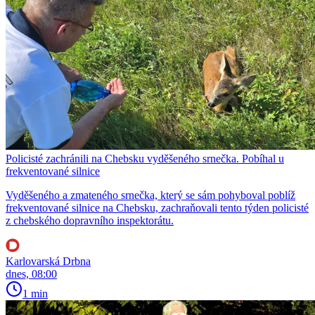
Policisté zachránili na Chebsku vyděšeného srnečka. Pobíhal u
frekventované silnice
Vyděšeného a zmateného srnečka, který se sám pohyboval poblíž
frekventované silnice na Chebsku, zachraňovali tento týden policisté
z chebského dopravního inspektorátu.
Karlovarská Drbna
dnes, 08:00
1 min