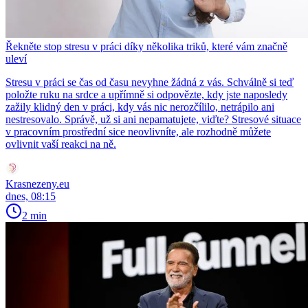
Řekněte stop stresu v práci díky několika triků, které vám značně
uleví
Stresu v práci se čas od času nevyhne žádná z vás. Schválně si teď
položte ruku na srdce a upřímně si odpovězte, kdy jste naposledy
zažily klidný den v práci, kdy vás nic nerozčílilo, netrápilo ani
nestresovalo. Správě, už si ani nepamatujete, viďte? Stresové situace
v pracovním prostřední sice neovlivníte, ale rozhodně můžete
ovlivnit vaší reakci na ně.
Krasnezeny.eu
dnes, 08:15
2 min