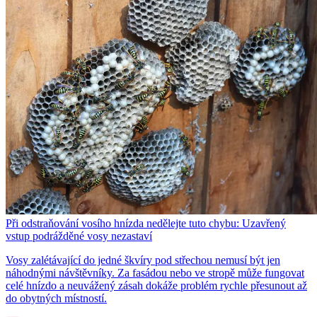
Při odstraňování vosího hnízda nedělejte tuto chybu: Uzavřený
vstup podrážděné vosy nezastaví
Vosy zalétávající do jedné škvíry pod střechou nemusí být jen
náhodnými návštěvníky. Za fasádou nebo ve stropě může fungovat
celé hnízdo a neuvážený zásah dokáže problém rychle přesunout až
do obytných místností.