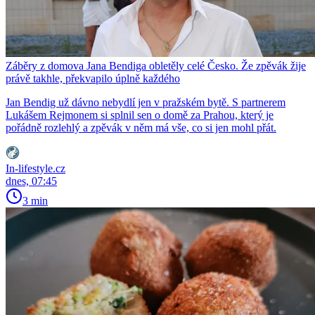
Záběry z domova Jana Bendiga obletěly celé Česko. Že zpěvák žije
právě takhle, překvapilo úplně každého
Jan Bendig už dávno nebydlí jen v pražském bytě. S partnerem
Lukášem Rejmonem si splnil sen o domě za Prahou, který je
pořádně rozlehlý a zpěvák v něm má vše, co si jen mohl přát.
In-lifestyle.cz
dnes, 07:45
3 min