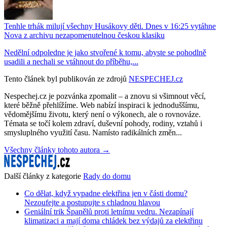
Tenhle trhák milují všechny Husákovy děti. Dnes v 16:25 vytáhne
Nova z archivu nezapomenutelnou českou klasiku
Nedělní odpoledne je jako stvořené k tomu, abyste se pohodlně
usadili a nechali se vtáhnout do příběhu,...
Tento článek byl publikován ze zdrojů
NESPECHEJ.cz
Nespechej.cz je pozvánka zpomalit – a znovu si všimnout věcí,
které běžně přehlížíme. Web nabízí inspiraci k jednoduššímu,
vědomějšímu životu, který není o výkonech, ale o rovnováze.
Témata se točí kolem zdraví, duševní pohody, rodiny, vztahů i
smysluplného využití času. Namísto radikálních změn...
Všechny články tohoto autora →
Další články z kategorie
Rady do domu
Co dělat, když vypadne elektřina jen v části domu?
Nezoufejte a postupujte s chladnou hlavou
Geniální trik Španělů proti letnímu vedru. Nezapínají
klimatizaci a mají doma chládek bez výdajů za elektřinu