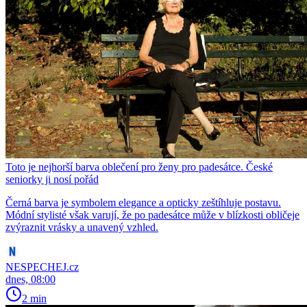
Toto je nejhorší barva oblečení pro ženy pro padesátce. České
seniorky ji nosí pořád
Černá barva je symbolem elegance a opticky zeštíhluje postavu.
Módní stylisté však varují, že po padesátce může v blízkosti obličeje
zvýraznit vrásky a unavený vzhled.
NESPECHEJ.cz
dnes, 08:00
2 min