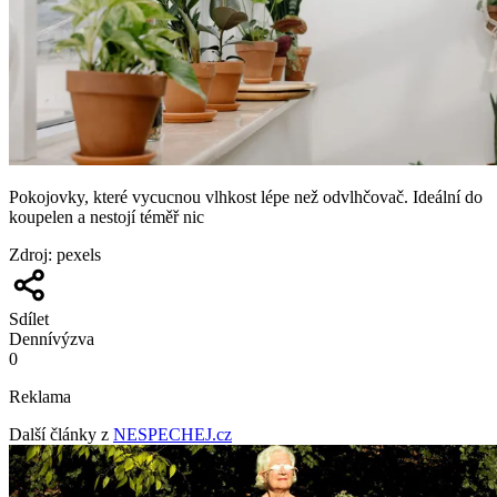
Pokojovky, které vycucnou vlhkost lépe než odvlhčovač. Ideální do
koupelen a nestojí téměř nic
Zdroj
:
pexels
Sdílet
Denní
výzva
0
Reklama
Další články z
NESPECHEJ.cz