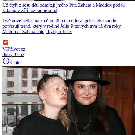
Už čtyři z šesti dětí odmítají jméno Pitt. Zahara a Maddox podali
žalobu, v září rozhodne soud
Dvě nové petice na změnu příjmení u losangeleského soudu
potvrzují trend, který v rodině Jolie-Pittových trvá už dva roky.
Maddox i Zahara chtějí být jen Jolie.
VIPživot.cz
dnes, 07:53
4 min