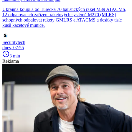
Ukrajina koupila od Turecka 70 balistických raket M39 ATACMS,
12 odpalovacích zařízení raketových systémů M270 (MLRS)
schopných odpalovat rakety GMLRS a ATACMS a desítky tisíc
kusů kazetové munice.
Securitytech
dnes, 07:55
3 min
Reklama