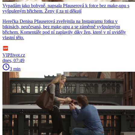
Vypadám jako bohyně, napsala Pfauserová k fotce bez make-upu s
vyšpuleným břichem. Ženy jí za ni děkují
Herečka Denisa Pfauserová zveřejnila na Instagramu fotku v
bikinách, neučesaná, bez make-upu a se záměrně vyšpuleným
břichem. Komentáře pod ní zaplavily díky žen, které v ní uviděly
vlastní tělo.
VIPživot.cz
dnes, 07:49
3 min