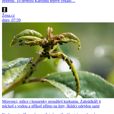
příběhu. To nejtěžší Karolínu teprve čekalo…
Žena.cz
dnes, 07:59
Mravenci, mšice i housenky nesnášejí kurkumu. Zahrádkáři ji
míchají s vodou a stříkají přímo na listy, škůdci odejdou sami