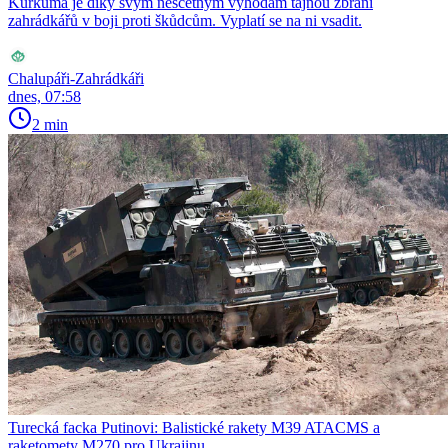
Kurkuma je díky svým nesčetným výhodám tajnou zbraní
zahrádkářů v boji proti škůdcům. Vyplatí se na ni vsadit.
Chalupáři-Zahrádkáři
dnes, 07:58
2 min
Turecká facka Putinovi: Balistické rakety M39 ATACMS a
raketomety M270 pro Ukrajinu