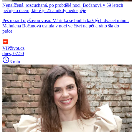
Nenalíčená, rozcuchaná, po probdělé noci. Bočanová v 59 letech
pečuje o dceru, které je 25 a nikdy nedospěje
Pes ukradl plyšovou vosu. Márinka se budila každých dvacet minut.
Mahulena Bočanová usnula v noci ve čtvrt na pět a ráno šla do
práce.
VIPživot.cz
dnes, 07:50
3 min