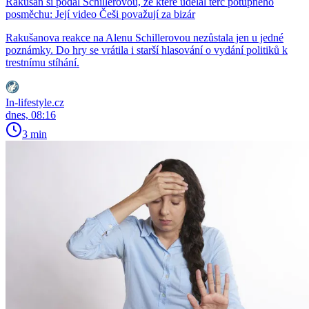
Rakušan si podal Schillerovou, ze které udělal terč potupného
posměchu: Její video Češi považují za bizár
Rakušanova reakce na Alenu Schillerovou nezůstala jen u jedné
poznámky. Do hry se vrátila i starší hlasování o vydání politiků k
trestnímu stíhání.
In-lifestyle.cz
dnes, 08:16
3 min