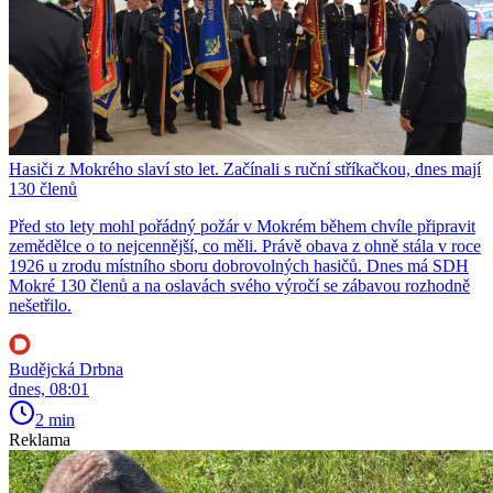
Hasiči z Mokrého slaví sto let. Začínali s ruční stříkačkou, dnes mají
130 členů
Před sto lety mohl pořádný požár v Mokrém během chvíle připravit
zemědělce o to nejcennější, co měli. Právě obava z ohně stála v roce
1926 u zrodu místního sboru dobrovolných hasičů. Dnes má SDH
Mokré 130 členů a na oslavách svého výročí se zábavou rozhodně
nešetřilo.
Budějcká Drbna
dnes, 08:01
2 min
Reklama