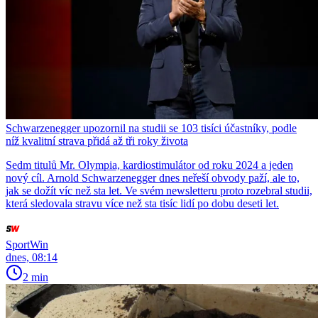
Schwarzenegger upozornil na studii se 103 tisíci účastníky, podle
níž kvalitní strava přidá až tři roky života
Sedm titulů Mr. Olympia, kardiostimulátor od roku 2024 a jeden
nový cíl. Arnold Schwarzenegger dnes neřeší obvody paží, ale to,
jak se dožít víc než sta let. Ve svém newsletteru proto rozebral studii,
která sledovala stravu více než sta tisíc lidí po dobu deseti let.
SportWin
dnes, 08:14
2 min