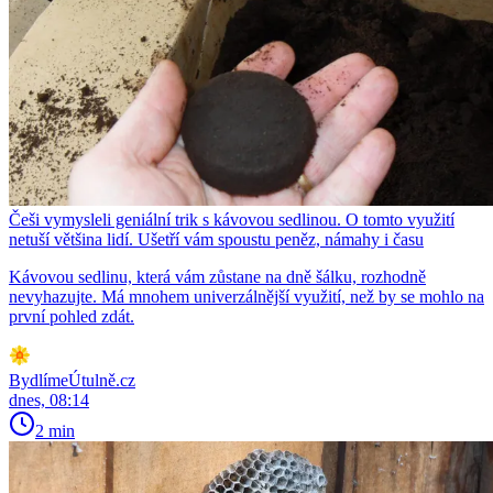
Češi vymysleli geniální trik s kávovou sedlinou. O tomto využití
netuší většina lidí. Ušetří vám spoustu peněz, námahy i času
Kávovou sedlinu, která vám zůstane na dně šálku, rozhodně
nevyhazujte. Má mnohem univerzálnější využití, než by se mohlo na
první pohled zdát.
BydlímeÚtulně.cz
dnes, 08:14
2 min