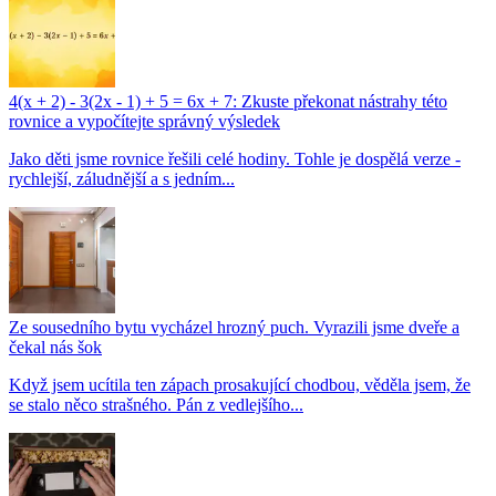
4(x + 2) - 3(2x - 1) + 5 = 6x + 7: Zkuste překonat nástrahy této
rovnice a vypočítejte správný výsledek
Jako děti jsme rovnice řešili celé hodiny. Tohle je dospělá verze -
rychlejší, záludnější a s jedním...
Ze sousedního bytu vycházel hrozný puch. Vyrazili jsme dveře a
čekal nás šok
Když jsem ucítila ten zápach prosakující chodbou, věděla jsem, že
se stalo něco strašného. Pán z vedlejšího...