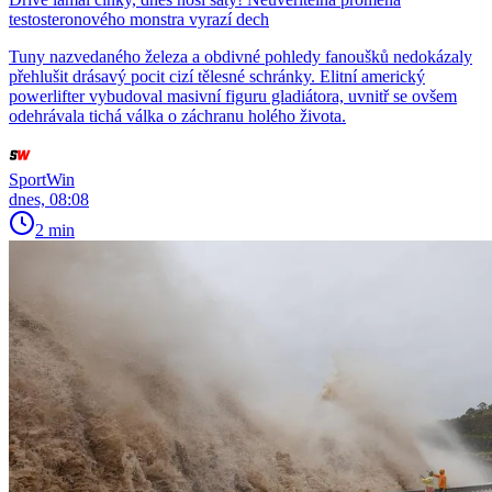
testosteronového monstra vyrazí dech
Tuny nazvedaného železa a obdivné pohledy fanoušků nedokázaly
přehlušit drásavý pocit cizí tělesné schránky. Elitní americký
powerlifter vybudoval masivní figuru gladiátora, uvnitř se ovšem
odehrávala tichá válka o záchranu holého života.
SportWin
dnes, 08:08
2 min