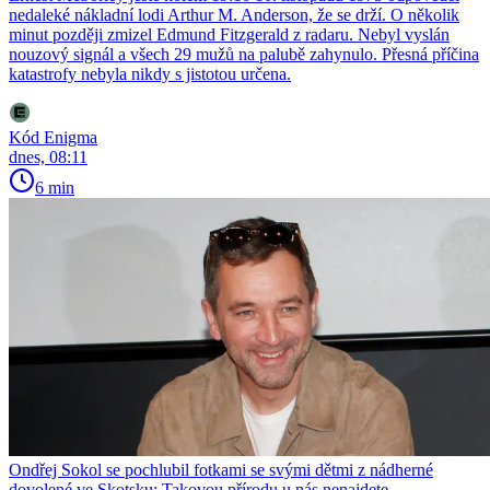
nedaleké nákladní lodi Arthur M. Anderson, že se drží. O několik
minut později zmizel Edmund Fitzgerald z radaru. Nebyl vyslán
nouzový signál a všech 29 mužů na palubě zahynulo. Přesná příčina
katastrofy nebyla nikdy s jistotou určena.
Kód Enigma
dnes, 08:11
6 min
Ondřej Sokol se pochlubil fotkami se svými dětmi z nádherné
dovolené ve Skotsku: Takovou přírodu u nás nenajdete