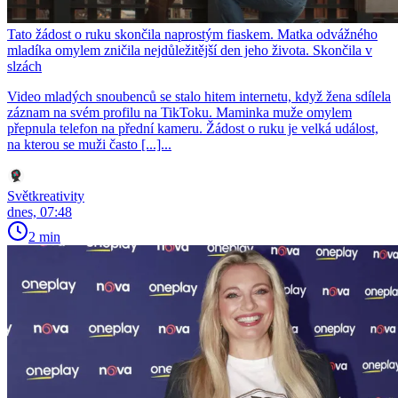
Tato žádost o ruku skončila naprostým fiaskem. Matka odvážného
mladíka omylem zničila nejdůležitější den jeho života. Skončila v
slzách
Video mladých snoubenců se stalo hitem internetu, když žena sdílela
záznam na svém profilu na TikToku. Maminka muže omylem
přepnula telefon na přední kameru. Žádost o ruku je velká událost,
na kterou se muži často [...]...
Světkreativity
dnes, 07:48
2 min