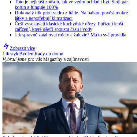
Toto je nejlepší způsob, jak ve vedru ochladit byt. Stojí pár
korun a funguje 100%
Dokonalý trik proti vedru z Itálie. Na balkon pověsí mokré
látky a nepotřebují klimatizaci
Češi vysekávají klasické kuchyňské dřezy. Pořizují lepší
zařízení, které ušetří spoustu času i vody
Jak správně zatahovat rolety a žaluzie? Má to svá pravidla
Zobrazit více
Lifestyle
Bydlení
Rady do domu
Vybrali jsme pro vás
Magazíny a zajímavosti