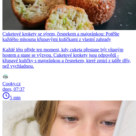
Cuketové krokety se sýrem, česnekem a majoránkou: Potěšte
každého mlsouna křupavými kuličkami z vlastní zahrady
Každé léto přijde ten moment, kdy cuketa přestane být vítaným
hostem a stane se výzvou. Cuketové krokety jsou odpovědí -
křupavé kuličky s majoránkou a česnekem, které zmizí z talíře dřív,
než vychladnou.
Cooky.cz
dnes, 07:37
5 min