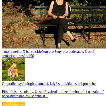
Toto je nejhorší barva oblečení pro ženy pro padesátce. České
seniorky ji nosí pořád
Co podle psychologů znamená, když si povídáte sami pro sebe
Přistihli jste se někdy, že si při vaření, uklízení nebo práci na zahradě
něco říkáte nahlas? Možná si...