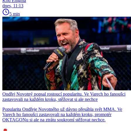
Kód Enigma
dnes, 11:13
5 min
Ondřej Novotný popsal rostoucí popularitu. Ve Varech ho fanoušci
zastavovali na každém kroku, stěžovat si ale nechce
Popularita Ondřeje Novotného už dávno přesáhla svět MMA. Ve
Varech ho fanoušci zastavovali na každém kroku, promotér
OKTAGONu si ale na ztrátu soukromí stěžovat nechce.