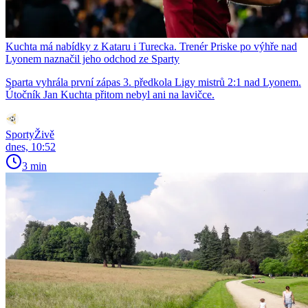
Kuchta má nabídky z Kataru i Turecka. Trenér Priske po výhře nad
Lyonem naznačil jeho odchod ze Sparty
Sparta vyhrála první zápas 3. předkola Ligy mistrů 2:1 nad Lyonem.
Útočník Jan Kuchta přitom nebyl ani na lavičce.
SportyŽivě
dnes, 10:52
3 min