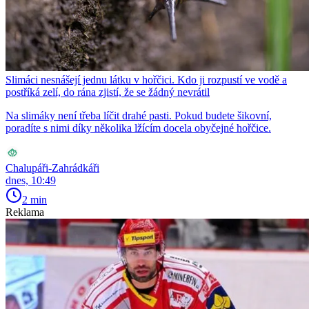
Slimáci nesnášejí jednu látku v hořčici. Kdo ji rozpustí ve vodě a
postříká zelí, do rána zjistí, že se žádný nevrátil
Na slimáky není třeba líčit drahé pasti. Pokud budete šikovní,
poradíte s nimi díky několika lžícím docela obyčejné hořčice.
Chalupáři-Zahrádkáři
dnes, 10:49
2 min
Reklama