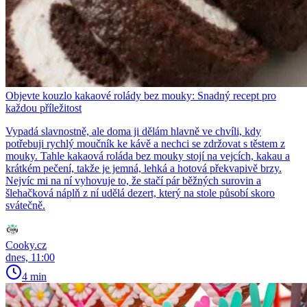
Objevte kouzlo kakaové rolády bez mouky: Snadný recept pro
každou příležitost
Vypadá slavnostně, ale doma ji dělám hlavně ve chvíli, kdy
potřebuji rychlý moučník ke kávě a nechci se zdržovat s těstem z
mouky. Tahle kakaová roláda bez mouky stojí na vejcích, kakau a
krátkém pečení, takže je jemná, lehká a hotová překvapivě brzy.
Nejvíc mi na ní vyhovuje to, že stačí pár běžných surovin a
šlehačková náplň z ní udělá dezert, který na stole působí skoro
svátečně.
Cooky.cz
dnes, 11:00
4 min