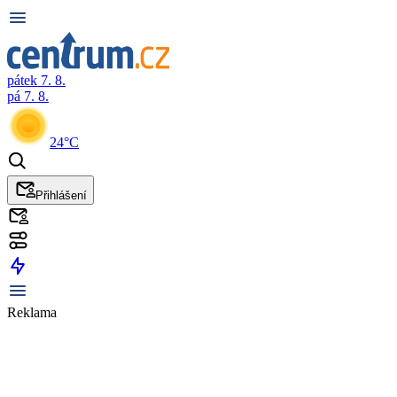
pátek 7. 8.
pá 7. 8.
24°C
Přihlášení
Reklama