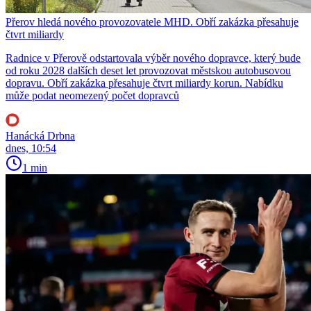
Přerov hledá nového provozovatele MHD. Obří zakázka přesahuje
čtvrt miliardy
Radnice v Přerově odstartovala výběr nového dopravce, který bude
od roku 2028 dalších deset let provozovat městskou autobusovou
dopravu. Obří zakázka přesahuje čtvrt miliardy korun. Nabídku
může podat neomezený počet dopravců
Hanácká Drbna
dnes, 10:54
1 min