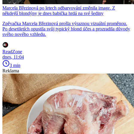
Marcela Březinová po letech odbarvování změnila image. Z
někdejší blondýny je dnes babička hrdá na své šediny
Zpěvačka Marcela Březinová prošla výraznou vizuální proměnou.
Po desetiletích opustila svůj typický blond účes a prozradila důvody
svého nového vzhledu.
ReadZone
dnes, 11:04
3 min
Reklama