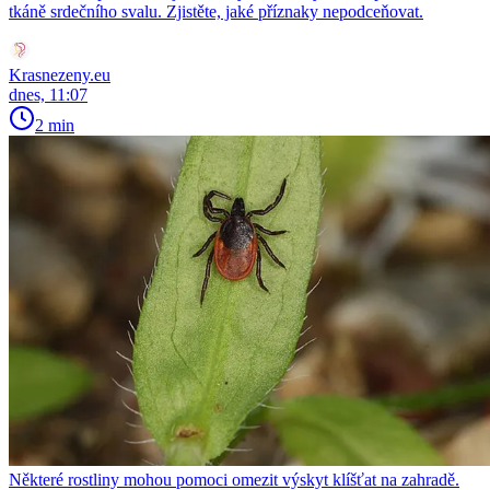
tkáně srdečního svalu. Zjistěte, jaké příznaky nepodceňovat.
Krasnezeny.eu
dnes, 11:07
2 min
Některé rostliny mohou pomoci omezit výskyt klíšťat na zahradě.