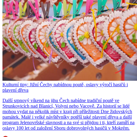
Kulturní tipy: Jižní Čechy nabídnou poutě, oslavy výročí hasičů i
plavení dřeva
Další srpnový víkend na jihu Čech nabídne tradiční poutě ve
Strunkovicích nad Blanicí, Volyni nebo Vacově. Za historií se lidé
mohou vydat na několik míst v kraji při příležitosti Dne židovských
památek. Malé i velké návštěvníky potěší také plavení dřeva a další
program Jelenovršské slavnosti a na své si přijdou i ti, kteří zamíří na
oslavy 100 let od založení Sboru dobrovolných hasičů v Mokrém.