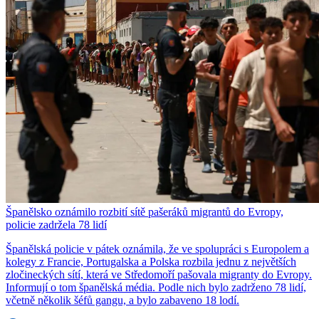
Španělsko oznámilo rozbití sítě pašeráků migrantů do Evropy,
policie zadržela 78 lidí
Španělská policie v pátek oznámila, že ve spolupráci s Europolem a
kolegy z Francie, Portugalska a Polska rozbila jednu z největších
zločineckých sítí, která ve Středomoří pašovala migranty do Evropy.
Informují o tom španělská média. Podle nich bylo zadrženo 78 lidí,
včetně několik šéfů gangu, a bylo zabaveno 18 lodí.