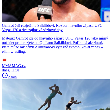
Gamrot čelí rozjetému Salkilldovi. Rozbor hlavního zápasu UFC
Vegas 120 a dva zajímavé sázkové tipy
Mateusz Gamrot jde do hlavního zápasu UFC Vegas 120 jako mírný
outsider proti rozjetému Quillanu Salkilldovi. Polák má ale zbraň,
která může mladému Australanovi výrazně zkomplikovat zápas –
elitní wrestling.
MMAMAG.cz
dnes, 11:01
2 min