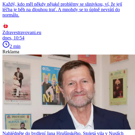
Každý, kdo měl někdy nějaké problémy se slinivkou, ví, že její
léčba je běh na dlouhou trať. A mnohdy se to úplně nevrátí do
normálu.
Zdravestravovani.eu
dnes, 10:54
2 min
Reklama
Nahlédněte do bydlení Jana Hrušínského. Stoletá vila v Nuslích