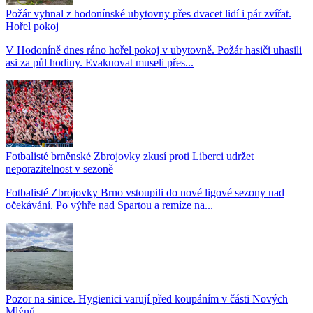
Požár vyhnal z hodonínské ubytovny přes dvacet lidí i pár zvířat.
Hořel pokoj
V Hodoníně dnes ráno hořel pokoj v ubytovně. Požár hasiči uhasili
asi za půl hodiny. Evakuovat museli přes...
Fotbalisté brněnské Zbrojovky zkusí proti Liberci udržet
neporazitelnost v sezoně
Fotbalisté Zbrojovky Brno vstoupili do nové ligové sezony nad
očekávání. Po výhře nad Spartou a remíze na...
Pozor na sinice. Hygienici varují před koupáním v části Nových
Mlýnů