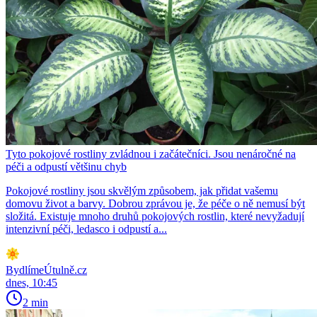
Tyto pokojové rostliny zvládnou i začátečníci. Jsou nenáročné na
péči a odpustí většinu chyb
Pokojové rostliny jsou skvělým způsobem, jak přidat vašemu
domovu život a barvy. Dobrou zprávou je, že péče o ně nemusí být
složitá. Existuje mnoho druhů pokojových rostlin, které nevyžadují
intenzivní péči, ledasco i odpustí a...
BydlímeÚtulně.cz
dnes, 10:45
2 min