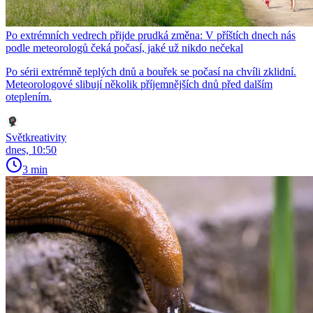
Po extrémních vedrech přijde prudká změna: V příštích dnech nás
podle meteorologů čeká počasí, jaké už nikdo nečekal
Po sérii extrémně teplých dnů a bouřek se počasí na chvíli zklidní.
Meteorologové slibují několik příjemnějších dnů před dalším
oteplením.
Světkreativity
dnes, 10:50
3 min