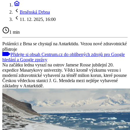
Brněnská Drbna
11. 12. 2025, 16:00
1 min
Polárníci z Brna se chystají na Antarktidu. Vezou nové zdravotnické
přístroje
Přidejte si obsah Centrum.cz do oblíbených zdrojů pro Google
hledání a Google zprávy
Na začátku ledna vyrazí na ostrov Jamese Rosse jubilejní 20.
expedice Masarykovy univerzity. Vědci kromě výzkumu vezou i
moderní zdravotnické vybavení za téměř milion korun, které posune
Českou vědeckou stanici J. G. Mendela mezi nejlépe vybavené
základny v Antarktidě.