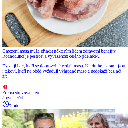
Omezení masa může přinést některým lidem zdravotní benefity.
Rozhodující je pestrost a vyváženost celého jídelníčku
Existují lidé, kteří se dobrovolně vzdali masa. Na druhou stranu jsou
i takoví, kteří na oběd vyžadují výhradně maso a nedokáží bez něj
žít.
Zdravestravovani.eu
dnes, 11:04
2 min