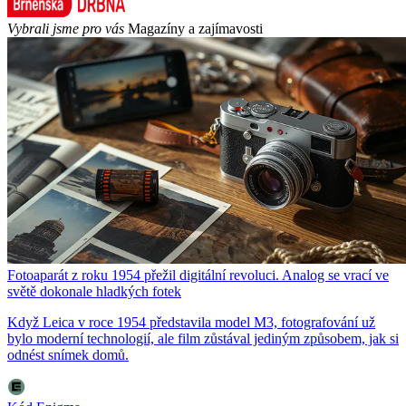
Vybrali jsme pro vás
Magazíny a zajímavosti
Fotoaparát z roku 1954 přežil digitální revoluci. Analog se vrací ve
světě dokonale hladkých fotek
Když Leica v roce 1954 představila model M3, fotografování už
bylo moderní technologií, ale film zůstával jediným způsobem, jak si
odnést snímek domů.