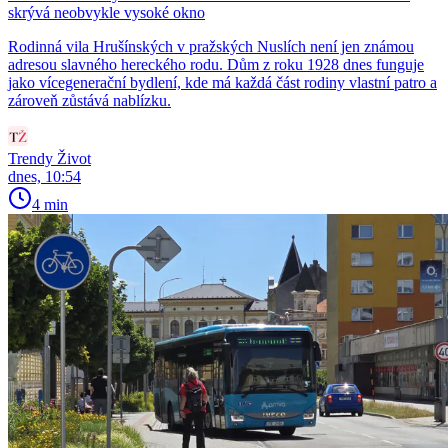
skrývá neobvykle vysoké okno
Rodinná vila Hrušínských v pražských Nuslích není jen známou
adresou slavného hereckého rodu. Dům z roku 1928 dnes funguje
jako vícegenerační bydlení, kde má každá část rodiny vlastní patro a
zároveň zůstává nablízku.
Trendy Život
dnes, 10:54
4 min