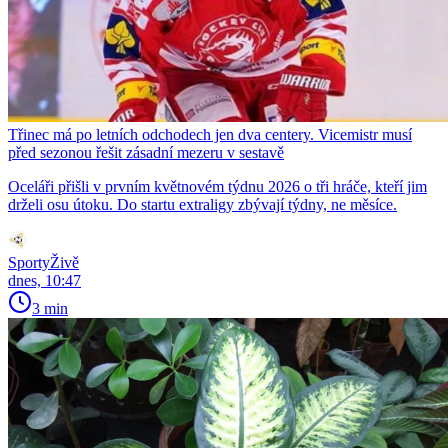
Třinec má po letních odchodech jen dva centery. Vicemistr musí
před sezonou řešit zásadní mezeru v sestavě
Oceláři přišli v prvním květnovém týdnu 2026 o tři hráče, kteří jim
drželi osu útoku. Do startu extraligy zbývají týdny, ne měsíce.
SportyŽivě
dnes, 10:47
3 min