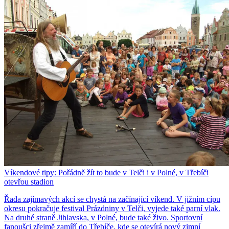
Víkendové tipy: Pořádně žít to bude v Telči i v Polné, v Třebíči
otevřou stadion
Řada zajímavých akcí se chystá na začínající víkend. V jižním cípu
okresu pokračuje festival Prázdniny v Telči, vyjede také parní vlak.
Na druhé straně Jihlavska, v Polné, bude také živo. Sportovní
fanoušci zřejmě zamíří do Třebíče, kde se otevírá nový zimní