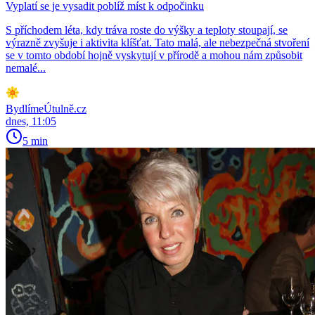
Vyplatí se je vysadit poblíž míst k odpočinku
S příchodem léta, kdy tráva roste do výšky a teploty stoupají, se
výrazně zvyšuje i aktivita klíšťat. Tato malá, ale nebezpečná stvoření
se v tomto období hojně vyskytují v přírodě a mohou nám způsobit
nemalé...
BydlímeÚtulně.cz
dnes, 11:05
5 min