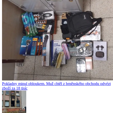
Pokladny minul obloukem. Muž chtěl z brněnského obchodu odvézt
zboží za 18 tisíc