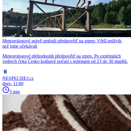
Meteorologové právě změnili předpověď na srpen: Větší průšvih,
než jsme očekávali
Meteorologové přehodnotili předpověď na srpen. Po extrémních
vedrech čeká Česko kolísavé počasí s teplotami od 23 do 30 stupňů.
NESPECHEJ.cz
dnes, 11:00
3 min