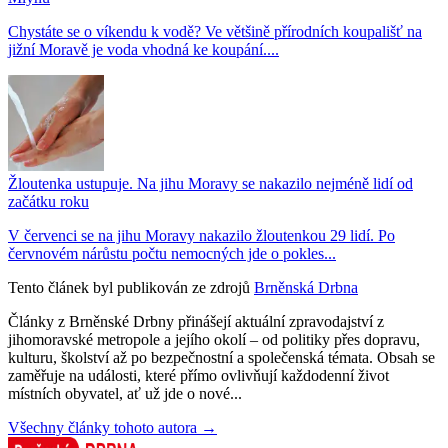
Chystáte se o víkendu k vodě? Ve většině přírodních koupališť na
jižní Moravě je voda vhodná ke koupání....
Žloutenka ustupuje. Na jihu Moravy se nakazilo nejméně lidí od
začátku roku
V červenci se na jihu Moravy nakazilo žloutenkou 29 lidí. Po
červnovém nárůstu počtu nemocných jde o pokles...
Tento článek byl publikován ze zdrojů
Brněnská Drbna
Články z Brněnské Drbny přinášejí aktuální zpravodajství z
jihomoravské metropole a jejího okolí – od politiky přes dopravu,
kulturu, školství až po bezpečnostní a společenská témata. Obsah se
zaměřuje na události, které přímo ovlivňují každodenní život
místních obyvatel, ať už jde o nové...
Všechny články tohoto autora →