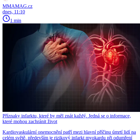
MMAMAG.cz
dnes, 11:10
1 min
Příznaky infarktu, které by měl znát každý. Jedná se o informace,
které mohou zachránit život
Kardiovaskulární onemocnění patří mezi hlavní příčinu úmrtí lidí na
celém světě, především je rizikový infarkt myokardu při odumření