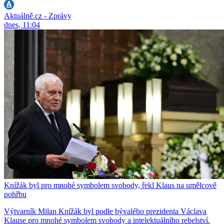
Aktuálně.cz - Zprávy
dnes, 11:04
Knížák byl pro mnohé symbolem svobody, řekl Klaus na umělcově
pohřbu
Výtvarník Milan Knížák byl podle bývalého prezidenta Václava
Klause pro mnohé symbolem svobody a intelektuálního rebelství.