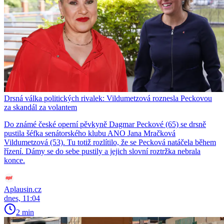
Drsná válka politických rivalek: Vildumetzová roznesla Peckovou
za skandál za volantem
Do známé české operní pěvkyně Dagmar Peckové (65) se drsně
pustila šéfka senátorského klubu ANO Jana Mračková
Vildumetzová (53). Tu totiž rozlítilo, že se Pecková natáčela během
řízení. Dámy se do sebe pustily a jejich slovní roztržka nebrala
konce.
Aplausin.cz
dnes, 11:04
2 min