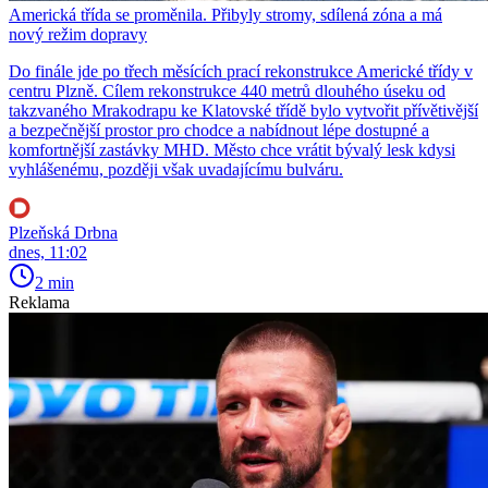
Americká třída se proměnila. Přibyly stromy, sdílená zóna a má
nový režim dopravy
Do finále jde po třech měsících prací rekonstrukce Americké třídy v
centru Plzně. Cílem rekonstrukce 440 metrů dlouhého úseku od
takzvaného Mrakodrapu ke Klatovské třídě bylo vytvořit přívětivější
a bezpečnější prostor pro chodce a nabídnout lépe dostupné a
komfortnější zastávky MHD. Město chce vrátit bývalý lesk kdysi
vyhlášenému, později však uvadajícímu bulváru.
Plzeňská Drbna
dnes, 11:02
2 min
Reklama