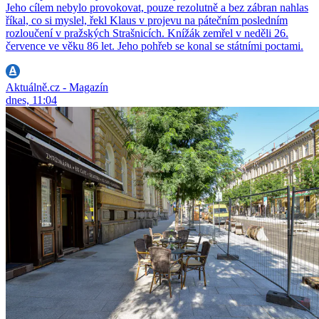
Jeho cílem nebylo provokovat, pouze rezolutně a bez zábran nahlas
říkal, co si myslel, řekl Klaus v projevu na pátečním posledním
rozloučení v pražských Strašnicích. Knížák zemřel v neděli 26.
července ve věku 86 let. Jeho pohřeb se konal se státními poctami.
Aktuálně.cz - Magazín
dnes, 11:04