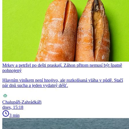
Mrkev a petržel po dešti praskají. Záhon přitom nemusí být špatně
pohnojený
Hlavním viníkem není hnojivo, ale rozkolísaná vláha v půdě. Stačí
pár dnů sucha a jeden vydatný déšť.
Chalupáři-Zahrádkáři
dnes, 15:18
3 min