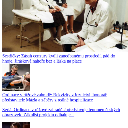
Sestřičky: Zásah cenzury kvůli zanedbanému prostředí, pád do
hnoje, Jirásková nahoře bez a láska na place
Ordinace v růžové zahradě: Rekvizity z řeznictví, honorář
představitele Mázla a záběry z reálné hospitalizace
Seriál Ordinace v růžové zahradě 2 představuje fenomén českých
obrazovek. Zákulisí projektu odhaluje...