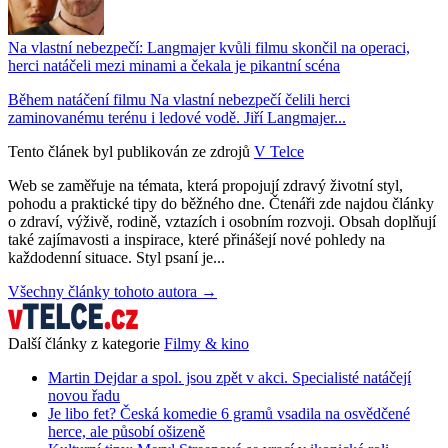
Na vlastní nebezpečí: Langmajer kvůli filmu skončil na operaci,
herci natáčeli mezi minami a čekala je pikantní scéna
Během natáčení filmu Na vlastní nebezpečí čelili herci
zaminovanému terénu i ledové vodě. Jiří Langmajer...
Tento článek byl publikován ze zdrojů
V Telce
Web se zaměřuje na témata, která propojují zdravý životní styl,
pohodu a praktické tipy do běžného dne. Čtenáři zde najdou články
o zdraví, výživě, rodině, vztazích i osobním rozvoji. Obsah doplňují
také zajímavosti a inspirace, které přinášejí nové pohledy na
každodenní situace. Styl psaní je...
Všechny články tohoto autora →
Další články z kategorie
Filmy & kino
Martin Dejdar a spol. jsou zpět v akci. Specialisté natáčejí
novou řadu
Je libo fet? Česká komedie 6 gramů vsadila na osvědčené
herce, ale působí ošizeně