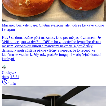
Mazanec bez kalendáře: Chutná svátečně, ale hodí se ke kávě klidně
i v srpnu
Když se doma začne péct mazanec, je to pro mě jasné znamení, že
Velikonoce jsou za dveřmi. Dělám ho z poctivého kynutého těsta s
máslem, citronovou kůrou a mandlemi navrchu, a právě díky
delšímu kynutí zůstává pěkně vláčný a nepadá. Je to recept, ke
kterému se vracím každý rok, protože funguje i v obyčejné domácí
kuchyni.
Cooky.cz
dnes, 15:31
4 min