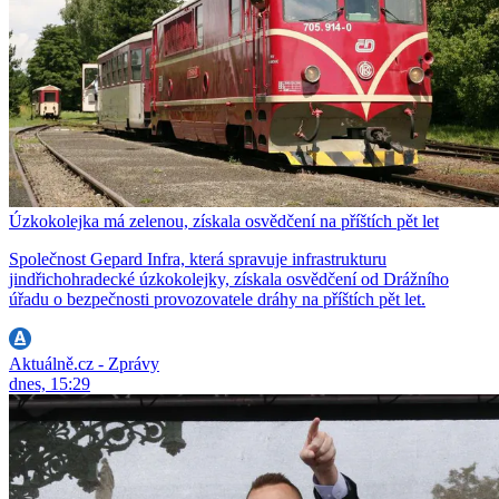
Úzkokolejka má zelenou, získala osvědčení na příštích pět let
Společnost Gepard Infra, která spravuje infrastrukturu
jindřichohradecké úzkokolejky, získala osvědčení od Drážního
úřadu o bezpečnosti provozovatele dráhy na příštích pět let.
Aktuálně.cz - Zprávy
dnes, 15:29