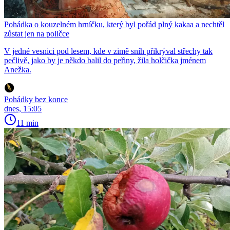
Pohádka o kouzelném hrníčku, který byl pořád plný kakaa a nechtěl
zůstat jen na poličce
V jedné vesnici pod lesem, kde v zimě sníh přikrýval střechy tak
pečlivě, jako by je někdo balil do peřiny, žila holčička jménem
Anežka.
Pohádky bez konce
dnes, 15:05
11 min