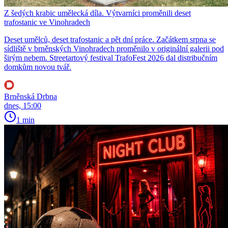
Z šedých krabic umělecká díla. Výtvarníci proměnili deset
trafostanic ve Vinohradech
Deset umělců, deset trafostanic a pět dní práce. Začátkem srpna se
sídliště v brněnských Vinohradech proměnilo v originální galerii pod
širým nebem. Streetartový festival TrafoFest 2026 dal distribučním
domkům novou tvář.
Brněnská Drbna
dnes, 15:00
1 min