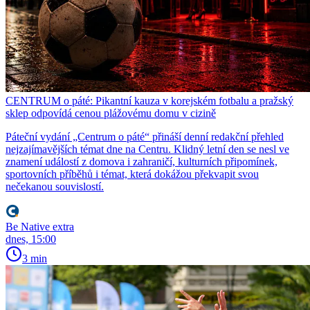
CENTRUM o páté: Pikantní kauza v korejském fotbalu a pražský
sklep odpovídá cenou plážovému domu v cizině
Páteční vydání „Centrum o páté“ přináší denní redakční přehled
nejzajímavějších témat dne na Centru. Klidný letní den se nesl ve
znamení událostí z domova i zahraničí, kulturních připomínek,
sportovních příběhů i témat, která dokážou překvapit svou
nečekanou souvislostí.
Be Native extra
dnes, 15:00
3 min