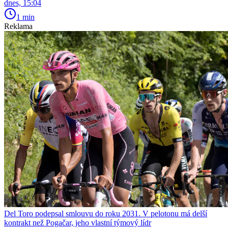
dnes, 15:04
1 min
Reklama
Del Toro podepsal smlouvu do roku 2031. V pelotonu má delší
kontrakt než Pogačar, jeho vlastní týmový lídr