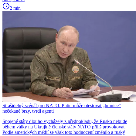
2 min
Strašidelný scénář pro NATO. Putin může otestovat „hranice“
nečekaně brzy, tvrdí agenti
Spojené státy dlouho vycházely z předpokladu, že Rusko nebude
během války na Ukrajině členské státy NATO příliš provokovat.
Podle amerických médií se však toto hodnocení změnilo a ruský