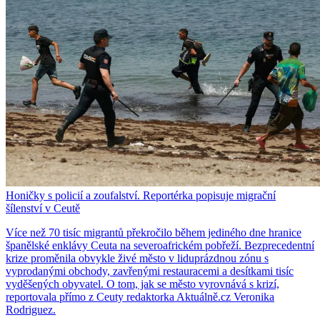
Honičky s policií a zoufalství. Reportérka popisuje migrační
šílenství v Ceutě
Více než 70 tisíc migrantů překročilo během jediného dne hranice
španělské enklávy Ceuta na severoafrickém pobřeží. Bezprecedentní
krize proměnila obvykle živé město v liduprázdnou zónu s
vyprodanými obchody, zavřenými restauracemi a desítkami tisíc
vyděšených obyvatel. O tom, jak se město vyrovnává s krizí,
reportovala přímo z Ceuty redaktorka Aktuálně.cz Veronika
Rodriguez.