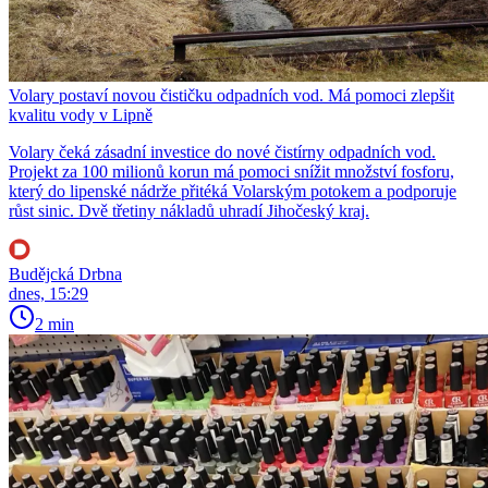
Volary postaví novou čističku odpadních vod. Má pomoci zlepšit
kvalitu vody v Lipně
Volary čeká zásadní investice do nové čistírny odpadních vod.
Projekt za 100 milionů korun má pomoci snížit množství fosforu,
který do lipenské nádrže přitéká Volarským potokem a podporuje
růst sinic. Dvě třetiny nákladů uhradí Jihočeský kraj.
Budějcká Drbna
dnes, 15:29
2 min