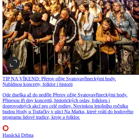
TIP NA VÍKEND: Přerov ožije Svatovavřineckými hody.
Nabídnou koncerty, folklor i historii
Ode dneška až do neděle Přerov ožije Svatovavřineckými hody.
Přinesou tři dny koncertů, historických oslav, folkloru i
doprovodných akcí pro celé rodiny. Novinkou letošního ročníku
budou Hody u Trafačky v ulici Na Marku, které vrátí do hodového
programu lidové tradice, kroje a folklor.
Hanácká Drbna