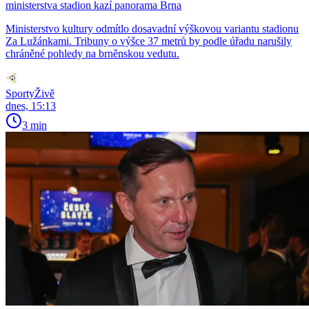
ministerstva stadion kazí panorama Brna
Ministerstvo kultury odmítlo dosavadní výškovou variantu stadionu
Za Lužánkami. Tribuny o výšce 37 metrů by podle úřadu narušily
chráněné pohledy na brněnskou vedutu.
SportyŽivě
dnes, 15:13
3 min