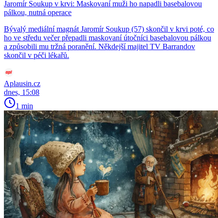
Jaromír Soukup v krvi: Maskovaní muži ho napadli basebalovou
pálkou, nutná operace
Bývalý mediální magnát Jaromír Soukup (57) skončil v krvi poté, co
ho ve středu večer přepadli maskovaní útočníci basebalovou pálkou
a způsobili mu tržná poranění. Někdejší majitel TV Barrandov
skončil v péči lékařů.
Aplausin.cz
dnes, 15:08
1 min