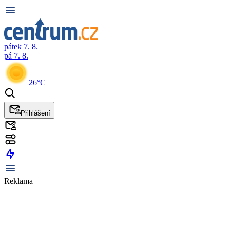
pátek 7. 8.
pá 7. 8.
26°C
Přihlášení
Reklama