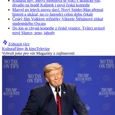
Kulturní tipy: Meryl Streepová se vrací v ikonické roli,
divadlo na hradě Kašperk i nová česká komedie
Marvel po letech znovu slaví. Nový Spider-Man přepsal
historii a ukázal, na co fanoušci celou dobu čekali
Český film Volklore režisérky Viktorie Štěpánové získal
studentského Oscara
Do kin se chystá komedie z české vesnice. Tvůrci avizují
nové Slunce, seno, jahody
Zobrazit více
Kultura
Filmy & kino
Televize
Vybrali jsme pro vás
Magazíny a zajímavosti