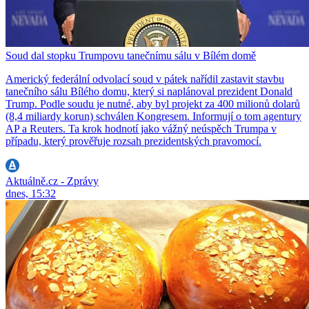
Soud dal stopku Trumpovu tanečnímu sálu v Bílém domě
Americký federální odvolací soud v pátek nařídil zastavit stavbu
tanečního sálu Bílého domu, který si naplánoval prezident Donald
Trump. Podle soudu je nutné, aby byl projekt za 400 milionů dolarů
(8,4 miliardy korun) schválen Kongresem. Informují o tom agentury
AP a Reuters. Ta krok hodnotí jako vážný neúspěch Trumpa v
případu, který prověřuje rozsah prezidentských pravomocí.
Aktuálně.cz - Zprávy
dnes, 15:32