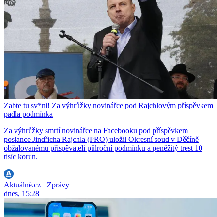
Zabte tu sv*ni! Za výhrůžky novinářce pod Rajchlovým příspěvkem
padla podmínka
Za výhrůžky smrtí novinářce na Facebooku pod příspěvkem
poslance Jindřicha Rajchla (PRO) uložil Okresní soud v Děčíně
obžalovanému přispěvateli půlroční podmínku a peněžitý trest 10
tisíc korun.
Aktuálně.cz - Zprávy
dnes, 15:28