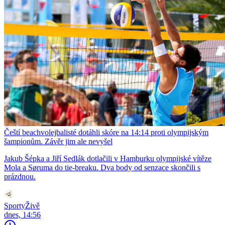
Čeští beachvolejbalisté dotáhli skóre na 14:14 proti olympijským
šampionům. Závěr jim ale nevyšel
Jakub Šépka a Jiří Sedlák dotlačili v Hamburku olympijské vítěze
Mola a Søruma do tie-breaku. Dva body od senzace skončili s
prázdnou.
SportyŽivě
dnes, 14:56