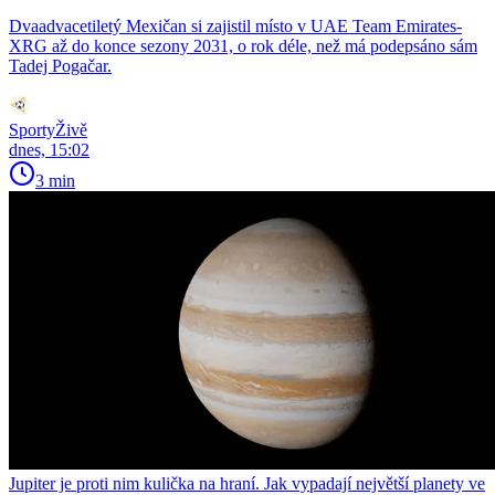
Dvaadvacetiletý Mexičan si zajistil místo v UAE Team Emirates-
XRG až do konce sezony 2031, o rok déle, než má podepsáno sám
Tadej Pogačar.
SportyŽivě
dnes, 15:02
3 min
Jupiter je proti nim kulička na hraní. Jak vypadají největší planety ve