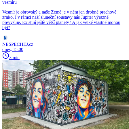
vesmíru
Vesmír je obrovský a naše Země je v něm jen drobné prachové
zrnko. I v rámci naší sluneční soustavy nás Jupiter výrazně
převyšuje. Existují ještě větší planety? A jak velké vlastně mohou
být?
NESPECHEJ.cz
dnes, 15:00
3 min