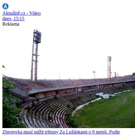
Aktuálně.cz - Video
dnes, 15:15
Reklama
Zbrojovka musí snížit tribuny Za Lužánkami o 9 metrů. Podle