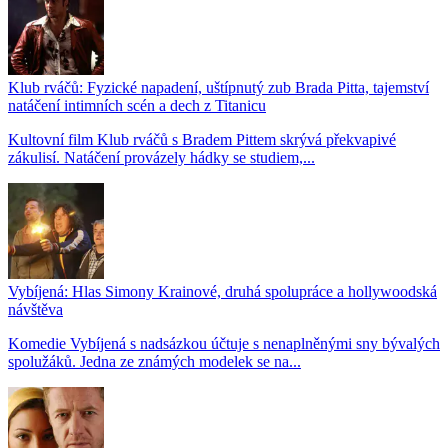
Klub rváčů: Fyzické napadení, uštípnutý zub Brada Pitta, tajemství
natáčení intimních scén a dech z Titanicu
Kultovní film Klub rváčů s Bradem Pittem skrývá překvapivé
zákulisí. Natáčení provázely hádky se studiem,...
Vybíjená: Hlas Simony Krainové, druhá spolupráce a hollywoodská
návštěva
Komedie Vybíjená s nadsázkou účtuje s nenaplněnými sny bývalých
spolužáků. Jedna ze známých modelek se na...