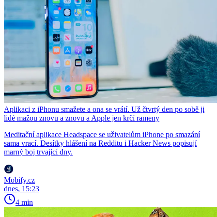
Aplikaci z iPhonu smažete a ona se vrátí. Už čtvrtý den po sobě ji
lidé mažou znovu a znovu a Apple jen krčí rameny
Meditační aplikace Headspace se uživatelům iPhone po smazání
sama vrací. Desítky hlášení na Redditu i Hacker News popisují
marný boj trvající dny.
Mobify.cz
dnes, 15:23
4 min