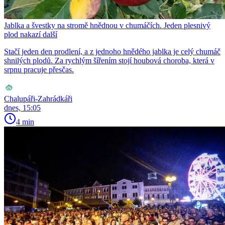
Jablka a švestky na stromě hnědnou v chumáčích. Jeden plesnivý
plod nakazí další
Stačí jeden den prodlení, a z jednoho hnědého jablka je celý chumáč
shnilých plodů. Za rychlým šířením stojí houbová choroba, která v
srpnu pracuje přesčas.
Chalupáři-Zahrádkáři
dnes, 15:05
4 min