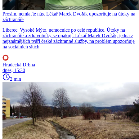
Prosím, nemlaťte nás. Lékař Marek Dvořák upozorňuje na útoky na
záchranáře
Liberec, Vysoké Mýto, nemocnice po celé republice. Útoky na
záchranáře a zdravotníky se opakují. Lékař Marek Dvořák, jedna z
nejznámějších tváří české záchranné služby, na problém upozorňuje
na sociálních sítích.
Hradecká Drbna
dnes, 15:30
2 min