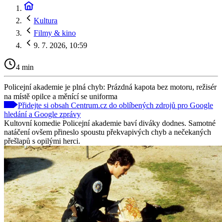
Kultura
Filmy & kino
9. 7. 2026, 10:59
4 min
Policejní akademie je plná chyb: Prázdná kapota bez motoru, režisér
na místě opilce a měnící se uniforma
Přidejte si obsah Centrum.cz do oblíbených zdrojů pro Google
hledání a Google zprávy
Kultovní komedie Policejní akademie baví diváky dodnes. Samotné
natáčení ovšem přineslo spoustu překvapivých chyb a nečekaných
přešlapů s opilými herci.