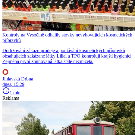
Kontroly na Vysočině odhalily stovky nevyhovujících kosmetických
přípravků
Dodržování zákazu prodeje a používání kosmetických přípravků
obsahujících zakázané látky Lilial a TPO kontrolují krajští hygienici.
Zejména první zmiňovaná látka stále nezmizela.
Jihlavská Drbna
dnes, 15:29
1 min
Reklama