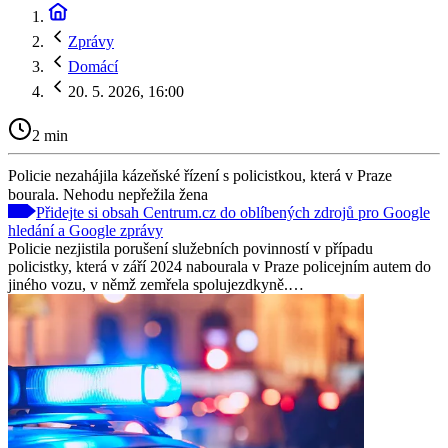
Zprávy
Domácí
20. 5. 2026, 16:00
2 min
Policie nezahájila kázeňské řízení s policistkou, která v Praze
bourala. Nehodu nepřežila žena
Přidejte si obsah Centrum.cz do oblíbených zdrojů pro Google
hledání a Google zprávy
Policie nezjistila porušení služebních povinností v případu
policistky, která v září 2024 nabourala v Praze policejním autem do
jiného vozu, v němž zemřela spolujezdkyně.…