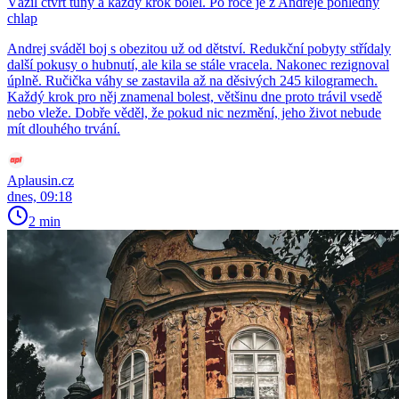
Vážil čtvrt tuny a každý krok bolel. Po roce je z Andreje pohledný
chlap
Andrej sváděl boj s obezitou už od dětství. Redukční pobyty střídaly
další pokusy o hubnutí, ale kila se stále vracela. Nakonec rezignoval
úplně. Ručička váhy se zastavila až na děsivých 245 kilogramech.
Každý krok pro něj znamenal bolest, většinu dne proto trávil vsedě
nebo vleže. Dobře věděl, že pokud nic nezmění, jeho život nebude
mít dlouhého trvání.
Aplausin.cz
dnes, 09:18
2 min