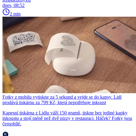
dnes, 08:52
2 min
Fotky z mobilu vytiskne za 5 sekund a vejde se do kapsy. Lidl
prodává tiskárnu za 799 Kč, která nepotřebuje inkoust
Kapesní tiskárna z Lidlu váží 150 gramů, tiskne bez jediné kapky
inkoustu a stojí méně než dvě pizzy v restauraci. Háček? Fotky jsou
černobílé.