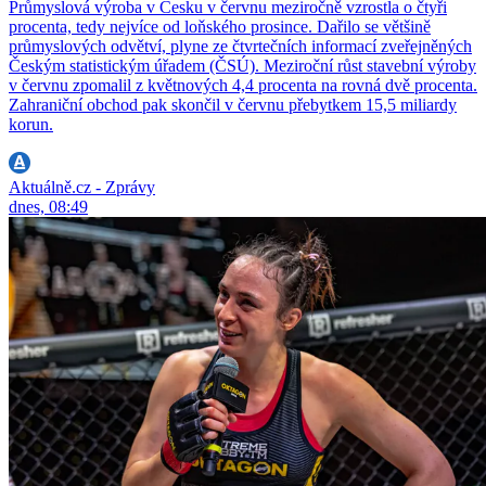
Průmyslová výroba v Česku v červnu meziročně vzrostla o čtyři
procenta, tedy nejvíce od loňského prosince. Dařilo se většině
průmyslových odvětví, plyne ze čtvrtečních informací zveřejněných
Českým statistickým úřadem (ČSÚ). Meziroční růst stavební výroby
v červnu zpomalil z květnových 4,4 procenta na rovná dvě procenta.
Zahraniční obchod pak skončil v červnu přebytkem 15,5 miliardy
korun.
Aktuálně.cz - Zprávy
dnes, 08:49