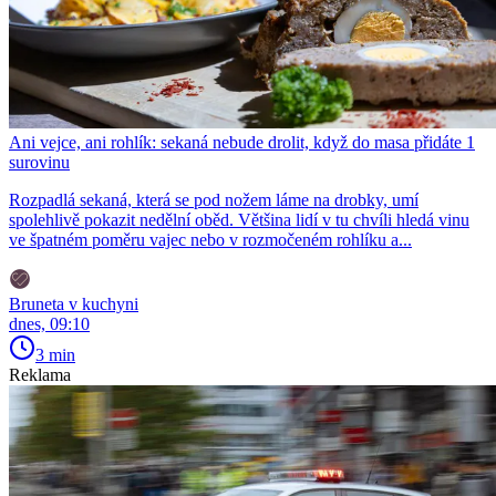
Ani vejce, ani rohlík: sekaná nebude drolit, když do masa přidáte 1
surovinu
Rozpadlá sekaná, která se pod nožem láme na drobky, umí
spolehlivě pokazit nedělní oběd. Většina lidí v tu chvíli hledá vinu
ve špatném poměru vajec nebo v rozmočeném rohlíku a...
Bruneta v kuchyni
dnes, 09:10
3 min
Reklama