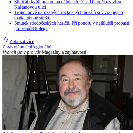
Silničáři kvůli pracím na dálnicích D1 a D2 opět uzavřou
Kaštanovou ulici
Trojici nově narozených rozkošných nosálů si v zoo jejich
matka přísně střeží
Smutek středočeských hasičů. Při ponoru v nejhlubší propasti
jim zemřel kolega
Zobrazit více
Zprávy
Domácí
Regionální
Vybrali jsme pro vás
Magazíny a zajímavosti