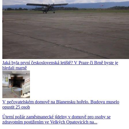
Jaká byla první československá letiště? V Praze či Brně byste je
hledali marně
V pečovatelském domově na Blanensku hořelo. Budovu muselo
opustit 25 osob
Úterní požár zaměstnanecké jídelny v domově pro osoby se
zdravotním postižením ve Velkých Opatovicích na...