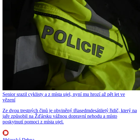
Senior srazil cyklisty a z místa ujel, nyní mu hrozí až pět let ve
vězení
Ze dvou trestných činů je obviněný třiasedmdesátiletý řidič, který na
jaře způsobil na Žďársku vážnou dopravní nehodu a místo
poskytnutí pomoci z místa ujel.
Jihlavská Drbna