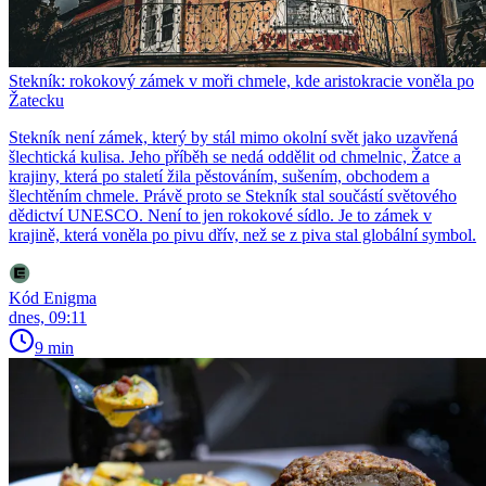
Stekník: rokokový zámek v moři chmele, kde aristokracie voněla po
Žatecku
Stekník není zámek, který by stál mimo okolní svět jako uzavřená
šlechtická kulisa. Jeho příběh se nedá oddělit od chmelnic, Žatce a
krajiny, která po staletí žila pěstováním, sušením, obchodem a
šlechtěním chmele. Právě proto se Stekník stal součástí světového
dědictví UNESCO. Není to jen rokokové sídlo. Je to zámek v
krajině, která voněla po pivu dřív, než se z piva stal globální symbol.
Kód Enigma
dnes, 09:11
9 min