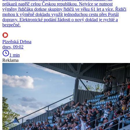
průkazů napříč celou Českou republikou. Nejvíce se nutnost
výměny řidičáku dotkne skupiny řidičů ve věku 61 let a více. Řidiči
mohou k výměně dokladu využít jednoduchou cestu přes Portál
dopravy. Elektronické podání žádosti o nový doklad je rychlé a
bezpečné.
Plzeňská Drbna
dnes, 09:02
1 min
Reklama