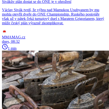
Sivákův plán dostat se do ONE je v ohrožení
Václav Sivák tvrdí, že výhra nad Mamukou Usubyanem by mu
mohla otevřít dveře do ONE Championship. Ruského postojáře
však už v pátek čeká turnajový duel s Maratem Grigorianem, který
může český plán výrazně zkomplikovat.
MMAMAG.cz
dnes, 08:32
1 min