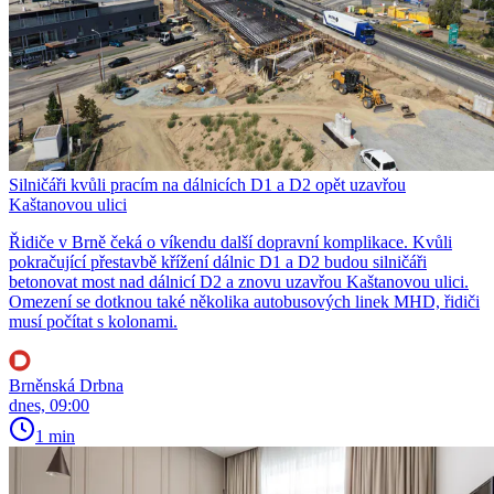
Silničáři kvůli pracím na dálnicích D1 a D2 opět uzavřou
Kaštanovou ulici
Řidiče v Brně čeká o víkendu další dopravní komplikace. Kvůli
pokračující přestavbě křížení dálnic D1 a D2 budou silničáři
betonovat most nad dálnicí D2 a znovu uzavřou Kaštanovou ulici.
Omezení se dotknou také několika autobusových linek MHD, řidiči
musí počítat s kolonami.
Brněnská Drbna
dnes, 09:00
1 min