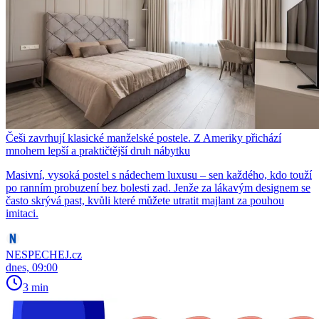
Češi zavrhují klasické manželské postele. Z Ameriky přichází
mnohem lepší a praktičtější druh nábytku
Masivní, vysoká postel s nádechem luxusu – sen každého, kdo touží
po ranním probuzení bez bolesti zad. Jenže za lákavým designem se
často skrývá past, kvůli které můžete utratit majlant za pouhou
imitaci.
NESPECHEJ.cz
dnes, 09:00
3 min