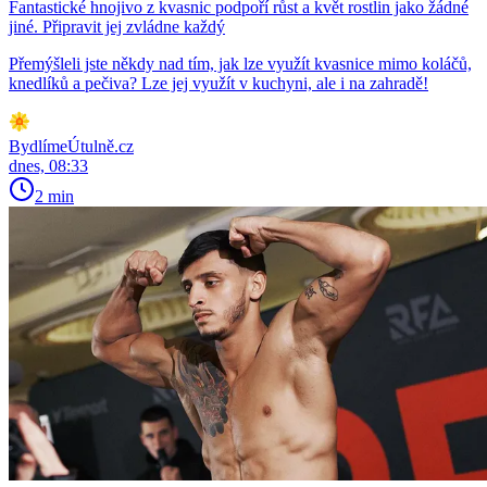
Fantastické hnojivo z kvasnic podpoří růst a květ rostlin jako žádné
jiné. Připravit jej zvládne každý
Přemýšleli jste někdy nad tím, jak lze využít kvasnice mimo koláčů,
knedlíků a pečiva? Lze jej využít v kuchyni, ale i na zahradě!
BydlímeÚtulně.cz
dnes, 08:33
2 min