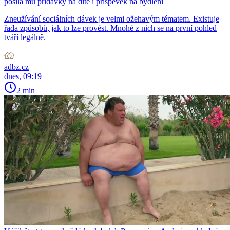
posílá mu přídavky na dítě i příspěvek na bydlení
Zneužívání sociálních dávek je velmi ožehavým tématem. Existuje
řada způsobů, jak to lze provést. Mnohé z nich se na první pohled
tváří legálně.
adbz.cz
dnes, 09:19
2 min