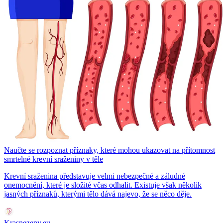
Naučte se rozpoznat příznaky, které mohou ukazovat na přítomnost
smrtelné krevní sraženiny v těle
Krevní sraženina představuje velmi nebezpečné a záludné
onemocnění, které je složité včas odhalit. Existuje však několik
jasných příznaků, kterými tělo dává najevo, že se něco děje.
Krasnezeny.eu