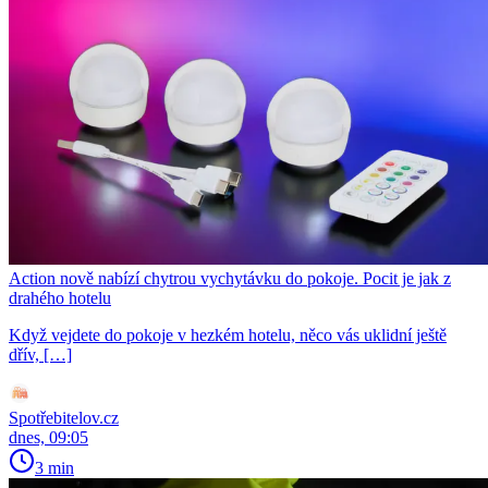
Action nově nabízí chytrou vychytávku do pokoje. Pocit je jak z
drahého hotelu
Když vejdete do pokoje v hezkém hotelu, něco vás uklidní ještě
dřív, […]
Spotřebitelov.cz
dnes, 09:05
3 min