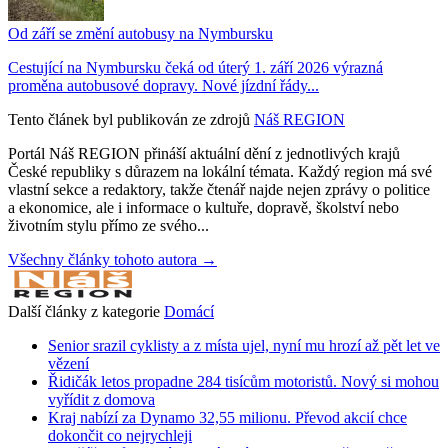
Od září se změní autobusy na Nymbursku
Cestující na Nymbursku čeká od úterý 1. září 2026 výrazná
proměna autobusové dopravy. Nové jízdní řády...
Tento článek byl publikován ze zdrojů
Náš REGION
Portál Náš REGION přináší aktuální dění z jednotlivých krajů
České republiky s důrazem na lokální témata. Každý region má své
vlastní sekce a redaktory, takže čtenář najde nejen zprávy o politice
a ekonomice, ale i informace o kultuře, dopravě, školství nebo
životním stylu přímo ze svého...
Všechny články tohoto autora →
Další články z kategorie
Domácí
Senior srazil cyklisty a z místa ujel, nyní mu hrozí až pět let ve
vězení
Řidičák letos propadne 284 tisícům motoristů. Nový si mohou
vyřídit z domova
Kraj nabízí za Dynamo 32,55 milionu. Převod akcií chce
dokončit co nejrychleji