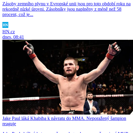
Zásoby zemního plynu v Evropské unii jsou pro toto období roku na
rekordně nízké úrovni. Zásobníky jsou naplněny z méně než 58
procent, což je...
HN.cz
dnes, 08:41
Jake Paul láká Khabiba k návratu do MMA. Neporažený šampion
reaguje