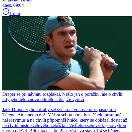
dnes, 09:04
1 min
Draper se při návratu rozplakal. Nešlo jen o porážku, ale o chvíli,
kdy jeho tělo znovu odmítlo slíbit, že vydrží
Jack Draper vyhrál druhý set svého návratového zápasu proti
Térenci Atmanemu 6:2. Měl za sebou pomalý začátek, postupně
našel rytmus a na chvíli připomněl hráče, který se dokázal dostat až
na čtvrté místo světového žebříčku. Ve třetím setu však jeho výkon
znovu odešel. Brit ztrácel sílu při servisu, za stavu 1:4 se během