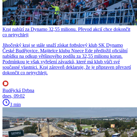
Kraj nabízí za Dynamo 32,55 milionu. Převod akcií chce dokončit
co nejrychleji
Jihočeský kraj se stále snaží získat fotbslový klub SK Dynamo
České Budějovice. Majitelce klubu Nnece Ede předložil oficiální
nabídku na odkup většinového podílu za 32,55 milionu korun.
Podmínkou je však vyřešení závazků, které má klub vůči své
současné vlastnici. Kraj zároveň deklaruje, že je připraven převzetí
dokončit co nejrychleji.
Budějcká Drbna
dnes, 09:02
3 min