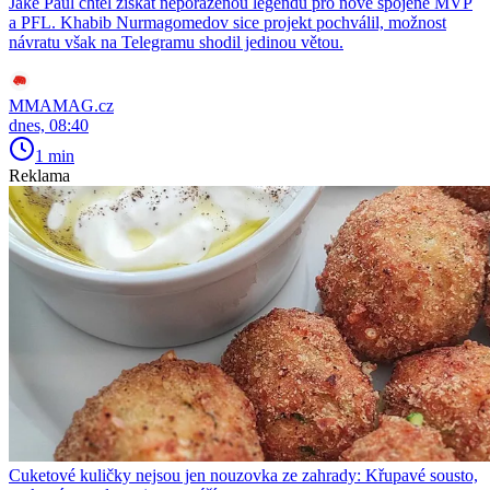
Jake Paul chtěl získat neporaženou legendu pro nově spojené MVP
a PFL. Khabib Nurmagomedov sice projekt pochválil, možnost
návratu však na Telegramu shodil jedinou větou.
MMAMAG.cz
dnes, 08:40
1 min
Reklama
Cuketové kuličky nejsou jen nouzovka ze zahrady: Křupavé sousto,