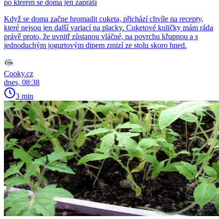
po kterém se doma jen zapráší
Když se doma začne hromadit cuketa, přichází chvíle na recepty,
které nejsou jen další variací na placky. Cuketové kuličky mám ráda
právě proto, že uvnitř zůstanou vláčné, na povrchu křupnou a s
jednoduchým jogurtovým dipem zmizí ze stolu skoro hned.
Cooky.cz
dnes, 08:38
3 min