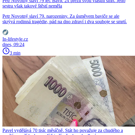
Petr Novotný slaví 79 let: Bavič 2x přežil svou vlastní smrt. Jeho
sestra však takové štěstí neměla
Petr Novotný slaví 79. narozeniny. Za úsměvem baviče se ale
skrývá rodinná tragédie, pád na dno zdraví i dva souboje se smrtí.
In-lifestyle.cz
dnes, 09:24
3 min
Pavel vydělává 70 tisíc měsíčně. Stát ho považuje za chudého a