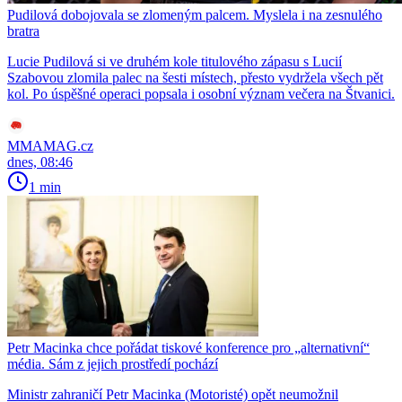
Pudilová dobojovala se zlomeným palcem. Myslela i na zesnulého
bratra
Lucie Pudilová si ve druhém kole titulového zápasu s Lucií
Szabovou zlomila palec na šesti místech, přesto vydržela všech pět
kol. Po úspěšné operaci popsala i osobní význam večera na Štvanici.
MMAMAG.cz
dnes, 08:46
1 min
Petr Macinka chce pořádat tiskové konference pro „alternativní“
média. Sám z jejich prostředí pochází
Ministr zahraničí Petr Macinka (Motoristé) opět neumožnil