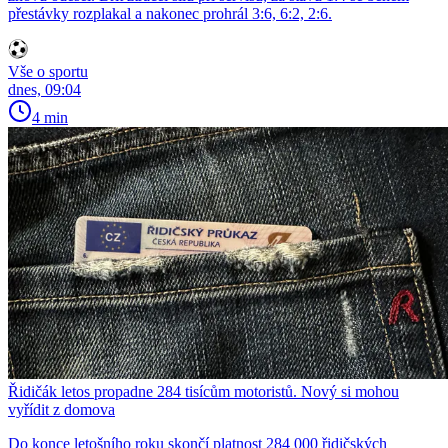
přestávky rozplakal a nakonec prohrál 3:6, 6:2, 2:6.
Vše o sportu
dnes, 09:04
4 min
Řidičák letos propadne 284 tisícům motoristů. Nový si mohou
vyřídit z domova
Do konce letošního roku skončí platnost 284 000 řidičských