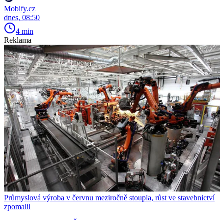
Mobify.cz
dnes, 08:50
4 min
Reklama
Průmyslová výroba v červnu meziročně stoupla, růst ve stavebnictví
zpomalil