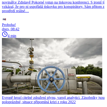
novinářce Zdislavě Pokorné vstup na tiskovou konferenci. S ironií jí
vzkázal, že pro ni uspořádá tiskovku pro konspirátory. Sám přitom z
prostředí reálné…
Proboha!
dnes, 08:42
4 min
Evropě hrozí citelné zdražení plynu, varují analytici. Zásobníky jsou
poloprázdné, situace připomíná krizi z roku 2022