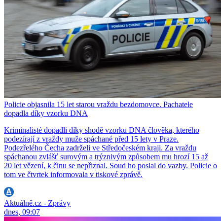
Policie objasnila 15 let starou vraždu bezdomovce. Pachatele
dopadla díky vzorku DNA
Kriminalisté dopadli díky shodě vzorku DNA člověka, kterého
podezírají z vraždy muže spáchané před 15 lety v Praze.
Podezřelého Čecha zadrželi ve Středočeském kraji. Za vraždu
spáchanou zvlášť surovým a trýznivým způsobem mu hrozí 15 až
20 let vězení, k činu se nepřiznal. Soud ho poslal do vazby. Policie o
tom ve čtvrtek informovala v tiskové zprávě.
Aktuálně.cz - Zprávy
dnes, 09:07