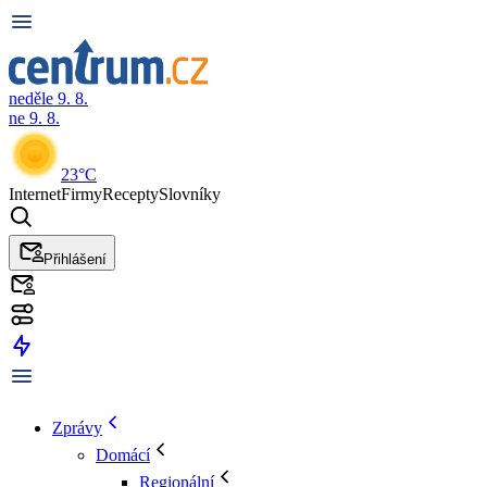
neděle 9. 8.
ne 9. 8.
23°C
Internet
Firmy
Recepty
Slovníky
Přihlášení
Zprávy
Domácí
Regionální