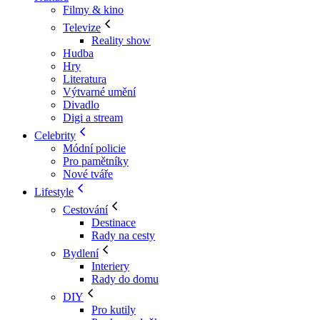
Filmy & kino
Televize
Reality show
Hudba
Hry
Literatura
Výtvarné umění
Divadlo
Digi a stream
Celebrity
Módní policie
Pro pamětníky
Nové tváře
Lifestyle
Cestování
Destinace
Rady na cesty
Bydlení
Interiery
Rady do domu
DIY
Pro kutily