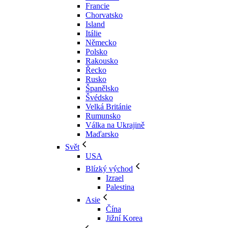
Francie
Chorvatsko
Island
Itálie
Německo
Polsko
Rakousko
Řecko
Rusko
Španělsko
Švédsko
Velká Británie
Rumunsko
Válka na Ukrajině
Maďarsko
Svět
USA
Blízký východ
Izrael
Palestina
Asie
Čína
Jižní Korea