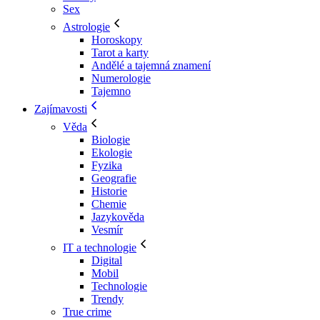
Sex
Astrologie
Horoskopy
Tarot a karty
Andělé a tajemná znamení
Numerologie
Tajemno
Zajímavosti
Věda
Biologie
Ekologie
Fyzika
Geografie
Historie
Chemie
Jazykověda
Vesmír
IT a technologie
Digital
Mobil
Technologie
Trendy
True crime