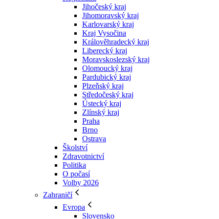
Jihočeský kraj
Jihomoravský kraj
Karlovarský kraj
Kraj Vysočina
Králověhradecký kraj
Liberecký kraj
Moravskoslezský kraj
Olomoucký kraj
Pardubický kraj
Plzeňský kraj
Středočeský kraj
Ústecký kraj
Zlínský kraj
Praha
Brno
Ostrava
Školství
Zdravotnictví
Politika
O počasí
Volby 2026
Zahraničí
Evropa
Slovensko