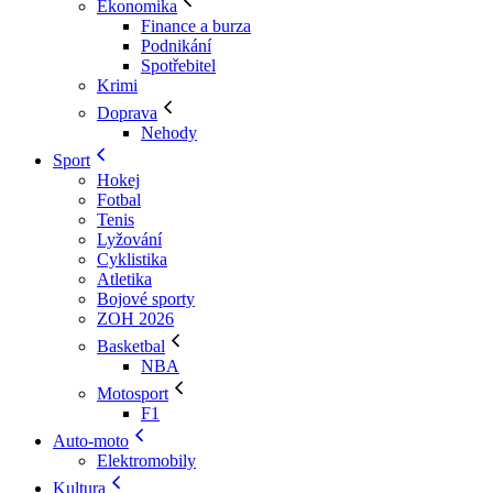
Ekonomika
Finance a burza
Podnikání
Spotřebitel
Krimi
Doprava
Nehody
Sport
Hokej
Fotbal
Tenis
Lyžování
Cyklistika
Atletika
Bojové sporty
ZOH 2026
Basketbal
NBA
Motosport
F1
Auto-moto
Elektromobily
Kultura