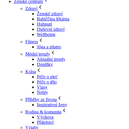
Ženské centrum
Zdraví
Ženské zdraví
Babiččina lékárna
Hubnutí
Duševní zdraví
Wellbeing
Fitness
Jóga a pilates
Módní trendy
Aktuální trendy
Doplňky
Krása
Péče o pleť
Péče o tělo
Vlasy
Nehty
Příběhy ze života
Inspirativní ženy
Rodina & komunita
Výchova
Přátelství
Vztahy