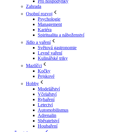
Pro hospodyňky
Zahrada
Osobní rozvoj
Psychologie
Management
Kariéra
Spiritualita a náboženství
Jídlo a vaření
Světová gastronomie
Levné vaření
Kulinářské triky
Mazlíčci
Kočky
Pejskové
Hobby
Modelářství
Včelařství
Rybaření
Letectví
Automobilismus
Adrenalin
Sběratelství
Houbaření